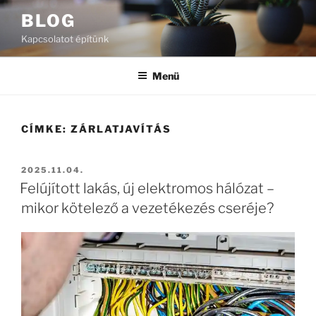
Tartalomhoz
BLOG
Kapcsolatot építünk
Menü
CÍMKE:
ZÁRLATJAVÍTÁS
BEKÜLDVE:
2025.11.04.
Felújított lakás, új elektromos hálózat –
mikor kötelező a vezetékezés cseréje?