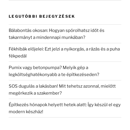
LEGUTÓBBI BEJEGYZÉSEK
Bálabontás okosan: Hogyan spórolhatsz időt és
takarmányt a mindennapi munkában?
Fékhibák előjelei: Ezt jelzi a nyikorgás, a rázás és a puha
fékpedál
Pumix vagy betonpumpa? Melyik gép a
legköltséghatékonyabb a te építkezéseden?
SOS dugulás a lakásban! Mit tehetsz azonnal, mielőtt
megérkezik a szakember?
Építkezés hónapok helyett hetek alatt: Így készül el egy
modern készház!