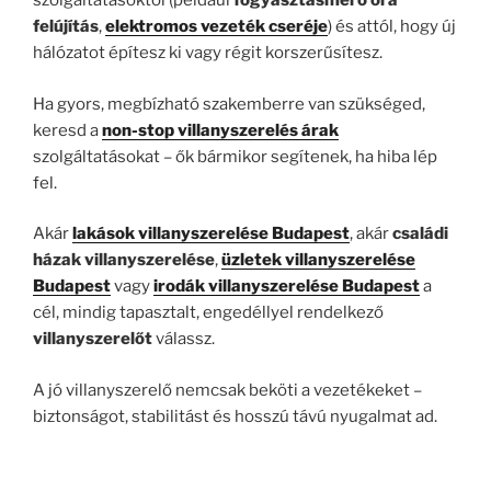
szolgáltatásoktól (például
fogyasztásmérő óra
felújítás
,
elektromos vezeték cseréje
) és attól, hogy új
hálózatot építesz ki vagy régit korszerűsítesz.
Ha gyors, megbízható szakemberre van szükséged,
keresd a
non-stop villanyszerelés árak
szolgáltatásokat – ők bármikor segítenek, ha hiba lép
fel.
Akár
lakások villanyszerelése Budapest
, akár
családi
házak villanyszerelése
,
üzletek villanyszerelése
Budapest
vagy
irodák villanyszerelése Budapest
a
cél, mindig tapasztalt, engedéllyel rendelkező
villanyszerelőt
válassz.
A jó villanyszerelő nemcsak beköti a vezetékeket –
biztonságot, stabilitást és hosszú távú nyugalmat ad.