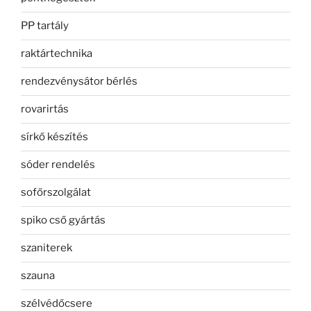
PP tartály
raktártechnika
rendezvénysátor bérlés
rovarirtás
sírkő készítés
sóder rendelés
sofőrszolgálat
spiko cső gyártás
szaniterek
szauna
szélvédőcsere