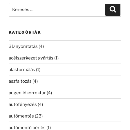
Keresés
Keresé
a
következő
kifejezésre:
KATEGÓRIÁK
3D nyomtatás
(4)
acélszerkezet gyártás
(1)
alakformálás
(1)
aszfaltozás
(4)
augenlidkorrektur
(4)
autófényezés
(4)
autómentés
(23)
autómentő bérlés
(1)