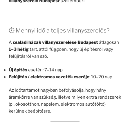
villanyszerelő Budapest
szakembert.
⏱️ Mennyi idő a teljes villanyszerelés?
A
családi házak villanyszerelése Budapest
átlagosan
1–3 hétig
tart, attól függően, hogy új építésről vagy
felújításról van szó.
Új építés
esetén: 7–14 nap
Felújítás / elektromos vezeték cseréje
: 10–20 nap
Az időtartamot nagyban befolyásolja, hogy hány
áramkörre van szükség, illetve milyen extra rendszerek
(pl. okosotthon, napelem, elektromos autótöltő)
kerülnek beépítésre.