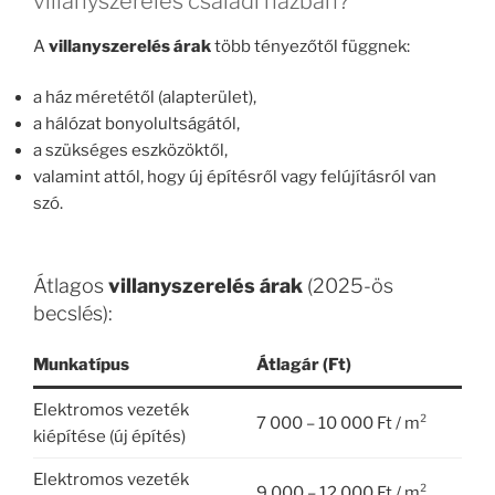
villanyszerelés családi házban?
A
villanyszerelés árak
több tényezőtől függnek:
a ház méretétől (alapterület),
a hálózat bonyolultságától,
a szükséges eszközöktől,
valamint attól, hogy új építésről vagy felújításról van
szó.
Átlagos
villanyszerelés árak
(2025-ös
becslés):
Munkatípus
Átlagár (Ft)
Elektromos vezeték
7 000 – 10 000 Ft / m²
kiépítése (új építés)
Elektromos vezeték
9 000 – 12 000 Ft / m²