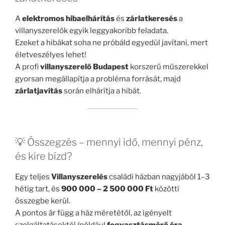
A
elektromos hibaelhárítás
és
zárlatkeresés
a
villanyszerelők egyik leggyakoribb feladata.
Ezeket a hibákat soha ne próbáld egyedül javítani, mert
életveszélyes lehet!
A profi
villanyszerelő Budapest
korszerű műszerekkel
gyorsan megállapítja a probléma forrását, majd
zárlatjavítás
során elhárítja a hibát.
💡 Összegzés – mennyi idő, mennyi pénz,
és kire bízd?
Egy teljes
Villanyszerelés
családi házban nagyjából 1–3
hétig tart, és
900 000 – 2 500 000 Ft
közötti
összegbe kerül.
A pontos ár függ a ház méretétől, az igényelt