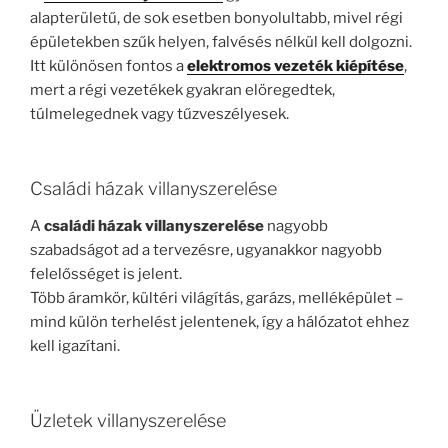
alapterületű, de sok esetben bonyolultabb, mivel régi
épületekben szűk helyen, falvésés nélkül kell dolgozni.
Itt különösen fontos a
elektromos vezeték kiépítése
,
mert a régi vezetékek gyakran elöregedtek,
túlmelegednek vagy tűzveszélyesek.
Családi házak villanyszerelése
A
családi házak villanyszerelése
nagyobb
szabadságot ad a tervezésre, ugyanakkor nagyobb
felelősséget is jelent.
Több áramkör, kültéri világítás, garázs, melléképület –
mind külön terhelést jelentenek, így a hálózatot ehhez
kell igazítani.
Üzletek villanyszerelése