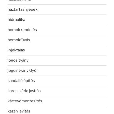
háztartási gépek
hidraulika
homok rendelés
homokfúvás
injektálás
jogosítvány
jogosítvány Győr
kandalló építés
karosszéria javítás
kártevőmentesítés
kazán javítás