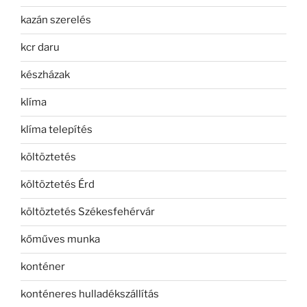
kazán szerelés
kcr daru
készházak
klíma
klíma telepítés
költöztetés
költöztetés Érd
költöztetés Székesfehérvár
kőműves munka
konténer
konténeres hulladékszállítás