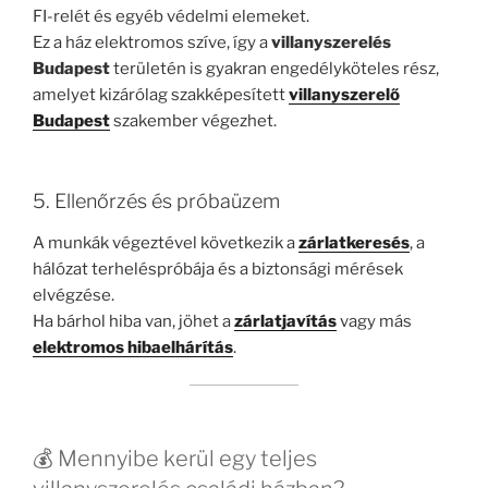
FI-relét és egyéb védelmi elemeket.
Ez a ház elektromos szíve, így a
villanyszerelés
Budapest
területén is gyakran engedélyköteles rész,
amelyet kizárólag szakképesített
villanyszerelő
Budapest
szakember végezhet.
5. Ellenőrzés és próbaüzem
A munkák végeztével következik a
zárlatkeresés
, a
hálózat terheléspróbája és a biztonsági mérések
elvégzése.
Ha bárhol hiba van, jöhet a
zárlatjavítás
vagy más
elektromos hibaelhárítás
.
💰 Mennyibe kerül egy teljes