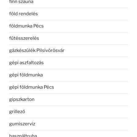
finn szauna
föld rendelés
földmunka Pécs
fűtésszerelés
gázkészülék Pilsivörösvár
gépi aszfaltozás
gépi földmunka
gépi földmunka Pécs
gipszkarton
grillező
gumiszerviz
használtruha