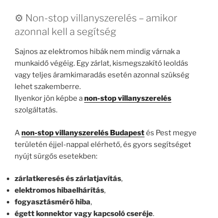
⚙️ Non-stop villanyszerelés – amikor
azonnal kell a segítség
Sajnos az elektromos hibák nem mindig várnak a
munkaidő végéig. Egy zárlat, kismegszakító leoldás
vagy teljes áramkimaradás esetén azonnal szükség
lehet szakemberre.
Ilyenkor jön képbe a
non-stop villanyszerelés
szolgáltatás.
A
non-stop villanyszerelés Budapest
és Pest megye
területén éjjel-nappal elérhető, és gyors segítséget
nyújt sürgős esetekben:
zárlatkeresés és zárlatjavítás
,
elektromos hibaelhárítás
,
fogyasztásmérő hiba
,
égett konnektor vagy kapcsoló cseréje
.