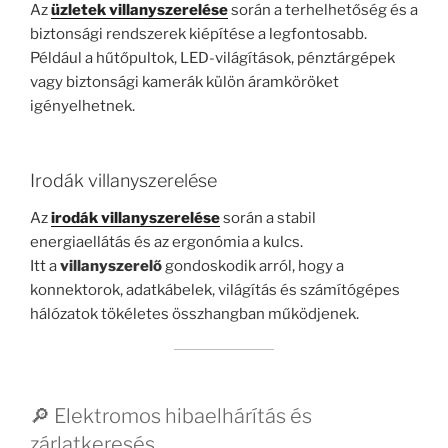
Az
üzletek villanyszerelése
során a terhelhetőség és a
biztonsági rendszerek kiépítése a legfontosabb.
Például a hűtőpultok, LED-világítások, pénztárgépek
vagy biztonsági kamerák külön áramköröket
igényelhetnek.
Irodák villanyszerelése
Az
irodák villanyszerelése
során a stabil
energiaellátás és az ergonómia a kulcs.
Itt a
villanyszerelő
gondoskodik arról, hogy a
konnektorok, adatkábelek, világítás és számítógépes
hálózatok tökéletes összhangban működjenek.
🔎 Elektromos hibaelhárítás és
zárlatkeresés