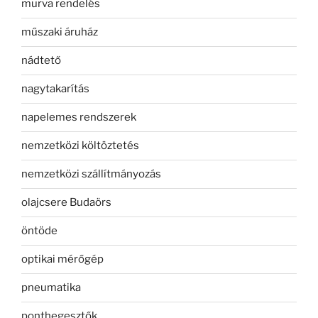
murva rendelés
műszaki áruház
nádtető
nagytakarítás
napelemes rendszerek
nemzetközi költöztetés
nemzetközi szállítmányozás
olajcsere Budaörs
öntöde
optikai mérőgép
pneumatika
ponthegesztők