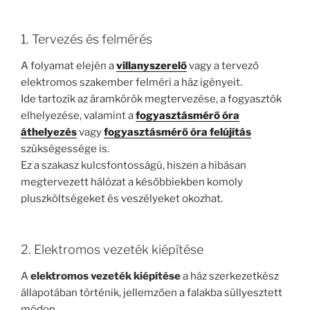
1. Tervezés és felmérés
A folyamat elején a
villanyszerelő
vagy a tervező
elektromos szakember felméri a ház igényeit.
Ide tartozik az áramkörök megtervezése, a fogyasztók
elhelyezése, valamint a
fogyasztásmérő óra
áthelyezés
vagy
fogyasztásmérő óra felújítás
szükségessége is.
Ez a szakasz kulcsfontosságú, hiszen a hibásan
megtervezett hálózat a későbbiekben komoly
pluszköltségeket és veszélyeket okozhat.
2. Elektromos vezeték kiépítése
A
elektromos vezeték kiépítése
a ház szerkezetkész
állapotában történik, jellemzően a falakba süllyesztett
módon.