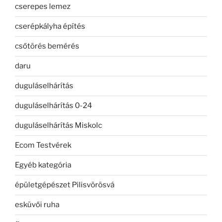
cserepes lemez
cserépkályha építés
csőtörés bemérés
daru
duguláselhárítás
duguláselhárítás 0-24
duguláselhárítás Miskolc
Ecom Testvérek
Egyéb kategória
épületgépészet Pilisvörösvá
esküvői ruha