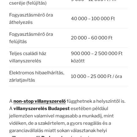
cseréje (felújítás)
Fogyasztásmérő óra
40 000 – 100 000 Ft
áthelyezés
Fogyasztásmérő óra
20 000 – 60 000 Ft
felújítás
Teljes családi ház
900 000 – 2 500 000 Ft
villanyszerelés
között
Elektromos hibaelhárítás,
10 000 – 25 000 Ft / óra
zárlatjavítás
A
non-stop villanyszerelő
függhetnek a helyszíntől is.
A
villanyszerelés Budapest
esetében például
jellemzően valamivel magasabb a munkadíj, mint
vidéken, de a szakértelem, a gyors reagálás és a
garanciavállalás miatt sokan választanak helyi