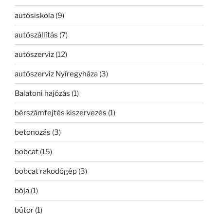
autósiskola
(9)
autószállítás
(7)
autószerviz
(12)
autószerviz Nyíregyháza
(3)
Balatoni hajózás
(1)
bérszámfejtés kiszervezés
(1)
betonozás
(3)
bobcat
(15)
bobcat rakodógép
(3)
bója
(1)
bútor
(1)