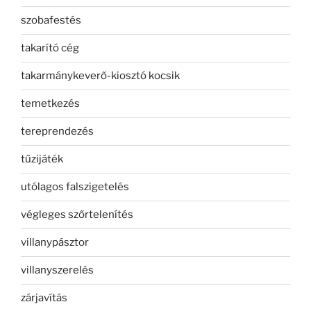
szobafestés
takarító cég
takarmánykeverő-kiosztó kocsik
temetkezés
tereprendezés
tűzijáték
utólagos falszigetelés
végleges szőrtelenítés
villanypásztor
villanyszerelés
zárjavítás