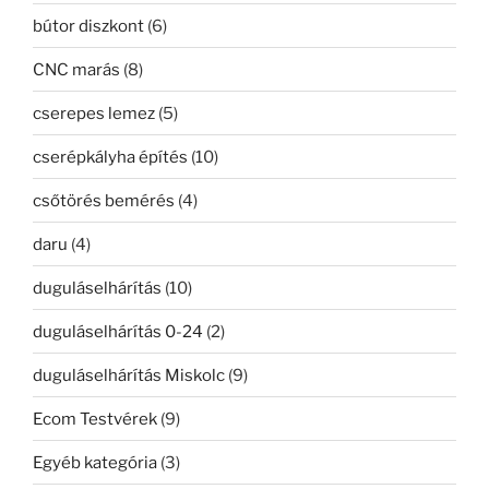
bútor diszkont
(6)
CNC marás
(8)
cserepes lemez
(5)
cserépkályha építés
(10)
csőtörés bemérés
(4)
daru
(4)
duguláselhárítás
(10)
duguláselhárítás 0-24
(2)
duguláselhárítás Miskolc
(9)
Ecom Testvérek
(9)
Egyéb kategória
(3)