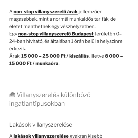
A
non-stop villanyszerelő árak
jellemzően
magasabbak, mint a normál munkaidős tarifák, de
életet menthetnek egy vészhelyzetben.
Egy
non-stop villanyszerelő Budapest
területén 0–
24-ben hívható, és általában 1 órán belül a helyszínre
érkezik.
Árak:
15 000 – 25 000 Ft / kiszállás
, illetve
8 000 –
15 000 Ft / munkaóra
.
🧰 Villanyszerelés különböző
ingatlantípusokban
Lakások villanyszerelése
A
lakások villanyszerelése
gyakran kisebb