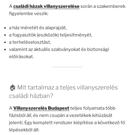
A
családi házak villanyszerelése
során a szakemberek
figyelembe veszik:
a ház méretét és alaprajzát,
a fogyasztók (eszközök) teljesítményét,
a terheléselosztást,
valamint az aktuális szabványokat és biztonsági
előírásokat.
🏠 Mit tartalmaz a teljes villanyszerelés
családi házban?
A
Villanyszerelés Budapest
teljes folyamata több
fázisból áll, és nem csupán a vezetékek kihúzását
jelenti. Egy komplett rendszer kiépítése a következő fő
lépésekből áll: