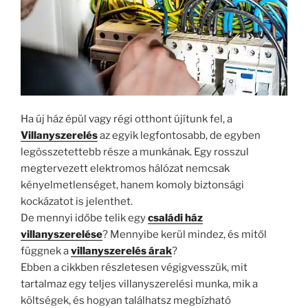
Ha új ház épül vagy régi otthont újítunk fel, a
Villanyszerelés
az egyik legfontosabb, de egyben
legösszetettebb része a munkának. Egy rosszul
megtervezett elektromos hálózat nemcsak
kényelmetlenséget, hanem komoly biztonsági
kockázatot is jelenthet.
De mennyi időbe telik egy
családi ház
villanyszerelése
? Mennyibe kerül mindez, és mitől
függnek a
villanyszerelés árak
?
Ebben a cikkben részletesen végigvesszük, mit
tartalmaz egy teljes villanyszerelési munka, mik a
költségek, és hogyan találhatsz megbízható