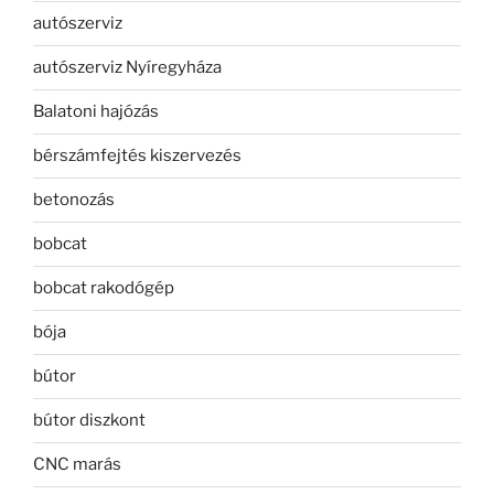
autószerviz
autószerviz Nyíregyháza
Balatoni hajózás
bérszámfejtés kiszervezés
betonozás
bobcat
bobcat rakodógép
bója
bútor
bútor diszkont
CNC marás