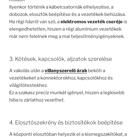
Ilyenkor történik a kábelcsatornák elhelyezése, a
dobozok, elosztók beépítése és a vezetékek behúzása.
Ha régi házról van szó, a
elektromos vezeték cseréje
is
elengedhetetlen, hiszen a régi alumínium vezetékek
már nem felelnek meg a mai teljesítményigényeknek.
3. Kötések, kapcsolók, aljzatok szerelése
A vakolás után a
villanyszerelő árak
beköti a
vezetékeket a konnektorokhoz, kapcsolókhoz és
világítótestekhez.
Ez a szakasz precíz munkát igényel, hiszen a legkisebb
hiba is zárlathoz vezethet.
4. Elosztószekrény és biztosítékok beépítése
A központi elosztóban helyezik el a kismegszakítókat, a