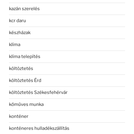
kazán szerelés
kcr daru
készházak
klíma
klíma telepítés
költöztetés
költöztetés Érd
költöztetés Székesfehérvár
kőműves munka
konténer
konténeres hulladékszállítás