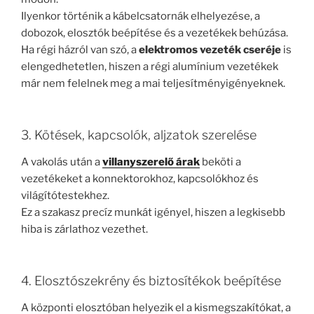
Ilyenkor történik a kábelcsatornák elhelyezése, a
dobozok, elosztók beépítése és a vezetékek behúzása.
Ha régi házról van szó, a
elektromos vezeték cseréje
is
elengedhetetlen, hiszen a régi alumínium vezetékek
már nem felelnek meg a mai teljesítményigényeknek.
3. Kötések, kapcsolók, aljzatok szerelése
A vakolás után a
villanyszerelő árak
beköti a
vezetékeket a konnektorokhoz, kapcsolókhoz és
világítótestekhez.
Ez a szakasz precíz munkát igényel, hiszen a legkisebb
hiba is zárlathoz vezethet.
4. Elosztószekrény és biztosítékok beépítése
A központi elosztóban helyezik el a kismegszakítókat, a