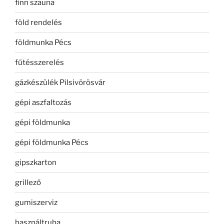
finn szauna
föld rendelés
földmunka Pécs
fűtésszerelés
gázkészülék Pilsivörösvár
gépi aszfaltozás
gépi földmunka
gépi földmunka Pécs
gipszkarton
grillező
gumiszerviz
használtruha