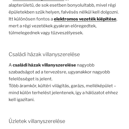
alapterületű, de sok esetben bonyolultabb, mivel régi
épületekben szűk helyen, falvésés nélkül kell dolgozni.
Itt különösen fontos a
elektromos vezeték kiépítése
,
mert a régi vezetékek gyakran elöregedtek,
túlmelegednek vagy tűzveszélyesek.
Családi házak villanyszerelése
A
családi házak villanyszerelése
nagyobb
szabadságot ad a tervezésre, ugyanakkor nagyobb
felelősséget is jelent.
Több áramkör, kültéri világítás, garázs, melléképület –
mind külön terhelést jelentenek, így a hálózatot ehhez
kell igazítani.
Üzletek villanyszerelése