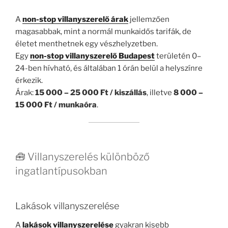
A
non-stop villanyszerelő árak
jellemzően
magasabbak, mint a normál munkaidős tarifák, de
életet menthetnek egy vészhelyzetben.
Egy
non-stop villanyszerelő Budapest
területén 0–
24-ben hívható, és általában 1 órán belül a helyszínre
érkezik.
Árak:
15 000 – 25 000 Ft / kiszállás
, illetve
8 000 –
15 000 Ft / munkaóra
.
🧰 Villanyszerelés különböző
ingatlantípusokban
Lakások villanyszerelése
A
lakások villanyszerelése
gyakran kisebb