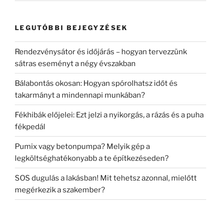
LEGUTÓBBI BEJEGYZÉSEK
Rendezvénysátor és időjárás – hogyan tervezzünk
sátras eseményt a négy évszakban
Bálabontás okosan: Hogyan spórolhatsz időt és
takarmányt a mindennapi munkában?
Fékhibák előjelei: Ezt jelzi a nyikorgás, a rázás és a puha
fékpedál
Pumix vagy betonpumpa? Melyik gép a
legköltséghatékonyabb a te építkezéseden?
SOS dugulás a lakásban! Mit tehetsz azonnal, mielőtt
megérkezik a szakember?