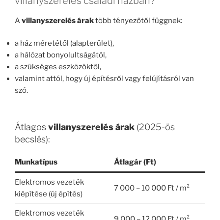
villanyszerelés családi házban?
A
villanyszerelés árak
több tényezőtől függnek:
a ház méretétől (alapterület),
a hálózat bonyolultságától,
a szükséges eszközöktől,
valamint attól, hogy új építésről vagy felújításról van
szó.
Átlagos
villanyszerelés árak
(2025-ös
becslés):
Munkatípus
Átlagár (Ft)
Elektromos vezeték
7 000 – 10 000 Ft / m²
kiépítése (új építés)
Elektromos vezeték
9 000 – 12 000 Ft / m²