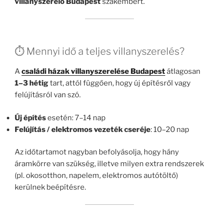
villanyszerelő Budapest
szakembert.
⏱️ Mennyi idő a teljes villanyszerelés?
A
családi házak villanyszerelése Budapest
átlagosan
1–3 hétig
tart, attól függően, hogy új építésről vagy
felújításról van szó.
Új építés
esetén: 7–14 nap
Felújítás / elektromos vezeték cseréje
: 10–20 nap
Az időtartamot nagyban befolyásolja, hogy hány
áramkörre van szükség, illetve milyen extra rendszerek
(pl. okosotthon, napelem, elektromos autótöltő)
kerülnek beépítésre.