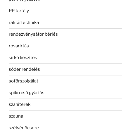
PP tartály
raktártechnika
rendezvénysátor bérlés
rovarirtás
sírkő készítés
sóder rendelés
sofőrszolgálat
spiko cső gyártás
szaniterek
szauna
szélvédőcsere