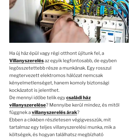
Ha új ház épül vagy régi otthont újítunk fel, a
Villanyszerelés
az egyik legfontosabb, de egyben
legösszetettebb része a munkának. Egy rosszul
megtervezett elektromos hálózat nemcsak
kényelmetlenséget, hanem komoly biztonsági
kockázatot is jelenthet.
De mennyi időbe telik egy
családi ház
villanyszerelése
? Mennyibe kerül mindez, és mitől
függnek a
villanyszerelés árak
?
Ebben a cikkben részletesen végigvesszük, mit
tartalmaz egy teljes villanyszerelési munka, mik a
költségek, és hogyan találhatsz megbízható