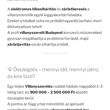
A
elektromos hibaelhárítás
és
zárlatkeresés
a
villanyszerelők egyik leggyakoribb feladata.
Ezeket a hibákat soha ne próbáld egyedül javítani, mert
életveszélyes lehet!
A profi
villanyszerelő Budapest
korszerű műszerekkel
gyorsan megállapítja a probléma forrását, majd
zárlatjavítás
során elhárítja a hibát.
💡 Összegzés – mennyi idő, mennyi pénz,
és kire bízd?
Egy teljes
Villanyszerelés
családi házban nagyjából 1–3
hétig tart, és
900 000 – 2 500 000 Ft
közötti
összegbe kerül.
A pontos ár függ a ház méretétől, az igényelt