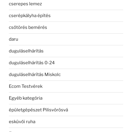
cserepes lemez
cserépkályha építés
csőtörés bemérés
daru
duguláselhárítás
duguláselhárítás 0-24
duguláselhárítás Miskolc
Ecom Testvérek
Egyéb kategória
épületgépészet Pilisvörösvá
esküvői ruha