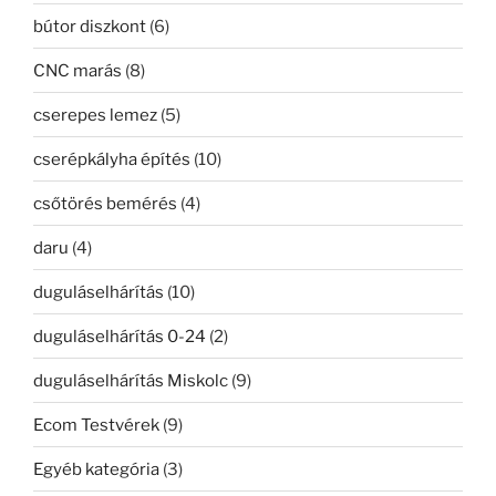
bútor diszkont
(6)
CNC marás
(8)
cserepes lemez
(5)
cserépkályha építés
(10)
csőtörés bemérés
(4)
daru
(4)
duguláselhárítás
(10)
duguláselhárítás 0-24
(2)
duguláselhárítás Miskolc
(9)
Ecom Testvérek
(9)
Egyéb kategória
(3)