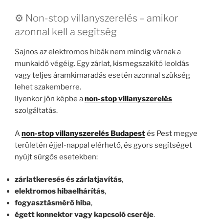
⚙️ Non-stop villanyszerelés – amikor
azonnal kell a segítség
Sajnos az elektromos hibák nem mindig várnak a
munkaidő végéig. Egy zárlat, kismegszakító leoldás
vagy teljes áramkimaradás esetén azonnal szükség
lehet szakemberre.
Ilyenkor jön képbe a
non-stop villanyszerelés
szolgáltatás.
A
non-stop villanyszerelés Budapest
és Pest megye
területén éjjel-nappal elérhető, és gyors segítséget
nyújt sürgős esetekben:
zárlatkeresés és zárlatjavítás
,
elektromos hibaelhárítás
,
fogyasztásmérő hiba
,
égett konnektor vagy kapcsoló cseréje
.