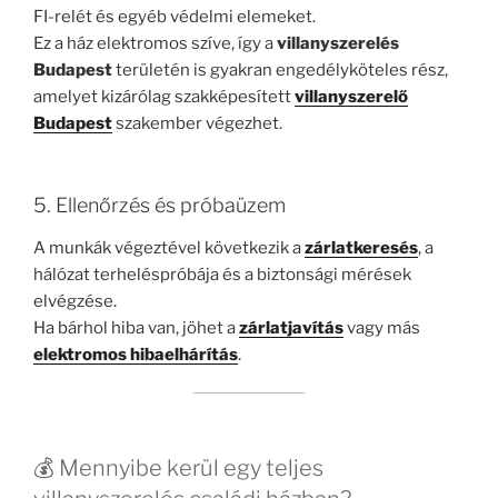
FI-relét és egyéb védelmi elemeket.
Ez a ház elektromos szíve, így a
villanyszerelés
Budapest
területén is gyakran engedélyköteles rész,
amelyet kizárólag szakképesített
villanyszerelő
Budapest
szakember végezhet.
5. Ellenőrzés és próbaüzem
A munkák végeztével következik a
zárlatkeresés
, a
hálózat terheléspróbája és a biztonsági mérések
elvégzése.
Ha bárhol hiba van, jöhet a
zárlatjavítás
vagy más
elektromos hibaelhárítás
.
💰 Mennyibe kerül egy teljes