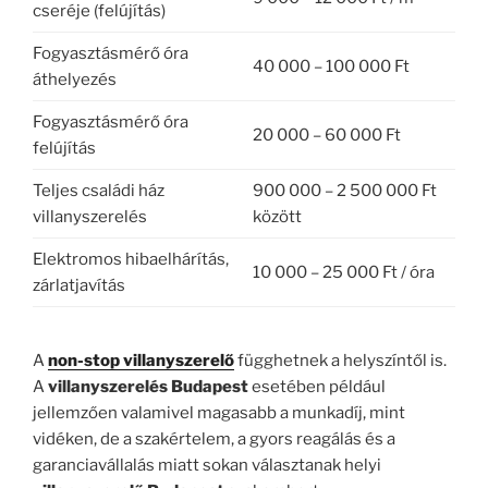
cseréje (felújítás)
Fogyasztásmérő óra
40 000 – 100 000 Ft
áthelyezés
Fogyasztásmérő óra
20 000 – 60 000 Ft
felújítás
Teljes családi ház
900 000 – 2 500 000 Ft
villanyszerelés
között
Elektromos hibaelhárítás,
10 000 – 25 000 Ft / óra
zárlatjavítás
A
non-stop villanyszerelő
függhetnek a helyszíntől is.
A
villanyszerelés Budapest
esetében például
jellemzően valamivel magasabb a munkadíj, mint
vidéken, de a szakértelem, a gyors reagálás és a
garanciavállalás miatt sokan választanak helyi