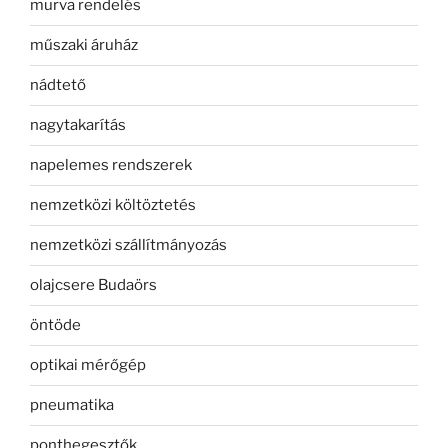
murva rendelés
műszaki áruház
nádtető
nagytakarítás
napelemes rendszerek
nemzetközi költöztetés
nemzetközi szállítmányozás
olajcsere Budaörs
öntöde
optikai mérőgép
pneumatika
ponthegesztők