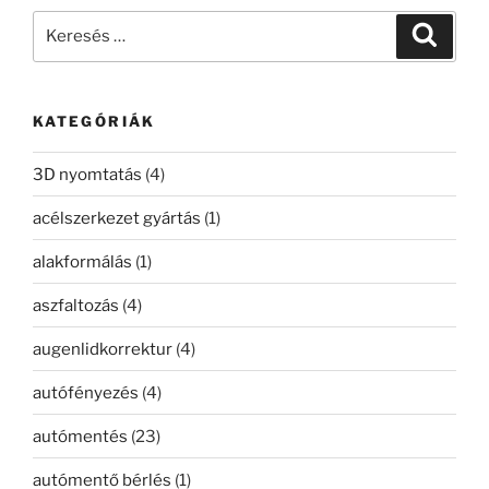
Keresés
Keresé
a
következő
kifejezésre:
KATEGÓRIÁK
3D nyomtatás
(4)
acélszerkezet gyártás
(1)
alakformálás
(1)
aszfaltozás
(4)
augenlidkorrektur
(4)
autófényezés
(4)
autómentés
(23)
autómentő bérlés
(1)