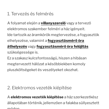
1. Tervezés és felmérés
A folyamat elején a
villanyszerelő
vagy a tervező
elektromos szakember felméri a ház igényeit.
Ide tartozik az áramkörök megtervezése, a fogyasztók
elhelyezése, valamint a
fogyasztásmérő óra
áthelyezés
vagy
fogyasztásmérő óra felújítás
szükségessége is.
Ez a szakasz kulcsfontosságú, hiszen a hibásan
megtervezett hálózat a későbbiekben komoly
pluszköltségeket és veszélyeket okozhat.
2. Elektromos vezeték kiépítése
A
elektromos vezeték kiépítése
a ház szerkezetkész
állapotában történik, jellemzően a falakba süllyesztett
módon.