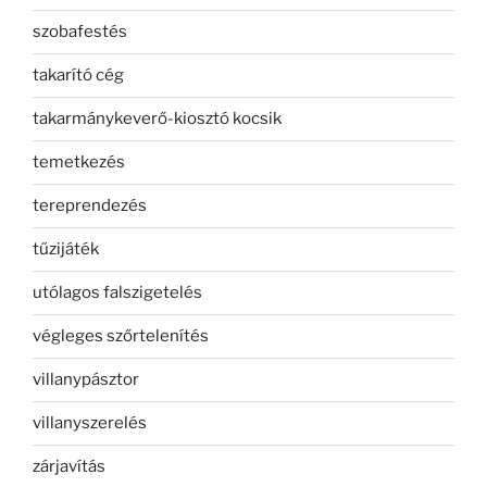
szobafestés
takarító cég
takarmánykeverő-kiosztó kocsik
temetkezés
tereprendezés
tűzijáték
utólagos falszigetelés
végleges szőrtelenítés
villanypásztor
villanyszerelés
zárjavítás