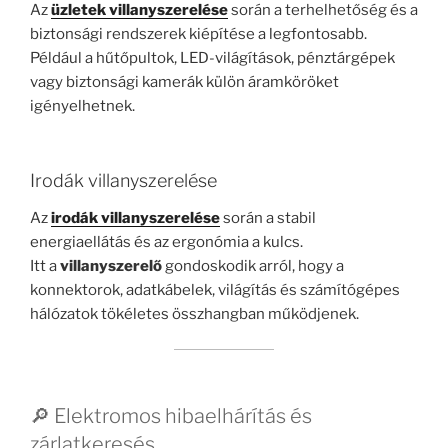
Az
üzletek villanyszerelése
során a terhelhetőség és a
biztonsági rendszerek kiépítése a legfontosabb.
Például a hűtőpultok, LED-világítások, pénztárgépek
vagy biztonsági kamerák külön áramköröket
igényelhetnek.
Irodák villanyszerelése
Az
irodák villanyszerelése
során a stabil
energiaellátás és az ergonómia a kulcs.
Itt a
villanyszerelő
gondoskodik arról, hogy a
konnektorok, adatkábelek, világítás és számítógépes
hálózatok tökéletes összhangban működjenek.
🔎 Elektromos hibaelhárítás és
zárlatkeresés