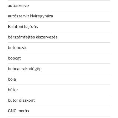
autószerviz
autószerviz Nyíregyháza
Balatoni hajózás
bérszámfejtés kiszervezés
betonozás
bobcat
bobcat rakodógép
bója
bútor
bútor diszkont
CNC marás