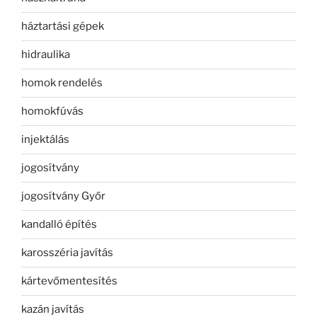
háztartási gépek
hidraulika
homok rendelés
homokfúvás
injektálás
jogosítvány
jogosítvány Győr
kandalló építés
karosszéria javítás
kártevőmentesítés
kazán javítás