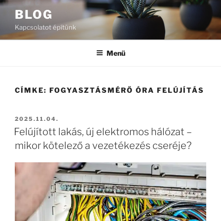
Tartalomhoz
BLOG
Kapcsolatot építünk
Menü
CÍMKE:
FOGYASZTÁSMÉRŐ ÓRA FELÚJÍTÁS
BEKÜLDVE:
2025.11.04.
Felújított lakás, új elektromos hálózat –
mikor kötelező a vezetékezés cseréje?