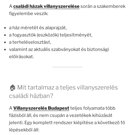
A
családi házak villanyszerelése
során a szakemberek
figyelembe veszik:
a ház méretét és alaprajzát,
a fogyasztók (eszközök) teljesítményét,
a terheléselosztást,
valamint az aktuális szabványokat és biztonsági
előírásokat.
🏠 Mit tartalmaz a teljes villanyszerelés
családi házban?
A
Villanyszerelés Budapest
teljes folyamata több
fázisból áll, és nem csupán a vezetékek kihúzását
jelenti. Egy komplett rendszer kiépítése a következő fő
lépésekből áll: