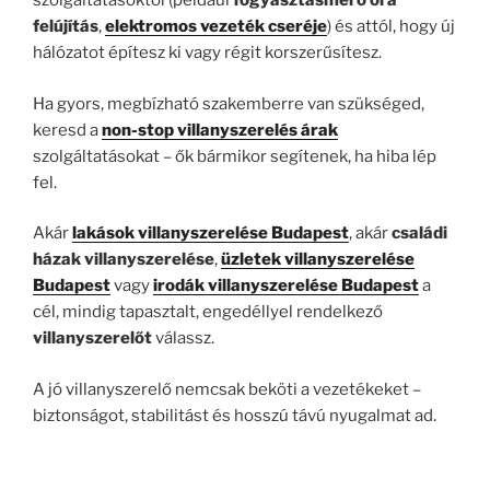
szolgáltatásoktól (például
fogyasztásmérő óra
felújítás
,
elektromos vezeték cseréje
) és attól, hogy új
hálózatot építesz ki vagy régit korszerűsítesz.
Ha gyors, megbízható szakemberre van szükséged,
keresd a
non-stop villanyszerelés árak
szolgáltatásokat – ők bármikor segítenek, ha hiba lép
fel.
Akár
lakások villanyszerelése Budapest
, akár
családi
házak villanyszerelése
,
üzletek villanyszerelése
Budapest
vagy
irodák villanyszerelése Budapest
a
cél, mindig tapasztalt, engedéllyel rendelkező
villanyszerelőt
válassz.
A jó villanyszerelő nemcsak beköti a vezetékeket –
biztonságot, stabilitást és hosszú távú nyugalmat ad.