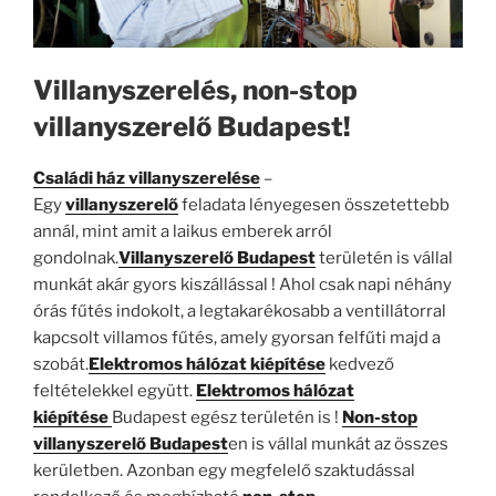
Villanyszerelés, non-stop
villanyszerelő Budapest!
Családi ház villanyszerelése
–
Egy
villanyszerelő
feladata lényegesen összetettebb
annál, mint amit a laikus emberek arról
gondolnak.
Villanyszerelő Budapest
területén is vállal
munkát akár gyors kiszállással ! Ahol csak napi néhány
órás fűtés indokolt, a legtakarékosabb a ventillátorral
kapcsolt villamos fűtés, amely gyorsan felfűti majd a
szobát.
Elektromos hálózat kiépítése
kedvező
feltételekkel együtt.
Elektromos hálózat
kiépítése
Budapest egész területén is !
Non-stop
villanyszerelő Budapest
en is vállal munkát az összes
kerületben. Azonban egy megfelelő szaktudással