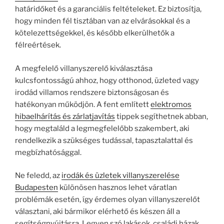
határidőket és a garanciális feltételeket. Ez biztosítja,
hogy minden fél tisztában van az elvárásokkal és a
kötelezettségekkel, és később elkerülhetők a
félreértések.
A megfelelő villanyszerelő kiválasztása
kulcsfontosságú ahhoz, hogy otthonod, üzleted vagy
irodád villamos rendszere biztonságosan és
hatékonyan működjön. A fent említett
elektromos
hibaelhárítás és zárlatjavítás
tippek segíthetnek abban,
hogy megtaláld a legmegfelelőbb szakembert, aki
rendelkezik a szükséges tudással, tapasztalattal és
megbízhatósággal.
Ne feledd, az
irodák és üzletek villanyszerelése
Budapesten
különösen hasznos lehet váratlan
problémák esetén, így érdemes olyan villanyszerelőt
választani, aki bármikor elérhető és készen áll a
segítségnyújtásra. Legyen szó lakások, családi házak,