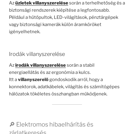
Az
üzletek villanyszerelése
során a terhelhetőség és a
biztonsági rendszerek kiépítése a legfontosabb.
Például a hűtőpultok, LED-világítások, pénztárgépek
vagy biztonsági kamerák külön áramköröket
igényelhetnek.
Irodák villanyszerelése
Az
irodák villanyszerelése
során a stabil
energiaellátás és az ergonómia a kulcs.
Itt a
villanyszerelő
gondoskodik arról, hogy a
konnektorok, adatkábelek, világítás és számítógépes
hálózatok tökéletes összhangban működjenek.
🔎 Elektromos hibaelhárítás és
zárlatkeresés