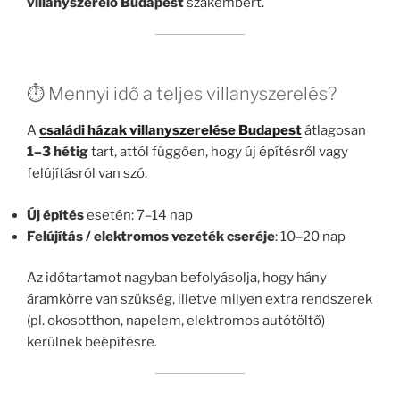
villanyszerelő Budapest
szakembert.
⏱️ Mennyi idő a teljes villanyszerelés?
A
családi házak villanyszerelése Budapest
átlagosan
1–3 hétig
tart, attól függően, hogy új építésről vagy
felújításról van szó.
Új építés
esetén: 7–14 nap
Felújítás / elektromos vezeték cseréje
: 10–20 nap
Az időtartamot nagyban befolyásolja, hogy hány
áramkörre van szükség, illetve milyen extra rendszerek
(pl. okosotthon, napelem, elektromos autótöltő)
kerülnek beépítésre.