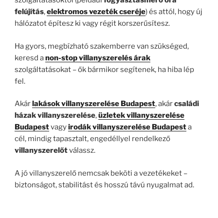
szolgáltatásoktól (például
fogyasztásmérő óra
felújítás
,
elektromos vezeték cseréje
) és attól, hogy új
hálózatot építesz ki vagy régit korszerűsítesz.
Ha gyors, megbízható szakemberre van szükséged,
keresd a
non-stop villanyszerelés árak
szolgáltatásokat – ők bármikor segítenek, ha hiba lép
fel.
Akár
lakások villanyszerelése Budapest
, akár
családi
házak villanyszerelése
,
üzletek villanyszerelése
Budapest
vagy
irodák villanyszerelése Budapest
a
cél, mindig tapasztalt, engedéllyel rendelkező
villanyszerelőt
válassz.
A jó villanyszerelő nemcsak beköti a vezetékeket –
biztonságot, stabilitást és hosszú távú nyugalmat ad.