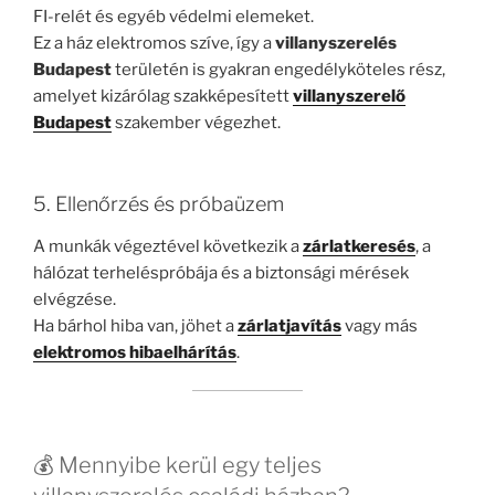
FI-relét és egyéb védelmi elemeket.
Ez a ház elektromos szíve, így a
villanyszerelés
Budapest
területén is gyakran engedélyköteles rész,
amelyet kizárólag szakképesített
villanyszerelő
Budapest
szakember végezhet.
5. Ellenőrzés és próbaüzem
A munkák végeztével következik a
zárlatkeresés
, a
hálózat terheléspróbája és a biztonsági mérések
elvégzése.
Ha bárhol hiba van, jöhet a
zárlatjavítás
vagy más
elektromos hibaelhárítás
.
💰 Mennyibe kerül egy teljes