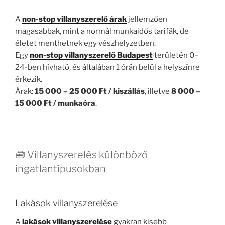
A
non-stop villanyszerelő árak
jellemzően
magasabbak, mint a normál munkaidős tarifák, de
életet menthetnek egy vészhelyzetben.
Egy
non-stop villanyszerelő Budapest
területén 0–
24-ben hívható, és általában 1 órán belül a helyszínre
érkezik.
Árak:
15 000 – 25 000 Ft / kiszállás
, illetve
8 000 –
15 000 Ft / munkaóra
.
🧰 Villanyszerelés különböző
ingatlantípusokban
Lakások villanyszerelése
A
lakások villanyszerelése
gyakran kisebb