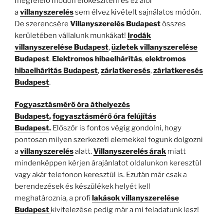
megfelelő módon előkészíteni és ez alól
a
villanyszerelés
sem élvez kivételt sajnálatos módón.
De szerencsére
Villanyszerelés Budapest
összes
kerületében vállalunk munkákat!
Irodák
villanyszerelése Budapest
,
üzletek villanyszerelése
Budapest
.
Elektromos hibaelhárítás
,
elektromos
hibaelhárítás Budapest
,
zárlatkeresés
,
zárlatkeresés
Budapest
.
Fogyasztásmérő óra áthelyezés
Budapest
,
fogyasztásmérő óra felújítás
Budapest
.
Előszőr is fontos végig gondolni, hogy
pontosan milyen szerkezeti elemekkel fogunk dolgozni
a
villanyszerelés
alatt.
Villanyszerelés árak
miatt
mindenképpen kérjen árajánlatot oldalunkon keresztül
vagy akár telefonon keresztül is. Ezután már csak a
berendezések és készülékek helyét kell
meghatároznia, a profi
lakások villanyszerelése
Budapest
kivitelezése pedig már a mi feladatunk lesz!