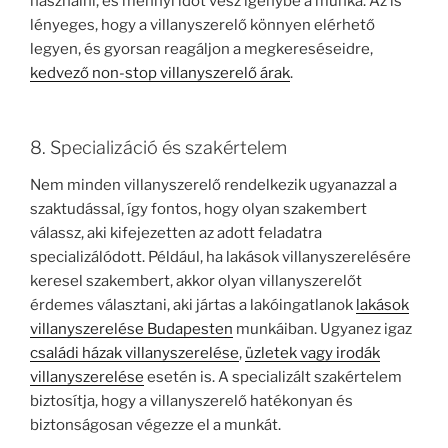
használni, és mennyi időt vesz igénybe a munka. Az is
lényeges, hogy a villanyszerelő könnyen elérhető
legyen, és gyorsan reagáljon a megkereséseidre,
kedvező non-stop villanyszerelő árak
.
8. Specializáció és szakértelem
Nem minden villanyszerelő rendelkezik ugyanazzal a
szaktudással, így fontos, hogy olyan szakembert
válassz, aki kifejezetten az adott feladatra
specializálódott. Például, ha lakások villanyszerelésére
keresel szakembert, akkor olyan villanyszerelőt
érdemes választani, aki jártas a lakóingatlanok
lakások
villanyszerelése Budapesten
munkáiban. Ugyanez igaz
családi házak villanyszerelése
,
üzletek vagy irodák
villanyszerelése
esetén is. A specializált szakértelem
biztosítja, hogy a villanyszerelő hatékonyan és
biztonságosan végezze el a munkát.