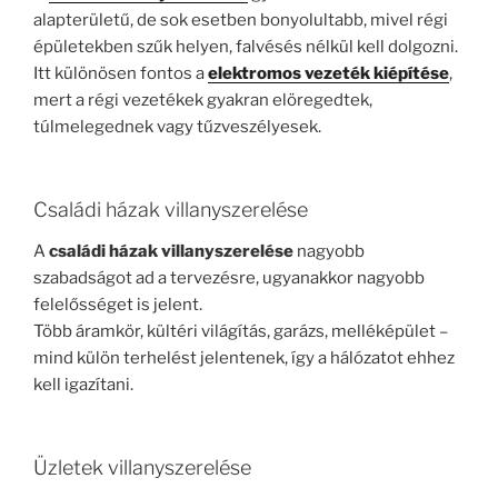
alapterületű, de sok esetben bonyolultabb, mivel régi
épületekben szűk helyen, falvésés nélkül kell dolgozni.
Itt különösen fontos a
elektromos vezeték kiépítése
,
mert a régi vezetékek gyakran elöregedtek,
túlmelegednek vagy tűzveszélyesek.
Családi házak villanyszerelése
A
családi házak villanyszerelése
nagyobb
szabadságot ad a tervezésre, ugyanakkor nagyobb
felelősséget is jelent.
Több áramkör, kültéri világítás, garázs, melléképület –
mind külön terhelést jelentenek, így a hálózatot ehhez
kell igazítani.
Üzletek villanyszerelése