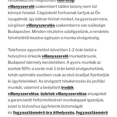
rendelkező és megbízható
non-stop
villanyszerelő
szakembert találni bizony nem túl
könnyű feladat. Cégünknél fontosnak tartjuk az Ön
nyugalmát, így bátran hívhat minket, ha gyorsszervizre,
sürgősen
villanyszerelés
szakemberre van szüksége
Budapesten. Minden részletre odafigyelünk, a rendelés
felvételétől kezdve egészen a munka elvégzéséig.
Telefonos egyeztetést követően 1-2 órán belül a
helyszínre érkezik
villanyszerelő
munkatársunk,
Budapest bármely kerületében. A gyors munkák az
esetek 90%-a során már 1 órán belül elvégezhetőek,
tehát optimális esetben csak az első óradíjat fizettetjük
ki ügyfeleinkkel. Az elvégzett hibakeresési és javítási
munkát, valamint a beépített
irodák
villanyszerelése
,
üzletek villanyszerelése
anyagokat
a garanciaidő feltüntetésével munkalappal igazoljuk,
ezzel is biztosítva ügyfeleink biztonságát
és
fogyasztásmérő óra áthelyezés
,
fogyasztásmérő