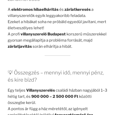
A
elektromos hibaelhárítás
és
zárlatkeresés
a
villanyszerelők egyik leggyakoribb feladata.
Ezeket a hibákat soha ne próbáld egyedül javítani, mert
életveszélyes lehet!
A profi
villanyszerelő Budapest
korszerű műszerekkel
gyorsan megállapítja a probléma forrását, majd
zárlatjavítás
során elhárítja a hibát.
💡 Összegzés – mennyi idő, mennyi pénz,
és kire bízd?
Egy teljes
Villanyszerelés
családi házban nagyjából 1–3
hétig tart, és
900 000 – 2 500 000 Ft
közötti
összegbe kerül.
A pontos ár függ a ház méretétől, az igényelt