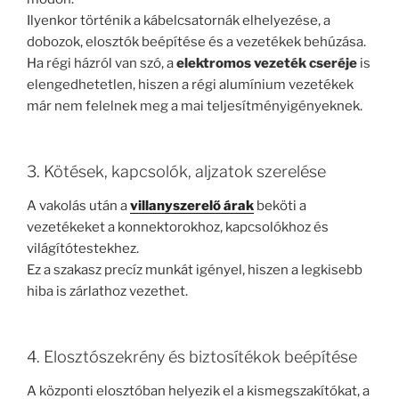
Ilyenkor történik a kábelcsatornák elhelyezése, a
dobozok, elosztók beépítése és a vezetékek behúzása.
Ha régi házról van szó, a
elektromos vezeték cseréje
is
elengedhetetlen, hiszen a régi alumínium vezetékek
már nem felelnek meg a mai teljesítményigényeknek.
3. Kötések, kapcsolók, aljzatok szerelése
A vakolás után a
villanyszerelő árak
beköti a
vezetékeket a konnektorokhoz, kapcsolókhoz és
világítótestekhez.
Ez a szakasz precíz munkát igényel, hiszen a legkisebb
hiba is zárlathoz vezethet.
4. Elosztószekrény és biztosítékok beépítése
A központi elosztóban helyezik el a kismegszakítókat, a