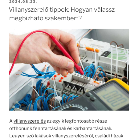
BEKÜLDVE:
2024.08.23.
Villanyszerelő tippek: Hogyan válassz
megbízható szakembert?
A
villanyszerelés
az egyik legfontosabb része
otthonunk fenntartásának és karbantartásának.
Legyen szó lakások villanyszereléséről, családi házak