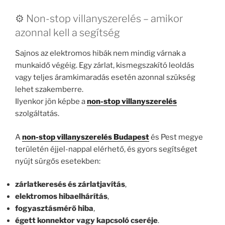
⚙️ Non-stop villanyszerelés – amikor
azonnal kell a segítség
Sajnos az elektromos hibák nem mindig várnak a
munkaidő végéig. Egy zárlat, kismegszakító leoldás
vagy teljes áramkimaradás esetén azonnal szükség
lehet szakemberre.
Ilyenkor jön képbe a
non-stop villanyszerelés
szolgáltatás.
A
non-stop villanyszerelés Budapest
és Pest megye
területén éjjel-nappal elérhető, és gyors segítséget
nyújt sürgős esetekben:
zárlatkeresés és zárlatjavítás
,
elektromos hibaelhárítás
,
fogyasztásmérő hiba
,
égett konnektor vagy kapcsoló cseréje
.