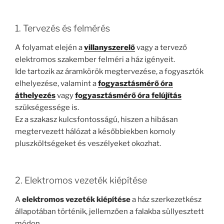
1. Tervezés és felmérés
A folyamat elején a
villanyszerelő
vagy a tervező
elektromos szakember felméri a ház igényeit.
Ide tartozik az áramkörök megtervezése, a fogyasztók
elhelyezése, valamint a
fogyasztásmérő óra
áthelyezés
vagy
fogyasztásmérő óra felújítás
szükségessége is.
Ez a szakasz kulcsfontosságú, hiszen a hibásan
megtervezett hálózat a későbbiekben komoly
pluszköltségeket és veszélyeket okozhat.
2. Elektromos vezeték kiépítése
A
elektromos vezeték kiépítése
a ház szerkezetkész
állapotában történik, jellemzően a falakba süllyesztett
módon.