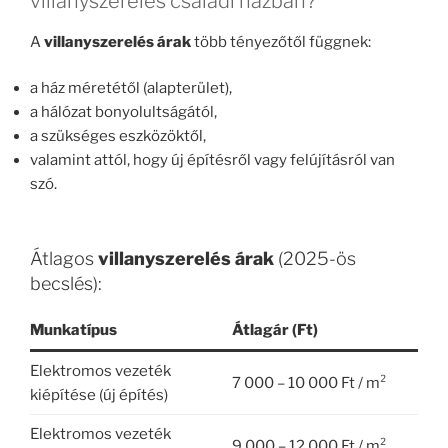
villanyszerelés családi házban?
A
villanyszerelés árak
több tényezőtől függnek:
a ház méretétől (alapterület),
a hálózat bonyolultságától,
a szükséges eszközöktől,
valamint attól, hogy új építésről vagy felújításról van
szó.
Átlagos
villanyszerelés árak
(2025-ös
becslés):
Munkatípus
Átlagár (Ft)
Elektromos vezeték
7 000 – 10 000 Ft / m²
kiépítése (új építés)
Elektromos vezeték
9 000 – 12 000 Ft / m²