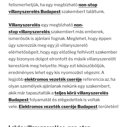
felismerhetjük, ha egy megbízható
non-stop
villanyszerelés Budapest
szakembert találtunk.
Villanyszerelés
egy megbízható
non-
stop
villanyszerelés
szakembert más emberek,
ismerősök is ajánlani fognak. Meglehet, hogy éppen
úgy szerezzük meg egy jó villanyszerelő
elérhetőségeit, hogy egy előzőleg felhívott szakember
egy bizonyos dolgot elrontott és másik villanyszerelőt
kerestünk meg helyette. Hogy ezt kiküszöböljük,
eredményes lehet egy kis nyomozást végezni. A
legjobb
elektromos vezeték cseréje
referencia az, ha
olyan személyek ajánlanak nekünk egy szakembert,
akik már tapasztalták a
teljes körű villanyszerelés
Budapest
folyamatát és elégedettek is voltak
vele.
Elektromos vezeték cseréje Budapest
területén!