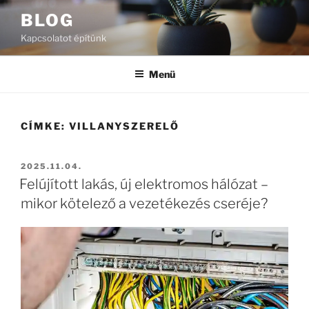
Tartalomhoz
BLOG
Kapcsolatot építünk
Menü
CÍMKE:
VILLANYSZERELŐ
BEKÜLDVE:
2025.11.04.
Felújított lakás, új elektromos hálózat –
mikor kötelező a vezetékezés cseréje?