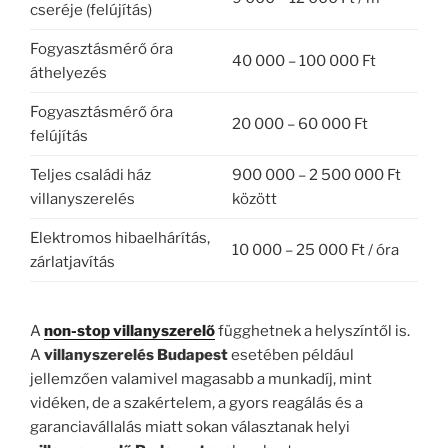
cseréje (felújítás)
Fogyasztásmérő óra
40 000 – 100 000 Ft
áthelyezés
Fogyasztásmérő óra
20 000 – 60 000 Ft
felújítás
Teljes családi ház
900 000 – 2 500 000 Ft
villanyszerelés
között
Elektromos hibaelhárítás,
10 000 – 25 000 Ft / óra
zárlatjavítás
A
non-stop villanyszerelő
függhetnek a helyszíntől is.
A
villanyszerelés Budapest
esetében például
jellemzően valamivel magasabb a munkadíj, mint
vidéken, de a szakértelem, a gyors reagálás és a
garanciavállalás miatt sokan választanak helyi