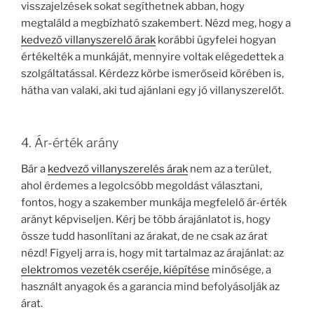
visszajelzések sokat segíthetnek abban, hogy
megtaláld a megbízható szakembert. Nézd meg, hogy a
kedvező villanyszerelő árak
korábbi ügyfelei hogyan
értékelték a munkáját, mennyire voltak elégedettek a
szolgáltatással. Kérdezz körbe ismerőseid körében is,
hátha van valaki, aki tud ajánlani egy jó villanyszerelőt.
4. Ár-érték arány
Bár a
kedvező villanyszerelés árak
nem az a terület,
ahol érdemes a legolcsóbb megoldást választani,
fontos, hogy a szakember munkája megfelelő ár-érték
arányt képviseljen. Kérj be több árajánlatot is, hogy
össze tudd hasonlítani az árakat, de ne csak az árat
nézd! Figyelj arra is, hogy mit tartalmaz az árajánlat: az
elektromos vezeték cseréje, kiépítése
minősége, a
használt anyagok és a garancia mind befolyásolják az
árat.