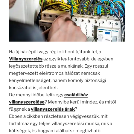
Ha új ház épül vagy régi otthont újítunk fel, a
Villanyszerelés
az egyik legfontosabb, de egyben
legösszetettebb része a munkának. Egy rosszul
megtervezett elektromos hálózat nemcsak
kényelmetlenséget, hanem komoly biztonsági
kockázatot is jelenthet.
De mennyi időbe telik egy
családi ház
villanyszerelése
? Mennyibe kerül mindez, és mitől
függnek a
villanyszerelés árak
?
Ebben a cikkben részletesen végigvesszük, mit
tartalmaz egy teljes villanyszerelési munka, mik a
költségek, és hogyan találhatsz megbízható