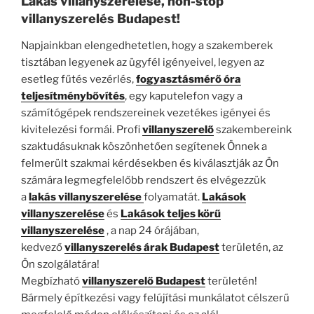
Lakás villanyszerelése, non-stop
villanyszerelés Budapest!
Napjainkban elengedhetetlen, hogy a szakemberek
tisztában legyenek az ügyfél igényeivel, legyen az
esetleg fűtés vezérlés,
fogyasztásmérő óra
teljesítménybővítés
, egy kaputelefon vagy a
számítógépek rendszereinek vezetékes igényei és
kivitelezési formái. Profi
villanyszerelő
szakembereink
szaktudásuknak köszönhetően segítenek Önnek a
felmerült szakmai kérdésekben és kiválasztják az Ön
számára legmegfelelőbb rendszert és elvégezzük
a
lakás villanyszerelése
folyamatát.
Lakások
villanyszerelése
és
Lakások teljes körű
villanyszerelése
, a nap 24 órájában,
kedvező
villanyszerelés árak Budapest
területén, az
Ön szolgálatára!
Megbízható
villanyszerelő
Budapest
területén!
Bármely építkezési vagy felújítási munkálatot célszerű