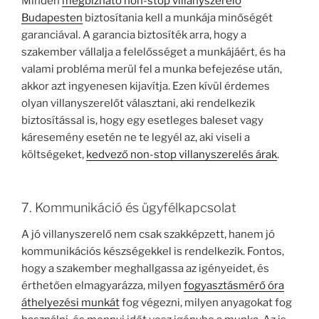
Minden
megbízható non-stop villanyszerelő
Budapesten
biztosítania kell a munkája minőségét
garanciával. A garancia biztosíték arra, hogy a
szakember vállalja a felelősséget a munkájáért, és ha
valami probléma merül fel a munka befejezése után,
akkor azt ingyenesen kijavítja. Ezen kívül érdemes
olyan villanyszerelőt választani, aki rendelkezik
biztosítással is, hogy egy esetleges baleset vagy
káresemény esetén ne te legyél az, aki viseli a
költségeket,
kedvező non-stop villanyszerelés árak
.
7. Kommunikáció és ügyfélkapcsolat
A jó villanyszerelő nem csak szakképzett, hanem jó
kommunikációs készségekkel is rendelkezik. Fontos,
hogy a szakember meghallgassa az igényeidet, és
érthetően elmagyarázza, milyen
fogyasztásmérő óra
áthelyezési munkát
fog végezni, milyen anyagokat fog