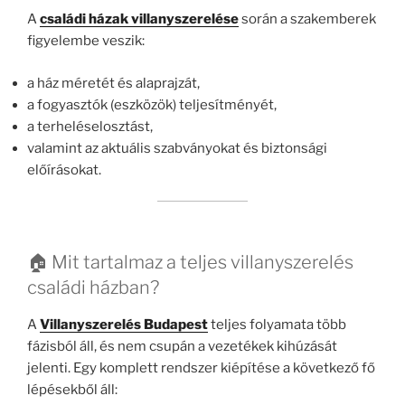
A
családi házak villanyszerelése
során a szakemberek
figyelembe veszik:
a ház méretét és alaprajzát,
a fogyasztók (eszközök) teljesítményét,
a terheléselosztást,
valamint az aktuális szabványokat és biztonsági
előírásokat.
🏠 Mit tartalmaz a teljes villanyszerelés
családi házban?
A
Villanyszerelés Budapest
teljes folyamata több
fázisból áll, és nem csupán a vezetékek kihúzását
jelenti. Egy komplett rendszer kiépítése a következő fő
lépésekből áll: