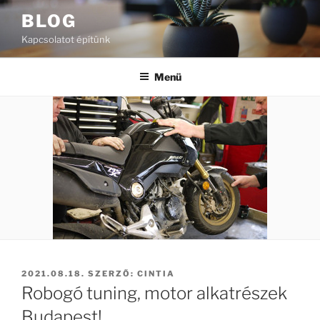
Tartalomhoz
BLOG
Kapcsolatot építünk
Menü
BEKÜLDVE:
2021.08.18.
SZERZŐ:
CINTIA
Robogó tuning, motor alkatrészek
Budapest!