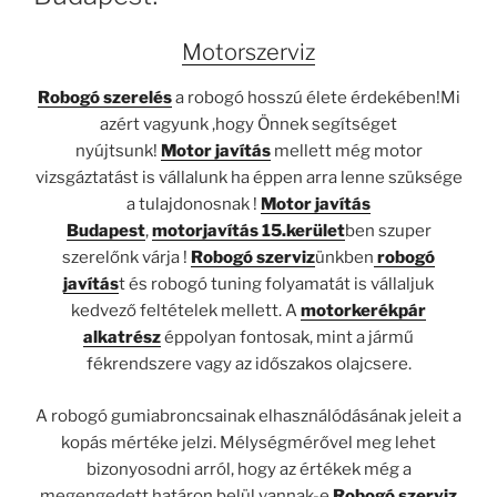
Motorszerviz
Robogó szerelés
a robogó hosszú élete érdekében!Mi
azért vagyunk ,hogy Önnek segítséget
nyújtsunk!
Motor javítás
mellett még motor
vizsgáztatást is vállalunk ha éppen arra lenne szüksége
a tulajdonosnak !
Motor javítás
Budapest
,
motorjavítás 15.kerület
ben szuper
szerelőnk várja !
Robogó szerviz
ünkben
robogó
javítás
t és robogó tuning folyamatát is vállaljuk
kedvező feltételek mellett. A
motorkerékpár
alkatrész
éppolyan fontosak, mint a jármű
fékrendszere vagy az időszakos olajcsere.
A robogó gumiabroncsainak elhasználódásának jeleit a
kopás mértéke jelzi. Mélységmérővel meg lehet
bizonyosodni arról, hogy az értékek még a
megengedett határon belül vannak-e.
Robogó szerviz