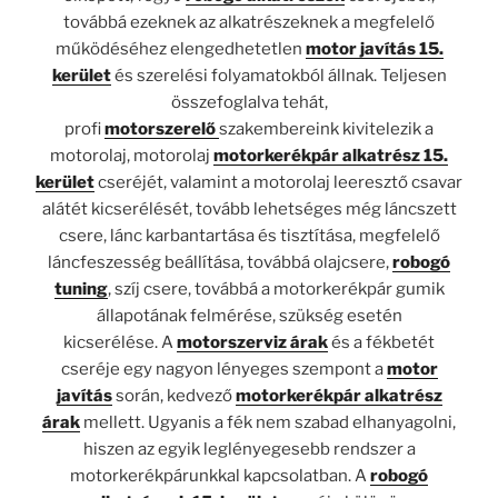
továbbá ezeknek az alkatrészeknek a megfelelő
működéséhez elengedhetetlen
motor javítás 15.
kerület
és szerelési folyamatokból állnak. Teljesen
összefoglalva tehát,
profi
motorszerelő
szakembereink kivitelezik a
motorolaj, motorolaj
motorkerékpár alkatrész 15.
kerület
cseréjét, valamint a motorolaj leeresztő csavar
alátét kicserélését, tovább lehetséges még láncszett
csere, lánc karbantartása és tisztítása, megfelelő
láncfeszesség beállítása, továbbá olajcsere,
robogó
tuning
, szíj csere, továbbá a motorkerékpár gumik
állapotának felmérése, szükség esetén
kicserélése. A
motorszerviz árak
és a fékbetét
cseréje egy nagyon lényeges szempont a
motor
javítás
során, kedvező
motorkerékpár alkatrész
árak
mellett. Ugyanis a fék nem szabad elhanyagolni,
hiszen az egyik leglényegesebb rendszer a
motorkerékpárunkkal kapcsolatban. A
robogó