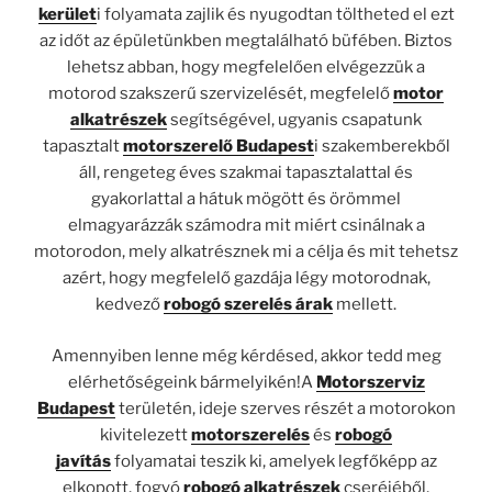
kerület
i folyamata zajlik és nyugodtan töltheted el ezt
az időt az épületünkben megtalálható büfében. Biztos
lehetsz abban, hogy megfelelően elvégezzük a
motorod szakszerű szervizelését, megfelelő
motor
alkatrészek
segítségével, ugyanis csapatunk
tapasztalt
motorszerelő Budapest
i szakemberekből
áll, rengeteg éves szakmai tapasztalattal és
gyakorlattal a hátuk mögött és örömmel
elmagyarázzák számodra mit miért csinálnak a
motorodon, mely alkatrésznek mi a célja és mit tehetsz
azért, hogy megfelelő gazdája légy motorodnak,
kedvező
robogó szerelés árak
mellett.
Amennyiben lenne még kérdésed, akkor tedd meg
elérhetőségeink bármelyikén!A
Motorszerviz
Budapest
területén, ideje szerves részét a motorokon
kivitelezett
motorszerelés
és
robogó
javítás
folyamatai teszik ki, amelyek legfőképp az
elkopott, fogyó
robogó alkatrészek
cseréjéből,