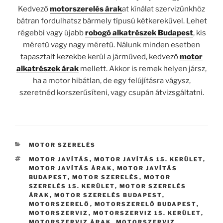
Kedvező
motorszerelés árak
at kínálat szervizünkhöz
bátran fordulhatsz bármely típusú kétkerekűvel. Lehet
régebbi vagy újabb
robogó alkatrészek Budapest
, kis
méretű vagy nagy méretű. Nálunk minden esetben
tapasztalt kezekbe kerül a járműved, kedvező
motor
alkatrészek árak
mellett. Akkor is remek helyen jársz,
ha a motor hibátlan, de egy felújításra vágysz,
szeretnéd korszerűsíteni, vagy csupán átvizsgáltatni.
KATEGÓRIÁK
MOTOR SZERELÉS
CÍMKÉK
MOTOR JAVÍTÁS
,
MOTOR JAVÍTÁS 15. KERÜLET
,
MOTOR JAVÍTÁS ÁRAK
,
MOTOR JAVÍTÁS
BUDAPEST
,
MOTOR SZERELÉS
,
MOTOR
SZERELÉS 15. KERÜLET
,
MOTOR SZERELÉS
ÁRAK
,
MOTOR SZERELÉS BUDAPEST
,
MOTORSZERELŐ
,
MOTORSZERELŐ BUDAPEST
,
MOTORSZERVIZ
,
MOTORSZERVIZ 15. KERÜLET
,
MOTORSZERVIZ ÁRAK
,
MOTORSZERVIZ