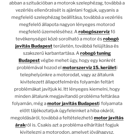
abban a szituációban a motorok szelephézag, továbbá a
vezérlés ellenőrzését is ajánlani fogjuk, ugyanis a
megfelelő szelephézag beállítása, továbbá a vezérlés
megfelelő állapota nagyon lényeges motorod
megfelelő üzemeléséhez. A
robogószerviz
fő
tevékenységei közé sorolható a motor és
robogó
javítás Budapest
területén, továbbá felújítása és
szakszerű karbantartása. A
robogó tuning
Budapest
végbe mehet úgy, hogy egy konkrét
problémával hozod el
motorszerviz 15. kerület
i
telephelyünkre a motorodat, vagy az általunk
kivitelezett állapotfelmérés folyamán feltárt
problémákat javítjuk ki. Itt lényeges kiemelni, hogy
minden általunk megjavítandó probléma feltárása
folyamán, még a
motor javítás Budapest
i folyamata
előtt tájékoztatjuk ügyfeleinket a hiba okáról,
megoldásáról, továbbá a feltételezhető
motor javítás
árak
ról is. Csakis azt a probléma elhárítást fogjuk
kivitelezni a motorodon, amelyet jóváhagysz.