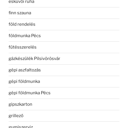
esküvői ruha
finn szauna
föld rendelés
földmunka Pécs
fűtésszerelés
gázkészülék Pilsivörösvár
gépi aszfaltozás
gépi földmunka
gépi földmunka Pécs
gipszkarton
grillező
gumiszerviz