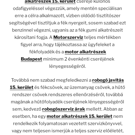
alkatrészek 15. kerület
cseréje különös
odafigyeléssel végezzük, amely mentén speciálisan
erre a célra alkalmazott, vízben oldódó tisztítószer
segítségével tisztítjuk a fék nyergeit, sosem szabad ezt
benzinnel végezni, ugyanis az a fék gumi alkatrészeit
károsítani fogja. A
Motorszerviz
teljes mértékben
figyel arra, hogy tájékoztassa az ügyfeleket a
fékfolyadék és a
motor alkatrészek
Budapest
minimum 2 évenkénti cseréjének
lényegességéről.
Továbbá nem szabad megfeledkezni a
robogó javítás
15. kerület
és fékcsövek, az üzemanyag csövek, a hűtő
rendszer csövek rendszeres ellenőrzéséről, továbbá
magának a hűtőfolyadék cseréjének lényegességéről
sem, kedvező
robogószerviz árak
mellett. Abban az
esetben, ha egy
motor alkatrészek 15. kerület
nem
rendelkezik folyamatosan vezetett szervizkönyvvel,
vagy nem teljesen ismerjük a teljes szerviz előéletét,