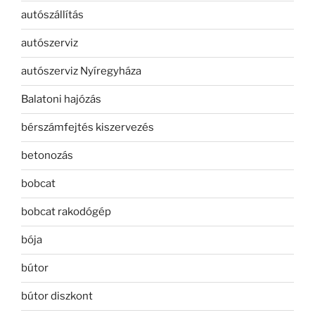
autószállítás
autószerviz
autószerviz Nyíregyháza
Balatoni hajózás
bérszámfejtés kiszervezés
betonozás
bobcat
bobcat rakodógép
bója
bútor
bútor diszkont