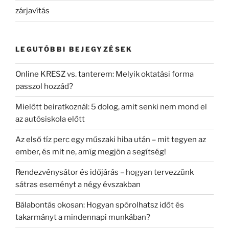
zárjavítás
LEGUTÓBBI BEJEGYZÉSEK
Online KRESZ vs. tanterem: Melyik oktatási forma
passzol hozzád?
Mielőtt beiratkoznál: 5 dolog, amit senki nem mond el
az autósiskola előtt
Az első tíz perc egy műszaki hiba után – mit tegyen az
ember, és mit ne, amíg megjön a segítség!
Rendezvénysátor és időjárás – hogyan tervezzünk
sátras eseményt a négy évszakban
Bálabontás okosan: Hogyan spórolhatsz időt és
takarmányt a mindennapi munkában?