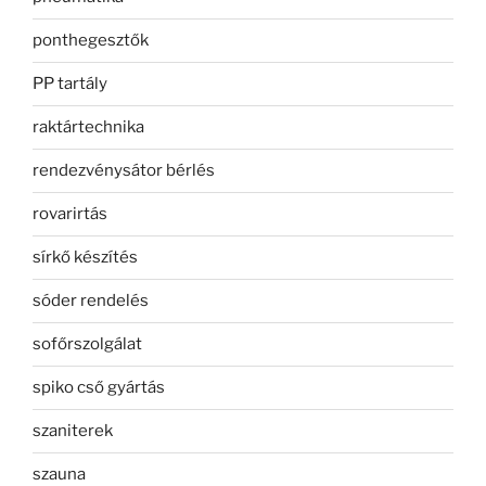
ponthegesztők
PP tartály
raktártechnika
rendezvénysátor bérlés
rovarirtás
sírkő készítés
sóder rendelés
sofőrszolgálat
spiko cső gyártás
szaniterek
szauna