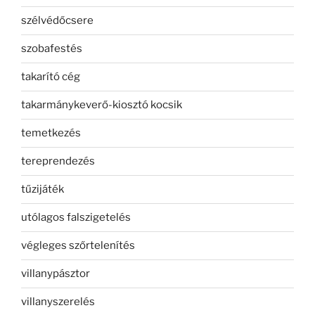
szélvédőcsere
szobafestés
takarító cég
takarmánykeverő-kiosztó kocsik
temetkezés
tereprendezés
tűzijáték
utólagos falszigetelés
végleges szőrtelenítés
villanypásztor
villanyszerelés