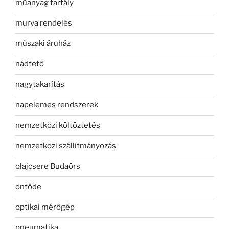
műanyag tartály
murva rendelés
műszaki áruház
nádtető
nagytakarítás
napelemes rendszerek
nemzetközi költöztetés
nemzetközi szállítmányozás
olajcsere Budaörs
öntöde
optikai mérőgép
pneumatika