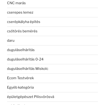
CNC marás
cserepes lemez
cserépkályha építés
csőtörés bemérés
daru
duguláselhárítás
duguláselhárítás 0-24
duguláselhárítás Miskolc
Ecom Testvérek
Egyéb kategória
épületgépészet Pilisvörösvá