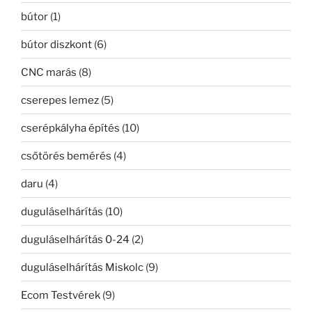
bútor
(1)
bútor diszkont
(6)
CNC marás
(8)
cserepes lemez
(5)
cserépkályha építés
(10)
csőtörés bemérés
(4)
daru
(4)
duguláselhárítás
(10)
duguláselhárítás 0-24
(2)
duguláselhárítás Miskolc
(9)
Ecom Testvérek
(9)