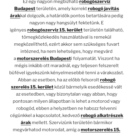
Ez egy nagyon megbízható
robogószerviz
Budapest
területén, amely korrekt
robogó javítás
árak
kal dolgozik, a határidők pontos betartására pedig
nagyon nagy hangsúlyt fektetünk. E
igényes
robogószerviz 15. kerület
területén található,
tömegközlekedés használatával is remekül
megközelíthető, ezért akkor sem szükséges fuvart
intézned, ha nem lehetséges, hogy megvárd
a
motorszerelés Budapest
i folyamatát. Viszont ha
mégis inkább ott maradnál, egy teljesen felszerelt
büfével igyekszünk kényelmesebbé tenni a várakozást.
Abban az esetben, ha az előbb felsorolt
robogó
szerelés 15. kerület
közül bármelyik esedékessé vált
az esetedben, vagy bizonytalan vagy abban, hogy
pontosan milyen állapotban is lehet a motorod vagy
robogód, ebben a helyzetben ne habozz felvenni
cégünkkel a kapcsolatot, kedvező
robogó alkatrészek
árak
mellett. Szervizünk területén bármikor
megvárhatod motorodat, amíg a
motorszerelés 15.