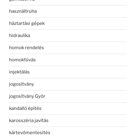
használtruha
háztartási gépek
hidraulika
homok rendelés
homokfúvás
injektálás
jogosítvány
jogosítvány Győr
kandalló építés
karosszéria javítás
kártevőmentesítés