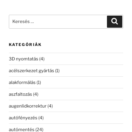
Keresés
Keresé
a
következő
kifejezésre:
KATEGÓRIÁK
3D nyomtatás
(4)
acélszerkezet gyártás
(1)
alakformálás
(1)
aszfaltozás
(4)
augenlidkorrektur
(4)
autófényezés
(4)
autómentés
(24)