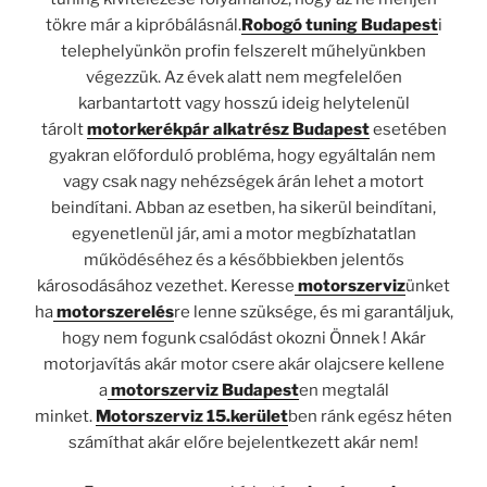
tökre már a kipróbálásnál.
Robogó tuning Budapest
i
telephelyünkön profin felszerelt műhelyünkben
végezzük. Az évek alatt nem megfelelően
karbantartott vagy hosszú ideig helytelenül
tárolt
motorkerékpár alkatrész Budapest
esetében
gyakran előforduló probléma, hogy egyáltalán nem
vagy csak nagy nehézségek árán lehet a motort
beindítani. Abban az esetben, ha sikerül beindítani,
egyenetlenül jár, ami a motor megbízhatatlan
működéséhez és a későbbiekben jelentős
károsodásához vezethet. Keresse
motorszerviz
ünket
ha
motorszerelés
re lenne szüksége, és mi garantáljuk,
hogy nem fogunk csalódást okozni Önnek ! Akár
motorjavítás akár motor csere akár olajcsere kellene
a
motorszerviz Budapest
en megtalál
minket.
Motorszerviz 15.kerület
ben ránk egész héten
számíthat akár előre bejelentkezett akár nem!