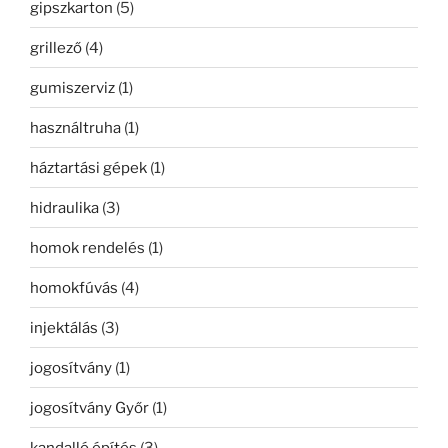
gipszkarton
(5)
grillező
(4)
gumiszerviz
(1)
használtruha
(1)
háztartási gépek
(1)
hidraulika
(3)
homok rendelés
(1)
homokfúvás
(4)
injektálás
(3)
jogosítvány
(1)
jogosítvány Győr
(1)
kandalló építés
(3)