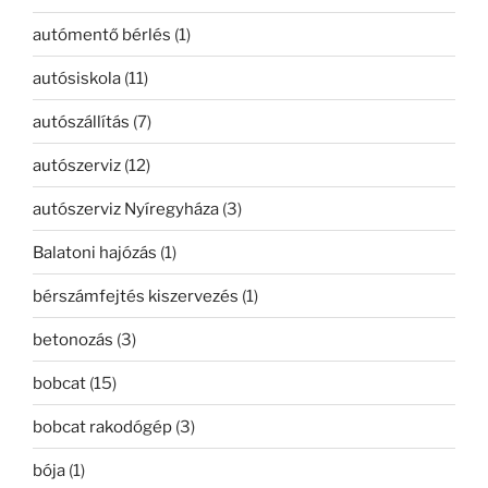
autómentő bérlés
(1)
autósiskola
(11)
autószállítás
(7)
autószerviz
(12)
autószerviz Nyíregyháza
(3)
Balatoni hajózás
(1)
bérszámfejtés kiszervezés
(1)
betonozás
(3)
bobcat
(15)
bobcat rakodógép
(3)
bója
(1)