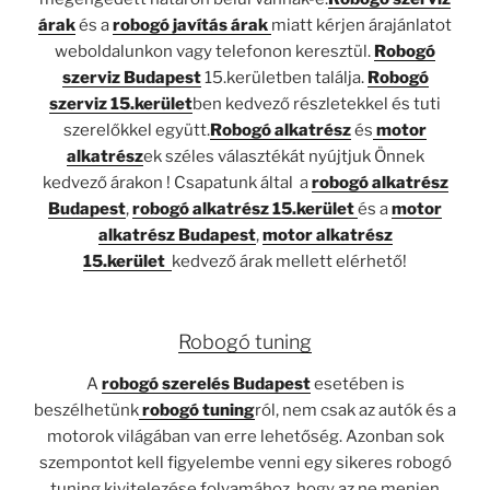
árak
és a
robogó javítás árak
miatt kérjen árajánlatot
weboldalunkon vagy telefonon keresztül.
Robogó
szerviz Budapest
15.kerületben találja.
Robogó
szerviz 15.kerület
ben kedvező részletekkel és tuti
szerelőkkel együtt.
Robogó alkatrész
és
motor
alkatrész
ek széles választékát nyújtjuk Önnek
kedvező árakon ! Csapatunk által a
robogó alkatrész
Budapest
,
robogó alkatrész 15.kerület
és a
motor
alkatrész Budapest
,
motor alkatrész
15.kerület
kedvező árak mellett elérhető!
Robogó tuning
A
robogó szerelés Budapest
esetében is
beszélhetünk
robogó tuning
ról, nem csak az autók és a
motorok világában van erre lehetőség. Azonban sok
szempontot kell figyelembe venni egy sikeres robogó
tuning kivitelezése folyamához, hogy az ne menjen