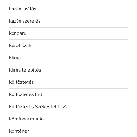
kazán javítás
kazán szerelés
kcr daru
készházak
klíma
klíma telepítés
költöztetés
költöztetés Érd
költöztetés Székesfehérvár
kőműves munka
konténer