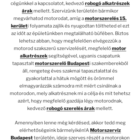
cégünkkel a kapcsolatot, kedvező
robogó alkatrészek
árak
mellett. Szervizünk területén bármikor
megvárhatod motorodat, amíg a
motorszerelés 15.
kerület
i folyamata zajlik és nyugodtan töltheted el ezt
az időt az épületünkben megtalálható büfében. Biztos
lehetsz abban, hogy megfelelően elvégezzük a
motorod szakszerű szervizelését, megfelelő
motor
alkatrészek
segítségével, ugyanis csapatunk
tapasztalt
motorszerelő Budapest
i szakemberekből
áll, rengeteg éves szakmai tapasztalattal és
gyakorlattal a hátuk mögött és örömmel
elmagyarázzák számodra mit miért csinálnak a
motorodon, mely alkatrésznek mi a célja és mit tehetsz
azért, hogy megfelelő gazdája légy motorodnak,
kedvező
robogó szerelés árak
mellett.
Amennyiben lenne még kérdésed, akkor tedd meg
elérhetőségeink bármelyikén!A
Motorszerviz
Budapest
területén, ideje szerves részét a motorokon