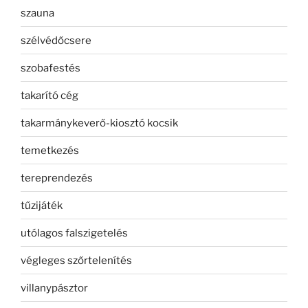
szauna
szélvédőcsere
szobafestés
takarító cég
takarmánykeverő-kiosztó kocsik
temetkezés
tereprendezés
tűzijáték
utólagos falszigetelés
végleges szőrtelenítés
villanypásztor