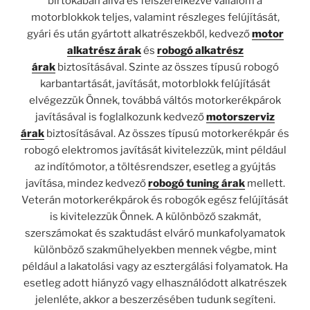
birtokában állva és felszerelkezve vállalom a
motorblokkok teljes, valamint részleges felújítását,
gyári és után gyártott alkatrészekből, kedvező
motor
alkatrész árak
és
robogó alkatrész
árak
biztosításával. Szinte az összes típusú robogó
karbantartását, javítását, motorblokk felújítását
elvégezzük Önnek, továbbá váltós motorkerékpárok
javításával is foglalkozunk kedvező
motorszerviz
árak
biztosításával. Az összes típusú motorkerékpár és
robogó elektromos javítását kivitelezzük, mint például
az indítómotor, a töltésrendszer, esetleg a gyújtás
javítása, mindez kedvező
robogó tuning árak
mellett.
Veterán motorkerékpárok és robogók egész felújítását
is kivitelezzük Önnek. A különböző szakmát,
szerszámokat és szaktudást elváró munkafolyamatok
különböző szakműhelyekben mennek végbe, mint
például a lakatolási vagy az esztergálási folyamatok. Ha
esetleg adott hiányzó vagy elhasználódott alkatrészek
jelenléte, akkor a beszerzésében tudunk segíteni.