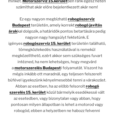
minket.
Motorszerviz 15.kerület
ben ránk egész héten
számíthat akár előre bejelentkezett akár nem!
Ez egy nagyon megbízható
robogószerviz
Budapest
területén, amely korrekt
robogó javítás
árak
kal dolgozik, a határidők pontos betartására pedig
nagyon nagy hangsúlyt fektetünk. E
igényes
robogószerviz 15. kerület
területén található,
tömegközlekedés használatával is remekül
megközelíthető, ezért akkor sem szükséges fuvart
intézned, ha nem lehetséges, hogy megvárd
a
motorszerelés Budapest
i folyamatát. Viszont ha
mégis inkább ott maradnál, egy teljesen felszerelt
büfével igyekszünk kényelmesebbé tenni a várakozást.
Abban az esetben, ha az előbb felsorolt
robogó
szerelés 15. kerület
közül bármelyik esedékessé vált
az esetedben, vagy bizonytalan vagy abban, hogy
pontosan milyen állapotban is lehet a motorod vagy
robogód, ebben a helyzetben ne habozz felvenni