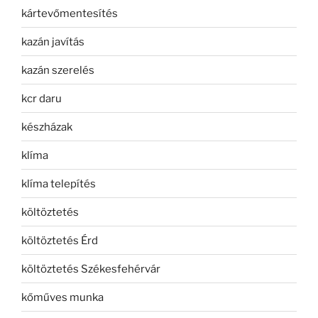
kártevőmentesítés
kazán javítás
kazán szerelés
kcr daru
készházak
klíma
klíma telepítés
költöztetés
költöztetés Érd
költöztetés Székesfehérvár
kőműves munka