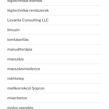
légtechnikai elemek
légtechnikai rendszerek
Levante Consulting LLC
limuzin
lomtalanítás
manuálterápia
masszázs
masszázsmedence
méhtelep
mellkorrekció Sopron
mixerbeton
motor szerelés