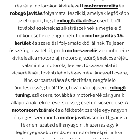
részét a motorokon kivitelezett
motorszerelés
és
robogó javítás
folyamatai teszik ki, amelyek legfőképp
az elkopott, fogyó
robogó alkatrész
cseréjéből,
továbbá ezeknek az alkatrészeknek a megfelelő
működéséhez elengedhetetlen
motor javítás 15.
kerület
és szerelési folyamatokból állnak. Teljesen
összefoglalva tehát, profi
motorszerelő
szakembereink
kivitelezik a motorolaj, motorolaj szűrőjének cseréjét,
valamint a motorolaj leeresztő csavar alátét
kicserélését, tovább lehetséges még láncszett csere,
lánc karbantartása és tisztítása, megfelelő
láncfeszesség beállítása, továbbá olajcsere,
robogó
tuning
, szíj csere, továbbá a motorkerékpár gumik
állapotának felmérése, szükség esetén kicserélése. A
motorszerviz árak
és a fékbetét cseréje egy nagyon
lényeges szempont a
motor javítás
során. Ugyanis a
fék nem szabad elhanyagolni, hiszen az egyik
leglényegesebb rendszer a motorkerékpárunkkal