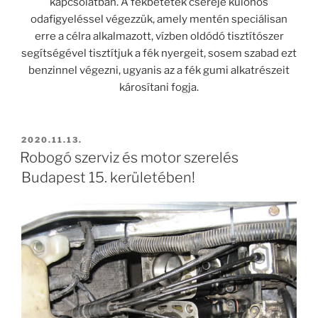
kapcsolatban. A fékbetétek cseréje különös
odafigyeléssel végezzük, amely mentén speciálisan
erre a célra alkalmazott, vízben oldódó tisztítószer
segítségével tisztítjuk a fék nyergeit, sosem szabad ezt
benzinnel végezni, ugyanis az a fék gumi alkatrészeit
károsítani fogja.
BEKÜLDVE:
2020.11.13.
Robogó szerviz és motor szerelés
Budapest 15. kerületében!