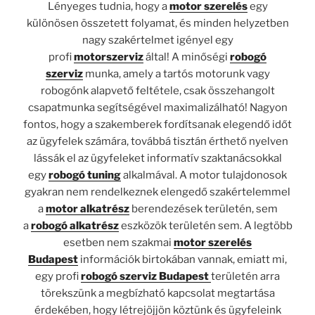
Lényeges tudnia, hogy a
motor szerelés
egy
különösen összetett folyamat, és minden helyzetben
nagy szakértelmet igényel egy
profi
motorszerviz
által! A minőségi
robogó
szerviz
munka, amely a tartós motorunk vagy
robogónk alapvető feltétele, csak összehangolt
csapatmunka segítségével maximalizálható! Nagyon
fontos, hogy a szakemberek fordítsanak elegendő időt
az ügyfelek számára, továbbá tisztán érthető nyelven
lássák el az ügyfeleket informatív szaktanácsokkal
egy
robogó tuning
alkalmával. A motor tulajdonosok
gyakran nem rendelkeznek elengedő szakértelemmel
a
motor alkatrész
berendezések területén, sem
a
robogó alkatrész
eszközök területén sem. A legtöbb
esetben nem szakmai
motor szerelés
Budapest
információk birtokában vannak, emiatt mi,
egy profi
robogó szerviz Budapest
területén arra
törekszünk a megbízható kapcsolat megtartása
érdekében, hogy létrejöjjön köztünk és ügyfeleink