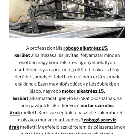
A professzionális
robogó alkatrész 15.
kerület
alkalmazásai és javítási folyamatai minden
esetben nagy körültekintést igényelnek. Ilyen
esetekben olyan apró, eddig eltűnt hibákra is fény
derülhet, amelyek felett a hozzá nem értő szemek
elsiklanak. Ezen meghibásodások a későbbiekben
újabb, nagyobb
motor alkatrész 15.
kerület
alkalmazását igénylő károkat okozhatnak, ha
nem javítjuk ki őket kedvező
motor szerelés
árak
mellett. Keresse cégünk tapasztalt szakembereit
a piszkos munka miatt kedvező
robogó szerviz
árak
mellett! Megfelelő szakértelem és célszerszámok