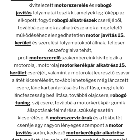
kivitelezett
motorszerelés
és
robogó
javítás
folyamatai teszik ki, amelyek legfőképp az
elkopott, fogyó
robogó alkatrészek
cseréjéből,
továbbá ezeknek az alkatrészeknek a megfelelő
működéséhez elengedhetetlen
motor javítás 15.
kerület
és szerelési folyamatokból állnak. Teljesen
összefoglalva tehát,
profi
motorszerelő
szakembereink kivitelezik a
motorolaj, motorolaj
motorkerékpár alkatrész 15.
kerület
cseréjét, valamint a motorolaj leeresztő csavar
alátét kicserélését, tovább lehetséges még láncszett
csere, lánc karbantartása és tisztítása, megfelelő
láncfeszesség beállítása, továbbá olajcsere,
robogó
tuning
, szíj csere, továbbá a motorkerékpár gumik
állapotának felmérése, szükség esetén
kicserélése. A
motorszerviz árak
és a fékbetét
cseréje egy nagyon lényeges szempont a
motor
javítás
során, kedvező
motorkerékpár alkatrész