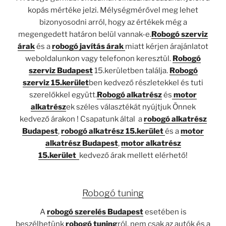
kopás mértéke jelzi. Mélységmérővel meg lehet
bizonyosodni arról, hogy az értékek még a
megengedett határon belül vannak-e.
Robogó szerviz
árak
és a
robogó javítás árak
miatt kérjen árajánlatot
weboldalunkon vagy telefonon keresztül.
Robogó
szerviz Budapest
15.kerületben találja.
Robogó
szerviz 15.kerület
ben kedvező részletekkel és tuti
szerelőkkel együtt.
Robogó alkatrész
és
motor
alkatrész
ek széles választékát nyújtjuk Önnek
kedvező árakon ! Csapatunk által a
robogó alkatrész
Budapest
,
robogó alkatrész 15.kerület
és a
motor
alkatrész Budapest
,
motor alkatrész
15.kerület
kedvező árak mellett elérhető!
Robogó tuning
A
robogó szerelés Budapest
esetében is
beszélhetünk
robogó tuning
ról, nem csak az autók és a