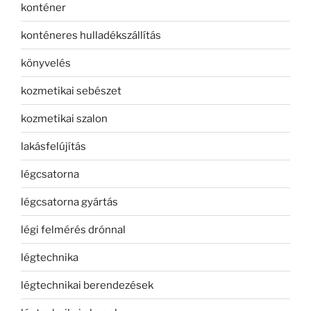
konténer
konténeres hulladékszállítás
könyvelés
kozmetikai sebészet
kozmetikai szalon
lakásfelújítás
légcsatorna
légcsatorna gyártás
légi felmérés drónnal
légtechnika
légtechnikai berendezések