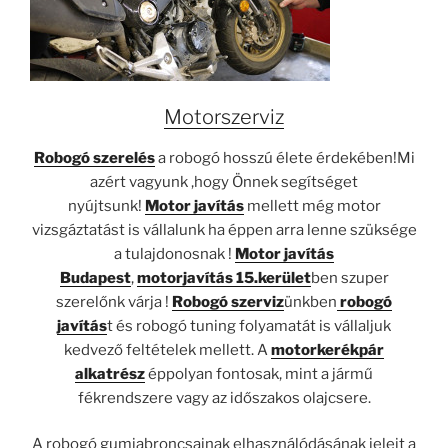
Motorszerviz
Robogó szerelés
a robogó hosszú élete érdekében!Mi
azért vagyunk ,hogy Önnek segítséget
nyújtsunk!
Motor javítás
mellett még motor
vizsgáztatást is vállalunk ha éppen arra lenne szüksége
a tulajdonosnak !
Motor javítás
Budapest
,
motorjavítás 15.kerület
ben szuper
szerelőnk várja !
Robogó szerviz
ünkben
robogó
javítás
t és robogó tuning folyamatát is vállaljuk
kedvező feltételek mellett. A
motorkerékpár
alkatrész
éppolyan fontosak, mint a jármű
fékrendszere vagy az időszakos olajcsere.
A robogó gumiabroncsainak elhasználódásának jeleit a