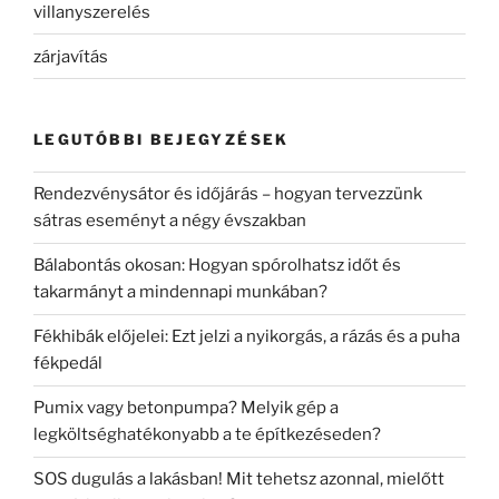
villanyszerelés
zárjavítás
LEGUTÓBBI BEJEGYZÉSEK
Rendezvénysátor és időjárás – hogyan tervezzünk
sátras eseményt a négy évszakban
Bálabontás okosan: Hogyan spórolhatsz időt és
takarmányt a mindennapi munkában?
Fékhibák előjelei: Ezt jelzi a nyikorgás, a rázás és a puha
fékpedál
Pumix vagy betonpumpa? Melyik gép a
legköltséghatékonyabb a te építkezéseden?
SOS dugulás a lakásban! Mit tehetsz azonnal, mielőtt