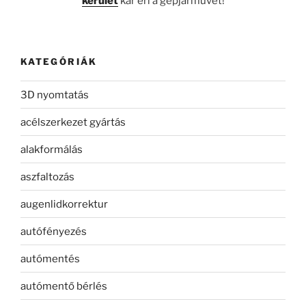
kerület
kár éri a gépjárművet!
KATEGÓRIÁK
3D nyomtatás
acélszerkezet gyártás
alakformálás
aszfaltozás
augenlidkorrektur
autófényezés
autómentés
autómentő bérlés