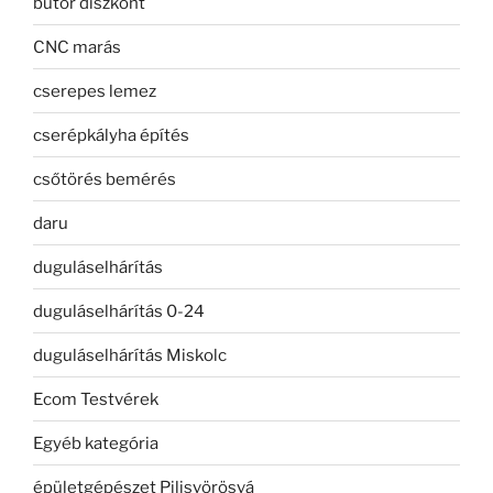
bútor diszkont
CNC marás
cserepes lemez
cserépkályha építés
csőtörés bemérés
daru
duguláselhárítás
duguláselhárítás 0-24
duguláselhárítás Miskolc
Ecom Testvérek
Egyéb kategória
épületgépészet Pilisvörösvá