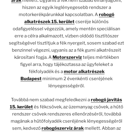
árak
mellett. Ugyanis a fék nem szabad elhanyagolni,
hiszen az egyik leglényegesebb rendszer a
motorkerékpárunkkal kapcsolatban. A
robogó
alkatrészek 15. kerület
cseréje különös
odafigyeléssel végezzük, amely mentén speciálisan
erre a célra alkalmazott, vízben oldódó tisztítószer
segítségével tisztítjuk a fék nyergeit, sosem szabad ezt
benzinnel végezni, ugyanis az a fék gumi alkatrészeit
károsítani fogja. A
Motorszerviz
teljes mértékben
figyel arra, hogy tájékoztassa az ügyfeleket a
fékfolyadék és a
motor alkatrészek
Budapest
minimum 2 évenkénti cseréjének
lényegességéről.
Továbbá nem szabad megfeledkezni a
robogó javítás
15. kerület
és fékcsövek, az üzemanyag csövek, a hűtő
rendszer csövek rendszeres ellenőrzéséről, továbbá
magának a hűtőfolyadék cseréjének lényegességéről
sem, kedvező
robogószerviz árak
mellett. Abban az