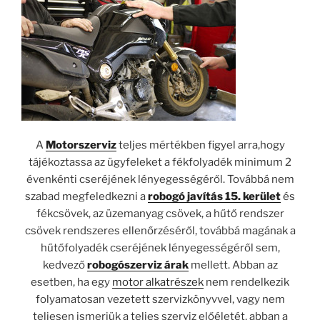
A
Motorszerviz
teljes mértékben figyel arra,hogy
tájékoztassa az ügyfeleket a fékfolyadék minimum 2
évenkénti cseréjének lényegességéről. Továbbá nem
szabad megfeledkezni a
robogó javítás 15. kerület
és
fékcsövek, az üzemanyag csövek, a hűtő rendszer
csövek rendszeres ellenőrzéséről, továbbá magának a
hűtőfolyadék cseréjének lényegességéről sem,
kedvező
robogószerviz árak
mellett. Abban az
esetben, ha egy
motor alkatrészek
nem rendelkezik
folyamatosan vezetett szervizkönyvvel, vagy nem
teljesen ismerjük a teljes szerviz előéletét, abban a