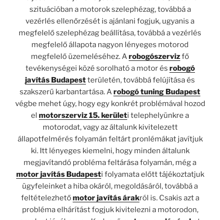
szituációban a motorok szelephézag, továbbá a
vezérlés ellenőrzését is ajánlani fogjuk, ugyanis a
megfelelő szelephézag beállítása, továbbá a vezérlés
megfelelő állapota nagyon lényeges motorod
megfelelő üzemeléséhez. A
robogószerviz
fő
tevékenységei közé sorolható a motor és
robogó
javítás Budapest
területén, továbbá felújítása és
szakszerű karbantartása. A
robogó tuning Budapest
végbe mehet úgy, hogy egy konkrét problémával hozod
el
motorszerviz 15. kerület
i telephelyünkre a
motorodat, vagy az általunk kivitelezett
állapotfelmérés folyamán feltárt pronlémákat javítjuk
ki. Itt lényeges kiemelni, hogy minden általunk
megjavítandó probléma feltárása folyamán, még a
motor javítás Budapest
i folyamata előtt tájékoztatjuk
ügyfeleinket a hiba okáról, megoldásáról, továbbá a
feltételezhető
motor javítás árak
ról is. Csakis azt a
probléma elhárítást fogjuk kivitelezni a motorodon,