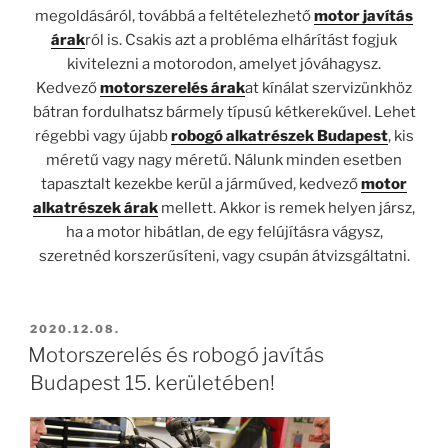
megoldásáról, továbbá a feltételezhető
motor javítás
árak
ról is. Csakis azt a probléma elhárítást fogjuk
kivitelezni a motorodon, amelyet jóváhagysz.
Kedvező
motorszerelés árak
at kínálat szervizünkhöz
bátran fordulhatsz bármely típusú kétkerekűvel. Lehet
régebbi vagy újabb
robogó alkatrészek Budapest
, kis
méretű vagy nagy méretű. Nálunk minden esetben
tapasztalt kezekbe kerül a járműved, kedvező
motor
alkatrészek árak
mellett. Akkor is remek helyen jársz,
ha a motor hibátlan, de egy felújításra vágysz,
szeretnéd korszerűsíteni, vagy csupán átvizsgáltatni.
BEKÜLDVE:
2020.12.08.
Motorszerelés és robogó javítás
Budapest 15. kerületében!