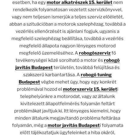
esetben, ha egy
motor alkatrészek 15. kerület
nem
rendelkezik folyamatosan vezetett szervizkönyvvel,
vagy nem teljesen ismerjük a teljes szerviz előéletét,
abban a szituációban a motorok szelephézag, továbbá a
vezérlés ellenőrzését is ajánlani fogjuk, ugyanis a
megfelelő szelephézag beállítása, továbbá a vezérlés
megfelelő állapota nagyon lényeges motorod
megfelelő üzemeléséhez. A
robogószerviz
fő
tevékenységei közé sorolható a motor és
robogó
javítás Budapest
területén, továbbá felújítása és
szakszerű karbantartása. A
robogó tuning
Budapest
végbe mehet úgy, hogy egy konkrét
problémával hozod el
motorszerviz 15. kerület
i
telephelyünkre a motorodat, vagy az általunk
kivitelezett állapotfelmérés folyamán feltárt
problémákat javítjuk ki. Itt lényeges kiemelni, hogy
minden általunk megjavítandó probléma feltárása
folyamán, még a
motor javítás Budapest
i folyamata
előtt tájékoztatjuk ügyfeleinket a hiba okáról,