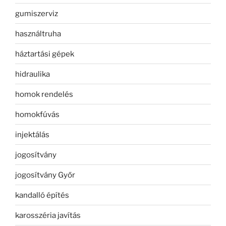
gumiszerviz
használtruha
háztartási gépek
hidraulika
homok rendelés
homokfúvás
injektálás
jogosítvány
jogosítvány Győr
kandalló építés
karosszéria javítás