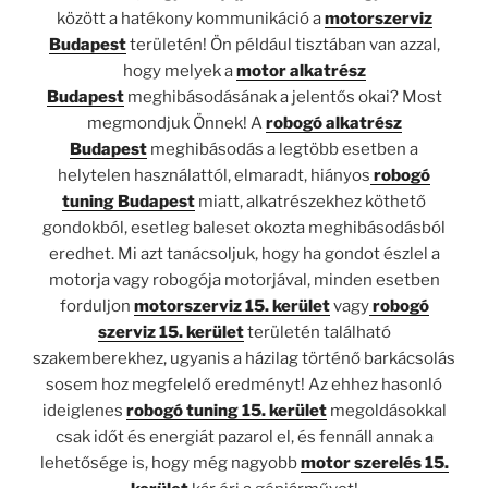
között a hatékony kommunikáció a
motorszerviz
Budapest
területén! Ön például tisztában van azzal,
hogy melyek a
motor alkatrész
Budapest
meghibásodásának a jelentős okai? Most
megmondjuk Önnek! A
robogó alkatrész
Budapest
meghibásodás a legtöbb esetben a
helytelen használattól, elmaradt, hiányos
robogó
tuning Budapest
miatt, alkatrészekhez köthető
gondokból, esetleg baleset okozta meghibásodásból
eredhet. Mi azt tanácsoljuk, hogy ha gondot észlel a
motorja vagy robogója motorjával, minden esetben
forduljon
motorszerviz 15. kerület
vagy
robogó
szerviz 15. kerület
területén található
szakemberekhez, ugyanis a házilag történő barkácsolás
sosem hoz megfelelő eredményt! Az ehhez hasonló
ideiglenes
robogó tuning 15. kerület
megoldásokkal
csak időt és energiát pazarol el, és fennáll annak a
lehetősége is, hogy még nagyobb
motor szerelés 15.