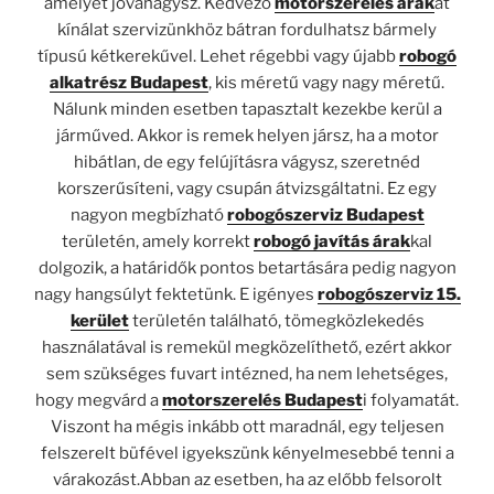
amelyet jóváhagysz. Kedvező
motorszerelés árak
at
kínálat szervizünkhöz bátran fordulhatsz bármely
típusú kétkerekűvel. Lehet régebbi vagy újabb
robogó
alkatrész Budapest
, kis méretű vagy nagy méretű.
Nálunk minden esetben tapasztalt kezekbe kerül a
járműved. Akkor is remek helyen jársz, ha a motor
hibátlan, de egy felújításra vágysz, szeretnéd
korszerűsíteni, vagy csupán átvizsgáltatni. Ez egy
nagyon megbízható
robogószerviz Budapest
területén, amely korrekt
robogó javítás árak
kal
dolgozik, a határidők pontos betartására pedig nagyon
nagy hangsúlyt fektetünk. E igényes
robogószerviz 15.
kerület
területén található, tömegközlekedés
használatával is remekül megközelíthető, ezért akkor
sem szükséges fuvart intézned, ha nem lehetséges,
hogy megvárd a
motorszerelés Budapest
i folyamatát.
Viszont ha mégis inkább ott maradnál, egy teljesen
felszerelt büfével igyekszünk kényelmesebbé tenni a
várakozást.Abban az esetben, ha az előbb felsorolt