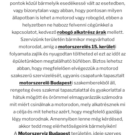
pontok közül bármelyik esedékessé vált az esetedben,
vagy bizonytalan vagy abban, hogy pontosan milyen
állapotban is lehet a motorod vagy robogód, ebben a
helyzetben ne habozz felvenni cégünkkel a
kapcsolatot, kedvező
robogó alkatrész árak
mellett.
Szervizünk területén bármikor megvárhatod
motorodat, amíg a
motorszerelés 15. kerület
i
folyamata zajlik és nyugodtan töltheted el ezt az időt az
épületünkben megtalálható büfében. Biztos lehetsz
abban, hogy megfelelően elvégezzük a motorod
szakszerű szervizelését, ugyanis csapatunk tapasztalt
motorszerelő Budapest
i szakemberekből áll,
rengeteg éves szakmai tapasztalattal és gyakorlattal a
hátuk mögött és örömmel elmagyarázzák számodra
mit miért csinálnak a motorodon, mely alkatrésznek mi
a célja és mit tehetsz azért, hogy megfelelő gazdája
légy motorodnak. Amennyiben lenne még kérdésed,
akkor tedd meg elérhetőségeink bármelyikén!
A
Motorszerviz Budapest
területén, ideje szerves