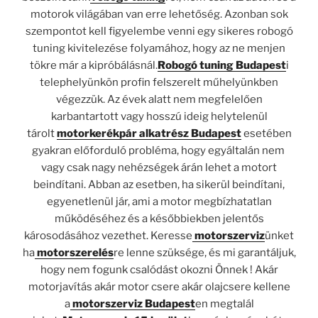
motorok világában van erre lehetőség. Azonban sok
szempontot kell figyelembe venni egy sikeres robogó
tuning kivitelezése folyamához, hogy az ne menjen
tökre már a kipróbálásnál.
Robogó tuning Budapest
i
telephelyünkön profin felszerelt műhelyünkben
végezzük. Az évek alatt nem megfelelően
karbantartott vagy hosszú ideig helytelenül
tárolt
motorkerékpár alkatrész Budapest
esetében
gyakran előforduló probléma, hogy egyáltalán nem
vagy csak nagy nehézségek árán lehet a motort
beindítani. Abban az esetben, ha sikerül beindítani,
egyenetlenül jár, ami a motor megbízhatatlan
működéséhez és a későbbiekben jelentős
károsodásához vezethet. Keresse
motorszerviz
ünket
ha
motorszerelés
re lenne szüksége, és mi garantáljuk,
hogy nem fogunk csalódást okozni Önnek ! Akár
motorjavítás akár motor csere akár olajcsere kellene
a
motorszerviz Budapest
en megtalál