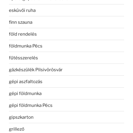
esküvői ruha
finn szauna
föld rendelés
földmunka Pécs
fűtésszerelés
gázkészülék Pilsivörösvár
gépi aszfaltozás
gépi földmunka
gépi földmunka Pécs
gipszkarton
grillező