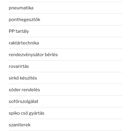
pneumatika
ponthegesztők
PP tartály
raktártechnika
rendezvénysátor bérlés
rovarirtás
sírkő készítés
sóder rendelés
sofőrszolgálat
spiko cső gyártás
szaniterek