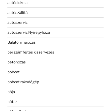
autósiskola
autószállítás
autószerviz
autószerviz Nyíregyháza
Balatoni hajózás
bérszámfejtés kiszervezés
betonozás
bobcat
bobcat rakodógép
bója
bútor