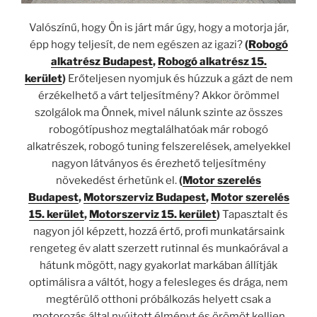
Valószínű, hogy Ön is járt már úgy, hogy a motorja jár,
épp hogy teljesít, de nem egészen az igazi?
(
Robogó
alkatrész Budapest
,
Robogó alkatrész 15.
kerület
)
Erőteljesen nyomjuk és húzzuk a gázt de nem
érzékelhető a várt teljesítmény? Akkor örömmel
szolgálok ma Önnek, mivel nálunk szinte az összes
robogótípushoz megtalálhatóak már robogó
alkatrészek, robogó tuning felszerelések, amelyekkel
nagyon látványos és érezhető teljesítmény
növekedést érhetünk el.
(
Motor szerelés
Budapest
,
Motorszerviz Budapest
,
Motor szerelés
15. kerület
,
Motorszerviz 15. kerület
)
Tapasztalt és
nagyon jól képzett, hozzá értő, profi munkatársaink
rengeteg év alatt szerzett rutinnal és munkaórával a
hátunk mögött, nagy gyakorlat markában állítják
optimálisra a váltót, hogy a felesleges és drága, nem
megtérülő otthoni próbálkozás helyett csak a
motorozás által nyújtott élményt és örömöt kelljen