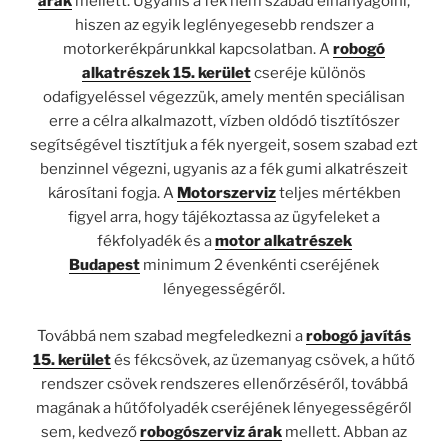
árak
mellett. Ugyanis a fék nem szabad elhanyagolni,
hiszen az egyik leglényegesebb rendszer a
motorkerékpárunkkal kapcsolatban. A
robogó
alkatrészek 15. kerület
cseréje különös
odafigyeléssel végezzük, amely mentén speciálisan
erre a célra alkalmazott, vízben oldódó tisztítószer
segítségével tisztítjuk a fék nyergeit, sosem szabad ezt
benzinnel végezni, ugyanis az a fék gumi alkatrészeit
károsítani fogja. A
Motorszerviz
teljes mértékben
figyel arra, hogy tájékoztassa az ügyfeleket a
fékfolyadék és a
motor alkatrészek
Budapest
minimum 2 évenkénti cseréjének
lényegességéről.
Továbbá nem szabad megfeledkezni a
robogó javítás
15. kerület
és fékcsövek, az üzemanyag csövek, a hűtő
rendszer csövek rendszeres ellenőrzéséről, továbbá
magának a hűtőfolyadék cseréjének lényegességéről
sem, kedvező
robogószerviz árak
mellett. Abban az