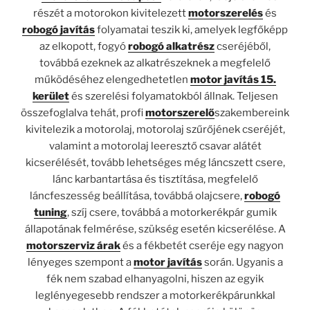
részét a motorokon kivitelezett
motorszerelés
és
robogó javítás
folyamatai teszik ki, amelyek legfőképp
az elkopott, fogyó
robogó alkatrész
cseréjéből,
továbbá ezeknek az alkatrészeknek a megfelelő
működéséhez elengedhetetlen
motor javítás 15.
kerület
és szerelési folyamatokból állnak. Teljesen
összefoglalva tehát, profi
motorszerelő
szakembereink
kivitelezik a motorolaj, motorolaj szűrőjének cseréjét,
valamint a motorolaj leeresztő csavar alátét
kicserélését, tovább lehetséges még láncszett csere,
lánc karbantartása és tisztítása, megfelelő
láncfeszesség beállítása, továbbá olajcsere,
robogó
tuning
, szíj csere, továbbá a motorkerékpár gumik
állapotának felmérése, szükség esetén kicserélése. A
motorszerviz árak
és a fékbetét cseréje egy nagyon
lényeges szempont a
motor javítás
során. Ugyanis a
fék nem szabad elhanyagolni, hiszen az egyik
leglényegesebb rendszer a motorkerékpárunkkal