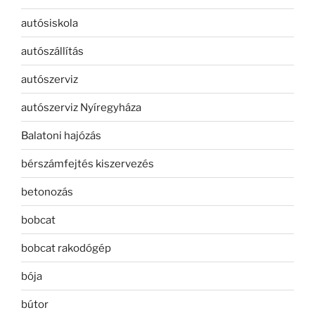
autósiskola
autószállítás
autószerviz
autószerviz Nyíregyháza
Balatoni hajózás
bérszámfejtés kiszervezés
betonozás
bobcat
bobcat rakodógép
bója
bútor