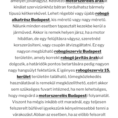
amelyet jóváhagysz. Kedvező
motorszerelés árak
at
kínálat szervizünkhöz bátran fordulhatsz bármely
típusú kétkerekűvel. Lehet régebbi vagy újabb
robogó
alkatrész Budapest
, kis méretű vagy nagy méretű.
Nálunk minden esetben tapasztalt kezekbe kerül a
járműved. Akkor is remek helyen jársz, ha a motor
hibátlan, de egy felújításra vágysz, szeretnéd
korszerűsíteni, vagy csupán átvizsgáltatni. Ez egy
nagyon megbízható
robogószerviz Budapest
területén, amely korrekt
robogó javítás árak
kal
dolgozik, a határidők pontos betartására pedig nagyon
nagy hangsúlyt fektetünk. E igényes
robogószerviz 15.
kerület
területén található, tömegközlekedés
használatával is remekül megközelíthető, ezért akkor
sem szükséges fuvart intézned, ha nem lehetséges,
hogy megvárd a
motorszerelés Budapest
i folyamatát.
Viszont ha mégis inkább ott maradnál, egy teljesen
felszerelt büfével igyekszünk kényelmesebbé tenni a
várakozást.Abban az esetben, ha az előbb felsorolt