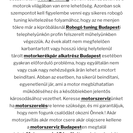
motorok világában van erre lehetőség. Azonban sok
szempontot kell figyelembe venni egy sikeres robogó
tuning kivitelezése folyamához, hogy az ne menjen
tökre már a kipróbálásnál.
Robogó tuning Budapest
i
telephelyünkön profin felszerelt műhelyünkben
végezzük. Az évek alatt nem megfelelően
karbantartott vagy hosszú ideig helytelenül
tárolt
motorkerékpár alkatrész Budapest
esetében
gyakran előforduló probléma, hogy egyáltalán nem
vagy csak nagy nehézségek árán lehet a motort
beindítani. Abban az esetben, ha sikerül beindítani,
egyenetlenül jár, ami a motor megbízhatatlan
működéséhez és a későbbiekben jelentős
károsodásához vezethet. Keresse
motorszerviz
ünket
ha
motorszerelés
re lenne szüksége, és mi garantáljuk,
hogy nem fogunk csalódást okozni Önnek ! Akár
motorjavítás akár motor csere akár olajcsere kellene
a
motorszerviz Budapest
en megtalál