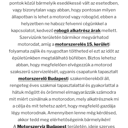
pontok közül bármelyik esedékessé vált az esetedben,
vagy bizonytalan vagy abban, hogy pontosan milyen
állapotban is lehet a motorod vagy robogód, ebben a
helyzetben ne habozz felvenni cégünkkel a
kapcsolatot, kedvező
robogó alkatrész árak
mellett.
Szervizünk területén bármikor megvárhatod
motorodat, amíg a
motorszerelés 15. kerület
i
folyamata zajlik és nyugodtan töltheted el ezt az időt az
épületünkben megtalálható büfében. Biztos lehetsz
abban, hogy megfelelően elvégezzük a motorod
szakszerű szervizelését, ugyanis csapatunk tapasztalt
motorszerelő Budapest
i szakemberekből áll,
rengeteg éves szakmai tapasztalattal és gyakorlattal a
hátuk mögött és örömmel elmagyarázzák számodra
mit miért csinálnak a motorodon, mely alkatrésznek mi
a célja és mit tehetsz azért, hogy megfelelő gazdája
légy motorodnak. Amennyiben lenne még kérdésed,
akkor tedd meg elérhetőségeink bármelyikén!
A
Motorszerviz Budapest
területén, ideje szerves