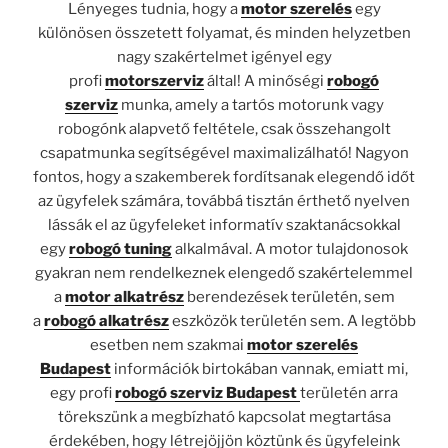
Lényeges tudnia, hogy a
motor szerelés
egy
különösen összetett folyamat, és minden helyzetben
nagy szakértelmet igényel egy
profi
motorszerviz
által! A minőségi
robogó
szerviz
munka, amely a tartós motorunk vagy
robogónk alapvető feltétele, csak összehangolt
csapatmunka segítségével maximalizálható! Nagyon
fontos, hogy a szakemberek fordítsanak elegendő időt
az ügyfelek számára, továbbá tisztán érthető nyelven
lássák el az ügyfeleket informatív szaktanácsokkal
egy
robogó tuning
alkalmával. A motor tulajdonosok
gyakran nem rendelkeznek elengedő szakértelemmel
a
motor alkatrész
berendezések területén, sem
a
robogó alkatrész
eszközök területén sem. A legtöbb
esetben nem szakmai
motor szerelés
Budapest
információk birtokában vannak, emiatt mi,
egy profi
robogó szerviz Budapest
területén arra
törekszünk a megbízható kapcsolat megtartása
érdekében, hogy létrejöjjön köztünk és ügyfeleink