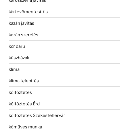
karosszéria javítás
kártevőmentesítés
kazán javítás
kazán szerelés
kcr daru
készházak
klíma
klíma telepítés
költöztetés
költöztetés Érd
költöztetés Székesfehérvár
kőműves munka