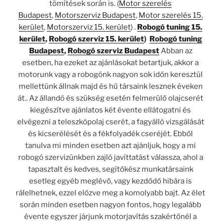
tömítések során is. (
Motor szerelés
Budapest
,
Motorszerviz Budapest
,
Motor szerelés 15.
kerület
,
Motorszerviz 15. kerület
) .
Robogó tuning 15.
kerület
,
Robogó szerviz 15. kerület
)
Robogó tuning
Budapest
,
Robogó szerviz Budapest
Abban az
esetben, ha ezeket az ajánlásokat betartjuk, akkor a
motorunk vagy a robogónk nagyon sok időn keresztül
mellettünk állnak majd és hű társaink lesznek éveken
át.. Az állandó és szükség esetén felmerülő olajcserét
kiegészítve ajánlatos két évente ellátogatni és
elvégezni a teleszkópolaj cserét, a fagyálló vizsgálását
és kicserélését és a fékfolyadék cseréjét. Ebből
tanulva mi minden esetben azt ajánljuk, hogy a mi
robogó szervizünkben zajló javíttatást válassza, ahol a
tapasztalt és kedves, segítőkész munkatársaink
esetleg egyéb meglévő, vagy kezdődő hibára is
rálelhetnek, ezzel előzve meg a komolyabb bajt. Az élet
során minden esetben nagyon fontos, hogy legalább
évente egyszer járjunk motorjavítás szakértőnél a