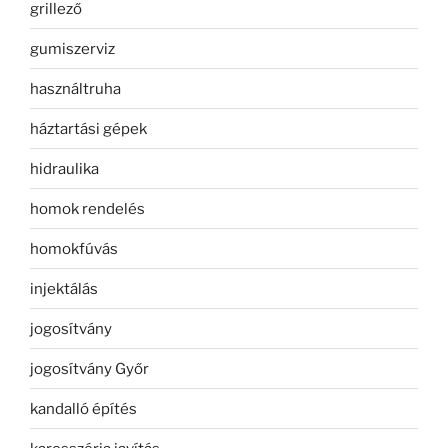
grillező
gumiszerviz
használtruha
háztartási gépek
hidraulika
homok rendelés
homokfúvás
injektálás
jogosítvány
jogosítvány Győr
kandalló építés