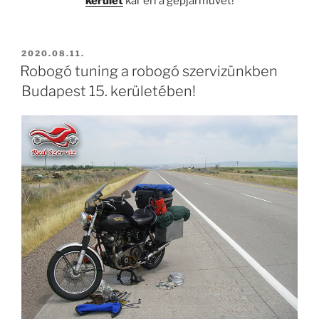
kerület
kár éri a gépjárművet!
BEKÜLDVE:
2020.08.11.
Robogó tuning a robogó szervizünkben
Budapest 15. kerületében!