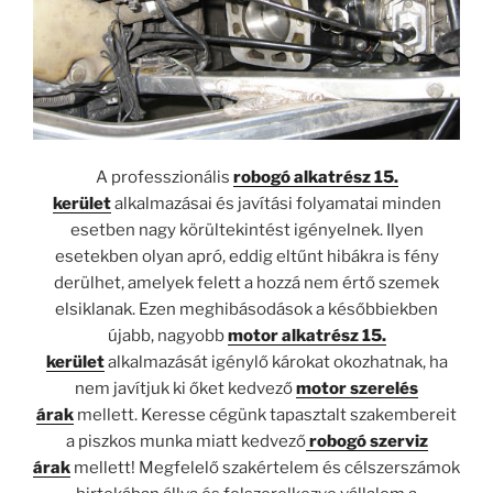
A professzionális
robogó alkatrész 15.
kerület
alkalmazásai és javítási folyamatai minden
esetben nagy körültekintést igényelnek. Ilyen
esetekben olyan apró, eddig eltűnt hibákra is fény
derülhet, amelyek felett a hozzá nem értő szemek
elsiklanak. Ezen meghibásodások a későbbiekben
újabb, nagyobb
motor alkatrész 15.
kerület
alkalmazását igénylő károkat okozhatnak, ha
nem javítjuk ki őket kedvező
motor szerelés
árak
mellett. Keresse cégünk tapasztalt szakembereit
a piszkos munka miatt kedvező
robogó szerviz
árak
mellett! Megfelelő szakértelem és célszerszámok