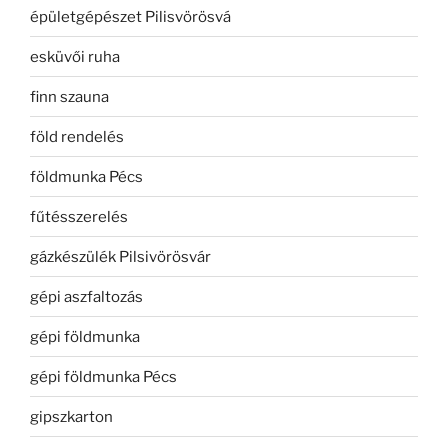
épületgépészet Pilisvörösvá
esküvői ruha
finn szauna
föld rendelés
földmunka Pécs
fűtésszerelés
gázkészülék Pilsivörösvár
gépi aszfaltozás
gépi földmunka
gépi földmunka Pécs
gipszkarton