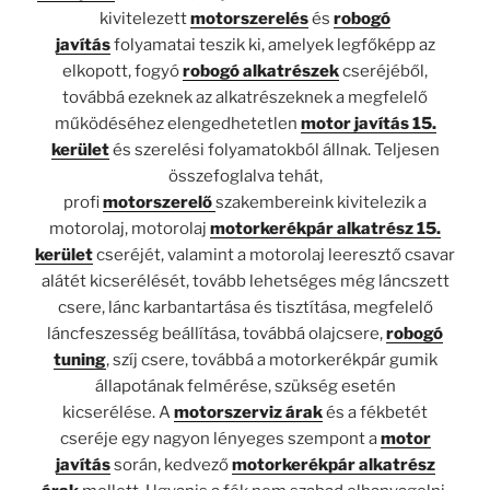
kivitelezett
motorszerelés
és
robogó
javítás
folyamatai teszik ki, amelyek legfőképp az
elkopott, fogyó
robogó alkatrészek
cseréjéből,
továbbá ezeknek az alkatrészeknek a megfelelő
működéséhez elengedhetetlen
motor javítás 15.
kerület
és szerelési folyamatokból állnak. Teljesen
összefoglalva tehát,
profi
motorszerelő
szakembereink kivitelezik a
motorolaj, motorolaj
motorkerékpár alkatrész 15.
kerület
cseréjét, valamint a motorolaj leeresztő csavar
alátét kicserélését, tovább lehetséges még láncszett
csere, lánc karbantartása és tisztítása, megfelelő
láncfeszesség beállítása, továbbá olajcsere,
robogó
tuning
, szíj csere, továbbá a motorkerékpár gumik
állapotának felmérése, szükség esetén
kicserélése. A
motorszerviz árak
és a fékbetét
cseréje egy nagyon lényeges szempont a
motor
javítás
során, kedvező
motorkerékpár alkatrész