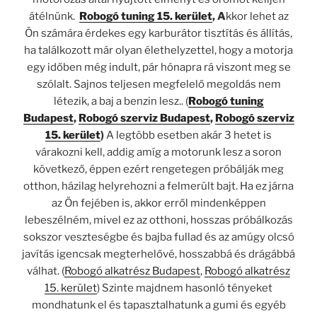
átélnünk.
Robogó tuning 15. kerület
, A
kkor lehet az
Ön számára érdekes egy karburátor tisztítás és állítás,
ha találkozott már olyan élethelyzettel, hogy a motorja
egy időben még indult, pár hónapra rá viszont meg se
szólalt. Sajnos teljesen megfelelő megoldás nem
létezik, a baj a benzin lesz.. (
Robogó tuning
Budapest
,
Robogó szerviz Budapest
,
Robogó szerviz
15. kerület
)
A legtöbb esetben akár 3 hetet is
várakozni kell, addig amíg a motorunk lesz a soron
következő, éppen ezért rengetegen próbálják meg
otthon, házilag helyrehozni a felmerült bajt. Ha ez járna
az Ön fejében is, akkor erről mindenképpen
lebeszélném, mivel ez az otthoni, hosszas próbálkozás
sokszor veszteségbe és bajba fullad és az amúgy olcsó
javítás igencsak megterhelővé, hosszabbá és drágábbá
válhat. (
Robogó alkatrész Budapest
,
Robogó alkatrész
15. kerület
) Szinte majdnem hasonló tényeket
mondhatunk el és tapasztalhatunk a gumi és egyéb