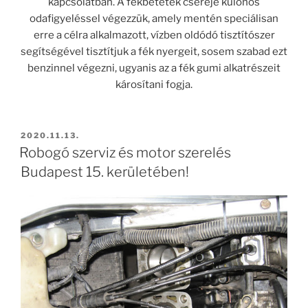
kapcsolatban. A fékbetétek cseréje különös
odafigyeléssel végezzük, amely mentén speciálisan
erre a célra alkalmazott, vízben oldódó tisztítószer
segítségével tisztítjuk a fék nyergeit, sosem szabad ezt
benzinnel végezni, ugyanis az a fék gumi alkatrészeit
károsítani fogja.
BEKÜLDVE:
2020.11.13.
Robogó szerviz és motor szerelés
Budapest 15. kerületében!