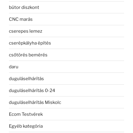
bútor diszkont
CNC marás
cserepes lemez
cserépkályha építés
csőtörés bemérés
daru
duguláselhárítás
duguláselhárítás 0-24
duguláselhárítás Miskolc
Ecom Testvérek
Egyéb kategória