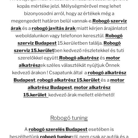
kopás mértéke jelzi. Mélységmérővel meg lehet
bizonyosodni arról, hogy az értékek még a
megengedett határon belül vannak-e.
Robogó szerviz
árak
és a
robogó javítás árak
miatt kérjen árajánlatot
weboldalunkon vagy telefonon keresztül.
Robogó
szerviz Budapest
15.kerületben találja.
Robogó
szerviz 15.kerület
ben kedvező részletekkel és tuti
szerelőkkel együtt.
Robogó alkatrész
és
motor
alkatrész
ek széles választékát nyújtjuk Önnek
kedvező árakon ! Csapatunk által a
robogó alkatrész
Budapest
,
robogó alkatrész 15.kerület
és a
motor
alkatrész Budapest
,
motor alkatrész
15.kerület
kedvező árak mellett elérhető!
Robogó tuning
A
robogó szerelés Budapest
esetében is
beszélhetünk
robogó tuning
ról, nem csak az autók és a