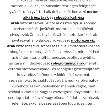
birtokában állva és felszerelkezve vállalom a
motorblokkok teljes, valamint részleges felújítását,
gyári és után gyártott alkatrészekből, kedvező
motor
alkatrész árak
és
robogó alkatrész
árak
biztosításával. Szinte az összes típusú robogó
karbantartását, javítását, motorblokk felújítását
elvégezzük Önnek, továbbá váltós motorkerékpárok
javításával is foglalkozunk kedvező
motorszerviz
árak
biztosításával. Az összes típusú motorkerékpár és
robogó elektromos javítását kivitelezzük, mint például
az indítómotor, a töltésrendszer, esetleg a gyújtás
javítása, mindez kedvező
robogó tuning árak
mellett.
Veterán motorkerékpárok és robogók egész felújítását
is kivitelezzük Önnek. A különböző szakmát,
szerszámokat és szaktudást elváró munkafolyamatok
különböző szakműhelyekben mennek végbe, mint
például a lakatolási vagy az esztergálási folyamatok. Ha
esetleg adott hiányzó vagy elhasználódott alkatrészek
jelenléte, akkor a beszerzésében tudunk segíteni.