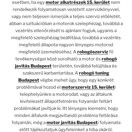
esetben, ha egy
motor alkatrészek 15. kerület
nem
rendelkezik folyamatosan vezetett szervizkönyvvel,
vagy nem teljesen ismerjük a teljes szerviz előéletét,
abban a szituációban a motorok szelephézag, továbbá a
vezérlés ellenőrzését is ajánlani fogjuk, ugyanis a
megfelelő szelephézag beállítása, továbbá a vezérlés
megfelelő állapota nagyon lényeges motorod
megfelelő üzemeléséhez. A
robogószerviz
fő
tevékenységei közé sorolható a motor és
robogó
javítás Budapest
területén, továbbá felújítása és
szakszerű karbantartása. A
robogó tuning
Budapest
végbe mehet úgy, hogy egy konkrét
problémával hozod el
motorszerviz 15. kerület
i
telephelyünkre a motorodat, vagy az általunk
kivitelezett állapotfelmérés folyamán feltárt
problémákat javítjuk ki. Itt lényeges kiemelni, hogy
minden általunk megjavítandó probléma feltárása
folyamán, még a
motor javítás Budapest
i folyamata
előtt tájékoztatjuk ügyfeleinket a hiba okáról,