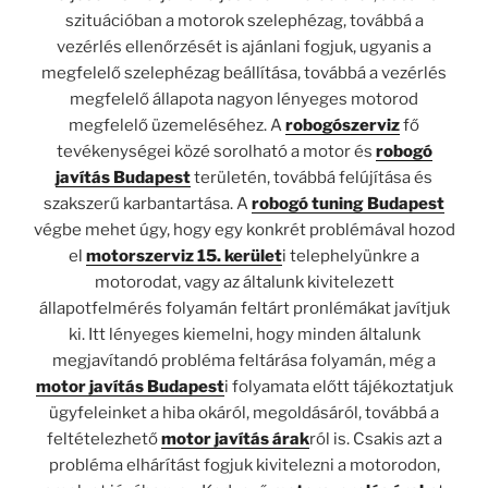
szituációban a motorok szelephézag, továbbá a
vezérlés ellenőrzését is ajánlani fogjuk, ugyanis a
megfelelő szelephézag beállítása, továbbá a vezérlés
megfelelő állapota nagyon lényeges motorod
megfelelő üzemeléséhez. A
robogószerviz
fő
tevékenységei közé sorolható a motor és
robogó
javítás Budapest
területén, továbbá felújítása és
szakszerű karbantartása. A
robogó tuning Budapest
végbe mehet úgy, hogy egy konkrét problémával hozod
el
motorszerviz 15. kerület
i telephelyünkre a
motorodat, vagy az általunk kivitelezett
állapotfelmérés folyamán feltárt pronlémákat javítjuk
ki. Itt lényeges kiemelni, hogy minden általunk
megjavítandó probléma feltárása folyamán, még a
motor javítás Budapest
i folyamata előtt tájékoztatjuk
ügyfeleinket a hiba okáról, megoldásáról, továbbá a
feltételezhető
motor javítás árak
ról is. Csakis azt a
probléma elhárítást fogjuk kivitelezni a motorodon,