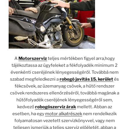
A
Motorszerviz
teljes mértékben figyel arra,hogy
tájékoztassa az ügyfeleket a fékfolyadék minimum 2
évenkénti cseréjének lényegességéről. Továbbá nem
szabad megfeledkezni a
robogó javítás 15. kerület
és
fékcsövek, az üzemanyag csövek, a hűtő rendszer
csövek rendszeres ellenőrzéséről, továbbá magának a
hűtőfolyadék cseréjének lényegességéről sem,
kedvező
robogószerviz árak
mellett. Abban az
esetben, ha egy
motor alkatrészek
nem rendelkezik
folyamatosan vezetett szervizkönyvvel, vagy nem
teljesen ismerjük a teljes szerviz előéletét, abban a