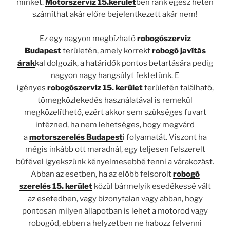
minket.
Motorszerviz 15.kerület
ben ránk egész héten
számíthat akár előre bejelentkezett akár nem!
Ez egy nagyon megbízható
robogószerviz
Budapest
területén, amely korrekt
robogó javítás
árak
kal dolgozik, a határidők pontos betartására pedig
nagyon nagy hangsúlyt fektetünk. E
igényes
robogószerviz 15. kerület
területén található,
tömegközlekedés használatával is remekül
megközelíthető, ezért akkor sem szükséges fuvart
intézned, ha nem lehetséges, hogy megvárd
a
motorszerelés Budapest
i folyamatát. Viszont ha
mégis inkább ott maradnál, egy teljesen felszerelt
büfével igyekszünk kényelmesebbé tenni a várakozást.
Abban az esetben, ha az előbb felsorolt
robogó
szerelés 15. kerület
közül bármelyik esedékessé vált
az esetedben, vagy bizonytalan vagy abban, hogy
pontosan milyen állapotban is lehet a motorod vagy
robogód, ebben a helyzetben ne habozz felvenni