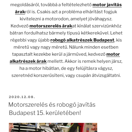
megoldásáról, továbbá a feltételezhető
motor javítás
árak
ról is. Csakis azt a probléma elhárítást fogjuk
kivitelezni a motorodon, amelyet jóváhagysz.
Kedvező
motorszerelés árak
at kínálat szervizünkhöz
bátran fordulhatsz bármely típusú kétkerekűvel. Lehet
régebbi vagy újabb
robogó alkatrészek Budapest
, kis
méretű vagy nagy méretű. Nálunk minden esetben
tapasztalt kezekbe kerül a járműved, kedvező
motor
alkatrészek árak
mellett. Akkor is remek helyen jársz,
ha a motor hibátlan, de egy felújításra vágysz,
szeretnéd korszerűsíteni, vagy csupán átvizsgáltatni.
BEKÜLDVE:
2020.12.08.
Motorszerelés és robogó javítás
Budapest 15. kerületében!