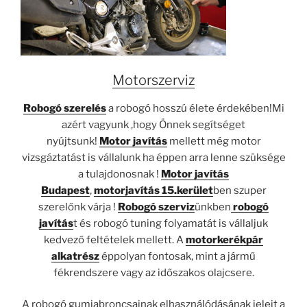
Motorszerviz
Robogó szerelés
a robogó hosszú élete érdekében!Mi
azért vagyunk ,hogy Önnek segítséget
nyújtsunk!
Motor javítás
mellett még motor
vizsgáztatást is vállalunk ha éppen arra lenne szüksége
a tulajdonosnak !
Motor javítás
Budapest
,
motorjavítás 15.kerület
ben szuper
szerelőnk várja !
Robogó szerviz
ünkben
robogó
javítás
t és robogó tuning folyamatát is vállaljuk
kedvező feltételek mellett. A
motorkerékpár
alkatrész
éppolyan fontosak, mint a jármű
fékrendszere vagy az időszakos olajcsere.
A robogó gumiabroncsainak elhasználódásának jeleit a