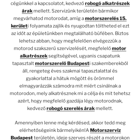
cégünkkel a kapcsolatot, kedvező
robogó alkatrészek
árak
mellett. Szervizünk területén bármikor
megvárhatod motorodat, amíg a
motorszerelés 15.
kerület
i folyamata zajlik és nyugodtan töltheted el ezt
az időt az épületünkben megtalálható büfében. Biztos
lehetsz abban, hogy megfelelően elvégezzük a
motorod szakszerű szervizelését, megfelelő
motor
alkatrészek
segítségével, ugyanis csapatunk
tapasztalt
motorszerelő Budapest
i szakemberekből
áll, rengeteg éves szakmai tapasztalattal és
gyakorlattal a hátuk mögött és örömmel
elmagyarázzák számodra mit miért csinálnak a
motorodon, mely alkatrésznek mi a célja és mit tehetsz
azért, hogy megfelelő gazdája légy motorodnak,
kedvező
robogó szerelés árak
mellett.
Amennyiben lenne még kérdésed, akkor tedd meg
elérhetőségeink bármelyikén!A
Motorszerviz
Budapest
területén, ideje szerves részét a motorokon