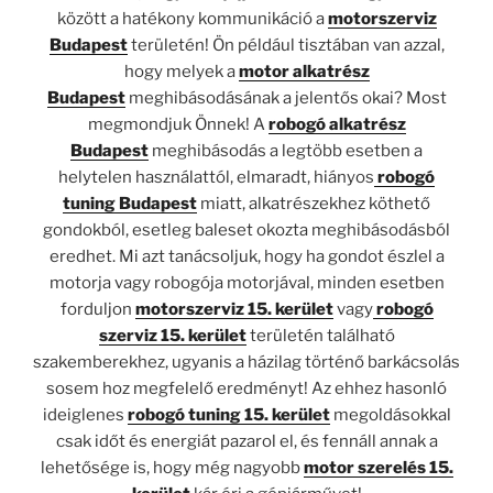
között a hatékony kommunikáció a
motorszerviz
Budapest
területén! Ön például tisztában van azzal,
hogy melyek a
motor alkatrész
Budapest
meghibásodásának a jelentős okai? Most
megmondjuk Önnek! A
robogó alkatrész
Budapest
meghibásodás a legtöbb esetben a
helytelen használattól, elmaradt, hiányos
robogó
tuning Budapest
miatt, alkatrészekhez köthető
gondokból, esetleg baleset okozta meghibásodásból
eredhet. Mi azt tanácsoljuk, hogy ha gondot észlel a
motorja vagy robogója motorjával, minden esetben
forduljon
motorszerviz 15. kerület
vagy
robogó
szerviz 15. kerület
területén található
szakemberekhez, ugyanis a házilag történő barkácsolás
sosem hoz megfelelő eredményt! Az ehhez hasonló
ideiglenes
robogó tuning 15. kerület
megoldásokkal
csak időt és energiát pazarol el, és fennáll annak a
lehetősége is, hogy még nagyobb
motor szerelés 15.