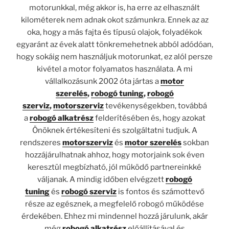
motorunkkal, még akkor is, ha erre az elhasznált
kilométerek nem adnak okot számunkra. Ennek az az
oka, hogy a más fajta és típusú olajok, folyadékok
egyaránt az évek alatt tönkremehetnek abból adódóan,
hogy sokáig nem használjuk motorunkat, ez alól persze
kivétel a motor folyamatos használata. A mi
vállalkozásunk 2002 óta jártas a
motor
szerelés
,
robogó tuning
,
robogó
szerviz
,
motorszerviz
tevékenységekben, továbbá
a
robogó alkatrész
felderítésében és, hogy azokat
Önöknek értékesíteni és szolgáltatni tudjuk. A
rendszeres
motorszerviz
és
motor szerelés
sokban
hozzájárulhatnak ahhoz, hogy motorjaink sok éven
keresztül megbízható, jól működő partnereinkké
váljanak. A mindig időben elvégzett
robogó
tuning
és
robogó szerviz
is fontos és számottevő
része az egésznek, a megfelelő robogó működése
érdekében. Ehhez mi mindennel hozzá járulunk, akár
még
robogó alkatrész
előállításával és