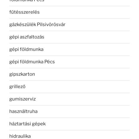
fűtésszerelés
gázkészülék Pilsivörösvár
gépi aszfaltozás
gépi földmunka
gépi földmunka Pécs
gipszkarton
grillező
gumiszerviz
használtruha
háztartási gépek
hidraulika