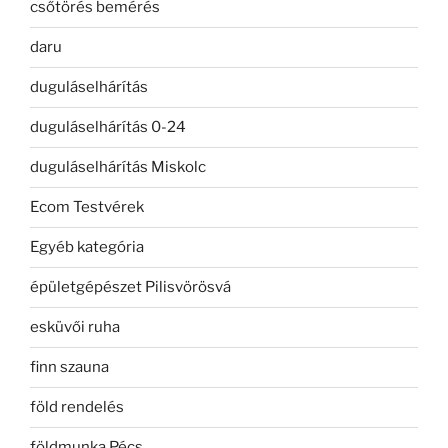
csőtörés bemérés
daru
duguláselhárítás
duguláselhárítás 0-24
duguláselhárítás Miskolc
Ecom Testvérek
Egyéb kategória
épületgépészet Pilisvörösvá
esküvői ruha
finn szauna
föld rendelés
földmunka Pécs