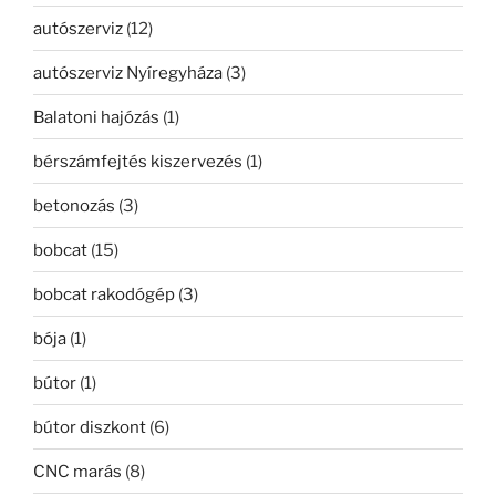
autószerviz
(12)
autószerviz Nyíregyháza
(3)
Balatoni hajózás
(1)
bérszámfejtés kiszervezés
(1)
betonozás
(3)
bobcat
(15)
bobcat rakodógép
(3)
bója
(1)
bútor
(1)
bútor diszkont
(6)
CNC marás
(8)