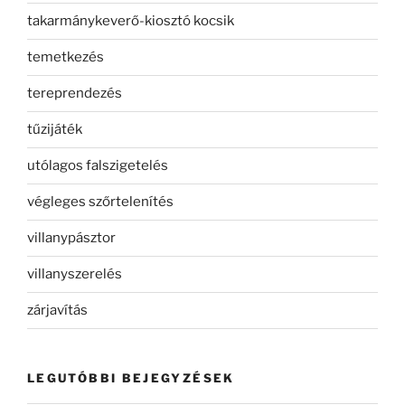
takarmánykeverő-kiosztó kocsik
temetkezés
tereprendezés
tűzijáték
utólagos falszigetelés
végleges szőrtelenítés
villanypásztor
villanyszerelés
zárjavítás
LEGUTÓBBI BEJEGYZÉSEK