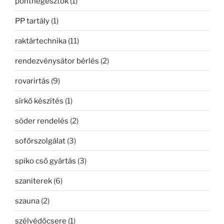
ponthegesztők
(1)
PP tartály
(1)
raktártechnika
(11)
rendezvénysátor bérlés
(2)
rovarirtás
(9)
sírkő készítés
(1)
sóder rendelés
(2)
sofőrszolgálat
(3)
spiko cső gyártás
(3)
szaniterek
(6)
szauna
(2)
szélvédőcsere
(1)