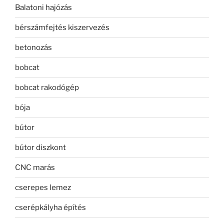
Balatoni hajózás
bérszámfejtés kiszervezés
betonozás
bobcat
bobcat rakodógép
bója
bútor
bútor diszkont
CNC marás
cserepes lemez
cserépkályha építés