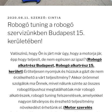
BEKÜLDVE:
2020.08.11.
SZERZŐ:
CINTIA
Robogó tuning a robogó
szervizünkben Budapest 15.
kerületében!
Valószínű, hogy Ön is járt már úgy, hogy a motorja jár,
épp hogy teljesít, de nem egészen az igazi?
(
Robogó
alkatrész Budapest
,
Robogó alkatrész 15.
kerület
)
Erőteljesen nyomjuk és húzzuk a gázt de nem
érzékelhető a várt teljesítmény? Akkor örömmel
szolgálok ma Önnek, mivel nálunk szinte az összes
robogótípushoz megtalálhatóak már robogó
alkatrészek, robogó tuning felszerelések, amelyekkel
nagyon látványos és érezhető teljesítmény
növekedést érhetünk el.
(
Motor szerelés