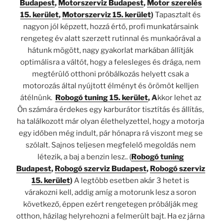
Budapest
,
Motorszerviz Budapest
,
Motor szerelés
15. kerület
,
Motorszerviz 15. kerület
)
Tapasztalt és
nagyon jól képzett, hozzá értő, profi munkatársaink
rengeteg év alatt szerzett rutinnal és munkaórával a
hátunk mögött, nagy gyakorlat markában állítják
optimálisra a váltót, hogy a felesleges és drága, nem
megtérülő otthoni próbálkozás helyett csak a
motorozás által nyújtott élményt és örömöt kelljen
átélnünk.
Robogó tuning 15. kerület
, A
kkor lehet az
Ön számára érdekes egy karburátor tisztítás és állítás,
ha találkozott már olyan élethelyzettel, hogy a motorja
egy időben még indult, pár hónapra rá viszont meg se
szólalt. Sajnos teljesen megfelelő megoldás nem
létezik, a baj a benzin lesz.. (
Robogó tuning
Budapest
,
Robogó szerviz Budapest
,
Robogó szerviz
15. kerület
)
A legtöbb esetben akár 3 hetet is
várakozni kell, addig amíg a motorunk lesz a soron
következő, éppen ezért rengetegen próbálják meg
otthon, házilag helyrehozni a felmerült bajt. Ha ez járna