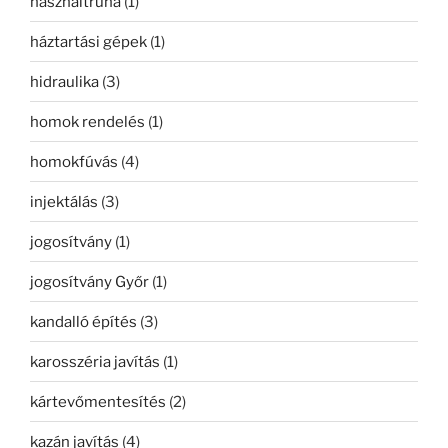
használtruha
(1)
háztartási gépek
(1)
hidraulika
(3)
homok rendelés
(1)
homokfúvás
(4)
injektálás
(3)
jogosítvány
(1)
jogosítvány Győr
(1)
kandalló építés
(3)
karosszéria javítás
(1)
kártevőmentesítés
(2)
kazán javítás
(4)