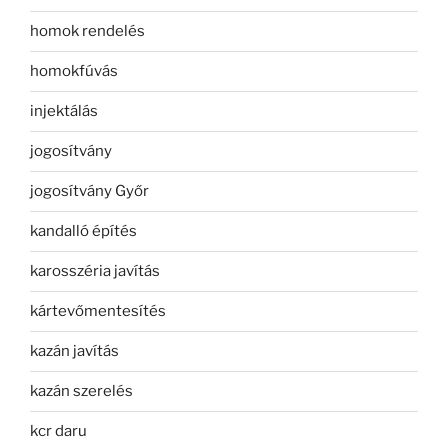
homok rendelés
homokfúvás
injektálás
jogosítvány
jogosítvány Győr
kandalló építés
karosszéria javítás
kártevőmentesítés
kazán javítás
kazán szerelés
kcr daru