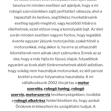
tanulva mi minden esetben azt ajánljuk, hogy a mi
robogó szervizünkben zajló javíttatást válassza, ahol a
tapasztalt és kedves, segítőkész munkatársaink
esetleg egyéb meglévő, vagy kezdődő hibára is
rálelhetnek, ezzel előzve meg a komolyabb bajt. Az élet
során minden esetben nagyon fontos, hogy legalább
évente egyszer járjunk motorjavítás szakértőnél a
motorunkkal, még akkor is, ha erre az elhasznált
kilométerek nem adnak okot számunkra. Ennek az az
oka, hogy a más fajta és típusú olajok, folyadékok
egyaránt az évek alatt tönkremehetnek abból adódóan,
hogy sokáig nem használjuk motorunkat, ez alól persze
kivétel a motor folyamatos használata. A mi
vállalkozásunk 2002 óta jártas a
motor
szerelés
,
robogó tuning
,
robogó
szerviz
,
motorszerviz
tevékenységekben, továbbá
a
robogó alkatrész
felderítésében és, hogy azokat
Önöknek értékesíteni és szolgáltatni tudjuk. A