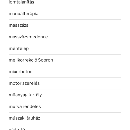
lomtalanítás
manuálterápia
masszázs
masszázsmedence
méhtelep
mellkorrekció Sopron
mixerbeton
motor szerelés
műanyag tartály
murva rendelés
műszaki áruház
nádtető