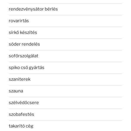
rendezvénysátor bérlés
rovarirtás
sírkő készítés
sóder rendelés
sofőrszolgálat
spiko cső gyártás
szaniterek
szauna
szélvédőcsere
szobafestés
takarító cég