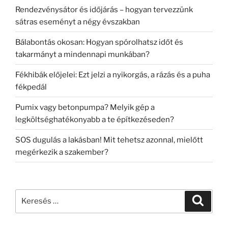
Rendezvénysátor és időjárás – hogyan tervezzünk
sátras eseményt a négy évszakban
Bálabontás okosan: Hogyan spórolhatsz időt és
takarmányt a mindennapi munkában?
Fékhibák előjelei: Ezt jelzi a nyikorgás, a rázás és a puha
fékpedál
Pumix vagy betonpumpa? Melyik gép a
legköltséghatékonyabb a te építkezéseden?
SOS dugulás a lakásban! Mit tehetsz azonnal, mielőtt
megérkezik a szakember?
Keresés
Keresé
a
következő