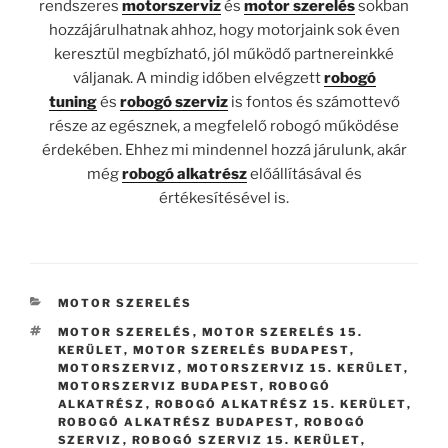
rendszeres
motorszerviz
és
motor szerelés
sokban
hozzájárulhatnak ahhoz, hogy motorjaink sok éven
keresztül megbízható, jól működő partnereinkké
váljanak. A mindig időben elvégzett
robogó
tuning
és
robogó szerviz
is fontos és számottevő
része az egésznek, a megfelelő robogó működése
érdekében. Ehhez mi mindennel hozzá járulunk, akár
még
robogó alkatrész
előállításával és
értékesítésével is.
KATEGÓRIÁK
MOTOR SZERELÉS
CÍMKÉK
MOTOR SZERELÉS
,
MOTOR SZERELÉS 15.
KERÜLET
,
MOTOR SZERELÉS BUDAPEST
,
MOTORSZERVIZ
,
MOTORSZERVIZ 15. KERÜLET
,
MOTORSZERVIZ BUDAPEST
,
ROBOGÓ
ALKATRÉSZ
,
ROBOGÓ ALKATRÉSZ 15. KERÜLET
,
ROBOGÓ ALKATRÉSZ BUDAPEST
,
ROBOGÓ
SZERVIZ
,
ROBOGÓ SZERVIZ 15. KERÜLET
,