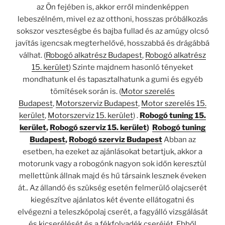
az Ön fejében is, akkor erről mindenképpen
lebeszélném, mivel ez az otthoni, hosszas próbálkozás
sokszor veszteségbe és bajba fullad és az amúgy olcsó
javítás igencsak megterhelővé, hosszabbá és drágábbá
válhat. (
Robogó alkatrész Budapest
,
Robogó alkatrész
15. kerület
) Szinte majdnem hasonló tényeket
mondhatunk el és tapasztalhatunk a gumi és egyéb
tömítések során is. (
Motor szerelés
Budapest
,
Motorszerviz Budapest
,
Motor szerelés 15.
kerület
,
Motorszerviz 15. kerület
) .
Robogó tuning 15.
kerület
,
Robogó szerviz 15. kerület
)
Robogó tuning
Budapest
,
Robogó szerviz Budapest
Abban az
esetben, ha ezeket az ajánlásokat betartjuk, akkor a
motorunk vagy a robogónk nagyon sok időn keresztül
mellettünk állnak majd és hű társaink lesznek éveken
át.. Az állandó és szükség esetén felmerülő olajcserét
kiegészítve ajánlatos két évente ellátogatni és
elvégezni a teleszkópolaj cserét, a fagyálló vizsgálását
és kicserélését és a fékfolyadék cseréjét. Ebből