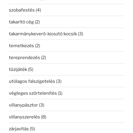
szobafestés
(4)
takarító cég
(2)
takarmánykeverő-kiosztó kocsik
(3)
temetkezés
(2)
tereprendezés
(2)
tűzijáték
(5)
utólagos falszigetelés
(3)
végleges szőrtelenítés
(1)
villanypásztor
(3)
villanyszerelés
(8)
zárjavítás
(5)