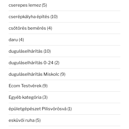
cserepes lemez
(5)
cserépkályha építés
(10)
csőtörés bemérés
(4)
daru
(4)
duguláselhárítás
(10)
duguláselhárítás 0-24
(2)
duguláselhárítás Miskolc
(9)
Ecom Testvérek
(9)
Egyéb kategória
(3)
épületgépészet Pilisvörösvá
(1)
esküvői ruha
(5)