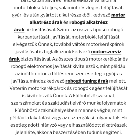
birtokában állva és felszerelkezve vállalom a
motorblokkok teljes, valamint részleges felújítását,
gyári és után gyártott alkatrészekből, kedvező
motor
alkatrész árak
és
robogó alkatrész
árak
biztosításával. Szinte az összes típusú robogó
karbantartását, javítását, motorblokk felújítását
elvégezzük Önnek, továbbá váltós motorkerékpárok
javításával is foglalkozunk kedvező
motorszerviz
árak
biztosításával. Az összes típusú motorkerékpár és
robogó elektromos javítását kivitelezzük, mint például
az indítómotor, a töltésrendszer, esetleg a gyújtás
javítása, mindez kedvező
robogó tuning árak
mellett.
Veterán motorkerékpárok és robogók egész felújítását
is kivitelezzük Önnek. A különböző szakmát,
szerszámokat és szaktudást elváró munkafolyamatok
különböző szakműhelyekben mennek végbe, mint
például a lakatolási vagy az esztergálási folyamatok. Ha
esetleg adott hiányzó vagy elhasználódott alkatrészek
jelenléte, akkor a beszerzésében tudunk segíteni.