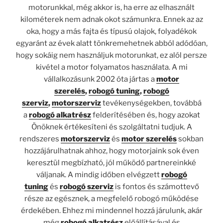
motorunkkal, még akkor is, ha erre az elhasznált
kilométerek nem adnak okot számunkra. Ennek az az
oka, hogy a más fajta és típusú olajok, folyadékok
egyaránt az évek alatt tönkremehetnek abból adódóan,
hogy sokáig nem használjuk motorunkat, ez alól persze
kivétel a motor folyamatos használata. A mi
vállalkozásunk 2002 óta jártas a
motor
szerelés
,
robogó tuning
,
robogó
szerviz
,
motorszerviz
tevékenységekben, továbbá
a
robogó alkatrész
felderítésében és, hogy azokat
Önöknek értékesíteni és szolgáltatni tudjuk. A
rendszeres
motorszerviz
és
motor szerelés
sokban
hozzájárulhatnak ahhoz, hogy motorjaink sok éven
keresztül megbízható, jól működő partnereinkké
váljanak. A mindig időben elvégzett
robogó
tuning
és
robogó szerviz
is fontos és számottevő
része az egésznek, a megfelelő robogó működése
érdekében. Ehhez mi mindennel hozzá járulunk, akár
még
robogó alkatrész
előállításával és