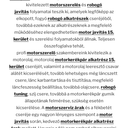
kivitelezett
motorszerelés
és
robogó
javítás
folyamatai teszik ki, amelyek legfőképp az
elkopott, fogyó
robogó alkatrészek
cseréjéből,
továbbá ezeknek az alkatrészeknek a megfelelő
működéséhez elengedhetetlen
motor javítás 15.
kerület
és szerelési folyamatokból állnak. Teljesen
összefoglalva tehát,
profi
motorszerelő
szakembereink kivitelezik a
motorolaj, motorolaj
motorkerékpár alkatrész 15.
kerület
cseréjét, valamint a motorolaj leeresztő csavar
alátét kicserélését, tovább lehetséges még láncszett
csere, lánc karbantartása és tisztítása, megfelelő
láncfeszesség beállítása, továbbá olajcsere,
robogó
tuning
, szíj csere, továbbá a motorkerékpár gumik
állapotának felmérése, szükség esetén
kicserélése. A
motorszerviz árak
és a fékbetét
cseréje egy nagyon lényeges szempont a
motor
javítás
során, kedvező
motorkerékpár alkatrész