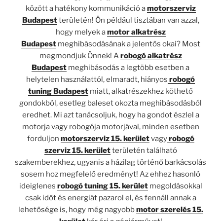
között a hatékony kommunikáció a
motorszerviz
Budapest
területén! Ön például tisztában van azzal,
hogy melyek a
motor alkatrész
Budapest
meghibásodásának a jelentős okai? Most
megmondjuk Önnek! A
robogó alkatrész
Budapest
meghibásodás a legtöbb esetben a
helytelen használattól, elmaradt, hiányos
robogó
tuning Budapest
miatt, alkatrészekhez köthető
gondokból, esetleg baleset okozta meghibásodásból
eredhet. Mi azt tanácsoljuk, hogy ha gondot észlel a
motorja vagy robogója motorjával, minden esetben
forduljon
motorszerviz 15. kerület
vagy
robogó
szerviz 15. kerület
területén található
szakemberekhez, ugyanis a házilag történő barkácsolás
sosem hoz megfelelő eredményt! Az ehhez hasonló
ideiglenes
robogó tuning 15. kerület
megoldásokkal
csak időt és energiát pazarol el, és fennáll annak a
lehetősége is, hogy még nagyobb
motor szerelés 15.