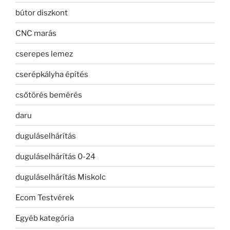
bútor diszkont
CNC marás
cserepes lemez
cserépkályha építés
csőtörés bemérés
daru
duguláselhárítás
duguláselhárítás 0-24
duguláselhárítás Miskolc
Ecom Testvérek
Egyéb kategória