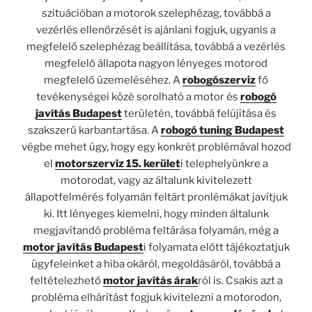
szituációban a motorok szelephézag, továbbá a
vezérlés ellenőrzését is ajánlani fogjuk, ugyanis a
megfelelő szelephézag beállítása, továbbá a vezérlés
megfelelő állapota nagyon lényeges motorod
megfelelő üzemeléséhez. A
robogószerviz
fő
tevékenységei közé sorolható a motor és
robogó
javítás Budapest
területén, továbbá felújítása és
szakszerű karbantartása. A
robogó tuning Budapest
végbe mehet úgy, hogy egy konkrét problémával hozod
el
motorszerviz 15. kerület
i telephelyünkre a
motorodat, vagy az általunk kivitelezett
állapotfelmérés folyamán feltárt pronlémákat javítjuk
ki. Itt lényeges kiemelni, hogy minden általunk
megjavítandó probléma feltárása folyamán, még a
motor javítás Budapest
i folyamata előtt tájékoztatjuk
ügyfeleinket a hiba okáról, megoldásáról, továbbá a
feltételezhető
motor javítás árak
ról is. Csakis azt a
probléma elhárítást fogjuk kivitelezni a motorodon,