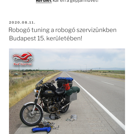
kerület
kár éri a gépjárművet!
BEKÜLDVE:
2020.08.11.
Robogó tuning a robogó szervizünkben
Budapest 15. kerületében!