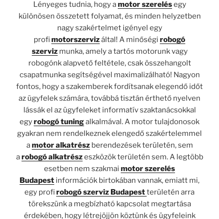
Lényeges tudnia, hogy a
motor szerelés
egy
különösen összetett folyamat, és minden helyzetben
nagy szakértelmet igényel egy
profi
motorszerviz
által! A minőségi
robogó
szerviz
munka, amely a tartós motorunk vagy
robogónk alapvető feltétele, csak összehangolt
csapatmunka segítségével maximalizálható! Nagyon
fontos, hogy a szakemberek fordítsanak elegendő időt
az ügyfelek számára, továbbá tisztán érthető nyelven
lássák el az ügyfeleket informatív szaktanácsokkal
egy
robogó tuning
alkalmával. A motor tulajdonosok
gyakran nem rendelkeznek elengedő szakértelemmel
a
motor alkatrész
berendezések területén, sem
a
robogó alkatrész
eszközök területén sem. A legtöbb
esetben nem szakmai
motor szerelés
Budapest
információk birtokában vannak, emiatt mi,
egy profi
robogó szerviz Budapest
területén arra
törekszünk a megbízható kapcsolat megtartása
érdekében, hogy létrejöjjön köztünk és ügyfeleink