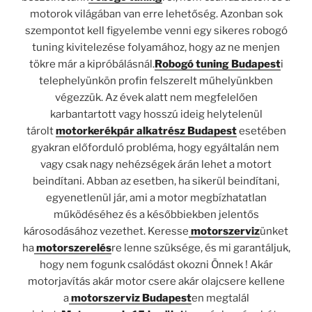
motorok világában van erre lehetőség. Azonban sok
szempontot kell figyelembe venni egy sikeres robogó
tuning kivitelezése folyamához, hogy az ne menjen
tökre már a kipróbálásnál.
Robogó tuning Budapest
i
telephelyünkön profin felszerelt műhelyünkben
végezzük. Az évek alatt nem megfelelően
karbantartott vagy hosszú ideig helytelenül
tárolt
motorkerékpár alkatrész Budapest
esetében
gyakran előforduló probléma, hogy egyáltalán nem
vagy csak nagy nehézségek árán lehet a motort
beindítani. Abban az esetben, ha sikerül beindítani,
egyenetlenül jár, ami a motor megbízhatatlan
működéséhez és a későbbiekben jelentős
károsodásához vezethet. Keresse
motorszerviz
ünket
ha
motorszerelés
re lenne szüksége, és mi garantáljuk,
hogy nem fogunk csalódást okozni Önnek ! Akár
motorjavítás akár motor csere akár olajcsere kellene
a
motorszerviz Budapest
en megtalál