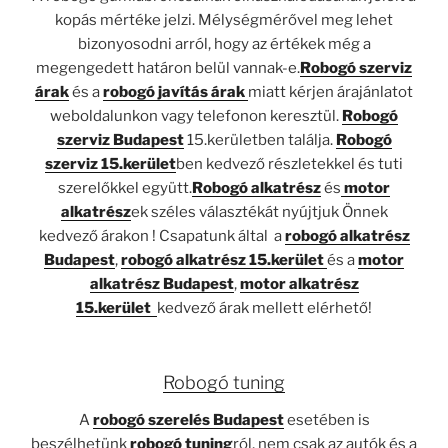
kopás mértéke jelzi. Mélységmérővel meg lehet
bizonyosodni arról, hogy az értékek még a
megengedett határon belül vannak-e.
Robogó szerviz
árak
és a
robogó javítás árak
miatt kérjen árajánlatot
weboldalunkon vagy telefonon keresztül.
Robogó
szerviz Budapest
15.kerületben találja.
Robogó
szerviz 15.kerület
ben kedvező részletekkel és tuti
szerelőkkel együtt.
Robogó alkatrész
és
motor
alkatrész
ek széles választékát nyújtjuk Önnek
kedvező árakon ! Csapatunk által a
robogó alkatrész
Budapest
,
robogó alkatrész 15.kerület
és a
motor
alkatrész Budapest
,
motor alkatrész
15.kerület
kedvező árak mellett elérhető!
Robogó tuning
A
robogó szerelés Budapest
esetében is
beszélhetünk
robogó tuning
ról, nem csak az autók és a