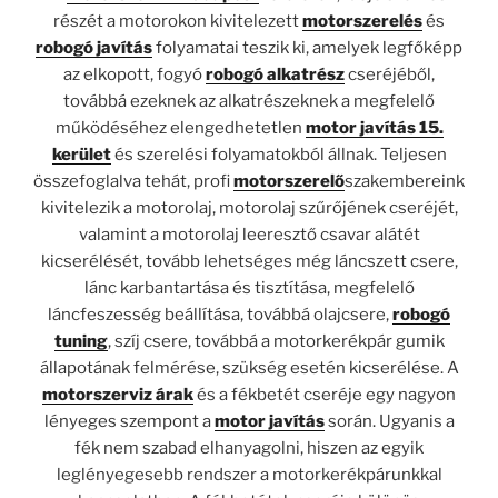
részét a motorokon kivitelezett
motorszerelés
és
robogó javítás
folyamatai teszik ki, amelyek legfőképp
az elkopott, fogyó
robogó alkatrész
cseréjéből,
továbbá ezeknek az alkatrészeknek a megfelelő
működéséhez elengedhetetlen
motor javítás 15.
kerület
és szerelési folyamatokból állnak. Teljesen
összefoglalva tehát, profi
motorszerelő
szakembereink
kivitelezik a motorolaj, motorolaj szűrőjének cseréjét,
valamint a motorolaj leeresztő csavar alátét
kicserélését, tovább lehetséges még láncszett csere,
lánc karbantartása és tisztítása, megfelelő
láncfeszesség beállítása, továbbá olajcsere,
robogó
tuning
, szíj csere, továbbá a motorkerékpár gumik
állapotának felmérése, szükség esetén kicserélése. A
motorszerviz árak
és a fékbetét cseréje egy nagyon
lényeges szempont a
motor javítás
során. Ugyanis a
fék nem szabad elhanyagolni, hiszen az egyik
leglényegesebb rendszer a motorkerékpárunkkal