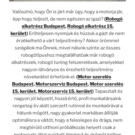
Valószínű, hogy Ön is járt már úgy, hogy a motorja jár,
épp hogy teljesít, de nem egészen az igazi?
(
Robogó
alkatrész Budapest
,
Robogó alkatrész 15.
kerület
)
Erőteljesen nyomjuk és húzzuk a gázt de nem
érzékelhető a várt teljesítmény? Akkor örömmel
szolgálok ma Önnek, mivel nálunk szinte az összes
robogótípushoz megtalálhatóak már robogó
alkatrészek, robogó tuning felszerelések, amelyekkel
nagyon látványos és érezhető teljesítmény
növekedést érhetünk el.
(
Motor szerelés
Budapest
,
Motorszerviz Budapest
,
Motor szerelés
15. kerület
,
Motorszerviz 15. kerület
)
Tapasztalt és
nagyon jól képzett, hozzá értő, profi munkatársaink
rengeteg év alatt szerzett rutinnal és munkaórával a
hátunk mögött, nagy gyakorlat markában állítják
optimálisra a váltót, hogy a felesleges és drága, nem
megtérülő otthoni próbálkozás helyett csak a
motorozás által nyújtott élményt és örömöt kelljen