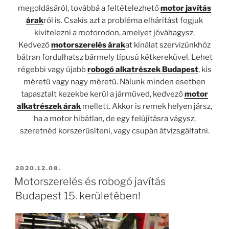
megoldásáról, továbbá a feltételezhető
motor javítás
árak
ról is. Csakis azt a probléma elhárítást fogjuk
kivitelezni a motorodon, amelyet jóváhagysz.
Kedvező
motorszerelés árak
at kínálat szervizünkhöz
bátran fordulhatsz bármely típusú kétkerekűvel. Lehet
régebbi vagy újabb
robogó alkatrészek Budapest
, kis
méretű vagy nagy méretű. Nálunk minden esetben
tapasztalt kezekbe kerül a járműved, kedvező
motor
alkatrészek árak
mellett. Akkor is remek helyen jársz,
ha a motor hibátlan, de egy felújításra vágysz,
szeretnéd korszerűsíteni, vagy csupán átvizsgáltatni.
BEKÜLDVE:
2020.12.08.
Motorszerelés és robogó javítás
Budapest 15. kerületében!