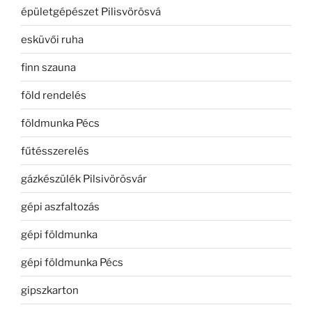
épületgépészet Pilisvörösvá
esküvői ruha
finn szauna
föld rendelés
földmunka Pécs
fűtésszerelés
gázkészülék Pilsivörösvár
gépi aszfaltozás
gépi földmunka
gépi földmunka Pécs
gipszkarton