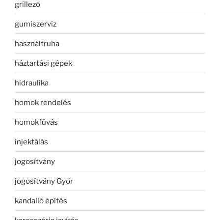
grillező
gumiszerviz
használtruha
háztartási gépek
hidraulika
homok rendelés
homokfúvás
injektálás
jogosítvány
jogosítvány Győr
kandalló építés