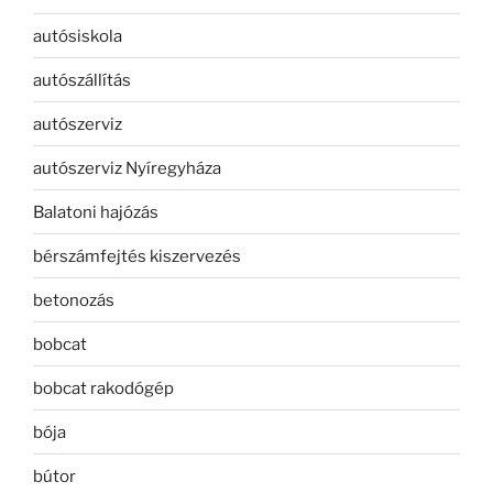
autósiskola
autószállítás
autószerviz
autószerviz Nyíregyháza
Balatoni hajózás
bérszámfejtés kiszervezés
betonozás
bobcat
bobcat rakodógép
bója
bútor