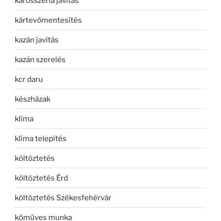
karosszéria javítás
kártevőmentesítés
kazán javítás
kazán szerelés
kcr daru
készházak
klíma
klíma telepítés
költöztetés
költöztetés Érd
költöztetés Székesfehérvár
kőműves munka