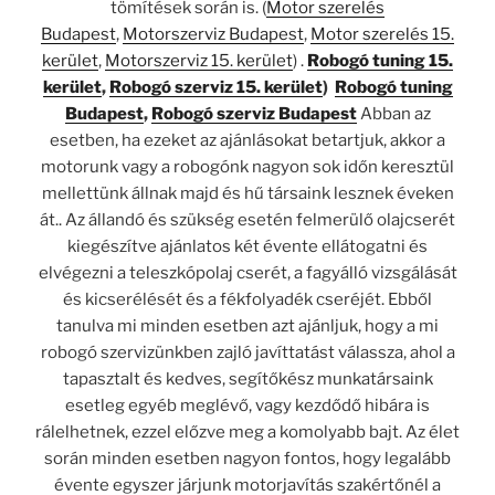
tömítések során is. (
Motor szerelés
Budapest
,
Motorszerviz Budapest
,
Motor szerelés 15.
kerület
,
Motorszerviz 15. kerület
) .
Robogó tuning 15.
kerület
,
Robogó szerviz 15. kerület
)
Robogó tuning
Budapest
,
Robogó szerviz Budapest
Abban az
esetben, ha ezeket az ajánlásokat betartjuk, akkor a
motorunk vagy a robogónk nagyon sok időn keresztül
mellettünk állnak majd és hű társaink lesznek éveken
át.. Az állandó és szükség esetén felmerülő olajcserét
kiegészítve ajánlatos két évente ellátogatni és
elvégezni a teleszkópolaj cserét, a fagyálló vizsgálását
és kicserélését és a fékfolyadék cseréjét. Ebből
tanulva mi minden esetben azt ajánljuk, hogy a mi
robogó szervizünkben zajló javíttatást válassza, ahol a
tapasztalt és kedves, segítőkész munkatársaink
esetleg egyéb meglévő, vagy kezdődő hibára is
rálelhetnek, ezzel előzve meg a komolyabb bajt. Az élet
során minden esetben nagyon fontos, hogy legalább
évente egyszer járjunk motorjavítás szakértőnél a