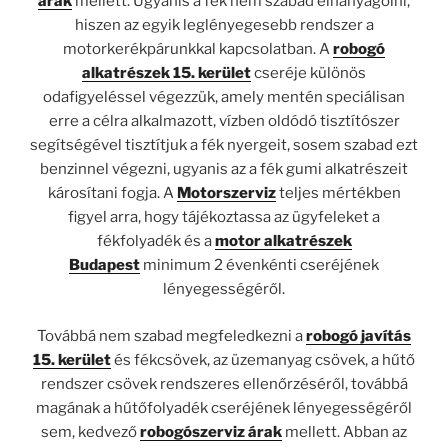
árak
mellett. Ugyanis a fék nem szabad elhanyagolni,
hiszen az egyik leglényegesebb rendszer a
motorkerékpárunkkal kapcsolatban. A
robogó
alkatrészek 15. kerület
cseréje különös
odafigyeléssel végezzük, amely mentén speciálisan
erre a célra alkalmazott, vízben oldódó tisztítószer
segítségével tisztítjuk a fék nyergeit, sosem szabad ezt
benzinnel végezni, ugyanis az a fék gumi alkatrészeit
károsítani fogja. A
Motorszerviz
teljes mértékben
figyel arra, hogy tájékoztassa az ügyfeleket a
fékfolyadék és a
motor alkatrészek
Budapest
minimum 2 évenkénti cseréjének
lényegességéről.
Továbbá nem szabad megfeledkezni a
robogó javítás
15. kerület
és fékcsövek, az üzemanyag csövek, a hűtő
rendszer csövek rendszeres ellenőrzéséről, továbbá
magának a hűtőfolyadék cseréjének lényegességéről
sem, kedvező
robogószerviz árak
mellett. Abban az