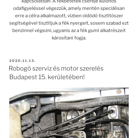
kapcsolatban. A fékbetétek cseréje különös
odafigyeléssel végezzük, amely mentén speciálisan
erre a célra alkalmazott, vízben oldódó tisztítószer
segítségével tisztítjuk a fék nyergeit, sosem szabad ezt
benzinnel végezni, ugyanis az a fék gumi alkatrészeit
károsítani fogja.
BEKÜLDVE:
2020.11.13.
Robogó szerviz és motor szerelés
Budapest 15. kerületében!