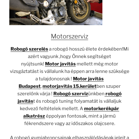
Motorszerviz
Robogó szerelés
a robogó hosszú élete érdekében!Mi
azért vagyunk ,hogy Önnek segítséget
nyújtsunk!
Motor javítás
mellett még motor
vizsgáztatást is vállalunk ha éppen arra lenne szüksége
a tulajdonosnak !
Motor javítás
Budapest
,
motorjavítás 15.kerület
ben szuper
szerelőnk várja !
Robogó szerviz
ünkben
robogó
javítás
t és robogó tuning folyamatát is vállaljuk
kedvező feltételek mellett. A
motorkerékpár
alkatrész
éppolyan fontosak, mint a jármű
fékrendszere vagy az időszakos olajcsere.
A robogó gumiabroncsainak elhasználódásának jeleit a