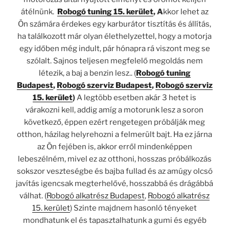
átélnünk.
Robogó tuning 15. kerület
, A
kkor lehet az
Ön számára érdekes egy karburátor tisztítás és állítás,
ha találkozott már olyan élethelyzettel, hogy a motorja
egy időben még indult, pár hónapra rá viszont meg se
szólalt. Sajnos teljesen megfelelő megoldás nem
létezik, a baj a benzin lesz.. (
Robogó tuning
Budapest
,
Robogó szerviz Budapest
,
Robogó szerviz
15. kerület
)
A legtöbb esetben akár 3 hetet is
várakozni kell, addig amíg a motorunk lesz a soron
következő, éppen ezért rengetegen próbálják meg
otthon, házilag helyrehozni a felmerült bajt. Ha ez járna
az Ön fejében is, akkor erről mindenképpen
lebeszélném, mivel ez az otthoni, hosszas próbálkozás
sokszor veszteségbe és bajba fullad és az amúgy olcsó
javítás igencsak megterhelővé, hosszabbá és drágábbá
válhat. (
Robogó alkatrész Budapest
,
Robogó alkatrész
15. kerület
) Szinte majdnem hasonló tényeket
mondhatunk el és tapasztalhatunk a gumi és egyéb