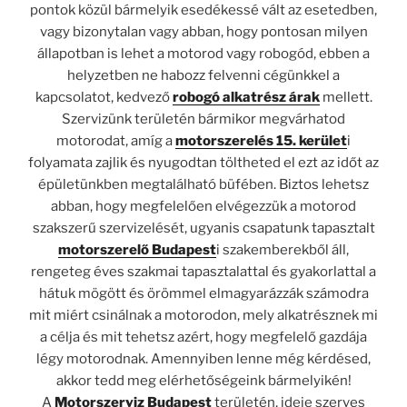
pontok közül bármelyik esedékessé vált az esetedben,
vagy bizonytalan vagy abban, hogy pontosan milyen
állapotban is lehet a motorod vagy robogód, ebben a
helyzetben ne habozz felvenni cégünkkel a
kapcsolatot, kedvező
robogó alkatrész árak
mellett.
Szervizünk területén bármikor megvárhatod
motorodat, amíg a
motorszerelés 15. kerület
i
folyamata zajlik és nyugodtan töltheted el ezt az időt az
épületünkben megtalálható büfében. Biztos lehetsz
abban, hogy megfelelően elvégezzük a motorod
szakszerű szervizelését, ugyanis csapatunk tapasztalt
motorszerelő Budapest
i szakemberekből áll,
rengeteg éves szakmai tapasztalattal és gyakorlattal a
hátuk mögött és örömmel elmagyarázzák számodra
mit miért csinálnak a motorodon, mely alkatrésznek mi
a célja és mit tehetsz azért, hogy megfelelő gazdája
légy motorodnak. Amennyiben lenne még kérdésed,
akkor tedd meg elérhetőségeink bármelyikén!
A
Motorszerviz Budapest
területén, ideje szerves