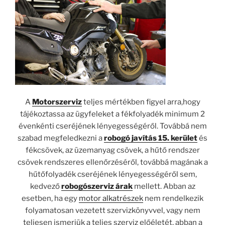
A
Motorszerviz
teljes mértékben figyel arra,hogy
tájékoztassa az ügyfeleket a fékfolyadék minimum 2
évenkénti cseréjének lényegességéről. Továbbá nem
szabad megfeledkezni a
robogó javítás 15. kerület
és
fékcsövek, az üzemanyag csövek, a hűtő rendszer
csövek rendszeres ellenőrzéséről, továbbá magának a
hűtőfolyadék cseréjének lényegességéről sem,
kedvező
robogószerviz árak
mellett. Abban az
esetben, ha egy
motor alkatrészek
nem rendelkezik
folyamatosan vezetett szervizkönyvvel, vagy nem
teljesen ismerjük a teljes szerviz előéletét, abban a