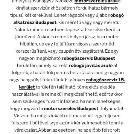
amelyet jóváhagysz. Kedvező
motorszerelés árak
at
kínálat szervizünkhöz bátran fordulhatsz bármely
típusú kétkerekűvel. Lehet régebbi vagy újabb
robogó
alkatrész Budapest
, kis méretű vagy nagy méretű.
Nálunk minden esetben tapasztalt kezekbe kerül a
járműved. Akkor is remek helyen jársz, ha a motor
hibátlan, de egy felújításra vágysz, szeretnéd
korszerűsíteni, vagy csupán átvizsgáltatni. Ez egy
nagyon megbízható
robogószerviz Budapest
területén, amely korrekt
robogó javítás árak
kal
dolgozik, a határidők pontos betartására pedig nagyon
nagy hangsúlyt fektetünk. E igényes
robogószerviz 15.
kerület
területén található, tömegközlekedés
használatával is remekül megközelíthető, ezért akkor
sem szükséges fuvart intézned, ha nem lehetséges,
hogy megvárd a
motorszerelés Budapest
i folyamatát.
Viszont ha mégis inkább ott maradnál, egy teljesen
felszerelt büfével igyekszünk kényelmesebbé tenni a
várakozást.Abban az esetben, ha az előbb felsorolt