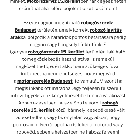
minket.
Motorszerviz 15.kerület
ben ránk egész héten
számíthat akár előre bejelentkezett akár nem!
Ez egy nagyon megbízható
robogószerviz
Budapest
területén, amely korrekt
robogó javítás
árak
kal dolgozik, a határidők pontos betartására pedig
nagyon nagy hangsúlyt fektetünk. E
igényes
robogószerviz 15. kerület
területén található,
tömegközlekedés használatával is remekül
megközelíthető, ezért akkor sem szükséges fuvart
intézned, ha nem lehetséges, hogy megvárd
a
motorszerelés Budapest
i folyamatát. Viszont ha
mégis inkább ott maradnál, egy teljesen felszerelt
büfével igyekszünk kényelmesebbé tenni a várakozást.
Abban az esetben, ha az előbb felsorolt
robogó
szerelés 15. kerület
közül bármelyik esedékessé vált
az esetedben, vagy bizonytalan vagy abban, hogy
pontosan milyen állapotban is lehet a motorod vagy
robogód, ebben a helyzetben ne habozz felvenni