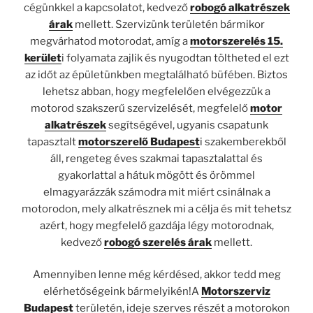
cégünkkel a kapcsolatot, kedvező
robogó alkatrészek
árak
mellett. Szervizünk területén bármikor
megvárhatod motorodat, amíg a
motorszerelés 15.
kerület
i folyamata zajlik és nyugodtan töltheted el ezt
az időt az épületünkben megtalálható büfében. Biztos
lehetsz abban, hogy megfelelően elvégezzük a
motorod szakszerű szervizelését, megfelelő
motor
alkatrészek
segítségével, ugyanis csapatunk
tapasztalt
motorszerelő Budapest
i szakemberekből
áll, rengeteg éves szakmai tapasztalattal és
gyakorlattal a hátuk mögött és örömmel
elmagyarázzák számodra mit miért csinálnak a
motorodon, mely alkatrésznek mi a célja és mit tehetsz
azért, hogy megfelelő gazdája légy motorodnak,
kedvező
robogó szerelés árak
mellett.
Amennyiben lenne még kérdésed, akkor tedd meg
elérhetőségeink bármelyikén!A
Motorszerviz
Budapest
területén, ideje szerves részét a motorokon