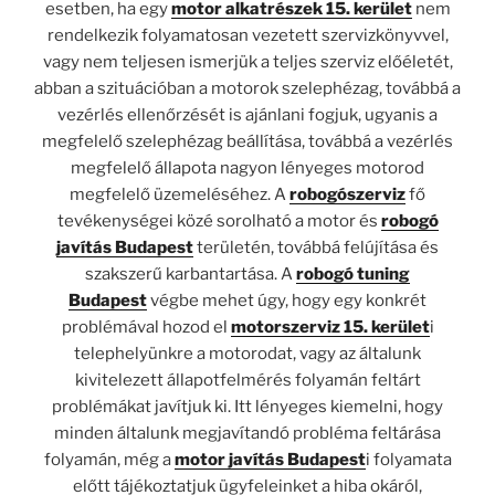
esetben, ha egy
motor alkatrészek 15. kerület
nem
rendelkezik folyamatosan vezetett szervizkönyvvel,
vagy nem teljesen ismerjük a teljes szerviz előéletét,
abban a szituációban a motorok szelephézag, továbbá a
vezérlés ellenőrzését is ajánlani fogjuk, ugyanis a
megfelelő szelephézag beállítása, továbbá a vezérlés
megfelelő állapota nagyon lényeges motorod
megfelelő üzemeléséhez. A
robogószerviz
fő
tevékenységei közé sorolható a motor és
robogó
javítás Budapest
területén, továbbá felújítása és
szakszerű karbantartása. A
robogó tuning
Budapest
végbe mehet úgy, hogy egy konkrét
problémával hozod el
motorszerviz 15. kerület
i
telephelyünkre a motorodat, vagy az általunk
kivitelezett állapotfelmérés folyamán feltárt
problémákat javítjuk ki. Itt lényeges kiemelni, hogy
minden általunk megjavítandó probléma feltárása
folyamán, még a
motor javítás Budapest
i folyamata
előtt tájékoztatjuk ügyfeleinket a hiba okáról,