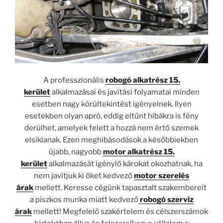
A professzionális
robogó alkatrész 15.
kerület
alkalmazásai és javítási folyamatai minden
esetben nagy körültekintést igényelnek. Ilyen
esetekben olyan apró, eddig eltűnt hibákra is fény
derülhet, amelyek felett a hozzá nem értő szemek
elsiklanak. Ezen meghibásodások a későbbiekben
újabb, nagyobb
motor alkatrész 15.
kerület
alkalmazását igénylő károkat okozhatnak, ha
nem javítjuk ki őket kedvező
motor szerelés
árak
mellett. Keresse cégünk tapasztalt szakembereit
a piszkos munka miatt kedvező
robogó szerviz
árak
mellett! Megfelelő szakértelem és célszerszámok