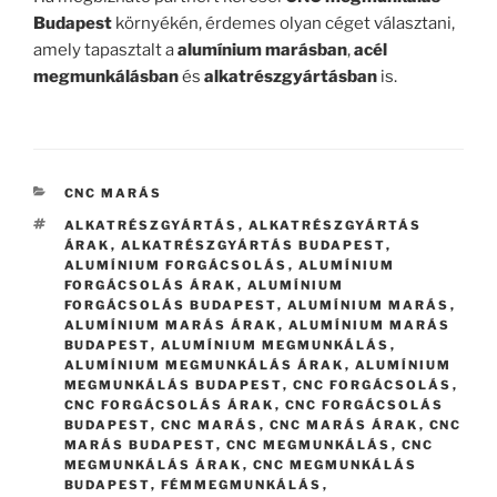
Budapest
környékén, érdemes olyan céget választani,
amely tapasztalt a
alumínium marásban
,
acél
megmunkálásban
és
alkatrészgyártásban
is.
KATEGÓRIÁK
CNC MARÁS
CÍMKÉK
ALKATRÉSZGYÁRTÁS
,
ALKATRÉSZGYÁRTÁS
ÁRAK
,
ALKATRÉSZGYÁRTÁS BUDAPEST
,
ALUMÍNIUM FORGÁCSOLÁS
,
ALUMÍNIUM
FORGÁCSOLÁS ÁRAK
,
ALUMÍNIUM
FORGÁCSOLÁS BUDAPEST
,
ALUMÍNIUM MARÁS
,
ALUMÍNIUM MARÁS ÁRAK
,
ALUMÍNIUM MARÁS
BUDAPEST
,
ALUMÍNIUM MEGMUNKÁLÁS
,
ALUMÍNIUM MEGMUNKÁLÁS ÁRAK
,
ALUMÍNIUM
MEGMUNKÁLÁS BUDAPEST
,
CNC FORGÁCSOLÁS
,
CNC FORGÁCSOLÁS ÁRAK
,
CNC FORGÁCSOLÁS
BUDAPEST
,
CNC MARÁS
,
CNC MARÁS ÁRAK
,
CNC
MARÁS BUDAPEST
,
CNC MEGMUNKÁLÁS
,
CNC
MEGMUNKÁLÁS ÁRAK
,
CNC MEGMUNKÁLÁS
BUDAPEST
,
FÉMMEGMUNKÁLÁS
,