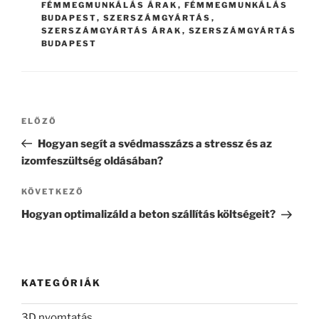
FÉMMEGMUNKÁLÁS ÁRAK
,
FÉMMEGMUNKÁLÁS
BUDAPEST
,
SZERSZÁMGYÁRTÁS
,
SZERSZÁMGYÁRTÁS ÁRAK
,
SZERSZÁMGYÁRTÁS
BUDAPEST
Bejegyzés
Korábbi
ELŐZŐ
navigáció
bejegyzés
Hogyan segít a svédmasszázs a stressz és az
izomfeszültség oldásában?
Következő
KÖVETKEZŐ
bejegyzés
Hogyan optimalizáld a beton szállítás költségeit?
KATEGÓRIÁK
3D nyomtatás