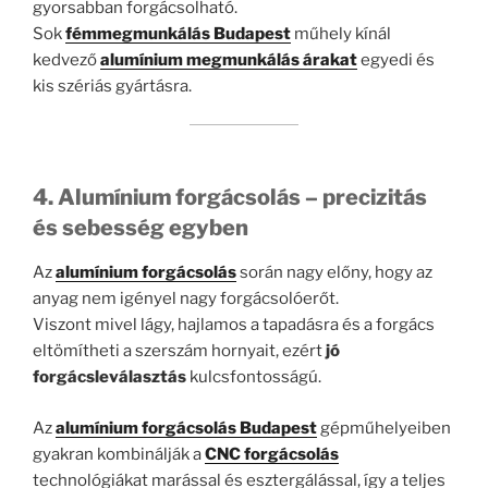
gyorsabban forgácsolható.
Sok
fémmegmunkálás Budapest
műhely kínál
kedvező
alumínium megmunkálás árakat
egyedi és
kis szériás gyártásra.
4. Alumínium forgácsolás – precizitás
és sebesség egyben
Az
alumínium forgácsolás
során nagy előny, hogy az
anyag nem igényel nagy forgácsolóerőt.
Viszont mivel lágy, hajlamos a tapadásra és a forgács
eltömítheti a szerszám hornyait, ezért
jó
forgácsleválasztás
kulcsfontosságú.
Az
alumínium forgácsolás Budapest
gépműhelyeiben
gyakran kombinálják a
CNC forgácsolás
technológiákat marással és esztergálással, így a teljes