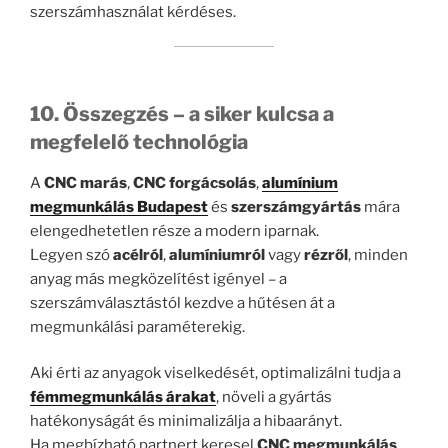
szerszámhasználat kérdéses.
10. Összegzés – a siker kulcsa a
megfelelő technológia
A
CNC marás
,
CNC forgácsolás
,
alumínium
megmunkálás Budapest
és
szerszámgyártás
mára
elengedhetetlen része a modern iparnak.
Legyen szó
acélról
,
alumíniumról
vagy
rézről
, minden
anyag más megközelítést igényel – a
szerszámválasztástól kezdve a hűtésen át a
megmunkálási paraméterekig.
Aki érti az anyagok viselkedését, optimalizálni tudja a
fémmegmunkálás árakat
, növeli a gyártás
hatékonyságát és minimalizálja a hibaarányt.
Ha megbízható partnert keresel
CNC megmunkálás