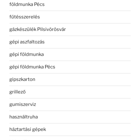
földmunka Pécs
fűtésszerelés
gázkészülék Pilsivörösvár
gépi aszfaltozás
gépi földmunka
gépi földmunka Pécs
gipszkarton
grillező
gumiszerviz
használtruha
háztartási gépek