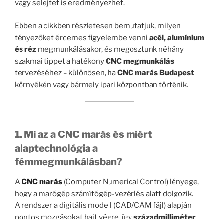
vagy selejtet is eredményezhet.
Ebben a cikkben részletesen bemutatjuk, milyen
tényezőket érdemes figyelembe venni
acél, alumínium
és réz
megmunkálásakor, és megosztunk néhány
szakmai tippet a hatékony
CNC megmunkálás
tervezéséhez – különösen, ha
CNC marás Budapest
környékén vagy bármely ipari központban történik.
1. Mi az a CNC marás és miért
alaptechnológia a
fémmegmunkálásban?
A
CNC marás
(Computer Numerical Control) lényege,
hogy a marógép számítógép-vezérlés alatt dolgozik.
A rendszer a digitális modell (CAD/CAM fájl) alapján
pontos mozgásokat hajt végre, így
századmilliméter