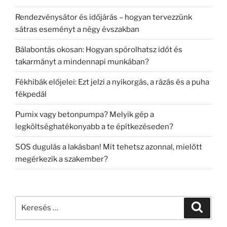
Rendezvénysátor és időjárás – hogyan tervezzünk
sátras eseményt a négy évszakban
Bálabontás okosan: Hogyan spórolhatsz időt és
takarmányt a mindennapi munkában?
Fékhibák előjelei: Ezt jelzi a nyikorgás, a rázás és a puha
fékpedál
Pumix vagy betonpumpa? Melyik gép a
legköltséghatékonyabb a te építkezéseden?
SOS dugulás a lakásban! Mit tehetsz azonnal, mielőtt
megérkezik a szakember?
Keresés
Keresé
a
következő