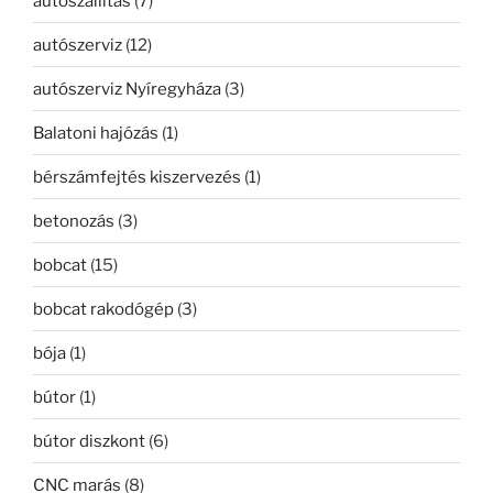
autószállítás
(7)
autószerviz
(12)
autószerviz Nyíregyháza
(3)
Balatoni hajózás
(1)
bérszámfejtés kiszervezés
(1)
betonozás
(3)
bobcat
(15)
bobcat rakodógép
(3)
bója
(1)
bútor
(1)
bútor diszkont
(6)
CNC marás
(8)