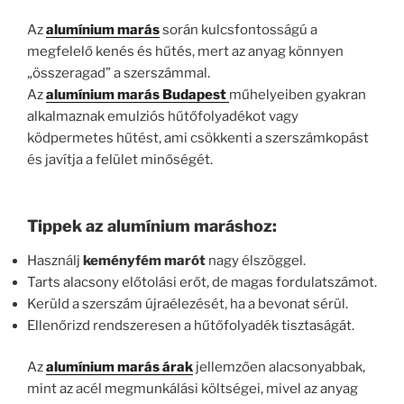
Az
alumínium marás
során kulcsfontosságú a
megfelelő kenés és hűtés, mert az anyag könnyen
„összeragad” a szerszámmal.
Az
alumínium marás Budapest
műhelyeiben gyakran
alkalmaznak emulziós hűtőfolyadékot vagy
ködpermetes hűtést, ami csökkenti a szerszámkopást
és javítja a felület minőségét.
Tippek az alumínium maráshoz:
Használj
keményfém marót
nagy élszöggel.
Tarts alacsony előtolási erőt, de magas fordulatszámot.
Kerüld a szerszám újraélezését, ha a bevonat sérül.
Ellenőrizd rendszeresen a hűtőfolyadék tisztaságát.
Az
alumínium marás árak
jellemzően alacsonyabbak,
mint az acél megmunkálási költségei, mivel az anyag