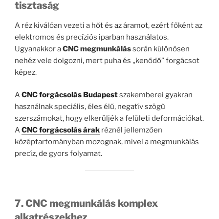
tisztaság
A réz kiválóan vezeti a hőt és az áramot, ezért főként az
elektromos és precíziós iparban használatos.
Ugyanakkor a
CNC megmunkálás
során különösen
nehéz vele dolgozni, mert puha és „kenődő” forgácsot
képez.
A
CNC forgácsolás Budapest
szakemberei gyakran
használnak speciális, éles élű, negatív szögű
szerszámokat, hogy elkerüljék a felületi deformációkat.
A
CNC forgácsolás árak
réznél jellemzően
középtartományban mozognak, mivel a megmunkálás
precíz, de gyors folyamat.
7. CNC megmunkálás komplex
alkatrészekhez