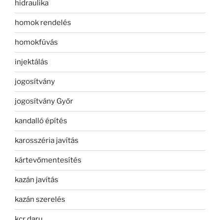
hidraulika
homok rendelés
homokfúvás
injektálás
jogosítvány
jogosítvány Győr
kandalló építés
karosszéria javítás
kártevőmentesítés
kazán javítás
kazán szerelés
kcr daru