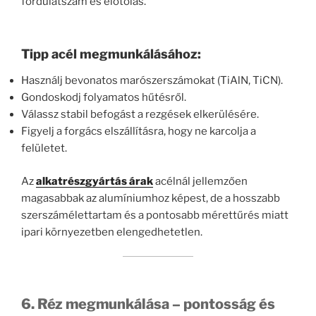
fordulatszám és előtolás.
Tipp acél megmunkálásához:
Használj bevonatos marószerszámokat (TiAlN, TiCN).
Gondoskodj folyamatos hűtésről.
Válassz stabil befogást a rezgések elkerülésére.
Figyelj a forgács elszállításra, hogy ne karcolja a
felületet.
Az
alkatrészgyártás árak
acélnál jellemzően
magasabbak az alumíniumhoz képest, de a hosszabb
szerszámélettartam és a pontosabb mérettűrés miatt
ipari környezetben elengedhetetlen.
6. Réz megmunkálása – pontosság és