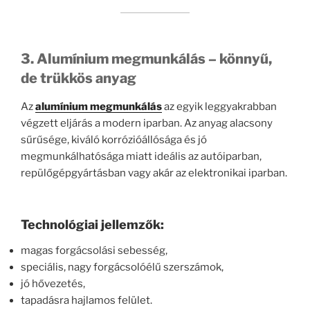
3. Alumínium megmunkálás – könnyű,
de trükkös anyag
Az
alumínium megmunkálás
az egyik leggyakrabban
végzett eljárás a modern iparban. Az anyag alacsony
sűrűsége, kiváló korrózióállósága és jó
megmunkálhatósága miatt ideális az autóiparban,
repülőgépgyártásban vagy akár az elektronikai iparban.
Technológiai jellemzők:
magas forgácsolási sebesség,
speciális, nagy forgácsolóélű szerszámok,
jó hővezetés,
tapadásra hajlamos felület.