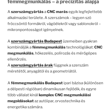
fémmegmunkálás – a precizitás alapja
A
szerszámgyártás
a
CNC marás
egyik legfejlettebb
alkalmazási területe. A szerszámok – legyen szó
fröccsöntő formákról, vágóélekről vagy sablonokról –
mikronpontosságot igényelnek.
A
szerszámgyártás Budapest
üzemeiben gyakran
kombinálják a
fémmegmunkálás
technológiákat:
CNC
megmunkálás
, hőkezelés, polírozás és mérőgépes
ellenőrzés.
A
szerszámgyártás árak
függnek a szerszám
méretétől, anyagától és a geometriától.
A
fémmegmunkálás Budapest
ipari bázisa (különösen
a délpesti régióban) dinamikusan fejlődik, és egyre
több vállalat kínál
komplex CNC megmunkálási
megoldásokat
az autóipar, orvostechnika és
energetika számára.