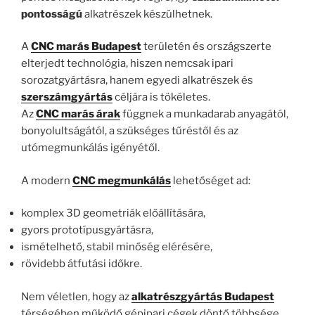
pontosságú
alkatrészek készülhetnek.
A
CNC marás Budapest
területén és országszerte
elterjedt technológia, hiszen nemcsak ipari
sorozatgyártásra, hanem egyedi alkatrészek és
szerszámgyártás
céljára is tökéletes.
Az
CNC marás árak
függnek a munkadarab anyagától,
bonyolultságától, a szükséges tűréstől és az
utómegmunkálás igényétől.
A modern
CNC megmunkálás
lehetőséget ad:
komplex 3D geometriák előállítására,
gyors prototípusgyártásra,
ismételhető, stabil minőség elérésére,
rövidebb átfutási időkre.
Nem véletlen, hogy az
alkatrészgyártás Budapest
térségében működő gépipari cégek döntő többsége