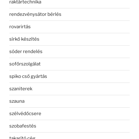
raktártechnika
rendezvénysátor bérlés
rovarirtás
sírkő készítés
sóder rendelés
sofőrszolgálat
spiko cső gyártás
szaniterek
szauna
szélvédőcsere
szobafestés
takarító cég