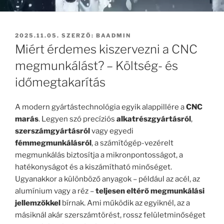
BEKÜLDVE:
2025.11.05.
SZERZŐ:
BAADMIN
Miért érdemes kiszervezni a CNC
megmunkálást? – Költség- és
időmegtakarítás
A modern gyártástechnológia egyik alappillére a
CNC
marás
. Legyen szó precíziós
alkatrészgyártásról
,
szerszámgyártásról
vagy egyedi
fémmegmunkálásról
, a számítógép-vezérelt
megmunkálás biztosítja a mikronpontosságot, a
hatékonyságot és a kiszámítható minőséget.
Ugyanakkor a különböző anyagok – például az acél, az
alumínium vagy a réz –
teljesen eltérő megmunkálási
jellemzőkkel
bírnak. Ami működik az egyiknél, az a
másiknál akár szerszámtörést, rossz felületminőséget