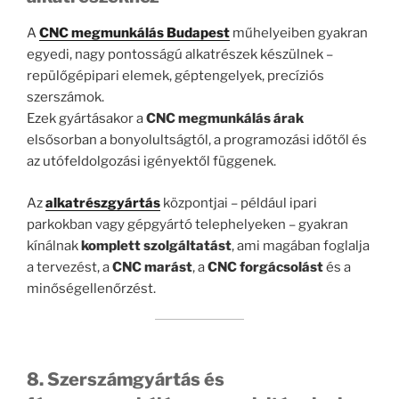
A
CNC megmunkálás Budapest
műhelyeiben gyakran
egyedi, nagy pontosságú alkatrészek készülnek –
repülőgépipari elemek, géptengelyek, precíziós
szerszámok.
Ezek gyártásakor a
CNC megmunkálás árak
elsősorban a bonyolultságtól, a programozási időtől és
az utófeldolgozási igényektől függenek.
Az
alkatrészgyártás
központjai – például ipari
parkokban vagy gépgyártó telephelyeken – gyakran
kínálnak
komplett szolgáltatást
, ami magában foglalja
a tervezést, a
CNC marást
, a
CNC forgácsolást
és a
minőségellenőrzést.
8. Szerszámgyártás és