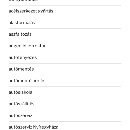
acélszerkezet gyártás
alakformálás
aszfaltozás
augenlidkorrektur
autófényezés
autómentés
autómentő bérlés
autósiskola
autószállítás
autószerviz
autószerviz Nyíregyháza