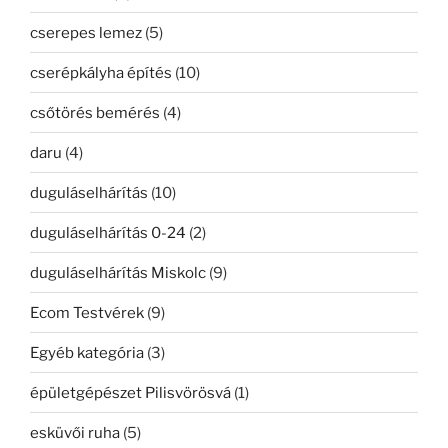
cserepes lemez
(5)
cserépkályha építés
(10)
csőtörés bemérés
(4)
daru
(4)
duguláselhárítás
(10)
duguláselhárítás 0-24
(2)
duguláselhárítás Miskolc
(9)
Ecom Testvérek
(9)
Egyéb kategória
(3)
épületgépészet Pilisvörösvá
(1)
esküvői ruha
(5)