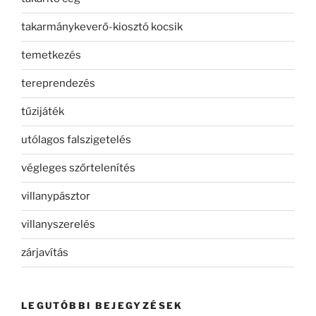
takarmánykeverő-kiosztó kocsik
temetkezés
tereprendezés
tűzijáték
utólagos falszigetelés
végleges szőrtelenítés
villanypásztor
villanyszerelés
zárjavítás
LEGUTÓBBI BEJEGYZÉSEK