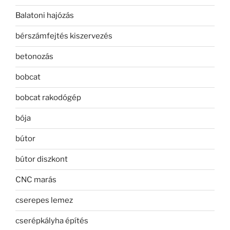
Balatoni hajózás
bérszámfejtés kiszervezés
betonozás
bobcat
bobcat rakodógép
bója
bútor
bútor diszkont
CNC marás
cserepes lemez
cserépkályha építés