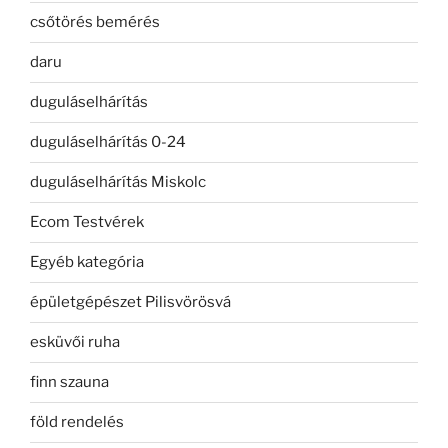
csőtörés bemérés
daru
duguláselhárítás
duguláselhárítás 0-24
duguláselhárítás Miskolc
Ecom Testvérek
Egyéb kategória
épületgépészet Pilisvörösvá
esküvői ruha
finn szauna
föld rendelés