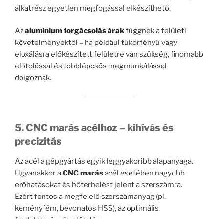
alkatrész egyetlen megfogással elkészíthető.
Az
alumínium forgácsolás árak
függnek a felületi
követelményektől – ha például tükörfényű vagy
eloxálásra előkészített felületre van szükség, finomabb
előtolással és többlépcsős megmunkálással
dolgoznak.
5. CNC marás acélhoz – kihívás és
precizitás
Az acél a gépgyártás egyik leggyakoribb alapanyaga.
Ugyanakkor a
CNC marás
acél esetében nagyobb
erőhatásokat és hőterhelést jelent a szerszámra.
Ezért fontos a megfelelő szerszámanyag (pl.
keményfém, bevonatos HSS), az optimális