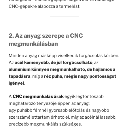
CNC-gépekre alapozza a termelést.
2. Az anyag szerepe a CNC
megmunkálásban
Minden anyag másképp viselkedik forgácsolás közben.
Az
acél keményebb, de jól forgácsolható
, az
alumínium könnyen megmunkálható, de hajlamos a
tapadásra
, míg a
réz puha, mégis nagy pontosságot
igényel
.
A
CNC megmunkálás árak
egyik legfontosabb
meghatározó tényezője éppen az anyag:
egy puhább fémnél gyorsabb előtolás és nagyobb
szerszámélettartam érhető el, míg az acélnál lassabb,
precízebb megmunkálás szükséges.