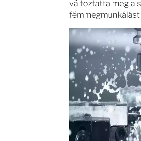
változtatta meg a 
fémmegmunkálást —