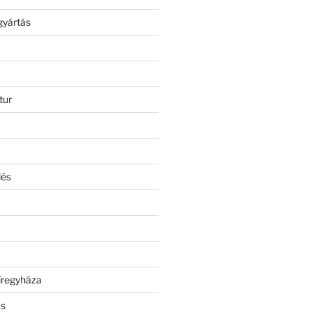
gyártás
tur
lés
íregyháza
ás