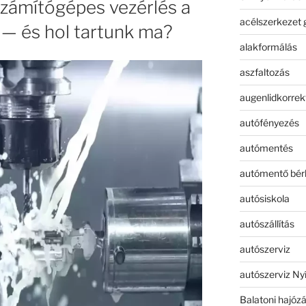
számítógépes vezérlés a
acélszerkezet 
 és hol tartunk ma?
alakformálás
aszfaltozás
augenlidkorrek
autófényezés
autómentés
autómentő bér
autósiskola
autószállítás
autószerviz
autószerviz Ny
Balatoni hajóz