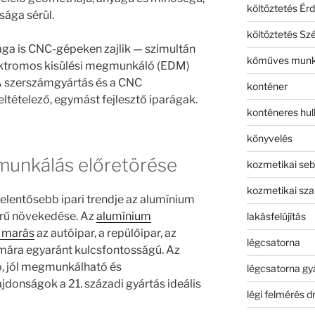
költöztetés Érd
ága sérül.
költöztetés Sz
a is CNC-gépeken zajlik — szimultán
kőműves mun
ektromos kisülési megmunkáló (EDM)
 szerszámgyártás és a CNC
konténer
tételező, egymást fejlesztő iparágak.
konténeres hull
könyvelés
unkálás előretörése
kozmetikai seb
kozmetikai sza
jelentősebb ipari trendje az alumínium
rű növekedése. Az
alumínium
lakásfelújítás
 marás
az autóipar, a repülőipar, az
légcsatorna
ámára egyaránt kulcsfontosságú. Az
ó, jól megmunkálható és
légcsatorna gy
jdonságok a 21. századi gyártás ideális
légi felmérés d