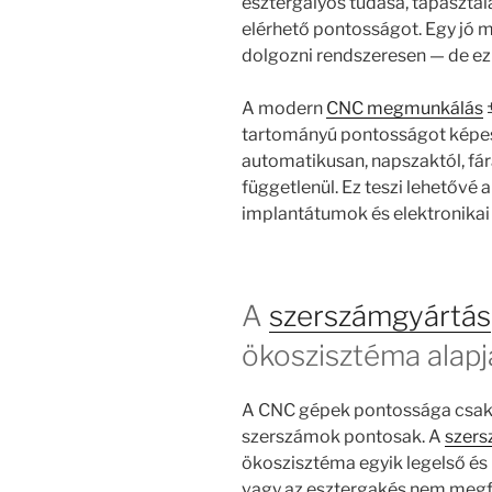
esztergályos tudása, tapaszta
elérhető pontosságot. Egy jó m
dolgozni rendszeresen — de ez 
A modern
CNC megmunkálás
tartományú pontosságot képes
automatikusan, napszaktól, fá
függetlenül. Ez teszi lehetővé
implantátumok és elektronikai
A
szerszámgyártás
ökoszisztéma alapj
A CNC gépek pontossága csak a
szerszámok pontosak. A
szers
ökoszisztéma egyik legelső és l
vagy az esztergakés nem megf