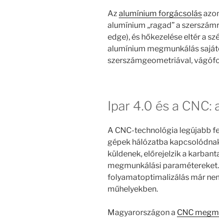
Az
alumínium forgácsolás
azon
alumínium „ragad” a szerszámra
edge), és hőkezelése eltér a sz
alumínium megmunkálás sajáto
szerszámgeometriával, vágófol
Ipar 4.0 és a CNC: 
A CNC-technológia legújabb fejl
gépek hálózatba kapcsolódnak,
küldenek, előrejelzik a karbant
megmunkálási paramétereket. 
folyamatoptimalizálás már nem
műhelyekben.
Magyarországon a
CNC megmu