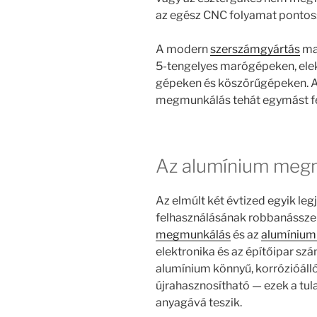
az egész CNC folyamat pontoss
A modern
szerszámgyártás
mag
5-tengelyes marógépeken, el
gépeken és köszörűgépeken. A
megmunkálás tehát egymást fel
Az alumínium megm
Az elmúlt két évtized egyik leg
felhasználásának robbanássze
megmunkálás
és az
alumínium
elektronika és az építőipar sz
alumínium könnyű, korrózióáll
újrahasznosítható — ezek a tula
anyagává teszik.