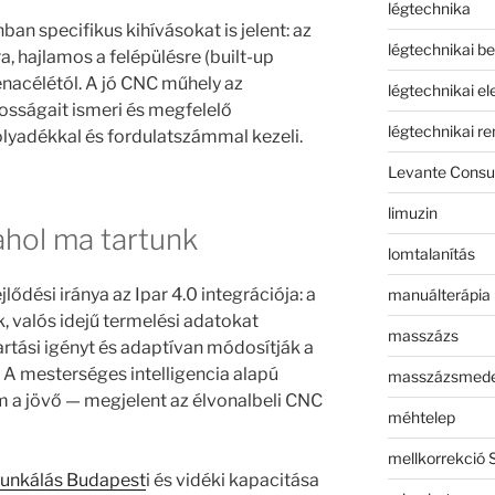
légtechnika
ban specifikus kihívásokat is jelent: az
légtechnikai b
, hajlamos a felépülésre (built-up
énacélétól. A jó CNC műhely az
légtechnikai e
sságait ismeri és megfelelő
légtechnikai r
yadékkal és fordulatszámmal kezeli.
Levante Consul
limuzin
ahol ma tartunk
lomtalanítás
ődési iránya az Ipar 4.0 integrációja: a
manuálterápia
 valós idejű termelési adatokat
masszázs
artási igényt és adaptívan módosítják a
A mesterséges intelligencia alapú
masszázsmed
 a jövő — megjelent az élvonalbeli CNC
méhtelep
mellkorrekció 
nkálás Budapest
i és vidéki kapacitása