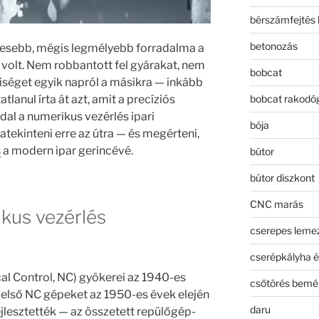
bérszámfejtés 
betonozás
desebb, mégis legmélyebb forradalma a
olt. Nem robbantott fel gyárakat, nem
bobcat
séget egyik napról a másikra — inkább
bobcat rakodó
lanul írta át azt, amit a precíziós
ddal a numerikus vezérlés ipari
bója
atekinteni erre az útra — és megérteni,
s
a modern ipar gerincévé.
bútor
bútor diszkont
CNC marás
kus vezérlés
cserepes leme
cserépkályha é
al Control, NC) gyökerei az 1940-es
csőtörés bemé
 első NC gépeket az 1950-es évek elején
daru
ejlesztették — az összetett repülőgép-