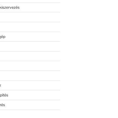
kiszervezés
gép
z
pítés
rés