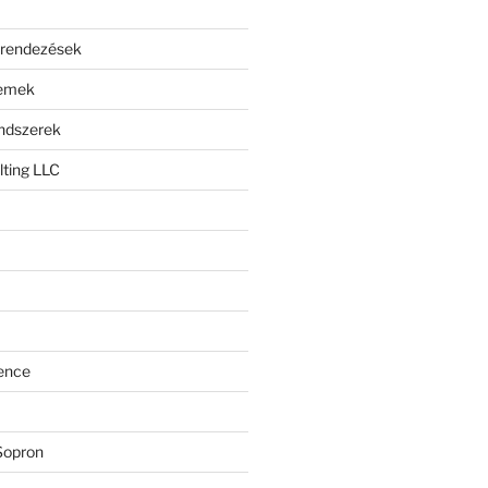
erendezések
lemek
endszerek
ting LLC
ence
Sopron