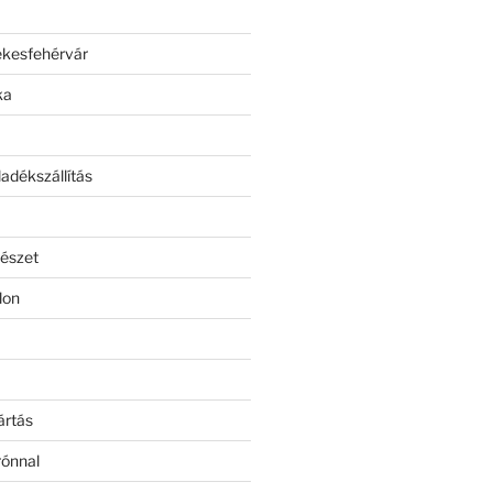
ékesfehérvár
ka
adékszállítás
észet
lon
ártás
rónnal