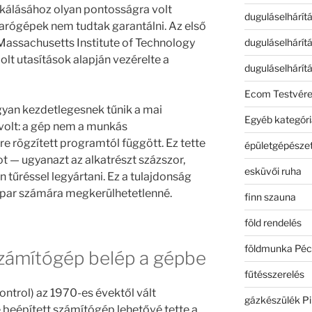
kálásához olyan pontosságra volt
duguláselhárít
arógépek nem tudtak garantálni. Az első
duguláselhárít
assachusetts Institute of Technology
olt utasítások alapján vezérelte a
duguláselhárít
Ecom Testvér
yan kezdetlegesnek tűnik a mai
Egyéb kategóri
 volt: a gép nem a munkás
 rögzített programtól függött. Ez tette
épületgépészet
 — ugyanazt az alkatrészt százszor,
esküvői ruha
 tűréssel legyártani. Ez a tulajdonság
 ipar számára megkerülhetetlenné.
finn szauna
föld rendelés
földmunka Péc
számítógép belép a gépbe
fűtésszerelés
trol) az 1970-es évektől vált
gázkészülék Pi
 beépített számítógép lehetővé tette a