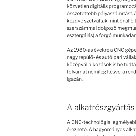
közvetlen digitális programozás
összetettebb pályaszámítást.
kezdve szétváltak mint önálló
szerszámmal dolgozó megmunká
esztergálás) a forgó munkadara
Az 1980-as évekre a CNC gépe
nagy repülő- és autóipari válla
középvállalkozások is be tudt
folyamat némileg késve, a rend
igazán.
A
alkatrészgyártás
A CNC-technológia legmélyeb
érezhető. A hagyományos alka