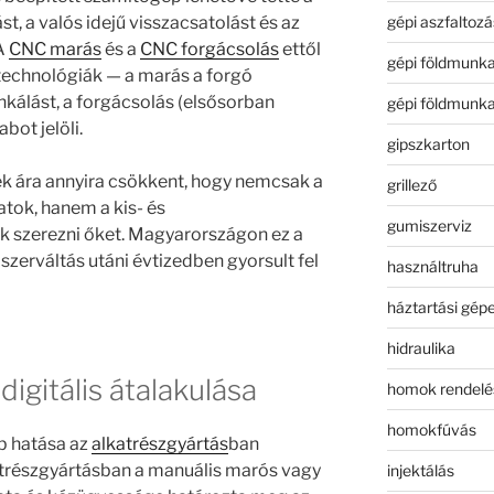
gépi aszfaltozá
t, a valós idejű visszacsatolást és az
 A
CNC marás
és a
CNC forgácsolás
ettől
gépi földmunk
 technológiák — a marás a forgó
lást, a forgácsolás (elsősorban
gépi földmunk
bot jelöli.
gipszkarton
k ára annyira csökkent, hogy nemcsak a
grillező
latok, hanem a kis- és
gumiszerviz
ák szerezni őket. Magyarországon ez a
szerváltás utáni évtizedben gyorsult fel
használtruha
háztartási gép
hidraulika
digitális átalakulása
homok rendelé
homokfúvás
b hatása az
alkatrészgyártás
ban
trészgyártásban a manuális marós vagy
injektálás