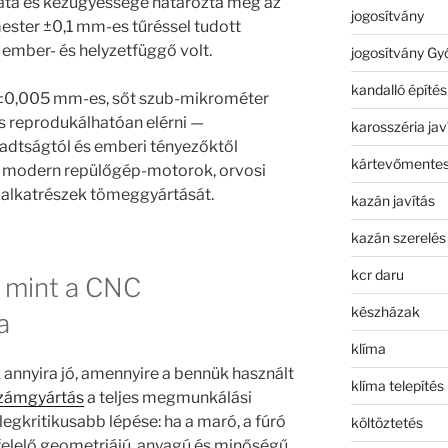
lata és kézügyessége határozta meg az
jogosítvány
ester ±0,1 mm-es tűréssel tudott
ember- és helyzetfüggő volt.
jogosítvány Gy
kandalló építés
±0,005 mm-es, sőt szub-mikrométer
 reprodukálhatóan elérni —
karosszéria jav
radtságtól és emberi tényezőktől
kártevőmentes
 a modern repülőgép-motorok, orvosi
 alkatrészek tömeggyártását.
kazán javítás
kazán szerelés
kcr daru
mint a CNC
készházak
a
klíma
nnyira jó, amennyire a bennük használt
klíma telepítés
zámgyártás
a teljes megmunkálási
egkritikusabb lépése: ha a maró, a fúró
költöztetés
elelő geometriájú, anyagú és minőségű,