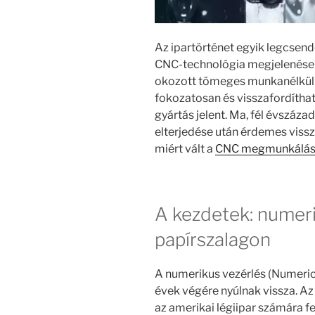
Az ipartörténet egyik legcsen
CNC-technológia megjelenése v
okozott tömeges munkanélküli
fokozatosan és visszafordíthatat
gyártás jelent. Ma, fél évszáza
elterjedése után érdemes vissz
miért vált a
CNC megmunkálá
A kezdetek: numeri
papírszalagon
A numerikus vezérlés (Numeric
évek végére nyúlnak vissza. Az
az amerikai légiipar számára f