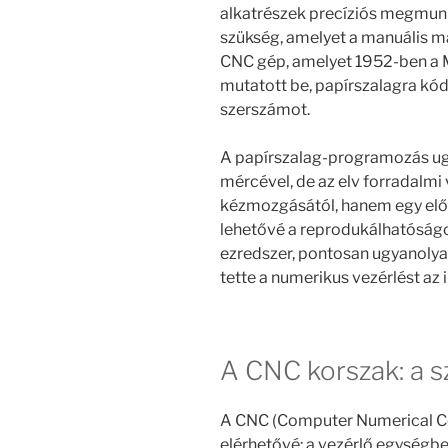
alkatrészek precíziós megmun
szükség, amelyet a manuális m
CNC gép, amelyet 1952-ben a M
mutatott be, papírszalagra kód
szerszámot.
A papírszalag-programozás ug
mércével, de az elv forradalmi
kézmozgásától, hanem egy előre
lehetővé a reprodukálhatóságot
ezredszer, pontosan ugyanolyan
tette a numerikus vezérlést az
A CNC korszak: a 
A CNC (Computer Numerical Con
elérhetővé: a vezérlő egységbe