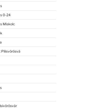
ás
ás 0-24
ás Miskolc
ek
a
 Pilisvörösvá
s
lsivörösvár