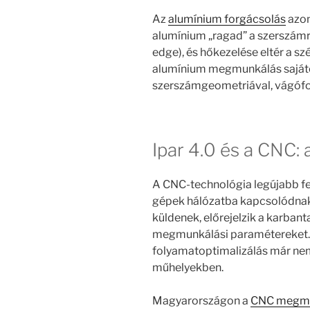
Az
alumínium forgácsolás
azon
alumínium „ragad” a szerszámra
edge), és hőkezelése eltér a sz
alumínium megmunkálás sajáto
szerszámgeometriával, vágófol
Ipar 4.0 és a CNC: 
A CNC-technológia legújabb fejl
gépek hálózatba kapcsolódnak,
küldenek, előrejelzik a karbant
megmunkálási paramétereket. 
folyamatoptimalizálás már nem
műhelyekben.
Magyarországon a
CNC megmu