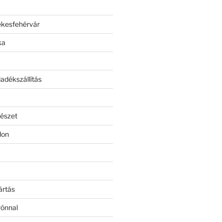
ékesfehérvár
ka
adékszállítás
észet
lon
ártás
rónnal