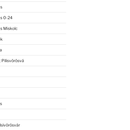
ás
ás 0-24
ás Miskolc
ek
a
 Pilisvörösvá
s
lsivörösvár