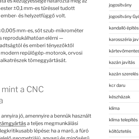
lata és kézügyessége határozta meg az
jogosítvány
ester ±0,1 mm-es tűréssel tudott
ember- és helyzetfüggő volt.
jogosítvány Gy
kandalló építés
±0,005 mm-es, sőt szub-mikrométer
 reprodukálhatóan elérni —
karosszéria jav
radtságtól és emberi tényezőktől
kártevőmentes
 a modern repülőgép-motorok, orvosi
 alkatrészek tömeggyártását.
kazán javítás
kazán szerelés
kcr daru
mint a CNC
készházak
a
klíma
nnyira jó, amennyire a bennük használt
klíma telepítés
zámgyártás
a teljes megmunkálási
egkritikusabb lépése: ha a maró, a fúró
költöztetés
elelő geometriájú, anyagú és minőségű,