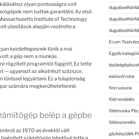
kálásához olyan pontosságra volt
duguláselhárít
arógépek nem tudtak garantálni. Az első
duguláselhárít
assachusetts Institute of Technology
olt utasítások alapján vezérelte a
duguláselhárít
Ecom Testvér
yan kezdetlegesnek tűnik a mai
Egyéb kategóri
 volt: a gép nem a munkás
 rögzített programtól függött. Ez tette
épületgépészet
 — ugyanazt az alkatrészt százszor,
esküvői ruha
 tűréssel legyártani. Ez a tulajdonság
 ipar számára megkerülhetetlenné.
finn szauna
föld rendelés
földmunka Péc
számítógép belép a gépbe
fűtésszerelés
trol) az 1970-es évektől vált
gázkészülék Pi
 beépített számítógép lehetővé tette a