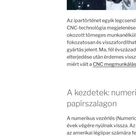
Az ipartörténet egyik legcsen
CNC-technológia megjelenése v
okozott tömeges munkanélküli
fokozatosan és visszafordíthatat
gyártás jelent. Ma, fél évszáza
elterjedése után érdemes vissz
miért vált a
CNC megmunkálá
A kezdetek: numeri
papírszalagon
A numerikus vezérlés (Numeric
évek végére nyúlnak vissza. Az
az amerikai légiipar számára f