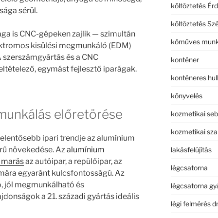
költöztetés Érd
ága sérül.
költöztetés Sz
a is CNC-gépeken zajlik — szimultán
kőműves mun
ektromos kisülési megmunkáló (EDM)
 szerszámgyártás és a CNC
konténer
tételező, egymást fejlesztő iparágak.
konténeres hull
könyvelés
unkálás előretörése
kozmetikai seb
kozmetikai sza
jelentősebb ipari trendje az alumínium
rű növekedése. Az
alumínium
lakásfelújítás
 marás
az autóipar, a repülőipar, az
légcsatorna
ámára egyaránt kulcsfontosságú. Az
ó, jól megmunkálható és
légcsatorna gy
jdonságok a 21. századi gyártás ideális
légi felmérés d