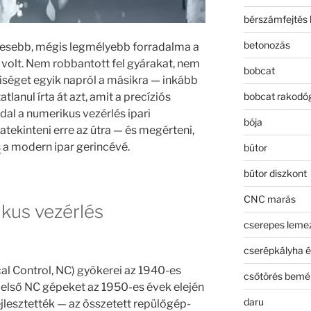
bérszámfejtés 
betonozás
desebb, mégis legmélyebb forradalma a
olt. Nem robbantott fel gyárakat, nem
bobcat
séget egyik napról a másikra — inkább
bobcat rakodó
lanul írta át azt, amit a precíziós
ddal a numerikus vezérlés ipari
bója
atekinteni erre az útra — és megérteni,
s
a modern ipar gerincévé.
bútor
bútor diszkont
CNC marás
kus vezérlés
cserepes leme
cserépkályha é
al Control, NC) gyökerei az 1940-es
csőtörés bemé
 első NC gépeket az 1950-es évek elején
daru
ejlesztették — az összetett repülőgép-