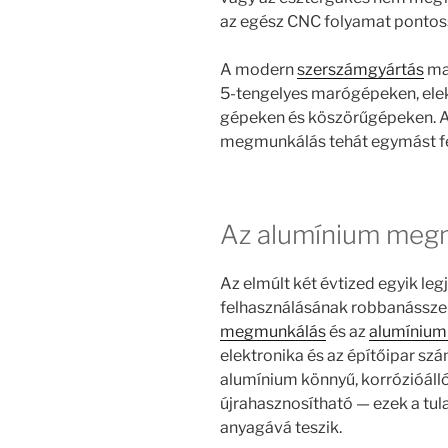
az egész CNC folyamat pontoss
A modern
szerszámgyártás
mag
5-tengelyes marógépeken, el
gépeken és köszörűgépeken. A
megmunkálás tehát egymást fel
Az alumínium megm
Az elmúlt két évtized egyik leg
felhasználásának robbanássze
megmunkálás
és az
alumínium
elektronika és az építőipar sz
alumínium könnyű, korrózióáll
újrahasznosítható — ezek a tula
anyagává teszik.