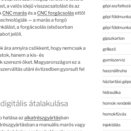
gépi aszfaltozá
t, a valós idejű visszacsatolást és az
 A
CNC marás
és a
CNC forgácsolás
ettől
gépi földmunk
 technológiák — a marás a forgó
lást, a forgácsolás (elsősorban
gépi földmunk
bot jelöli.
gipszkarton
k ára annyira csökkent, hogy nemcsak a
grillező
latok, hanem a kis- és
gumiszerviz
ák szerezni őket. Magyarországon ez a
szerváltás utáni évtizedben gyorsult fel
használtruha
háztartási gép
hidraulika
digitális átalakulása
homok rendelé
homokfúvás
b hatása az
alkatrészgyártás
ban
trészgyártásban a manuális marós vagy
injektálás