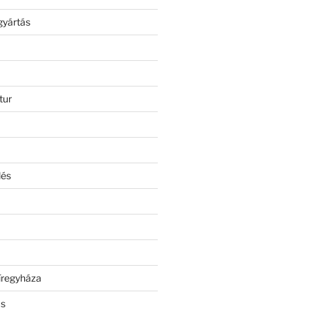
gyártás
tur
lés
íregyháza
ás