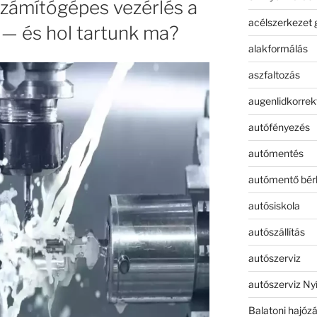
számítógépes vezérlés a
acélszerkezet 
 és hol tartunk ma?
alakformálás
aszfaltozás
augenlidkorrek
autófényezés
autómentés
autómentő bér
autósiskola
autószállítás
autószerviz
autószerviz Ny
Balatoni hajóz