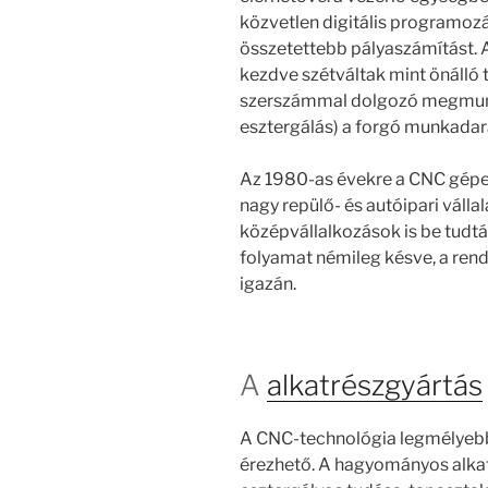
közvetlen digitális programozás
összetettebb pályaszámítást.
kezdve szétváltak mint önálló
szerszámmal dolgozó megmunká
esztergálás) a forgó munkadara
Az 1980-as évekre a CNC gépe
nagy repülő- és autóipari válla
középvállalkozások is be tudt
folyamat némileg késve, a rend
igazán.
A
alkatrészgyártás
A CNC-technológia legmélyeb
érezhető. A hagyományos alka