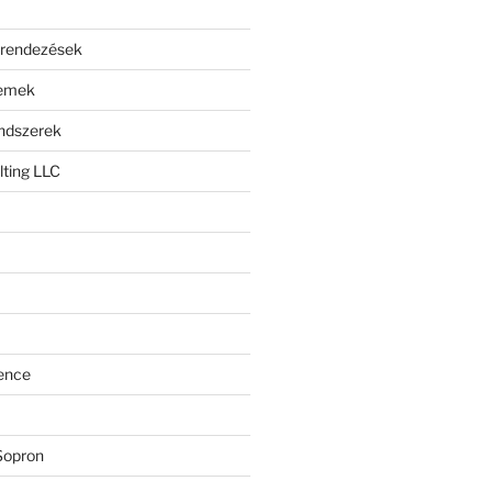
erendezések
lemek
endszerek
ting LLC
ence
Sopron