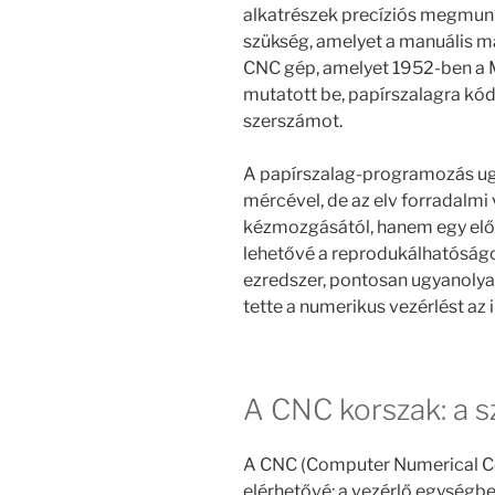
alkatrészek precíziós megmun
szükség, amelyet a manuális m
CNC gép, amelyet 1952-ben a M
mutatott be, papírszalagra kód
szerszámot.
A papírszalag-programozás ug
mércével, de az elv forradalmi
kézmozgásától, hanem egy előre
lehetővé a reprodukálhatóságot
ezredszer, pontosan ugyanolyan
tette a numerikus vezérlést az
A CNC korszak: a 
A CNC (Computer Numerical Con
elérhetővé: a vezérlő egységbe