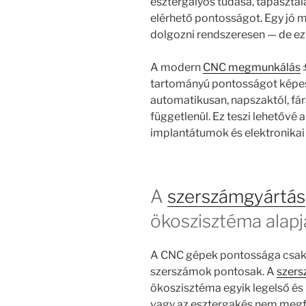
esztergályos tudása, tapaszta
elérhető pontosságot. Egy jó m
dolgozni rendszeresen — de ez 
A modern
CNC megmunkálás
tartományú pontosságot képes
automatikusan, napszaktól, fá
függetlenül. Ez teszi lehetővé
implantátumok és elektronikai
A
szerszámgyártás
ökoszisztéma alapj
A CNC gépek pontossága csak a
szerszámok pontosak. A
szers
ökoszisztéma egyik legelső és l
vagy az esztergakés nem megf