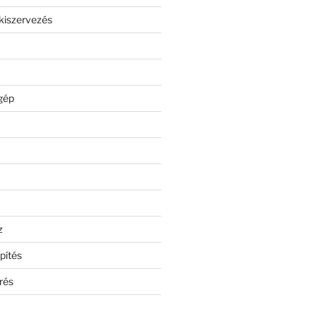
kiszervezés
gép
z
pítés
rés