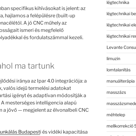
légtechnika
ban specifikus kihívásokat is jelent: az
légtechnikai b
, hajlamos a felépülésre (built-up
énacélétól. A jó CNC műhely az
légtechnikai e
sságait ismeri és megfelelő
légtechnikai r
yadékkal és fordulatszámmal kezeli.
Levante Consul
limuzin
ahol ma tartunk
lomtalanítás
ődési iránya az Ipar 4.0 integrációja: a
manuálterápia
 valós idejű termelési adatokat
masszázs
artási igényt és adaptívan módosítják a
A mesterséges intelligencia alapú
masszázsmed
 a jövő — megjelent az élvonalbeli CNC
méhtelep
mellkorrekció 
nkálás Budapest
i és vidéki kapacitása