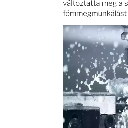
változtatta meg a 
fémmegmunkálást —