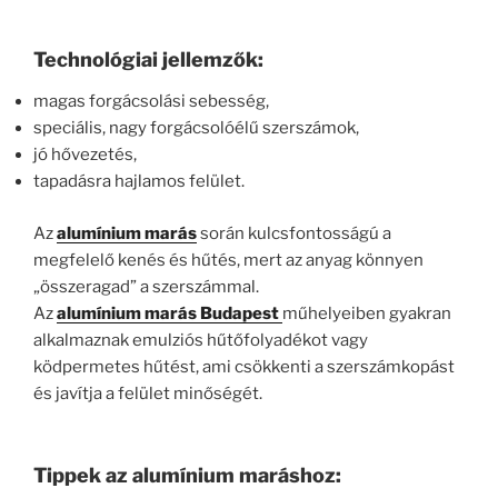
Technológiai jellemzők:
magas forgácsolási sebesség,
speciális, nagy forgácsolóélű szerszámok,
jó hővezetés,
tapadásra hajlamos felület.
Az
alumínium marás
során kulcsfontosságú a
megfelelő kenés és hűtés, mert az anyag könnyen
„összeragad” a szerszámmal.
Az
alumínium marás Budapest
műhelyeiben gyakran
alkalmaznak emulziós hűtőfolyadékot vagy
ködpermetes hűtést, ami csökkenti a szerszámkopást
és javítja a felület minőségét.
Tippek az alumínium maráshoz: