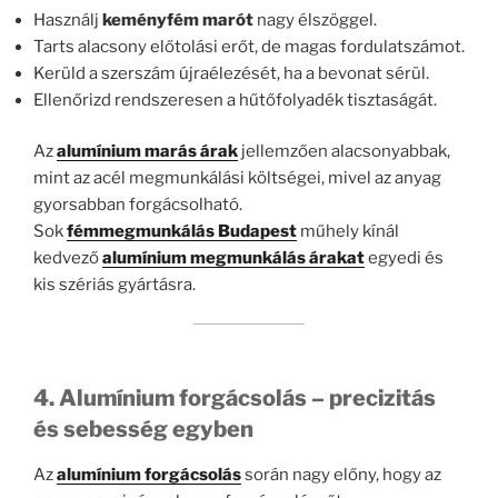
Használj
keményfém marót
nagy élszöggel.
Tarts alacsony előtolási erőt, de magas fordulatszámot.
Kerüld a szerszám újraélezését, ha a bevonat sérül.
Ellenőrizd rendszeresen a hűtőfolyadék tisztaságát.
Az
alumínium marás árak
jellemzően alacsonyabbak,
mint az acél megmunkálási költségei, mivel az anyag
gyorsabban forgácsolható.
Sok
fémmegmunkálás Budapest
műhely kínál
kedvező
alumínium megmunkálás árakat
egyedi és
kis szériás gyártásra.
4. Alumínium forgácsolás – precizitás
és sebesség egyben
Az
alumínium forgácsolás
során nagy előny, hogy az