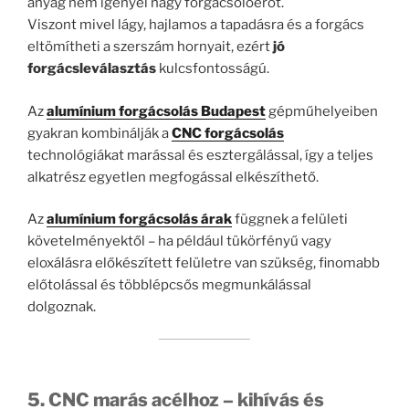
anyag nem igényel nagy forgácsolóerőt.
Viszont mivel lágy, hajlamos a tapadásra és a forgács
eltömítheti a szerszám hornyait, ezért
jó
forgácsleválasztás
kulcsfontosságú.
Az
alumínium forgácsolás Budapest
gépműhelyeiben
gyakran kombinálják a
CNC forgácsolás
technológiákat marással és esztergálással, így a teljes
alkatrész egyetlen megfogással elkészíthető.
Az
alumínium forgácsolás árak
függnek a felületi
követelményektől – ha például tükörfényű vagy
eloxálásra előkészített felületre van szükség, finomabb
előtolással és többlépcsős megmunkálással
dolgoznak.
5. CNC marás acélhoz – kihívás és