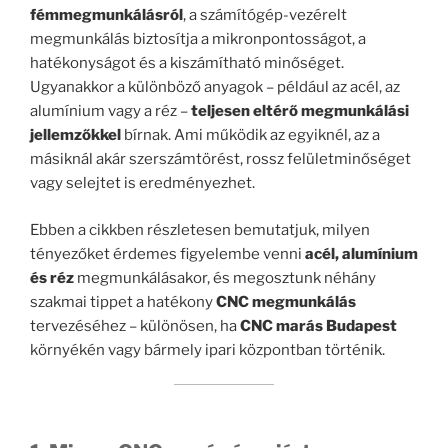
fémmegmunkálásról
, a számítógép-vezérelt
megmunkálás biztosítja a mikronpontosságot, a
hatékonyságot és a kiszámítható minőséget.
Ugyanakkor a különböző anyagok – például az acél, az
alumínium vagy a réz –
teljesen eltérő megmunkálási
jellemzőkkel
bírnak. Ami működik az egyiknél, az a
másiknál akár szerszámtörést, rossz felületminőséget
vagy selejtet is eredményezhet.
Ebben a cikkben részletesen bemutatjuk, milyen
tényezőket érdemes figyelembe venni
acél, alumínium
és réz
megmunkálásakor, és megosztunk néhány
szakmai tippet a hatékony
CNC megmunkálás
tervezéséhez – különösen, ha
CNC marás Budapest
környékén vagy bármely ipari központban történik.