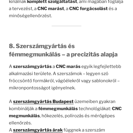
kínálnak
komplett szolgáltatást
, ami magában foglalja
a tervezést, a
CNC marást
, a
CNC forgácsolást
és a
minőségellenőrzést.
8. Szerszámgyártás és
fémmegmunkálás – a precizitás alapja
A
szerszámgyártás
a
CNC marás
egyik legfejlettebb
alkalmazási területe. A szerszámok – legyen szó
fröccsöntő formákról, vágóélekről vagy sablonokról –
mikronpontosságot igényelnek.
A
szerszámgyártás Budapest
üzemeiben gyakran
kombinálják a
fémmegmunkálás
technológiákat:
CNC
megmunkálás
, hőkezelés, polírozás és mérőgépes
ellenőrzés.
A
szerszámgyártás árak
függnek a szerszám