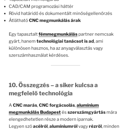
CAD/CAM programozási háttér
Rövid határidő és dokumentált minőségellenőrzés
Átlátható
CNC megmunkálás árak
Egy tapasztalt
fémmegmunkálás
partner nemcsak
gyárt, hanem
technológiai tanácsot is ad
, ami
különösen hasznos, ha az anyagválasztás vagy
szerszámhasználat kérdéses.
10. Összegzés – a siker kulcsa a
megfelelő technológia
A
CNC marás
,
CNC forgácsolás
,
alumínium
megmunkálás Budapest
és
szerszámgyártás
mára
elengedhetetlen része a modern iparnak.
Legyen szó
acélról
,
alumíniumról
vagy
rézről
, minden