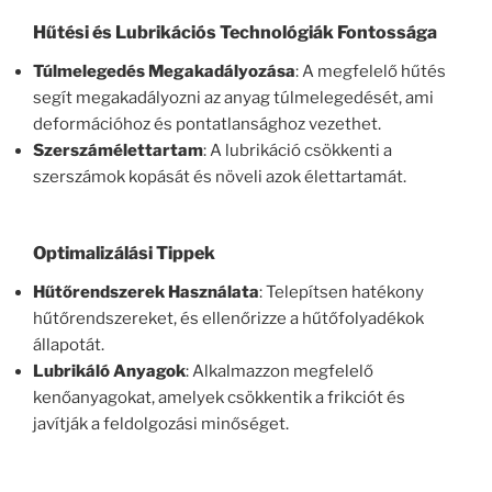
Hűtési és Lubrikációs Technológiák Fontossága
Túlmelegedés Megakadályozása
: A megfelelő hűtés
segít megakadályozni az anyag túlmelegedését, ami
deformációhoz és pontatlansághoz vezethet.
Szerszámélettartam
: A lubrikáció csökkenti a
szerszámok kopását és növeli azok élettartamát.
Optimalizálási Tippek
Hűtőrendszerek Használata
: Telepítsen hatékony
hűtőrendszereket, és ellenőrizze a hűtőfolyadékok
állapotát.
Lubrikáló Anyagok
: Alkalmazzon megfelelő
kenőanyagokat, amelyek csökkentik a frikciót és
javítják a feldolgozási minőséget.