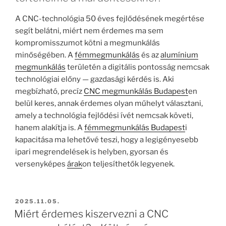
A CNC-technológia 50 éves fejlődésének megértése
segít belátni, miért nem érdemes ma sem
kompromisszumot kötni a megmunkálás
minőségében. A
fémmegmunkálás
és az
alumínium
megmunkálás
területén a digitális pontosság nemcsak
technológiai előny — gazdasági kérdés is. Aki
megbízható, precíz
CNC megmunkálás Budapest
en
belül keres, annak érdemes olyan műhelyt választani,
amely a technológia fejlődési ívét nemcsak követi,
hanem alakítja is. A
fémmegmunkálás Budapest
i
kapacitása ma lehetővé teszi, hogy a legigényesebb
ipari megrendelések is helyben, gyorsan és
versenyképes
árak
on teljesíthetők legyenek.
BEKÜLDVE:
2025.11.05.
Miért érdemes kiszervezni a CNC