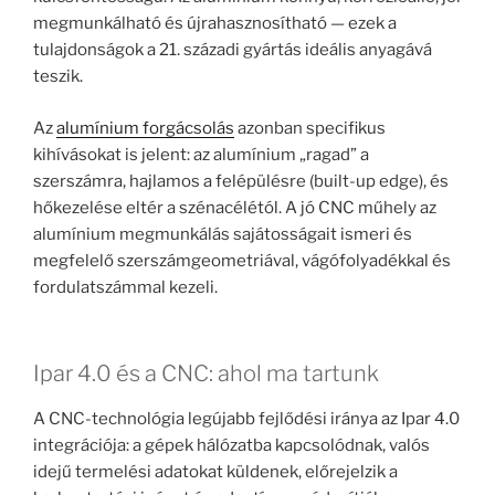
megmunkálható és újrahasznosítható — ezek a
tulajdonságok a 21. századi gyártás ideális anyagává
teszik.
Az
alumínium forgácsolás
azonban specifikus
kihívásokat is jelent: az alumínium „ragad” a
szerszámra, hajlamos a felépülésre (built-up edge), és
hőkezelése eltér a szénacélétól. A jó CNC műhely az
alumínium megmunkálás sajátosságait ismeri és
megfelelő szerszámgeometriával, vágófolyadékkal és
fordulatszámmal kezeli.
Ipar 4.0 és a CNC: ahol ma tartunk
A CNC-technológia legújabb fejlődési iránya az Ipar 4.0
integrációja: a gépek hálózatba kapcsolódnak, valós
idejű termelési adatokat küldenek, előrejelzik a