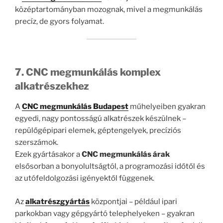
középtartományban mozognak, mivel a megmunkálás
precíz, de gyors folyamat.
7. CNC megmunkálás komplex
alkatrészekhez
A
CNC megmunkálás Budapest
műhelyeiben gyakran
egyedi, nagy pontosságú alkatrészek készülnek –
repülőgépipari elemek, géptengelyek, precíziós
szerszámok.
Ezek gyártásakor a
CNC megmunkálás árak
elsősorban a bonyolultságtól, a programozási időtől és
az utófeldolgozási igényektől függenek.
Az
alkatrészgyártás
központjai – például ipari
parkokban vagy gépgyártó telephelyeken – gyakran