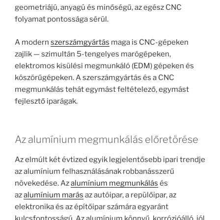
geometriájú, anyagú és minőségű, az egész CNC
folyamat pontossága sérül.
A modern
szerszámgyártás
maga is CNC-gépeken
zajlik — szimultán 5-tengelyes marógépeken,
elektromos kisülési megmunkáló (EDM) gépeken és
köszörűgépeken. A szerszámgyártás és a CNC
megmunkálás tehát egymást feltételező, egymást
fejlesztő iparágak.
Az alumínium megmunkálás előretörése
Az elmúlt két évtized egyik legjelentősebb ipari trendje
az alumínium felhasználásának robbanásszerű
növekedése. Az
alumínium megmunkálás
és
az
alumínium marás
az autóipar, a repülőipar, az
elektronika és az építőipar számára egyaránt
kulcsfontosságú. Az alumínium könnyű, korrózióálló, jól