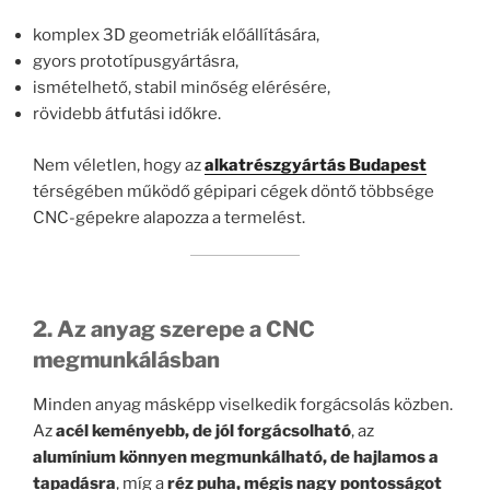
komplex 3D geometriák előállítására,
gyors prototípusgyártásra,
ismételhető, stabil minőség elérésére,
rövidebb átfutási időkre.
Nem véletlen, hogy az
alkatrészgyártás Budapest
térségében működő gépipari cégek döntő többsége
CNC-gépekre alapozza a termelést.
2. Az anyag szerepe a CNC
megmunkálásban
Minden anyag másképp viselkedik forgácsolás közben.
Az
acél keményebb, de jól forgácsolható
, az
alumínium könnyen megmunkálható, de hajlamos a
tapadásra
, míg a
réz puha, mégis nagy pontosságot