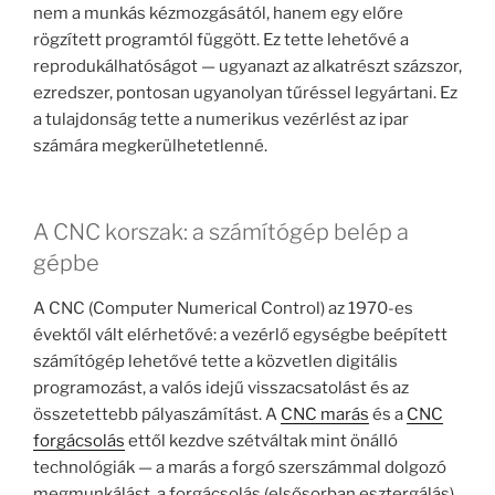
nem a munkás kézmozgásától, hanem egy előre
rögzített programtól függött. Ez tette lehetővé a
reprodukálhatóságot — ugyanazt az alkatrészt százszor,
ezredszer, pontosan ugyanolyan tűréssel legyártani. Ez
a tulajdonság tette a numerikus vezérlést az ipar
számára megkerülhetetlenné.
A CNC korszak: a számítógép belép a
gépbe
A CNC (Computer Numerical Control) az 1970-es
évektől vált elérhetővé: a vezérlő egységbe beépített
számítógép lehetővé tette a közvetlen digitális
programozást, a valós idejű visszacsatolást és az
összetettebb pályaszámítást. A
CNC marás
és a
CNC
forgácsolás
ettől kezdve szétváltak mint önálló
technológiák — a marás a forgó szerszámmal dolgozó
megmunkálást, a forgácsolás (elsősorban esztergálás)