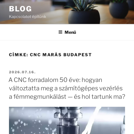
Tartalomhoz
BLOG
Kapcsolatot építünk
Menü
CÍMKE:
CNC MARÁS BUDAPEST
BEKÜLDVE:
2026.07.16.
A CNC forradalom 50 éve: hogyan
változtatta meg a számítógépes vezérlés
a fémmegmunkálást — és hol tartunk ma?