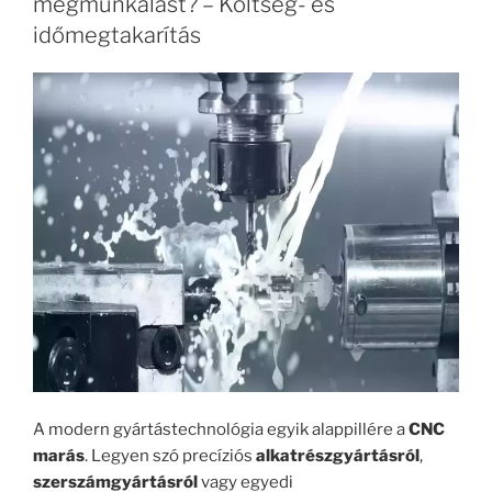
megmunkálást? – Költség- és
időmegtakarítás
A modern gyártástechnológia egyik alappillére a
CNC
marás
. Legyen szó precíziós
alkatrészgyártásról
,
szerszámgyártásról
vagy egyedi