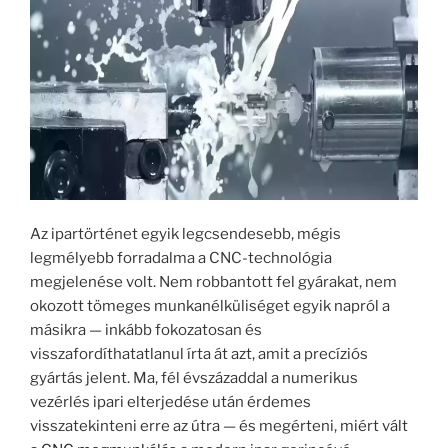
Az ipartörténet egyik legcsendesebb, mégis
legmélyebb forradalma a CNC-technológia
megjelenése volt. Nem robbantott fel gyárakat, nem
okozott tömeges munkanélküliséget egyik napról a
másikra — inkább fokozatosan és
visszafordíthatatlanul írta át azt, amit a precíziós
gyártás jelent. Ma, fél évszázaddal a numerikus
vezérlés ipari elterjedése után érdemes
visszatekinteni erre az útra — és megérteni, miért vált