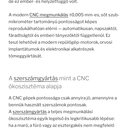
de ez ember- és helyzetfüggő volt.
A modern
CNC megmunkálás
±0,005 mm-es, sőt szub-
mikrométer tartományú pontosságot képes
reprodukálhatóan elérni — automatikusan, napszaktól,
fáradtságtól és emberi tényezőktől függetlenül. Ez
teszi lehetővé a modern repülőgép-motorok, orvosi
implantátumok és elektronikai alkatrészek
tömeggyártását.
A
szerszámgyártás
mint a CNC
ökoszisztéma alapja
A CNC gépek pontossága csak annyira jó, amennyire a
bennük használt szerszámok pontosak.
A
szerszámgyártás
a teljes megmunkálási
ökoszisztéma egyik legelső és legkritikusabb lépése:
ha a maró, a fúró vagy az esztergakés nem megfelelő