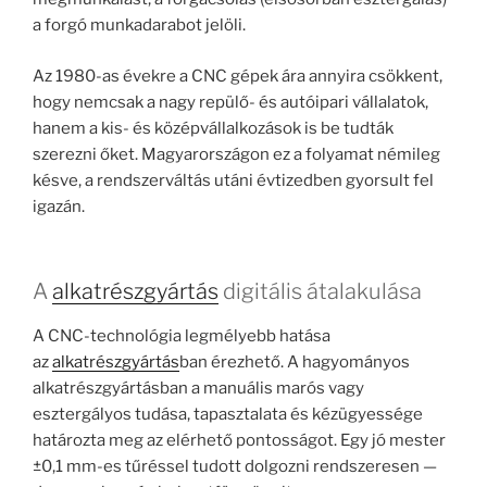
a forgó munkadarabot jelöli.
Az 1980-as évekre a CNC gépek ára annyira csökkent,
hogy nemcsak a nagy repülő- és autóipari vállalatok,
hanem a kis- és középvállalkozások is be tudták
szerezni őket. Magyarországon ez a folyamat némileg
késve, a rendszerváltás utáni évtizedben gyorsult fel
igazán.
A
alkatrészgyártás
digitális átalakulása
A CNC-technológia legmélyebb hatása
az
alkatrészgyártás
ban érezhető. A hagyományos
alkatrészgyártásban a manuális marós vagy
esztergályos tudása, tapasztalata és kézügyessége
határozta meg az elérhető pontosságot. Egy jó mester
±0,1 mm-es tűréssel tudott dolgozni rendszeresen —