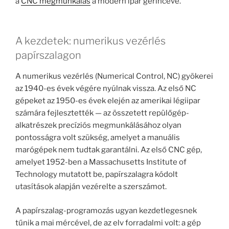
a
CNC megmunkálás
a modern ipar gerincévé.
A kezdetek: numerikus vezérlés
papírszalagon
A numerikus vezérlés (Numerical Control, NC) gyökerei
az 1940-es évek végére nyúlnak vissza. Az első NC
gépeket az 1950-es évek elején az amerikai légiipar
számára fejlesztették — az összetett repülőgép-
alkatrészek precíziós megmunkálásához olyan
pontosságra volt szükség, amelyet a manuális
marógépek nem tudtak garantálni. Az első CNC gép,
amelyet 1952-ben a Massachusetts Institute of
Technology mutatott be, papírszalagra kódolt
utasítások alapján vezérelte a szerszámot.
A papírszalag-programozás ugyan kezdetlegesnek
tűnik a mai mércével, de az elv forradalmi volt: a gép