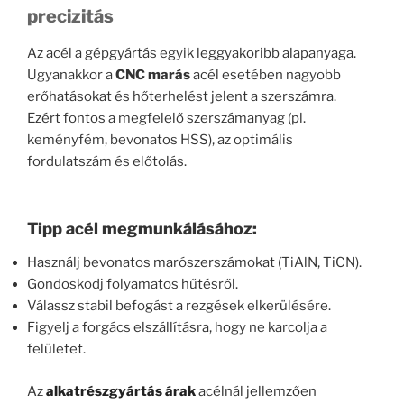
precizitás
Az acél a gépgyártás egyik leggyakoribb alapanyaga.
Ugyanakkor a
CNC marás
acél esetében nagyobb
erőhatásokat és hőterhelést jelent a szerszámra.
Ezért fontos a megfelelő szerszámanyag (pl.
keményfém, bevonatos HSS), az optimális
fordulatszám és előtolás.
Tipp acél megmunkálásához:
Használj bevonatos marószerszámokat (TiAlN, TiCN).
Gondoskodj folyamatos hűtésről.
Válassz stabil befogást a rezgések elkerülésére.
Figyelj a forgács elszállításra, hogy ne karcolja a
felületet.
Az
alkatrészgyártás árak
acélnál jellemzően