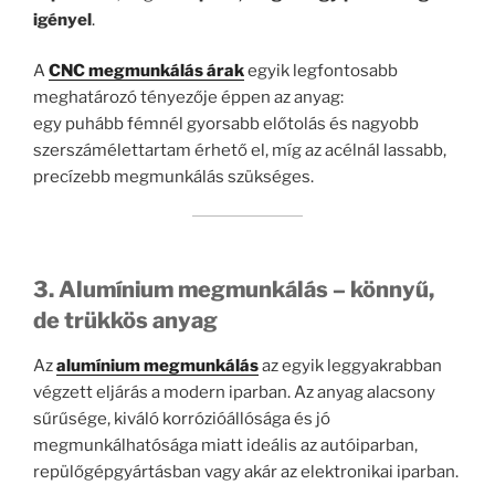
igényel
.
A
CNC megmunkálás árak
egyik legfontosabb
meghatározó tényezője éppen az anyag:
egy puhább fémnél gyorsabb előtolás és nagyobb
szerszámélettartam érhető el, míg az acélnál lassabb,
precízebb megmunkálás szükséges.
3. Alumínium megmunkálás – könnyű,
de trükkös anyag
Az
alumínium megmunkálás
az egyik leggyakrabban
végzett eljárás a modern iparban. Az anyag alacsony
sűrűsége, kiváló korrózióállósága és jó
megmunkálhatósága miatt ideális az autóiparban,
repülőgépgyártásban vagy akár az elektronikai iparban.