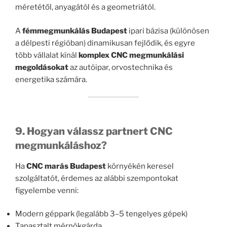
méretétől, anyagától és a geometriától.
A
fémmegmunkálás Budapest
ipari bázisa (különösen
a délpesti régióban) dinamikusan fejlődik, és egyre
több vállalat kínál
komplex CNC megmunkálási
megoldásokat
az autóipar, orvostechnika és
energetika számára.
9. Hogyan válassz partnert CNC
megmunkáláshoz?
Ha
CNC marás Budapest
környékén keresel
szolgáltatót, érdemes az alábbi szempontokat
figyelembe venni:
Modern géppark (legalább 3–5 tengelyes gépek)
Tapasztalt mérnökgárda