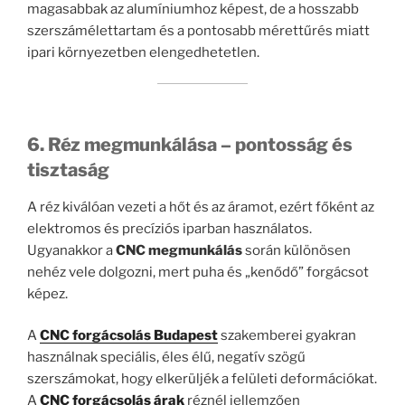
magasabbak az alumíniumhoz képest, de a hosszabb
szerszámélettartam és a pontosabb mérettűrés miatt
ipari környezetben elengedhetetlen.
6. Réz megmunkálása – pontosság és
tisztaság
A réz kiválóan vezeti a hőt és az áramot, ezért főként az
elektromos és precíziós iparban használatos.
Ugyanakkor a
CNC megmunkálás
során különösen
nehéz vele dolgozni, mert puha és „kenődő” forgácsot
képez.
A
CNC forgácsolás Budapest
szakemberei gyakran
használnak speciális, éles élű, negatív szögű
szerszámokat, hogy elkerüljék a felületi deformációkat.
A
CNC forgácsolás árak
réznél jellemzően