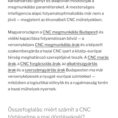
karbantartási igényt és adaptívan módosítják a
megmunkálási paramétereket. A mesterséges
intelligencia alapú folyamatoptimalizálás már nem a
jövő — megjelent az élvonalbeli CNC műhelyekben.
Magyarországon a
CNC megmunkálás Budapest
i és
vidéki kapacitása folyamatosan bővül — a
versenyképes
CNC megmunkálás árak
és a képzett
szakembergárda a hazai CNC ipart a közép-európai
térség meghatározó szereplőjévé teszik. A
CNC marás
árak
, a
CNC forgácsolás árak
, az
alkatrészgyártás
árak
és a
szerszámgyártás árak
Budapesten ma már
versenyképesek a nyugat-európai szintekkel —
miközben a logisztikai előnyök és a rugalmasság terén
a hazai műhelyek nyernek.
Összefoglalás: miért számít a CNC
történelme a mai döntéseknél?