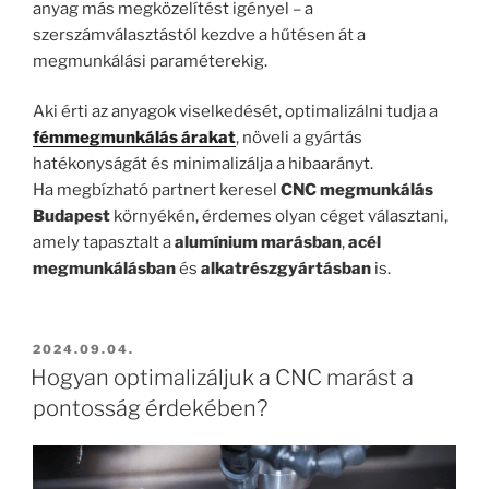
anyag más megközelítést igényel – a
szerszámválasztástól kezdve a hűtésen át a
megmunkálási paraméterekig.
Aki érti az anyagok viselkedését, optimalizálni tudja a
fémmegmunkálás árakat
, növeli a gyártás
hatékonyságát és minimalizálja a hibaarányt.
Ha megbízható partnert keresel
CNC megmunkálás
Budapest
környékén, érdemes olyan céget választani,
amely tapasztalt a
alumínium marásban
,
acél
megmunkálásban
és
alkatrészgyártásban
is.
BEKÜLDVE:
2024.09.04.
Hogyan optimalizáljuk a CNC marást a
pontosság érdekében?