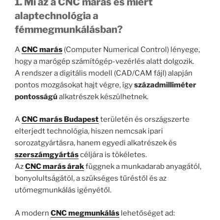
1. Mi az a CNC marás és miért
alaptechnológia a
fémmegmunkálásban?
A
CNC marás
(Computer Numerical Control) lényege,
hogy a marógép számítógép-vezérlés alatt dolgozik.
A rendszer a digitális modell (CAD/CAM fájl) alapján
pontos mozgásokat hajt végre, így
századmilliméter
pontosságú
alkatrészek készülhetnek.
A
CNC marás Budapest
területén és országszerte
elterjedt technológia, hiszen nemcsak ipari
sorozatgyártásra, hanem egyedi alkatrészek és
szerszámgyártás
céljára is tökéletes.
Az
CNC marás árak
függnek a munkadarab anyagától,
bonyolultságától, a szükséges tűréstől és az
utómegmunkálás igényétől.
A modern
CNC megmunkálás
lehetőséget ad: