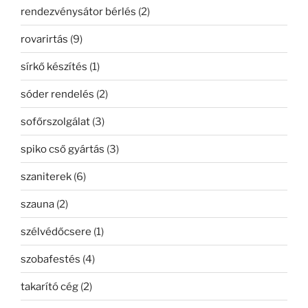
rendezvénysátor bérlés
(2)
rovarirtás
(9)
sírkő készítés
(1)
sóder rendelés
(2)
sofőrszolgálat
(3)
spiko cső gyártás
(3)
szaniterek
(6)
szauna
(2)
szélvédőcsere
(1)
szobafestés
(4)
takarító cég
(2)