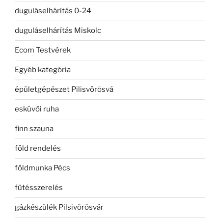
duguláselhárítás 0-24
duguláselhárítás Miskolc
Ecom Testvérek
Egyéb kategória
épületgépészet Pilisvörösvá
esküvői ruha
finn szauna
föld rendelés
földmunka Pécs
fűtésszerelés
gázkészülék Pilsivörösvár