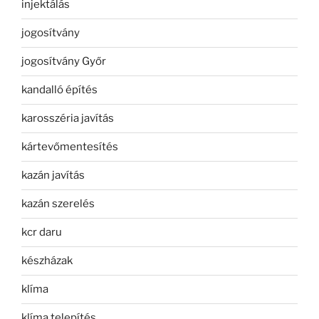
injektálás
jogosítvány
jogosítvány Győr
kandalló építés
karosszéria javítás
kártevőmentesítés
kazán javítás
kazán szerelés
kcr daru
készházak
klíma
klíma telepítés