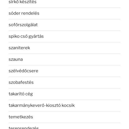
sírkő készítés
sóder rendelés
sofőrszolgálat
spiko cső gyártás
szaniterek
szauna
szélvédőcsere
szobafestés
takarító cég
takarmánykeverő-kiosztó kocsik
temetkezés
tereprendezés