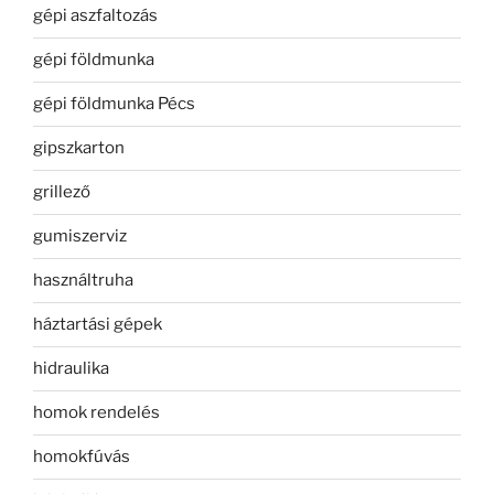
gépi aszfaltozás
gépi földmunka
gépi földmunka Pécs
gipszkarton
grillező
gumiszerviz
használtruha
háztartási gépek
hidraulika
homok rendelés
homokfúvás