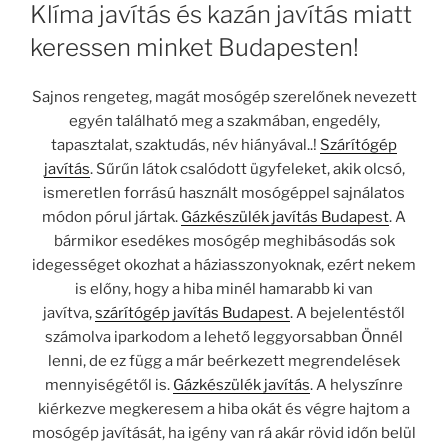
Klíma javítás és kazán javítás miatt
keressen minket Budapesten!
Sajnos rengeteg, magát mosógép szerelőnek nevezett
egyén található meg a szakmában, engedély,
tapasztalat, szaktudás, név hiányával..!
Szárítógép
javítás
. Sűrűn látok csalódott ügyfeleket, akik olcsó,
ismeretlen forrású használt mosógéppel sajnálatos
módon pórul jártak.
Gázkészülék javítás Budapest
. A
bármikor esedékes mosógép meghibásodás sok
idegességet okozhat a háziasszonyoknak, ezért nekem
is előny, hogy a hiba minél hamarabb ki van
javítva,
szárítógép javítás Budapest
. A bejelentéstől
számolva iparkodom a lehető leggyorsabban Önnél
lenni, de ez függ a már beérkezett megrendelések
mennyiségétől is.
Gázkészülék javítás
. A helyszínre
kiérkezve megkeresem a hiba okát és végre hajtom a
mosógép javítását, ha igény van rá akár rövid időn belül