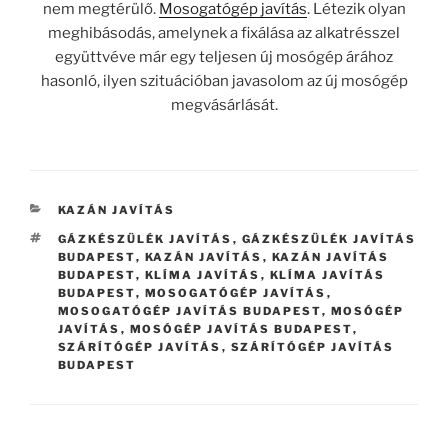
nem megtérülő.
Mosogatógép javítás
. Létezik olyan
meghibásodás, amelynek a fixálása az alkatrésszel
együttvéve már egy teljesen új mosógép árához
hasonló, ilyen szituációban javasolom az új mosógép
megvásárlását.
KATEGÓRIÁK
KAZÁN JAVÍTÁS
CÍMKÉK
GÁZKÉSZÜLÉK JAVÍTÁS
,
GÁZKÉSZÜLÉK JAVÍTÁS
BUDAPEST
,
KAZÁN JAVÍTÁS
,
KAZÁN JAVÍTÁS
BUDAPEST
,
KLÍMA JAVÍTÁS
,
KLÍMA JAVÍTÁS
BUDAPEST
,
MOSOGATÓGÉP JAVÍTÁS
,
MOSOGATÓGÉP JAVÍTÁS BUDAPEST
,
MOSÓGÉP
JAVÍTÁS
,
MOSÓGÉP JAVÍTÁS BUDAPEST
,
SZÁRÍTÓGÉP JAVÍTÁS
,
SZÁRÍTÓGÉP JAVÍTÁS
BUDAPEST