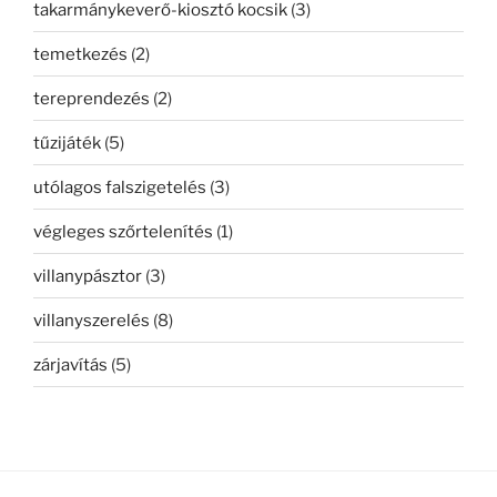
takarmánykeverő-kiosztó kocsik
(3)
temetkezés
(2)
tereprendezés
(2)
tűzijáték
(5)
utólagos falszigetelés
(3)
végleges szőrtelenítés
(1)
villanypásztor
(3)
villanyszerelés
(8)
zárjavítás
(5)