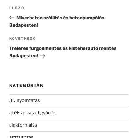
Bejegyzés
Korábbi
ELŐZŐ
navigáció
bejegyzés
Mixerbeton szállítás és betonpumpálás
Budapesten!
Következő
KÖVETKEZŐ
bejegyzés
Tréleres furgonmentés és kisteherautó mentés
Budapesten!
KATEGÓRIÁK
3D nyomtatás
acélszerkezet gyártás
alakformálás
aszfaltozás