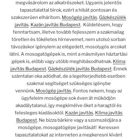
megvásárolom az alkatrészeket. Ugyanis jelentős
tapasztalattal bírok, ezért a hibát pontosan és
szakszerűen elhárítom.
Mosógép javítás
.
Gázkészülék
javítás
.
Kazán javítás Budapest
. Küldetésem, hogy
fenntartsam, illetve tovább fejlesszem a szakmailag
töretlen és tökéletes hírnevemet, nem utolsó sorban
távozáskor igénylem az elégedett, mosolygós arcokat
látni. A mosogatógépek is, mint a másmilyen háztartási
gépek is, előbb vagy utóbb meghibásodhatnak.
Klíma
javítás Budapest
.
Gázkészülék javítás Budapest
. Ennek
számtalan oka adódhat, de a legelterjedtebb esetben
szakmai segítséget szükséges igénybe
vennünk.
Mosógép javítás
. Fontos nekem, hogy az
ügyfeleim mosógépe sok éven át működjön
akadálytalanul, így megkímélve őket a haragtól és
felesleges kiadásoktól.
Kazán javítás
.
Klíma javítás
Budapest
. Ne bízza bárkire vagy a szomszédjára a
mosógépe, mosogatógépe javítását! Keressen
tapasztalatokat az interneten a megkeresni kívánt