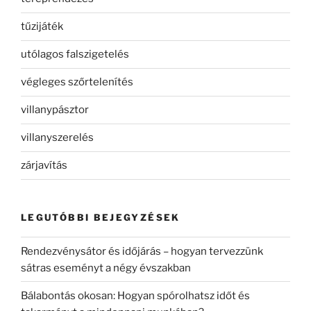
tűzijáték
utólagos falszigetelés
végleges szőrtelenítés
villanypásztor
villanyszerelés
zárjavítás
LEGUTÓBBI BEJEGYZÉSEK
Rendezvénysátor és időjárás – hogyan tervezzünk
sátras eseményt a négy évszakban
Bálabontás okosan: Hogyan spórolhatsz időt és