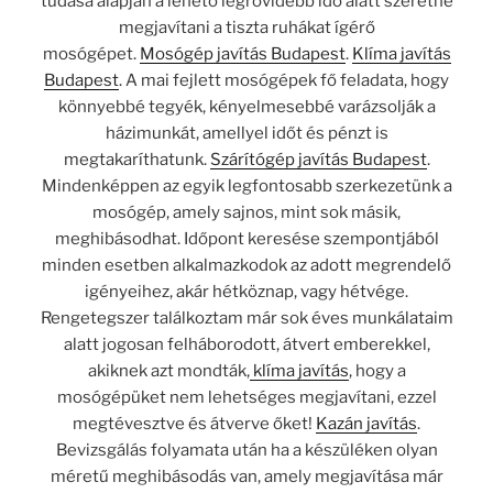
tudása alapján a lehető legrövidebb idő alatt szeretné
megjavítani a tiszta ruhákat ígérő
mosógépet.
Mosógép javítás Budapest
.
Klíma javítás
Budapest
. A mai fejlett mosógépek fő feladata, hogy
könnyebbé tegyék, kényelmesebbé varázsolják a
házimunkát, amellyel időt és pénzt is
megtakaríthatunk.
Szárítógép javítás Budapest
.
Mindenképpen az egyik legfontosabb szerkezetünk a
mosógép, amely sajnos, mint sok másik,
meghibásodhat. Időpont keresése szempontjából
minden esetben alkalmazkodok az adott megrendelő
igényeihez, akár hétköznap, vagy hétvége.
Rengetegszer találkoztam már sok éves munkálataim
alatt jogosan felháborodott, átvert emberekkel,
akiknek azt mondták,
klíma javítás
, hogy a
mosógépüket nem lehetséges megjavítani, ezzel
megtévesztve és átverve őket!
Kazán javítás
.
Bevizsgálás folyamata után ha a készüléken olyan
méretű meghibásodás van, amely megjavítása már