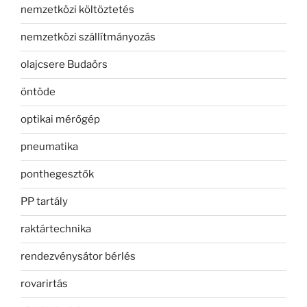
nemzetközi költöztetés
nemzetközi szállítmányozás
olajcsere Budaörs
öntöde
optikai mérőgép
pneumatika
ponthegesztők
PP tartály
raktártechnika
rendezvénysátor bérlés
rovarirtás