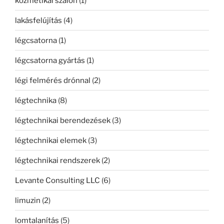
kozmetikai szalon
(1)
lakásfelújítás
(4)
légcsatorna
(1)
légcsatorna gyártás
(1)
légi felmérés drónnal
(2)
légtechnika
(8)
légtechnikai berendezések
(3)
légtechnikai elemek
(3)
légtechnikai rendszerek
(2)
Levante Consulting LLC
(6)
limuzin
(2)
lomtalanítás
(5)