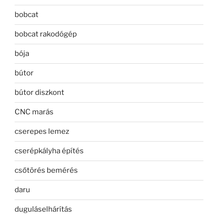
bobcat
bobcat rakodógép
bója
bútor
bútor diszkont
CNC marás
cserepes lemez
cserépkályha építés
csőtörés bemérés
daru
duguláselhárítás