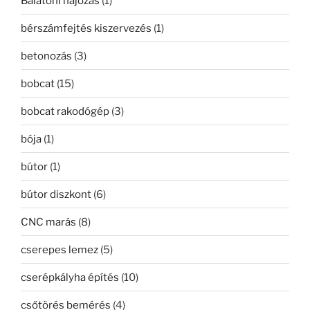
Balatoni hajózás
(1)
bérszámfejtés kiszervezés
(1)
betonozás
(3)
bobcat
(15)
bobcat rakodógép
(3)
bója
(1)
bútor
(1)
bútor diszkont
(6)
CNC marás
(8)
cserepes lemez
(5)
cserépkályha építés
(10)
csőtörés bemérés
(4)