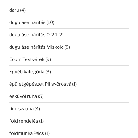
daru
(4)
duguláselhárítás
(10)
duguláselhárítás 0-24
(2)
duguláselhárítás Miskolc
(9)
Ecom Testvérek
(9)
Egyéb kategória
(3)
épületgépészet Pilisvörösvá
(1)
esküvői ruha
(5)
finn szauna
(4)
föld rendelés
(1)
földmunka Pécs
(1)