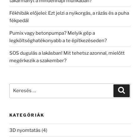
takarmányt a mindennapi munkában?
Fékhibák előjelei: Ezt jelzi a nyikorgás, a rázás és a puha
fékpedál
Pumix vagy betonpumpa? Melyik gép a
legköltséghatékonyabb a te építkezéseden?
SOS dugulás a lakásban! Mit tehetsz azonnal, mielőtt
megérkezik a szakember?
Keresés
Keresé
a
következő
kifejezésre:
KATEGÓRIÁK
3D nyomtatás
(4)