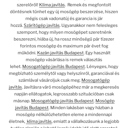
szerelőről!
Klíma javítás
. Remek és megfontolt
döntésnek tűnhet egy új mosógép beszerzése, hiszen
mégis csak vadonatúj és garancia is jár
hozzá.
Szárítógép javítás
. Ugyanakkor nem felesleges
szempont, hogy milyen mosógépet szeretnénk
beszerezni, hiába új, ha rossz minőségű pár tízezer
forintos mosógép és maximum pár évet fog
működni.
Kazán javítás Budapest
. Egy használt
mosógép vásárlása is remek választás
lehet.
Mosogatógép javítás Budapest
. Lényeges, hogy
megbízható személytől vagy helyszínről, garanciával és
számlával vásároljuk csak meg.
Mosogatógép
javítás
. Javításra váró mosógépéhez már a megkeresés
napján ellátogatok, legrosszabb szituációban csak
másnap.
Mosogatógép javítás Budapest
.
Mosógép
javítás Budapest
. Minden lakásban vagy házban a
mosógép nélkülözhetetlen eleme a mindennapi
életnek,
klíma javítás
, emiatt a vállalkozásunk a legjobb