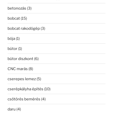
betonozás
(3)
bobcat
(15)
bobcat rakodógép
(3)
bója
(1)
bútor
(1)
bútor diszkont
(6)
CNC marás
(8)
cserepes lemez
(5)
cserépkályha építés
(10)
csőtörés bemérés
(4)
daru
(4)