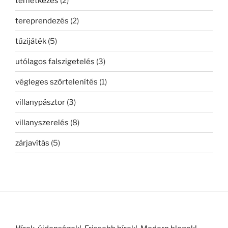
temetkezés
(2)
tereprendezés
(2)
tűzijáték
(5)
utólagos falszigetelés
(3)
végleges szőrtelenítés
(1)
villanypásztor
(3)
villanyszerelés
(8)
zárjavítás
(5)