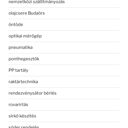
nemzetközi szállítmányozás
olajcsere Budaörs
öntöde
optikai mérőgép
pneumatika
ponthegesztők
PP tartály
raktártechnika
rendezvénysátor bérlés
rovarirtás
sírkő készítés
sóder rendelés