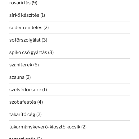
rovarirtás
(9)
sírkő készítés
(1)
sóder rendelés
(2)
sofőrszolgálat
(3)
spiko cső gyártás
(3)
szaniterek
(6)
szauna
(2)
szélvédőcsere
(1)
szobafestés
(4)
takarító cég
(2)
takarmánykeverő-kiosztó kocsik
(2)