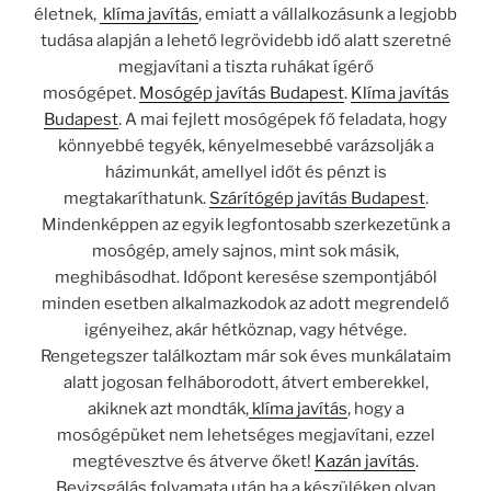
életnek,
klíma javítás
, emiatt a vállalkozásunk a legjobb
tudása alapján a lehető legrövidebb idő alatt szeretné
megjavítani a tiszta ruhákat ígérő
mosógépet.
Mosógép javítás Budapest
.
Klíma javítás
Budapest
. A mai fejlett mosógépek fő feladata, hogy
könnyebbé tegyék, kényelmesebbé varázsolják a
házimunkát, amellyel időt és pénzt is
megtakaríthatunk.
Szárítógép javítás Budapest
.
Mindenképpen az egyik legfontosabb szerkezetünk a
mosógép, amely sajnos, mint sok másik,
meghibásodhat. Időpont keresése szempontjából
minden esetben alkalmazkodok az adott megrendelő
igényeihez, akár hétköznap, vagy hétvége.
Rengetegszer találkoztam már sok éves munkálataim
alatt jogosan felháborodott, átvert emberekkel,
akiknek azt mondták,
klíma javítás
, hogy a
mosógépüket nem lehetséges megjavítani, ezzel
megtévesztve és átverve őket!
Kazán javítás
.
Bevizsgálás folyamata után ha a készüléken olyan