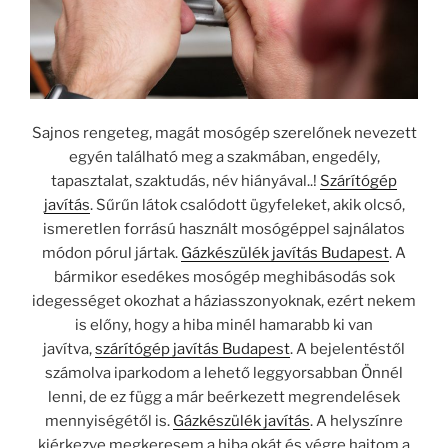
Sajnos rengeteg, magát mosógép szerelőnek nevezett
egyén található meg a szakmában, engedély,
tapasztalat, szaktudás, név hiányával..!
Szárítógép
javítás
. Sűrűn látok csalódott ügyfeleket, akik olcsó,
ismeretlen forrású használt mosógéppel sajnálatos
módon pórul jártak.
Gázkészülék javítás Budapest
. A
bármikor esedékes mosógép meghibásodás sok
idegességet okozhat a háziasszonyoknak, ezért nekem
is előny, hogy a hiba minél hamarabb ki van
javítva,
szárítógép javítás Budapest
. A bejelentéstől
számolva iparkodom a lehető leggyorsabban Önnél
lenni, de ez függ a már beérkezett megrendelések
mennyiségétől is.
Gázkészülék javítás
. A helyszínre
kiérkezve megkeresem a hiba okát és végre hajtom a