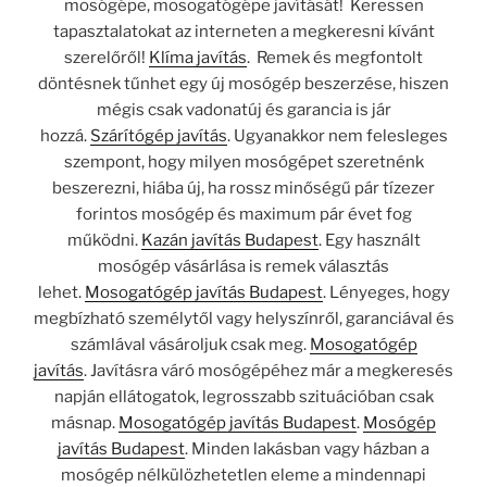
mosógépe, mosogatógépe javítását! Keressen
tapasztalatokat az interneten a megkeresni kívánt
szerelőről!
Klíma javítás
. Remek és megfontolt
döntésnek tűnhet egy új mosógép beszerzése, hiszen
mégis csak vadonatúj és garancia is jár
hozzá.
Szárítógép javítás
. Ugyanakkor nem felesleges
szempont, hogy milyen mosógépet szeretnénk
beszerezni, hiába új, ha rossz minőségű pár tízezer
forintos mosógép és maximum pár évet fog
működni.
Kazán javítás Budapest
. Egy használt
mosógép vásárlása is remek választás
lehet.
Mosogatógép javítás Budapest
. Lényeges, hogy
megbízható személytől vagy helyszínről, garanciával és
számlával vásároljuk csak meg.
Mosogatógép
javítás
. Javításra váró mosógépéhez már a megkeresés
napján ellátogatok, legrosszabb szituációban csak
másnap.
Mosogatógép javítás Budapest
.
Mosógép
javítás Budapest
. Minden lakásban vagy házban a
mosógép nélkülözhetetlen eleme a mindennapi