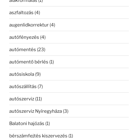
alakformálás
(1)
aszfaltozás
(4)
augenlidkorrektur
(4)
autófényezés
(4)
autómentés
(23)
autómentő bérlés
(1)
autósiskola
(9)
autószállítás
(7)
autószerviz
(11)
autószerviz Nyíregyháza
(3)
Balatoni hajózás
(1)
bérszámfejtés kiszervezés
(1)