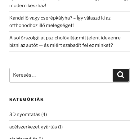
modern készház!
Kandalló vagy cserépkályha? – Így válaszd ki az
otthonodhoz illő melegséget!
A sofőrszolgálat pszichológiája: mit jelent idegenre
bízni az autót — és miért szabadít fel ez minket?
Keresés
Keresé
a
következő
kifejezésre:
KATEGÓRIÁK
3D nyomtatás
(4)
acélszerkezet gyártás
(1)