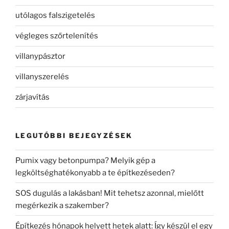
utólagos falszigetelés
végleges szőrtelenítés
villanypásztor
villanyszerelés
zárjavítás
LEGUTÓBBI BEJEGYZÉSEK
Pumix vagy betonpumpa? Melyik gép a
legköltséghatékonyabb a te építkezéseden?
SOS dugulás a lakásban! Mit tehetsz azonnal, mielőtt
megérkezik a szakember?
Építkezés hónapok helyett hetek alatt: Így készül el egy