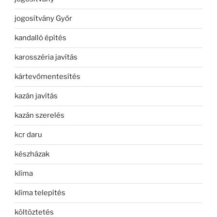
jogosítvány Győr
kandalló építés
karosszéria javítás
kártevőmentesítés
kazán javítás
kazán szerelés
kcr daru
készházak
klíma
klíma telepítés
költöztetés