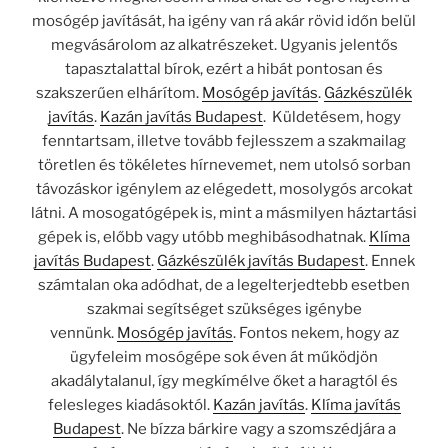
mosógép javítását, ha igény van rá akár rövid időn belül
megvásárolom az alkatrészeket. Ugyanis jelentős
tapasztalattal bírok, ezért a hibát pontosan és
szakszerűen elhárítom.
Mosógép javítás
.
Gázkészülék
javítás
.
Kazán javítás Budapest
. Küldetésem, hogy
fenntartsam, illetve tovább fejlesszem a szakmailag
töretlen és tökéletes hírnevemet, nem utolsó sorban
távozáskor igénylem az elégedett, mosolygós arcokat
látni. A mosogatógépek is, mint a másmilyen háztartási
gépek is, előbb vagy utóbb meghibásodhatnak.
Klíma
javítás Budapest
.
Gázkészülék javítás Budapest
. Ennek
számtalan oka adódhat, de a legelterjedtebb esetben
szakmai segítséget szükséges igénybe
vennünk.
Mosógép javítás
. Fontos nekem, hogy az
ügyfeleim mosógépe sok éven át működjön
akadálytalanul, így megkímélve őket a haragtól és
felesleges kiadásoktól.
Kazán javítás
.
Klíma javítás
Budapest
. Ne bízza bárkire vagy a szomszédjára a