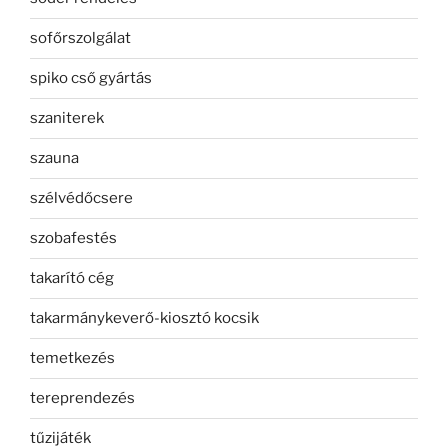
sofőrszolgálat
spiko cső gyártás
szaniterek
szauna
szélvédőcsere
szobafestés
takarító cég
takarmánykeverő-kiosztó kocsik
temetkezés
tereprendezés
tűzijáték