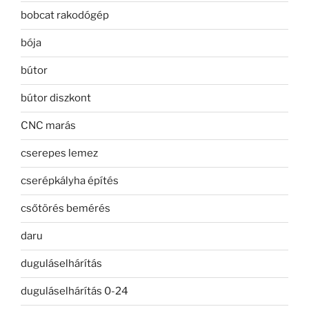
bobcat rakodógép
bója
bútor
bútor diszkont
CNC marás
cserepes lemez
cserépkályha építés
csőtörés bemérés
daru
duguláselhárítás
duguláselhárítás 0-24