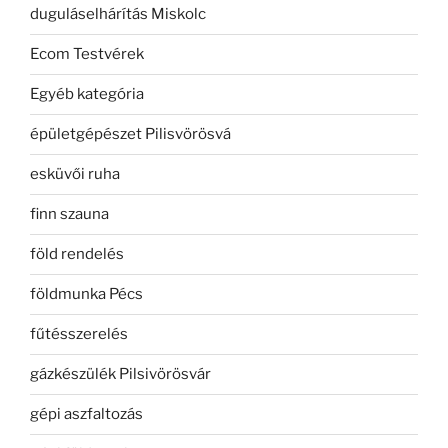
duguláselhárítás Miskolc
Ecom Testvérek
Egyéb kategória
épületgépészet Pilisvörösvá
esküvői ruha
finn szauna
föld rendelés
földmunka Pécs
fűtésszerelés
gázkészülék Pilsivörösvár
gépi aszfaltozás