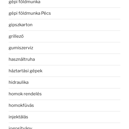
gépi földmunka
gépi földmunka Pécs
gipszkarton
grillező
gumiszerviz
használtruha
háztartási gépek
hidraulika
homok rendelés
homokfúvás
injektálás
jogosítvány