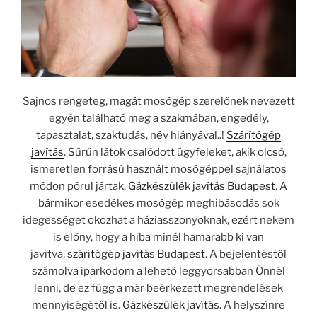
Sajnos rengeteg, magát mosógép szerelőnek nevezett
egyén található meg a szakmában, engedély,
tapasztalat, szaktudás, név hiányával..!
Szárítógép
javítás
. Sűrűn látok csalódott ügyfeleket, akik olcsó,
ismeretlen forrású használt mosógéppel sajnálatos
módon pórul jártak.
Gázkészülék javítás Budapest
. A
bármikor esedékes mosógép meghibásodás sok
idegességet okozhat a háziasszonyoknak, ezért nekem
is előny, hogy a hiba minél hamarabb ki van
javítva,
szárítógép javítás Budapest
. A bejelentéstől
számolva iparkodom a lehető leggyorsabban Önnél
lenni, de ez függ a már beérkezett megrendelések
mennyiségétől is.
Gázkészülék javítás
. A helyszínre