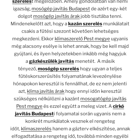
szerelés
t megelőzően. Amely gondolatban van némi
igazság,
mosógép javítás Budapest
de azért egy-két
dolgot
mosógép javítás árak
jobb tisztába tenni.
Mindenekelőtt azt, hogy a
kazán szerelés
munkálatait
csakis a fűtési szezont követően lehetséges
megkezdeni. Ekkor
klímaszerelő Pest megye
ugyanis
még alacsony esélye is lehet annak, hogy be kell majd
gyújtani, és ilyen helyzetekben inkább még hagyjuk
a
gázkészülék javítás
menetét. A másik
tényező,
mosógép szerelés
hogy ugyan a teljes
fűtéskorszerűsítés folyamatának levezénylése
hónapokon keresztül is fennállhat, de ez nem jelenti
azt,
klíma javítás árak
hogy ennyi időn keresztül
szükséges nélkülözni a kazánt
mosogatógép javítás
Pest megye
és ezzel együtt a meleg vizet. A
cirkó
javítás Budapest
i folyamatai során ugyanis nem a
konkrét munkálatok vesznek el rengeteg
időt,
klímaszerelés
hanem a gázterv elkészítése, annak
elfogadtatása a rengeteg idő, továbbá minden egyébi