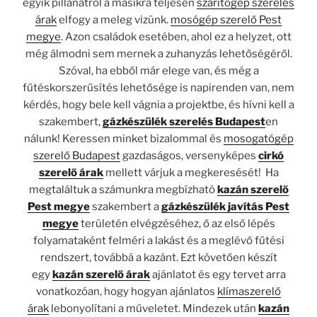
egyik pillanatról a másikra teljesen
szárítógép szerelés
árak
elfogy a meleg vizünk.
mosógép szerelő Pest
megye
. Azon családok esetében, ahol ez a helyzet, ott
még álmodni sem mernek a zuhanyzás lehetőségéről.
Szóval, ha ebből már elege van, és még a
fűtéskorszerűsítés lehetősége is napirenden van, nem
kérdés, hogy bele kell vágnia a projektbe, és hívni kell a
szakembert,
gázkészülék szerelés Budapest
en
nálunk! Keressen minket bizalommal és
mosogatógép
szerelő Budapest
gazdaságos, versenyképes
cirkó
szerelő árak
mellett várjuk a megkeresését! Ha
megtaláltuk a számunkra megbízható
kazán szerelő
Pest megye
szakembert a
gázkészülék javítás Pest
megye
területén elvégzéséhez, ő az első lépés
folyamataként felméri a lakást és a meglévő fűtési
rendszert, továbbá a kazánt. Ezt követően készít
egy
kazán szerelő árak
ajánlatot és egy tervet arra
vonatkozóan, hogy hogyan ajánlatos
klímaszerelő
árak
lebonyolítani a műveletet. Mindezek után
kazán