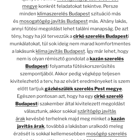
megye
konkrét feladatokat tekintve. Persze
minden
klímaszerelés Budapest
szituáció más
és
mosogatógép javítás Budapest
más. Ahány lakás,
annyi fűtési megoldást lehet találni manapság. De azt
tény, hogy ha jól tervezzük a
cirkó szerelés Budapest
i
munkálatokat, túl sok ideig nem marad komfortmentes
a lakásunk
klíma javítás Budapest
. Így már lehet, hogy
nem is olyan rémisztő gondolat a
kazán szerelés
Budapest
i folyamata fűtéskorszerűsítés
szempontjából. Akkor pedig végképp teljesen
kivitelezhető a terv, ha az elvárt eredményeket is szem
előtt tartjuk
gázkészülék szerelés Pest megye
.
Egészen pontosan azt, hogy ha egy
cirkó szerelő
Budapest
i szakember által kivitelezett megoldást
választunk, akkor sokkal
szárítógép javítás
árak
kevésbé terhelnek majd meg minket a
kazán
javítás árak
, továbbá a lakásban uralkodó meleg
érzését is sokkal kellemesebben
mosógép szerelés