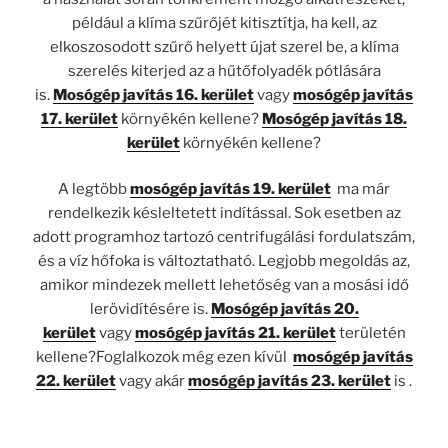
például a klíma szűrőjét kitisztítja, ha kell, az
elkoszosodott szűrő helyett újat szerel be, a klíma
szerelés kiterjed az a hűtőfolyadék pótlására
is.
Mosógép javítás 16. kerület
vagy
mosógép javítás
17. kerület
környékén kellene?
Mosógép javítás 18.
kerület
környékén kellene?
A legtöbb
mosógép javítás 19. kerület
ma már
rendelkezik késleltetett indítással. Sok esetben az
adott programhoz tartozó centrifugálási fordulatszám,
és a víz hőfoka is változtatható. Legjobb megoldás az,
amikor mindezek mellett lehetőség van a mosási idő
lerövidítésére is.
Mosógép javítás 20.
kerület
vagy
mosógép javítás 21. kerület
területén
kellene?Foglalkozok még ezen kívül
mosógép javítás
22. kerület
vagy akár
mosógép javítás 23. kerület
is .