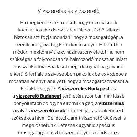
Vízszerelés
és
vízszerelő
Ha megkérdezzük a nőket, hogy mi a második
leghasznosabb dolog az életükben, tízből kilenc
biztosan azt fogja mondani, hogy a mosogatógép, a
tizedik pedig azt fog kérni karácsonyra. Hihetetlen
módon megkönnyíti egy háziasszony életét, ha nem
szükséges a folytonosan felhalmozódó mosatlan miatt
bosszankodnia. Ráadásul még a konyhát nagy ívben
elkerülő férfiak is szívesebben pakolják be egy gépbe a
mosatlan edényt, ahelyett, hogy a mosogatószivacsot a
kezükbe vegyék. A
vízszerelés
Budapest
és
a
vízszerelő Budapest
területén, azonban már kissé
bonyolultabb dolog, ha elromlik a gép, a
vízszerelés
árak
és
vízszerelő árak
terültén jártas szakembert
szükséges hívni. De létezik, amit viszont törődéssel is
megelőzhetünk. Léteznek ugyanis speciális
mosogatógép tisztítószer, melynek rendszeres