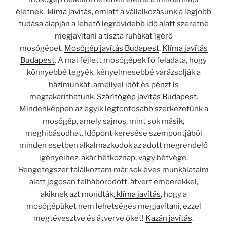
életnek,
klíma javítás
, emiatt a vállalkozásunk a legjobb
tudása alapján a lehető legrövidebb idő alatt szeretné
megjavítani a tiszta ruhákat ígérő
mosógépet.
Mosógép javítás Budapest
.
Klíma javítás
Budapest
. A mai fejlett mosógépek fő feladata, hogy
könnyebbé tegyék, kényelmesebbé varázsolják a
házimunkát, amellyel időt és pénzt is
megtakaríthatunk.
Szárítógép javítás Budapest
.
Mindenképpen az egyik legfontosabb szerkezetünk a
mosógép, amely sajnos, mint sok másik,
meghibásodhat. Időpont keresése szempontjából
minden esetben alkalmazkodok az adott megrendelő
igényeihez, akár hétköznap, vagy hétvége.
Rengetegszer találkoztam már sok éves munkálataim
alatt jogosan felháborodott, átvert emberekkel,
akiknek azt mondták,
klíma javítás
, hogy a
mosógépüket nem lehetséges megjavítani, ezzel
megtévesztve és átverve őket!
Kazán javítás
.