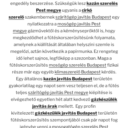
engedély beszerzése. Szükségük lesz
kazán szerelés
Pest megye
ugyanis a
cirkó
szerelő
szakembernek
szárítógép javítás Budapest
egy
nyilatkozatra a
mosógép javítás Pest
megye
gázművektől és a kéményseprőktől is, hogy
megkezdődhet a fűtéskorszerűsítésünk folyamata,
amelynek a kiállítását általában helyszíni szemle is
megelőzi, aztán következik a papírmunka. Ez rengeteg
idő lehet sajnos, legfőképp a szezonban. Maga a
fűtéskorszerűsítés
mosógép szerelés Budapest
fizikai
része már egy egyéb
klímaszerelő Budapest
kérdés.
Egy általános
kazán javítás Budapest
területén
gyakorlatilag egy napot sem vesz teljesen el, de a fűtés
teljes
szárítógép javítás Pest megye
kiépítése is
elvégezhető egyetlen hét alatt kedvező
gázkészülék
javítás árak
mellett. Egy profin
kivitelezett
gázkészülék javítás Budapest
területén
fűtéskorszerűsítés szempontjából csak pár napot fog
igénybe venni a
mosogatógép szerelés Pest