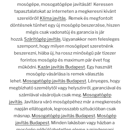
mosógépe, mosogatógépe javítását! Keressen
tapasztalatokat az interneten a megkeresni kívánt
szerelőről!
Klíma javítás
. Remek és megfontolt
döntésnek tűnhet egy új mosógép beszerzése, hiszen
mégis csak vadonatúj és garancia is jár
hozzá.
Szárítógép javítás
. Ugyanakkor nem felesleges
szempont, hogy milyen mosógépet szeretnénk
beszerezni, hiába új, ha rossz minőségű pár tízezer
forintos mosógép és maximum pár évet fog
működni.
Kazán javítás Budapest
. Egy használt
mosógép vásárlása is remek választás
lehet.
Mosogatógép javítás Budapest
. Lényeges, hogy
megbízható személytől vagy helyszínről, garanciával és
számlával vásároljuk csak meg.
Mosogatógép
javítás
. Javításra váró mosógépéhez már a megkeresés
napján ellátogatok, legrosszabb szituációban csak
másnap.
Mosogatógép javítás Budapest
.
Mosógép
javítás Budapest
. Minden lakásban vagy házban a
mosógép nélkülözhetetlen eleme a mindennapi