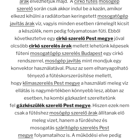
árak
élvezhetjük majd. A
cirkó fűtés
mosógép
szerelő
során csak akkor indul be a kazán, amikor
elkezd kihűlni a radiátorban keringetett
mosogatógép
javítás árak
víz, vagyis minden esetben rámelegít kicsit
a készülék, nem pedig folyamatosan fűti. Ebből
következtetve egy
cirkó szerelő Pest megye
jóval
olcsóbb
cirkó szerelés árak
mellett lehetünk képesek
fűteni
mosogatógép szerelés Budapest
egy cirkó
rendszerrel,
mosógép javítás
mint mondjuk egy
konvektor használatával. Plusz az sem elhanyagolható
tényező a fűtéskorszerűsítése mellett,
hogy
klímaszerelés Pest megye
a használati meleg víz
ellátás is nagymértékben könnyebb lesz, abban az
esetben, ha kombi gázkazánt szereltetünk
fel
gázkészülék szerelő Pest megye
. Hiszen ezek nem
csak a fűtéshez
mosógép szerelő árak
állítanak elő
meleg vizet, hanem a fürdéshez és
mosogatás
szárítógép szerelés Pest
megye
folyamataihoz is. A működési elve pedig