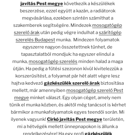
javítás Pest megye
következik a készülékek
beszerzése, ezzel együtt a kazán, a radiátorok
megvásárlása, ezekben szintén számíthat a
szakemberek segítségére. Mindezek
mosogatógép
szerelő árak
után pedig végre indulhat a
szárítógép
szerelés Budapest
munka. Mindezen folyamatok
egyszerre nagyon összetettnek tűnhet, de
tapasztalatból mondjuk: ha egyszer elindul a
munka,
mosogatógép szerelés
minden halad a maga
útján. Ha pedig a fűtési szezonon kívül kivitelezzük a
korszerűsítést, a folyamat pár hét alatt végre lesz
hajtva kedvező
gázkészülék szerelő árak
biztosítása
mellett, már amennyiben
mosogatógép szerelő Pest
megye
minket választ. Egy olyan céget, amely nem
tűnik el munka közben, és akitől még tanácsot is kérhet
bármikor a munkafolyamatok egyes teendői során. Mi
ilyenek vagyunk!
Cirkó javítás Pest megye
területén,
mi a hétvégék mellett ünnepnapokon is állunk a
rendelkezésére! Ha egy profi
gázkészülék