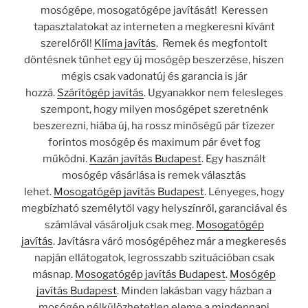
mosógépe, mosogatógépe javítását! Keressen
tapasztalatokat az interneten a megkeresni kívánt
szerelőről!
Klíma javítás
. Remek és megfontolt
döntésnek tűnhet egy új mosógép beszerzése, hiszen
mégis csak vadonatúj és garancia is jár
hozzá.
Szárítógép javítás
. Ugyanakkor nem felesleges
szempont, hogy milyen mosógépet szeretnénk
beszerezni, hiába új, ha rossz minőségű pár tízezer
forintos mosógép és maximum pár évet fog
működni.
Kazán javítás Budapest
. Egy használt
mosógép vásárlása is remek választás
lehet.
Mosogatógép javítás Budapest
. Lényeges, hogy
megbízható személytől vagy helyszínről, garanciával és
számlával vásároljuk csak meg.
Mosogatógép
javítás
. Javításra váró mosógépéhez már a megkeresés
napján ellátogatok, legrosszabb szituációban csak
másnap.
Mosogatógép javítás Budapest
.
Mosógép
javítás Budapest
. Minden lakásban vagy házban a
mosógép nélkülözhetetlen eleme a mindennapi