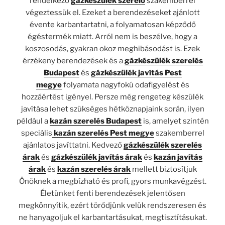
rendelkező
gázkészülék szerelő
szakemberrel
végeztessük el. Ezeket a berendezéseket ajánlott
évente karbantartatni, a folyamatosan képződő
égéstermék miatt. Arról nem is beszélve, hogy a
koszosodás, gyakran okoz meghibásodást is. Ezek
érzékeny berendezések és a
gázkészülék szerelés
Budapest
és
gázkészülék javítás Pest
megye
folyamata nagyfokú odafigyelést és
hozzáértést igényel. Persze még rengeteg készülék
javítása lehet szükséges hétköznapjaink során, ilyen
például a
kazán szerelés Budapest
is, amelyet szintén
speciális
kazán szerelés Pest megye
szakemberrel
ajánlatos javíttatni. Kedvező
gázkészülék szerelés
árak
és
gázkészülék javítás árak
és
kazán javítás
árak
és
kazán szerelés árak
mellett biztosítjuk
Önöknek a megbízható és profi, gyors munkavégzést.
Életünket fenti berendezések jelentősen
megkönnyítik, ezért törődjünk velük rendszeresen és
ne hanyagoljuk el karbantartásukat, megtisztításukat.