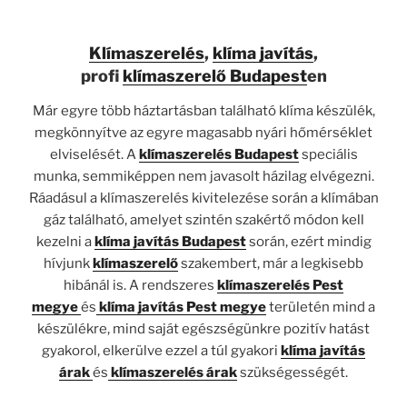
Klímaszerelés
,
klíma javítás
,
profi
klímaszerelő Budapest
en
Már egyre több háztartásban található klíma készülék,
megkönnyítve az egyre magasabb nyári hőmérséklet
elviselését. A
klímaszerelés Budapest
speciális
munka, semmiképpen nem javasolt házilag elvégezni.
Ráadásul a klímaszerelés kivitelezése során a klímában
gáz található, amelyet szintén szakértő módon kell
kezelni a
klíma javítás Budapest
során, ezért mindig
hívjunk
klímaszerelő
szakembert, már a legkisebb
hibánál is. A rendszeres
klímaszerelés Pest
megye
és
klíma javítás Pest megye
területén mind a
készülékre, mind saját egészségünkre pozitív hatást
gyakorol, elkerülve ezzel a túl gyakori
klíma javítás
árak
és
klímaszerelés árak
szükségességét.