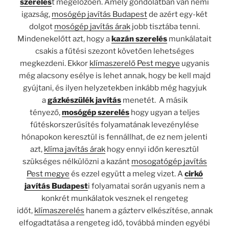
szerelés
t megelőzően. Amely gondolatban van némi
igazság,
mosógép javítás Budapest
de azért egy-két
dolgot
mosógép javítás árak
jobb tisztába tenni.
Mindenekelőtt azt, hogy a
kazán szerelés
munkálatait
csakis a fűtési szezont követően lehetséges
megkezdeni. Ekkor
klímaszerelő Pest megye
ugyanis
még alacsony esélye is lehet annak, hogy be kell majd
gyújtani, és ilyen helyzetekben inkább még hagyjuk
a
gázkészülék javítás
menetét. A másik
tényező,
mosógép szerelés
hogy ugyan a teljes
fűtéskorszerűsítés folyamatának levezénylése
hónapokon keresztül is fennállhat, de ez nem jelenti
azt,
klíma javítás árak
hogy ennyi időn keresztül
szükséges nélkülözni a kazánt
mosogatógép javítás
Pest megye
és ezzel együtt a meleg vizet. A
cirkó
javítás Budapest
i folyamatai során ugyanis nem a
konkrét munkálatok vesznek el rengeteg
időt,
klímaszerelés
hanem a gázterv elkészítése, annak
elfogadtatása a rengeteg idő, továbbá minden egyébi