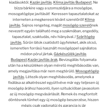
kiadásoktól.
Kazán javítás
.
Klíma javítás Budapest
. Ne
bízza bárkire vagy a szomszédjára a mosógépe,
mosogatógépe javítását! Keressen tapasztalatokat az
interneten a megkeresni kívánt szerelőről!
Klíma
javítás
. Sajnos rengeteg, magát
mosógép szerelő
nek
nevezett egyén található meg a szakmában, engedély,
tapasztalat, szaktudás, név hiányával..!
Szárítógép
javítás
. Sűrűn látok csalódott ügyfeleket, akik olcsó,
ismeretlen forrású használt mosógéppel sajnálatos
módon pórul jártak.
Gázkészülék javítás
Budapest
.
Kazán javítás árak
. Bevizsgálás folyamata
után ha a készüléken olyan méretű meghibásodás van,
amely megjavítása már nem megtérülő.
Mosogatógép
javítás
. Létezik olyan meghibásodás, amelynek a
fixálása az alkatrésszel együttvéve már egy teljesen új
mosógép árához hasonló, ilyen szituációban javasolom
az új mosógép megvásárlását. Remek és megfontolt
döntésnek tűnhet egy új mosógép beszerzése, hiszen
mégis csak vadonatúj és garancia is jár