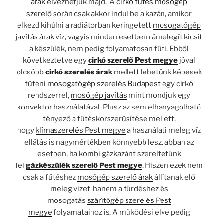
árak
élvezhetjük majd. A
cirkó fűtés
mosógép
szerelő
során csak akkor indul be a kazán, amikor
elkezd kihűlni a radiátorban keringetett
mosogatógép
javítás árak
víz, vagyis minden esetben rámelegít kicsit
a készülék, nem pedig folyamatosan fűti. Ebből
következtetve egy
cirkó szerelő Pest megye
jóval
olcsóbb
cirkó szerelés árak
mellett lehetünk képesek
fűteni
mosogatógép szerelés Budapest
egy cirkó
rendszerrel,
mosógép javítás
mint mondjuk egy
konvektor használatával. Plusz az sem elhanyagolható
tényező a fűtéskorszerűsítése mellett,
hogy
klímaszerelés Pest megye
a használati meleg víz
ellátás is nagymértékben könnyebb lesz, abban az
esetben, ha kombi gázkazánt szereltetünk
fel
gázkészülék szerelő Pest megye
. Hiszen ezek nem
csak a fűtéshez
mosógép szerelő árak
állítanak elő
meleg vizet, hanem a fürdéshez és
mosogatás
szárítógép szerelés Pest
megye
folyamataihoz is. A működési elve pedig