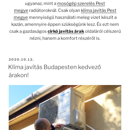
ugyanaz, mint a
mosógép szerelés Pest
megye
radiátoroknál. Csak olyan
klíma javítás Pest
megye
mennyiségű használati meleg vizet készít a
kazán, amennyire éppen szükségünk lesz. És ezt nem
csak a gazdaságos
cirkó javítás árak
oldaláról célszerű
nézni, hanem a komfort részéről is.
BEKÜLDVE:
2020.10.12.
Klíma javítás Budapesten kedvező
árakon!