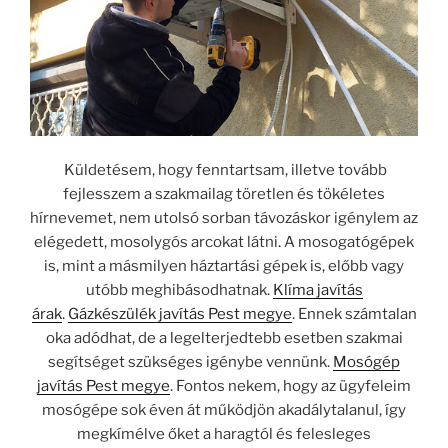
Küldetésem, hogy fenntartsam, illetve tovább
fejlesszem a szakmailag töretlen és tökéletes
hírnevemet, nem utolsó sorban távozáskor igénylem az
elégedett, mosolygós arcokat látni. A mosogatógépek
is, mint a másmilyen háztartási gépek is, előbb vagy
utóbb meghibásodhatnak.
Klíma javítás
árak
.
Gázkészülék javítás Pest megye
. Ennek számtalan
oka adódhat, de a legelterjedtebb esetben szakmai
segítséget szükséges igénybe vennünk.
Mosógép
javítás Pest megye
. Fontos nekem, hogy az ügyfeleim
mosógépe sok éven át működjön akadálytalanul, így
megkímélve őket a haragtól és felesleges