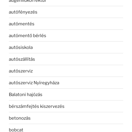
augenlidkorrektur
autófényezés
autómentés
autómentő bérlés
autósiskola
autószállítás
autószerviz
autószerviz Nyíregyháza
Balatoni hajózás
bérszámfejtés kiszervezés
betonozás
bobcat