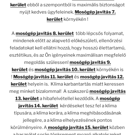
kerület
ebből a szempontból is maximális biztonságot
nyújt kedves ügyfeleinek.
Mosógép javítás 7.
kerület
környékén !
A
mosógép javítás 8. kerület
több lépcsős folyamat,
mindenek előtt az alapvető előkészületi, ellenőrzési
feladatokat kell ellátni hozzá, hogy hosszú élettartamú,
esztétikus, és az Ön igényeinek maximálisan megfelelő
megoldás szülessen!
mosógép javítás 9.
kerület
és
mosógép javítás 10. kerület
környékén is
!
Mosógép javítás 11. kerület
és
mosógép javítás 12.
kerület
helyein is. Klíma karbantartás miatt keressen
meg minket bizalommal! A szakszerű
mosógép javítás
13. kerület
a hibafelvétellel kezdődik. A
mosógép
javítás 14. kerület
kérdéseket tesz fel a klíma
típusára, a klíma korára, a klíma meghibásodásának
jellegére, a a klíma elhelyezésének pontos
körülményeire. A
mosógép javítás 15. kerület
közben
a használat során tönkrement mozgó alkatrészeket,