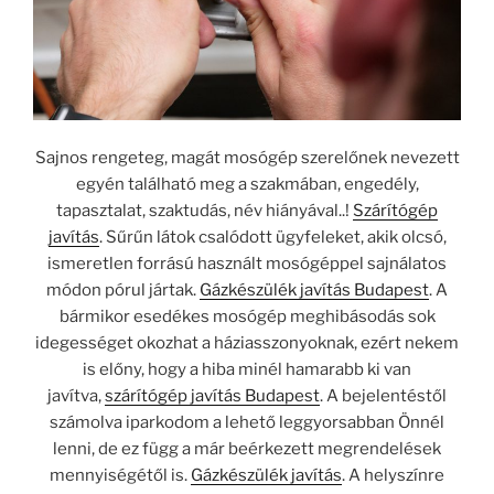
Sajnos rengeteg, magát mosógép szerelőnek nevezett
egyén található meg a szakmában, engedély,
tapasztalat, szaktudás, név hiányával..!
Szárítógép
javítás
. Sűrűn látok csalódott ügyfeleket, akik olcsó,
ismeretlen forrású használt mosógéppel sajnálatos
módon pórul jártak.
Gázkészülék javítás Budapest
. A
bármikor esedékes mosógép meghibásodás sok
idegességet okozhat a háziasszonyoknak, ezért nekem
is előny, hogy a hiba minél hamarabb ki van
javítva,
szárítógép javítás Budapest
. A bejelentéstől
számolva iparkodom a lehető leggyorsabban Önnél
lenni, de ez függ a már beérkezett megrendelések
mennyiségétől is.
Gázkészülék javítás
. A helyszínre