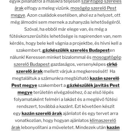
egyik pillanatról a másikra teljesen
szárítógép szerelés
árak
elfogy a meleg vizünk.
mosógép szerelő Pest
megye
. Azon családok esetében, ahol ez a helyzet, ott
még álmodni sem mernek a zuhanyzás lehetőségéről.
Szóval, ha ebből már elege van, és még a
fűtéskorszerűsítés lehetősége is napirenden van, nem
kérdés, hogy bele kell vágnia a projektbe, és hívni kell a
szakembert,
gázkészülék szerelés Budapest
en
nálunk! Keressen minket bizalommal és
mosogatógép
szerelő Budapest
gazdaságos, versenyképes
cirkó
szerelő árak
mellett várjuk a megkeresését! Ha
megtaláltuk a számunkra megbízható
kazán szerelő
Pest megye
szakembert a
gázkészülék javítás Pest
megye
területén elvégzéséhez, ő az első lépés
folyamataként felméri a lakást és a meglévő fűtési
rendszert, továbbá a kazánt. Ezt követően készít
egy
kazán szerelő árak
ajánlatot és egy tervet arra
vonatkozóan, hogy hogyan ajánlatos
klímaszerelő
árak
lebonyolítani a műveletet. Mindezek után
kazán