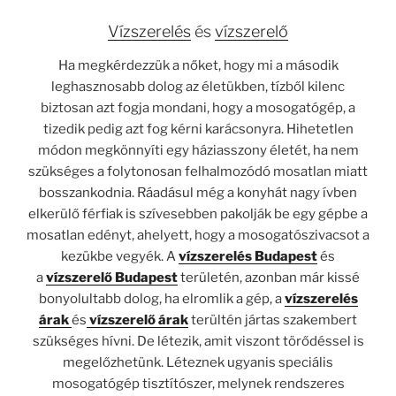
Vízszerelés
és
vízszerelő
Ha megkérdezzük a nőket, hogy mi a második
leghasznosabb dolog az életükben, tízből kilenc
biztosan azt fogja mondani, hogy a mosogatógép, a
tizedik pedig azt fog kérni karácsonyra. Hihetetlen
módon megkönnyíti egy háziasszony életét, ha nem
szükséges a folytonosan felhalmozódó mosatlan miatt
bosszankodnia. Ráadásul még a konyhát nagy ívben
elkerülő férfiak is szívesebben pakolják be egy gépbe a
mosatlan edényt, ahelyett, hogy a mosogatószivacsot a
kezükbe vegyék. A
vízszerelés
Budapest
és
a
vízszerelő Budapest
területén, azonban már kissé
bonyolultabb dolog, ha elromlik a gép, a
vízszerelés
árak
és
vízszerelő árak
terültén jártas szakembert
szükséges hívni. De létezik, amit viszont törődéssel is
megelőzhetünk. Léteznek ugyanis speciális
mosogatógép tisztítószer, melynek rendszeres