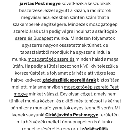
javítás Pest megye
következik a készülékek
beszerzése, ezzel együtt a kazán, a radiátorok
megvásárlása, ezekben szintén számíthat a
szakemberek segítségére. Mindezek
mosogatógép
szerelő árak
után pedig végre indulhat a
szárítógép
szerelés Budapest
munka. Mindezen folyamatok
egyszerre nagyon összetettnek tűnhet, de
tapasztalatból mondjuk: ha egyszer elindul a
munka,
mosogatógép szerelés
minden halad a maga
útján. Ha pedig a fűtési szezonon kívül kivitelezzük a
korszerűsítést, a folyamat pár hét alatt végre lesz
hajtva kedvező
gázkészülék szerelő árak
biztosítása
mellett, már amennyiben
mosogatógép szerelő Pest
megye
minket választ. Egy olyan céget, amely nem
tűnik el munka közben, és akitől még tanácsot is kérhet
bármikor a munkafolyamatok egyes teendői során. Mi
ilyenek vagyunk!
Cirkó javítás Pest megye
területén,
mi a hétvégék mellett ünnepnapokon is állunk a
rendelkezésére! Ha egy profi
gázkészülék