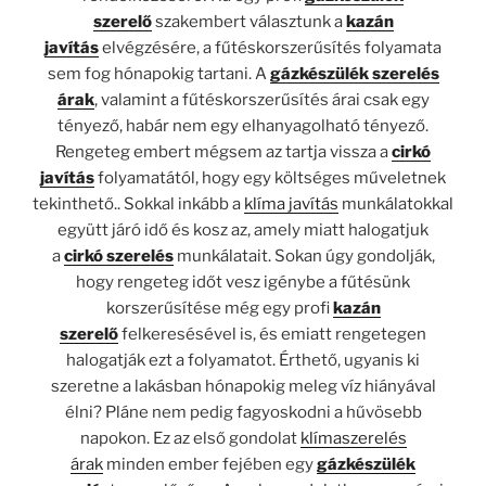
szerelő
szakembert választunk a
kazán
javítás
elvégzésére, a fűtéskorszerűsítés folyamata
sem fog hónapokig tartani. A
gázkészülék szerelés
árak
, valamint a fűtéskorszerűsítés árai csak egy
tényező, habár nem egy elhanyagolható tényező.
Rengeteg embert mégsem az tartja vissza a
cirkó
javítás
folyamatától, hogy egy költséges műveletnek
tekinthető.. Sokkal inkább a
klíma javítás
munkálatokkal
együtt járó idő és kosz az, amely miatt halogatjuk
a
cirkó szerelés
munkálatait. Sokan úgy gondolják,
hogy rengeteg időt vesz igénybe a fűtésünk
korszerűsítése még egy profi
kazán
szerelő
felkeresésével is, és emiatt rengetegen
halogatják ezt a folyamatot. Érthető, ugyanis ki
szeretne a lakásban hónapokig meleg víz hiányával
élni? Pláne nem pedig fagyoskodni a hűvösebb
napokon. Ez az első gondolat
klímaszerelés
árak
minden ember fejében egy
gázkészülék