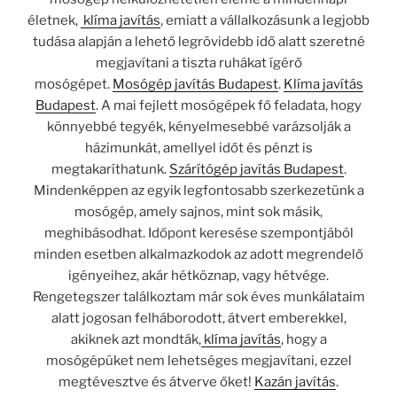
életnek,
klíma javítás
, emiatt a vállalkozásunk a legjobb
tudása alapján a lehető legrövidebb idő alatt szeretné
megjavítani a tiszta ruhákat ígérő
mosógépet.
Mosógép javítás Budapest
.
Klíma javítás
Budapest
. A mai fejlett mosógépek fő feladata, hogy
könnyebbé tegyék, kényelmesebbé varázsolják a
házimunkát, amellyel időt és pénzt is
megtakaríthatunk.
Szárítógép javítás Budapest
.
Mindenképpen az egyik legfontosabb szerkezetünk a
mosógép, amely sajnos, mint sok másik,
meghibásodhat. Időpont keresése szempontjából
minden esetben alkalmazkodok az adott megrendelő
igényeihez, akár hétköznap, vagy hétvége.
Rengetegszer találkoztam már sok éves munkálataim
alatt jogosan felháborodott, átvert emberekkel,
akiknek azt mondták,
klíma javítás
, hogy a
mosógépüket nem lehetséges megjavítani, ezzel
megtévesztve és átverve őket!
Kazán javítás
.