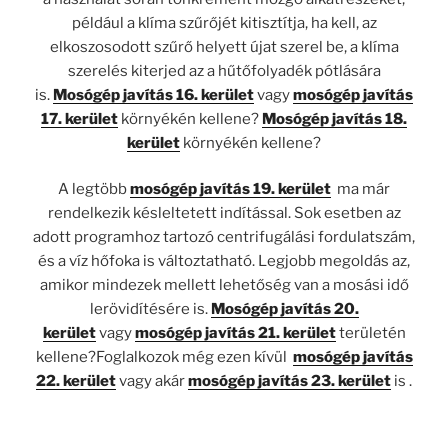
például a klíma szűrőjét kitisztítja, ha kell, az
elkoszosodott szűrő helyett újat szerel be, a klíma
szerelés kiterjed az a hűtőfolyadék pótlására
is.
Mosógép javítás 16. kerület
vagy
mosógép javítás
17. kerület
környékén kellene?
Mosógép javítás 18.
kerület
környékén kellene?
A legtöbb
mosógép javítás 19. kerület
ma már
rendelkezik késleltetett indítással. Sok esetben az
adott programhoz tartozó centrifugálási fordulatszám,
és a víz hőfoka is változtatható. Legjobb megoldás az,
amikor mindezek mellett lehetőség van a mosási idő
lerövidítésére is.
Mosógép javítás 20.
kerület
vagy
mosógép javítás 21. kerület
területén
kellene?Foglalkozok még ezen kívül
mosógép javítás
22. kerület
vagy akár
mosógép javítás 23. kerület
is .