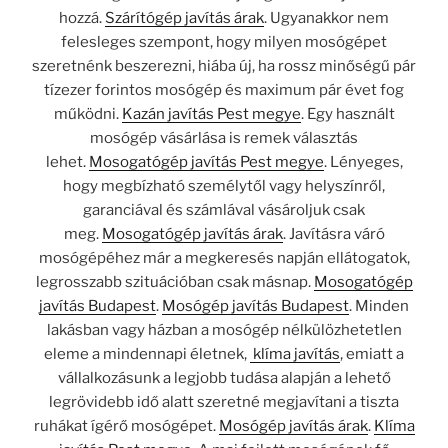
hozzá.
Szárítógép javítás árak
. Ugyanakkor nem
felesleges szempont, hogy milyen mosógépet
szeretnénk beszerezni, hiába új, ha rossz minőségű pár
tízezer forintos mosógép és maximum pár évet fog
működni.
Kazán javítás Pest megye
. Egy használt
mosógép vásárlása is remek választás
lehet.
Mosogatógép javítás Pest megye
. Lényeges,
hogy megbízható személytől vagy helyszínről,
garanciával és számlával vásároljuk csak
meg.
Mosogatógép javítás árak
. Javításra váró
mosógépéhez már a megkeresés napján ellátogatok,
legrosszabb szituációban csak másnap.
Mosogatógép
javítás Budapest
.
Mosógép javítás Budapest
. Minden
lakásban vagy házban a mosógép nélkülözhetetlen
eleme a mindennapi életnek,
klíma javítás
, emiatt a
vállalkozásunk a legjobb tudása alapján a lehető
legrövidebb idő alatt szeretné megjavítani a tiszta
ruhákat ígérő mosógépet.
Mosógép javítás árak
.
Klíma