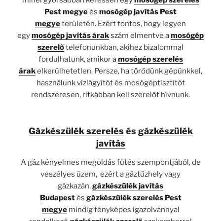
Pest megye
és
mosógép javítás Pest
megye
területén. Ezért fontos, hogy legyen
egy
mosógép javítás árak
szám elmentve a
mosógép
szerelő
telefonunkban, akihez bizalommal
fordulhatunk, amikor a
mosógép szerelés
árak
elkerülhetetlen. Persze, ha törődünk gépünkkel,
használunk vízlágyítót és mosógéptisztítót
rendszeresen, ritkábban kell szerelőt hívnunk.
Gázkészülék szerelés
és
gázkészülék
javítás
A gáz kényelmes megoldás fűtés szempontjából, de
veszélyes üzem, ezért a gáztűzhely vagy
gázkazán,
gázkészülék javítás
Budapest
és
gázkészülék szerelés Pest
megye
mindig fényképes igazolvánnyal