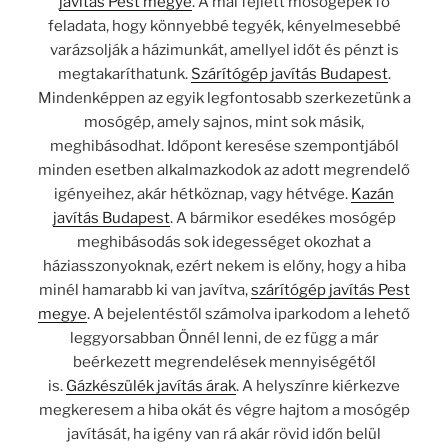
javítás Pest megye
. A mai fejlett mosógépek fő
feladata, hogy könnyebbé tegyék, kényelmesebbé
varázsolják a házimunkát, amellyel időt és pénzt is
megtakaríthatunk.
Szárítógép javítás Budapest
.
Mindenképpen az egyik legfontosabb szerkezetünk a
mosógép, amely sajnos, mint sok másik,
meghibásodhat. Időpont keresése szempontjából
minden esetben alkalmazkodok az adott megrendelő
igényeihez, akár hétköznap, vagy hétvége.
Kazán
javítás Budapest
. A bármikor esedékes mosógép
meghibásodás sok idegességet okozhat a
háziasszonyoknak, ezért nekem is előny, hogy a hiba
minél hamarabb ki van javítva,
szárítógép javítás Pest
megye
. A bejelentéstől számolva iparkodom a lehető
leggyorsabban Önnél lenni, de ez függ a már
beérkezett megrendelések mennyiségétől
is.
Gázkészülék javítás árak
. A helyszínre kiérkezve
megkeresem a hiba okát és végre hajtom a mosógép
javítását, ha igény van rá akár rövid időn belül