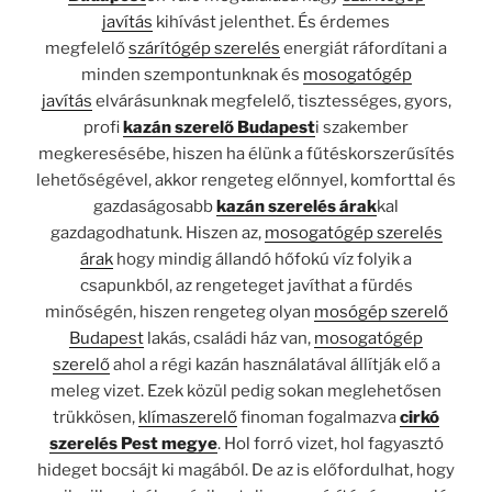
javítás
kihívást jelenthet. És érdemes
megfelelő
szárítógép szerelés
energiát ráfordítani a
minden szempontunknak és
mosogatógép
javítás
elvárásunknak megfelelő, tisztességes, gyors,
profi
kazán szerelő Budapest
i szakember
megkeresésébe, hiszen ha élünk a fűtéskorszerűsítés
lehetőségével, akkor rengeteg előnnyel, komforttal és
gazdaságosabb
kazán szerelés árak
kal
gazdagodhatunk. Hiszen az,
mosogatógép szerelés
árak
hogy mindig állandó hőfokú víz folyik a
csapunkból, az rengeteget javíthat a fürdés
minőségén, hiszen rengeteg olyan
mosógép szerelő
Budapest
lakás, családi ház van,
mosogatógép
szerelő
ahol a régi kazán használatával állítják elő a
meleg vizet. Ezek közül pedig sokan meglehetősen
trükkösen,
klímaszerelő
finoman fogalmazva
cirkó
szerelés Pest megye
. Hol forró vizet, hol fagyasztó
hideget bocsájt ki magából. De az is előfordulhat, hogy