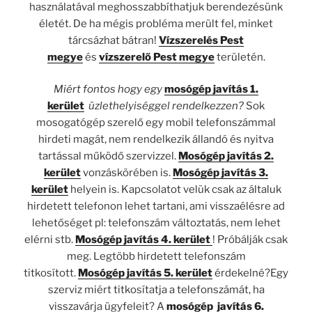
használatával meghosszabbíthatjuk berendezésünk
életét. De ha mégis probléma merült fel, minket
tárcsázhat bátran!
Vízszerelés Pest
megye
és
vízszerelő Pest megye
területén.
Miért fontos hogy egy
mosógép javítás 1.
kerület
üzlethelyiséggel rendelkezzen?
Sok
mosogatógép szerelő egy mobil telefonszámmal
hirdeti magát, nem rendelkezik állandó és nyitva
tartással működő szervizzel.
Mosógép javítás 2.
kerület
vonzáskörében is.
Mosógép javítás 3.
kerület
helyein is. Kapcsolatot velük csak az általuk
hirdetett telefonon lehet tartani, ami visszaélésre ad
lehetőséget pl: telefonszám változtatás, nem lehet
elérni stb.
Mosógép javítás 4. kerület
! Próbálják csak
meg. Legtöbb hirdetett telefonszám
titkosított.
Mosógép javítás 5. kerület
érdekelné?Egy
szerviz miért titkosítatja a telefonszámát, ha
visszavárja ügyfeleit? A
mosógép javítás 6.