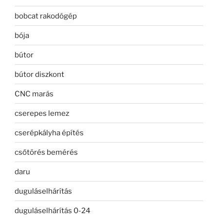
bobcat rakodógép
bója
bútor
bútor diszkont
CNC marás
cserepes lemez
cserépkályha építés
csőtörés bemérés
daru
duguláselhárítás
duguláselhárítás 0-24