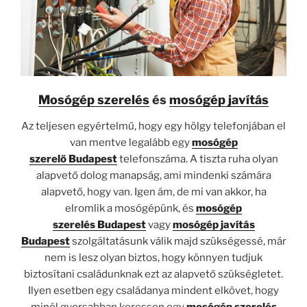
Mosógép szerelés
és
mosógép javítás
Az teljesen egyértelmű, hogy egy hölgy telefonjában el
van mentve legalább egy
mosógép
szerelő
Budapest
telefonszáma. A tiszta ruha olyan
alapvető dolog manapság, ami mindenki számára
alapvető, hogy van. Igen ám, de mi van akkor, ha
elromlik a mosógépünk, és
mosógép
szerelés
Budapest
vagy
mosógép javítás
Budapest
szolgáltatásunk válik majd szükségessé, már
nem is lesz olyan biztos, hogy könnyen tudjuk
biztosítani családunknak ezt az alapvető szükségletet.
Ilyen esetben egy családanya mindent elkövet, hogy
minél gyorsabban keressen egy
mosógép szerelés