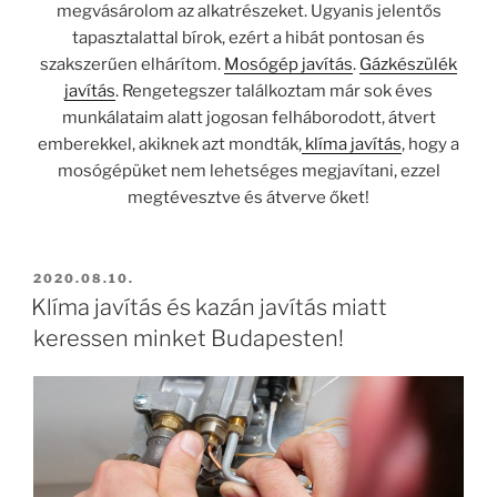
megvásárolom az alkatrészeket. Ugyanis jelentős
tapasztalattal bírok, ezért a hibát pontosan és
szakszerűen elhárítom.
Mosógép javítás
.
Gázkészülék
javítás
. Rengetegszer találkoztam már sok éves
munkálataim alatt jogosan felháborodott, átvert
emberekkel, akiknek azt mondták,
klíma javítás
, hogy a
mosógépüket nem lehetséges megjavítani, ezzel
megtévesztve és átverve őket!
BEKÜLDVE:
2020.08.10.
Klíma javítás és kazán javítás miatt
keressen minket Budapesten!