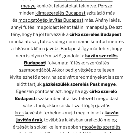
megye
konkrét feladatokat tekintve. Persze
minden
klímaszerelés Budapest
szituáció más
és
mosogatógép javítás Budapest
más. Ahány lakás,
annyi fűtési megoldást lehet találni manapság. De azt
tény, hogy ha jól tervezzük a
cirkó szerelés Budapest
i
munkálatokat, túl sok ideig nem marad komfortmentes
a lakásunk
klíma javítás Budapest
. Így már lehet, hogy
nem is olyan rémisztő gondolat a
kazán szerelés
Budapest
i folyamata fűtéskorszerűsítés
szempontjából. Akkor pedig végképp teljesen
kivitelezhető a terv, ha az elvárt eredményeket is szem
előtt tartjuk
gázkészülék szerelés Pest megye
.
Egészen pontosan azt, hogy ha egy
cirkó szerelő
Budapest
i szakember által kivitelezett megoldást
választunk, akkor sokkal
szárítógép javítás
árak
kevésbé terhelnek majd meg minket a
kazán
javítás árak
, továbbá a lakásban uralkodó meleg
érzését is sokkal kellemesebben
mosógép szerelés