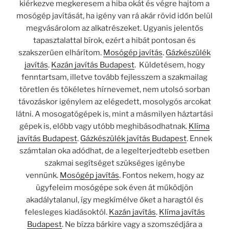
kiérkezve megkeresem a hiba okát és végre hajtom a
mosógép javítását, ha igény van rá akár rövid időn belül
megvásárolom az alkatrészeket. Ugyanis jelentős
tapasztalattal bírok, ezért a hibát pontosan és
szakszerűen elhárítom.
Mosógép javítás
.
Gázkészülék
javítás
.
Kazán javítás Budapest
. Küldetésem, hogy
fenntartsam, illetve tovább fejlesszem a szakmailag
töretlen és tökéletes hírnevemet, nem utolsó sorban
távozáskor igénylem az elégedett, mosolygós arcokat
látni. A mosogatógépek is, mint a másmilyen háztartási
gépek is, előbb vagy utóbb meghibásodhatnak.
Klíma
javítás Budapest
.
Gázkészülék javítás Budapest
. Ennek
számtalan oka adódhat, de a legelterjedtebb esetben
szakmai segítséget szükséges igénybe
vennünk.
Mosógép javítás
. Fontos nekem, hogy az
ügyfeleim mosógépe sok éven át működjön
akadálytalanul, így megkímélve őket a haragtól és
felesleges kiadásoktól.
Kazán javítás
.
Klíma javítás
Budapest
. Ne bízza bárkire vagy a szomszédjára a