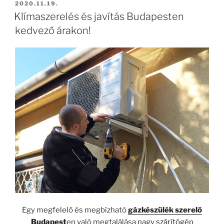
BEKÜLDVE:
2020.11.19.
Klímaszerelés és javítás Budapesten
kedvező árakon!
Egy megfelelő és megbízható
gázkészülék szerelő
Budapest
en való megtalálása nagy
szárítógép