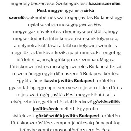
engedély beszerzése. Szükségük lesz
kazán szerelés
Pest megye
ugyanis a
cirkó
szerelő
szakembernek
szárítógép javítás Budapest
egy
nyilatkozatra a
mosógép javítás Pest
megye
gázművektől és a kéményseprőktől is, hogy
megkezdődhet a fűtéskorszerűsítésünk folyamata,
amelynek a kiállítását általában helyszíni szemle is
megelőzi, aztán következik a papírmunka. Ez rengeteg
idő lehet sajnos, legfőképp a szezonban. Maga a
fűtéskorszerűsítés
mosógép szerelés Budapest
fizikai
része már egy egyéb
klímaszerelő Budapest
kérdés.
Egy általános
kazán javítás Budapest
területén
gyakorlatilag egy napot sem vesz teljesen el, de a fűtés
teljes
szárítógép javítás Pest megye
kiépítése is
elvégezhető egyetlen hét alatt kedvező
gázkészülék
javítás árak
mellett. Egy profin
kivitelezett
gázkészülék javítás Budapest
területén
fűtéskorszerűsítés szempontjából csak pár napot fog
igénybe venni a
mosogatógép szerelés Pest