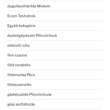
duguláselhárítás Miskolc
Ecom Testvérek
Egyéb kategória
épületgépészet Pilisvörösvá
esküvői ruha
finn szauna
föld rendelés
földmunka Pécs
fűtésszerelés
gázkészülék Pilsivörösvár
gépi aszfaltozás