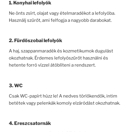
1. Konyhai lefolyók
Ne önts zsírt, olajat vagy ételmaradékot a lefolyóba.
Használj szűrőt, ami felfogja a nagyobb darabokat.
2. Fürdőszobai lefolyók
A haj, szappanmaradék és kozmetikumok dugulást
okozhatnak. Érdemes lefolyószűrőt használni és
hetente forró vízzel átöblíteni a rendszert.
3. WC
Csak WC-papírt húzz le! A nedves törlőkendők, intim
betétek vagy pelenkák komoly elzáródást okozhatnak.
4. Ereszcsatornák