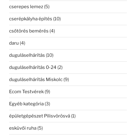
cserepes lemez
(5)
cserépkályha építés
(10)
csőtörés bemérés
(4)
daru
(4)
duguláselhárítás
(10)
duguláselhárítás 0-24
(2)
duguláselhárítás Miskolc
(9)
Ecom Testvérek
(9)
Egyéb kategória
(3)
épületgépészet Pilisvörösvá
(1)
esküvői ruha
(5)