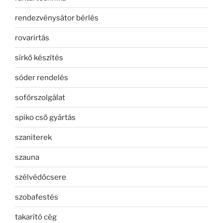
rendezvénysátor bérlés
rovarirtás
sírkő készítés
sóder rendelés
sofőrszolgálat
spiko cső gyártás
szaniterek
szauna
szélvédőcsere
szobafestés
takarító cég