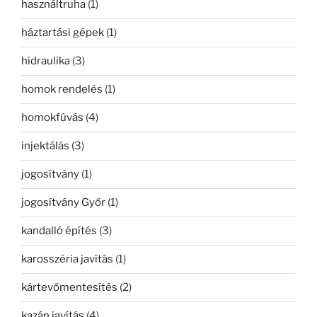
használtruha
(1)
háztartási gépek
(1)
hidraulika
(3)
homok rendelés
(1)
homokfúvás
(4)
injektálás
(3)
jogosítvány
(1)
jogosítvány Győr
(1)
kandalló építés
(3)
karosszéria javítás
(1)
kártevőmentesítés
(2)
kazán javítás
(4)