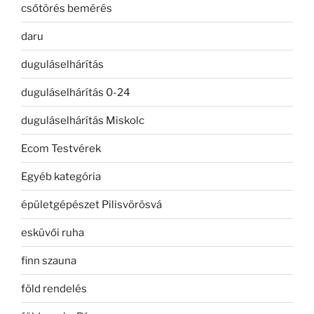
csőtörés bemérés
daru
duguláselhárítás
duguláselhárítás 0-24
duguláselhárítás Miskolc
Ecom Testvérek
Egyéb kategória
épületgépészet Pilisvörösvá
esküvői ruha
finn szauna
föld rendelés