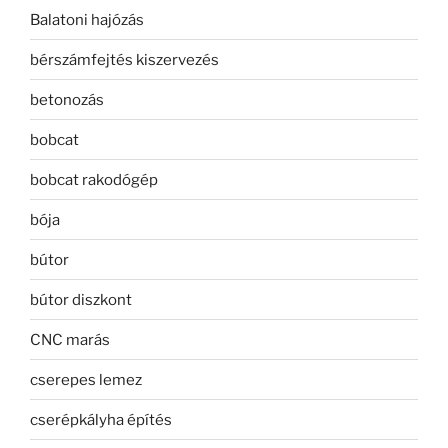
Balatoni hajózás
bérszámfejtés kiszervezés
betonozás
bobcat
bobcat rakodógép
bója
bútor
bútor diszkont
CNC marás
cserepes lemez
cserépkályha építés