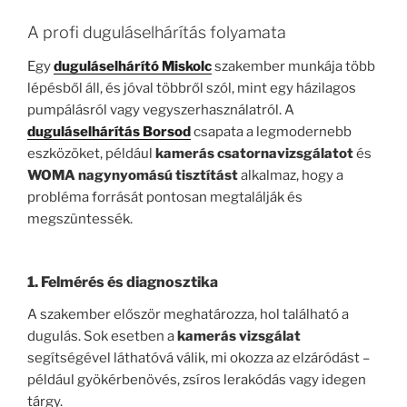
A profi duguláselhárítás folyamata
Egy
duguláselhárító Miskolc
szakember munkája több
lépésből áll, és jóval többről szól, mint egy házilagos
pumpálásról vagy vegyszerhasználatról. A
duguláselhárítás Borsod
csapata a legmodernebb
eszközöket, például
kamerás csatornavizsgálatot
és
WOMA nagynyomású tisztítást
alkalmaz, hogy a
probléma forrását pontosan megtalálják és
megszüntessék.
1. Felmérés és diagnosztika
A szakember először meghatározza, hol található a
dugulás. Sok esetben a
kamerás vizsgálat
segítségével láthatóvá válik, mi okozza az elzáródást –
például gyökérbenövés, zsíros lerakódás vagy idegen
tárgy.