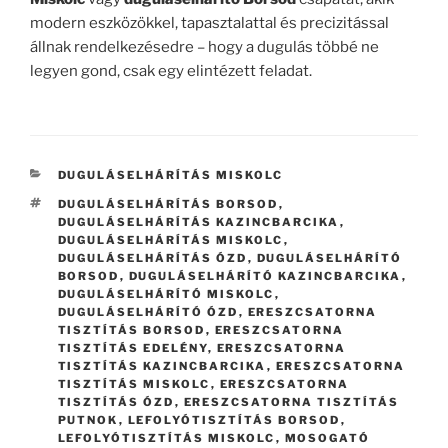
modern eszközökkel, tapasztalattal és precizitással
állnak rendelkezésedre – hogy a dugulás többé ne
legyen gond, csak egy elintézett feladat.
KATEGÓRIÁK
DUGULÁSELHÁRÍTÁS MISKOLC
CÍMKÉK
DUGULÁSELHÁRÍTÁS BORSOD
,
DUGULÁSELHÁRÍTÁS KAZINCBARCIKA
,
DUGULÁSELHÁRÍTÁS MISKOLC
,
DUGULÁSELHÁRÍTÁS ÓZD
,
DUGULÁSELHÁRÍTÓ
BORSOD
,
DUGULÁSELHÁRÍTÓ KAZINCBARCIKA
,
DUGULÁSELHÁRÍTÓ MISKOLC
,
DUGULÁSELHÁRÍTÓ ÓZD
,
ERESZCSATORNA
TISZTÍTÁS BORSOD
,
ERESZCSATORNA
TISZTÍTÁS EDELÉNY
,
ERESZCSATORNA
TISZTÍTÁS KAZINCBARCIKA
,
ERESZCSATORNA
TISZTÍTÁS MISKOLC
,
ERESZCSATORNA
TISZTÍTÁS ÓZD
,
ERESZCSATORNA TISZTÍTÁS
PUTNOK
,
LEFOLYÓTISZTÍTÁS BORSOD
,
LEFOLYÓTISZTÍTÁS MISKOLC
,
MOSOGATÓ