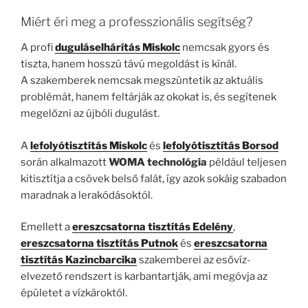
Miért éri meg a professzionális segítség?
A profi
duguláselhárítás Miskolc
nemcsak gyors és
tiszta, hanem hosszú távú megoldást is kínál.
A szakemberek nemcsak megszüntetik az aktuális
problémát, hanem feltárják az okokat is, és segítenek
megelőzni az újbóli dugulást.
A
lefolyótisztítás Miskolc
és
lefolyótisztítás Borsod
során alkalmazott
WOMA technológia
például teljesen
kitisztítja a csövek belső falát, így azok sokáig szabadon
maradnak a lerakódásoktól.
Emellett a
ereszcsatorna tisztítás Edelény
,
ereszcsatorna tisztítás Putnok
és
ereszcsatorna
tisztítás Kazincbarcika
szakemberei az esővíz-
elvezető rendszert is karbantartják, ami megóvja az
épületet a vízkároktól.