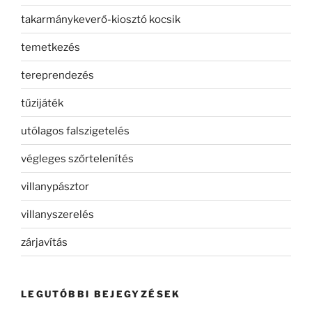
takarmánykeverő-kiosztó kocsik
temetkezés
tereprendezés
tűzijáték
utólagos falszigetelés
végleges szőrtelenítés
villanypásztor
villanyszerelés
zárjavítás
LEGUTÓBBI BEJEGYZÉSEK