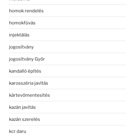
homok rendelés
homokfúvás
injektálás
jogosítvány
jogosítvány Győr
kandalló építés
karosszéria javítás
kártevőmentesítés
kazán javítás
kazán szerelés
kcr daru