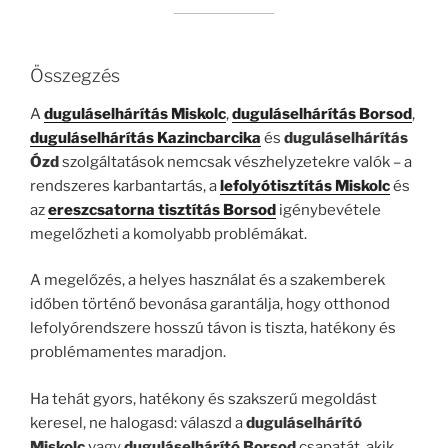
Összegzés
A
duguláselhárítás Miskolc
,
duguláselhárítás Borsod
,
duguláselhárítás Kazincbarcika
és
duguláselhárítás
Ózd
szolgáltatások nemcsak vészhelyzetekre valók – a
rendszeres karbantartás, a
lefolyótisztítás Miskolc
és
az
ereszcsatorna tisztítás Borsod
igénybevétele
megelőzheti a komolyabb problémákat.
A megelőzés, a helyes használat és a szakemberek
időben történő bevonása garantálja, hogy otthonod
lefolyórendszere hosszú távon is tiszta, hatékony és
problémamentes maradjon.
Ha tehát gyors, hatékony és szakszerű megoldást
keresel, ne halogasd: válaszd a
duguláselhárító
Miskolc
vagy
duguláselhárító Borsod
csapatát, akik