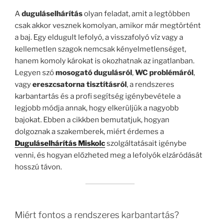
A
duguláselhárítás
olyan feladat, amit a legtöbben
csak akkor vesznek komolyan, amikor már megtörtént
a baj. Egy eldugult lefolyó, a visszafolyó víz vagy a
kellemetlen szagok nemcsak kényelmetlenséget,
hanem komoly károkat is okozhatnak az ingatlanban.
Legyen szó
mosogató dugulásról
,
WC problémáról
,
vagy
ereszcsatorna tisztításról
, a rendszeres
karbantartás és a profi segítség igénybevétele a
legjobb módja annak, hogy elkerüljük a nagyobb
bajokat. Ebben a cikkben bemutatjuk, hogyan
dolgoznak a szakemberek, miért érdemes a
Duguláselhárítás Miskolc
szolgáltatásait igénybe
venni, és hogyan előzheted meg a lefolyók elzáródását
hosszú távon.
Miért fontos a rendszeres karbantartás?