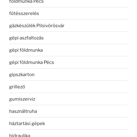
földmunka Pécs
fűtésszerelés
gázkészülék Pilsivörösvár
gépi aszfaltozás
gépi földmunka
gépi földmunka Pécs
gipszkarton
grillező
gumiszerviz
használtruha
háztartási gépek
hidraulika