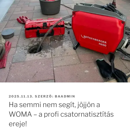
BEKÜLDVE:
2025.11.13.
SZERZŐ:
BAADMIN
Ha semmi nem segít, jöjjön a
WOMA – a profi csatornatisztítás
ereje!