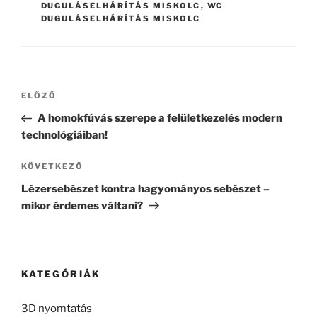
DUGULÁSELHÁRÍTÁS MISKOLC
,
WC
DUGULÁSELHÁRÍTÁS MISKOLC
Bejegyzés
Korábbi
ELŐZŐ
navigáció
bejegyzés
A homokfúvás szerepe a felületkezelés modern
technológiáiban!
Következő
KÖVETKEZŐ
bejegyzés
Lézersebészet kontra hagyományos sebészet –
mikor érdemes váltani?
KATEGÓRIÁK
3D nyomtatás