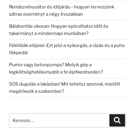
Rendezvénysátor és időjárás – hogyan tervezzünk
sátras eseményt a négy évszakban
Bálabontás okosan: Hogyan spórolhatsz időt és
takarmányt a mindennapi munkában?
Fékhibák előjelei: Ezt jelzi a nyikorgás, a rázás és a puha
fékpedál
Pumix vagy betonpumpa? Melyik gép a
legköltséghatékonyabb a te építkezéseden?
SOS dugulás a lakásban! Mit tehetsz azonnal, mielőtt
megérkezik a szakember?
Keresés
Keresé
a
következő