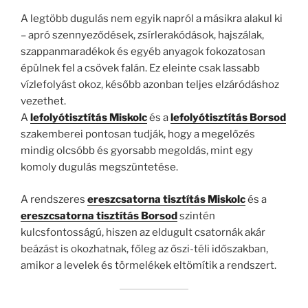
A legtöbb dugulás nem egyik napról a másikra alakul ki
– apró szennyeződések, zsírlerakódások, hajszálak,
szappanmaradékok és egyéb anyagok fokozatosan
épülnek fel a csövek falán. Ez eleinte csak lassabb
vízlefolyást okoz, később azonban teljes elzáródáshoz
vezethet.
A
lefolyótisztítás Miskolc
és a
lefolyótisztítás Borsod
szakemberei pontosan tudják, hogy a megelőzés
mindig olcsóbb és gyorsabb megoldás, mint egy
komoly dugulás megszüntetése.
A rendszeres
ereszcsatorna tisztítás Miskolc
és a
ereszcsatorna tisztítás Borsod
szintén
kulcsfontosságú, hiszen az eldugult csatornák akár
beázást is okozhatnak, főleg az őszi-téli időszakban,
amikor a levelek és törmelékek eltömítik a rendszert.