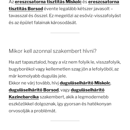
Az
ereszcsatorna tisztítás Miskolc
és
ereszcsatorna
tisztítás Borsod
évente legalább kétszer javasolt –
tavasszal és ősszel. Ez megelőzi az esővíz-visszafolyást
és az épület falainak károsodását.
Mikor kell azonnal szakembert hívni?
Ha azt tapasztalod, hogy a víz nem folyik le, visszafolyik,
bugyborékol vagy kellemetlen szag jön a lefolyóból, az
már komolyabb dugulás jele.
Ekkor ne várj tovább, hívj
duguláselhárító Miskolc
,
duguláselhárító Borsod
, vagy
duguláselhárító
Kazincbarcika
szakembert, akik a legmodernebb
eszközökkel dolgoznak, így gyorsan és hatékonyan
orvosolják a problémát.