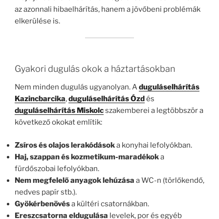
az azonnali hibaelhárítás, hanem a jövőbeni problémák
elkerülése is.
Gyakori dugulás okok a háztartásokban
Nem minden dugulás ugyanolyan. A
duguláselhárítás
Kazincbarcika
,
duguláselhárítás Ózd
és
duguláselhárítás Miskolc
szakemberei a legtöbbször a
következő okokat említik:
Zsíros és olajos lerakódások
a konyhai lefolyókban.
Haj, szappan és kozmetikum-maradékok
a
fürdőszobai lefolyókban.
Nem megfelelő anyagok lehúzása
a WC-n (törlőkendő,
nedves papír stb.).
Gyökérbenövés
a kültéri csatornákban.
Ereszcsatorna eldugulása
levelek, por és egyéb