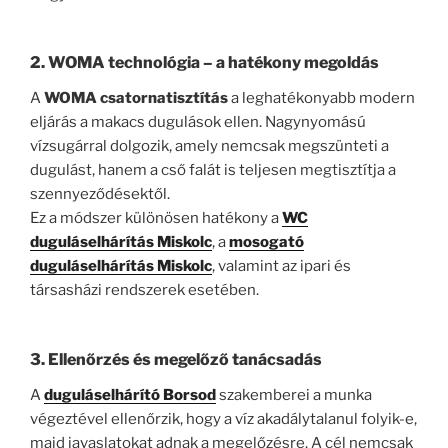
2. WOMA technológia – a hatékony megoldás
A
WOMA csatornatisztítás
a leghatékonyabb modern
eljárás a makacs dugulások ellen. Nagynyomású
vízsugárral dolgozik, amely nemcsak megszünteti a
dugulást, hanem a cső falát is teljesen megtisztítja a
szennyeződésektől.
Ez a módszer különösen hatékony a
WC
duguláselhárítás Miskolc
, a
mosogató
duguláselhárítás Miskolc
, valamint az ipari és
társasházi rendszerek esetében.
3. Ellenőrzés és megelőző tanácsadás
A
duguláselhárító Borsod
szakemberei a munka
végeztével ellenőrzik, hogy a víz akadálytalanul folyik-e,
majd javaslatokat adnak a megelőzésre. A cél nemcsak