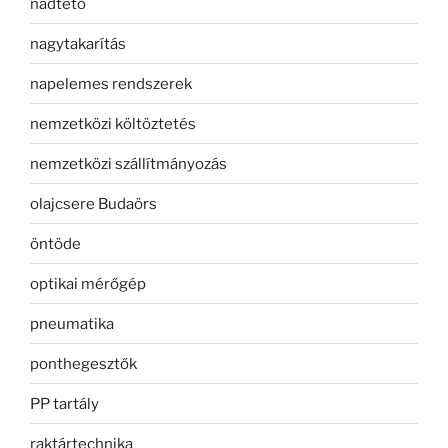
nádtető
nagytakarítás
napelemes rendszerek
nemzetközi költöztetés
nemzetközi szállítmányozás
olajcsere Budaörs
öntöde
optikai mérőgép
pneumatika
ponthegesztők
PP tartály
raktártechnika