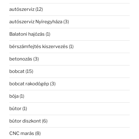
autószerviz
(12)
autószerviz Nyíregyháza
(3)
Balatoni hajózás
(1)
bérszámfejtés kiszervezés
(1)
betonozás
(3)
bobcat
(15)
bobcat rakodógép
(3)
bója
(1)
bútor
(1)
bútor diszkont
(6)
CNC marás
(8)