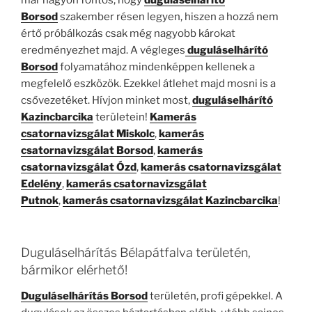
már nagyon fontos, hogy
duguláselhárító
Borsod
szakember résen legyen, hiszen a hozzá nem
értő próbálkozás csak még nagyobb károkat
eredményezhet majd. A végleges
duguláselhárító
Borsod
folyamatához mindenképpen kellenek a
megfelelő eszközök. Ezekkel átlehet majd mosni is a
csővezetéket. Hívjon minket most,
duguláselhárító
Kazincbarcika
területein!
Kamerás
csatornavizsgálat Miskolc
,
kamerás
csatornavizsgálat Borsod
,
kamerás
csatornavizsgálat Ózd
,
kamerás csatornavizsgálat
Edelény
,
kamerás csatornavizsgálat
Putnok
,
kamerás csatornavizsgálat Kazincbarcika
!
Duguláselhárítás Bélapátfalva területén,
bármikor elérhető!
Duguláselhárítás Borsod
területén, profi gépekkel. A