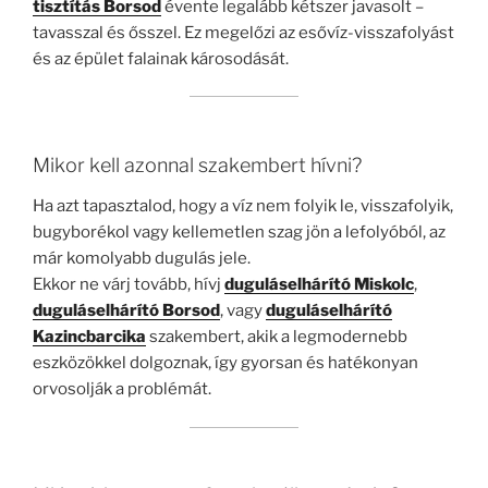
tisztítás Borsod
évente legalább kétszer javasolt –
tavasszal és ősszel. Ez megelőzi az esővíz-visszafolyást
és az épület falainak károsodását.
Mikor kell azonnal szakembert hívni?
Ha azt tapasztalod, hogy a víz nem folyik le, visszafolyik,
bugyborékol vagy kellemetlen szag jön a lefolyóból, az
már komolyabb dugulás jele.
Ekkor ne várj tovább, hívj
duguláselhárító Miskolc
,
duguláselhárító Borsod
, vagy
duguláselhárító
Kazincbarcika
szakembert, akik a legmodernebb
eszközökkel dolgoznak, így gyorsan és hatékonyan
orvosolják a problémát.