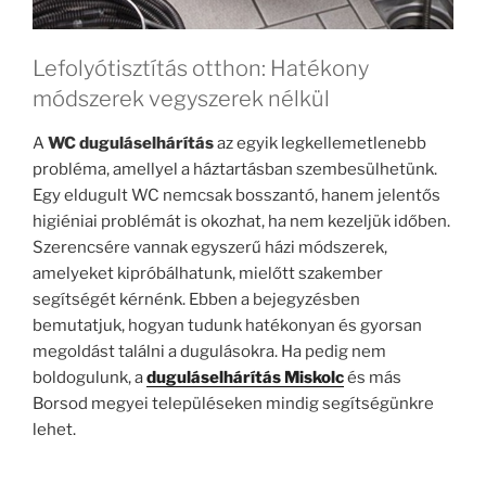
Lefolyótisztítás otthon: Hatékony
módszerek vegyszerek nélkül
A
WC duguláselhárítás
az egyik legkellemetlenebb
probléma, amellyel a háztartásban szembesülhetünk.
Egy eldugult WC nemcsak bosszantó, hanem jelentős
higiéniai problémát is okozhat, ha nem kezeljük időben.
Szerencsére vannak egyszerű házi módszerek,
amelyeket kipróbálhatunk, mielőtt szakember
segítségét kérnénk. Ebben a bejegyzésben
bemutatjuk, hogyan tudunk hatékonyan és gyorsan
megoldást találni a dugulásokra. Ha pedig nem
boldogulunk, a
duguláselhárítás Miskolc
és más
Borsod megyei településeken mindig segítségünkre
lehet.