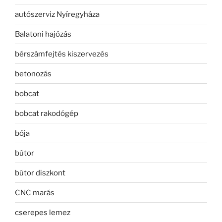
autószerviz Nyíregyháza
Balatoni hajózás
bérszámfejtés kiszervezés
betonozás
bobcat
bobcat rakodógép
bója
bútor
bútor diszkont
CNC marás
cserepes lemez