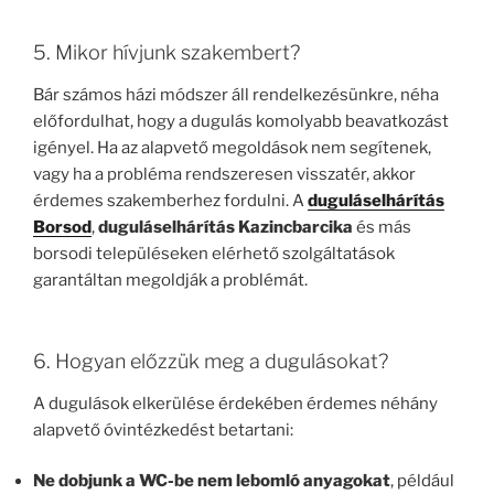
5. Mikor hívjunk szakembert?
Bár számos házi módszer áll rendelkezésünkre, néha
előfordulhat, hogy a dugulás komolyabb beavatkozást
igényel. Ha az alapvető megoldások nem segítenek,
vagy ha a probléma rendszeresen visszatér, akkor
érdemes szakemberhez fordulni. A
duguláselhárítás
Borsod
,
duguláselhárítás Kazincbarcika
és más
borsodi településeken elérhető szolgáltatások
garantáltan megoldják a problémát.
6. Hogyan előzzük meg a dugulásokat?
A dugulások elkerülése érdekében érdemes néhány
alapvető óvintézkedést betartani:
Ne dobjunk a WC-be nem lebomló anyagokat
, például