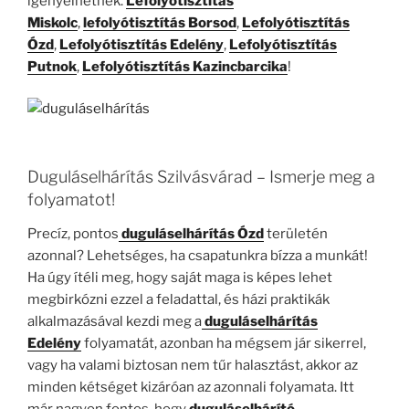
igényelhetnek.
Lefolyótisztítás
Miskolc
,
lefolyótisztítás Borsod
,
Lefolyótisztítás
Ózd
,
Lefolyótisztítás Edelény
,
Lefolyótisztítás
Putnok
,
Lefolyótisztítás Kazincbarcika
!
Duguláselhárítás Szilvásvárad – Ismerje meg a
folyamatot!
Precíz, pontos
duguláselhárítás Ózd
területén
azonnal? Lehetséges, ha csapatunkra bízza a munkát!
Ha úgy ítéli meg, hogy saját maga is képes lehet
megbirkózni ezzel a feladattal, és házi praktikák
alkalmazásával kezdi meg a
duguláselhárítás
Edelény
folyamatát, azonban ha mégsem jár sikerrel,
vagy ha valami biztosan nem tűr halasztást, akkor az
minden kétséget kizáróan az azonnali folyamata. Itt