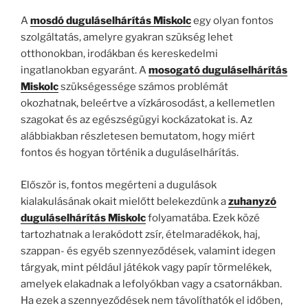
A
mosdó duguláselhárítás Miskolc
egy olyan fontos
szolgáltatás, amelyre gyakran szükség lehet
otthonokban, irodákban és kereskedelmi
ingatlanokban egyaránt. A
mosogató duguláselhárítás
Miskolc
szükségessége számos problémát
okozhatnak, beleértve a vízkárosodást, a kellemetlen
szagokat és az egészségügyi kockázatokat is. Az
alábbiakban részletesen bemutatom, hogy miért
fontos és hogyan történik a duguláselhárítás.
Először is, fontos megérteni a dugulások
kialakulásának okait mielőtt belekezdünk a
zuhanyzó
duguláselhárítás Miskolc
folyamatába. Ezek közé
tartozhatnak a lerakódott zsír, ételmaradékok, haj,
szappan- és egyéb szennyeződések, valamint idegen
tárgyak, mint például játékok vagy papír törmelékek,
amelyek elakadnak a lefolyókban vagy a csatornákban.
Ha ezek a szennyeződések nem távolíthatók el időben,