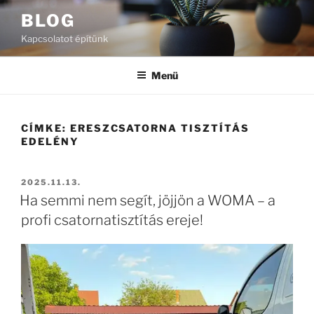
Tartalomhoz
BLOG
Kapcsolatot építünk
Menü
CÍMKE:
ERESZCSATORNA TISZTÍTÁS
EDELÉNY
BEKÜLDVE:
2025.11.13.
Ha semmi nem segít, jöjjön a WOMA – a
profi csatornatisztítás ereje!