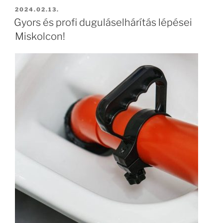
BEKÜLDVE:
2024.02.13.
Gyors és profi duguláselhárítás lépései
Miskolcon!