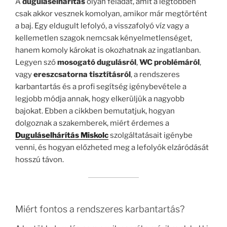
A
duguláselhárítás
olyan feladat, amit a legtöbben
csak akkor vesznek komolyan, amikor már megtörtént
a baj. Egy eldugult lefolyó, a visszafolyó víz vagy a
kellemetlen szagok nemcsak kényelmetlenséget,
hanem komoly károkat is okozhatnak az ingatlanban.
Legyen szó
mosogató dugulásról
,
WC problémáról
,
vagy
ereszcsatorna tisztításról
, a rendszeres
karbantartás és a profi segítség igénybevétele a
legjobb módja annak, hogy elkerüljük a nagyobb
bajokat. Ebben a cikkben bemutatjuk, hogyan
dolgoznak a szakemberek, miért érdemes a
Duguláselhárítás Miskolc
szolgáltatásait igénybe
venni, és hogyan előzheted meg a lefolyók elzáródását
hosszú távon.
Miért fontos a rendszeres karbantartás?