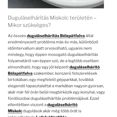
Duguláselhárítás Miskolc területén –
Mikor szükséges?
Az összes
duguláselhárítás Bélapátfalva
által
eredményezett probléma más és más, különböző
időintervallum alatt orvosolható, ugyanis nem
mindegy, hogy éppen mosogató duguláselhárítás
folyamatáról van éppen szó, de a legtöbb esetben
elmondható, hogy egy jól képzett
duguláselhárító
Bélapátfalva
szakember, korszerű felszerelések
birtokában, egy megfelelő gépparkkal, továbbá
elegendő tapasztalattal a markában nagyon gyorsan,
akár már fél órán belül megbirkózik egy konyhai, vagy
fürdőszobai duguláselhárítás problémájával. Ezzel
ellentétben viszont a
duguláselhárító
Miskolc
dugulások akár még több órát is