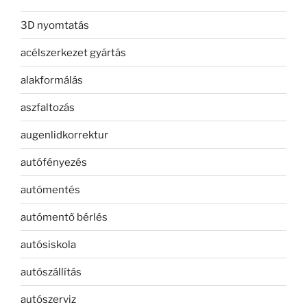
3D nyomtatás
acélszerkezet gyártás
alakformálás
aszfaltozás
augenlidkorrektur
autófényezés
autómentés
autómentő bérlés
autósiskola
autószállítás
autószerviz