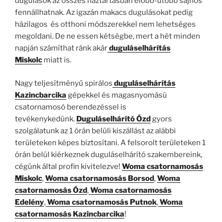
dugulások az összes háztartásban előbb-utóbb sajnos
fennállhatnak. Az igazán makacs dugulásokat pedig
házilagos és otthoni módszerekkel nem lehetséges
megoldani. De ne essen kétségbe, mert a hét minden
napján számíthat ránk akár
duguláselhárítás
Miskolc
miatt is.
Nagy teljesítményű spirálos
duguláselhárítás
Kazincbarcika
gépekkel és magasnyomású
csatornamosó berendezéssel is
tevékenykedünk.
Duguláselhárító Ózd
gyors
szolgálatunk az 1 órán belüli kiszállást az alábbi
területeken képes biztosítani. A felsorolt területeken 1
órán belül kiérkeznek duguláselhárító szakembereink,
cégünk által profin kivitelezve!
Woma csatornamosás
Miskolc
,
Woma csatornamosás
Borsod
,
Woma
csatornamosás
Ózd
,
Woma csatornamosás
Edelény
,
Woma csatornamosás Putnok
,
Woma
csatornamosás Kazincbarcika
!