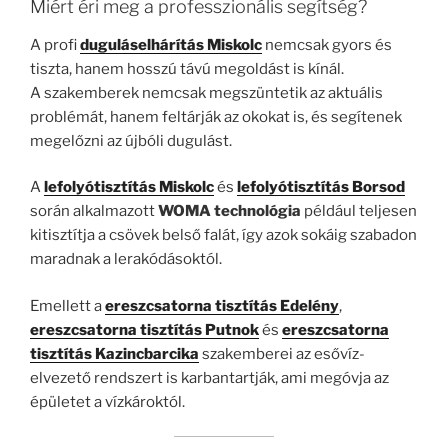
Miért éri meg a professzionális segítség?
A profi
duguláselhárítás Miskolc
nemcsak gyors és
tiszta, hanem hosszú távú megoldást is kínál.
A szakemberek nemcsak megszüntetik az aktuális
problémát, hanem feltárják az okokat is, és segítenek
megelőzni az újbóli dugulást.
A
lefolyótisztítás Miskolc
és
lefolyótisztítás Borsod
során alkalmazott
WOMA technológia
például teljesen
kitisztítja a csövek belső falát, így azok sokáig szabadon
maradnak a lerakódásoktól.
Emellett a
ereszcsatorna tisztítás Edelény
,
ereszcsatorna tisztítás Putnok
és
ereszcsatorna
tisztítás Kazincbarcika
szakemberei az esővíz-
elvezető rendszert is karbantartják, ami megóvja az
épületet a vízkároktól.