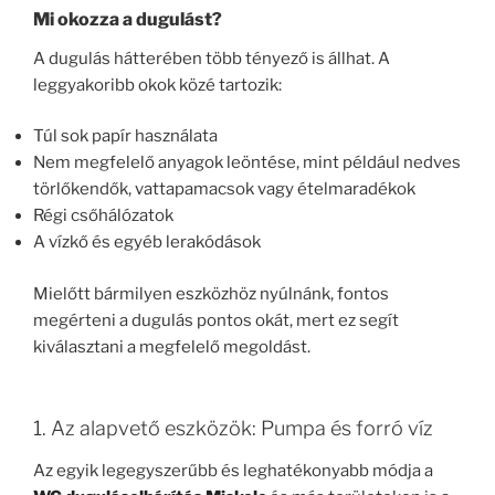
Mi okozza a dugulást?
A dugulás hátterében több tényező is állhat. A
leggyakoribb okok közé tartozik:
Túl sok papír használata
Nem megfelelő anyagok leöntése, mint például nedves
törlőkendők, vattapamacsok vagy ételmaradékok
Régi csőhálózatok
A vízkő és egyéb lerakódások
Mielőtt bármilyen eszközhöz nyúlnánk, fontos
megérteni a dugulás pontos okát, mert ez segít
kiválasztani a megfelelő megoldást.
1. Az alapvető eszközök: Pumpa és forró víz
Az egyik legegyszerűbb és leghatékonyabb módja a