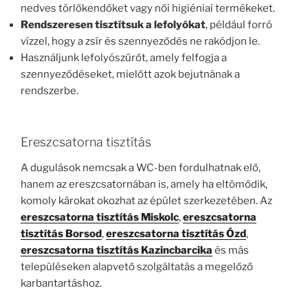
nedves törlőkendőket vagy női higiéniai termékeket.
Rendszeresen tisztítsuk a lefolyókat
, például forró
vízzel, hogy a zsír és szennyeződés ne rakódjon le.
Használjunk lefolyószűrőt, amely felfogja a
szennyeződéseket, mielőtt azok bejutnának a
rendszerbe.
Ereszcsatorna tisztítás
A dugulások nemcsak a WC-ben fordulhatnak elő,
hanem az ereszcsatornában is, amely ha eltömődik,
komoly károkat okozhat az épület szerkezetében. Az
ereszcsatorna tisztítás Miskolc
,
ereszcsatorna
tisztítás Borsod
,
ereszcsatorna tisztítás Ózd
,
ereszcsatorna tisztítás Kazincbarcika
és más
településeken alapvető szolgáltatás a megelőző
karbantartáshoz.