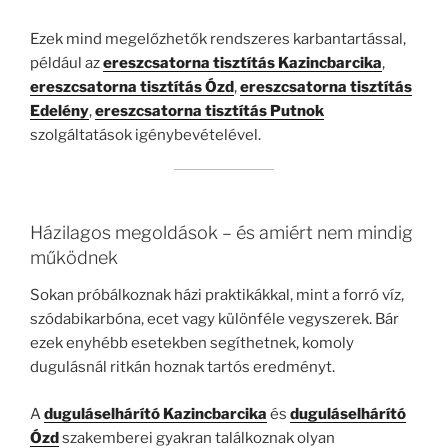
Ezek mind megelőzhetők rendszeres karbantartással,
például az
ereszcsatorna tisztítás Kazincbarcika
,
ereszcsatorna tisztítás Ózd
,
ereszcsatorna tisztítás
Edelény
,
ereszcsatorna tisztítás Putnok
szolgáltatások igénybevételével.
Házilagos megoldások – és amiért nem mindig
működnek
Sokan próbálkoznak házi praktikákkal, mint a forró víz,
szódabikarbóna, ecet vagy különféle vegyszerek. Bár
ezek enyhébb esetekben segíthetnek, komoly
dugulásnál ritkán hoznak tartós eredményt.
A
duguláselhárító Kazincbarcika
és
duguláselhárító
Ózd
szakemberei gyakran találkoznak olyan