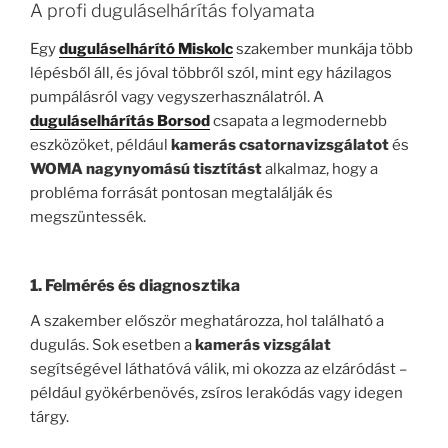
A profi duguláselhárítás folyamata
Egy
duguláselhárító Miskolc
szakember munkája több
lépésből áll, és jóval többről szól, mint egy házilagos
pumpálásról vagy vegyszerhasználatról. A
duguláselhárítás Borsod
csapata a legmodernebb
eszközöket, például
kamerás csatornavizsgálatot
és
WOMA nagynyomású tisztítást
alkalmaz, hogy a
probléma forrását pontosan megtalálják és
megszüntessék.
1. Felmérés és diagnosztika
A szakember először meghatározza, hol található a
dugulás. Sok esetben a
kamerás vizsgálat
segítségével láthatóvá válik, mi okozza az elzáródást –
például gyökérbenövés, zsíros lerakódás vagy idegen
tárgy.