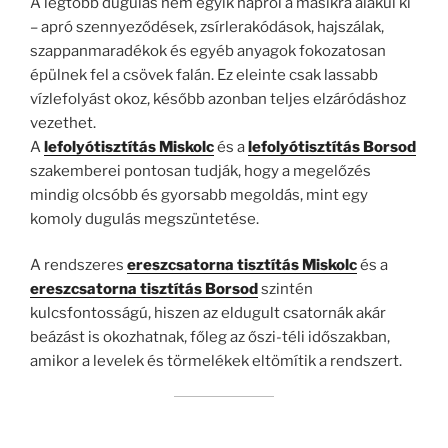
A legtöbb dugulás nem egyik napról a másikra alakul ki
– apró szennyeződések, zsírlerakódások, hajszálak,
szappanmaradékok és egyéb anyagok fokozatosan
épülnek fel a csövek falán. Ez eleinte csak lassabb
vízlefolyást okoz, később azonban teljes elzáródáshoz
vezethet.
A
lefolyótisztítás Miskolc
és a
lefolyótisztítás Borsod
szakemberei pontosan tudják, hogy a megelőzés
mindig olcsóbb és gyorsabb megoldás, mint egy
komoly dugulás megszüntetése.
A rendszeres
ereszcsatorna tisztítás Miskolc
és a
ereszcsatorna tisztítás Borsod
szintén
kulcsfontosságú, hiszen az eldugult csatornák akár
beázást is okozhatnak, főleg az őszi-téli időszakban,
amikor a levelek és törmelékek eltömítik a rendszert.