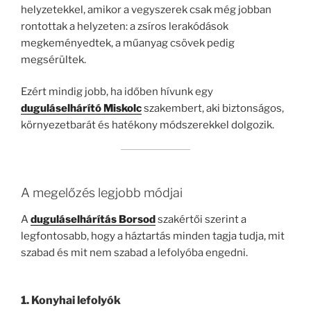
helyzetekkel, amikor a vegyszerek csak még jobban
rontottak a helyzeten: a zsíros lerakódások
megkeményedtek, a műanyag csövek pedig
megsérültek.
Ezért mindig jobb, ha időben hívunk egy
duguláselhárító Miskolc
szakembert, aki biztonságos,
környezetbarát és hatékony módszerekkel dolgozik.
A megelőzés legjobb módjai
A
duguláselhárítás Borsod
szakértői szerint a
legfontosabb, hogy a háztartás minden tagja tudja, mit
szabad és mit nem szabad a lefolyóba engedni.
1. Konyhai lefolyók