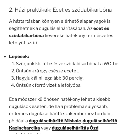
2. Házi praktikák: Ecet és szódabikarbóna
A háztartásban könnyen elérhető alapanyagok is
segíthetnek a dugulás elhárításában. Az
ecet és
szódabikarbóna
keveréke hatékony természetes
lefolyótisztító.
Lépések:
Szórjunk kb. fél csésze szódabikarbónát a WC-be.
Öntsünk rá egy csésze ecetet.
Hagyjuk állni legalább 30 percig.
Öntsünk forró vizet a lefolyóba.
Ez a módszer különösen hatékony lehet a kisebb
dugulások esetén, de ha a probléma súlyosabb,
érdemes duguláselhárító szakemberhez fordulni,
például a
duguláselhárító Miskolc
,
duguláselhárító
Kazincbarcika
vagy
duguláselhárítás Ózd