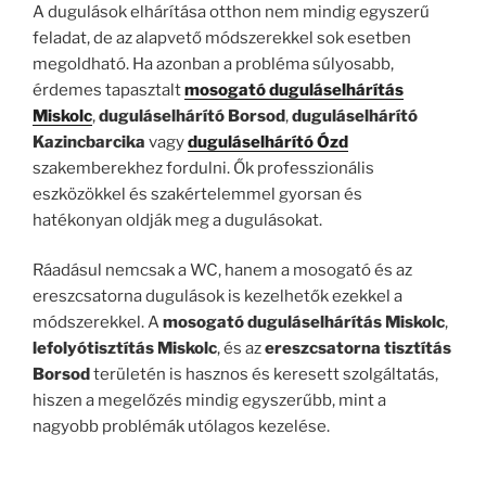
A dugulások elhárítása otthon nem mindig egyszerű
feladat, de az alapvető módszerekkel sok esetben
megoldható. Ha azonban a probléma súlyosabb,
érdemes tapasztalt
mosogató duguláselhárítás
Miskolc
,
duguláselhárító Borsod
,
duguláselhárító
Kazincbarcika
vagy
duguláselhárító Ózd
szakemberekhez fordulni. Ők professzionális
eszközökkel és szakértelemmel gyorsan és
hatékonyan oldják meg a dugulásokat.
Ráadásul nemcsak a WC, hanem a mosogató és az
ereszcsatorna dugulások is kezelhetők ezekkel a
módszerekkel. A
mosogató duguláselhárítás Miskolc
,
lefolyótisztítás Miskolc
, és az
ereszcsatorna tisztítás
Borsod
területén is hasznos és keresett szolgáltatás,
hiszen a megelőzés mindig egyszerűbb, mint a
nagyobb problémák utólagos kezelése.