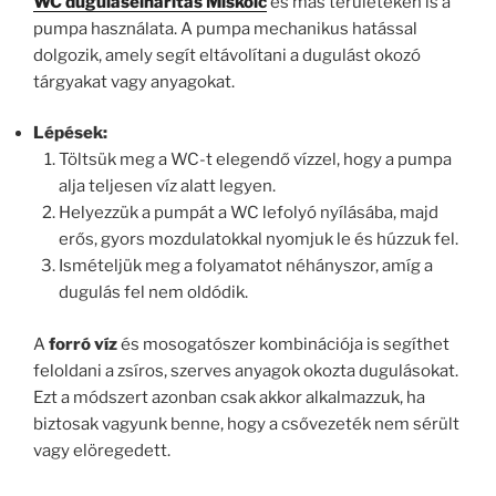
WC duguláselhárítás Miskolc
és más területeken is a
pumpa használata. A pumpa mechanikus hatással
dolgozik, amely segít eltávolítani a dugulást okozó
tárgyakat vagy anyagokat.
Lépések:
Töltsük meg a WC-t elegendő vízzel, hogy a pumpa
alja teljesen víz alatt legyen.
Helyezzük a pumpát a WC lefolyó nyílásába, majd
erős, gyors mozdulatokkal nyomjuk le és húzzuk fel.
Ismételjük meg a folyamatot néhányszor, amíg a
dugulás fel nem oldódik.
A
forró víz
és mosogatószer kombinációja is segíthet
feloldani a zsíros, szerves anyagok okozta dugulásokat.
Ezt a módszert azonban csak akkor alkalmazzuk, ha
biztosak vagyunk benne, hogy a csővezeték nem sérült
vagy elöregedett.