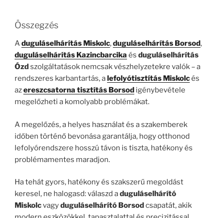
Összegzés
A
duguláselhárítás Miskolc
,
duguláselhárítás Borsod
,
duguláselhárítás Kazincbarcika
és
duguláselhárítás
Ózd
szolgáltatások nemcsak vészhelyzetekre valók – a
rendszeres karbantartás, a
lefolyótisztítás Miskolc
és
az
ereszcsatorna tisztítás Borsod
igénybevétele
megelőzheti a komolyabb problémákat.
A megelőzés, a helyes használat és a szakemberek
időben történő bevonása garantálja, hogy otthonod
lefolyórendszere hosszú távon is tiszta, hatékony és
problémamentes maradjon.
Ha tehát gyors, hatékony és szakszerű megoldást
keresel, ne halogasd: válaszd a
duguláselhárító
Miskolc
vagy
duguláselhárító Borsod
csapatát, akik
modern eszközökkel, tapasztalattal és precizitással