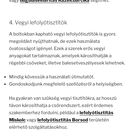
vagy
duguláselhárítás Kazincbarcika
segíthet.
4. Vegyi lefolyótisztítók
A boltokban kapható vegyi lefolyótisztítók is gyors
megoldást nyújthatnak, de ezek használata
óvatosságot igényel. Ezek a szerek erős vegyi
anyagokat tartalmaznak, amelyek károsíthatják a
régebbi csöveket, illetve balesetveszélyesek lehetnek.
Mindig kövessük a használati útmutatót.
Gondoskodjunk megfelelő szellőzésről a helyiségben.
Ha gyakran van szükség vegyi tisztítókra, az hosszú
távon károsíthatja a csőrendszert, ezért érdemes
szakemberhez fordulni, például a
lefolyótisztítás
Miskolc
vagy
lefolyótisztítás Borsod
területén
elérhető szolgáltatásokhoz.