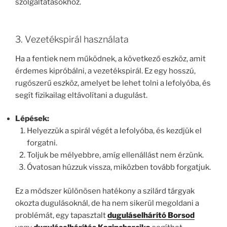
szolgáltatásokhoz.
3. Vezetékspirál használata
Ha a fentiek nem működnek, a következő eszköz, amit
érdemes kipróbálni, a vezetékspirál. Ez egy hosszú,
rugószerű eszköz, amelyet be lehet tolni a lefolyóba, és
segít fizikailag eltávolítani a dugulást.
Lépések:
Helyezzük a spirál végét a lefolyóba, és kezdjük el
forgatni.
Toljuk be mélyebbre, amíg ellenállást nem érzünk.
Óvatosan húzzuk vissza, miközben tovább forgatjuk.
Ez a módszer különösen hatékony a szilárd tárgyak
okozta dugulásoknál, de ha nem sikerül megoldani a
problémát, egy tapasztalt
duguláselhárító Borsod