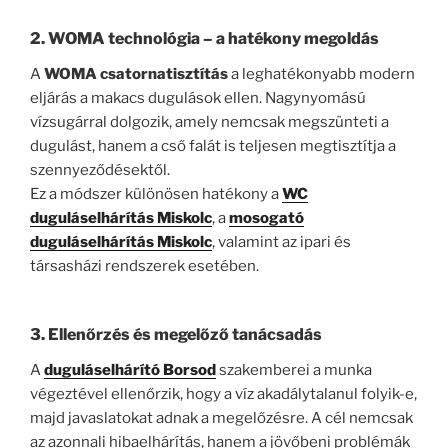
2. WOMA technológia – a hatékony megoldás
A
WOMA csatornatisztítás
a leghatékonyabb modern
eljárás a makacs dugulások ellen. Nagynyomású
vízsugárral dolgozik, amely nemcsak megszünteti a
dugulást, hanem a cső falát is teljesen megtisztítja a
szennyeződésektől.
Ez a módszer különösen hatékony a
WC
duguláselhárítás Miskolc
, a
mosogató
duguláselhárítás Miskolc
, valamint az ipari és
társasházi rendszerek esetében.
3. Ellenőrzés és megelőző tanácsadás
A
duguláselhárító Borsod
szakemberei a munka
végeztével ellenőrzik, hogy a víz akadálytalanul folyik-e,
majd javaslatokat adnak a megelőzésre. A cél nemcsak
az azonnali hibaelhárítás, hanem a jövőbeni problémák