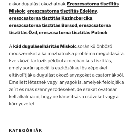
akkor dugulást okozhatnak.
Ereszcsatorna tisztítás
Miskolc
,
ereszcsatorna tisztítás Edelény
,
ereszcsatorna tisztítás Kazincbarcika
,
ereszcsatorna tisztítás Borsod
,
ereszcsatorna
tisztítás Ózd
,
ereszcsatorna tisztítás Putnok
!
A
kád duguláselhárítás Miskolc
során különböző
módszereket alkalmazhatnak a probléma megoldására.
Ezek közé tartozik például a mechanikus tisztítás,
amely során speciális eszközökkel és gépekkel
eltávolítják a dugulást okozó anyagokat a csatornákból.
Emellett léteznek vegyi anyagok is, amelyek feloldják a
zsírt és más szennyeződéseket, de ezeket óvatosan
kell alkalmazni, hogy ne károsítsák a csöveket vagy a
környezetet.
KATEGÓRIÁK