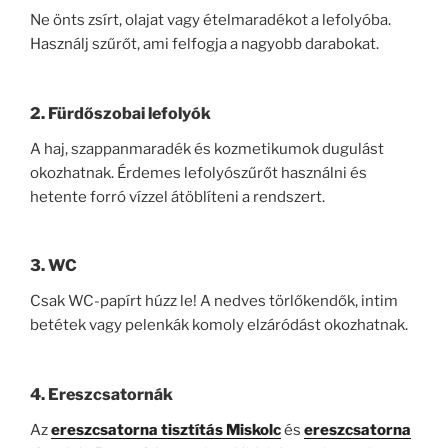
Ne önts zsírt, olajat vagy ételmaradékot a lefolyóba.
Használj szűrőt, ami felfogja a nagyobb darabokat.
2. Fürdőszobai lefolyók
A haj, szappanmaradék és kozmetikumok dugulást
okozhatnak. Érdemes lefolyószűrőt használni és
hetente forró vízzel átöblíteni a rendszert.
3. WC
Csak WC-papírt húzz le! A nedves törlőkendők, intim
betétek vagy pelenkák komoly elzáródást okozhatnak.
4. Ereszcsatornák
Az
ereszcsatorna tisztítás Miskolc
és
ereszcsatorna