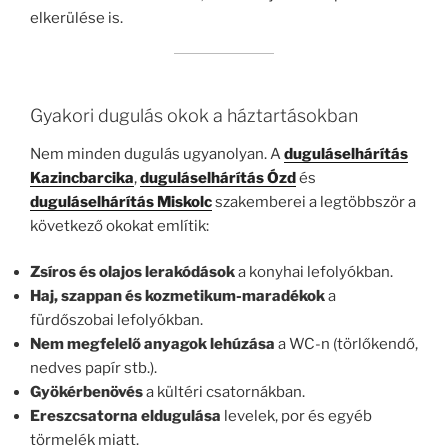
elkerülése is.
Gyakori dugulás okok a háztartásokban
Nem minden dugulás ugyanolyan. A
duguláselhárítás
Kazincbarcika
,
duguláselhárítás Ózd
és
duguláselhárítás Miskolc
szakemberei a legtöbbször a
következő okokat említik:
Zsíros és olajos lerakódások
a konyhai lefolyókban.
Haj, szappan és kozmetikum-maradékok
a
fürdőszobai lefolyókban.
Nem megfelelő anyagok lehúzása
a WC-n (törlőkendő,
nedves papír stb.).
Gyökérbenövés
a kültéri csatornákban.
Ereszcsatorna eldugulása
levelek, por és egyéb
törmelék miatt.