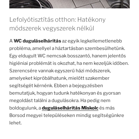
Lefolyótisztítás otthon: Hatékony
módszerek vegyszerek nélkül
A
WC duguláselhárítás
az egyik legkellemetlenebb
probléma, amellyel a háztartásban szembesülhetünk.
Egy eldugult WC nemcsak bosszantó, hanem jelentős
higiéniai problémát is okozhat, ha nem kezeljük időben.
Szerencsére vannak egyszerű házi módszerek,
amelyeket kipróbálhatunk, mielőtt szakember
segítségét kérnénk. Ebben a bejegyzésben
bemutatjuk, hogyan tudunk hatékonyan és gyorsan
megoldást találni a dugulásokra. Ha pedig nem
boldogulunk, a
duguláselhárítás Miskolc
és más
Borsod megyei településeken mindig segítségünkre
lehet.