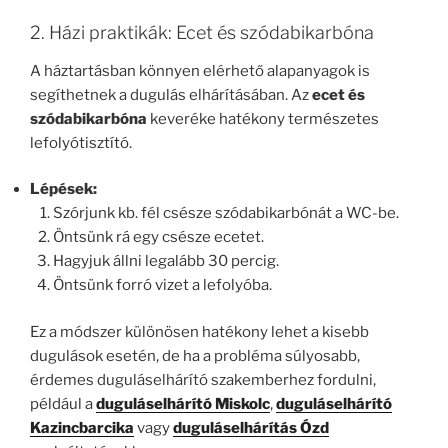
2. Házi praktikák: Ecet és szódabikarbóna
A háztartásban könnyen elérhető alapanyagok is
segíthetnek a dugulás elhárításában. Az
ecet és
szódabikarbóna
keveréke hatékony természetes
lefolyótisztító.
Lépések:
Szórjunk kb. fél csésze szódabikarbónát a WC-be.
Öntsünk rá egy csésze ecetet.
Hagyjuk állni legalább 30 percig.
Öntsünk forró vizet a lefolyóba.
Ez a módszer különösen hatékony lehet a kisebb
dugulások esetén, de ha a probléma súlyosabb,
érdemes duguláselhárító szakemberhez fordulni,
például a
duguláselhárító Miskolc
,
duguláselhárító
Kazincbarcika
vagy
duguláselhárítás Ózd