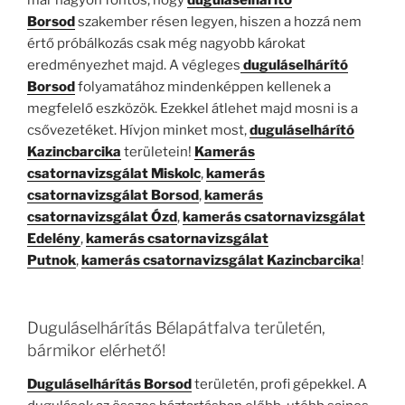
már nagyon fontos, hogy
duguláselhárító
Borsod
szakember résen legyen, hiszen a hozzá nem
értő próbálkozás csak még nagyobb károkat
eredményezhet majd. A végleges
duguláselhárító
Borsod
folyamatához mindenképpen kellenek a
megfelelő eszközök. Ezekkel átlehet majd mosni is a
csővezetéket. Hívjon minket most,
duguláselhárító
Kazincbarcika
területein!
Kamerás
csatornavizsgálat Miskolc
,
kamerás
csatornavizsgálat Borsod
,
kamerás
csatornavizsgálat Ózd
,
kamerás csatornavizsgálat
Edelény
,
kamerás csatornavizsgálat
Putnok
,
kamerás csatornavizsgálat Kazincbarcika
!
Duguláselhárítás Bélapátfalva területén,
bármikor elérhető!
Duguláselhárítás Borsod
területén, profi gépekkel. A