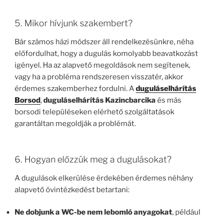
5. Mikor hívjunk szakembert?
Bár számos házi módszer áll rendelkezésünkre, néha
előfordulhat, hogy a dugulás komolyabb beavatkozást
igényel. Ha az alapvető megoldások nem segítenek,
vagy ha a probléma rendszeresen visszatér, akkor
érdemes szakemberhez fordulni. A
duguláselhárítás
Borsod
,
duguláselhárítás Kazincbarcika
és más
borsodi településeken elérhető szolgáltatások
garantáltan megoldják a problémát.
6. Hogyan előzzük meg a dugulásokat?
A dugulások elkerülése érdekében érdemes néhány
alapvető óvintézkedést betartani:
Ne dobjunk a WC-be nem lebomló anyagokat
, például