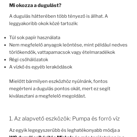
Mi okozza a dugulást?
A dugulás hátterében több tényező is állhat. A
leggyakoribb okok közé tartozik:
Túl sok papír használata
Nem megfelelő anyagok leöntése, mint például nedves
törlőkendők, vattapamacsok vagy ételmaradékok
Régi csőhálózatok
A vízkő és egyéb lerakódások
Mielőtt bármilyen eszközhöz nyúlnánk, fontos
megérteni a dugulás pontos okát, mert ez segít
kiválasztani a megfelelő megoldást.
1. Az alapvető eszközök: Pumpa és forró víz
Az egyik legegyszerűbb és leghatékonyabb módja a