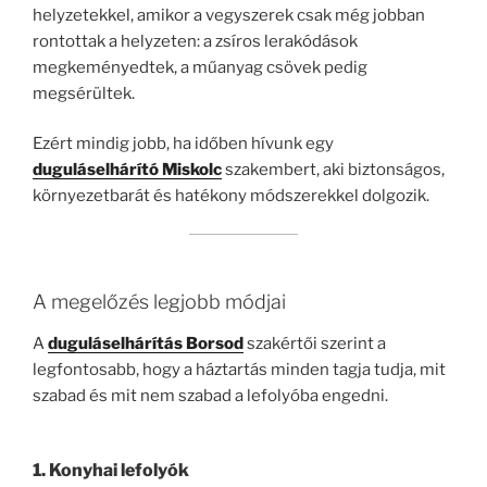
helyzetekkel, amikor a vegyszerek csak még jobban
rontottak a helyzeten: a zsíros lerakódások
megkeményedtek, a műanyag csövek pedig
megsérültek.
Ezért mindig jobb, ha időben hívunk egy
duguláselhárító Miskolc
szakembert, aki biztonságos,
környezetbarát és hatékony módszerekkel dolgozik.
A megelőzés legjobb módjai
A
duguláselhárítás Borsod
szakértői szerint a
legfontosabb, hogy a háztartás minden tagja tudja, mit
szabad és mit nem szabad a lefolyóba engedni.
1. Konyhai lefolyók