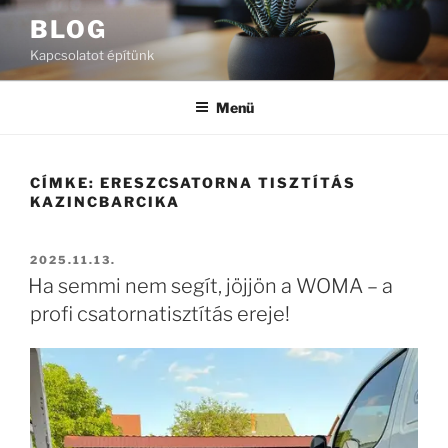
Tartalomhoz
BLOG
Kapcsolatot építünk
Menü
CÍMKE:
ERESZCSATORNA TISZTÍTÁS
KAZINCBARCIKA
BEKÜLDVE:
2025.11.13.
Ha semmi nem segít, jöjjön a WOMA – a
profi csatornatisztítás ereje!