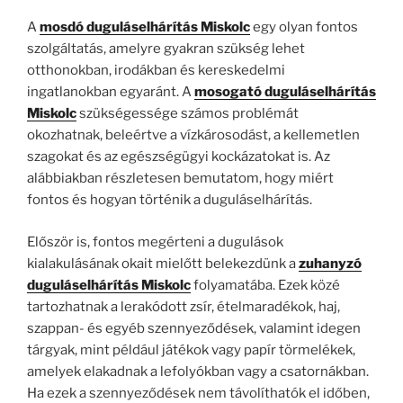
A
mosdó duguláselhárítás Miskolc
egy olyan fontos
szolgáltatás, amelyre gyakran szükség lehet
otthonokban, irodákban és kereskedelmi
ingatlanokban egyaránt. A
mosogató duguláselhárítás
Miskolc
szükségessége számos problémát
okozhatnak, beleértve a vízkárosodást, a kellemetlen
szagokat és az egészségügyi kockázatokat is. Az
alábbiakban részletesen bemutatom, hogy miért
fontos és hogyan történik a duguláselhárítás.
Először is, fontos megérteni a dugulások
kialakulásának okait mielőtt belekezdünk a
zuhanyzó
duguláselhárítás Miskolc
folyamatába. Ezek közé
tartozhatnak a lerakódott zsír, ételmaradékok, haj,
szappan- és egyéb szennyeződések, valamint idegen
tárgyak, mint például játékok vagy papír törmelékek,
amelyek elakadnak a lefolyókban vagy a csatornákban.
Ha ezek a szennyeződések nem távolíthatók el időben,