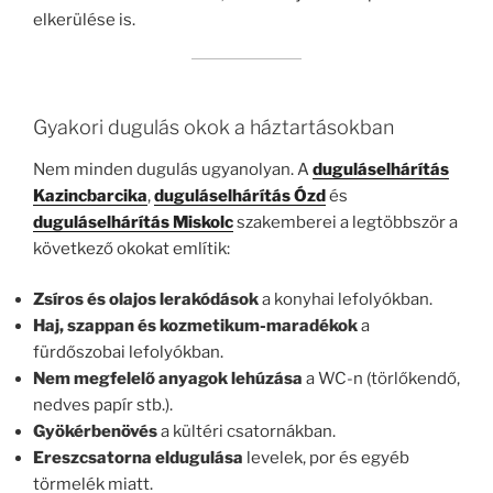
elkerülése is.
Gyakori dugulás okok a háztartásokban
Nem minden dugulás ugyanolyan. A
duguláselhárítás
Kazincbarcika
,
duguláselhárítás Ózd
és
duguláselhárítás Miskolc
szakemberei a legtöbbször a
következő okokat említik:
Zsíros és olajos lerakódások
a konyhai lefolyókban.
Haj, szappan és kozmetikum-maradékok
a
fürdőszobai lefolyókban.
Nem megfelelő anyagok lehúzása
a WC-n (törlőkendő,
nedves papír stb.).
Gyökérbenövés
a kültéri csatornákban.
Ereszcsatorna eldugulása
levelek, por és egyéb
törmelék miatt.