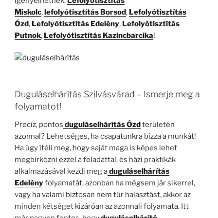
igényelhetnek.
Lefolyótisztítás
Miskolc
,
lefolyótisztítás Borsod
,
Lefolyótisztítás
Ózd
,
Lefolyótisztítás Edelény
,
Lefolyótisztítás
Putnok
,
Lefolyótisztítás Kazincbarcika
!
Duguláselhárítás Szilvásvárad – Ismerje meg a
folyamatot!
Precíz, pontos
duguláselhárítás Ózd
területén
azonnal? Lehetséges, ha csapatunkra bízza a munkát!
Ha úgy ítéli meg, hogy saját maga is képes lehet
megbirkózni ezzel a feladattal, és házi praktikák
alkalmazásával kezdi meg a
duguláselhárítás
Edelény
folyamatát, azonban ha mégsem jár sikerrel,
vagy ha valami biztosan nem tűr halasztást, akkor az
minden kétséget kizáróan az azonnali folyamata. Itt