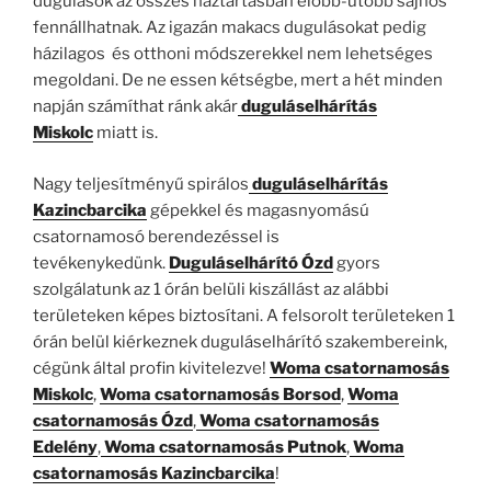
dugulások az összes háztartásban előbb-utóbb sajnos
fennállhatnak. Az igazán makacs dugulásokat pedig
házilagos és otthoni módszerekkel nem lehetséges
megoldani. De ne essen kétségbe, mert a hét minden
napján számíthat ránk akár
duguláselhárítás
Miskolc
miatt is.
Nagy teljesítményű spirálos
duguláselhárítás
Kazincbarcika
gépekkel és magasnyomású
csatornamosó berendezéssel is
tevékenykedünk.
Duguláselhárító Ózd
gyors
szolgálatunk az 1 órán belüli kiszállást az alábbi
területeken képes biztosítani. A felsorolt területeken 1
órán belül kiérkeznek duguláselhárító szakembereink,
cégünk által profin kivitelezve!
Woma csatornamosás
Miskolc
,
Woma csatornamosás
Borsod
,
Woma
csatornamosás
Ózd
,
Woma csatornamosás
Edelény
,
Woma csatornamosás Putnok
,
Woma
csatornamosás Kazincbarcika
!