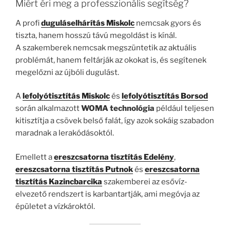
Miért éri meg a professzionális segítség?
A profi
duguláselhárítás Miskolc
nemcsak gyors és
tiszta, hanem hosszú távú megoldást is kínál.
A szakemberek nemcsak megszüntetik az aktuális
problémát, hanem feltárják az okokat is, és segítenek
megelőzni az újbóli dugulást.
A
lefolyótisztítás Miskolc
és
lefolyótisztítás Borsod
során alkalmazott
WOMA technológia
például teljesen
kitisztítja a csövek belső falát, így azok sokáig szabadon
maradnak a lerakódásoktól.
Emellett a
ereszcsatorna tisztítás Edelény
,
ereszcsatorna tisztítás Putnok
és
ereszcsatorna
tisztítás Kazincbarcika
szakemberei az esővíz-
elvezető rendszert is karbantartják, ami megóvja az
épületet a vízkároktól.