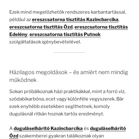
Ezek mind megelőzhetők rendszeres karbantartással,
például az
ereszcsatorna tisztítás Kazincbarcika
,
ereszcsatorna tisztítás Ózd
,
ereszcsatorna tisztítás
Edelény
,
ereszcsatorna tisztítás Putnok
szolgáltatások igénybevételével.
Házilagos megoldások – és amiért nem mindig
működnek
Sokan próbálkoznak házi praktikákkal, mint a forró víz,
szódabikarbóna, ecet vagy különféle vegyszerek. Bár
ezek enyhébb esetekben segíthetnek, komoly
dugulásnál ritkán hoznak tartós eredményt.
A
duguláselhárító Kazincbarcika
és
duguláselhárító
Ózd
szakemberei gyakran találkoznak olyan