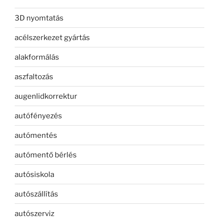
3D nyomtatás
acélszerkezet gyártás
alakformálás
aszfaltozás
augenlidkorrektur
autófényezés
autómentés
autómentő bérlés
autósiskola
autószállítás
autószerviz