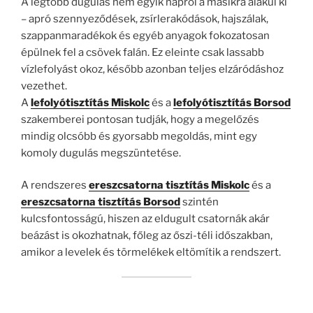
A legtöbb dugulás nem egyik napról a másikra alakul ki
– apró szennyeződések, zsírlerakódások, hajszálak,
szappanmaradékok és egyéb anyagok fokozatosan
épülnek fel a csövek falán. Ez eleinte csak lassabb
vízlefolyást okoz, később azonban teljes elzáródáshoz
vezethet.
A
lefolyótisztítás Miskolc
és a
lefolyótisztítás Borsod
szakemberei pontosan tudják, hogy a megelőzés
mindig olcsóbb és gyorsabb megoldás, mint egy
komoly dugulás megszüntetése.
A rendszeres
ereszcsatorna tisztítás Miskolc
és a
ereszcsatorna tisztítás Borsod
szintén
kulcsfontosságú, hiszen az eldugult csatornák akár
beázást is okozhatnak, főleg az őszi-téli időszakban,
amikor a levelek és törmelékek eltömítik a rendszert.