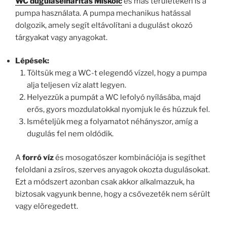
WC duguláselhárítás Miskolc
és más területeken is a
pumpa használata. A pumpa mechanikus hatással
dolgozik, amely segít eltávolítani a dugulást okozó
tárgyakat vagy anyagokat.
Lépések:
Töltsük meg a WC-t elegendő vízzel, hogy a pumpa
alja teljesen víz alatt legyen.
Helyezzük a pumpát a WC lefolyó nyílásába, majd
erős, gyors mozdulatokkal nyomjuk le és húzzuk fel.
Ismételjük meg a folyamatot néhányszor, amíg a
dugulás fel nem oldódik.
A
forró víz
és mosogatószer kombinációja is segíthet
feloldani a zsíros, szerves anyagok okozta dugulásokat.
Ezt a módszert azonban csak akkor alkalmazzuk, ha
biztosak vagyunk benne, hogy a csővezeték nem sérült
vagy elöregedett.