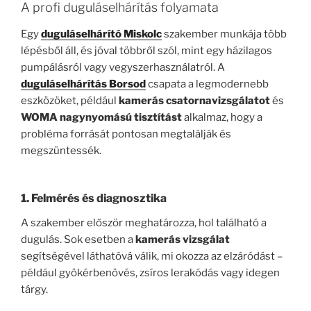
A profi duguláselhárítás folyamata
Egy
duguláselhárító Miskolc
szakember munkája több
lépésből áll, és jóval többről szól, mint egy házilagos
pumpálásról vagy vegyszerhasználatról. A
duguláselhárítás Borsod
csapata a legmodernebb
eszközöket, például
kamerás csatornavizsgálatot
és
WOMA nagynyomású tisztítást
alkalmaz, hogy a
probléma forrását pontosan megtalálják és
megszüntessék.
1. Felmérés és diagnosztika
A szakember először meghatározza, hol található a
dugulás. Sok esetben a
kamerás vizsgálat
segítségével láthatóvá válik, mi okozza az elzáródást –
például gyökérbenövés, zsíros lerakódás vagy idegen
tárgy.