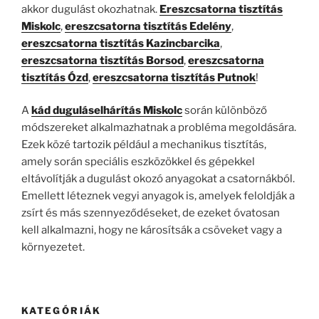
akkor dugulást okozhatnak.
Ereszcsatorna tisztítás
Miskolc
,
ereszcsatorna tisztítás Edelény
,
ereszcsatorna tisztítás Kazincbarcika
,
ereszcsatorna tisztítás Borsod
,
ereszcsatorna
tisztítás Ózd
,
ereszcsatorna tisztítás Putnok
!
A
kád duguláselhárítás Miskolc
során különböző
módszereket alkalmazhatnak a probléma megoldására.
Ezek közé tartozik például a mechanikus tisztítás,
amely során speciális eszközökkel és gépekkel
eltávolítják a dugulást okozó anyagokat a csatornákból.
Emellett léteznek vegyi anyagok is, amelyek feloldják a
zsírt és más szennyeződéseket, de ezeket óvatosan
kell alkalmazni, hogy ne károsítsák a csöveket vagy a
környezetet.
KATEGÓRIÁK