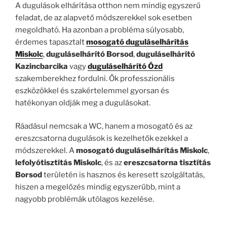
A dugulások elhárítása otthon nem mindig egyszerű
feladat, de az alapvető módszerekkel sok esetben
megoldható. Ha azonban a probléma súlyosabb,
érdemes tapasztalt
mosogató duguláselhárítás
Miskolc
,
duguláselhárító Borsod
,
duguláselhárító
Kazincbarcika
vagy
duguláselhárító Ózd
szakemberekhez fordulni. Ők professzionális
eszközökkel és szakértelemmel gyorsan és
hatékonyan oldják meg a dugulásokat.
Ráadásul nemcsak a WC, hanem a mosogató és az
ereszcsatorna dugulások is kezelhetők ezekkel a
módszerekkel. A
mosogató duguláselhárítás Miskolc
,
lefolyótisztítás Miskolc
, és az
ereszcsatorna tisztítás
Borsod
területén is hasznos és keresett szolgáltatás,
hiszen a megelőzés mindig egyszerűbb, mint a
nagyobb problémák utólagos kezelése.