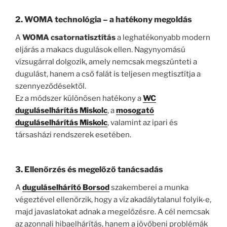
2. WOMA technológia – a hatékony megoldás
A
WOMA csatornatisztítás
a leghatékonyabb modern
eljárás a makacs dugulások ellen. Nagynyomású
vízsugárral dolgozik, amely nemcsak megszünteti a
dugulást, hanem a cső falát is teljesen megtisztítja a
szennyeződésektől.
Ez a módszer különösen hatékony a
WC
duguláselhárítás Miskolc
, a
mosogató
duguláselhárítás Miskolc
, valamint az ipari és
társasházi rendszerek esetében.
3. Ellenőrzés és megelőző tanácsadás
A
duguláselhárító Borsod
szakemberei a munka
végeztével ellenőrzik, hogy a víz akadálytalanul folyik-e,
majd javaslatokat adnak a megelőzésre. A cél nemcsak
az azonnali hibaelhárítás, hanem a jövőbeni problémák