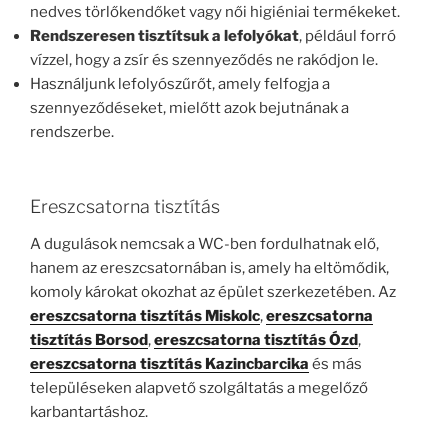
nedves törlőkendőket vagy női higiéniai termékeket.
Rendszeresen tisztítsuk a lefolyókat
, például forró
vízzel, hogy a zsír és szennyeződés ne rakódjon le.
Használjunk lefolyószűrőt, amely felfogja a
szennyeződéseket, mielőtt azok bejutnának a
rendszerbe.
Ereszcsatorna tisztítás
A dugulások nemcsak a WC-ben fordulhatnak elő,
hanem az ereszcsatornában is, amely ha eltömődik,
komoly károkat okozhat az épület szerkezetében. Az
ereszcsatorna tisztítás Miskolc
,
ereszcsatorna
tisztítás Borsod
,
ereszcsatorna tisztítás Ózd
,
ereszcsatorna tisztítás Kazincbarcika
és más
településeken alapvető szolgáltatás a megelőző
karbantartáshoz.