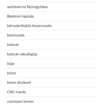
autószerviz Nyíregyháza
Balatoni hajózás
bérszámfejtés kiszervezés
betonozás
bobcat
bobcat rakodógép
bója
bútor
bútor diszkont
CNC marás
cserepes lemez