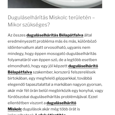
Duguláselhárítás Miskolc területén –
Mikor szükséges?
Az összes
duguláselhárítás Bélapátfalva
által
eredményezett probléma más és más, különböző
időintervallum alatt orvosolható, ugyanis nem
mindegy, hogy éppen mosogató duguláselhárítás
folyamatáról van éppen szó, de a legtöbb esetben
elmondható, hogy egy jól képzett
duguláselhárító
Bélapátfalva
szakember, korszerű felszerelések
birtokában, egy megfelelő gépparkkal, továbbá
elegendő tapasztalattal a markában nagyon gyorsan,
akár már fél órán belül megbirkózik egy konyhai, vagy
fürdőszobai duguláselhárítás problémájával. Ezzel
ellentétben viszont a
duguláselhárító
Miskolc
dugulások akár még több órát is