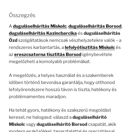
Összegzés
A
duguláselhárítás Miskolc
,
duguláselhárítás Borsod
,
duguláselhárítás Kazincbarcika
és
duguláselhárítás
Ózd
szolgáltatások nemcsak vészhelyzetekre valók – a
rendszeres karbantartás, a
lefolyótisztítás Miskolc
és
az
ereszcsatorna tisztítás Borsod
igénybevétele
megelőzheti a komolyabb problémákat.
A megelőzés, a helyes használat és a szakemberek
időben történő bevonása garantálja, hogy otthonod
lefolyórendszere hosszú távon is tiszta, hatékony és
problémamentes maradjon.
Ha tehát gyors, hatékony és szakszerű megoldást
keresel, ne halogasd: válaszd a
duguláselhárító
Miskolc
vagy
duguláselhárító Borsod
csapatát, akik
modern eszközökkel, tapasztalattal és precizitással