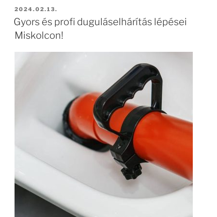
BEKÜLDVE:
2024.02.13.
Gyors és profi duguláselhárítás lépései
Miskolcon!