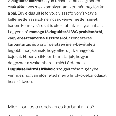
A
duguláselhárítás
olyan feladat, amit a legtöbben
csak akkor vesznek komolyan, amikor már megtörtént
a baj. Egy eldugult lefolyó, a visszafolyó víz vagy a
kellemetlen szagok nemcsak kényelmetlenséget,
hanem komoly károkat is okozhatnak az ingatlanban.
Legyen szó
mosogató dugulásról
,
WC problémáról
,
vagy
ereszcsatorna tisztításról
, a rendszeres
karbantartás és a profi segítség igénybevétele a
legjobb módja annak, hogy elkerüljük a nagyobb
bajokat. Ebben a cikkben bemutatjuk, hogyan
dolgoznak a szakemberek, miért érdemes a
Duguláselhárítás Miskolc
szolgáltatásait igénybe
venni, és hogyan előzheted meg a lefolyók elzáródását
hosszú távon.
Miért fontos a rendszeres karbantartás?