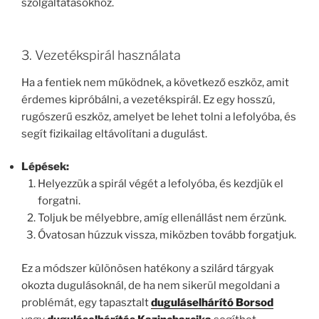
szolgáltatásokhoz.
3. Vezetékspirál használata
Ha a fentiek nem működnek, a következő eszköz, amit
érdemes kipróbálni, a vezetékspirál. Ez egy hosszú,
rugószerű eszköz, amelyet be lehet tolni a lefolyóba, és
segít fizikailag eltávolítani a dugulást.
Lépések:
Helyezzük a spirál végét a lefolyóba, és kezdjük el
forgatni.
Toljuk be mélyebbre, amíg ellenállást nem érzünk.
Óvatosan húzzuk vissza, miközben tovább forgatjuk.
Ez a módszer különösen hatékony a szilárd tárgyak
okozta dugulásoknál, de ha nem sikerül megoldani a
problémát, egy tapasztalt
duguláselhárító Borsod