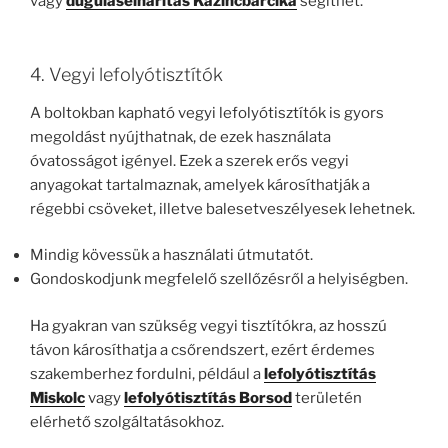
vagy
duguláselhárítás Kazincbarcika
segíthet.
4. Vegyi lefolyótisztítók
A boltokban kapható vegyi lefolyótisztítók is gyors
megoldást nyújthatnak, de ezek használata
óvatosságot igényel. Ezek a szerek erős vegyi
anyagokat tartalmaznak, amelyek károsíthatják a
régebbi csöveket, illetve balesetveszélyesek lehetnek.
Mindig kövessük a használati útmutatót.
Gondoskodjunk megfelelő szellőzésről a helyiségben.
Ha gyakran van szükség vegyi tisztítókra, az hosszú
távon károsíthatja a csőrendszert, ezért érdemes
szakemberhez fordulni, például a
lefolyótisztítás
Miskolc
vagy
lefolyótisztítás Borsod
területén
elérhető szolgáltatásokhoz.