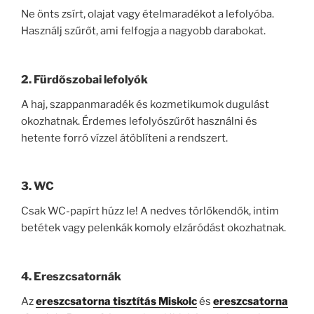
Ne önts zsírt, olajat vagy ételmaradékot a lefolyóba.
Használj szűrőt, ami felfogja a nagyobb darabokat.
2. Fürdőszobai lefolyók
A haj, szappanmaradék és kozmetikumok dugulást
okozhatnak. Érdemes lefolyószűrőt használni és
hetente forró vízzel átöblíteni a rendszert.
3. WC
Csak WC-papírt húzz le! A nedves törlőkendők, intim
betétek vagy pelenkák komoly elzáródást okozhatnak.
4. Ereszcsatornák
Az
ereszcsatorna tisztítás Miskolc
és
ereszcsatorna