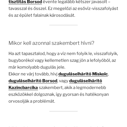
tisztítás Borsod
évente legalább kétszer javasolt –
tavasszal és ősszel. Ez megelőzi az esővíz-visszafolyást
és az épület falainak károsodását.
Mikor kell azonnal szakembert hívni?
Ha azt tapasztalod, hogy a víz nem folyik le, visszafolyik,
bugyborékol vagy kellemetlen szag jön a lefolyóból, az
már komolyabb dugulás jele.
Ekkor ne várj tovább, hívj
duguláselhárító Miskolc
,
duguláselhárító Borsod
, vagy
duguláselhárító
Kazincbarcika
szakembert, akik a legmodernebb
eszközökkel dolgoznak, így gyorsan és hatékonyan
orvosolják a problémát.