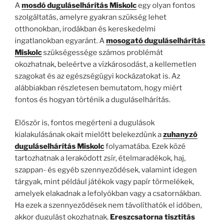
A
mosdó duguláselhárítás Miskolc
egy olyan fontos
szolgáltatás, amelyre gyakran szükség lehet
otthonokban, irodákban és kereskedelmi
ingatlanokban egyaránt. A
mosogató duguláselhárítás
Miskolc
szükségessége számos problémát
okozhatnak, beleértve a vízkárosodást, a kellemetlen
szagokat és az egészségügyi kockázatokat is. Az
alábbiakban részletesen bemutatom, hogy miért
fontos és hogyan történik a duguláselhárítás.
Először is, fontos megérteni a dugulások
kialakulásának okait mielőtt belekezdünk a
zuhanyzó
duguláselhárítás Miskolc
folyamatába. Ezek közé
tartozhatnak a lerakódott zsír, ételmaradékok, haj,
szappan- és egyéb szennyeződések, valamint idegen
tárgyak, mint például játékok vagy papír törmelékek,
amelyek elakadnak a lefolyókban vagy a csatornákban.
Ha ezek a szennyeződések nem távolíthatók el időben,
akkor dugulást okozhatnak.
Ereszcsatorna tisztítás