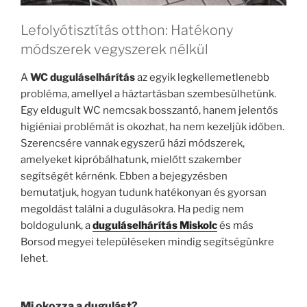
Lefolyótisztítás otthon: Hatékony
módszerek vegyszerek nélkül
A
WC duguláselhárítás
az egyik legkellemetlenebb
probléma, amellyel a háztartásban szembesülhetünk.
Egy eldugult WC nemcsak bosszantó, hanem jelentős
higiéniai problémát is okozhat, ha nem kezeljük időben.
Szerencsére vannak egyszerű házi módszerek,
amelyeket kipróbálhatunk, mielőtt szakember
segítségét kérnénk. Ebben a bejegyzésben
bemutatjuk, hogyan tudunk hatékonyan és gyorsan
megoldást találni a dugulásokra. Ha pedig nem
boldogulunk, a
duguláselhárítás Miskolc
és más
Borsod megyei településeken mindig segítségünkre
lehet.
Mi okozza a dugulást?