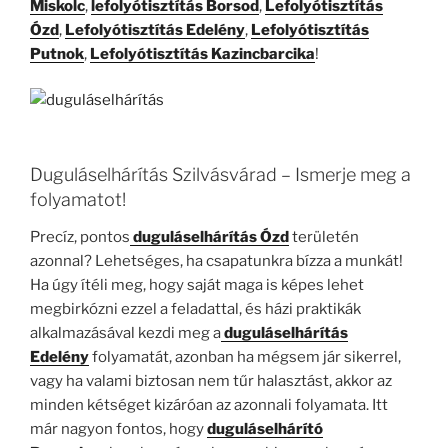
Miskolc
,
lefolyótisztítás Borsod
,
Lefolyótisztítás
Ózd
,
Lefolyótisztítás Edelény
,
Lefolyótisztítás
Putnok
,
Lefolyótisztítás Kazincbarcika
!
Duguláselhárítás Szilvásvárad – Ismerje meg a
folyamatot!
Precíz, pontos
duguláselhárítás Ózd
területén
azonnal? Lehetséges, ha csapatunkra bízza a munkát!
Ha úgy ítéli meg, hogy saját maga is képes lehet
megbirkózni ezzel a feladattal, és házi praktikák
alkalmazásával kezdi meg a
duguláselhárítás
Edelény
folyamatát, azonban ha mégsem jár sikerrel,
vagy ha valami biztosan nem tűr halasztást, akkor az
minden kétséget kizáróan az azonnali folyamata. Itt
már nagyon fontos, hogy
duguláselhárító