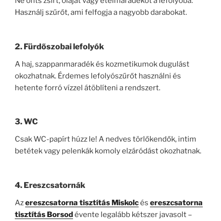
Ne önts zsírt, olajat vagy ételmaradékot a lefolyóba.
Használj szűrőt, ami felfogja a nagyobb darabokat.
2. Fürdőszobai lefolyók
A haj, szappanmaradék és kozmetikumok dugulást
okozhatnak. Érdemes lefolyószűrőt használni és
hetente forró vízzel átöblíteni a rendszert.
3. WC
Csak WC-papírt húzz le! A nedves törlőkendők, intim
betétek vagy pelenkák komoly elzáródást okozhatnak.
4. Ereszcsatornák
Az
ereszcsatorna tisztítás Miskolc
és
ereszcsatorna
tisztítás Borsod
évente legalább kétszer javasolt –