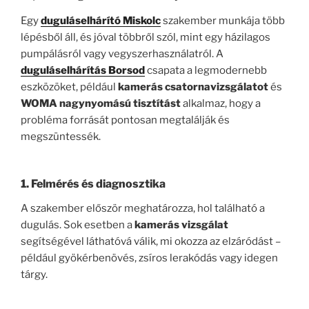
Egy
duguláselhárító Miskolc
szakember munkája több
lépésből áll, és jóval többről szól, mint egy házilagos
pumpálásról vagy vegyszerhasználatról. A
duguláselhárítás Borsod
csapata a legmodernebb
eszközöket, például
kamerás csatornavizsgálatot
és
WOMA nagynyomású tisztítást
alkalmaz, hogy a
probléma forrását pontosan megtalálják és
megszüntessék.
1. Felmérés és diagnosztika
A szakember először meghatározza, hol található a
dugulás. Sok esetben a
kamerás vizsgálat
segítségével láthatóvá válik, mi okozza az elzáródást –
például gyökérbenövés, zsíros lerakódás vagy idegen
tárgy.