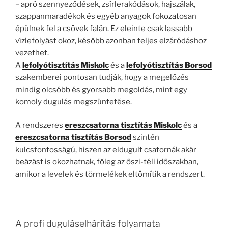
– apró szennyeződések, zsírlerakódások, hajszálak,
szappanmaradékok és egyéb anyagok fokozatosan
épülnek fel a csövek falán. Ez eleinte csak lassabb
vízlefolyást okoz, később azonban teljes elzáródáshoz
vezethet.
A
lefolyótisztítás Miskolc
és a
lefolyótisztítás Borsod
szakemberei pontosan tudják, hogy a megelőzés
mindig olcsóbb és gyorsabb megoldás, mint egy
komoly dugulás megszüntetése.
A rendszeres
ereszcsatorna tisztítás Miskolc
és a
ereszcsatorna tisztítás Borsod
szintén
kulcsfontosságú, hiszen az eldugult csatornák akár
beázást is okozhatnak, főleg az őszi-téli időszakban,
amikor a levelek és törmelékek eltömítik a rendszert.
A profi duguláselhárítás folyamata