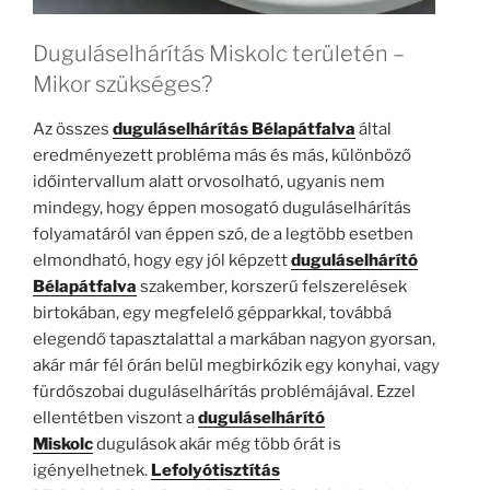
Duguláselhárítás Miskolc területén –
Mikor szükséges?
Az összes
duguláselhárítás Bélapátfalva
által
eredményezett probléma más és más, különböző
időintervallum alatt orvosolható, ugyanis nem
mindegy, hogy éppen mosogató duguláselhárítás
folyamatáról van éppen szó, de a legtöbb esetben
elmondható, hogy egy jól képzett
duguláselhárító
Bélapátfalva
szakember, korszerű felszerelések
birtokában, egy megfelelő gépparkkal, továbbá
elegendő tapasztalattal a markában nagyon gyorsan,
akár már fél órán belül megbirkózik egy konyhai, vagy
fürdőszobai duguláselhárítás problémájával. Ezzel
ellentétben viszont a
duguláselhárító
Miskolc
dugulások akár még több órát is
igényelhetnek.
Lefolyótisztítás