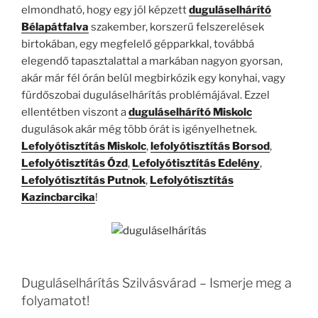
elmondható, hogy egy jól képzett
duguláselhárító
Bélapátfalva
szakember, korszerű felszerelések
birtokában, egy megfelelő gépparkkal, továbbá
elegendő tapasztalattal a markában nagyon gyorsan,
akár már fél órán belül megbirkózik egy konyhai, vagy
fürdőszobai duguláselhárítás problémájával. Ezzel
ellentétben viszont a
duguláselhárító Miskolc
dugulások akár még több órát is igényelhetnek.
Lefolyótisztítás Miskolc
,
lefolyótisztítás Borsod
,
Lefolyótisztítás Ózd
,
Lefolyótisztítás Edelény
,
Lefolyótisztítás Putnok
,
Lefolyótisztítás
Kazincbarcika
!
Duguláselhárítás Szilvásvárad – Ismerje meg a
folyamatot!