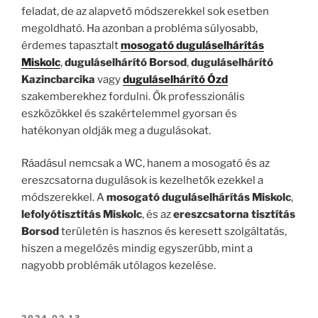
feladat, de az alapvető módszerekkel sok esetben
megoldható. Ha azonban a probléma súlyosabb,
érdemes tapasztalt
mosogató duguláselhárítás
Miskolc
,
duguláselhárító Borsod
,
duguláselhárító
Kazincbarcika
vagy
duguláselhárító Ózd
szakemberekhez fordulni. Ők professzionális
eszközökkel és szakértelemmel gyorsan és
hatékonyan oldják meg a dugulásokat.
Ráadásul nemcsak a WC, hanem a mosogató és az
ereszcsatorna dugulások is kezelhetők ezekkel a
módszerekkel. A
mosogató duguláselhárítás Miskolc
,
lefolyótisztítás Miskolc
, és az
ereszcsatorna tisztítás
Borsod
területén is hasznos és keresett szolgáltatás,
hiszen a megelőzés mindig egyszerűbb, mint a
nagyobb problémák utólagos kezelése.
BEKÜLDVE:
2024.02.13.