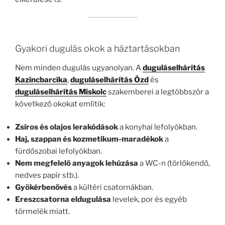
Gyakori dugulás okok a háztartásokban
Nem minden dugulás ugyanolyan. A
duguláselhárítás
Kazincbarcika
,
duguláselhárítás Ózd
és
duguláselhárítás Miskolc
szakemberei a legtöbbször a
következő okokat említik:
Zsíros és olajos lerakódások
a konyhai lefolyókban.
Haj, szappan és kozmetikum-maradékok
a
fürdőszobai lefolyókban.
Nem megfelelő anyagok lehúzása
a WC-n (törlőkendő,
nedves papír stb.).
Gyökérbenövés
a kültéri csatornákban.
Ereszcsatorna eldugulása
levelek, por és egyéb
törmelék miatt.