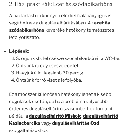
2. Házi praktikák: Ecet és szódabikarbóna
A háztartásban könnyen elérhető alapanyagok is
segíthetnek a dugulás elhárításában. Az
ecet és
szódabikarbóna
keveréke hatékony természetes
lefolyótisztító.
Lépések:
Szórjunk kb. fél csésze szódabikarbónát a WC-be.
Öntsünk rá egy csésze ecetet.
Hagyjuk állni legalább 30 percig.
Öntsünk forró vizet a lefolyóba.
Ez a módszer különösen hatékony lehet a kisebb
dugulások esetén, de ha a probléma súlyosabb,
érdemes duguláselhárító szakemberhez fordulni,
például a
duguláselhárító Miskolc
,
duguláselhárító
Kazincbarcika
vagy
duguláselhárítás Ózd
szolgáltatásokhoz.