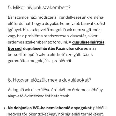
5. Mikor hívjunk szakembert?
Bár számos házi módszer áll rendelkezésünkre, néha
előfordulhat, hogy a dugulás komolyabb beavatkozást
igényel. Ha az alapvető megoldások nem segítenek,
vagy ha a probléma rendszeresen visszatér, akkor
érdemes szakemberhez fordulni. A
duguláselhárítás
Borsod
,
duguláselhárítás Kazincbarcika
és más
borsodi településeken elérhető szolgáltatások
garantáltan megoldják a problémát.
6. Hogyan előzzük meg a dugulásokat?
A dugulások elkerülése érdekében érdemes néhány
alapvető óvintézkedést betartani:
Ne dobjunk a WC-be nem lebomló anyagokat
, például
nedves törlőkendőket vagy női higiéniai termékeket.