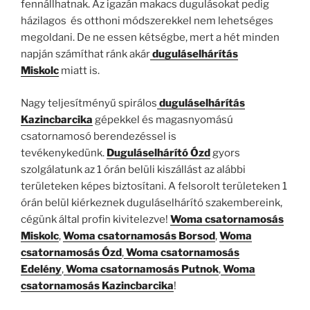
fennállhatnak. Az igazán makacs dugulásokat pedig
házilagos és otthoni módszerekkel nem lehetséges
megoldani. De ne essen kétségbe, mert a hét minden
napján számíthat ránk akár
duguláselhárítás
Miskolc
miatt is.
Nagy teljesítményű spirálos
duguláselhárítás
Kazincbarcika
gépekkel és magasnyomású
csatornamosó berendezéssel is
tevékenykedünk.
Duguláselhárító Ózd
gyors
szolgálatunk az 1 órán belüli kiszállást az alábbi
területeken képes biztosítani. A felsorolt területeken 1
órán belül kiérkeznek duguláselhárító szakembereink,
cégünk által profin kivitelezve!
Woma csatornamosás
Miskolc
,
Woma csatornamosás
Borsod
,
Woma
csatornamosás
Ózd
,
Woma csatornamosás
Edelény
,
Woma csatornamosás Putnok
,
Woma
csatornamosás Kazincbarcika
!