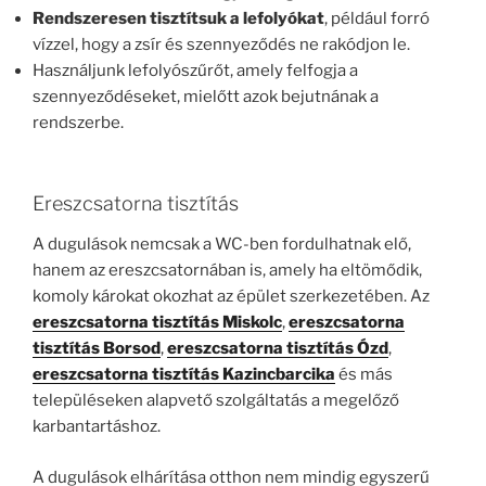
Rendszeresen tisztítsuk a lefolyókat
, például forró
vízzel, hogy a zsír és szennyeződés ne rakódjon le.
Használjunk lefolyószűrőt, amely felfogja a
szennyeződéseket, mielőtt azok bejutnának a
rendszerbe.
Ereszcsatorna tisztítás
A dugulások nemcsak a WC-ben fordulhatnak elő,
hanem az ereszcsatornában is, amely ha eltömődik,
komoly károkat okozhat az épület szerkezetében. Az
ereszcsatorna tisztítás Miskolc
,
ereszcsatorna
tisztítás Borsod
,
ereszcsatorna tisztítás Ózd
,
ereszcsatorna tisztítás Kazincbarcika
és más
településeken alapvető szolgáltatás a megelőző
karbantartáshoz.
A dugulások elhárítása otthon nem mindig egyszerű