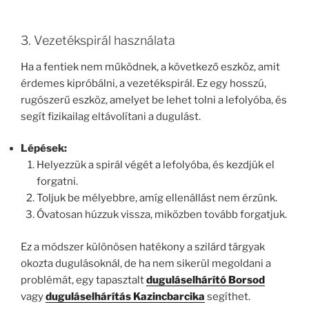
3. Vezetékspirál használata
Ha a fentiek nem működnek, a következő eszköz, amit
érdemes kipróbálni, a vezetékspirál. Ez egy hosszú,
rugószerű eszköz, amelyet be lehet tolni a lefolyóba, és
segít fizikailag eltávolítani a dugulást.
Lépések:
Helyezzük a spirál végét a lefolyóba, és kezdjük el
forgatni.
Toljuk be mélyebbre, amíg ellenállást nem érzünk.
Óvatosan húzzuk vissza, miközben tovább forgatjuk.
Ez a módszer különösen hatékony a szilárd tárgyak
okozta dugulásoknál, de ha nem sikerül megoldani a
problémát, egy tapasztalt
duguláselhárító Borsod
vagy
duguláselhárítás Kazincbarcika
segíthet.