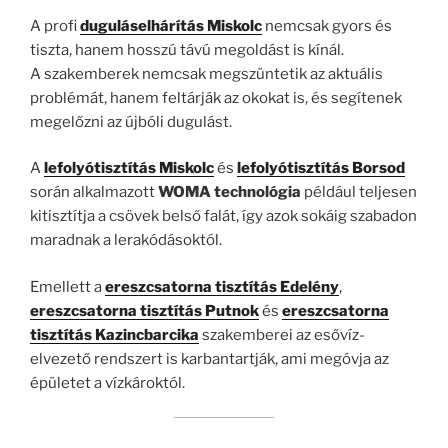
A profi
duguláselhárítás Miskolc
nemcsak gyors és
tiszta, hanem hosszú távú megoldást is kínál.
A szakemberek nemcsak megszüntetik az aktuális
problémát, hanem feltárják az okokat is, és segítenek
megelőzni az újbóli dugulást.
A
lefolyótisztítás Miskolc
és
lefolyótisztítás Borsod
során alkalmazott
WOMA technológia
például teljesen
kitisztítja a csövek belső falát, így azok sokáig szabadon
maradnak a lerakódásoktól.
Emellett a
ereszcsatorna tisztítás Edelény
,
ereszcsatorna tisztítás Putnok
és
ereszcsatorna
tisztítás Kazincbarcika
szakemberei az esővíz-
elvezető rendszert is karbantartják, ami megóvja az
épületet a vízkároktól.