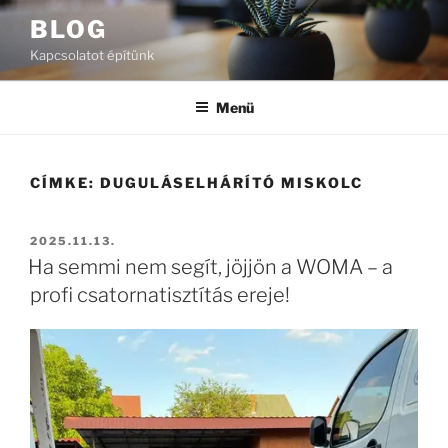
Tartalomhoz
BLOG
Kapcsolatot építünk
Menü
CÍMKE:
DUGULÁSELHÁRÍTÓ MISKOLC
BEKÜLDVE:
2025.11.13.
Ha semmi nem segít, jöjjön a WOMA – a
profi csatornatisztítás ereje!