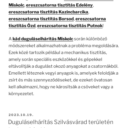
Miskolc
,
ereszcsatorna tisztítás Edelény
,
ereszcsatorna tisztítás Kazincbarcika
,
ereszcsatorna tisztítás Borsod
,
ereszcsatorna
tisztítás Ózd
,
ereszcsatorna tisztítás Putnok
!
A
kád duguláselhárítás Miskolc
során különböző
módszereket alkalmazhatnak a probléma megoldására.
Ezek közé tartozik például a mechanikus tisztítás,
amely során speciális eszközökkel és gépekkel
eltávolítják a dugulást okozó anyagokat a csatornákból.
Emellett léteznek vegyi anyagok is, amelyek feloldják a
zsírt és más szennyeződéseket, de ezeket óvatosan
kell alkalmazni, hogy ne károsítsák a csöveket vagy a
környezetet.
BEKÜLDVE:
2023.10.19.
Duguláselhárítás Szilvásvárad területén