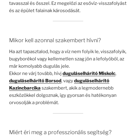
tavasszal és ősszel. Ez megelőzi az esővíz-visszafolyást
és az épület falainak károsodását.
Mikor kell azonnal szakembert hívni?
Ha azt tapasztalod, hogy a víz nem folyik le, visszafolyik,
bugyborékol vagy kellemetlen szag jön a lefolyóból, az
már komolyabb dugulás jele.
Ekkor ne várj tovább, hívj
duguláselhárító Miskolc
,
duguláselhárító Borsod
, vagy
duguláselhárító
Kazincbarcika
szakembert, akik a legmodernebb
eszközökkel dolgoznak, így gyorsan és hatékonyan
orvosolják a problémát.
Miért éri meg a professzionális segítség?