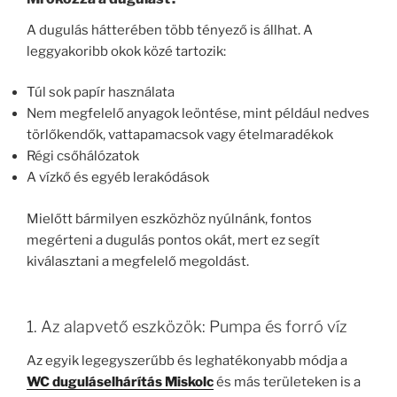
A dugulás hátterében több tényező is állhat. A
leggyakoribb okok közé tartozik:
Túl sok papír használata
Nem megfelelő anyagok leöntése, mint például nedves
törlőkendők, vattapamacsok vagy ételmaradékok
Régi csőhálózatok
A vízkő és egyéb lerakódások
Mielőtt bármilyen eszközhöz nyúlnánk, fontos
megérteni a dugulás pontos okát, mert ez segít
kiválasztani a megfelelő megoldást.
1. Az alapvető eszközök: Pumpa és forró víz
Az egyik legegyszerűbb és leghatékonyabb módja a
WC duguláselhárítás Miskolc
és más területeken is a