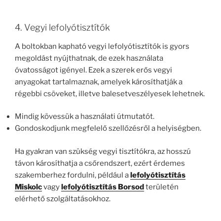
4. Vegyi lefolyótisztítók
A boltokban kapható vegyi lefolyótisztítók is gyors
megoldást nyújthatnak, de ezek használata
óvatosságot igényel. Ezek a szerek erős vegyi
anyagokat tartalmaznak, amelyek károsíthatják a
régebbi csöveket, illetve balesetveszélyesek lehetnek.
Mindig kövessük a használati útmutatót.
Gondoskodjunk megfelelő szellőzésről a helyiségben.
Ha gyakran van szükség vegyi tisztítókra, az hosszú
távon károsíthatja a csőrendszert, ezért érdemes
szakemberhez fordulni, például a
lefolyótisztítás
Miskolc
vagy
lefolyótisztítás Borsod
területén
elérhető szolgáltatásokhoz.