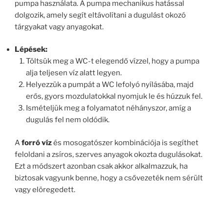
pumpa használata. A pumpa mechanikus hatással
dolgozik, amely segít eltávolítani a dugulást okozó
tárgyakat vagy anyagokat.
Lépések:
Töltsük meg a WC-t elegendő vízzel, hogy a pumpa
alja teljesen víz alatt legyen.
Helyezzük a pumpát a WC lefolyó nyílásába, majd
erős, gyors mozdulatokkal nyomjuk le és húzzuk fel.
Ismételjük meg a folyamatot néhányszor, amíg a
dugulás fel nem oldódik.
A
forró víz
és mosogatószer kombinációja is segíthet
feloldani a zsíros, szerves anyagok okozta dugulásokat.
Ezt a módszert azonban csak akkor alkalmazzuk, ha
biztosak vagyunk benne, hogy a csővezeték nem sérült
vagy elöregedett.