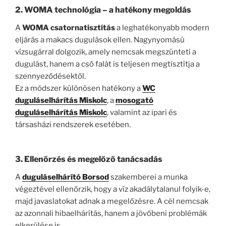
2. WOMA technológia – a hatékony megoldás
A
WOMA csatornatisztítás
a leghatékonyabb modern
eljárás a makacs dugulások ellen. Nagynyomású
vízsugárral dolgozik, amely nemcsak megszünteti a
dugulást, hanem a cső falát is teljesen megtisztítja a
szennyeződésektől.
Ez a módszer különösen hatékony a
WC
duguláselhárítás Miskolc
, a
mosogató
duguláselhárítás Miskolc
, valamint az ipari és
társasházi rendszerek esetében.
3. Ellenőrzés és megelőző tanácsadás
A
duguláselhárító Borsod
szakemberei a munka
végeztével ellenőrzik, hogy a víz akadálytalanul folyik-e,
majd javaslatokat adnak a megelőzésre. A cél nemcsak
az azonnali hibaelhárítás, hanem a jövőbeni problémák
elkerülése is.