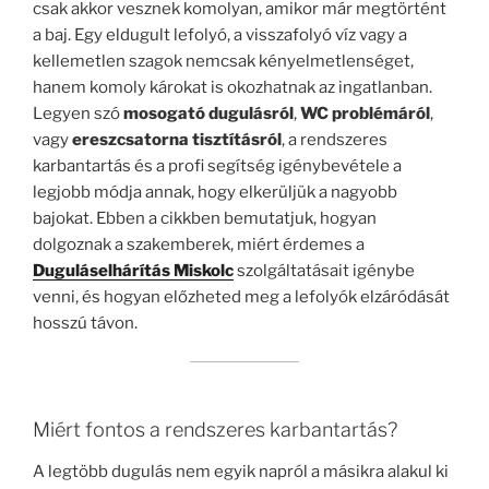
csak akkor vesznek komolyan, amikor már megtörtént
a baj. Egy eldugult lefolyó, a visszafolyó víz vagy a
kellemetlen szagok nemcsak kényelmetlenséget,
hanem komoly károkat is okozhatnak az ingatlanban.
Legyen szó
mosogató dugulásról
,
WC problémáról
,
vagy
ereszcsatorna tisztításról
, a rendszeres
karbantartás és a profi segítség igénybevétele a
legjobb módja annak, hogy elkerüljük a nagyobb
bajokat. Ebben a cikkben bemutatjuk, hogyan
dolgoznak a szakemberek, miért érdemes a
Duguláselhárítás Miskolc
szolgáltatásait igénybe
venni, és hogyan előzheted meg a lefolyók elzáródását
hosszú távon.
Miért fontos a rendszeres karbantartás?
A legtöbb dugulás nem egyik napról a másikra alakul ki