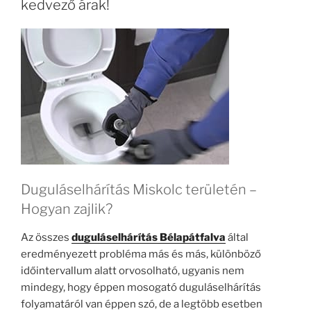
kedvező árak!
Duguláselhárítás Miskolc területén –
Hogyan zajlik?
Az összes
duguláselhárítás Bélapátfalva
által
eredményezett probléma más és más, különböző
időintervallum alatt orvosolható, ugyanis nem
mindegy, hogy éppen mosogató duguláselhárítás
folyamatáról van éppen szó, de a legtöbb esetben