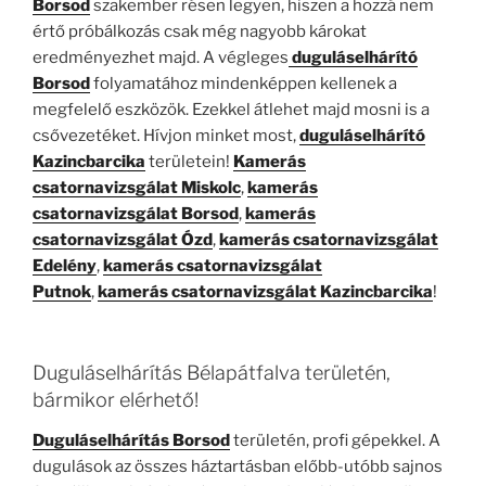
Borsod
szakember résen legyen, hiszen a hozzá nem
értő próbálkozás csak még nagyobb károkat
eredményezhet majd. A végleges
duguláselhárító
Borsod
folyamatához mindenképpen kellenek a
megfelelő eszközök. Ezekkel átlehet majd mosni is a
csővezetéket. Hívjon minket most,
duguláselhárító
Kazincbarcika
területein!
Kamerás
csatornavizsgálat Miskolc
,
kamerás
csatornavizsgálat Borsod
,
kamerás
csatornavizsgálat Ózd
,
kamerás csatornavizsgálat
Edelény
,
kamerás csatornavizsgálat
Putnok
,
kamerás csatornavizsgálat Kazincbarcika
!
Duguláselhárítás Bélapátfalva területén,
bármikor elérhető!
Duguláselhárítás Borsod
területén, profi gépekkel. A
dugulások az összes háztartásban előbb-utóbb sajnos