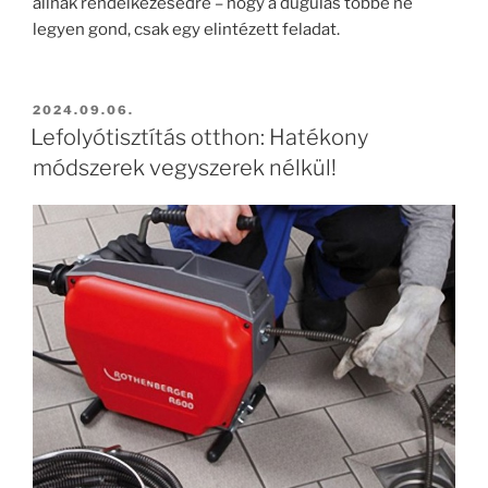
állnak rendelkezésedre – hogy a dugulás többé ne
legyen gond, csak egy elintézett feladat.
BEKÜLDVE:
2024.09.06.
Lefolyótisztítás otthon: Hatékony
módszerek vegyszerek nélkül!