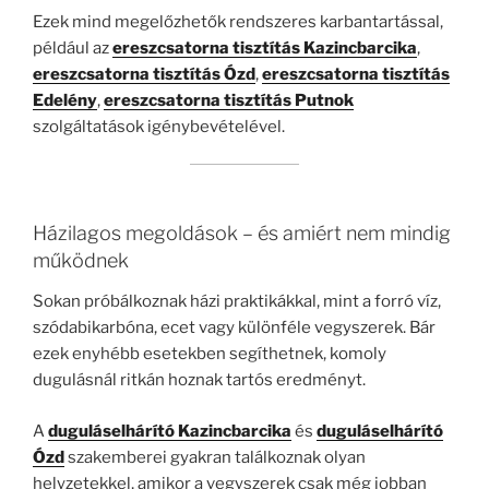
Ezek mind megelőzhetők rendszeres karbantartással,
például az
ereszcsatorna tisztítás Kazincbarcika
,
ereszcsatorna tisztítás Ózd
,
ereszcsatorna tisztítás
Edelény
,
ereszcsatorna tisztítás Putnok
szolgáltatások igénybevételével.
Házilagos megoldások – és amiért nem mindig
működnek
Sokan próbálkoznak házi praktikákkal, mint a forró víz,
szódabikarbóna, ecet vagy különféle vegyszerek. Bár
ezek enyhébb esetekben segíthetnek, komoly
dugulásnál ritkán hoznak tartós eredményt.
A
duguláselhárító Kazincbarcika
és
duguláselhárító
Ózd
szakemberei gyakran találkoznak olyan
helyzetekkel, amikor a vegyszerek csak még jobban