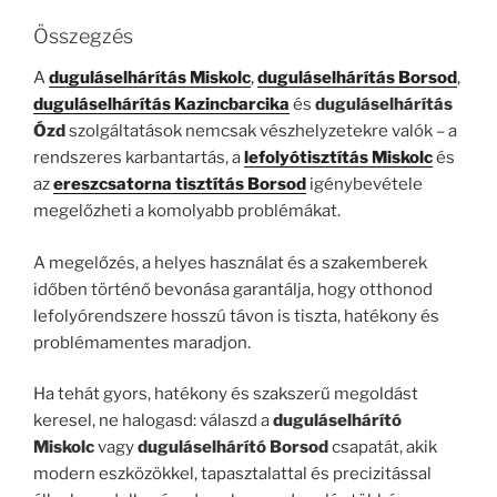
Összegzés
A
duguláselhárítás Miskolc
,
duguláselhárítás Borsod
,
duguláselhárítás Kazincbarcika
és
duguláselhárítás
Ózd
szolgáltatások nemcsak vészhelyzetekre valók – a
rendszeres karbantartás, a
lefolyótisztítás Miskolc
és
az
ereszcsatorna tisztítás Borsod
igénybevétele
megelőzheti a komolyabb problémákat.
A megelőzés, a helyes használat és a szakemberek
időben történő bevonása garantálja, hogy otthonod
lefolyórendszere hosszú távon is tiszta, hatékony és
problémamentes maradjon.
Ha tehát gyors, hatékony és szakszerű megoldást
keresel, ne halogasd: válaszd a
duguláselhárító
Miskolc
vagy
duguláselhárító Borsod
csapatát, akik
modern eszközökkel, tapasztalattal és precizitással