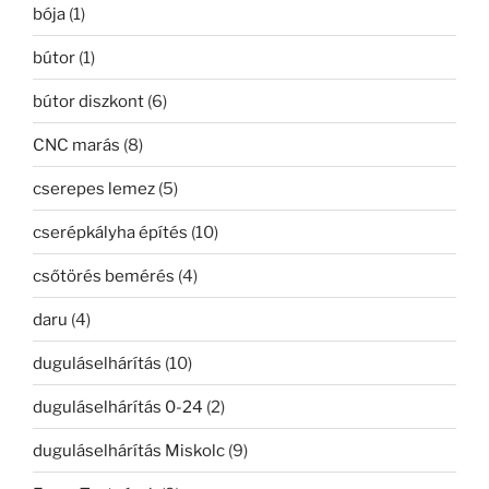
bója
(1)
bútor
(1)
bútor diszkont
(6)
CNC marás
(8)
cserepes lemez
(5)
cserépkályha építés
(10)
csőtörés bemérés
(4)
daru
(4)
duguláselhárítás
(10)
duguláselhárítás 0-24
(2)
duguláselhárítás Miskolc
(9)