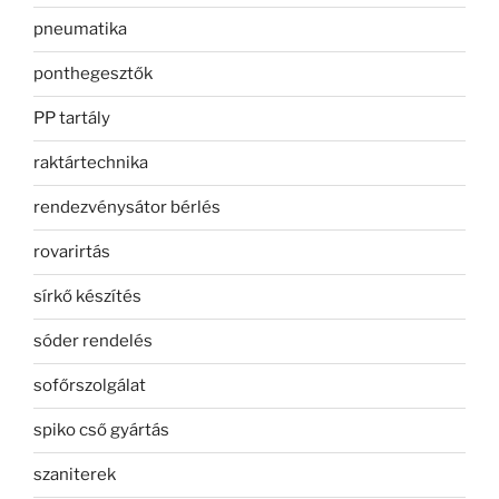
pneumatika
ponthegesztők
PP tartály
raktártechnika
rendezvénysátor bérlés
rovarirtás
sírkő készítés
sóder rendelés
sofőrszolgálat
spiko cső gyártás
szaniterek