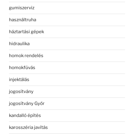
gumiszerviz
használtruha
háztartási gépek
hidraulika
homok rendelés
homokfúvás
injektálás
jogosítvány
jogosítvány Győr
kandalló építés
karosszéria javítás