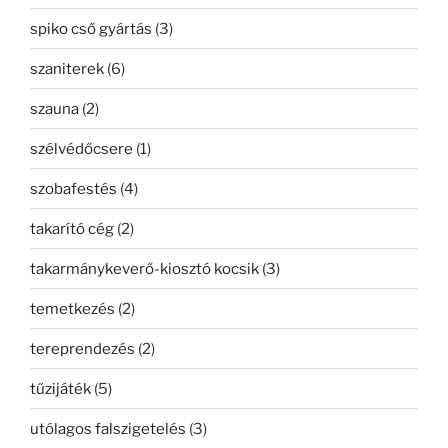
spiko cső gyártás
(3)
szaniterek
(6)
szauna
(2)
szélvédőcsere
(1)
szobafestés
(4)
takarító cég
(2)
takarmánykeverő-kiosztó kocsik
(3)
temetkezés
(2)
tereprendezés
(2)
tűzijáték
(5)
utólagos falszigetelés
(3)