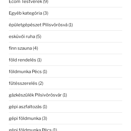
Ecom Testvérek
(9)
Egyéb kategória
(3)
épületgépészet Pilisvörösvá
(1)
esküvői ruha
(5)
finn szauna
(4)
föld rendelés
(1)
földmunka Pécs
(1)
fűtésszerelés
(2)
gázkészülék Pilsivörösvár
(1)
gépi aszfaltozás
(1)
gépi földmunka
(3)
gépi földmunka Pécs
(1)