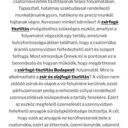
csatornavezeték tisztításának teljes folyamatában.
Tapasztalt, hatalmas szaktudással rendelkező
munkatársaink gyors, hatékony és precíz munkát
hajtanak végre. Keressen minket bármikor! A
zsírfogó
tisztítás
elvégzéséhez szükséges eszköz, amellyel a
folyamatot végezzük egy tartály, amelynek
kulcsfontossága abban található, hogy a csatornába
áramló szennyvízben felfedezhető zsírt és iszapot
felfogja. Most elmondjuk Önnek mi is pontosan ez a
berendezés és hogyan működik, hogy megérthesse
a
zsírfogó tisztítás Budapest
i folyamatát.
Mire is
alkalmazható a
zsír és olajfogó tisztítás
?
A vízben nem
oldódó zsírok és olajok a víz felszínére kerülnek, ezzel
párhuzamosan pedig a nehezebb súllyal rendelkező
szennyeződések leülepednek a tartály fenekére. Ezért
az eszköz megfelelő üzemelését a szennyvízben
fellelhető anyagok sűrűségkülönbsége biztosítja. A cél,
hogy ezek az anyagok ne kerülhessenek bele a
csatornába, ezért az éttermek, üzemi konyhák, valamint