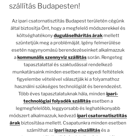
szállítás Budapesten!
Az ipari csatornatisztítás Budapest területén cégünk
által biztosítja Önt, hogy a megfelelő módszerekkel és
költséghatékony
duguláselhárítás árak
mellett
szüntetjük meg a problémáját. Igény felmerülése
esetén nagynyomású berendezéseinket alkalmazzuk
a
kommunális szennyvíz szállítás
során. Rengeteg
tapasztalattal és szaktudással rendelkező
munkatársaink minden esetben az egyedi feltételek
figyelembe vételével választják ki a folyamathoz
használni szükséges technológiát és berendezést.
Több éves tapasztalatuknak hála, minden
ipari-
technológiai folyadék szállítás
esetben a
legmegfelelőbb, leggyorsabb és leghatékonyabb
módszert alkalmazzuk, kedvező
ipari csatornatisztítás
árak
biztosítása mellett. Csapatunkra minden esetben
számíthat az
ipari iszap elszállítás
és a