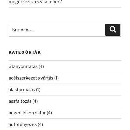
megérkezik a szakember?
Keresés
Keresé
a
következő
kifejezésre:
KATEGÓRIÁK
3D nyomtatás
(4)
acélszerkezet gyártás
(1)
alakformálás
(1)
aszfaltozás
(4)
augenlidkorrektur
(4)
autófényezés
(4)