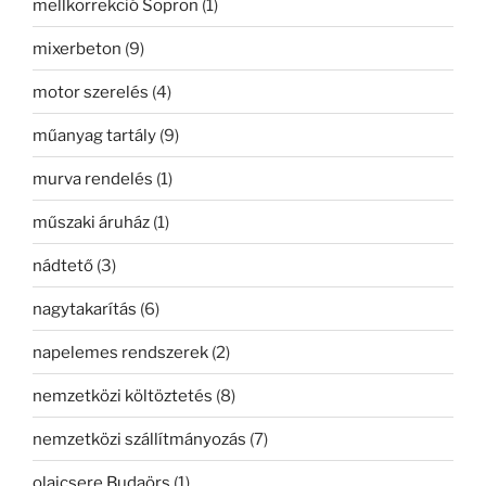
mellkorrekció Sopron
(1)
mixerbeton
(9)
motor szerelés
(4)
műanyag tartály
(9)
murva rendelés
(1)
műszaki áruház
(1)
nádtető
(3)
nagytakarítás
(6)
napelemes rendszerek
(2)
nemzetközi költöztetés
(8)
nemzetközi szállítmányozás
(7)
olajcsere Budaörs
(1)