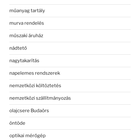
műanyag tartály
murva rendelés
műszaki áruház
nádtető
nagytakarítás
napelemes rendszerek
nemzetközi költöztetés
nemzetközi szállítmányozás
olajcsere Budaörs
öntöde
optikai mérőgép