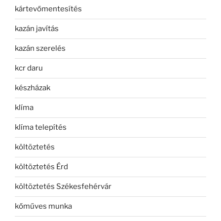
kártevőmentesítés
kazán javítás
kazán szerelés
kcr daru
készházak
klíma
klíma telepítés
költöztetés
költöztetés Érd
költöztetés Székesfehérvár
kőműves munka