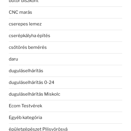
bútor diszkont
CNC marás
cserepes lemez
cserépkályha építés
csőtörés bemérés
daru
duguláselhárítás
duguláselhárítás 0-24
duguláselhárítás Miskolc
Ecom Testvérek
Egyéb kategória
épületgépészet Pilisvörösvá