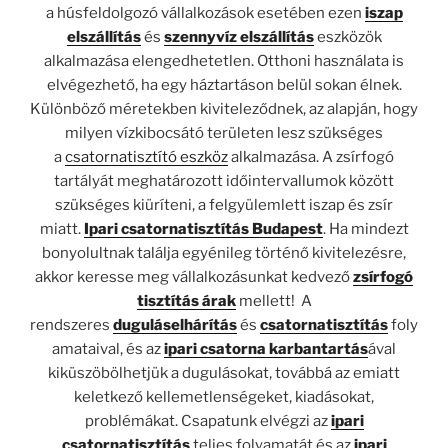
a húsfeldolgozó vállalkozások esetében ezen
iszap
elszállítás
és
szennyvíz elszállítás
eszközök
alkalmazása elengedhetetlen. Otthoni használata is
elvégezhető, ha egy háztartáson belül sokan élnek.
Különböző méretekben kiviteleződnek, az alapján, hogy
milyen vízkibocsátó területen lesz szükséges
a
csatornatisztító eszköz
alkalmazása. A zsírfogó
tartályát meghatározott időintervallumok között
szükséges kiüríteni, a felgyülemlett iszap és zsír
miatt.
Ipari csatornatisztítás Budapest
. Ha mindezt
bonyolultnak találja egyénileg történő kivitelezésre,
akkor keresse meg vállalkozásunkat kedvező
zsírfogó
tisztítás árak
mellett! A
rendszeres
duguláselhárítás
és
csatornatisztítás
foly
amataival, és az
ipari csatorna karbantartás
ával
kiküszöbölhetjük a dugulásokat, továbbá az emiatt
keletkező kellemetlenségeket, kiadásokat,
problémákat. Csapatunk elvégzi az
ipari
csatornatisztítás
teljes folyamatát és az
ipari