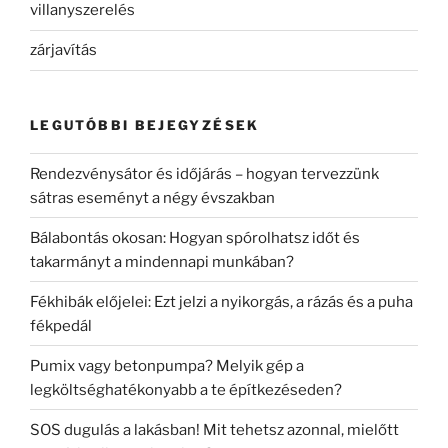
villanyszerelés
zárjavítás
LEGUTÓBBI BEJEGYZÉSEK
Rendezvénysátor és időjárás – hogyan tervezzünk
sátras eseményt a négy évszakban
Bálabontás okosan: Hogyan spórolhatsz időt és
takarmányt a mindennapi munkában?
Fékhibák előjelei: Ezt jelzi a nyikorgás, a rázás és a puha
fékpedál
Pumix vagy betonpumpa? Melyik gép a
legköltséghatékonyabb a te építkezéseden?
SOS dugulás a lakásban! Mit tehetsz azonnal, mielőtt