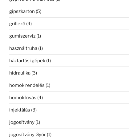
gipszkarton
(5)
grillező
(4)
gumiszerviz
(1)
használtruha
(1)
háztartási gépek
(1)
hidraulika
(3)
homok rendelés
(1)
homokfúvás
(4)
injektálás
(3)
jogosítvány
(1)
jogosítvány Győr
(1)