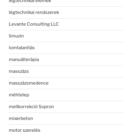
légtechnikai elemek
légtechnikai rendszerek
Levante Consulting LLC
limuzin
lomtalanítás
manuálterápia
masszázs
masszázsmedence
méhtelep
mellkorrekció Sopron
mixerbeton
motor szerelés