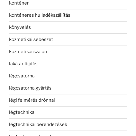
konténer
konténeres hulladékszállítás
könyvelés
kozmetikai sebészet
kozmetikai szalon
lakásfelújítás
légcsatorna
légcsatorna gyártás
légi felmérés drónnal
légtechnika
légtechnikai berendezések