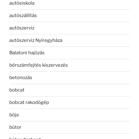
autósiskola
autószállítás
autószerviz
autószerviz Nyíregyháza
Balatoni hajózás
bérszámfejtés kiszervezés
betonozás
bobcat
bobcat rakodógép
bója
bútor