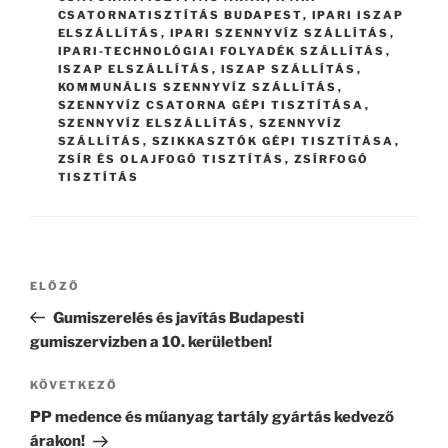
CSATORNATISZTÍTÁS BUDAPEST
,
IPARI ISZAP
ELSZÁLLÍTÁS
,
IPARI SZENNYVÍZ SZÁLLÍTÁS
,
IPARI-TECHNOLÓGIAI FOLYADÉK SZÁLLÍTÁS
,
ISZAP ELSZÁLLÍTÁS
,
ISZAP SZÁLLÍTÁS
,
KOMMUNÁLIS SZENNYVÍZ SZÁLLÍTÁS
,
SZENNYVÍZ CSATORNA GÉPI TISZTÍTÁSA
,
SZENNYVÍZ ELSZÁLLÍTÁS
,
SZENNYVÍZ
SZÁLLÍTÁS
,
SZIKKASZTÓK GÉPI TISZTÍTÁSA
,
ZSÍR ÉS OLAJFOGÓ TISZTÍTÁS
,
ZSÍRFOGÓ
TISZTÍTÁS
Bejegyzés
Korábbi
ELŐZŐ
navigáció
bejegyzés
Gumiszerelés és javítás Budapesti
gumiszervizben a 10. kerületben!
Következő
KÖVETKEZŐ
bejegyzés
PP medence és műanyag tartály gyártás kedvező
árakon!