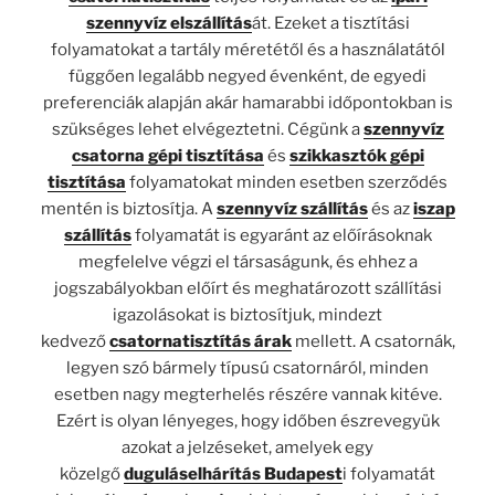
szennyvíz elszállítás
át. Ezeket a tisztítási
folyamatokat a tartály méretétől és a használatától
függően legalább negyed évenként, de egyedi
preferenciák alapján akár hamarabbi időpontokban is
szükséges lehet elvégeztetni. Cégünk a
szennyvíz
csatorna gépi tisztítása
és
szikkasztók gépi
tisztítása
folyamatokat minden esetben szerződés
mentén is biztosítja. A
szennyvíz szállítás
és az
iszap
szállítás
folyamatát is egyaránt az előírásoknak
megfelelve végzi el társaságunk, és ehhez a
jogszabályokban előírt és meghatározott szállítási
igazolásokat is biztosítjuk, mindezt
kedvező
csatornatisztítás árak
mellett. A csatornák,
legyen szó bármely típusú csatornáról, minden
esetben nagy megterhelés részére vannak kitéve.
Ezért is olyan lényeges, hogy időben észrevegyük
azokat a jelzéseket, amelyek egy
közelgő
duguláselhárítás Budapest
i folyamatát