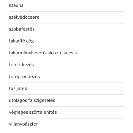
szauna
szélvédőcsere
szobafestés
takarító cég
takarmánykeverő-kiosztó kocsik
temetkezés
tereprendezés
tűzijáték
utólagos falszigetelés
végleges szőrtelenítés
villanypásztor