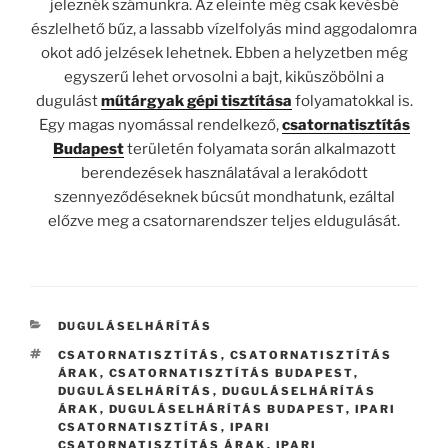
jeleznék számunkra. Az eleinte még csak kevésbé
észlelhető bűz, a lassabb vízelfolyás mind aggodalomra
okot adó jelzések lehetnek. Ebben a helyzetben még
egyszerű lehet orvosolni a bajt, kiküszöbölni a
dugulást
műtárgyak gépi tisztítása
folyamatokkal is.
Egy magas nyomással rendelkező,
csatornatisztítás
Budapest
területén folyamata során alkalmazott
berendezések használatával a lerakódott
szennyeződéseknek búcsút mondhatunk, ezáltal
előzve meg a csatornarendszer teljes eldugulását.
KATEGÓRIÁK
DUGULÁSELHÁRÍTÁS
CÍMKÉK
CSATORNATISZTÍTÁS
,
CSATORNATISZTÍTÁS
ÁRAK
,
CSATORNATISZTÍTÁS BUDAPEST
,
DUGULÁSELHÁRÍTÁS
,
DUGULÁSELHÁRÍTÁS
ÁRAK
,
DUGULÁSELHÁRÍTÁS BUDAPEST
,
IPARI
CSATORNATISZTÍTÁS
,
IPARI
CSATORNATISZTÍTÁS ÁRAK
,
IPARI