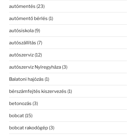
autómentés
(23)
autómentő bérlés
(1)
autósiskola
(9)
autószállítás
(7)
autószerviz
(12)
autószerviz Nyíregyháza
(3)
Balatoni hajózás
(1)
bérszámfejtés kiszervezés
(1)
betonozás
(3)
bobcat
(15)
bobcat rakodógép
(3)