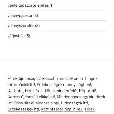
végleges szőrtelenítés
(1)
villanypásztor
(3)
villanyszerelés
(8)
zárjavítás
(5)
Hírek, újdonságok!
,
Frissebb hírek!
,
Modern blogok!
,
információk itt!
,
Érdekességek mennyiségben!
,
Kattints!
,
Heti hírek!
,
Hírek mindenfelé!
,
Hírportál!
,
Keress újdonsült cikkeket!
,
Mindennapra egy hír!
Hírek
itt!
,
Friss hírek!
,
Modern blog!
,
Újdonságok itt!
,
Érdekességek itt!
,
Kattints ide!
,
Napi hírek!
,
Hírek