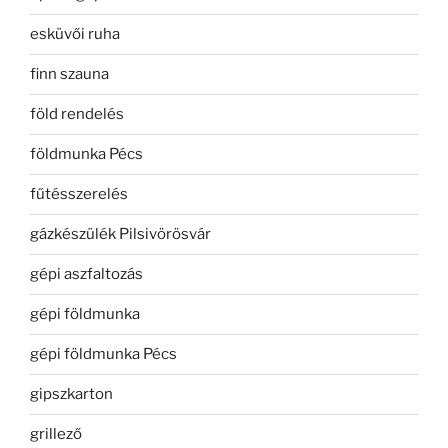
esküvői ruha
finn szauna
föld rendelés
földmunka Pécs
fűtésszerelés
gázkészülék Pilsivörösvár
gépi aszfaltozás
gépi földmunka
gépi földmunka Pécs
gipszkarton
grillező