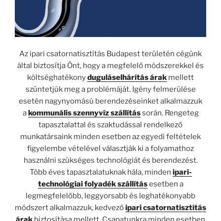
Az ipari csatornatisztítás Budapest területén cégünk
által biztosítja Önt, hogy a megfelelő módszerekkel és
költséghatékony
duguláselhárítás árak
mellett
szüntetjük meg a problémáját. Igény felmerülése
esetén nagynyomású berendezéseinket alkalmazzuk
a
kommunális szennyvíz szállítás
során. Rengeteg
tapasztalattal és szaktudással rendelkező
munkatársaink minden esetben az egyedi feltételek
figyelembe vételével választják ki a folyamathoz
használni szükséges technológiát és berendezést.
Több éves tapasztalatuknak hála, minden
ipari-
technológiai folyadék szállítás
esetben a
legmegfelelőbb, leggyorsabb és leghatékonyabb
módszert alkalmazzuk, kedvező
ipari csatornatisztítás
árak
biztosítása mellett. Csapatunkra minden esetben