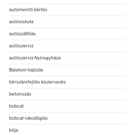
autómentő bérlés
autósiskola
autószállítás
autószerviz
autószerviz Nyíregyháza
Balatoni hajózás
bérszámfejtés kiszervezés
betonozás
bobcat
bobcat rakodógép
bója