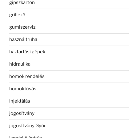
gipszkarton
grillező
gumiszerviz
használtruha
háztartási gépek
hidraulika
homok rendelés
homokfúvás
injektálás
jogosítvány
jogosítvány Győr