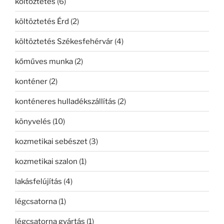
költöztetés
(6)
költöztetés Érd
(2)
költöztetés Székesfehérvár
(4)
kőműves munka
(2)
konténer
(2)
konténeres hulladékszállítás
(2)
könyvelés
(10)
kozmetikai sebészet
(3)
kozmetikai szalon
(1)
lakásfelújítás
(4)
légcsatorna
(1)
légcsatorna gyártás
(1)