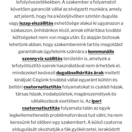
lefolyóvezetékekben. A szakember a folyamatot
követően garanciát vállal az elvégzett munkára, amely
azt jelenti, hogy ha a közeljövőben szintén dugulás
vagy
iszap elszállítás
eshetősége alakul ki ugyanazon a
szakaszon, önhibánkon kívül, annak elhárítása további
költségeket nem von maga után. Ez alapján biztosak
lehetünk abban, hogy szakembereink tartós megoldást
garantálnak ügyfeleink számára a
kommunális
szennyvíz szállítás
területén is, amelyek a
lefolyótisztító szerek használatával nem érhetőek el,
mindezeket kedvező
duguláselhárítás árak
mellett
kínáljuk! Cégünk továbbá vállal egyaránt kültéri és
beltéri
csatornatisztítás
folyamatokat is családi házak,
társas házak, irodaépületek, magánszemélyek és
vállalkozások esetében is. Az
ipari
csatornatisztítás
folyamata talán az egyik
legkellemetlenebb problémaforrássá tud válni, ha nem
keresünk fel időben egy szakembert. A külső csatorna
eldugulását okozhatják a fák gyökérzetei, lerakódott