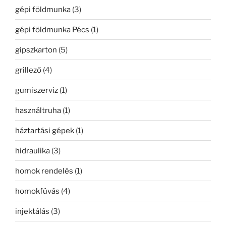
gépi földmunka
(3)
gépi földmunka Pécs
(1)
gipszkarton
(5)
grillező
(4)
gumiszerviz
(1)
használtruha
(1)
háztartási gépek
(1)
hidraulika
(3)
homok rendelés
(1)
homokfúvás
(4)
injektálás
(3)