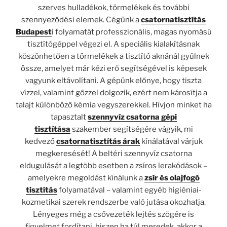
szerves hulladékok, törmelékek és további
szennyeződési elemek. Cégünk a
csatornatisztítás
Budapest
i folyamatát professzionális, magas nyomású
tisztítógéppel végezi el. A speciális kialakításnak
köszönhetően a törmelékek a tisztító aknánál gyűlnek
össze, amelyet már kézi erő segítségével is képesek
vagyunk eltávolítani. A gépünk előnye, hogy tiszta
vízzel, valamint gőzzel dolgozik, ezért nem károsítja a
talajt különböző kémia vegyszerekkel. Hívjon minket ha
tapasztalt
szennyvíz csatorna gépi
tisztítása
szakember segítségére vágyik, mi
kedvező
csatornatisztítás árak
kínálatával várjuk
megkeresését! A beltéri szennyvíz csatorna
eldugulását a legtöbb esetben a zsíros lerakódások –
amelyekre megoldást kínálunk a
zsír és olajfogó
tisztítás
folyamatával – valamint egyéb higiéniai-
kozmetikai szerek rendszerbe való jutása okozhatja.
Lényeges még a csővezeték lejtés szögére is
figyelmet fordítani, hiszen ha túl meredek, akkor a