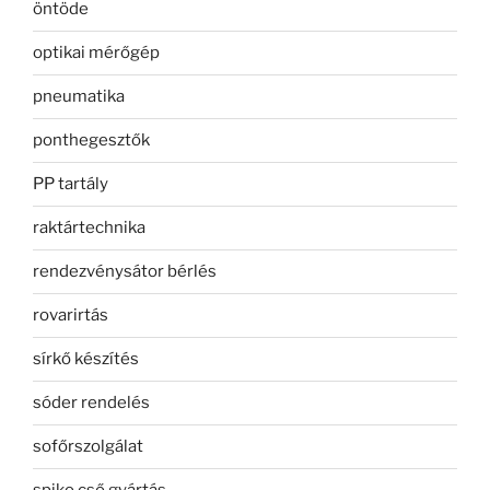
öntöde
optikai mérőgép
pneumatika
ponthegesztők
PP tartály
raktártechnika
rendezvénysátor bérlés
rovarirtás
sírkő készítés
sóder rendelés
sofőrszolgálat