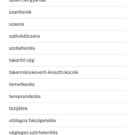
spiko cső gyártás
szaniterek
szauna
szélvédőcsere
szobafestés
takarító cég
takarmánykeverő-kiosztó kocsik
temetkezés
tereprendezés
tűzijáték
utólagos falszigetelés
végleges szőrtelenítés