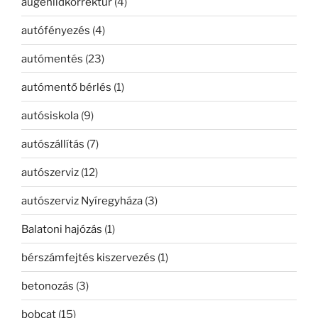
augenlidkorrektur
(4)
autófényezés
(4)
autómentés
(23)
autómentő bérlés
(1)
autósiskola
(9)
autószállítás
(7)
autószerviz
(12)
autószerviz Nyíregyháza
(3)
Balatoni hajózás
(1)
bérszámfejtés kiszervezés
(1)
betonozás
(3)
bobcat
(15)