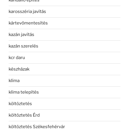
kandalló építés
karosszéria javítás
kártevőmentesítés
kazán javítás
kazán szerelés
kcr daru
készházak
klíma
klíma telepítés
költöztetés
költöztetés Érd
költöztetés Székesfehérvár