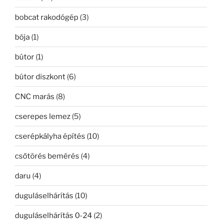
bobcat rakodógép
(3)
bója
(1)
bútor
(1)
bútor diszkont
(6)
CNC marás
(8)
cserepes lemez
(5)
cserépkályha építés
(10)
csőtörés bemérés
(4)
daru
(4)
duguláselhárítás
(10)
duguláselhárítás 0-24
(2)