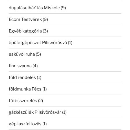
duguláselhárítás Miskolc
(9)
Ecom Testvérek
(9)
Egyéb kategória
(3)
épületgépészet Pilisvörösvá
(1)
esküvői ruha
(5)
finn szauna
(4)
föld rendelés
(1)
földmunka Pécs
(1)
fűtésszerelés
(2)
gázkészülék Pilsivörösvár
(1)
gépi aszfaltozás
(1)