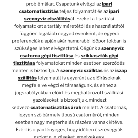
problémákat. Csapatunk elvégzi az
ipari
csatornatisztítás
teljes folyamatát és az
ipari
szennyvíz elszállítás
át. Ezeket a tisztítási
folyamatokat a tartály méretétől és a használatától
függően legalább negyed évenként, de egyedi
preferenciák alapján akár hamarabbi időpontokban is
szükséges lehet elvégeztetni. Cégünk a
szennyvíz
csatorna gépi tisztítása
és
szikkasztók gépi
tisztítása
folyamatokat minden esetben szerződés
mentén is biztosítja. A
szennyvíz szállítás
és az
iszap
szállítás
folyamatát is egyaránt az előírásoknak
megfelelve végzi el társaságunk, és ehhez a
jogszabályokban előírt és meghatározott szállítási
igazolásokat is biztosítjuk, mindezt
kedvező
csatornatisztítás árak
mellett. A csatornák,
legyen szó bármely típusú csatornáról, minden
esetben nagy megterhelés részére vannak kitéve.
Ezért is olyan lényeges, hogy időben észrevegyük
azokat a jelzéseket, amelyek egy