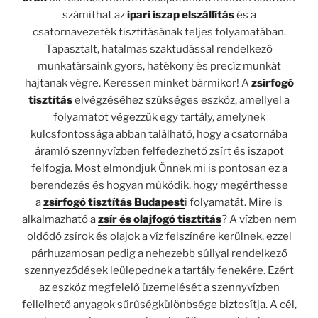
számíthat az
ipari iszap elszállítás
és a
csatornavezeték tisztításának teljes folyamatában.
Tapasztalt, hatalmas szaktudással rendelkező
munkatársaink gyors, hatékony és precíz munkát
hajtanak végre. Keressen minket bármikor! A
zsírfogó
tisztítás
elvégzéséhez szükséges eszköz, amellyel a
folyamatot végezzük egy tartály, amelynek
kulcsfontossága abban található, hogy a csatornába
áramló szennyvízben felfedezhető zsírt és iszapot
felfogja. Most elmondjuk Önnek mi is pontosan ez a
berendezés és hogyan működik, hogy megérthesse
a
zsírfogó tisztítás Budapest
i folyamatát.
Mire is
alkalmazható a
zsír és olajfogó tisztítás
?
A vízben nem
oldódó zsírok és olajok a víz felszínére kerülnek, ezzel
párhuzamosan pedig a nehezebb súllyal rendelkező
szennyeződések leülepednek a tartály fenekére. Ezért
az eszköz megfelelő üzemelését a szennyvízben
fellelhető anyagok sűrűségkülönbsége biztosítja. A cél,