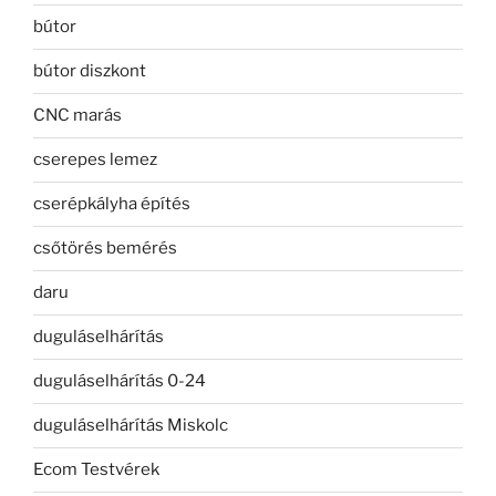
bútor
bútor diszkont
CNC marás
cserepes lemez
cserépkályha építés
csőtörés bemérés
daru
duguláselhárítás
duguláselhárítás 0-24
duguláselhárítás Miskolc
Ecom Testvérek