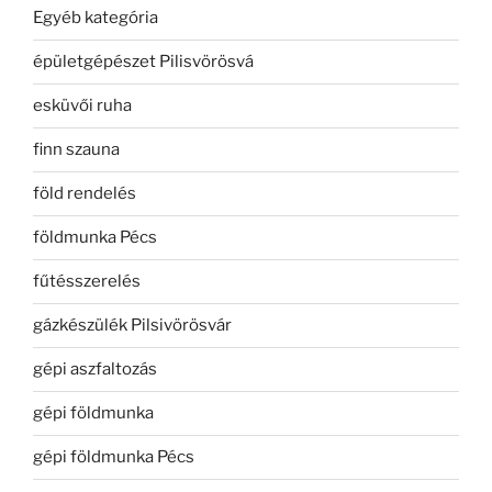
Egyéb kategória
épületgépészet Pilisvörösvá
esküvői ruha
finn szauna
föld rendelés
földmunka Pécs
fűtésszerelés
gázkészülék Pilsivörösvár
gépi aszfaltozás
gépi földmunka
gépi földmunka Pécs