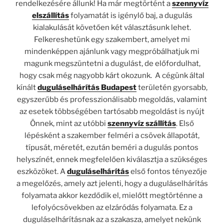
rendelkezésére állunk! Ha már megtörtént a
szennyvíz
elszállítás
folyamatát is igénylő baj, a dugulás
kialakulását követően két választásunk lehet.
Felkereshetünk egy szakembert, amelyet mi
mindenképpen ajánlunk vagy megpróbálhatjuk mi
magunk megszüntetni a dugulást, de előfordulhat,
hogy csak még nagyobb kárt okozunk. A cégünk által
kínált
duguláselhárítás Budapest
területén gyorsabb,
egyszerűbb és professzionálisabb megoldás, valamint
az esetek többségében tartósabb megoldást is nyújt
Önnek, mint az utóbbi
szennyvíz szállítás
. Első
lépésként a szakember felméri a csövek állapotát,
típusát, méretét, ezután beméri a dugulás pontos
helyszínét, ennek megfelelően kiválasztja a szükséges
eszközöket. A
duguláselhárítás
első fontos tényezője
a megelőzés, amely azt jelenti, hogy a duguláselhárítás
folyamata akkor kezdődik el, mielőtt megtörténne a
lefolyócsövekben az elzáródás folyamata. Ez a
duguláselhárításnak az a szakasza, amelyet nekünk