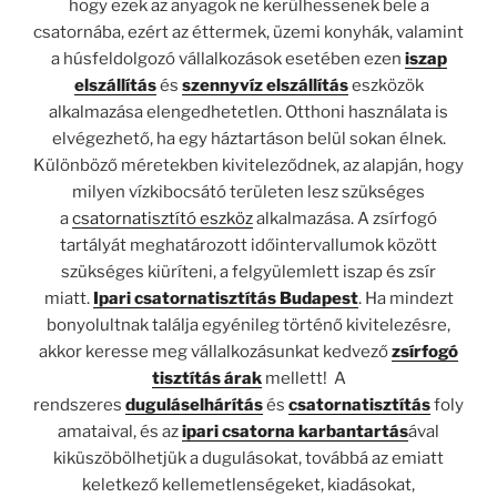
hogy ezek az anyagok ne kerülhessenek bele a
csatornába, ezért az éttermek, üzemi konyhák, valamint
a húsfeldolgozó vállalkozások esetében ezen
iszap
elszállítás
és
szennyvíz elszállítás
eszközök
alkalmazása elengedhetetlen. Otthoni használata is
elvégezhető, ha egy háztartáson belül sokan élnek.
Különböző méretekben kiviteleződnek, az alapján, hogy
milyen vízkibocsátó területen lesz szükséges
a
csatornatisztító eszköz
alkalmazása. A zsírfogó
tartályát meghatározott időintervallumok között
szükséges kiüríteni, a felgyülemlett iszap és zsír
miatt.
Ipari csatornatisztítás Budapest
. Ha mindezt
bonyolultnak találja egyénileg történő kivitelezésre,
akkor keresse meg vállalkozásunkat kedvező
zsírfogó
tisztítás árak
mellett! A
rendszeres
duguláselhárítás
és
csatornatisztítás
foly
amataival, és az
ipari csatorna karbantartás
ával
kiküszöbölhetjük a dugulásokat, továbbá az emiatt
keletkező kellemetlenségeket, kiadásokat,