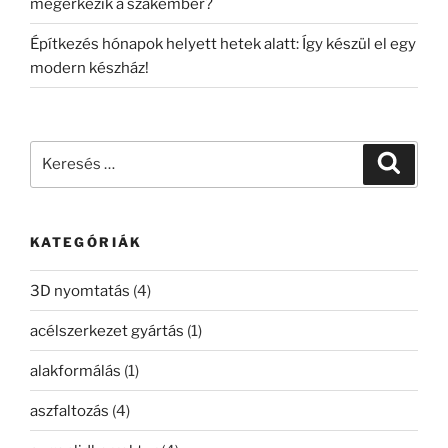
megérkezik a szakember?
Építkezés hónapok helyett hetek alatt: Így készül el egy
modern készház!
Keresés
Keresé
a
következő
kifejezésre:
KATEGÓRIÁK
3D nyomtatás
(4)
acélszerkezet gyártás
(1)
alakformálás
(1)
aszfaltozás
(4)