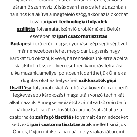
leáramló szennyvíz túlságosan hangos lehet, azonban
ha nincs kialakítva a megfelelő szög, akkor az is okozhat
további
ipari-technológiai folyadék
szállítás
folyamatát igénylő problémákat. Beltér
esetében az
ipari csatornatisztítás
Budapest
területén magasnyomású gép segítségével
már nehezebben lehet megoldani, ugyanis nagy
károkat tud okozni, kivéve, ha rendelkezünk erre a célra
kialakított résszel. Ilyen esetben kamerás feltárást
alkalmazunk, amellyel pontosan kideríthetjük Önnek a
dugulás okát és helyszínét
szikkasztók gépi
tisztítása
folyamatokkal. A feltárást követően a lehető
legkevesebb károkozást maga után vonzó technikát
alkalmazzuk. A megkeresésétől számítva 1-2 órán belül
házhoz is érkezünk, továbbá garanciával vállaljuk a
csatorna és
zsírfogó tisztítás
folyamait és mindezeket
kedvező
ipari csatornatisztítás árak
mellett kínáljuk
Önnek, hívjon minket a nap bármely szakaszában, mi