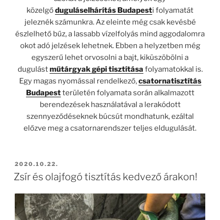
közelgő
duguláselhárítás Budapest
i folyamatát
jeleznék számunkra. Az eleinte még csak kevésbé
észlelhető bűz, a lassabb vízelfolyás mind aggodalomra
okot adó jelzések lehetnek. Ebben a helyzetben még
egyszerű lehet orvosolni a bajt, kiküszöbölni a
dugulást
műtárgyak gépi tisztítása
folyamatokkal is.
Egy magas nyomással rendelkező,
csatornatisztítás
Budapest
területén folyamata során alkalmazott
berendezések használatával a lerakódott
szennyeződéseknek búcsút mondhatunk, ezáltal
előzve meg a csatornarendszer teljes eldugulását.
BEKÜLDVE:
2020.10.22.
Zsír és olajfogó tisztítás kedvező árakon!