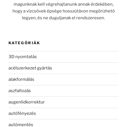
magunknak kell végrehajtanunk annak érdekében,
hogy a vízcsövek épsége hosszútávon megőrizhető
legyen, és ne duguljanak el rendszeresen.
KATEGÓRIÁK
3D nyomtatás
acélszerkezet gyártás
alakformálás
aszfaltozás
augenlidkorrektur
autófényezés
autómentés