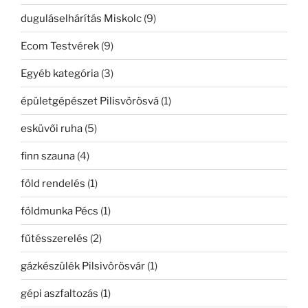
duguláselhárítás Miskolc
(9)
Ecom Testvérek
(9)
Egyéb kategória
(3)
épületgépészet Pilisvörösvá
(1)
esküvői ruha
(5)
finn szauna
(4)
föld rendelés
(1)
földmunka Pécs
(1)
fűtésszerelés
(2)
gázkészülék Pilsivörösvár
(1)
gépi aszfaltozás
(1)