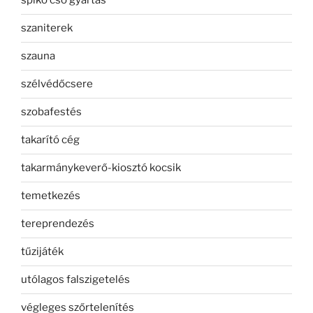
spiko cső gyártás
szaniterek
szauna
szélvédőcsere
szobafestés
takarító cég
takarmánykeverő-kiosztó kocsik
temetkezés
tereprendezés
tűzijáték
utólagos falszigetelés
végleges szőrtelenítés