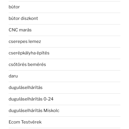
bútor
bútor diszkont
CNC marás
cserepes lemez
cserépkályha építés
csőtörés bemérés
daru
duguláselhárítás
duguláselhárítás 0-24
duguláselhárítás Miskolc
Ecom Testvérek