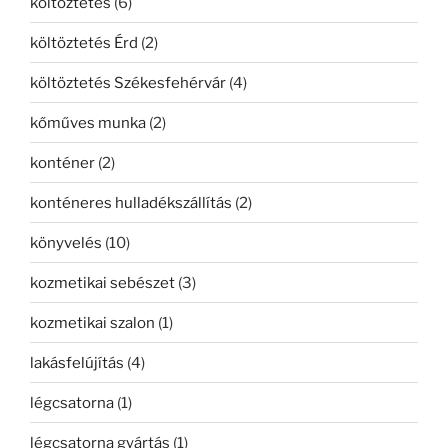
költöztetés
(6)
költöztetés Érd
(2)
költöztetés Székesfehérvár
(4)
kőműves munka
(2)
konténer
(2)
konténeres hulladékszállítás
(2)
könyvelés
(10)
kozmetikai sebészet
(3)
kozmetikai szalon
(1)
lakásfelújítás
(4)
légcsatorna
(1)
légcsatorna gyártás
(1)