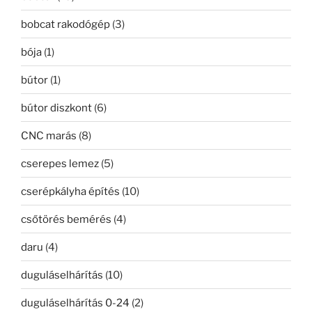
bobcat rakodógép
(3)
bója
(1)
bútor
(1)
bútor diszkont
(6)
CNC marás
(8)
cserepes lemez
(5)
cserépkályha építés
(10)
csőtörés bemérés
(4)
daru
(4)
duguláselhárítás
(10)
duguláselhárítás 0-24
(2)