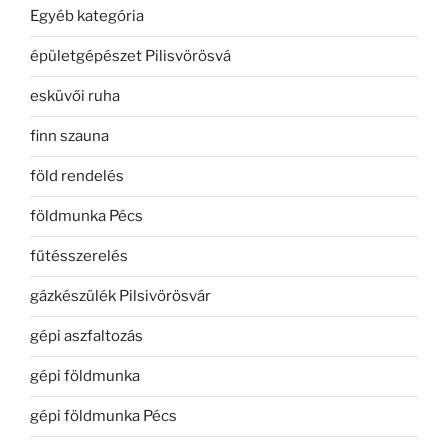
Egyéb kategória
épületgépészet Pilisvörösvá
esküvői ruha
finn szauna
föld rendelés
földmunka Pécs
fűtésszerelés
gázkészülék Pilsivörösvár
gépi aszfaltozás
gépi földmunka
gépi földmunka Pécs