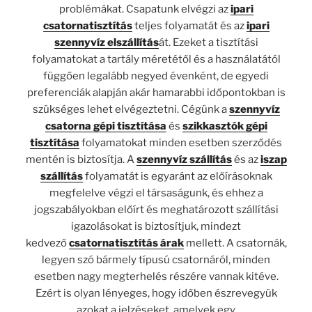
problémákat. Csapatunk elvégzi az
ipari
csatornatisztítás
teljes folyamatát és az
ipari
szennyvíz elszállítás
át. Ezeket a tisztítási
folyamatokat a tartály méretétől és a használatától
függően legalább negyed évenként, de egyedi
preferenciák alapján akár hamarabbi időpontokban is
szükséges lehet elvégeztetni. Cégünk a
szennyvíz
csatorna gépi tisztítása
és
szikkasztók gépi
tisztítása
folyamatokat minden esetben szerződés
mentén is biztosítja. A
szennyvíz szállítás
és az
iszap
szállítás
folyamatát is egyaránt az előírásoknak
megfelelve végzi el társaságunk, és ehhez a
jogszabályokban előírt és meghatározott szállítási
igazolásokat is biztosítjuk, mindezt
kedvező
csatornatisztítás árak
mellett. A csatornák,
legyen szó bármely típusú csatornáról, minden
esetben nagy megterhelés részére vannak kitéve.
Ezért is olyan lényeges, hogy időben észrevegyük
azokat a jelzéseket, amelyek egy