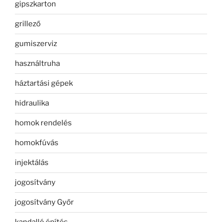
gipszkarton
grillező
gumiszerviz
használtruha
háztartási gépek
hidraulika
homok rendelés
homokfúvás
injektálás
jogosítvány
jogosítvány Győr