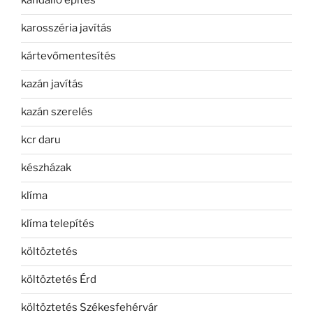
kandalló építés
karosszéria javítás
kártevőmentesítés
kazán javítás
kazán szerelés
kcr daru
készházak
klíma
klíma telepítés
költöztetés
költöztetés Érd
költöztetés Székesfehérvár