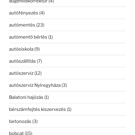
augenlidkorrektur
(4)
autófényezés
(4)
autómentés
(23)
autómentő bérlés
(1)
autósiskola
(9)
autószállítás
(7)
autószerviz
(12)
autószerviz Nyíregyháza
(3)
Balatoni hajózás
(1)
bérszámfejtés kiszervezés
(1)
betonozás
(3)
bobcat
(15)