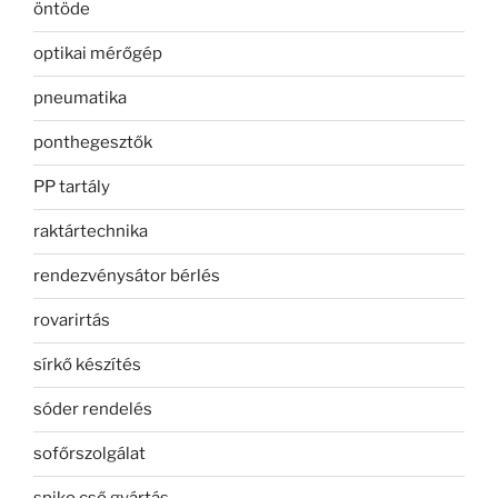
öntöde
optikai mérőgép
pneumatika
ponthegesztők
PP tartály
raktártechnika
rendezvénysátor bérlés
rovarirtás
sírkő készítés
sóder rendelés
sofőrszolgálat