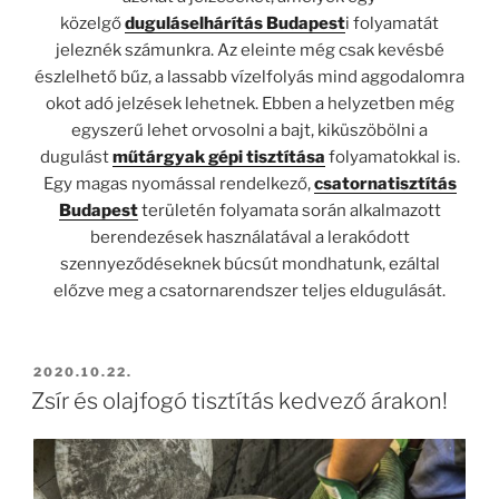
közelgő
duguláselhárítás Budapest
i folyamatát
jeleznék számunkra. Az eleinte még csak kevésbé
észlelhető bűz, a lassabb vízelfolyás mind aggodalomra
okot adó jelzések lehetnek. Ebben a helyzetben még
egyszerű lehet orvosolni a bajt, kiküszöbölni a
dugulást
műtárgyak gépi tisztítása
folyamatokkal is.
Egy magas nyomással rendelkező,
csatornatisztítás
Budapest
területén folyamata során alkalmazott
berendezések használatával a lerakódott
szennyeződéseknek búcsút mondhatunk, ezáltal
előzve meg a csatornarendszer teljes eldugulását.
BEKÜLDVE:
2020.10.22.
Zsír és olajfogó tisztítás kedvező árakon!