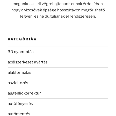
magunknak kell végrehajtanunk annak érdekében,
hogy a vízcsövek épsége hosszútávon megőrizhető
legyen, és ne duguljanak el rendszeresen.
KATEGÓRIÁK
3D nyomtatás
acélszerkezet gyártás
alakformálás
aszfaltozás
augenlidkorrektur
autófényezés
autómentés