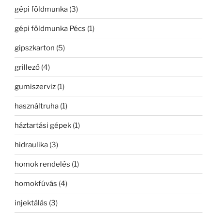
gépi földmunka
(3)
gépi földmunka Pécs
(1)
gipszkarton
(5)
grillező
(4)
gumiszerviz
(1)
használtruha
(1)
háztartási gépek
(1)
hidraulika
(3)
homok rendelés
(1)
homokfúvás
(4)
injektálás
(3)