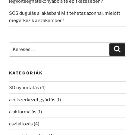
legköltséghatékonyabb a te építkezéseden?
SOS dugulás a lakásban! Mit tehetsz azonnal, mielőtt
megérkezik a szakember?
Keresés
Keresé
a
következő
kifejezésre:
KATEGÓRIÁK
3D nyomtatás
(4)
acélszerkezet gyártás
(1)
alakformálás
(1)
aszfaltozás
(4)