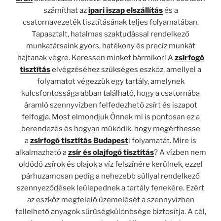
számíthat az
ipari iszap elszállítás
és a
csatornavezeték tisztításának teljes folyamatában.
Tapasztalt, hatalmas szaktudással rendelkező
munkatársaink gyors, hatékony és precíz munkát
hajtanak végre. Keressen minket bármikor! A
zsírfogó
tisztítás
elvégzéséhez szükséges eszköz, amellyel a
folyamatot végezzük egy tartály, amelynek
kulcsfontossága abban található, hogy a csatornába
áramló szennyvízben felfedezhető zsírt és iszapot
felfogja. Most elmondjuk Önnek mi is pontosan ez a
berendezés és hogyan működik, hogy megérthesse
a
zsírfogó tisztítás Budapest
i folyamatát.
Mire is
alkalmazható a
zsír és olajfogó tisztítás
?
A vízben nem
oldódó zsírok és olajok a víz felszínére kerülnek, ezzel
párhuzamosan pedig a nehezebb súllyal rendelkező
szennyeződések leülepednek a tartály fenekére. Ezért
az eszköz megfelelő üzemelését a szennyvízben
fellelhető anyagok sűrűségkülönbsége biztosítja. A cél,