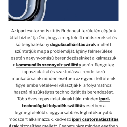
Az ipari csatornatisztítás Budapest területén cégünk
által biztosítja Önt, hogy a megfelelő módszerekkel és
költséghatékony
duguláselhárítás árak
mellett
szüntetjük meg a problémáját. Igény felmerülése
esetén nagynyomású berendezéseinket alkalmazzuk
a
kommunális szennyvíz szállítás
során. Rengeteg
tapasztalattal és szaktudással rendelkező
munkatársaink minden esetben az egyedi feltételek
figyelembe vételével választják ki a folyamathoz
használni szükséges technológiát és berendezést.
Több éves tapasztalatuknak hála, minden
ipari-
technológiai folyadék szállítás
esetben a
legmegfelelőbb, leggyorsabb és leghatékonyabb
módszert alkalmazzuk, kedvező
ipari csatornatisztítás
árak
biztosítása mellett. Csapatunkra minden esetben