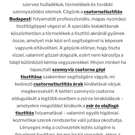
szerves hulladékok, törmelékek és további
szennyeződési elemek. Cégünk a
csatornatisztítás
Budapest
i folyamatát professzionális, magas nyomású
tisztítógéppel végezi el. A speciális kialakításnak
köszönhetően a törmelékek a tisztító aknánál gyűlnek
össze, amelyet már kézi erő segítségével is képesek
vagyunk eltávolítani. A gépünk előnye, hogy tiszta
vízzel, valamint gőzzel dolgozik, ezért nem károsítja a
talajt különböző kémia vegyszerekkel. Hívjon minket ha
tapasztalt
szennyvíz csatorna gépi
tisztítása
szakember segítségére vágyik, mi
kedvező
csatornatisztítás árak
kínálatával várjuk
megkeresését! A beltéri szennyvíz csatorna
eldugulását a legtöbb esetben a zsíros lerakódások –
amelyekre megoldást kínálunk a
zsír és olajfogó
tisztítás
folyamatával – valamint egyéb higiéniai-
kozmetikai szerek rendszerbe való jutása okozhatja.
Lényeges még a csővezeték lejtés szögére is
figyelmet fordítani, hiszen ha túl meredek, akkor a