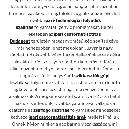
leáramló szennyvíz túlságosan hangos lehet, azonban
ha nincs kialakítva a megfelelő szög, akkor az is okozhat
további
ipari-technológiai folyadék
szállítás
folyamatát igénylő problémákat. Beltér
esetében az
ipari csatornatisztítás
Budapest
területén magasnyomású gép segítségével
már nehezebben lehet megoldani, ugyanis nagy
károkat tud okozni, kivéve, ha rendelkezünk erre a célra
kialakított résszel. Ilyen esetben kamerás feltárást
alkalmazunk, amellyel pontosan kideríthetjük Önnek a
dugulás okát és helyszínét
szikkasztók gépi
tisztítása
folyamatokkal. A feltárást követően a lehető
legkevesebb károkozást maga után vonzó technikát
alkalmazzuk. A megkeresésétől számítva 1-2 órán belül
házhoz is érkezünk, továbbá garanciával vállaljuk a
csatorna és
zsírfogó tisztítás
folyamait és mindezeket
kedvező
ipari csatornatisztítás árak
mellett kínáljuk
Önnek, hívjon minket a nap bármely szakaszában, mi