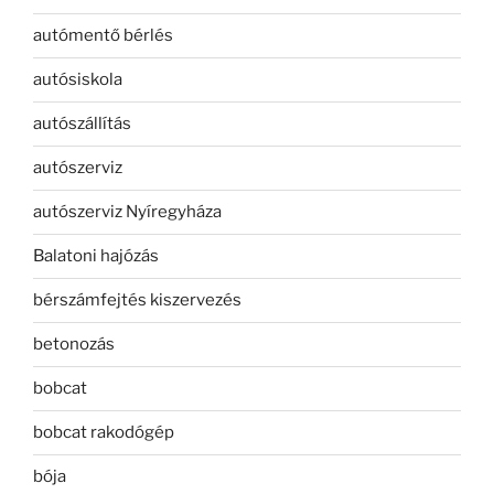
autómentő bérlés
autósiskola
autószállítás
autószerviz
autószerviz Nyíregyháza
Balatoni hajózás
bérszámfejtés kiszervezés
betonozás
bobcat
bobcat rakodógép
bója