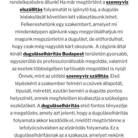
rendelkezésére állunk! Ha már megtörtént a
szennyvíz
elszállítás
folyamatát is igénylő baj, a dugulás
kialakulását követően két választásunk lehet.
Felkereshetünk egy szakembert, amelyet mi
mindenképpen ajánlunk vagy megpróbálhatjuk mi
magunk megszüntetni a dugulást, de előfordulhat,
hogy csak még nagyobb kárt okozunk. A cégünk által
kínált
duguláselhárítás Budapest
területén gyorsabb,
egyszerűbb és professzionálisabb megoldás, valamint
az esetek többségében tartósabb megoldást is nyújt
Önnek, mint az utóbbi
szennyvíz szállítás
. Első
lépésként a szakember felméri a csövek állapotát,
típusát, méretét, ezután beméri a dugulás pontos
helyszínét, ennek megfelelően kiválasztja a szükséges
eszközöket. A
duguláselhárítás
első fontos tényezője
a megelőzés, amely azt jelenti, hogy a duguláselhárítás
folyamata akkor kezdődik el, mielőtt megtörténne a
lefolyócsövekben az elzáródás folyamata. Ez a
duguláselhárításnak az a szakasza, amelyet nekünk