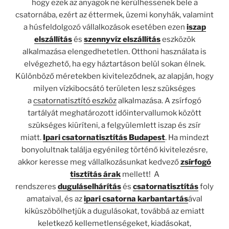
hogy ezek az anyagok ne kerülhessenek bele a
csatornába, ezért az éttermek, üzemi konyhák, valamint
a húsfeldolgozó vállalkozások esetében ezen
iszap
elszállítás
és
szennyvíz elszállítás
eszközök
alkalmazása elengedhetetlen. Otthoni használata is
elvégezhető, ha egy háztartáson belül sokan élnek.
Különböző méretekben kiviteleződnek, az alapján, hogy
milyen vízkibocsátó területen lesz szükséges
a
csatornatisztító eszköz
alkalmazása. A zsírfogó
tartályát meghatározott időintervallumok között
szükséges kiüríteni, a felgyülemlett iszap és zsír
miatt.
Ipari csatornatisztítás Budapest
. Ha mindezt
bonyolultnak találja egyénileg történő kivitelezésre,
akkor keresse meg vállalkozásunkat kedvező
zsírfogó
tisztítás árak
mellett! A
rendszeres
duguláselhárítás
és
csatornatisztítás
foly
amataival, és az
ipari csatorna karbantartás
ával
kiküszöbölhetjük a dugulásokat, továbbá az emiatt
keletkező kellemetlenségeket, kiadásokat,