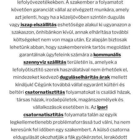
lefolyóvezetékekben. A szakember a folyamatot
követően garanciát vállal az elvégzett munkára, amely
azt jelenti, hogy ha a közeljövőben szintén dugulás
vagy
iszap elszállítás
eshetősége alakul ki ugyanazon a
szakaszon, önhibánkon kívül, annak elhárítása további
költségeket nem von maga után. Ez alapján biztosak
lehetünk abban, hogy szakembereink tartós megoldást
garantálnak ügyfeleink számára a
kommunális
szennyvíz szállítás
területén is, amelyek a
lefolyótisztító szerek használatával nem érhetőek el,
mindezeket kedvező
duguláselhárítás árak
mellett
kínáljuk! Cégünk továbbá vállal egyaránt kültéri és
beltéri
csatornatisztítás
folyamatokat is családi házak,
társas házak, irodaépületek, magánszemélyek és
vállalkozások esetében is. Az
ipari
csatornatisztítás
folyamata talán az egyik
legkellemetlenebb problémaforrássá tud válni, ha nem
keresünk fel időben egy szakembert. A külső csatorna
eldugulását okozhatják a fák gyökérzetei, lerakódott