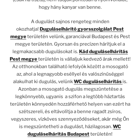
hogy hány kanyar van benne.
A dugulást sajnos rengeteg minden
okozhatja!
Duguláselhárító gyorsszolgálat Pest
megye
területén velünk, garanciával Budapest és Pest
megye területén. Gyorsan és precízen hárítjuk el a
legmakacsabb dugulásokat is.
Kád
duguláselhárítás
Pest megye
területén is vállaljuk kedvező árak mellett!
Az otthonokban található lefolyók között a mosogató
az, ahol a legnagyobb eséllyel és valószínűséggel
alakulhat ki dugulás, velünk
WC duguláselhárítás
is.
Azonban a
mosogató dugulás megszüntetése a
legkönnyebb, ugyanis a szifon a legtöbb háztartás
területén könnyedén hozzáférhető helyen van ezért ha
szétszereli, és eltávolítja a benne ragadt zsíros,
vegyszeres, vízköves szennyeződéseket, akár még Ön
is megszüntetheti a dugulást, házilagosan.
WC
duguláselhárítás Budapest
területén!