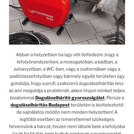
Abban a helyzetben ha úgy véli felfedezni ,hogy a
lefolyórendszerben, a mosogatóban, a kádban, a
zuhanyzóban, a WC-ben, vagy a csatornában vagy a
padlóösszefolyóban vagy bármely egyéb területen úgy
gondolja, hogy a profi, szakszerű duguláselhárítás lesz
az ami megoldja a problémát, akkor hívjon minket teljes
bizalommal.
Duguláselhárító gyorsszolgálat
. Persze a
duguláselhárítás Budapest
területén is kivitelezhető
de sajnálatos módón nem minden helyzetben! A
legtöbb esetben az ismeretlennel szükséges
felvennünk a harcot, hiszen nem látunk bele a lefolyóba
(csak ha tiszta), nem tudjuk pontosan a nyomvonalat,