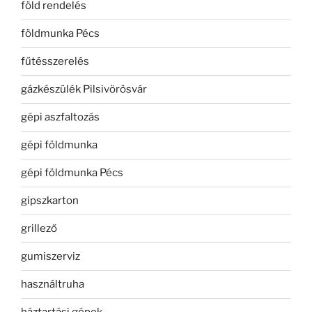
föld rendelés
földmunka Pécs
fűtésszerelés
gázkészülék Pilsivörösvár
gépi aszfaltozás
gépi földmunka
gépi földmunka Pécs
gipszkarton
grillező
gumiszerviz
használtruha