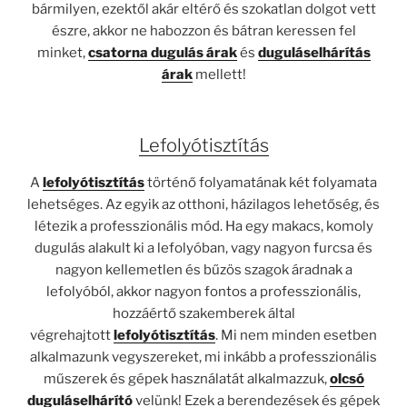
bármilyen, ezektől akár eltérő és szokatlan dolgot vett
észre, akkor ne habozzon és bátran keressen fel
minket,
csatorna dugulás árak
és
duguláselhárítás
árak
mellett!
Lefolyótisztítás
A
lefolyótisztítás
történő folyamatának két folyamata
lehetséges. Az egyik az otthoni, házilagos lehetőség, és
létezik a professzionális mód. Ha egy makacs, komoly
dugulás alakult ki a lefolyóban, vagy nagyon furcsa és
nagyon kellemetlen és bűzös szagok áradnak a
lefolyóból, akkor nagyon fontos a professzionális,
hozzáértő szakemberek által
végrehajtott
lefolyótisztítás
. Mi nem minden esetben
alkalmazunk vegyszereket, mi inkább a professzionális
műszerek és gépek használatát alkalmazzuk,
olcsó
duguláselhárító
velünk! Ezek a berendezések és gépek