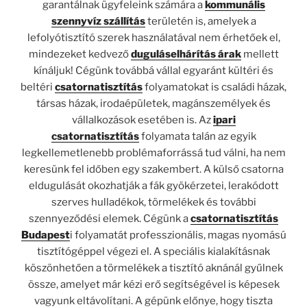
garantálnak ügyfeleink számára a
kommunális
szennyvíz szállítás
területén is, amelyek a
lefolyótisztító szerek használatával nem érhetőek el,
mindezeket kedvező
duguláselhárítás árak
mellett
kínáljuk! Cégünk továbbá vállal egyaránt kültéri és
beltéri
csatornatisztítás
folyamatokat is családi házak,
társas házak, irodaépületek, magánszemélyek és
vállalkozások esetében is. Az
ipari
csatornatisztítás
folyamata talán az egyik
legkellemetlenebb problémaforrássá tud válni, ha nem
keresünk fel időben egy szakembert. A külső csatorna
eldugulását okozhatják a fák gyökérzetei, lerakódott
szerves hulladékok, törmelékek és további
szennyeződési elemek. Cégünk a
csatornatisztítás
Budapest
i folyamatát professzionális, magas nyomású
tisztítógéppel végezi el. A speciális kialakításnak
köszönhetően a törmelékek a tisztító aknánál gyűlnek
össze, amelyet már kézi erő segítségével is képesek
vagyunk eltávolítani. A gépünk előnye, hogy tiszta