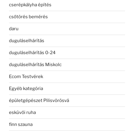
cserépkályha építés
csőtörés bemérés
daru
duguláselhárítás
duguláselhárítás 0-24
duguláselhárítás Miskolc
Ecom Testvérek
Egyéb kategória
épületgépészet Pilisvörösvá
esküvői ruha
finn szauna