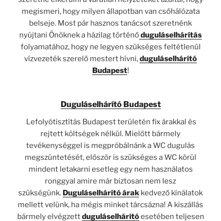
megismeri, hogy milyen állapotban van csőhálózata
belseje. Most pár hasznos tanácsot szeretnénk
nyújtani Önöknek a házilag történő
duguláselhárítás
folyamatához, hogy ne legyen szükséges feltétlenül
vízvezeték szerelő mestert hívni,
duguláselhárító
Budapest
!
Duguláselhárító Budapest
Lefolyótisztítás Budapest területén fix árakkal és
rejtett költségek nélkül. Mielőtt bármely
tevékenységgel is megpróbálnánk a WC dugulás
megszüntetését, először is szükséges a WC körül
mindent letakarni esetleg egy nem használatos
ronggyal amire már biztosan nem lesz
szükségünk.
Duguláselhárító árak
kedvező kínálatok
mellett velünk, ha mégis minket tárcsázna! A kiszállás
bármely elvégzett
duguláselhárító
esetében teljesen