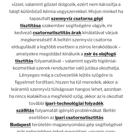
vízzel, valamint gőzzel dolgozik, ezért nem károsítja a
talajt különböző kémia vegyszerekkel. Hívjon minket ha
tapasztalt
szennyvíz csatorna gépi
tisztítása
szakember segítségére vágyik, mi
kedvező
csatornatisztítás árak
kínálatával várjuk
megkeresését! A beltéri szennyvíz csatorna
eldugulását a legtöbb esetben a zsíros lerakódások –
amelyekre megoldást kínálunk a
zsír és olajfogó
tisztítás
folyamatával – valamint egyéb higiéniai-
kozmetikai szerek rendszerbe való jutása okozhatja.
Lényeges még a csővezeték lejtés szögére is
figyelmet fordítani, hiszen ha túl meredek, akkor a
leáramló szennyvíz túlságosan hangos lehet, azonban
ha nincs kialakítva a megfelelő szög, akkor az is okozhat
további
ipari-technológiai folyadék
szállítás
folyamatát igénylő problémákat. Beltér
esetében az
ipari csatornatisztítás
Budapest
területén magasnyomású gép segítségével
már nehezebben lehet megoldani, ugyanis nagy