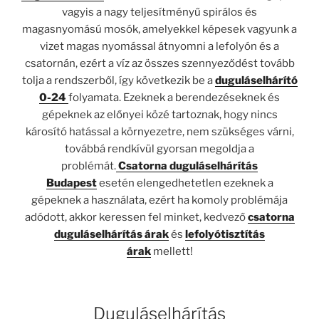
vagyis a nagy teljesítményű spirálos és
magasnyomású mosók, amelyekkel képesek vagyunk a
vizet magas nyomással átnyomni a lefolyón és a
csatornán, ezért a víz az összes szennyeződést tovább
tolja a rendszerből, így következik be a
duguláselhárító
0-24
folyamata. Ezeknek a berendezéseknek és
gépeknek az előnyei közé tartoznak, hogy nincs
károsító hatással a környezetre, nem szükséges várni,
továbbá rendkívül gyorsan megoldja a
problémát.
Csatorna duguláselhárítás
Budapest
esetén elengedhetetlen ezeknek a
gépeknek a használata, ezért ha komoly problémája
adódott, akkor keressen fel minket, kedvező
csatorna
duguláselhárítás árak
és
lefolyótisztítás
árak
mellett!
Duguláselhárítás