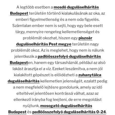
A legtöbb esetben a
mosdó duguláselhárítás
Budapest
területén történő kialakulásának az oka, az
emberi figyelmetlenség és a nem oda figyelés.
Számtalan ember nem is sejti, hogy egy bele esett
tárgy, mennyire rengeteg kellemetlenséget és
problémát okozhat, hiszen egy
piszoár
duguláselhárítás Pest megye
területén nagy
problémát okoz. Az is meglehet, hogy nem is nálunk
jelentkezik a
padlóösszefolyó duguláselhárítás
Budapest
en, hanem egy társasháznál, például az alsó
lakást árasztja el a víz. Ezeket leszámítva, a nem jól
kialakított gépészet is előidézheti a
zuhanytálca
duguláselhárítás
kellemetlen jelenségét, ezalatt pedig
a nem megfelelő lejtésre gondolunk, amely az idő
elteltével jelentősen kontrássá válhat, azaz az
ellenkező irányba fog leejteni, de erre megoldást
nyújtunk,
mosogató duguláselhárítás
Budapest
és
padlóösszefolyó duguláselhárítás 0-24
.