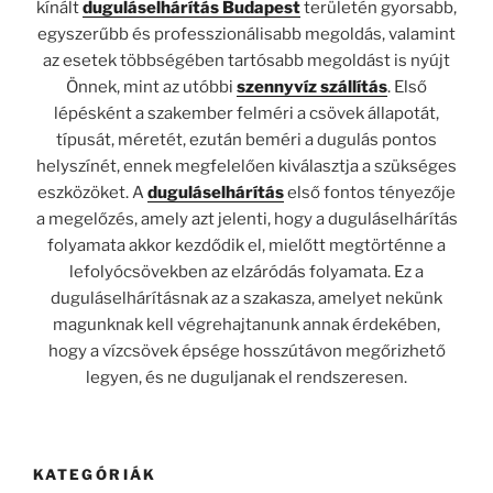
kínált
duguláselhárítás Budapest
területén gyorsabb,
egyszerűbb és professzionálisabb megoldás, valamint
az esetek többségében tartósabb megoldást is nyújt
Önnek, mint az utóbbi
szennyvíz szállítás
. Első
lépésként a szakember felméri a csövek állapotát,
típusát, méretét, ezután beméri a dugulás pontos
helyszínét, ennek megfelelően kiválasztja a szükséges
eszközöket. A
duguláselhárítás
első fontos tényezője
a megelőzés, amely azt jelenti, hogy a duguláselhárítás
folyamata akkor kezdődik el, mielőtt megtörténne a
lefolyócsövekben az elzáródás folyamata. Ez a
duguláselhárításnak az a szakasza, amelyet nekünk
magunknak kell végrehajtanunk annak érdekében,
hogy a vízcsövek épsége hosszútávon megőrizhető
legyen, és ne duguljanak el rendszeresen.
KATEGÓRIÁK