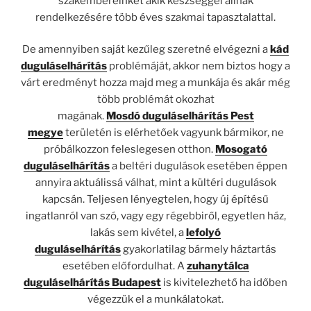
szakembereinket akik készséggel állnak
rendelkezésére több éves szakmai tapasztalattal.
De amennyiben saját kezűleg szeretné elvégezni a
kád
duguláselhárítás
problémáját, akkor nem biztos hogy a
várt eredményt hozza majd meg a munkája és akár még
több problémát okozhat
magának.
Mosdó
duguláselhárítás Pest
megye
területén is elérhetőek vagyunk bármikor, ne
próbálkozzon feleslegesen otthon.
Mosogató
duguláselhárítás
a beltéri dugulások esetében éppen
annyira aktuálissá válhat, mint a kültéri dugulások
kapcsán. Teljesen lényegtelen, hogy új építésű
ingatlanról van szó, vagy egy régebbiről, egyetlen ház,
lakás sem kivétel, a
lefolyó
duguláselhárítás
gyakorlatilag bármely háztartás
esetében előfordulhat. A
zuhanytálca
duguláselhárítás Budapest
is kivitelezhető ha időben
végezzük el a munkálatokat.