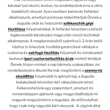
károkat tud okozni, kivéve, ha rendelkezünk erre a célra
kialakított résszel. Ilyen esetben kamerás feltárást
alkalmazunk, amellyel pontosan kideríthetjük Önnek a
dugulás okát és helyszínét
szikkasztók gépi
tisztítása
folyamatokkal. A feltárást követően a lehető
legkevesebb károkozást maga után vonzó technikát
alkalmazzuk. A megkeresésétől számítva 1-2 órán belül
házhoz is érkezünk, továbbá garanciával vállaljuk a
csatorna és
zsírfogó tisztítás
folyamait és mindezeket
kedvező
ipari csatornatisztítás árak
mellett kínáljuk
Önnek, hívjon minket a nap bármely szakaszában, mi
rendelkezésére állunk! Ha már megtörtént a
szennyvíz
elszállítás
folyamatát is igénylő baj, a dugulás
kialakulását követően két választásunk lehet.
Felkereshetünk egy szakembert, amelyet mi
mindenképpen ajánlunk vagy megpróbálhatjuk mi
magunk megszüntetni a dugulást, de előfordulhat,
hogy csak még nagyobb kárt okozunk. A cégünk által