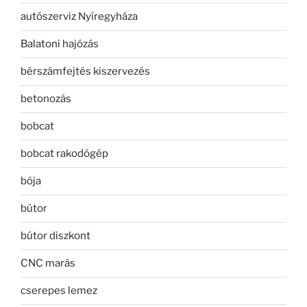
autószerviz Nyíregyháza
Balatoni hajózás
bérszámfejtés kiszervezés
betonozás
bobcat
bobcat rakodógép
bója
bútor
bútor diszkont
CNC marás
cserepes lemez