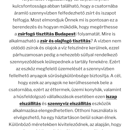
kulcsfontossága abban található, hogy a csatornába
áramló szennyvízben felfedezhető zsírt és iszapot
felfogja. Most elmondjuk Önnek mi is pontosan ez a
berendezés és hogyan működik, hogy megérthesse
a
zsírfogó tisztítás Budapest
i folyamatát.
Mire is
alkalmazható a
zsír és olajfogó tisztítás
?
A vízben nem
oldódó zsírok és olajok a víz felszínére kerülnek, ezzel
párhuzamosan pedig a nehezebb súllyal rendelkező
szennyeződések leülepednek a tartály fenekére. Ezért
az eszköz megfelelő üzemelését a szennyvízben
fellelhető anyagok sűrűségkülönbsége biztosítja. A cél,
hogy ezek az anyagok ne kerülhessenek bele a
csatornába, ezért az éttermek, üzemi konyhák, valamint
a húsfeldolgozó vállalkozások esetében ezen
iszap
elszállítás
és
szennyvíz elszállítás
eszközök
alkalmazása elengedhetetlen. Otthoni használata is
elvégezhető, ha egy háztartáson belül sokan élnek.
Különböző méretekben kiviteleződnek, az alapján, hogy