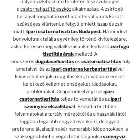
milyen vízkibocsátó területen lesz szükséges
a
csatornatisztító eszköz
alkalmazása. A zsírfogó
tartályát meghatározott időintervallumok között
szükséges kiüríteni, a felgyülemlett iszap és zsír
miatt.
Ipari csatornatisztítás Budapest
. Ha mindezt
bonyolultnak találja egyénileg történő kivitelezésre,
akkor keresse meg vállalkozásunkat kedvező
zsírfogó
tisztítás árak
mellett! A
rendszeres
duguláselhárítás
és
csatornatisztítás
foly
amataival, és az
ipari csatorna karbantartás
ával
kiküszöbölhetjük a dugulásokat, továbbá az emiatt
keletkező kellemetlenségeket, kiadásokat,
problémákat. Csapatunk elvégzi az
ipari
csatornatisztítás
teljes folyamatát és az
ipari
szennyvíz elszállítás
át. Ezeket a tisztítási
folyamatokat a tartály méretétől és a használatától
függően legalább negyed évenként, de egyedi
preferenciák alapján akár hamarabbi időpontokban is
szükséges lehet elvégeztetni. Cégünk a
szennyvíz