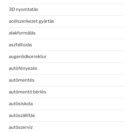
3D nyomtatás
acélszerkezet gyártás
alakformálás
aszfaltozás
augenlidkorrektur
autófényezés
autómentés
autómentő bérlés
autósiskola
autószállítás
autószerviz