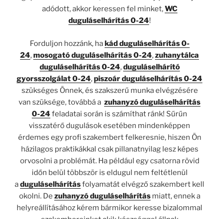
adódott, akkor keressen fel minket,
WC
duguláselhárítás 0-24
!
Forduljon hozzánk, ha
kád duguláselhárítás 0-
24
,
mosogató duguláselhárítás 0-24
,
zuhanytálca
duguláselhárítás 0-24
,
duguláselhárító
gyorsszolgálat 0-24
,
piszoár duguláselhárítás 0-24
szükséges Önnek, és szakszerű munka elvégzésére
van szüksége, továbbá a
zuhanyzó duguláselhárítás
0-24
feladatai során is számíthat ránk! Sűrűn
visszatérő dugulások esetében mindenképpen
érdemes egy profi szakembert felkeresnie, hiszen Ön
házilagos praktikákkal csak pillanatnyilag lesz képes
orvosolni a problémát. Ha például egy csatorna rövid
időn belül többször is eldugul nem feltétlenül
a
duguláselhárítás
folyamatát elvégző szakembert kell
okolni. De
zuhanyzó duguláselhárítás
miatt, ennek a
helyreállításához kérem bármikor keresse bizalommal