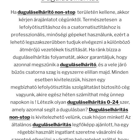
Ha
duguláselhárító non-stop
területén kellene, akkor
kérjen árajánlatot cégünktől. Természetesen a
lefolyótisztításhoz és a csatornatisztításhoz is
professzionális, minőségi gépeket használunk, ezért a
lehető legszakszerűbben tudjuk elvégezni a különböző
átmérőjű vezetékek tisztítását. Ha ránk bízza a
duguláselhárítás folyamatát, akkor garantáljuk, hogy
azonnal megszűnik a
duguláselhárító
, és a vele járó
bűzös csatorna szag is egyszerre elillan majd. Minden
esetben kivitelezzük, hiszen egy
megbízható lefolyótisztítás szolgáltatást biztosító cég
vagyunk, akire egész héten számíthat még ünnep
napokon is ! Létezik olyan
duguláselhárítás 0-24
szer,
amely azonnal segít a dugulásban?
Duguláselhárítás
non-stop
is kivitelezhető velünk, csak hívjon minket! Az
általános
duguláselhárítás
legfőképp ajánlott, ha egy
régebbi használt ingatlant szeretne vásárolni és
szeretné elkerülni a váratlan helyzeteket azáltal, hogy