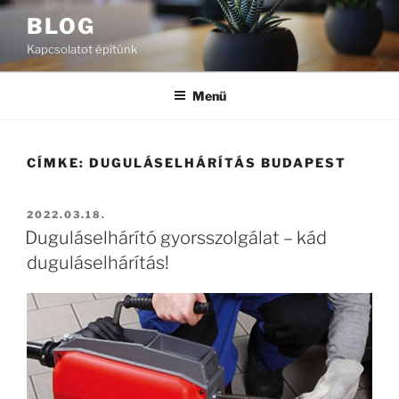
Tartalomhoz
BLOG
Kapcsolatot építünk
Menü
CÍMKE:
DUGULÁSELHÁRÍTÁS BUDAPEST
BEKÜLDVE:
2022.03.18.
Duguláselhárító gyorsszolgálat – kád
duguláselhárítás!