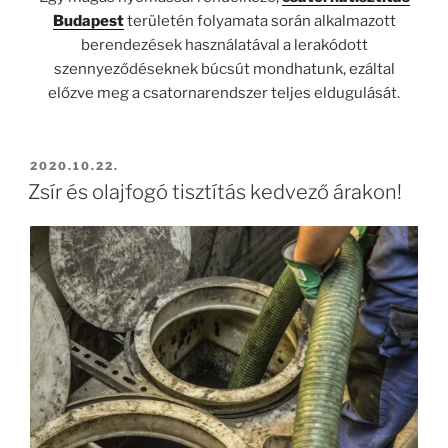
Budapest
területén folyamata során alkalmazott
berendezések használatával a lerakódott
szennyeződéseknek búcsút mondhatunk, ezáltal
előzve meg a csatornarendszer teljes eldugulását.
BEKÜLDVE:
2020.10.22.
Zsír és olajfogó tisztítás kedvező árakon!