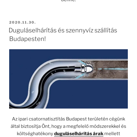
BEKÜLDVE:
2020.11.30.
Duguláselhárítás és szennyvíz szállítás
Budapesten!
Az ipari csatornatisztítás Budapest területén cégünk
által biztosítja Önt, hogy a megfelelő módszerekkel és
költséghatékony
duguláselhárítás árak
mellett