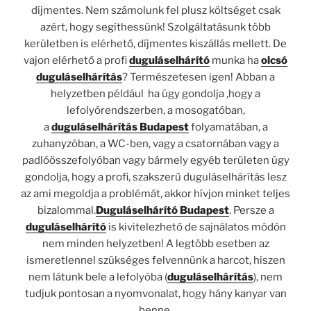
díjmentes. Nem számolunk fel plusz költséget csak
azért, hogy segíthessünk! Szolgáltatásunk több
kerületben is elérhető, díjmentes kiszállás mellett. De
vajon elérhető a profi
duguláselhárító
munka ha
olcsó
duguláselhárítás
? Természetesen igen! Abban a
helyzetben például ha úgy gondolja ,hogy a
lefolyórendszerben, a mosogatóban,
a
duguláselhárítás Budapest
folyamatában, a
zuhanyzóban, a WC-ben, vagy a csatornában vagy a
padlóösszefolyóban vagy bármely egyéb területen úgy
gondolja, hogy a profi, szakszerű duguláselhárítás lesz
az ami megoldja a problémát, akkor hívjon minket teljes
bizalommal.
Duguláselhárító Budapest
. Persze a
duguláselhárító
is kivitelezhető de sajnálatos módón
nem minden helyzetben! A legtöbb esetben az
ismeretlennel szükséges felvennünk a harcot, hiszen
nem látunk bele a lefolyóba (
duguláselhárítás
), nem
tudjuk pontosan a nyomvonalat, hogy hány kanyar van
benne.