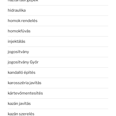
háztartási gépek
hidraulika
homok rendelés
homokfúvás
injektálás
jogosítvány
jogosítvány Győr
kandalló építés
karosszéria javítás
kártevőmentesítés
kazán javítás
kazán szerelés