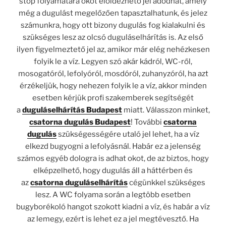
stop folyamatára okot előidézhető jel adódhat, amely
még a dugulást megelőzően tapasztalhatunk, és jelez
számunkra, hogy ott bizony dugulás fog kialakulni és
szükséges lesz az olcsó duguláselhárítás is. Az első
ilyen figyelmeztető jel az, amikor már elég nehézkesen
folyik le a víz. Legyen szó akár kádról, WC-ről,
mosogatóról, lefolyóról, mosdóról, zuhanyzóról, ha azt
érzékeljük, hogy nehezen folyik le a víz, akkor minden
esetben kérjük profi szakemberek segítségét
a
duguláselhárítás Budapest
miatt. Válasszon minket,
csatorna dugulás Budapest
! További
csatorna
dugulás
szükségességére utaló jel lehet, ha a víz
elkezd bugyogni a lefolyásnál. Habár ez a jelenség
számos egyéb dologra is adhat okot, de az biztos, hogy
elképzelhető, hogy dugulás áll a háttérben és
az
csatorna duguláselhárítás
cégünkkel szükséges
lesz. A WC folyama során a legtöbb esetben
bugyborékoló hangot szokott kiadni a víz, és habár a víz
az lemegy, ezért is lehet ez a jel megtévesztő. Ha