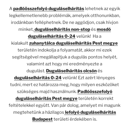
A
padlóösszefolyó duguláselhárítás
lehetnek az egyik
legkellemetlenebb problémák, amelyek otthonunkban,
irodánkban felléphetnek. De ne aggódjon, csak hívjon
minket,
duguláselhárítás non-stop
és
mosdó
duguláselhárítás 0-24
velünk! Ha a
kialakult
zuhanytálca
d
u
guláselhárítás Pest megye
területén indokolja a folyamatát, akkor mi ezek
segítségével megállapítjuk a dugulás pontos helyét,
valamint azt hogy mi eredményezte a
dugulást.
Duguláselhárítás olcsón
és
duguláselhárítás 0-24
velünk! Ezt azért lényeges
tudni, mert ez határozza meg, hogy milyen eszközöket
szükséges majd használnunk.
Padlóösszefolyó
duguláselhárítás Pest megye
területén korrekt
feltételekkel együtt. Van pár dolog, amelyet mi magunk
megtehetünk a házilagos
lefolyó duguláselhárítás
Budapest
területi érdekében is.