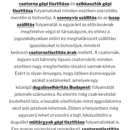
csatorna gépi tisztítása
és
szikkasztók gépi
tisztítása
folyamatokat minden esetben szerződés
mentén is biztosítja. A
szennyvíz szállítás
és az
iszap
szállítás
folyamatát is egyaránt az előírásoknak
megfelelve végzi el társaságunk, és ehhez a
jogszabályokban előírt és meghatározott szállítási
igazolásokat is biztosítjuk, mindezt
kedvező
csatornatisztítás árak
mellett. A csatornák,
legyen szó bármely típusú csatornáról, minden
esetben nagy megterhelés részére vannak kitéve.
Ezért is olyan lényeges, hogy időben észrevegyük
azokat a jelzéseket, amelyek egy
közelgő
duguláselhárítás Budapest
i folyamatát
jeleznék számunkra. Az eleinte még csak kevésbé
észlelhető bűz, a lassabb vízelfolyás mind aggodalomra
okot adó jelzések lehetnek. Ebben a helyzetben még
egyszerű lehet orvosolni a bajt, kiküszöbölni a
dugulást
műtárgyak gépi tisztítása
folyamatokkal is.
Egy magas nyomással rendelkező,
csatornatisztítás