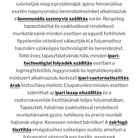
szüntetjük meg a problémáját. Igény felmerülése
esetén nagynyomású berendezéseinket alkalmazzuk
a
kommunális szennyvíz szállítás
során. Rengeteg
tapasztalattal és szaktudással rendelkező
munkatársaink minden esetben az egyedi feltételek
figyelembe vételével választják ki a folyamathoz
használni szükséges technológiát és berendezést.
Több éves tapasztalatuknak hála, minden
ipari-
technológiai folyadék szállítás
esetben a
legmegfelelőbb, leggyorsabb és leghatékonyabb
módszert alkalmazzuk, kedvező
ipari csatornatisztítás
árak
biztosítása mellett. Csapatunkra minden esetben
számíthat az
ipari iszap elszállítás
és a
csatornavezeték tisztításának teljes folyamatában.
Tapasztalt, hatalmas szaktudással rendelkező
munkatársaink gyors, hatékony és precíz munkát
hajtanak végre. Keressen minket bármikor! A
zsírfogó
tisztítás
elvégzéséhez szükséges eszköz, amellyel a
folyamatot végezzük egy tartály, amelynek