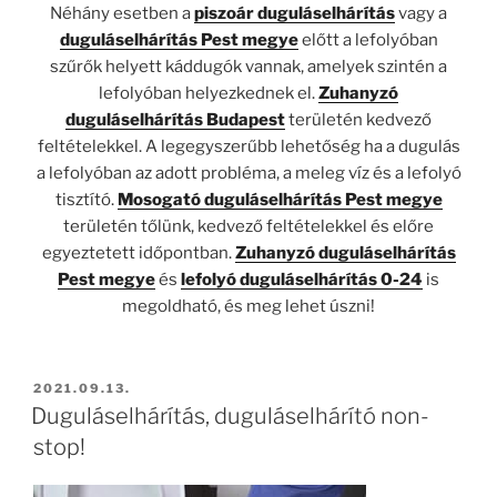
Néhány esetben a
piszoár duguláselhárítás
vagy a
duguláselhárítás Pest megye
előtt a lefolyóban
szűrők helyett káddugók vannak, amelyek szintén a
lefolyóban helyezkednek el.
Zuhanyzó
duguláselhárítás Budapest
területén kedvező
feltételekkel. A legegyszerűbb lehetőség ha a dugulás
a lefolyóban az adott probléma, a meleg víz és a lefolyó
tisztító.
Mosogató duguláselhárítás Pest megye
területén tőlünk, kedvező feltételekkel és előre
egyeztetett időpontban.
Zuhanyzó
duguláselhárítás
Pest megye
és
lefolyó duguláselhárítás 0-24
is
megoldható, és meg lehet úszni!
BEKÜLDVE:
2021.09.13.
Duguláselhárítás, duguláselhárító non-
stop!