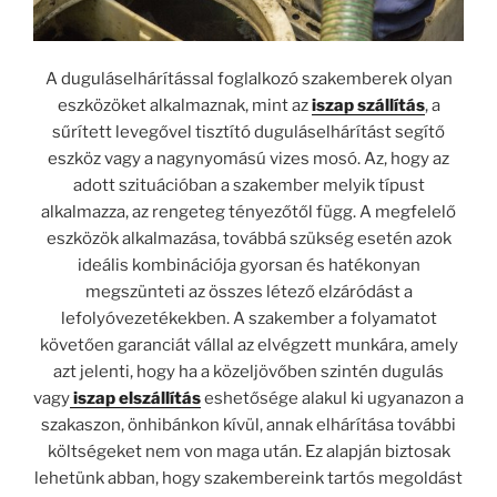
A duguláselhárítással foglalkozó szakemberek olyan
eszközöket alkalmaznak, mint az
iszap szállítás
, a
sűrített levegővel tisztító duguláselhárítást segítő
eszköz vagy a nagynyomású vizes mosó. Az, hogy az
adott szituációban a szakember melyik típust
alkalmazza, az rengeteg tényezőtől függ. A megfelelő
eszközök alkalmazása, továbbá szükség esetén azok
ideális kombinációja gyorsan és hatékonyan
megszünteti az összes létező elzáródást a
lefolyóvezetékekben. A szakember a folyamatot
követően garanciát vállal az elvégzett munkára, amely
azt jelenti, hogy ha a közeljövőben szintén dugulás
vagy
iszap elszállítás
eshetősége alakul ki ugyanazon a
szakaszon, önhibánkon kívül, annak elhárítása további
költségeket nem von maga után. Ez alapján biztosak
lehetünk abban, hogy szakembereink tartós megoldást