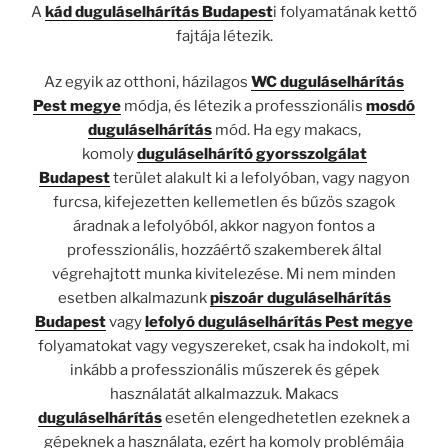
A
kád duguláselhárítás Budapest
i folyamatának kettő
fajtája létezik.
Az egyik az otthoni, házilagos
WC duguláselhárítás
Pest megye
módja, és létezik a professzionális
mosdó
duguláselhárítás
mód. Ha egy makacs,
komoly
duguláselhárító gyorsszolgálat
Budapest
terület alakult ki a lefolyóban, vagy nagyon
furcsa, kifejezetten kellemetlen és bűzös szagok
áradnak a lefolyóból, akkor nagyon fontos a
professzionális, hozzáértő szakemberek által
végrehajtott munka kivitelezése. Mi nem minden
esetben alkalmazunk
piszoár duguláselhárítás
Budapest
vagy
lefolyó duguláselhárítás Pest megye
folyamatokat vagy vegyszereket, csak ha indokolt, mi
inkább a professzionális műszerek és gépek
használatát alkalmazzuk. Makacs
duguláselhárítás
esetén elengedhetetlen ezeknek a
gépeknek a használata, ezért ha komoly problémája