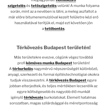
meglágyulhat!
Homlokzati
szigetelés
és
tetőszigetelés
velünk! A munka folyama
során, mint az a nevében is látni, a meleg aszfaltot a
már előre bitumenemulzióval kezelt felületre kézi erő
használatával terítjük el, majd ezt követően jön
a
tetőbontás
.
Térkövezés Budapest területén!
Más területekre evezve, cégünk végez továbbá
profi
kőműves munka Budapest
területén!
A
térburkolás
nagymérvű népszerűségét különböző,
anyagi, szerkezeti és formai építéstechnológiai okokra
tudjuk visszavezetni. A
térkövezés Budapest
egyre
jobban elterjedtek, és teljes mértékben lecserélik az
egyre költségesebb és nagyobb élő munkát
igénylő
térkövezés
burkolatokat. Elemeit hatalmas
sorozatban, magas szilárdsággal és méretpontosság