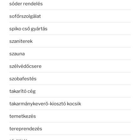
sóder rendelés
sofőrszolgálat
spiko cső gyártás
szaniterek
szauna
szélvédőcsere
szobafestés
takarító cég
takarmánykeverő-kiosztó kocsik
temetkezés
tereprendezés