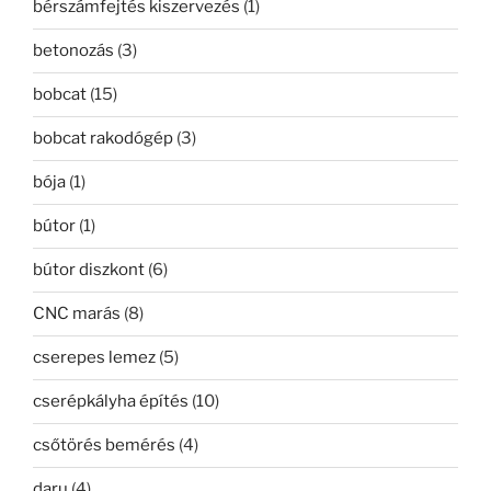
bérszámfejtés kiszervezés
(1)
betonozás
(3)
bobcat
(15)
bobcat rakodógép
(3)
bója
(1)
bútor
(1)
bútor diszkont
(6)
CNC marás
(8)
cserepes lemez
(5)
cserépkályha építés
(10)
csőtörés bemérés
(4)
daru
(4)