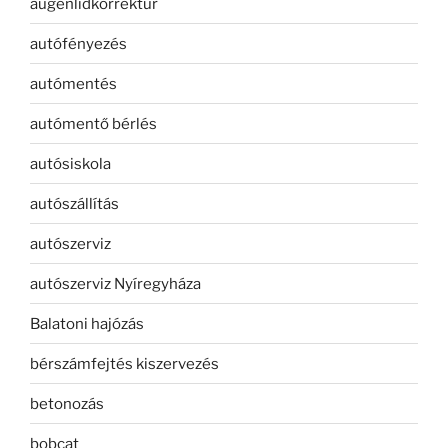
augenlidkorrektur
autófényezés
autómentés
autómentő bérlés
autósiskola
autószállítás
autószerviz
autószerviz Nyíregyháza
Balatoni hajózás
bérszámfejtés kiszervezés
betonozás
bobcat