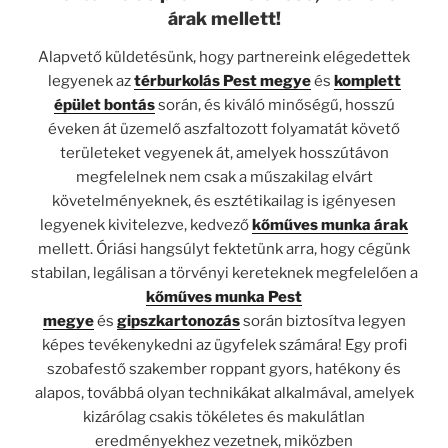
árak mellett!
Alapvető küldetésünk, hogy partnereink elégedettek
legyenek az
térburkolás Pest megye
és
komplett
épület bontás
során, és kiváló minőségű, hosszú
éveken át üzemelő aszfaltozott folyamatát követő
területeket vegyenek át, amelyek hosszútávon
megfelelnek nem csak a műszakilag elvárt
követelményeknek, és esztétikailag is igényesen
legyenek kivitelezve, kedvező
kőműves munka árak
mellett. Óriási hangsúlyt fektetünk arra, hogy cégünk
stabilan, legálisan a törvényi kereteknek megfelelően a
kőműves munka Pest
megye
és
gipszkartonozás
során biztosítva legyen
képes tevékenykedni az ügyfelek számára! Egy profi
szobafestő szakember roppant gyors, hatékony és
alapos, továbbá olyan technikákat alkalmával, amelyek
kizárólag csakis tökéletes és makulátlan
eredményekhez vezetnek, miközben