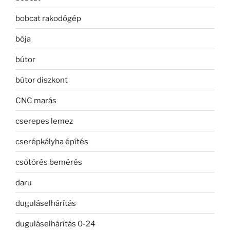
bobcat rakodógép
bója
bútor
bútor diszkont
CNC marás
cserepes lemez
cserépkályha építés
csőtörés bemérés
daru
duguláselhárítás
duguláselhárítás 0-24