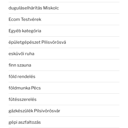
duguláselhárítás Miskolc
Ecom Testvérek
Egyéb kategória
épületgépészet Pilisvörösvá
esküvői ruha
finn szauna
föld rendelés
földmunka Pécs
fűtésszerelés
gázkészülék Pilsivörösvár
gépi aszfaltozás