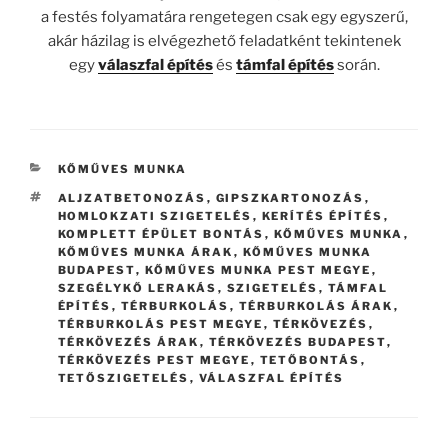
a
festés
folyamatára rengetegen csak egy egyszerű,
akár házilag is elvégezhető feladatként tekintenek
egy
válaszfal építés
és
támfal építés
során.
KATEGÓRIÁK
KŐMŰVES MUNKA
CÍMKÉK
ALJZATBETONOZÁS
,
GIPSZKARTONOZÁS
,
HOMLOKZATI SZIGETELÉS
,
KERÍTÉS ÉPÍTÉS
,
KOMPLETT ÉPÜLET BONTÁS
,
KŐMŰVES MUNKA
,
KŐMŰVES MUNKA ÁRAK
,
KŐMŰVES MUNKA
BUDAPEST
,
KŐMŰVES MUNKA PEST MEGYE
,
SZEGÉLYKŐ LERAKÁS
,
SZIGETELÉS
,
TÁMFAL
ÉPÍTÉS
,
TÉRBURKOLÁS
,
TÉRBURKOLÁS ÁRAK
,
TÉRBURKOLÁS PEST MEGYE
,
TÉRKÖVEZÉS
,
TÉRKÖVEZÉS ÁRAK
,
TÉRKÖVEZÉS BUDAPEST
,
TÉRKÖVEZÉS PEST MEGYE
,
TETŐBONTÁS
,
TETŐSZIGETELÉS
,
VÁLASZFAL ÉPÍTÉS