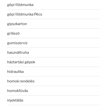
gépi földmunka
gépi földmunka Pécs
gipszkarton
grillező
gumiszerviz
használtruha
háztartási gépek
hidraulika
homok rendelés
homokfúvás
injektálás