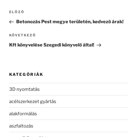
Bejegyzés
Korábbi
ELŐZŐ
navigáció
bejegyzés
Betonozás Pest megye területén, kedvező árak!
Következő
KÖVETKEZŐ
bejegyzés
Kft könyvelése Szegedi könyvelő által!
KATEGÓRIÁK
3D nyomtatás
acélszerkezet gyártás
alakformálás
aszfaltozás