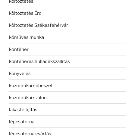
költöztetés
költöztetés Érd
költöztetés Székesfehérvár
kőműves munka
konténer
konténeres hulladékszállítás
könyvelés
kozmetikai sebészet
kozmetikai szalon
lakásfelújítás
légcsatorna
légcsatorna gyártás