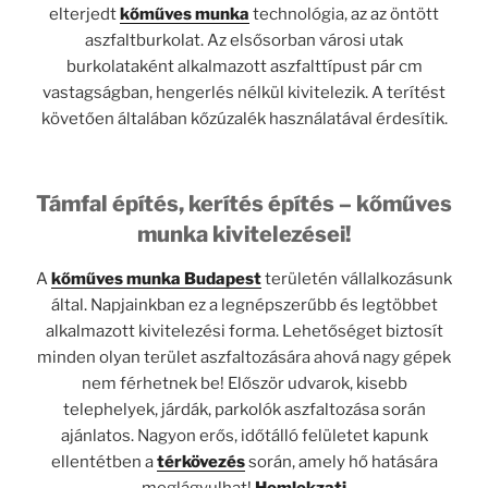
elterjedt
kőműves munka
technológia, az az öntött
aszfaltburkolat. Az elsősorban városi utak
burkolataként alkalmazott aszfalttípust pár cm
vastagságban, hengerlés nélkül kivitelezik. A terítést
követően általában kőzúzalék használatával érdesítik.
Támfal építés, kerítés építés – kőműves
munka kivitelezései!
A
kőműves
munka Budapest
területén vállalkozásunk
által. Napjainkban ez a legnépszerűbb és legtöbbet
alkalmazott kivitelezési forma. Lehetőséget biztosít
minden olyan terület aszfaltozására ahová nagy gépek
nem férhetnek be! Először udvarok, kisebb
telephelyek, járdák, parkolók aszfaltozása során
ajánlatos. Nagyon erős, időtálló felületet kapunk
ellentétben a
térkövezés
során, amely hő hatására