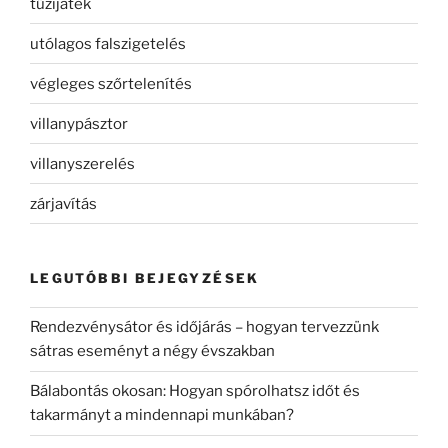
tűzijáték
utólagos falszigetelés
végleges szőrtelenítés
villanypásztor
villanyszerelés
zárjavítás
LEGUTÓBBI BEJEGYZÉSEK
Rendezvénysátor és időjárás – hogyan tervezzünk
sátras eseményt a négy évszakban
Bálabontás okosan: Hogyan spórolhatsz időt és
takarmányt a mindennapi munkában?