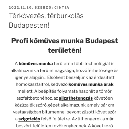
BEKÜLDVE:
2022.11.10.
SZERZŐ:
CINTIA
Térkövezés, térburkolás
Budapesten!
Profi kőműves munka Budapest
területén!
A
kőműves munka
területén több technológiát is
alkalmazunk a terület nagysága, hozzáférhetősége és
igénye alapján. . Elsőként beszéljünk az érdesített
homokaszfaltról, kedvező
kőműves munka árak
mellett. A beépítés folyamata hasonlít a tömör
aszfaltbetonéhoz, az
aljzatbetonozás
követően
kőzúzalék szóró gépet alkalmazunk, amely pár cm
vastagságban bitumennel bevont zúzott követ szór
a
szigetelés
felső felületre. Az úthengerek a már
beszórt felületen tevékenykednek. A következő