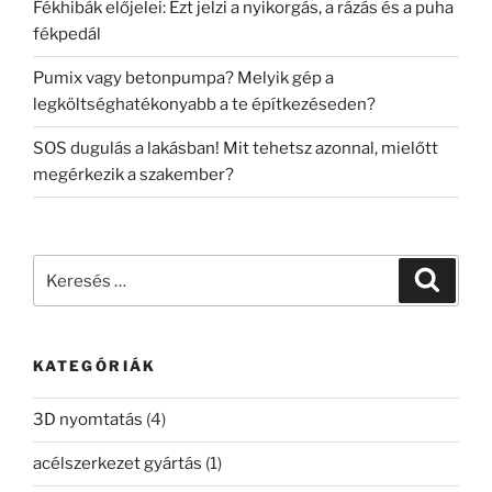
Fékhibák előjelei: Ezt jelzi a nyikorgás, a rázás és a puha
fékpedál
Pumix vagy betonpumpa? Melyik gép a
legköltséghatékonyabb a te építkezéseden?
SOS dugulás a lakásban! Mit tehetsz azonnal, mielőtt
megérkezik a szakember?
Keresés
Keresé
a
következő
kifejezésre:
KATEGÓRIÁK
3D nyomtatás
(4)
acélszerkezet gyártás
(1)