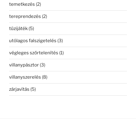
temetkezés
(2)
tereprendezés
(2)
tűzijáték
(5)
utólagos falszigetelés
(3)
végleges szőrtelenítés
(1)
villanypásztor
(3)
villanyszerelés
(8)
zárjavítás
(5)