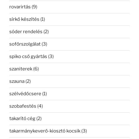
rovarirtás
(9)
sírkő készítés
(1)
sóder rendelés
(2)
sofőrszolgálat
(3)
spiko cső gyártás
(3)
szaniterek
(6)
szauna
(2)
szélvédőcsere
(1)
szobafestés
(4)
takarító cég
(2)
takarmánykeverő-kiosztó kocsik
(3)