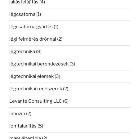
lakásfelújítás
(4)
légcsatorna
(1)
légcsatorna gyártás
(1)
légi felmérés drónnal
(2)
légtechnika
(8)
légtechnikai berendezések
(3)
légtechnikai elemek
(3)
légtechnikai rendszerek
(2)
Levante Consulting LLC
(6)
limuzin
(2)
lomtalanítás
(5)
manuálterápia
(2)