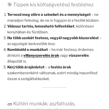
🎯 Tippek kis költségvetésű festéshez
Tervezd meg előre a színeket és a mennyiséget
– ne
maradjon felesleg, de ne is fogyjon el a festék közben.
Válassz tartós, lemosható falfestéket
, különösen
konyhában és fürdőben.
Ha több szobát festesz, vegyél nagyobb kiszerelést
–
az egységár kedvezőbb lesz.
Kombináld a munkákat
– ha már festesz, érdemes
átnézni a
villanyszerelés árak
vagy
vízszerelés
állapotát is.
Kérj több árajánlatot
– a
festés árak
szakemberenként változnak, ezért mindig hasonlítsd
össze a szolgáltatásokat.
🧱 Kültéri munkák: aszfaltozás,