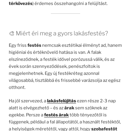
térkövezés
) érdemes összehangolni a felújítást.
🎨 Miért éri meg a gyors lakásfestés?
Egy friss
festés
nemcsak esztétikai élményt ad, hanem
higiéniai és értéknövelő hatása is van. A falak
elszíneződnek, a festék idővel porózussá válik, és az
évek során szennyeződések, penészfoltok is
megjelenhetnek. Egy új festékréteg azonnal
világosabbá, tisztábbá és frissebbé varázsolja az egész
otthont.
Ha jól szervezed, a
lakásfelújítás
ezen része 2-3 nap
alatt is elvégezhető – és az
árak
sem szöknek az
egekbe. Persze a
festés árak
több tényezőtől is
függenek, például a fal állapotától, a használt festéktől,
a helyiségek méretétől, vagy attól, hogy
szobafestőt