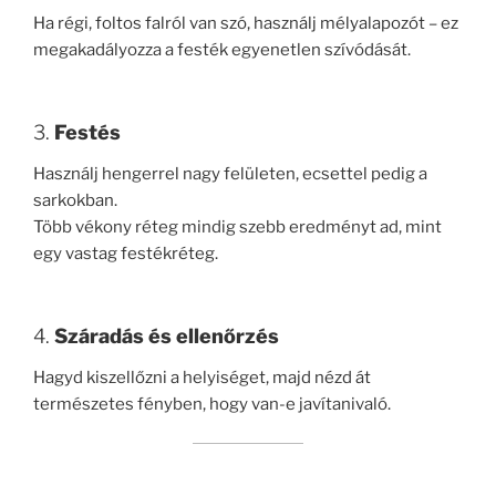
Ha régi, foltos falról van szó, használj mélyalapozót – ez
megakadályozza a festék egyenetlen szívódását.
3.
Festés
Használj hengerrel nagy felületen, ecsettel pedig a
sarkokban.
Több vékony réteg mindig szebb eredményt ad, mint
egy vastag festékréteg.
4.
Száradás és ellenőrzés
Hagyd kiszellőzni a helyiséget, majd nézd át
természetes fényben, hogy van-e javítanivaló.