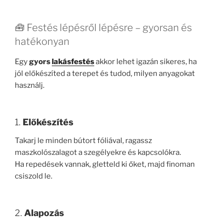
🧰 Festés lépésről lépésre – gyorsan és
hatékonyan
Egy
gyors
lakásfestés
akkor lehet igazán sikeres, ha
jól előkészíted a terepet és tudod, milyen anyagokat
használj.
1.
Előkészítés
Takarj le minden bútort fóliával, ragassz
maszkolószalagot a szegélyekre és kapcsolókra.
Ha repedések vannak, gletteld ki őket, majd finoman
csiszold le.
2.
Alapozás