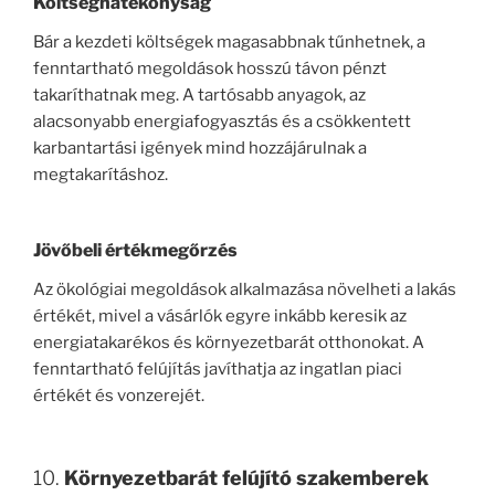
Költséghatékonyság
Bár a kezdeti költségek magasabbnak tűnhetnek, a
fenntartható megoldások hosszú távon pénzt
takaríthatnak meg. A tartósabb anyagok, az
alacsonyabb energiafogyasztás és a csökkentett
karbantartási igények mind hozzájárulnak a
megtakarításhoz.
Jövőbeli értékmegőrzés
Az ökológiai megoldások alkalmazása növelheti a lakás
értékét, mivel a vásárlók egyre inkább keresik az
energiatakarékos és környezetbarát otthonokat. A
fenntartható felújítás javíthatja az ingatlan piaci
értékét és vonzerejét.
10.
Környezetbarát felújító szakemberek