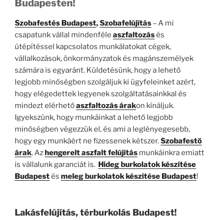
Budapesten!
Szobafestés Budapest
,
Szobafelújítás
– A mi
csapatunk vállal mindenféle
aszfaltozás
és
útépítéssel kapcsolatos munkálatokat cégek,
vállalkozások, önkormányzatok és magánszemélyek
számára is egyaránt. Küldetésünk, hogy a lehető
legjobb minőségben szolgáljuk ki ügyfeleinket azért,
hogy elégedettek legyenek szolgáltatásainkkal és
mindezt elérhető
aszfaltozás árak
on kínáljuk.
Igyekszünk, hogy munkáinkat a lehető legjobb
minőségben végezzük el, és ami a leglényegesebb,
hogy egy munkáért ne fizessenek kétszer.
Szobafestő
árak
. Az
hengerelt aszfalt felújítás
munkáinkra emiatt
is vállalunk garanciát is.
Hideg burkolatok készítése
Budapest
és
meleg burkolatok készítése Budapest
!
Lakásfelújítás, térburkolás Budapest!