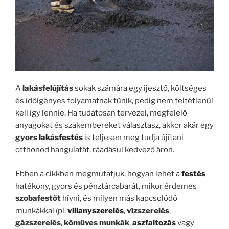
A
lakásfelújítás
sokak számára egy ijesztő, költséges
és időigényes folyamatnak tűnik, pedig nem feltétlenül
kell így lennie. Ha tudatosan tervezel, megfelelő
anyagokat és szakembereket választasz, akkor akár egy
gyors
lakásfestés
is teljesen meg tudja újítani
otthonod hangulatát, ráadásul kedvező áron.
Ebben a cikkben megmutatjuk, hogyan lehet a
festés
hatékony, gyors és pénztárcabarát, mikor érdemes
szobafestőt
hívni, és milyen más kapcsolódó
munkákkal (pl.
villanyszerelés
,
vízszerelés
,
gázszerelés
,
kőműves munkák
,
aszfaltozás
vagy