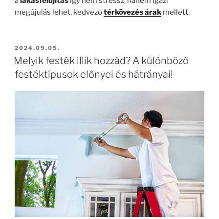
a
lakásfelújítás
így nem stressz, hanem igazi
megújulás lehet, kedvező
térkövezés árak
mellett.
BEKÜLDVE:
2024.09.05.
Melyik festék illik hozzád? A különböző
festéktípusok előnyei és hátrányai!