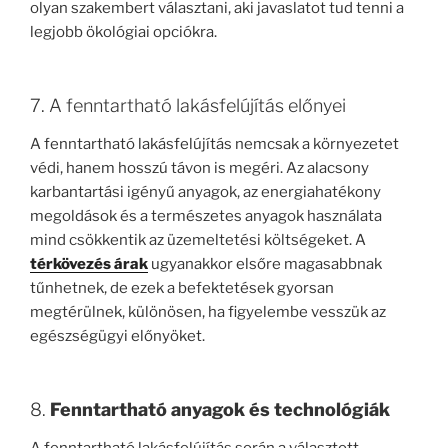
olyan szakembert választani, aki javaslatot tud tenni a
legjobb ökológiai opciókra.
7. A fenntartható lakásfelújítás előnyei
A fenntartható lakásfelújítás nemcsak a környezetet
védi, hanem hosszú távon is megéri. Az alacsony
karbantartási igényű anyagok, az energiahatékony
megoldások és a természetes anyagok használata
mind csökkentik az üzemeltetési költségeket. A
térkövezés árak
ugyanakkor elsőre magasabbnak
tűnhetnek, de ezek a befektetések gyorsan
megtérülnek, különösen, ha figyelembe vesszük az
egészségügyi előnyöket.
8.
Fenntartható anyagok és technológiák
A fenntartható lakásfelújítás során a választott