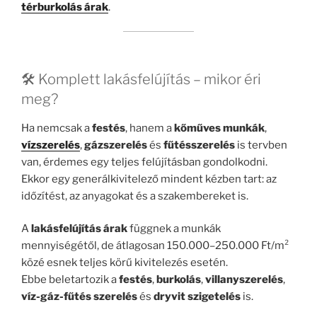
térburkolás árak
.
🛠️ Komplett lakásfelújítás – mikor éri
meg?
Ha nemcsak a
festés
, hanem a
kőműves munkák
,
vízszerelés
,
gázszerelés
és
fűtésszerelés
is tervben
van, érdemes egy teljes felújításban gondolkodni.
Ekkor egy generálkivitelező mindent kézben tart: az
időzítést, az anyagokat és a szakembereket is.
A
lakásfelújítás árak
függnek a munkák
mennyiségétől, de átlagosan 150.000–250.000 Ft/m²
közé esnek teljes körű kivitelezés esetén.
Ebbe beletartozik a
festés
,
burkolás
,
villanyszerelés
,
víz-gáz-fűtés szerelés
és
dryvit szigetelés
is.