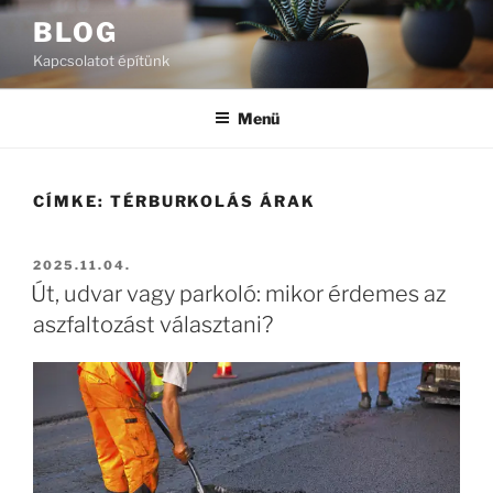
Tartalomhoz
BLOG
Kapcsolatot építünk
Menü
CÍMKE:
TÉRBURKOLÁS ÁRAK
BEKÜLDVE:
2025.11.04.
Út, udvar vagy parkoló: mikor érdemes az
aszfaltozást választani?