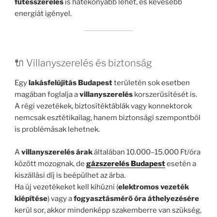
fűtésszerelés
is hatékonyabb lehet, és kevesebb
energiát igényel.
🔌 Villanyszerelés és biztonság
Egy
lakásfelújítás Budapest
területén sok esetben
magában foglalja a
villanyszerelés
korszerűsítését is.
A régi vezetékek, biztosítéktáblák vagy konnektorok
nemcsak esztétikailag, hanem biztonsági szempontból
is problémásak lehetnek.
A
villanyszerelés árak
általában 10.000–15.000 Ft/óra
között mozognak, de
gázszerelés Budapest
esetén a
kiszállási díj is beépülhet az árba.
Ha új vezetékeket kell kihúzni (
elektromos vezeték
kiépítése
) vagy a
fogyasztásmérő óra áthelyezésére
kerül sor, akkor mindenképp szakemberre van szükség,