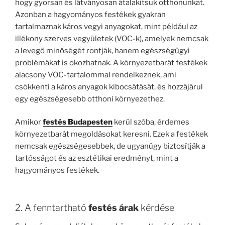
hogy gyorsan és látványosan átalakítsuk otthonunkat.
Azonban a hagyományos festékek gyakran
tartalmaznak káros vegyi anyagokat, mint például az
illékony szerves vegyületek (VOC-k), amelyek nemcsak
a levegő minőségét rontják, hanem egészségügyi
problémákat is okozhatnak. A környezetbarát festékek
alacsony VOC-tartalommal rendelkeznek, ami
csökkenti a káros anyagok kibocsátását, és hozzájárul
egy egészségesebb otthoni környezethez.
Amikor
festés Budapesten
kerül szóba, érdemes
környezetbarát megoldásokat keresni. Ezek a festékek
nemcsak egészségesebbek, de ugyanúgy biztosítják a
tartósságot és az esztétikai eredményt, mint a
hagyományos festékek.
2. A fenntartható
festés árak
kérdése