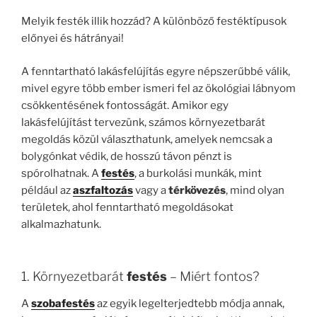
Melyik festék illik hozzád? A különböző festéktípusok
előnyei és hátrányai!
A fenntartható lakásfelújítás egyre népszerűbbé válik,
mivel egyre több ember ismeri fel az ökológiai lábnyom
csökkentésének fontosságát. Amikor egy
lakásfelújítást tervezünk, számos környezetbarát
megoldás közül választhatunk, amelyek nemcsak a
bolygónkat védik, de hosszú távon pénzt is
spórolhatnak. A
festés
, a burkolási munkák, mint
például az
aszfaltozás
vagy a
térkövezés
, mind olyan
területek, ahol fenntartható megoldásokat
alkalmazhatunk.
1. Környezetbarát
festés
– Miért fontos?
A
szobafestés
az egyik legelterjedtebb módja annak,