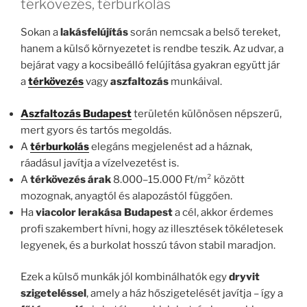
térkövezés, térburkolás
Sokan a
lakásfelújítás
során nemcsak a belső tereket,
hanem a külső környezetet is rendbe teszik. Az udvar, a
bejárat vagy a kocsibeálló felújítása gyakran együtt jár
a
térkövezés
vagy
aszfaltozás
munkáival.
Aszfaltozás Budapest
területén különösen népszerű,
mert gyors és tartós megoldás.
A
térburkolás
elegáns megjelenést ad a háznak,
ráadásul javítja a vízelvezetést is.
A
térkövezés árak
8.000–15.000 Ft/m² között
mozognak, anyagtól és alapozástól függően.
Ha
viacolor lerakása Budapest
a cél, akkor érdemes
profi szakembert hívni, hogy az illesztések tökéletesek
legyenek, és a burkolat hosszú távon stabil maradjon.
Ezek a külső munkák jól kombinálhatók egy
dryvit
szigeteléssel
, amely a ház hőszigetelését javítja – így a