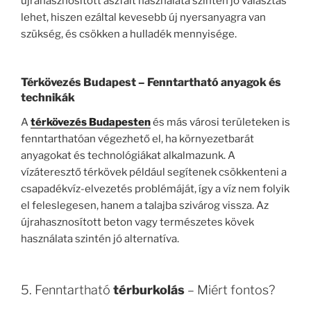
újrahasznosított aszfalt használata szintén jó választás
lehet, hiszen ezáltal kevesebb új nyersanyagra van
szükség, és csökken a hulladék mennyisége.
Térkövezés Budapest
– Fenntartható anyagok és
technikák
A
térkövezés Budapesten
és más városi területeken is
fenntarthatóan végezhető el, ha környezetbarát
anyagokat és technológiákat alkalmazunk. A
vízáteresztő térkövek például segítenek csökkenteni a
csapadékvíz-elvezetés problémáját, így a víz nem folyik
el feleslegesen, hanem a talajba szivárog vissza. Az
újrahasznosított beton vagy természetes kövek
használata szintén jó alternatíva.
5. Fenntartható
térburkolás
– Miért fontos?