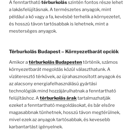
A fenntartható
térburkolás
szintén fontos része lehet
a lakásfelújításnak. A természetes anyagok, mint
például a kő vagy a fa, kevésbé terhelik a környezetet,
és hosszú távon tartósabbak is lehetnek, mint a
mesterséges anyagok.
Térburkolás Budapest
– Környezetbarát opciók
Amikor a
térburkolás Budapesten
történik, számos
környezetbarát megoldás közül választhatunk. A
vízáteresztő térkövek, az újrahasznosított anyagok és
az alacsony energiafelhasználású gyártási
technológiák mind hozzájárulhatnak a fenntartható
felújításhoz. A
térburkolás árak
tartalmazhatják
ezeket a fenntartható megoldásokat, és bár elsőre
magasabbnak tűnhetnek, hosszú távon megtérülnek,
mivel ezek az anyagok tartósabbak, és kevesebb
karbantartást igényelnek.