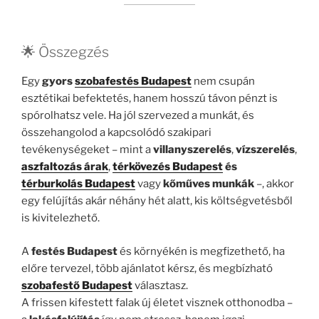
🌟 Összegzés
Egy
gyors
szobafestés Budapest
nem csupán
esztétikai befektetés, hanem hosszú távon pénzt is
spórolhatsz vele. Ha jól szervezed a munkát, és
összehangolod a kapcsolódó szakipari
tevékenységeket – mint a
villanyszerelés
,
vízszerelés
,
aszfaltozás árak
,
térkövezés Budapest
és
térburkolás Budapest
vagy
kőműves munkák
–, akkor
egy felújítás akár néhány hét alatt, kis költségvetésből
is kivitelezhető.
A
festés Budapest
és környékén is megfizethető, ha
előre tervezel, több ajánlatot kérsz, és megbízható
szobafestő Budapest
választasz.
A frissen kifestett falak új életet visznek otthonodba –