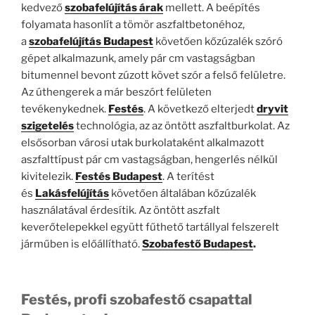
kedvező
szobafelújítás árak
mellett. A beépítés
folyamata hasonlít a tömör aszfaltbetonéhoz,
a
szobafelújítás Budapest
követően kőzúzalék szóró
gépet alkalmazunk, amely pár cm vastagságban
bitumennel bevont zúzott követ szór a felső felületre.
Az úthengerek a már beszórt felületen
tevékenykednek.
Festés
. A következő elterjedt
dryvit
szigetelés
technológia, az az öntött aszfaltburkolat. Az
elsősorban városi utak burkolataként alkalmazott
aszfalttípust pár cm vastagságban, hengerlés nélkül
kivitelezik.
Festés Budapest
. A terítést
és
Lakásfelújítás
követően általában kőzúzalék
használatával érdesítik. Az öntött aszfalt
keverőtelepekkel együtt fűthető tartállyal felszerelt
járműben is előállítható.
Szobafestő Budapest
.
Festés, profi szobafestő csapattal