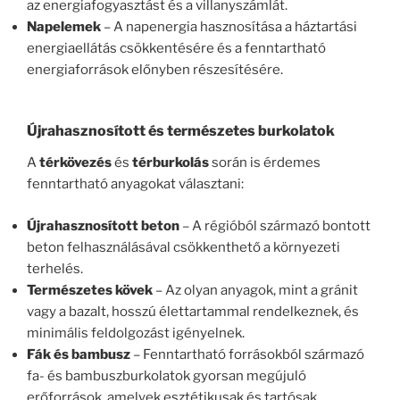
az energiafogyasztást és a villanyszámlát.
Napelemek
– A napenergia hasznosítása a háztartási
energiaellátás csökkentésére és a fenntartható
energiaforrások előnyben részesítésére.
Újrahasznosított és természetes burkolatok
A
térkövezés
és
térburkolás
során is érdemes
fenntartható anyagokat választani:
Újrahasznosított beton
– A régióból származó bontott
beton felhasználásával csökkenthető a környezeti
terhelés.
Természetes kövek
– Az olyan anyagok, mint a gránit
vagy a bazalt, hosszú élettartammal rendelkeznek, és
minimális feldolgozást igényelnek.
Fák és bambusz
– Fenntartható forrásokból származó
fa- és bambuszburkolatok gyorsan megújuló
erőforrások, amelyek esztétikusak és tartósak.