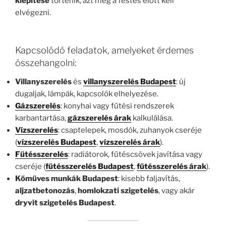
kiépítése
történik, azt még a festés előtt kell
elvégezni.
Kapcsolódó feladatok, amelyeket érdemes
összehangolni:
Villanyszerelés
és
villanyszerelés Budapest
: új
dugaljak, lámpák, kapcsolók elhelyezése.
Gázszerelés
: konyhai vagy fűtési rendszerek
karbantartása,
gázszerelés árak
kalkulálása.
Vízszerelés
: csaptelepek, mosdók, zuhanyok cseréje
(
vízszerelés Budapest
,
vízszerelés árak
).
Fűtésszerelés
: radiátorok, fűtéscsövek javítása vagy
cseréje (
fűtésszerelés Budapest
,
fűtésszerelés árak
).
Kőműves munkák Budapest
: kisebb faljavítás,
aljzatbetonozás
,
homlokzati szigetelés
, vagy akár
dryvit szigetelés Budapest
.