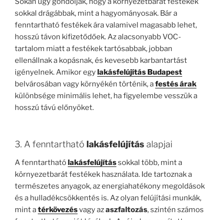
Sokan úgy gondolják, hogy a környezetbarát festékek
sokkal drágábbak, mint a hagyományosak. Bár a
fenntartható festékek ára valamivel magasabb lehet,
hosszú távon kifizetődőek. Az alacsonyabb VOC-
tartalom miatt a festékek tartósabbak, jobban
ellenállnak a kopásnak, és kevesebb karbantartást
igényelnek. Amikor egy
lakásfelújítás Budapest
belvárosában vagy környékén történik, a
festés árak
különbsége minimális lehet, ha figyelembe vesszük a
hosszú távú előnyöket.
3. A fenntartható
lakásfelújítás
alapjai
A fenntartható
lakásfelújítás
sokkal több, mint a
környezetbarát festékek használata. Ide tartoznak a
természetes anyagok, az energiahatékony megoldások
és a hulladékcsökkentés is. Az olyan felújítási munkák,
mint a
térkövezés
vagy az
aszfaltozás
, szintén számos