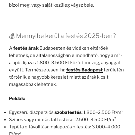
bízol meg, vagy saját kezűleg vágsz bele.
💰 Mennyibe kerül a festés 2025-ben?
A
festés árak
Budapesten és vidéken eltérőek
lehetnek, de általánosságban elmondható, hogy a m²-
alapú díjazás 1.800–3.500 Ft között mozog, anyaggal
együtt. Természetesen, ha
festés Budapest
területén
történik, a nagyobb kereslet miatt az árak kicsit
magasabbak lehetnek.
Példák:
Egyszerű diszperziós
szobafestés
: 1.800–2.500 Ft/m²
Színes vagy mintás fal festése: 2.500–3.500 Ft/m²
Tapéta eltávolítása + alapozás + festés: 3.000–4.000
Ft/m²