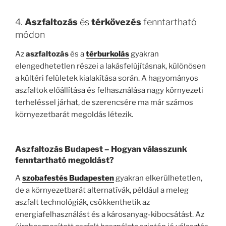
4.
Aszfaltozás
és
térkövezés
fenntartható
módon
Az
aszfaltozás
és a
térburkolás
gyakran
elengedhetetlen részei a lakásfelújításnak, különösen
a kültéri felületek kialakítása során. A hagyományos
aszfaltok előállítása és felhasználása nagy környezeti
terheléssel járhat, de szerencsére ma már számos
környezetbarát megoldás létezik.
Aszfaltozás Budapest
– Hogyan válasszunk
fenntartható megoldást?
A
szobafestés Budapesten
gyakran elkerülhetetlen,
de a környezetbarát alternatívák, például a meleg
aszfalt technológiák, csökkenthetik az
energiafelhasználást és a károsanyag-kibocsátást. Az