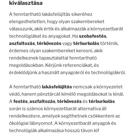
kiválasztása
A fenntartható lakásfelújítás sikeréhez
elengedhetetlen, hogy olyan szakembereket
válasszunk, akik értik és alkalmazzák a környezetbarát
technológiákat és anyagokat. Ha
szobafestés
,
aszfaltozás
,
térkövezés
vagy
térburkolás
történik,
érdemes olyan szakembereket keresni, akik
rendelkeznek tapasztalattal fenntartható
megoldásokban. Kérjünk referenciákat, és
érdeklődjünk a használt anyagokról és technológiákról.
A fenntartható
lakásfelújítás
nemcsak a környezetet
védő, hanem pénztárcát kímélő megoldásokat is kínál.
A
festés
,
aszfaltozás
,
térkövezés
és
térburkolás
során is számos környezetbarát alternatíva áll
rendelkezésre, amelyek segíthetnek csökkenteni az
ökológiai lábnyomot. A környezetbarát anyagok és
technológiák alkalmazása hosszú távon kif