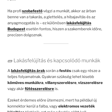
Ha profi
szobafestő
végzi a munkát, akkor az árban
benne van a takarás, a glettelés, a hibajavítás és az
anyagmozgatás is – ez különösen
lakásfelújítás
Budapest
esetén fontos, hiszen a szakemberek időre,
precízen dolgoznak.
🧱 Lakásfelújítás és kapcsolódó munkák
A
lakásfelújítás árak
során a
festés
csak egy része a
teljes folyamatnak. Gyakran szükség lehet kisebb
kőműves munkákra
,
villanyszerelésre
,
vízszerelésre
vagy akár
fűtésszerelésre
is.
Ezeket érdemes előre ütemezni, mert ha például új
konnektor kerül a falba, vagy
elektromos vezeték