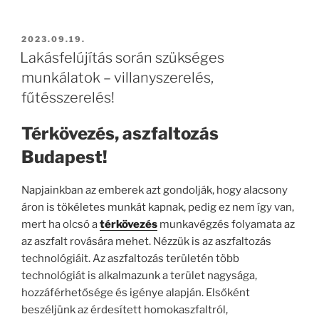
BEKÜLDVE:
2023.09.19.
Lakásfelújítás során szükséges
munkálatok – villanyszerelés,
fűtésszerelés!
Térkövezés, aszfaltozás
Budapest!
Napjainkban az emberek azt gondolják, hogy alacsony
áron is tökéletes munkát kapnak, pedig ez nem így van,
mert ha olcsó a
térkövezés
munkavégzés folyamata az
az aszfalt rovására mehet. Nézzük is az aszfaltozás
technológiáit. Az aszfaltozás területén több
technológiát is alkalmazunk a terület nagysága,
hozzáférhetősége és igénye alapján. Elsőként
beszéljünk az érdesített homokaszfaltról,