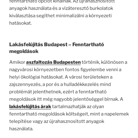
fenntartható opciót kínálnak. Az újrahasznosított
anyagok használata és a vízáteresztő burkolatok
kiválasztása segíthet minimalizálni a környezeti
hatásokat.
Lakásfelújítás Budapest
– Fenntartható
megoldások
Amikor
aszfaltozás Budapesten
történik, különösen a
nagyvárosi környezetben fontos figyelembe venni a
helyi ökológiai hatásokat. A városi területeken a
zajszennyezés, a por és a hulladékkezelés mind
problémát jelenthetnek, ezért a fenntartható
megoldások itt még nagyobb jelentőséggel bírnak. A
lakásfelújítás árak
tartalmazhatják az olyan
fenntartható megoldások költségeit, mint a napelemek
telepítése vagy az újrahasznosított anyagok
használata.