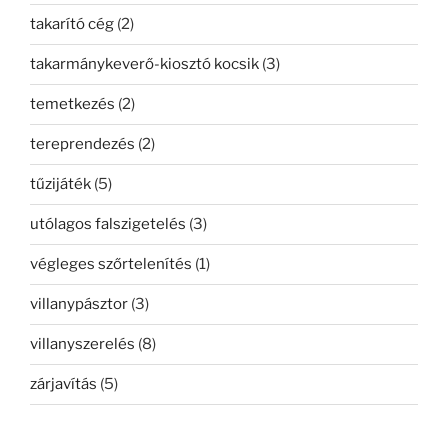
takarító cég
(2)
takarmánykeverő-kiosztó kocsik
(3)
temetkezés
(2)
tereprendezés
(2)
tűzijáték
(5)
utólagos falszigetelés
(3)
végleges szőrtelenítés
(1)
villanypásztor
(3)
villanyszerelés
(8)
zárjavítás
(5)