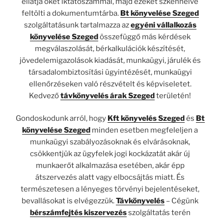
ellátja őket iktatószámmal, majd ezeket szkennelve
feltölti a dokumentumtárba.
Bt könyvelése Szeged
szolgáltatásunk tartalmazza az
egyéni vállalkozás
könyvelése Szeged
összefüggő más kérdések
megválaszolását, bérkalkulációk készítését,
jövedelemigazolások kiadását, munkaügyi, járulék és
társadalombiztosítási ügyintézését, munkaügyi
ellenőrzéseken való részvételt és képviseletet.
Kedvező
távkönyvelés árak Szeged
területén!
Gondoskodunk arról, hogy
Kft könyvelés Szeged
és
Bt
könyvelése Szeged
minden esetben megfeleljen a
munkaügyi szabályozásoknak és elvárásoknak,
csökkentjük az ügyfelek jogi kockázatát akár új
munkaerőt alkalmazása esetében, akár épp
átszervezés alatt vagy elbocsájtás miatt. És
természetesen a lényeges törvényi bejelentéseket,
bevallásokat is elvégezzük.
Távkönyvelés
– Cégünk
bérszámfejtés kiszervezés
szolgáltatás terén