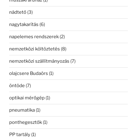
műszaki áruház
(1)
nádtető
(3)
nagytakarítás
(6)
napelemes rendszerek
(2)
nemzetközi költöztetés
(8)
nemzetközi szállítmányozás
(7)
olajcsere Budaörs
(1)
öntöde
(7)
optikai mérőgép
(1)
pneumatika
(1)
ponthegesztők
(1)
PP tartály
(1)