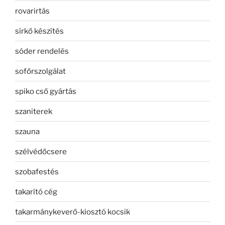
rovarirtás
sírkő készítés
sóder rendelés
sofőrszolgálat
spiko cső gyártás
szaniterek
szauna
szélvédőcsere
szobafestés
takarító cég
takarmánykeverő-kiosztó kocsik