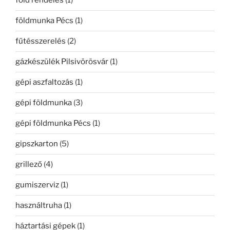
föld rendelés
(1)
földmunka Pécs
(1)
fűtésszerelés
(2)
gázkészülék Pilsivörösvár
(1)
gépi aszfaltozás
(1)
gépi földmunka
(3)
gépi földmunka Pécs
(1)
gipszkarton
(5)
grillező
(4)
gumiszerviz
(1)
használtruha
(1)
háztartási gépek
(1)