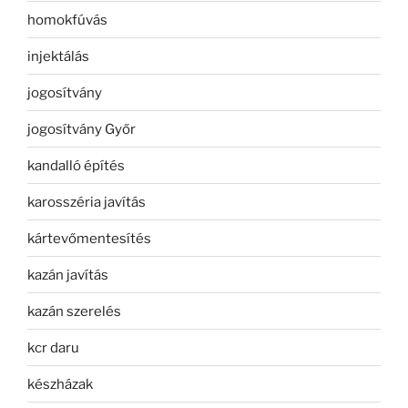
homokfúvás
injektálás
jogosítvány
jogosítvány Győr
kandalló építés
karosszéria javítás
kártevőmentesítés
kazán javítás
kazán szerelés
kcr daru
készházak