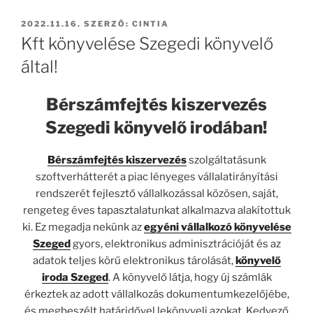
BEKÜLDVE:
2022.11.16.
SZERZŐ:
CINTIA
Kft könyvelése Szegedi könyvelő
által!
Bérszámfejtés kiszervezés
Szegedi könyvelő irodában!
B
érszámfejtés kiszervezés
szolgáltatásunk
szoftverhátterét a piac lényeges vállalatirányítási
rendszerét fejlesztő vállalkozással közösen, saját,
rengeteg éves tapasztalatunkat alkalmazva alakítottuk
ki. Ez megadja nekünk az
egyéni vállalkozó könyvelése
Szeged
gyors, elektronikus adminisztrációját és az
adatok teljes körű elektronikus tárolását,
könyvelő
iroda Szeged
. A könyvelő látja, hogy új számlák
érkeztek az adott vállalkozás dokumentumkezelőjébe,
és megbeszélt határidővel lekönyveli azokat. Kedvező