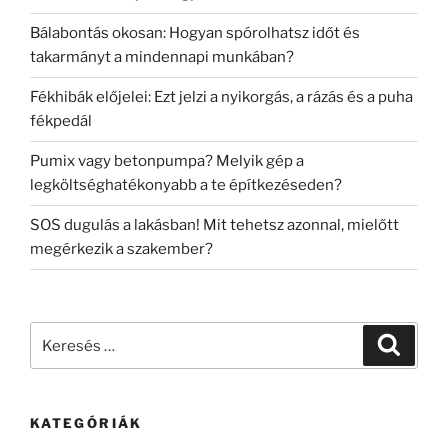
Bálabontás okosan: Hogyan spórolhatsz időt és
takarmányt a mindennapi munkában?
Fékhibák előjelei: Ezt jelzi a nyikorgás, a rázás és a puha
fékpedál
Pumix vagy betonpumpa? Melyik gép a
legköltséghatékonyabb a te építkezéseden?
SOS dugulás a lakásban! Mit tehetsz azonnal, mielőtt
megérkezik a szakember?
Keresés
Keresé
a
következő
kifejezésre:
KATEGÓRIÁK