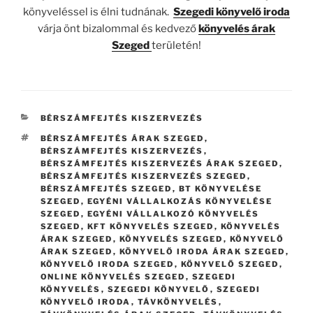
könyveléssel is élni tudnának.
Szegedi könyvelő iroda
várja önt bizalommal és kedvező
könyvelés árak
Szeged
területén!
KATEGÓRIÁK
BÉRSZÁMFEJTÉS KISZERVEZÉS
CÍMKÉK
BÉRSZÁMFEJTÉS ÁRAK SZEGED
,
BÉRSZÁMFEJTÉS KISZERVEZÉS
,
BÉRSZÁMFEJTÉS KISZERVEZÉS ÁRAK SZEGED
,
BÉRSZÁMFEJTÉS KISZERVEZÉS SZEGED
,
BÉRSZÁMFEJTÉS SZEGED
,
BT KÖNYVELÉSE
SZEGED
,
EGYÉNI VÁLLALKOZÁS KÖNYVELÉSE
SZEGED
,
EGYÉNI VÁLLALKOZÓ KÖNYVELÉS
SZEGED
,
KFT KÖNYVELÉS SZEGED
,
KÖNYVELÉS
ÁRAK SZEGED
,
KÖNYVELÉS SZEGED
,
KÖNYVELŐ
ÁRAK SZEGED
,
KÖNYVELŐ IRODA ÁRAK SZEGED
,
KÖNYVELŐ IRODA SZEGED
,
KÖNYVELŐ SZEGED
,
ONLINE KÖNYVELÉS SZEGED
,
SZEGEDI
KÖNYVELÉS
,
SZEGEDI KÖNYVELŐ
,
SZEGEDI
KÖNYVELŐ IRODA
,
TÁVKÖNYVELÉS
,