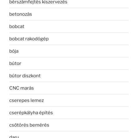
bérszámfejtés kiszervezés
betonozás
bobcat
bobcat rakodógép
bója
bútor
bútor diszkont
CNC marás
cserepes lemez
cserépkályha építés
csőtörés bemérés
daru