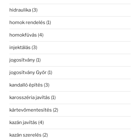
hidraulika
(3)
homok rendelés
(1)
homokfúvás
(4)
injektálás
(3)
jogosítvány
(1)
jogosítvány Győr
(1)
kandalló építés
(3)
karosszéria javítás
(1)
kártevőmentesítés
(2)
kazán javítás
(4)
kazán szerelés
(2)