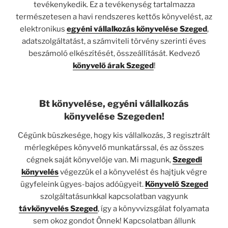
tevékenykedik. Ez a tevékenység tartalmazza
természetesen a havi rendszeres kettős könyvelést, az
elektronikus
egyéni vállalkozás könyvelése Szeged
,
adatszolgáltatást, a számviteli törvény szerinti éves
beszámoló elkészítését, összeállítását. Kedvező
könyvelő árak Szeged
!
Bt könyvelése, egyéni vállalkozás
könyvelése Szegeden!
Cégünk büszkesége, hogy kis vállalkozás, 3 regisztrált
mérlegképes könyvelő munkatárssal, és az összes
cégnek saját könyvelője van. Mi magunk,
Szegedi
könyvelés
végezzük el a könyvelést és hajtjuk végre
ügyfeleink ügyes-bajos adóügyeit.
Könyvelő Szeged
szolgáltatásunkkal kapcsolatban vagyunk
távkönyvelés Szeged
, így a könyvvizsgálat folyamata
sem okoz gondot Önnek! Kapcsolatban állunk