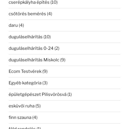
cserépkályha építés
(10)
csőtörés bemérés
(4)
daru
(4)
duguláselhárítás
(10)
duguláselhárítás 0-24
(2)
duguláselhárítás Miskolc
(9)
Ecom Testvérek
(9)
Egyéb kategória
(3)
épületgépészet Pilisvörösvá
(1)
esküvői ruha
(5)
finn szauna
(4)