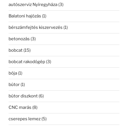
autószerviz Nyíregyháza
(3)
Balatoni hajózás
(1)
bérszámfejtés kiszervezés
(1)
betonozás
(3)
bobcat
(15)
bobcat rakodógép
(3)
bója
(1)
bútor
(1)
bútor diszkont
(6)
CNC marás
(8)
cserepes lemez
(5)