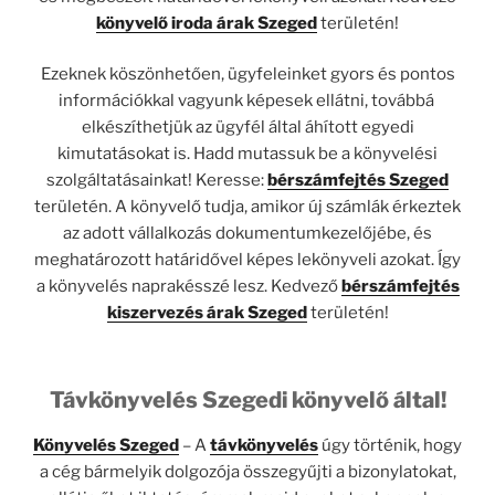
könyvelő iroda árak Szeged
területén!
Ezeknek köszönhetően, ügyfeleinket gyors és pontos
információkkal vagyunk képesek ellátni, továbbá
elkészíthetjük az ügyfél által áhított egyedi
kimutatásokat is. Hadd mutassuk be a könyvelési
szolgáltatásainkat! Keresse:
bérszámfejtés Szeged
területén. A könyvelő tudja, amikor új számlák érkeztek
az adott vállalkozás dokumentumkezelőjébe, és
meghatározott határidővel képes lekönyveli azokat. Így
a könyvelés naprakésszé lesz. Kedvező
bérszámfejtés
kiszervezés árak Szeged
területén!
Távkönyvelés Szegedi könyvelő által!
Könyvelés Szeged
– A
távkönyvelés
úgy történik, hogy
a cég bármelyik dolgozója összegyűjti a bizonylatokat,