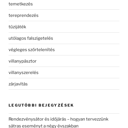
temetkezés
tereprendezés
tűzijáték
utólagos falszigetelés
végleges szőrtelenítés
villanypásztor
villanyszerelés
zárjavítás
LEGUTÓBBI BEJEGYZÉSEK
Rendezvénysátor és időjárás – hogyan tervezzünk
sátras eseményt a négy évszakban