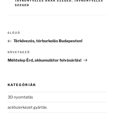
TÁVKÖNYVELÉS ÁRAK SZEGED
,
TÁVKÖNYVELÉS
SZEGED
Bejegyzés
Korábbi
ELŐZŐ
navigáció
bejegyzés
Térkövezés, térburkolás Budapesten!
Következő
KÖVETKEZŐ
bejegyzés
Méhtelep Érd, akkumulátor felvásárlás!
KATEGÓRIÁK
3D nyomtatás
acélszerkezet gyártás