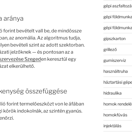
gépi aszfaltozá
gépi földmunk
a aránya
gépi földmunk
ó forint bevételt vall be, de mindössze
ban, az anomália. Az algoritmus tudja,
gipszkarton
lyen bevételi szint az adott szektorban.
grillező
zati jelzőknek — és pontosan az a
iszervezése Szeged
en keresztül egy
gumiszerviz
ázat elkerülhető.
használtruha
háztartási gép
ékenység összefüggése
hidraulika
ió forint termelőeszközt von le áfában
homok rendelé
i körök indokolnák, az szintén gyanús.
homokfúvás
enőrzi.
injektálás