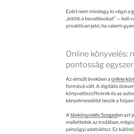
Ezért nem mindegy, ki végzi a
k
„kitölti a bevallásokat” — kell va
proaktívan jelzi, ha valami gy
Online könyvelés: 
pontosság egyszer
Az elmúlt években a
online kö
formává vált. A digitális doku
könyvelőszoftverek és az auto
kényelmesebbé teszik a folyam
A
távkönyvelés Szeged
en azt 
mellettetek az irodában, mégis
pénzügyi adatokhoz. Ez különö