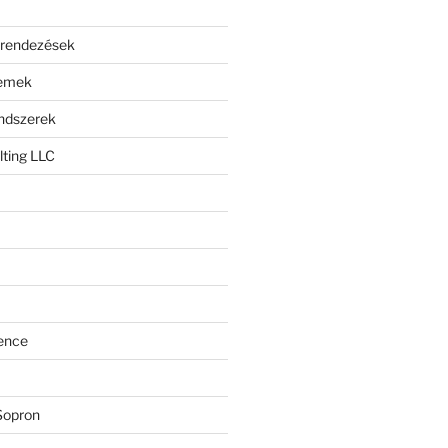
erendezések
lemek
endszerek
ting LLC
ence
Sopron