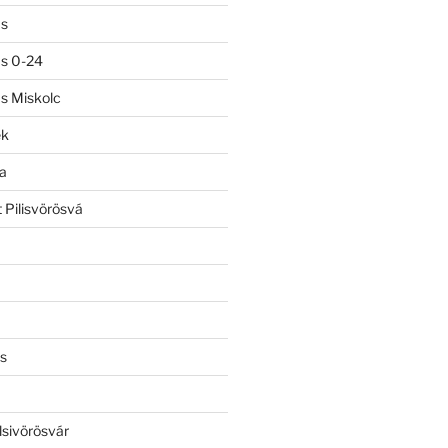
ás
ás 0-24
ás Miskolc
ek
a
 Pilisvörösvá
s
lsivörösvár