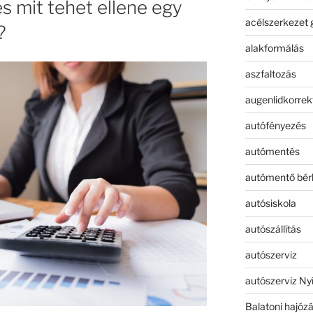
s mit tehet ellene egy
acélszerkezet 
?
alakformálás
aszfaltozás
augenlidkorrek
autófényezés
autómentés
autómentő bér
autósiskola
autószállítás
autószerviz
autószerviz Ny
Balatoni hajóz