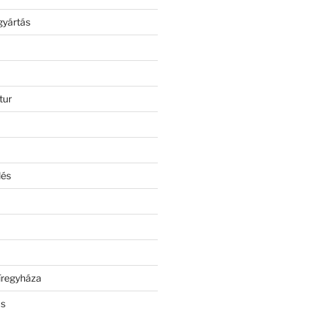
gyártás
tur
lés
íregyháza
ás