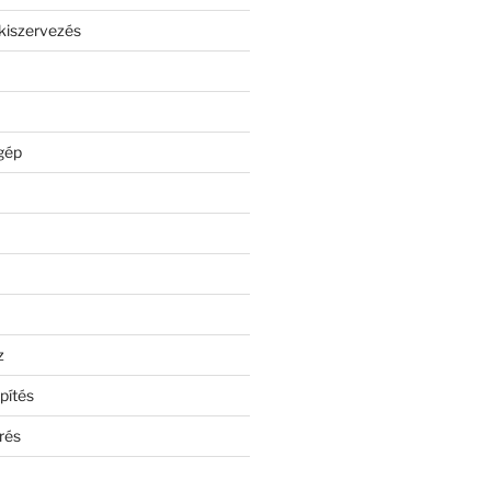
kiszervezés
gép
z
pítés
rés