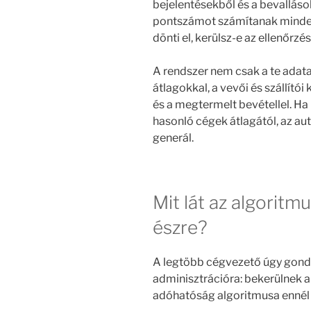
bejelentésekből és a bevallás
pontszámot számítanak minden
dönti el, kerülsz-e az ellenőrzési
A rendszer nem csak a te adata
átlagokkal, a vevői és szállító
és a megtermelt bevétellel. Ha
hasonló cégek átlagától, az a
generál.
Mit lát az algoritm
észre?
A legtöbb cégvezető úgy gondo
adminisztrációra: bekerülnek a
adóhatóság algoritmusa ennél 