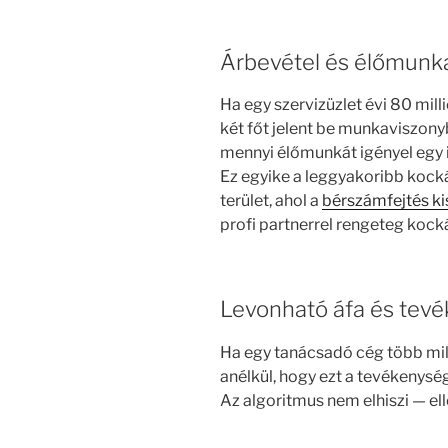
Árbevétel és élőmunk
Ha egy szervizüzlet évi 80 milli
két főt jelent be munkaviszony
mennyi élőmunkát igényel egy i
Ez egyike a leggyakoribb kocká
terület, ahol a
bérszámfejtés k
profi partnerrel rengeteg kock
Levonható áfa és tev
Ha egy tanácsadó cég több mill
anélkül, hogy ezt a tevékenység
Az algoritmus nem elhiszi — ell