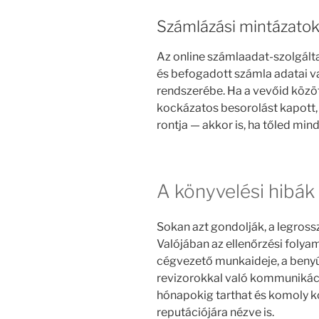
Számlázási mintázato
Az online számlaadat-szolgálta
és befogadott számla adatai v
rendszerébe. Ha a vevőid közöt
kockázatos besorolást kapott,
rontja — akkor is, ha tőled min
A könyvelési hibák
Sokan azt gondolják, a legross
Valójában az ellenőrzési folya
cégvezető munkaideje, a beny
revizorokkal való kommunikáci
hónapokig tarthat és komoly ko
reputációjára nézve is.