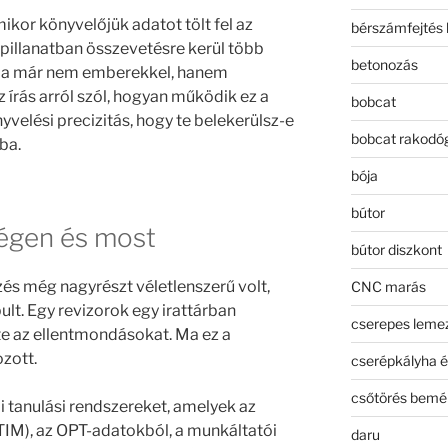
ikor könyvelőjük adatot tölt fel az
bérszámfejtés 
pillanatban összevetésre kerül több
betonozás
 ma már nem emberekkel, hanem
 írás arról szól, hogyan működik ez a
bobcat
nyvelési precizitás, hogy te belekerülsz-e
bobcat rakodó
ba.
bója
bútor
régen és most
bútor diszkont
zés még nagyrészt véletlenszerű volt,
CNC marás
ult. Egy revizorok egy irattárban
cserepes leme
te az ellentmondásokat. Ma ez a
zott.
cserépkályha é
csőtörés bemé
 tanulási rendszereket, amelyek az
TIM), az OPT-adatokból, a munkáltatói
daru