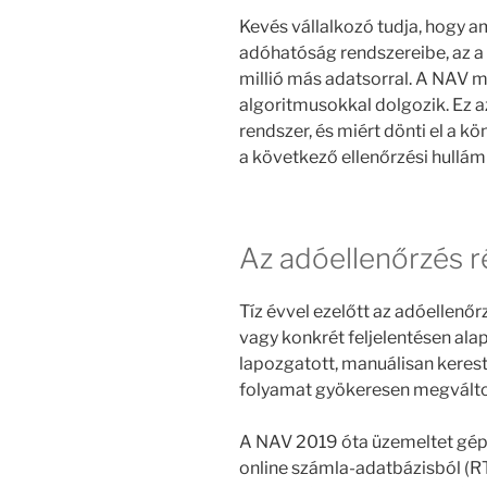
Kevés vállalkozó tudja, hogy am
adóhatóság rendszereibe, az a 
millió más adatsorral. A NAV
algoritmusokkal dolgozik. Ez az
rendszer, és miért dönti el a kö
a következő ellenőrzési hullám
Az adóellenőrzés 
Tíz évvel ezelőtt az adóellenőr
vagy konkrét feljelentésen alap
lapozgatott, manuálisan keres
folyamat gyökeresen megválto
A NAV 2019 óta üzemeltet gépi
online számla-adatbázisból (R