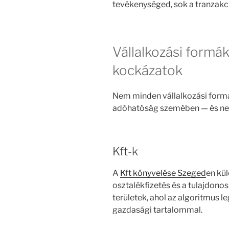
tevékenységed, sok a tranzakci
Vállalkozási formák
kockázatok
Nem minden vállalkozási form
adóhatóság szemében — és ne
Kft-k
A
Kft könyvelése Szeged
en kü
osztalékfizetés és a tulajdono
területek, ahol az algoritmus l
gazdasági tartalommal.