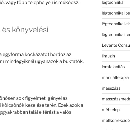
légtechnika
ó, vagy több telephelyen is működsz.
légtechnikai b
légtechnikai e
 és könyvelési
légtechnikai r
Levante Consul
a egyforma kockázatot hordoz az
limuzin
m mindegyiknél ugyanazok a buktatók.
lomtalanítás
manuálterápia
masszázs
lönösen sok figyelmet igényel az
masszázsmed
si kölcsönök kezelése terén. Ezek azok a
méhtelep
eggyakrabban talál eltérést a valós
mellkorrekció 