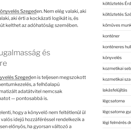
költöztetés Érd
önyvelés Szeged
en. Nem elég valaki, aki
költöztetés Sz
laki, aki érti a kockázati logikát is, és
kőműves mun
anút kelthet az adóhatóság szemében.
konténer
konténeres hull
rugalmasság és
könyvelés
re
kozmetikai seb
nyvelés Szeged
en is teljesen megszokott
kozmetikai sza
mentumkezelés, a felhőalapú
lakásfelújítás
matizált adatátvitel nemcsak
atot — pontosabbá is.
légcsatorna
légcsatorna gy
jelenti, hogy a könyvelő nem feltétlenül ül
 valós idejű hozzáféréssel rendelkezik a
légi felmérés d
sen előnyös, ha gyorsan változó a