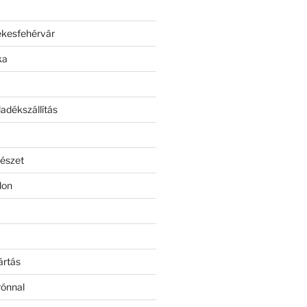
ékesfehérvár
ka
adékszállítás
észet
lon
ártás
rónnal