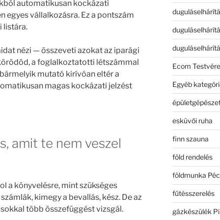
okból automatikusan kockázati
duguláselhárít
 egyes vállalkozásra. Ez a pontszám
 listára.
duguláselhárít
duguláselhárít
idat nézi — összeveti azokat az iparági
i körödöd, a foglalkoztatotti létszámmal
Ecom Testvér
 bármelyik mutató kirívóan eltér a
Egyéb kategóri
utomatikusan magas kockázati jelzést
épületgépészet
esküvői ruha
finn szauna
us, amit te nem veszel
föld rendelés
földmunka Péc
l a könyvelésre, mint szükséges
fűtésszerelés
 számlák, kimegy a bevallás, kész. De az
sokkal több összefüggést vizsgál.
gázkészülék Pi