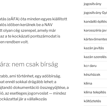
jogosítvány
k
jogosítvány Gy
tás (eÁFA) óta minden egyes kiállított
kandalló építés
alós időben kerülnek be a NAV
karosszéria jav
t olyan cég szerepel, amely már
 az a te kockázati pontszámodat is
kártevőmentes
den rendben volt.
kazán javítás
kazán szerelés
 ára: nem csak bírság
kcr daru
készházak
zabb, ami történhet, egy adóbírság.
mat ennél sokkal drágább lehet: a
klíma
újtandó dokumentáció összegyűjtése, a
klíma telepítés
ó, az esetleges jogorvoslat — mindez
ckázattal jár a vállalkozás
költöztetés