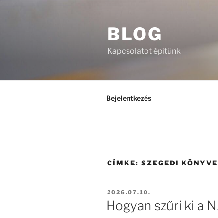
Tartalomhoz
BLOG
Kapcsolatot építünk
Bejelentkezés
CÍMKE:
SZEGEDI KÖNYV
BEKÜLDVE:
2026.07.10.
Hogyan szűri ki a 