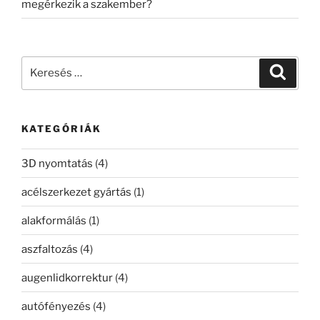
megérkezik a szakember?
Keresés
Keresé
a
következő
kifejezésre:
KATEGÓRIÁK
3D nyomtatás
(4)
acélszerkezet gyártás
(1)
alakformálás
(1)
aszfaltozás
(4)
augenlidkorrektur
(4)
autófényezés
(4)