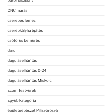
bútor diszkont
CNC marás
cserepes lemez
cserépkályha építés
csőtörés bemérés
daru
duguláselhárítás
duguláselhárítás 0-24
duguláselhárítás Miskolc
Ecom Testvérek
Egyéb kategória
épületgépészet Pilisvörösvá