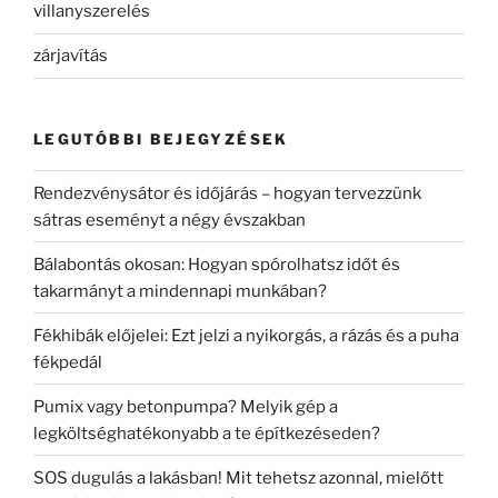
villanyszerelés
zárjavítás
LEGUTÓBBI BEJEGYZÉSEK
Rendezvénysátor és időjárás – hogyan tervezzünk
sátras eseményt a négy évszakban
Bálabontás okosan: Hogyan spórolhatsz időt és
takarmányt a mindennapi munkában?
Fékhibák előjelei: Ezt jelzi a nyikorgás, a rázás és a puha
fékpedál
Pumix vagy betonpumpa? Melyik gép a
legköltséghatékonyabb a te építkezéseden?
SOS dugulás a lakásban! Mit tehetsz azonnal, mielőtt