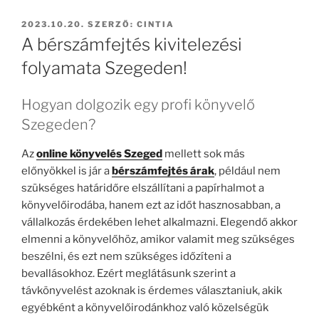
BEKÜLDVE:
2023.10.20.
SZERZŐ:
CINTIA
A bérszámfejtés kivitelezési
folyamata Szegeden!
Hogyan dolgozik egy profi könyvelő
Szegeden?
Az
online könyvelés Szeged
mellett sok más
előnyökkel is jár a
bérszámfejtés árak
, például nem
szükséges határidőre elszállítani a papírhalmot a
könyvelőirodába, hanem ezt az időt hasznosabban, a
vállalkozás érdekében lehet alkalmazni. Elegendő akkor
elmenni a könyvelőhöz, amikor valamit meg szükséges
beszélni, és ezt nem szükséges időzíteni a
bevallásokhoz. Ezért meglátásunk szerint a
távkönyvelést azoknak is érdemes választaniuk, akik
egyébként a könyvelőirodánkhoz való közelségük