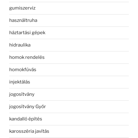
gumiszerviz
használtruha
háztartási gépek
hidraulika
homok rendelés
homokfúvás
injektálás
jogosítvány
jogosítvány Győr
kandalló építés
karosszéria javítás