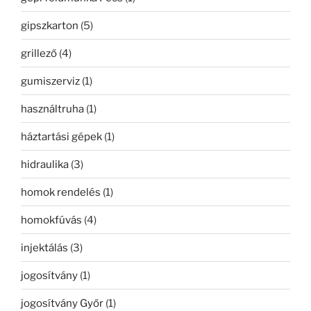
gipszkarton
(5)
grillező
(4)
gumiszerviz
(1)
használtruha
(1)
háztartási gépek
(1)
hidraulika
(3)
homok rendelés
(1)
homokfúvás
(4)
injektálás
(3)
jogosítvány
(1)
jogosítvány Győr
(1)