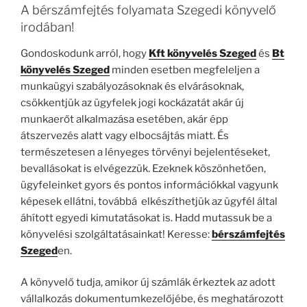
A bérszámfejtés folyamata Szegedi könyvelő
irodában!
Gondoskodunk arról, hogy
Kft könyvelés Szeged
és
Bt
könyvelés Szeged
minden esetben megfeleljen a
munkaügyi szabályozásoknak és elvárásoknak,
csökkentjük az ügyfelek jogi kockázatát akár új
munkaerőt alkalmazása esetében, akár épp
átszervezés alatt vagy elbocsájtás miatt. És
természetesen a lényeges törvényi bejelentéseket,
bevallásokat is elvégezzük. Ezeknek köszönhetően,
ügyfeleinket gyors és pontos információkkal vagyunk
képesek ellátni, továbbá elkészíthetjük az ügyfél által
áhított egyedi kimutatásokat is. Hadd mutassuk be a
könyvelési szolgáltatásainkat! Keresse:
bérszámfejtés
Szeged
en.
A könyvelő tudja, amikor új számlák érkeztek az adott
vállalkozás dokumentumkezelőjébe, és meghatározott