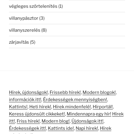
végleges szőrtelenítés
(1)
villanypásztor
(3)
villanyszerelés
(8)
zárjavítás
(5)
Hírek, újdonságok!
,
Frissebb hírek!
,
Modern blogok!
,
információk itt!
,
Érdekességek mennyiségben!
,
Kattints!
,
Heti hírek!
,
Hírek mindenfelé!
,
Hírportál!
,
Keress újdonsült cikkeket!
,
Mindennapra egy hír!
Hírek
itt!
,
Friss hírek!
,
Modern blog!
,
Újdonságok itt!
,
Érdekességek itt!
,
Kattints ide!
,
Napi hírek!
,
Hírek