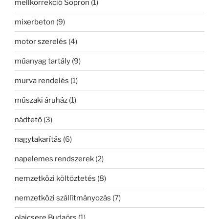
mellkorrekció Sopron
(1)
mixerbeton
(9)
motor szerelés
(4)
műanyag tartály
(9)
murva rendelés
(1)
műszaki áruház
(1)
nádtető
(3)
nagytakarítás
(6)
napelemes rendszerek
(2)
nemzetközi költöztetés
(8)
nemzetközi szállítmányozás
(7)
olajcsere Budaörs
(1)