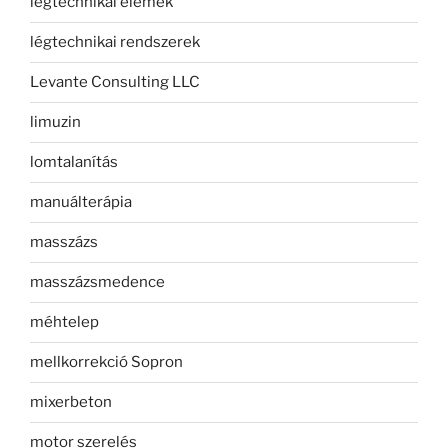
légtechnikai elemek
légtechnikai rendszerek
Levante Consulting LLC
limuzin
lomtalanítás
manuálterápia
masszázs
masszázsmedence
méhtelep
mellkorrekció Sopron
mixerbeton
motor szerelés