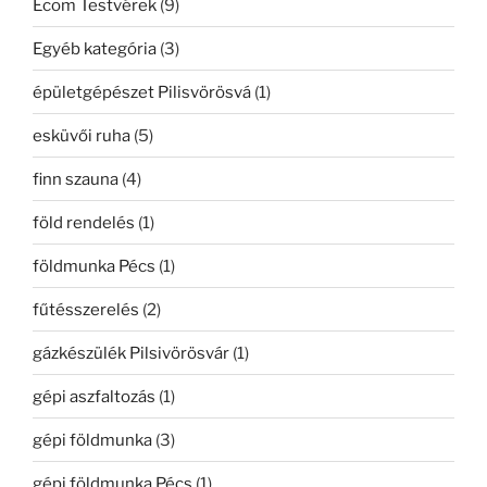
Ecom Testvérek
(9)
Egyéb kategória
(3)
épületgépészet Pilisvörösvá
(1)
esküvői ruha
(5)
finn szauna
(4)
föld rendelés
(1)
földmunka Pécs
(1)
fűtésszerelés
(2)
gázkészülék Pilsivörösvár
(1)
gépi aszfaltozás
(1)
gépi földmunka
(3)
gépi földmunka Pécs
(1)