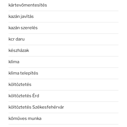
kártevőmentesítés
kazán javítás
kazán szerelés
kcr daru
készházak
klíma
klíma telepítés
költöztetés
költöztetés Érd
költöztetés Székesfehérvár
kőműves munka