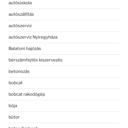
autósiskola
autószállítás
autószerviz
autószerviz Nyíregyháza
Balatoni hajózás
bérszámfejtés kiszervezés
betonozás
bobcat
bobcat rakodógép
bója
bútor