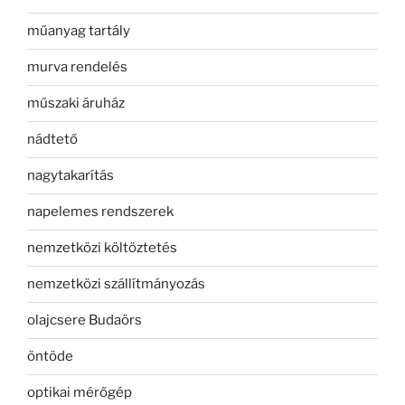
műanyag tartály
murva rendelés
műszaki áruház
nádtető
nagytakarítás
napelemes rendszerek
nemzetközi költöztetés
nemzetközi szállítmányozás
olajcsere Budaörs
öntöde
optikai mérőgép