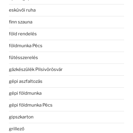
esküvői ruha
finn szauna
föld rendelés
földmunka Pécs
fűtésszerelés
gázkészülék Pilsivörösvár
gépi aszfaltozás
gépi földmunka
gépi földmunka Pécs
gipszkarton
grillező