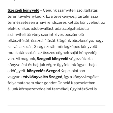
Szegedi könyvelő
– Cégünk számviteli szolgáltatás
terén tevékenykedik. Ez a tevékenység tartalmazza
természetesen a havi rendszeres kettős könyvelést, az
elektronikus adóbevallást, adatszolgáltatást, a
számviteli törvény szerinti éves beszámoló
elkészítését, összeállítását. Cégünk büszkesége, hogy
kis vállalkozás, 3 regisztrált mérlegképes könyvelő
munkatárssal, és az összes cégnek saját könyvelője
van. Mi magunk,
Szegedi könyvelő
végezzük el a
könyvelést és hajtjuk végre ügyfeleink ügyes-bajos
adóügyeit.
könyvelés Szeged
Kapcsolatban
vagyunk
távkönyvelés Szeged
, így a könyvvizsgálat
folyamata sem okoz gondot Önnek! Kapcsolatban
állunk környezetvédelmi termékdíj ügyintézővel is.