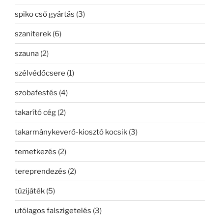
spiko cső gyártás
(3)
szaniterek
(6)
szauna
(2)
szélvédőcsere
(1)
szobafestés
(4)
takarító cég
(2)
takarmánykeverő-kiosztó kocsik
(3)
temetkezés
(2)
tereprendezés
(2)
tűzijáték
(5)
utólagos falszigetelés
(3)