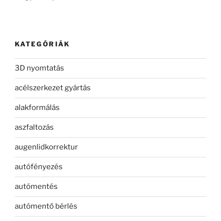
KATEGÓRIÁK
3D nyomtatás
acélszerkezet gyártás
alakformálás
aszfaltozás
augenlidkorrektur
autófényezés
autómentés
autómentő bérlés