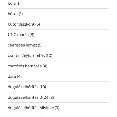
bója
(1)
bútor
(1)
bútor diszkont
(6)
CNC marás
(8)
cserepes lemez
(5)
cserépkályha építés
(10)
csőtörés bemérés
(4)
daru
(4)
duguláselhárítás
(10)
duguláselhárítás 0-24
(2)
duguláselhárítás Miskolc
(9)