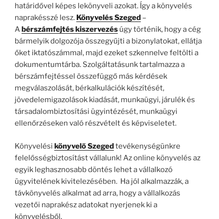
határidővel képes lekönyveli azokat. Így a könyvelés
naprakésszé lesz.
Könyvelés Szeged
–
A
bérszámfejtés kiszervezés
úgy történik, hogy a cég
bármelyik dolgozója összegyűjti a bizonylatokat, ellátja
őket iktatószámmal, majd ezeket szkennelve feltölti a
dokumentumtárba. Szolgáltatásunk tartalmazza a
bérszámfejtéssel összefüggő más kérdések
megválaszolását, bérkalkulációk készítését,
jövedelemigazolások kiadását, munkaügyi, járulék és
társadalombiztosítási ügyintézését, munkaügyi
ellenőrzéseken való részvételt és képviseletet.
Könyvelési
könyvelő Szeged
tevékenységünkre
felelősségbiztosítást vállalunk! Az online könyvelés az
egyik leghasznosabb döntés lehet a vállalkozó
ügyvitelének kivitelezésében. Ha jól alkalmazzák, a
távkönyvelés alkalmat ad arra, hogy a vállalkozás
vezetői naprakész adatokat nyerjenek ki a
könyvelésből.