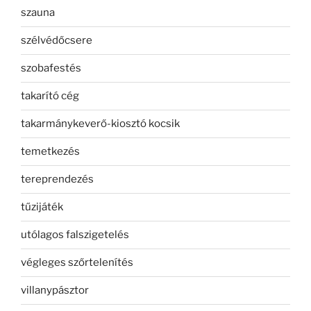
szauna
szélvédőcsere
szobafestés
takarító cég
takarmánykeverő-kiosztó kocsik
temetkezés
tereprendezés
tűzijáték
utólagos falszigetelés
végleges szőrtelenítés
villanypásztor