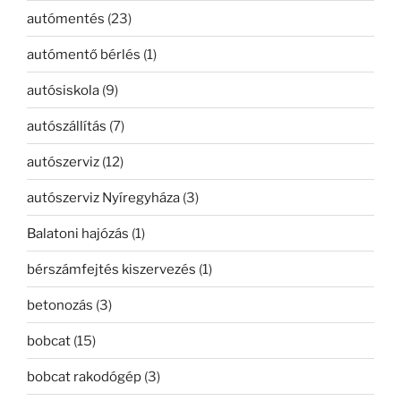
autómentés
(23)
autómentő bérlés
(1)
autósiskola
(9)
autószállítás
(7)
autószerviz
(12)
autószerviz Nyíregyháza
(3)
Balatoni hajózás
(1)
bérszámfejtés kiszervezés
(1)
betonozás
(3)
bobcat
(15)
bobcat rakodógép
(3)