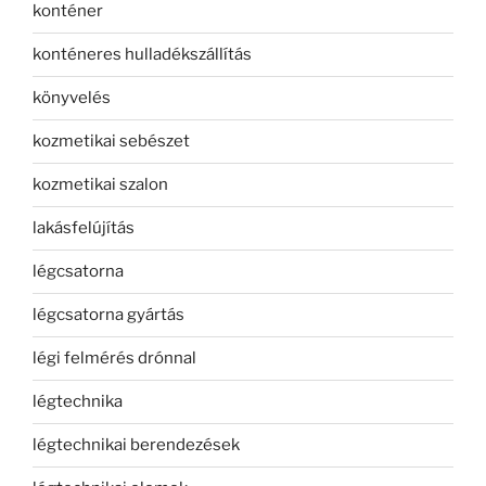
konténer
konténeres hulladékszállítás
könyvelés
kozmetikai sebészet
kozmetikai szalon
lakásfelújítás
légcsatorna
légcsatorna gyártás
légi felmérés drónnal
légtechnika
légtechnikai berendezések