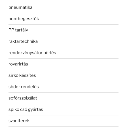
pneumatika
ponthegesztők
PP tartály
raktártechnika
rendezvénysátor bérlés
rovarirtás
sírkő készítés
sóder rendelés
sofőrszolgálat
spiko cső gyártás
szaniterek