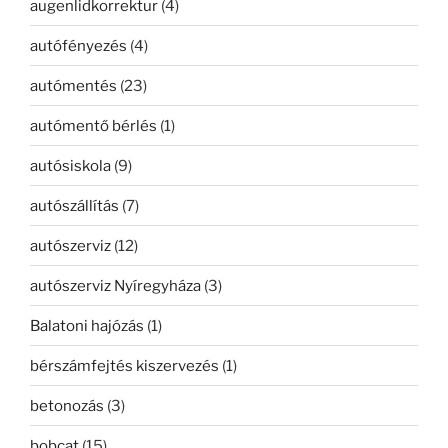
augenlidkorrektur
(4)
autófényezés
(4)
autómentés
(23)
autómentő bérlés
(1)
autósiskola
(9)
autószállítás
(7)
autószerviz
(12)
autószerviz Nyíregyháza
(3)
Balatoni hajózás
(1)
bérszámfejtés kiszervezés
(1)
betonozás
(3)
bobcat
(15)