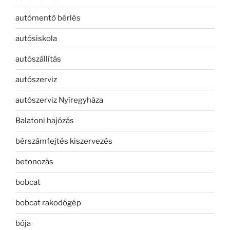
autómentő bérlés
autósiskola
autószállítás
autószerviz
autószerviz Nyíregyháza
Balatoni hajózás
bérszámfejtés kiszervezés
betonozás
bobcat
bobcat rakodógép
bója