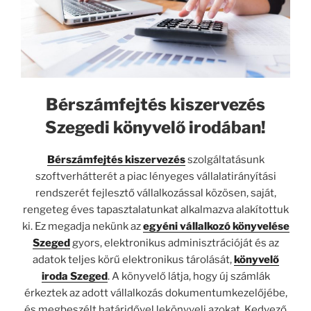
Bérszámfejtés kiszervezés
Szegedi könyvelő irodában!
B
érszámfejtés kiszervezés
szolgáltatásunk
szoftverhátterét a piac lényeges vállalatirányítási
rendszerét fejlesztő vállalkozással közösen, saját,
rengeteg éves tapasztalatunkat alkalmazva alakítottuk
ki. Ez megadja nekünk az
egyéni vállalkozó könyvelése
Szeged
gyors, elektronikus adminisztrációját és az
adatok teljes körű elektronikus tárolását,
könyvelő
iroda Szeged
. A könyvelő látja, hogy új számlák
érkeztek az adott vállalkozás dokumentumkezelőjébe,
és megbeszélt határidővel lekönyveli azokat. Kedvező