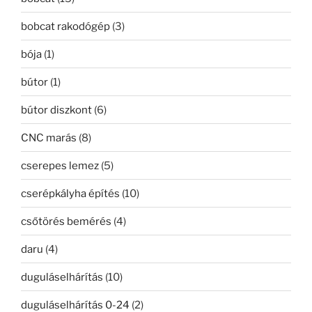
bobcat rakodógép
(3)
bója
(1)
bútor
(1)
bútor diszkont
(6)
CNC marás
(8)
cserepes lemez
(5)
cserépkályha építés
(10)
csőtörés bemérés
(4)
daru
(4)
duguláselhárítás
(10)
duguláselhárítás 0-24
(2)