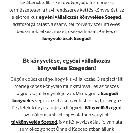
tevékenykedik. Ez a tevékenység tartalmazza
természetesen a havi rendszeres kettős könyvelést, az
elektronikus
egyéni vállalkozás könyvelése Szeged
,
adatszolgáltatást, a számviteli törvény szerinti éves
beszámoló elkészítését, összeállítását. Kedvező
könyvelő árak Szeged
!
Bt könyvelése, egyéni vállalkozás
könyvelése Szegeden!
Cégünk büszkesége, hogy kis vállalkozás, 3 regisztrált
mérlegképes könyvelő munkatárssal, és az összes
cégnek saját könyvelője van. Mi magunk,
Szegedi
könyvelés
végezzük el a könyvelést és hajtjuk végre
ügyfeleink ügyes-bajos adóügyeit.
Könyvelő Szeged
szolgáltatásunkkal kapcsolatban vagyunk
távkönyvelés Szeged
, így a könyvvizsgálat folyamata
sem okoz gondot Önnek! Kapcsolatban állunk