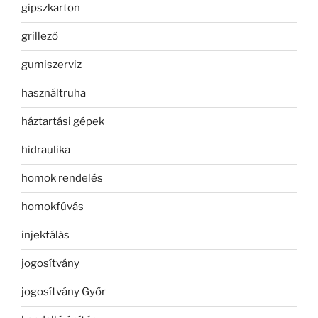
gipszkarton
grillező
gumiszerviz
használtruha
háztartási gépek
hidraulika
homok rendelés
homokfúvás
injektálás
jogosítvány
jogosítvány Győr