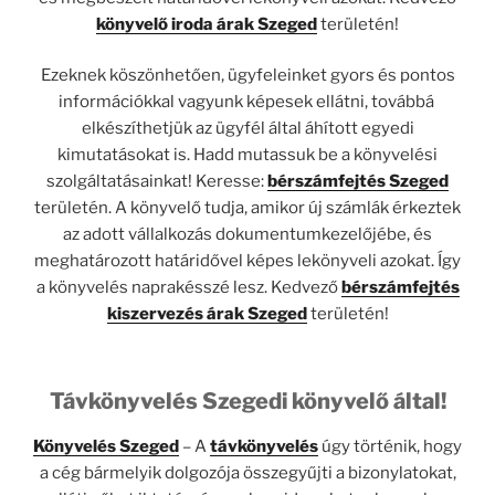
könyvelő iroda árak Szeged
területén!
Ezeknek köszönhetően, ügyfeleinket gyors és pontos
információkkal vagyunk képesek ellátni, továbbá
elkészíthetjük az ügyfél által áhított egyedi
kimutatásokat is. Hadd mutassuk be a könyvelési
szolgáltatásainkat! Keresse:
bérszámfejtés Szeged
területén. A könyvelő tudja, amikor új számlák érkeztek
az adott vállalkozás dokumentumkezelőjébe, és
meghatározott határidővel képes lekönyveli azokat. Így
a könyvelés naprakésszé lesz. Kedvező
bérszámfejtés
kiszervezés árak Szeged
területén!
Távkönyvelés Szegedi könyvelő által!
Könyvelés Szeged
– A
távkönyvelés
úgy történik, hogy
a cég bármelyik dolgozója összegyűjti a bizonylatokat,