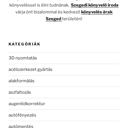
könyveléssel is élni tudnának.
Szegedi könyvelő iroda
várja önt bizalommal és kedvező
könyvelés árak
Szeged
területén!
KATEGÓRIÁK
3D nyomtatás
acélszerkezet gyártás
alakformálás
aszfaltozás
augenlidkorrektur
autófényezés
autómentés