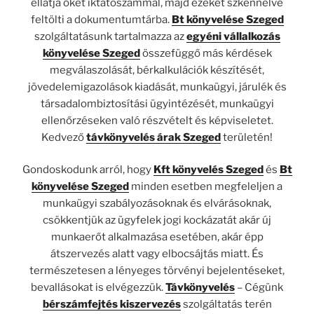
ellátja őket iktatószámmal, majd ezeket szkennelve
feltölti a dokumentumtárba.
Bt könyvelése Szeged
szolgáltatásunk tartalmazza az
egyéni vállalkozás
könyvelése Szeged
összefüggő más kérdések
megválaszolását, bérkalkulációk készítését,
jövedelemigazolások kiadását, munkaügyi, járulék és
társadalombiztosítási ügyintézését, munkaügyi
ellenőrzéseken való részvételt és képviseletet.
Kedvező
távkönyvelés árak Szeged
területén!
Gondoskodunk arról, hogy
Kft könyvelés Szeged
és
Bt
könyvelése Szeged
minden esetben megfeleljen a
munkaügyi szabályozásoknak és elvárásoknak,
csökkentjük az ügyfelek jogi kockázatát akár új
munkaerőt alkalmazása esetében, akár épp
átszervezés alatt vagy elbocsájtás miatt. És
természetesen a lényeges törvényi bejelentéseket,
bevallásokat is elvégezzük.
Távkönyvelés
– Cégünk
bérszámfejtés kiszervezés
szolgáltatás terén