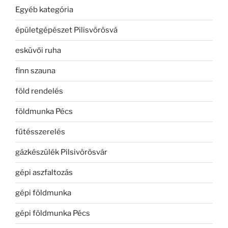
Egyéb kategória
épületgépészet Pilisvörösvá
esküvői ruha
finn szauna
föld rendelés
földmunka Pécs
fűtésszerelés
gázkészülék Pilsivörösvár
gépi aszfaltozás
gépi földmunka
gépi földmunka Pécs