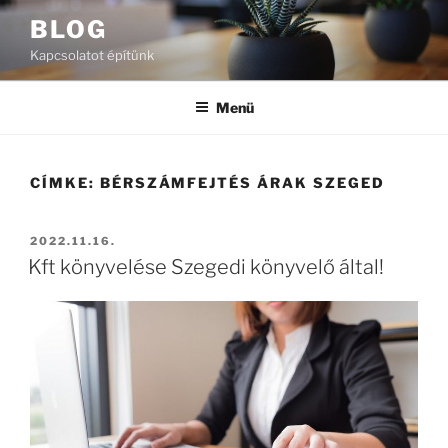
Tartalomhoz
BLOG
Kapcsolatot építünk
Menü
CÍMKE:
BÉRSZÁMFEJTÉS ÁRAK SZEGED
BEKÜLDVE:
2022.11.16.
Kft könyvelése Szegedi könyvelő által!