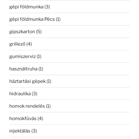
gépi földmunka
(3)
gépi földmunka Pécs
(1)
gipszkarton
(5)
grillező
(4)
gumiszerviz
(1)
használtruha
(1)
háztartási gépek
(1)
hidraulika
(3)
homok rendelés
(1)
homokfúvás
(4)
injektálás
(3)