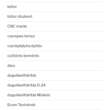
bútor
bútor diszkont
CNC marás
cserepes lemez
cserépkályha építés
csőtörés bemérés
daru
duguláselhárítás
duguláselhárítás 0-24
duguláselhárítás Miskolc
Ecom Testvérek