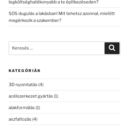
legköltséghatékonyabb a te építkezéseden?
SOS dugulás a lakásban! Mit tehetsz azonnal, mielőtt
megérkezik a szakember?
Keresés
Keresé
a
következő
kifejezésre:
KATEGÓRIÁK
3D nyomtatás
(4)
acélszerkezet gyártás
(1)
alakformálás
(1)
aszfaltozás
(4)