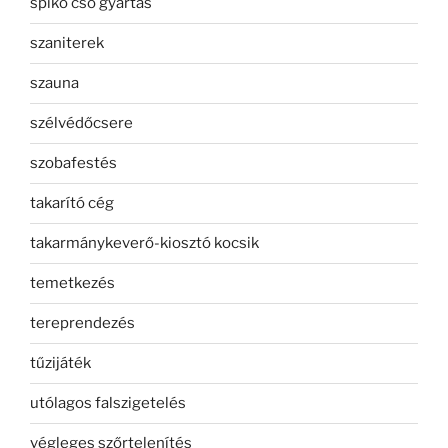
spiko cső gyártás
szaniterek
szauna
szélvédőcsere
szobafestés
takarító cég
takarmánykeverő-kiosztó kocsik
temetkezés
tereprendezés
tűzijáték
utólagos falszigetelés
végleges szőrtelenítés