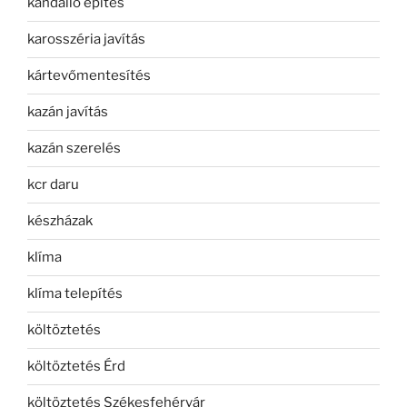
kandalló építés
karosszéria javítás
kártevőmentesítés
kazán javítás
kazán szerelés
kcr daru
készházak
klíma
klíma telepítés
költöztetés
költöztetés Érd
költöztetés Székesfehérvár