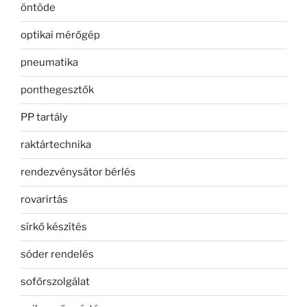
öntöde
optikai mérőgép
pneumatika
ponthegesztők
PP tartály
raktártechnika
rendezvénysátor bérlés
rovarirtás
sírkő készítés
sóder rendelés
sofőrszolgálat