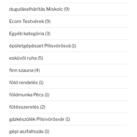
duguláselhárítás Miskolc
(9)
Ecom Testvérek
(9)
Egyéb kategória
(3)
épületgépészet Pilisvörösvá
(1)
esküvői ruha
(5)
finn szauna
(4)
föld rendelés
(1)
földmunka Pécs
(1)
fűtésszerelés
(2)
gázkészülék Pilsivörösvár
(1)
gépi aszfaltozás
(1)