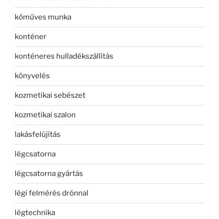
kőműves munka
konténer
konténeres hulladékszállítás
könyvelés
kozmetikai sebészet
kozmetikai szalon
lakásfelújítás
légcsatorna
légcsatorna gyártás
légi felmérés drónnal
légtechnika