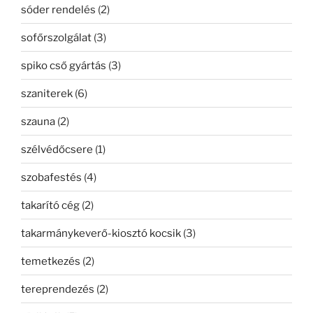
sóder rendelés
(2)
sofőrszolgálat
(3)
spiko cső gyártás
(3)
szaniterek
(6)
szauna
(2)
szélvédőcsere
(1)
szobafestés
(4)
takarító cég
(2)
takarmánykeverő-kiosztó kocsik
(3)
temetkezés
(2)
tereprendezés
(2)