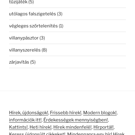
tűzijáték
(5)
utólagos falszigetelés
(3)
végleges szőrtelenítés
(1)
villanypásztor
(3)
villanyszerelés
(8)
zárjavítás
(5)
Hírek, újdonságok!
,
Frissebb hírek!
,
Modern blogok!
,
információk itt!
,
Érdekességek mennyiségben!
,
Kattints!
,
Heti hírek!
,
Hírek mindenfelé!
,
Hírportál!
,
Keress újdonsült cikkeket!
,
Mindennapra egy hír!
Hírek