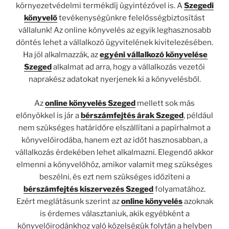
környezetvédelmi termékdíj ügyintézővel is. A
Szegedi
könyvelő
tevékenységünkre felelősségbiztosítást
vállalunk! Az online könyvelés az egyik leghasznosabb
döntés lehet a vállalkozó ügyvitelének kivitelezésében.
Ha jól alkalmazzák, az
egyéni vállalkozó könyvelése
Szeged
alkalmat ad arra, hogy a vállalkozás vezetői
naprakész adatokat nyerjenek ki a könyvelésből.
Az
online könyvelés Szeged
mellett sok más
előnyökkel is jár a
bérszámfejtés árak Szeged
, például
nem szükséges határidőre elszállítani a papírhalmot a
könyvelőirodába, hanem ezt az időt hasznosabban, a
vállalkozás érdekében lehet alkalmazni. Elegendő akkor
elmenni a könyvelőhöz, amikor valamit meg szükséges
beszélni, és ezt nem szükséges időzíteni a
bérszámfejtés kiszervezés Szeged
folyamatához.
Ezért meglátásunk szerint az
online könyvelés
azoknak
is érdemes választaniuk, akik egyébként a
könyvelőirodánkhoz való közelségük folytán a helyben