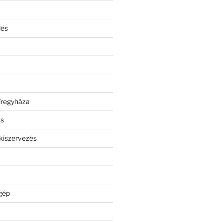
lés
íregyháza
ás
kiszervezés
gép