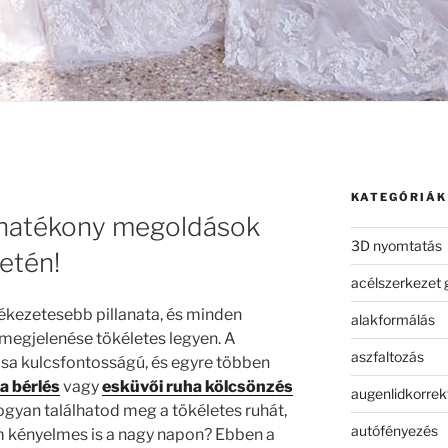
KATEGÓRIÁK
N
ghatékony megoldások
3D nyomtatás
etén!
acélszerkezet 
ékezetesebb pillanata, és minden
alakformálás
megjelenése tökéletes legyen. A
aszfaltozás
ása kulcsfontosságú, és egyre többen
a bérlés
vagy
esküvői ruha kölcsönzés
augenlidkorrek
hogyan találhatod meg a tökéletes ruhát,
autófényezés
 kényelmes is a nagy napon? Ebben a