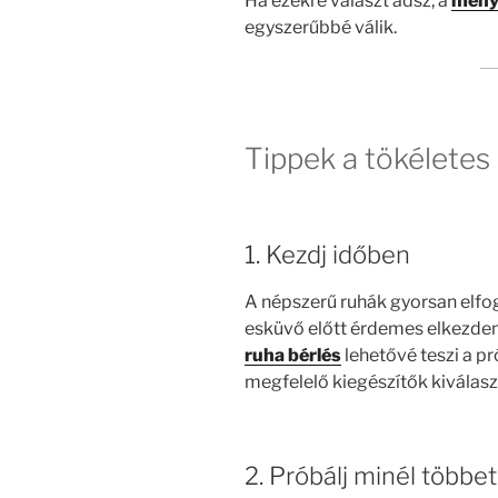
Ha ezekre választ adsz, a
meny
egyszerűbbé válik.
Tippek a tökéletes
1. Kezdj időben
A népszerű ruhák gyorsan elfo
esküvő előtt érdemes elkezden
ruha bérlés
lehetővé teszi a p
megfelelő kiegészítők kiválasz
2. Próbálj minél többet