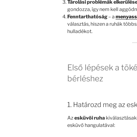
Tárolási problémák elkerülés
gondozza, így nem kell aggódni 
Fenntarthatóság
– a
menyassz
választás, hiszen a ruhák többs
hulladékot.
Első lépések a tök
bérléshez
1. Határozd meg az esk
Az
esküvői ruha
kiválasztásako
esküvő hangulatával: