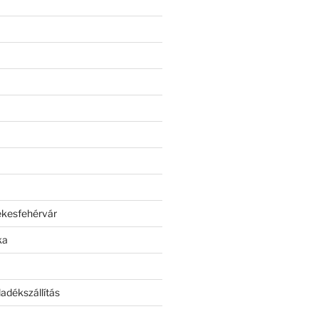
ékesfehérvár
ka
adékszállítás