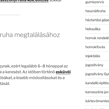
asszonyi ruha kölcsönzés
sokkal
gumiszerviz
használtruha
háztartási gép
hidraulika
 ruha megtalálásához
homok rendelé
homokfúvás
injektálás
jogosítvány
gynak, ezért legalább 6–8 hónappal az
i a keresést. Az időben történő
esküvői
jogosítvány Gy
róbákat, a kisebb módosításokat és a
kandalló építés
tását.
karosszéria jav
kártevőmentes