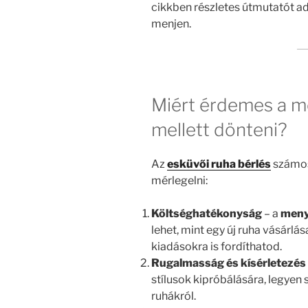
cikkben részletes útmutatót a
menjen.
Miért érdemes a m
mellett dönteni?
Az
esküvői ruha bérlés
számos
mérlegelni:
Költséghatékonyság
– a
meny
lehet, mint egy új ruha vásárlá
kiadásokra is fordíthatod.
Rugalmasság és kísérletezés
stílusok kipróbálására, legyen
ruhákról.