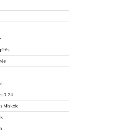
z
pítés
rés
ás
ás 0-24
ás Miskolc
ek
a