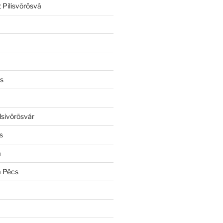
 Pilisvörösvá
s
lsivörösvár
s
a
a Pécs