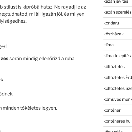
kazán javítás
 stílust is kipróbálhatsz. Ne ragadj le az
kazán szerelés
egtudhatod, mi áll igazán jól, és milyen
lyiségedhez.
kcr daru
készházak
get
klíma
klíma telepítés
nzés
során mindig ellenőrizd a ruha
költöztetés
költöztetés Érd
ek
költöztetés Sz
ködnek
kőműves mun
on minden tökéletes legyen.
konténer
konténeres hull
könyvelés