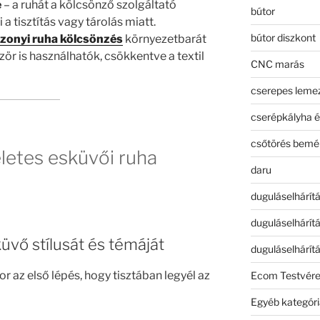
e
– a ruhát a kölcsönző szolgáltató
bútor
a tisztítás vagy tárolás miatt.
bútor diszkont
onyi ruha kölcsönzés
környezetbarát
zör is használhatók, csökkentve a textil
CNC marás
cserepes leme
cserépkályha é
csőtörés bemé
életes esküvői ruha
daru
duguláselhárít
duguláselhárít
üvő stílusát és témáját
duguláselhárít
r az első lépés, hogy tisztában legyél az
Ecom Testvér
Egyéb kategóri