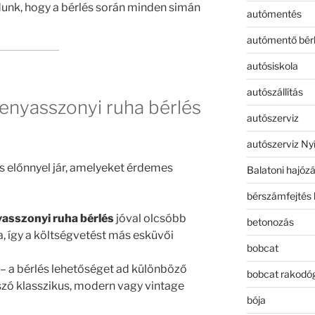
dunk, hogy a bérlés során minden simán
autómentés
autómentő bér
autósiskola
autószállítás
enyasszonyi ruha bérlés
autószerviz
autószerviz Ny
 előnnyel jár, amelyeket érdemes
Balatoni hajóz
bérszámfejtés 
asszonyi ruha bérlés
jóval olcsóbb
betonozás
sa, így a költségvetést más esküvői
bobcat
– a bérlés lehetőséget ad különböző
bobcat rakodó
 szó klasszikus, modern vagy vintage
bója