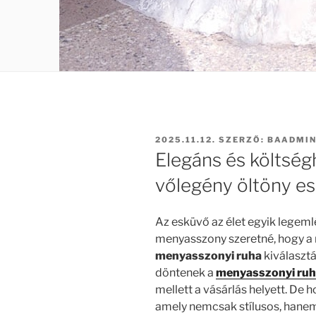
BEKÜLDVE:
2025.11.12.
SZERZŐ:
BAADMI
Elegáns és költsé
vőlegény öltöny es
Az esküvő az élet egyik legeml
menyasszony szeretné, hogy a 
menyasszonyi ruha
kiválaszt
döntenek a
menyasszonyi ruh
mellett a vásárlás helyett. De 
amely nemcsak stílusos, hanem