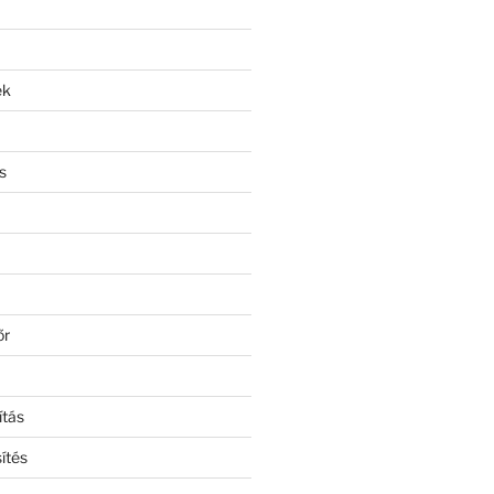
ek
s
őr
ítás
ítés