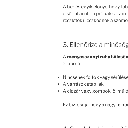
A bérlés egyik előnye, hogy több
első ruhánál – a próbák során m
részletek illeszkednek a szemé
3. Ellenőrizd a minősé
A
menyasszonyi ruha kölcsö
állapotát:
Nincsenek foltok vagy sérülés
A varrások stabilak
A cipzár vagy gombok jól mű
Ez biztosítja, hogy a nagy nap