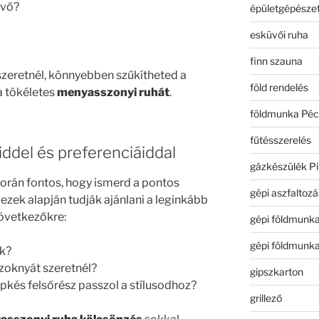
üvő?
épületgépészet
esküvői ruha
finn szauna
szeretnél, könnyebben szűkítheted a
föld rendelés
a tökéletes
menyasszonyi ruhát
.
földmunka Péc
fűtésszerelés
iddel és preferenciáiddal
gázkészülék Pi
orán fontos, hogy ismerd a pontos
gépi aszfaltozá
ezek alapján tudják ajánlani a leginkább
következőkre:
gépi földmunk
gépi földmunk
ak?
szoknyát szeretnél?
gipszkarton
sipkés felsőrész passzol a stílusodhoz?
grillező