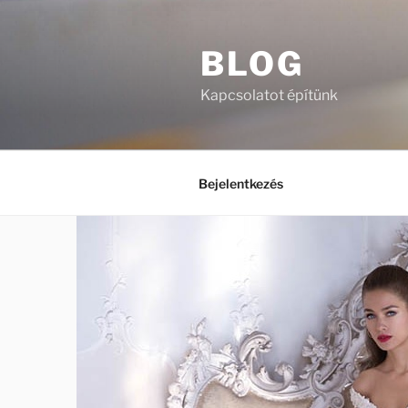
Tartalomhoz
BLOG
Kapcsolatot építünk
Bejelentkezés