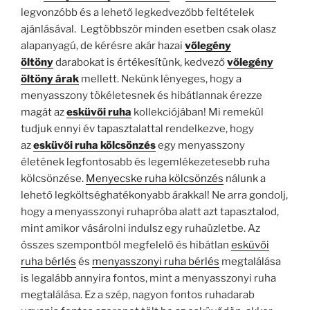
legvonzóbb és a lehető legkedvezőbb feltételek
ajánlásával. Legtöbbször minden esetben csak olasz
alapanyagú, de kérésre akár hazai
vőlegény
öltöny
darabokat
is értékesítünk, kedvező
vőlegény
öltöny árak
mellett. Nekünk lényeges, hogy a
menyasszony tökéletesnek és hibátlannak érezze
magát az
esküvői ruha
kollekciójában! Mi remekül
tudjuk ennyi év tapasztalattal rendelkezve, hogy
az
esküvői ruha kölcsönzés
egy menyasszony
életének legfontosabb és legemlékezetesebb ruha
kölcsönzése.
Menyecske ruha kölcsönzés
nálunk a
lehető legköltséghatékonyabb árakkal! Ne arra gondolj,
hogy a menyasszonyi ruhapróba alatt azt tapasztalod,
mint amikor vásárolni indulsz egy ruhaüzletbe. Az
összes szempontból megfelelő és hibátlan
esküvői
ruha bérlés
és
menyasszonyi ruha bérlés
megtalálása
is legalább annyira fontos, mint a menyasszonyi ruha
megtalálása. Ez a szép, nagyon fontos ruhadarab