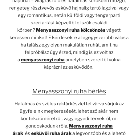
napodat – világraszóló és hatalmas körökben mozgó,
rengeteg résztvevős esküvő hajnalig tartó lagzival vagy
egy romantikus, netán külföldi vagy tengerparti
szertartást képzeltél el szűk családi
körben?
Menyasszonyi ruha kölcsönzés
végett
keressen minket! E kérdésekre a legegyszerűbb válasz:
ha találsz egy olyan makulátlan ruhát, amit ha
felpróbálsz úgy érzed, mindig is ez volt az
a
menyasszonyi ruha
amelyben szerettél volna
káprázni az esküvődön.
Menyasszonyi ruha bérlés
Hatalmas és széles raktárkészlettel várva várjuk az
ügyfeleink megkeresését, lehet szó akár nem
konfekcióméretről, vagy egyedi tervekről, mi
gondoskodunk róla.
Menyasszonyi ruha
árak
és
esküvői ruha árak
a legvonzóbb és a lehető