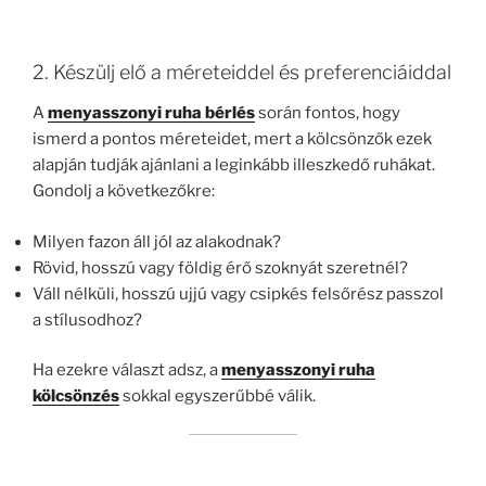
2. Készülj elő a méreteiddel és preferenciáiddal
A
menyasszonyi ruha bérlés
során fontos, hogy
ismerd a pontos méreteidet, mert a kölcsönzők ezek
alapján tudják ajánlani a leginkább illeszkedő ruhákat.
Gondolj a következőkre:
Milyen fazon áll jól az alakodnak?
Rövid, hosszú vagy földig érő szoknyát szeretnél?
Váll nélküli, hosszú ujjú vagy csipkés felsőrész passzol
a stílusodhoz?
Ha ezekre választ adsz, a
menyasszonyi ruha
kölcsönzés
sokkal egyszerűbbé válik.