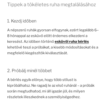
Tippek a tökéletes ruha megtalálásához
1. Kezdj időben
A népszerű ruhák gyorsan elfogynak, ezért legalább 6–
8 hónappal az esküvő előtt érdemes elkezdeni a
keresést. Az időben történő
esküvői ruha bérlés
lehetővé teszi a próbákat, a kisebb módosításokat és a
megfelelő kiegészítők kiválasztását.
2. Próbálj minél többet
A bérlés egyik előnye, hogy több stílust is
kipróbálhatsz. Ne ragadj le az első ruhánál – a próbák
során megtudhatod, mi áll igazán jól, és milyen
részletek illeszkednek a személyiségedhez.