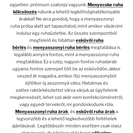
egyetlen prémium szalonja vagyunk.
Menyecske ruha
kölcsönzés
nálunk a lehető legköltséghatékonyabb
árakkal! Ne arra gondolj, hogy a menyasszonyi
ruha
próba alatt azt tapasztalod, mint amikor vásárolni
indulsz egy ruhaüzletbe. Az összes szempontból
megfelelő és hibátlan
esküvői ruha
bérlés
és
menyasszonyi ruha bérlés
megtalálása is
legalább annyira fontos, mint a menyasszonyi ruha
megtalálása. Ez a szép, nagyon fontos ruhadarab
ugyanis fontos szerepet tölt be az esküvődön, akkor
veszed át magadra, amikor ifjú menyasszonyból
éjfélkor új asszonnyá válsz. Hatalmas és
széles raktárkészlettel várva várjuk az ügyfeleink
megkeresését, lehet szó akár nem konfekcióméretről,
vagy egyedi tervekről, mi gondoskodunk róla.
Menyasszonyi ruha árak
és
esküvői ruha árak
a
legvonzóbb és a lehető legkedvezőbb feltételek
ajánlásával. Legtöbbször minden esetben csak olasz