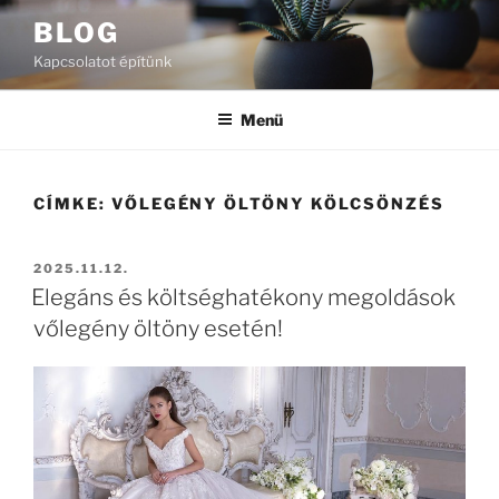
Tartalomhoz
BLOG
Kapcsolatot építünk
Menü
CÍMKE:
VŐLEGÉNY ÖLTÖNY KÖLCSÖNZÉS
BEKÜLDVE:
2025.11.12.
Elegáns és költséghatékony megoldások
vőlegény öltöny esetén!