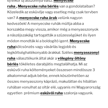
éjfélkor új asszonnyá válsz.
Menyecske
ruha
,
Menyecske ruha bérlés
van a gondolataiban?
Közeledik az esküvője vagy esetleg még csak tervben
van? A
menyecske ruha árak
velünk nagyon
kedvezőek! A menyecske ruhák múltja abba a
korszakba megy vissza, amikor még a menyasszonyok
a nászéjszakáig tartogatták a szüzességüket és ilyen
módon mondták ki a boldogító igent.
Menyecske
ruha
kölcsönzés vagy vásárlás legjobb és
legköltséghatékonyabb árakkal. Széles
menyasszonyi
ruha
választékunk által akár a
vőlegény öltöny
bérlés
tökéletes darabjátis megtalálhatja. Mi az
esküvői ruha költeményeket összesen mindössze 3
alkalommal adjuk bérbe, ennek köszönhetően az
összes menyasszony káprázó, makulátlan és hibátlan
ruhában vonulhat az oltár elé, ugyanis mi Magyarország
egyetlen prémium
esküvői ruha
szalonja vagyunk.