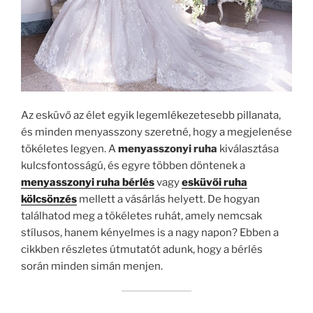
Az esküvő az élet egyik legemlékezetesebb pillanata,
és minden menyasszony szeretné, hogy a megjelenése
tökéletes legyen. A
menyasszonyi ruha
kiválasztása
kulcsfontosságú, és egyre többen döntenek a
menyasszonyi ruha bérlés
vagy
esküvői ruha
kölcsönzés
mellett a vásárlás helyett. De hogyan
találhatod meg a tökéletes ruhát, amely nemcsak
stílusos, hanem kényelmes is a nagy napon? Ebben a
cikkben részletes útmutatót adunk, hogy a bérlés
során minden simán menjen.