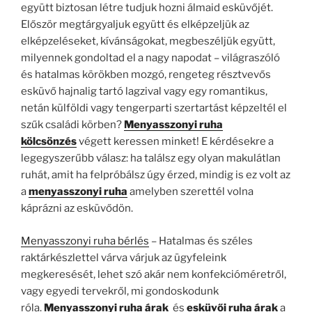
együtt biztosan létre tudjuk hozni álmaid esküvőjét.
Először megtárgyaljuk együtt és elképzeljük az
elképzeléseket, kívánságokat, megbeszéljük együtt,
milyennek gondoltad el a nagy napodat – világraszóló
és hatalmas körökben mozgó, rengeteg résztvevős
esküvő hajnalig tartó lagzival vagy egy romantikus,
netán külföldi vagy tengerparti szertartást képzeltél el
szűk családi körben?
Menyasszonyi ruha
kölcsönzés
végett keressen minket! E kérdésekre a
legegyszerűbb válasz: ha találsz egy olyan makulátlan
ruhát, amit ha felpróbálsz úgy érzed, mindig is ez volt az
a
menyasszonyi ruha
amelyben szerettél volna
káprázni az esküvődön.
Menyasszonyi ruha bérlés
– Hatalmas és széles
raktárkészlettel várva várjuk az ügyfeleink
megkeresését, lehet szó akár nem konfekcióméretről,
vagy egyedi tervekről, mi gondoskodunk
róla.
Menyasszonyi ruha árak
és
esküvői ruha árak
a