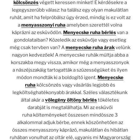
kölcsönzés
végett keressen minket! E kérdésekre a
legegyszerűbb válasz: ha találsz egy olyan makulátlan
ruhát, amit ha felpróbálsz úgy érzed, mindig is ez volt az
a
menyasszonyi ruha
amelyben szerettél volna
káprázni az esküvődön.
Menyecske ruha bérlés
van a
gondolataiban? Közeledik az esküvője vagy esetleg
még csak tervben van? A
menyecske ruha árak
velünk
nagyon kedvezőek! A menyecske ruhák múltja abba a
korszakba megy vissza, amikor még a menyasszonyok
a nászéjszakáig tartogatták a szüzességüket és ilyen
módon mondták ki a boldogító igent.
Menyecske
ruha
kölcsönzés vagy vásárlás legjobb és
legköltséghatékonyabb árakkal. Széles választékunk
által akár a
vőlegény öltöny bérlés
tökéletes
darabját
is megtalálhatja. Mi az esküvői
ruha költeményeket összesen mindössze 3
alkalommal adjuk bérbe, ennek köszönhetően az
összes menyasszony káprázó, makulátlan és hibátlan
ruhában vonulhat az oltár elé, ugyanis mi Magyarország