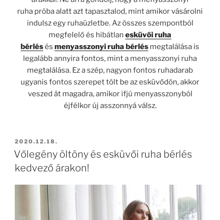
ruha
próba alatt azt tapasztalod, mint amikor vásárolni
indulsz egy ruhaüzletbe. Az összes szempontból
megfelelő és hibátlan
esküvői ruha
bérlés
és
menyasszonyi ruha bérlés
megtalálása is
legalább annyira fontos, mint a menyasszonyi ruha
megtalálása. Ez a szép, nagyon fontos ruhadarab
ugyanis fontos szerepet tölt be az esküvődön, akkor
veszed át magadra, amikor ifjú menyasszonyból
éjfélkor új asszonnyá válsz.
BEKÜLDVE:
2020.12.18.
Vőlegény öltöny és esküvői ruha bérlés
kedvező árakon!