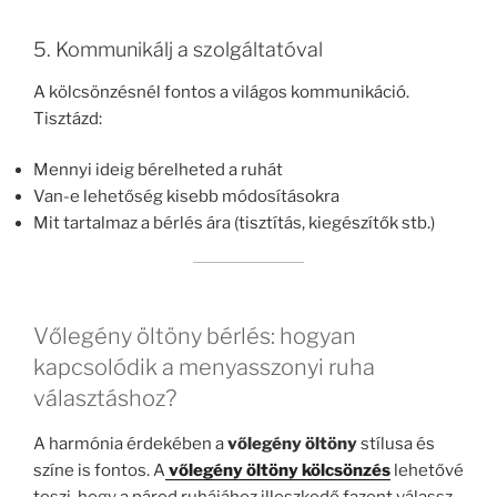
5. Kommunikálj a szolgáltatóval
A kölcsönzésnél fontos a világos kommunikáció.
Tisztázd:
Mennyi ideig bérelheted a ruhát
Van-e lehetőség kisebb módosításokra
Mit tartalmaz a bérlés ára (tisztítás, kiegészítők stb.)
Vőlegény öltöny bérlés: hogyan
kapcsolódik a menyasszonyi ruha
választáshoz?
A harmónia érdekében a
vőlegény öltöny
stílusa és
színe is fontos. A
vőlegény öltöny kölcsönzés
lehetővé