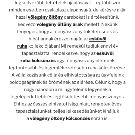
legkedvezőbb feltételek ajánlásával. Legtöbbször
minden esetben csak olasz alapanyagú, de kérésre akár
hazai
vőlegény öltöny
darabokat
is értékesítünk,
kedvező
vőlegény öltöny árak
mellett. Nekünk
lényeges, hogy a menyasszony tökéletesnek és
hibátlannak érezze magát az
esküvői
ruha
kollekciójában! Mi remekül tudjuk ennyi év
tapasztalattal rendelkezve, hogy az
esküvői
ruha kölcsönzés
egy menyasszony életének
legfontosabb és legemlékezetesebb ruha kölcsönzése.
A vállalkozásunk célja és elhivatottsága az ügyfeleink
boldogságának és örömének az elérése. Célunk, hogy a
nagy napodon a mi ügyfeleink legyenek a
legelégedettebb és legtökéletesebb menyasszonyok.
Ehhez az összes elhivatottságunkat, rengeteg éves
tapasztalatunkat, teljes lelkesedésünket kínáljuk
a
vőlegény öltöny kölcsönzés
során is.