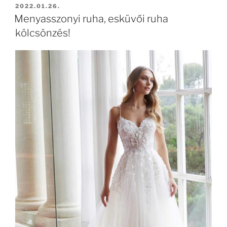
BEKÜLDVE:
2022.01.26.
Menyasszonyi ruha, esküvői ruha
kölcsönzés!