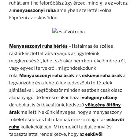
ruhát, amit ha felpróbálsz úgy érzed, mindig is ez volt az
a
menyasszonyi ruha
amelyben szerettél volna
káprázni az esküvődön.
Menyasszonyi ruha bérlés
– Hatalmas és széles
raktárkészlettel várva várjuk az ügyfeleink
megkeresését, lehet szó akár nem konfekcióméretről,
vagy egyedi tervekről, mi gondoskodunk
róla.
Menyasszonyi ruha árak
és
esküvői ruha árak
a
legvonzóbb és a lehető legkedvezőbb feltételek
ajánlásával. Legtöbbször minden esetben csak olasz
alapanyagú, de kérésre akár hazai
vőlegény öltöny
darabokat is értékesítünk, kedvező
vőlegény öltöny
árak
mellett. Nekünk lényeges, hogy a menyasszony
tökéletesnek és hibátlannak érezze magát az
esküvői
ruha
kollekciójában! Mi remekül tudjuk ennyi év
tapasztalattal rendelkezve, hogy az
esküvői