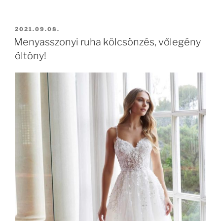
BEKÜLDVE:
2021.09.08.
Menyasszonyi ruha kölcsönzés, vőlegény
öltöny!