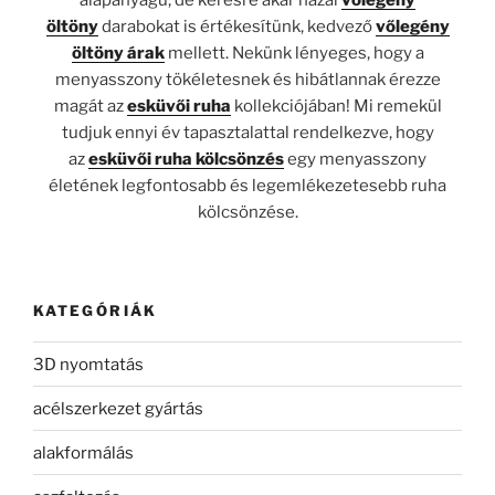
alapanyagú, de kérésre akár hazai
vőlegény
öltöny
darabokat
is értékesítünk, kedvező
vőlegény
öltöny árak
mellett. Nekünk lényeges, hogy a
menyasszony tökéletesnek és hibátlannak érezze
magát az
esküvői ruha
kollekciójában! Mi remekül
tudjuk ennyi év tapasztalattal rendelkezve, hogy
az
esküvői ruha kölcsönzés
egy menyasszony
életének legfontosabb és legemlékezetesebb ruha
kölcsönzése.
KATEGÓRIÁK
3D nyomtatás
acélszerkezet gyártás
alakformálás