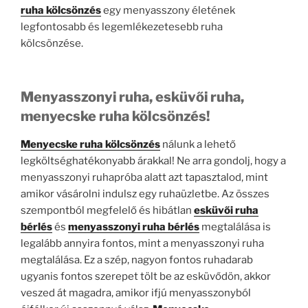
ruha kölcsönzés
egy menyasszony életének
legfontosabb és legemlékezetesebb ruha
kölcsönzése.
Menyasszonyi ruha, esküvői ruha,
menyecske ruha kölcsönzés!
Menyecske ruha kölcsönzés
nálunk a lehető
legköltséghatékonyabb árakkal! Ne arra gondolj, hogy a
menyasszonyi ruhapróba alatt azt tapasztalod, mint
amikor vásárolni indulsz egy ruhaüzletbe. Az összes
szempontból megfelelő és hibátlan
esküvői ruha
bérlés
és
menyasszonyi ruha bérlés
megtalálása is
legalább annyira fontos, mint a menyasszonyi ruha
megtalálása. Ez a szép, nagyon fontos ruhadarab
ugyanis fontos szerepet tölt be az esküvődön, akkor
veszed át magadra, amikor ifjú menyasszonyból