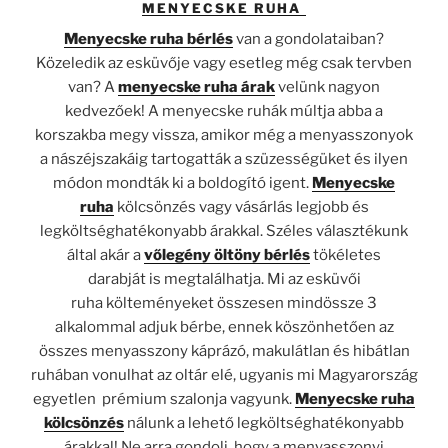
MENYECSKE RUHA
Menyecske ruha bérlés
van a gondolataiban?
Közeledik az esküvője vagy esetleg még csak tervben
van? A
menyecske ruha árak
velünk nagyon
kedvezőek! A menyecske ruhák múltja abba a
korszakba megy vissza, amikor még a menyasszonyok
a nászéjszakáig tartogatták a szüzességüket és ilyen
módon mondták ki a boldogító igent.
Menyecske
ruha
kölcsönzés vagy vásárlás legjobb és
legköltséghatékonyabb árakkal. Széles választékunk
által akár a
vőlegény öltöny bérlés
tökéletes
darabját
is megtalálhatja. Mi az esküvői
ruha költeményeket összesen mindössze 3
alkalommal adjuk bérbe, ennek köszönhetően az
összes menyasszony káprázó, makulátlan és hibátlan
ruhában vonulhat az oltár elé, ugyanis mi Magyarország
egyetlen prémium szalonja vagyunk.
Menyecske ruha
kölcsönzés
nálunk a lehető legköltséghatékonyabb
árakkal! Ne arra gondolj, hogy a menyasszonyi