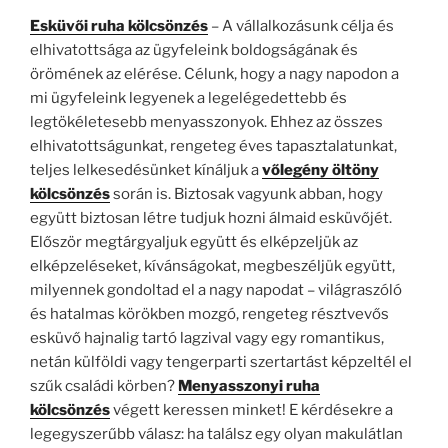
Esküvői ruha kölcsönzés
– A vállalkozásunk célja és
elhivatottsága az ügyfeleink boldogságának és
örömének az elérése. Célunk, hogy a nagy napodon a
mi ügyfeleink legyenek a legelégedettebb és
legtökéletesebb menyasszonyok. Ehhez az összes
elhivatottságunkat, rengeteg éves tapasztalatunkat,
teljes lelkesedésünket kínáljuk a
vőlegény öltöny
kölcsönzés
során is. Biztosak vagyunk abban, hogy
együtt biztosan létre tudjuk hozni álmaid esküvőjét.
Először megtárgyaljuk együtt és elképzeljük az
elképzeléseket, kívánságokat, megbeszéljük együtt,
milyennek gondoltad el a nagy napodat – világraszóló
és hatalmas körökben mozgó, rengeteg résztvevős
esküvő hajnalig tartó lagzival vagy egy romantikus,
netán külföldi vagy tengerparti szertartást képzeltél el
szűk családi körben?
Menyasszonyi ruha
kölcsönzés
végett keressen minket! E kérdésekre a
legegyszerűbb válasz: ha találsz egy olyan makulátlan