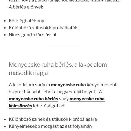
teszi, hogy a párod ruhájához illeszkedő fazont válassz.
A bérlés előnyei:
Költséghatékony
Különböző stílusok kipróbálhatók
Nincs gond a tárolással
Menyecske ruha bérlés: a lakodalom
második napja
A lakodalom során a
menyecske ruha
kényelmesebb
és praktikusabb lehet a nagyestélyi helyett. A
menyecske ruha bérlés
vagy
menyecske ruha
kölcsönzés
lehetőséget ad:
Különböző színek és stílusok kipróbálására
Kényelmesebb mozgást az est folyamán