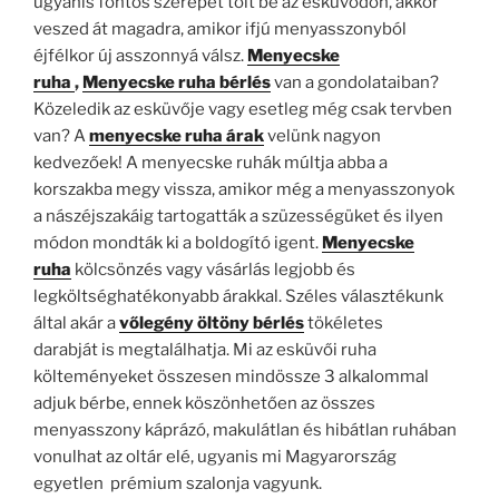
ugyanis fontos szerepet tölt be az esküvődön, akkor
veszed át magadra, amikor ifjú menyasszonyból
éjfélkor új asszonnyá válsz.
Menyecske
ruha
,
Menyecske ruha bérlés
van a gondolataiban?
Közeledik az esküvője vagy esetleg még csak tervben
van? A
menyecske ruha árak
velünk nagyon
kedvezőek! A menyecske ruhák múltja abba a
korszakba megy vissza, amikor még a menyasszonyok
a nászéjszakáig tartogatták a szüzességüket és ilyen
módon mondták ki a boldogító igent.
Menyecske
ruha
kölcsönzés vagy vásárlás legjobb és
legköltséghatékonyabb árakkal. Széles választékunk
által akár a
vőlegény öltöny bérlés
tökéletes
darabját
is megtalálhatja. Mi az esküvői ruha
költeményeket összesen mindössze 3 alkalommal
adjuk bérbe, ennek köszönhetően az összes
menyasszony káprázó, makulátlan és hibátlan ruhában
vonulhat az oltár elé, ugyanis mi Magyarország
egyetlen prémium szalonja vagyunk.