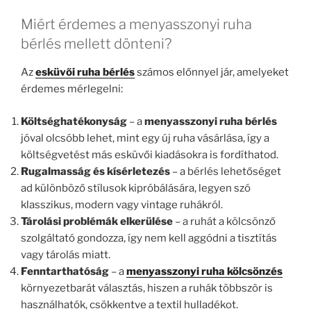
Miért érdemes a menyasszonyi ruha
bérlés mellett dönteni?
Az
esküvői ruha bérlés
számos előnnyel jár, amelyeket
érdemes mérlegelni:
Költséghatékonyság
– a
menyasszonyi ruha bérlés
jóval olcsóbb lehet, mint egy új ruha vásárlása, így a
költségvetést más esküvői kiadásokra is fordíthatod.
Rugalmasság és kísérletezés
– a bérlés lehetőséget
ad különböző stílusok kipróbálására, legyen szó
klasszikus, modern vagy vintage ruhákról.
Tárolási problémák elkerülése
– a ruhát a kölcsönző
szolgáltató gondozza, így nem kell aggódni a tisztítás
vagy tárolás miatt.
Fenntarthatóság
– a
menyasszonyi ruha kölcsönzés
környezetbarát választás, hiszen a ruhák többször is
használhatók, csökkentve a textil hulladékot.