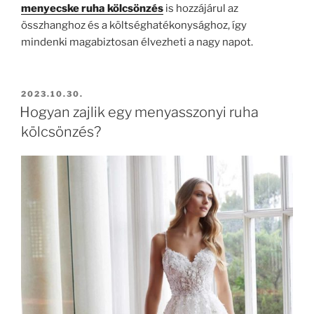
menyecske ruha kölcsönzés
is hozzájárul az
összhanghoz és a költséghatékonysághoz, így
mindenki magabiztosan élvezheti a nagy napot.
BEKÜLDVE:
2023.10.30.
Hogyan zajlik egy menyasszonyi ruha
kölcsönzés?