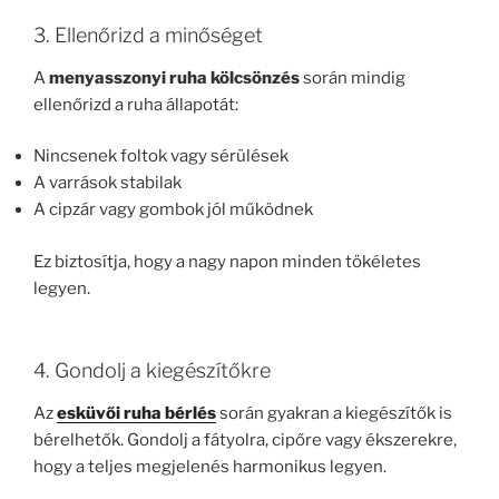
3. Ellenőrizd a minőséget
A
menyasszonyi ruha kölcsönzés
során mindig
ellenőrizd a ruha állapotát:
Nincsenek foltok vagy sérülések
A varrások stabilak
A cipzár vagy gombok jól működnek
Ez biztosítja, hogy a nagy napon minden tökéletes
legyen.
4. Gondolj a kiegészítőkre
Az
esküvői ruha bérlés
során gyakran a kiegészítők is
bérelhetők. Gondolj a fátyolra, cipőre vagy ékszerekre,
hogy a teljes megjelenés harmonikus legyen.