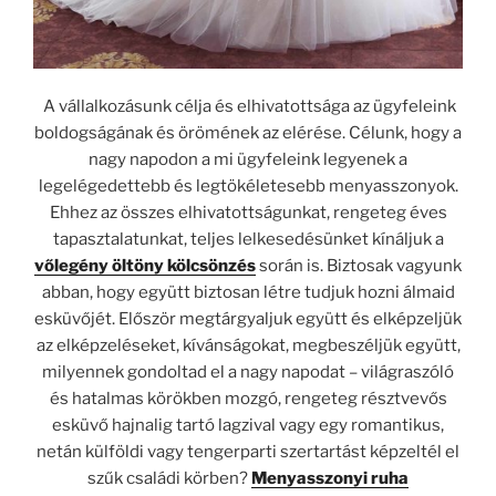
A vállalkozásunk célja és elhivatottsága az ügyfeleink
boldogságának és örömének az elérése. Célunk, hogy a
nagy napodon a mi ügyfeleink legyenek a
legelégedettebb és legtökéletesebb menyasszonyok.
Ehhez az összes elhivatottságunkat, rengeteg éves
tapasztalatunkat, teljes lelkesedésünket kínáljuk a
vőlegény öltöny kölcsönzés
során is. Biztosak vagyunk
abban, hogy együtt biztosan létre tudjuk hozni álmaid
esküvőjét. Először megtárgyaljuk együtt és elképzeljük
az elképzeléseket, kívánságokat, megbeszéljük együtt,
milyennek gondoltad el a nagy napodat – világraszóló
és hatalmas körökben mozgó, rengeteg résztvevős
esküvő hajnalig tartó lagzival vagy egy romantikus,
netán külföldi vagy tengerparti szertartást képzeltél el
szűk családi körben?
Menyasszonyi ruha