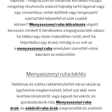
napodat – világraszóló és hatalmas körökben mozgó,
rengeteg résztvevős esküvő hajnalig tartó lagzival vagy
egy romantikus, netán külföldi vagy tengerparti
szertartást képzeltél el szűk családi
körben?
Menyasszonyi ruha kölcsönzés
végett
keressen minket! E kérdésekre a legegyszerűbb válasz:
ha találsz egy olyan makulátlan ruhát, amit ha
felpróbálsz úgy érzed, mindig is ez volt az
a
menyasszonyi ruha
amelyben szerettél volna
káprázni az esküvődön.
Menyasszonyi ruha bérlés
Hatalmas és széles raktárkészlettel várva várjuk az
ügyfeleink megkeresését, lehet szó akár nem
konfekcióméretről, vagy egyedi tervekről, mi
gondoskodunk róla.
Menyasszonyi ruha
árak
és
esküvői ruha árak
a legvonzóbb és a lehető