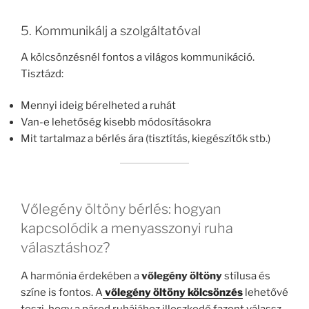
5. Kommunikálj a szolgáltatóval
A kölcsönzésnél fontos a világos kommunikáció.
Tisztázd:
Mennyi ideig bérelheted a ruhát
Van-e lehetőség kisebb módosításokra
Mit tartalmaz a bérlés ára (tisztítás, kiegészítők stb.)
Vőlegény öltöny bérlés: hogyan
kapcsolódik a menyasszonyi ruha
választáshoz?
A harmónia érdekében a
vőlegény öltöny
stílusa és
színe is fontos. A
vőlegény öltöny kölcsönzés
lehetővé