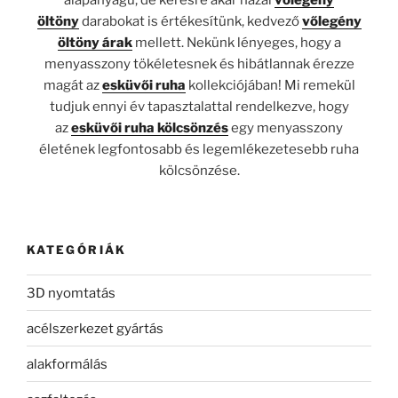
alapanyagú, de kérésre akár hazai
vőlegény
öltöny
darabokat
is értékesítünk, kedvező
vőlegény
öltöny árak
mellett. Nekünk lényeges, hogy a
menyasszony tökéletesnek és hibátlannak érezze
magát az
esküvői ruha
kollekciójában! Mi remekül
tudjuk ennyi év tapasztalattal rendelkezve, hogy
az
esküvői ruha kölcsönzés
egy menyasszony
életének legfontosabb és legemlékezetesebb ruha
kölcsönzése.
KATEGÓRIÁK
3D nyomtatás
acélszerkezet gyártás
alakformálás