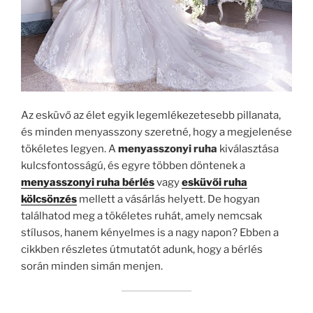
Az esküvő az élet egyik legemlékezetesebb pillanata,
és minden menyasszony szeretné, hogy a megjelenése
tökéletes legyen. A
menyasszonyi ruha
kiválasztása
kulcsfontosságú, és egyre többen döntenek a
menyasszonyi ruha bérlés
vagy
esküvői ruha
kölcsönzés
mellett a vásárlás helyett. De hogyan
találhatod meg a tökéletes ruhát, amely nemcsak
stílusos, hanem kényelmes is a nagy napon? Ebben a
cikkben részletes útmutatót adunk, hogy a bérlés
során minden simán menjen.