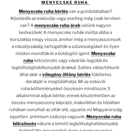
MENYECSKE RUHA
Menyecske ruha bérlés
van a gondolataiban?
Közeledik az esküvője vagy esetleg még csak tervben
van? A
menyecske ruha árak
velünk nagyon
kedvezőek! A menyecske ruhák múltja abba a
korszakba megy vissza, amikor még a menyasszonyok
a nászéjszakáig tartogatták a szüzességüket és ilyen
módon mondták ki a boldogító igent.
Menyecske
ruha
kölcsönzés vagy vásárlás legjobb és
legköltséghatékonyabb árakkal. Széles választékunk
által akár a
vőlegény öltöny bérlés
tökéletes
darabját
is megtalálhatja. Mi az esküvői
ruha költeményeket összesen mindössze 3
alkalommal adjuk bérbe, ennek köszönhetően az
összes menyasszony káprázó, makulátlan és hibátlan
ruhában vonulhat az oltár elé, ugyanis mi Magyarország
egyetlen prémium szalonja vagyunk.
Menyecske ruha
kölcsönzés
nálunk a lehető legköltséghatékonyabb
árakkal! Ne arra gondolj, hogy a menyasszonyi