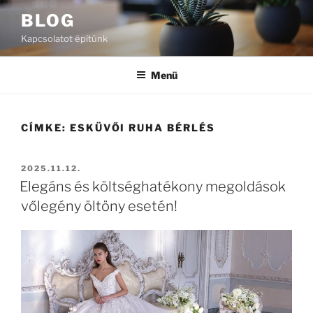
Tartalomhoz
BLOG
Kapcsolatot építünk
Menü
CÍMKE:
ESKÜVŐI RUHA BÉRLÉS
BEKÜLDVE:
2025.11.12.
Elegáns és költséghatékony megoldások
vőlegény öltöny esetén!