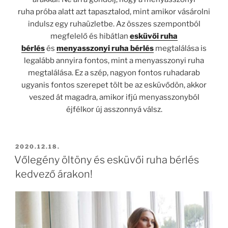
ruha
próba alatt azt tapasztalod, mint amikor vásárolni
indulsz egy ruhaüzletbe. Az összes szempontból
megfelelő és hibátlan
esküvői ruha
bérlés
és
menyasszonyi ruha bérlés
megtalálása is
legalább annyira fontos, mint a menyasszonyi ruha
megtalálása. Ez a szép, nagyon fontos ruhadarab
ugyanis fontos szerepet tölt be az esküvődön, akkor
veszed át magadra, amikor ifjú menyasszonyból
éjfélkor új asszonnyá válsz.
BEKÜLDVE:
2020.12.18.
Vőlegény öltöny és esküvői ruha bérlés
kedvező árakon!