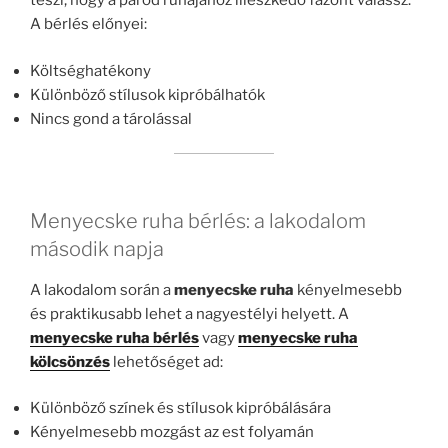
teszi, hogy a párod ruhájához illeszkedő fazont válassz.
A bérlés előnyei:
Költséghatékony
Különböző stílusok kipróbálhatók
Nincs gond a tárolással
Menyecske ruha bérlés: a lakodalom
második napja
A lakodalom során a
menyecske ruha
kényelmesebb
és praktikusabb lehet a nagyestélyi helyett. A
menyecske ruha bérlés
vagy
menyecske ruha
kölcsönzés
lehetőséget ad:
Különböző színek és stílusok kipróbálására
Kényelmesebb mozgást az est folyamán