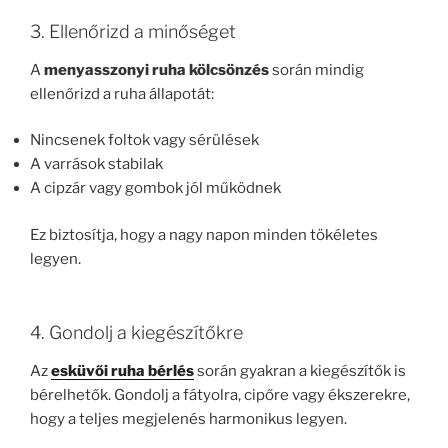
3. Ellenőrizd a minőséget
A
menyasszonyi ruha kölcsönzés
során mindig
ellenőrizd a ruha állapotát:
Nincsenek foltok vagy sérülések
A varrások stabilak
A cipzár vagy gombok jól működnek
Ez biztosítja, hogy a nagy napon minden tökéletes
legyen.
4. Gondolj a kiegészítőkre
Az
esküvői ruha bérlés
során gyakran a kiegészítők is
bérelhetők. Gondolj a fátyolra, cipőre vagy ékszerekre,
hogy a teljes megjelenés harmonikus legyen.