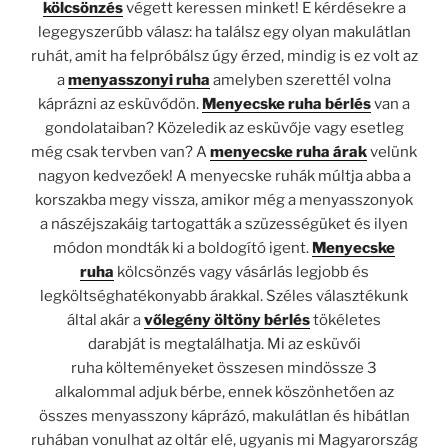
kölcsönzés
végett keressen minket! E kérdésekre a
legegyszerűbb válasz: ha találsz egy olyan makulátlan
ruhát, amit ha felpróbálsz úgy érzed, mindig is ez volt az
a
menyasszonyi ruha
amelyben szerettél volna
káprázni az esküvődön.
Menyecske ruha bérlés
van a
gondolataiban? Közeledik az esküvője vagy esetleg
még csak tervben van? A
menyecske ruha árak
velünk
nagyon kedvezőek! A menyecske ruhák múltja abba a
korszakba megy vissza, amikor még a menyasszonyok
a nászéjszakáig tartogatták a szüzességüket és ilyen
módon mondták ki a boldogító igent.
Menyecske
ruha
kölcsönzés vagy vásárlás legjobb és
legköltséghatékonyabb árakkal. Széles választékunk
által akár a
vőlegény öltöny bérlés
tökéletes
darabját
is megtalálhatja. Mi az esküvői
ruha költeményeket összesen mindössze 3
alkalommal adjuk bérbe, ennek köszönhetően az
összes menyasszony káprázó, makulátlan és hibátlan
ruhában vonulhat az oltár elé, ugyanis mi Magyarország