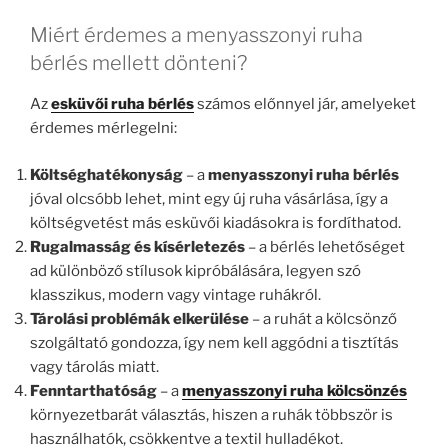
Miért érdemes a menyasszonyi ruha
bérlés mellett dönteni?
Az
esküvői ruha bérlés
számos előnnyel jár, amelyeket
érdemes mérlegelni:
Költséghatékonyság
– a
menyasszonyi ruha bérlés
jóval olcsóbb lehet, mint egy új ruha vásárlása, így a
költségvetést más esküvői kiadásokra is fordíthatod.
Rugalmasság és kísérletezés
– a bérlés lehetőséget
ad különböző stílusok kipróbálására, legyen szó
klasszikus, modern vagy vintage ruhákról.
Tárolási problémák elkerülése
– a ruhát a kölcsönző
szolgáltató gondozza, így nem kell aggódni a tisztítás
vagy tárolás miatt.
Fenntarthatóság
– a
menyasszonyi ruha kölcsönzés
környezetbarát választás, hiszen a ruhák többször is
használhatók, csökkentve a textil hulladékot.