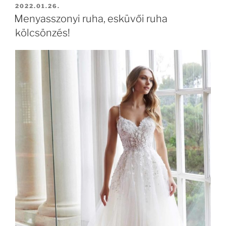
BEKÜLDVE:
2022.01.26.
Menyasszonyi ruha, esküvői ruha
kölcsönzés!