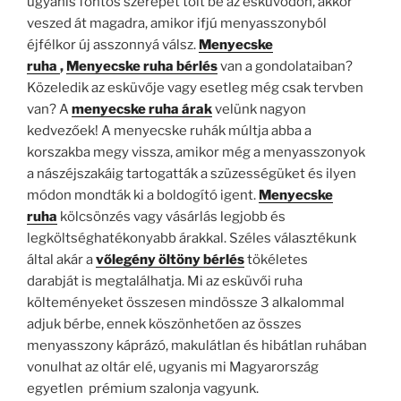
ugyanis fontos szerepet tölt be az esküvődön, akkor
veszed át magadra, amikor ifjú menyasszonyból
éjfélkor új asszonnyá válsz.
Menyecske
ruha
,
Menyecske ruha bérlés
van a gondolataiban?
Közeledik az esküvője vagy esetleg még csak tervben
van? A
menyecske ruha árak
velünk nagyon
kedvezőek! A menyecske ruhák múltja abba a
korszakba megy vissza, amikor még a menyasszonyok
a nászéjszakáig tartogatták a szüzességüket és ilyen
módon mondták ki a boldogító igent.
Menyecske
ruha
kölcsönzés vagy vásárlás legjobb és
legköltséghatékonyabb árakkal. Széles választékunk
által akár a
vőlegény öltöny bérlés
tökéletes
darabját
is megtalálhatja. Mi az esküvői ruha
költeményeket összesen mindössze 3 alkalommal
adjuk bérbe, ennek köszönhetően az összes
menyasszony káprázó, makulátlan és hibátlan ruhában
vonulhat az oltár elé, ugyanis mi Magyarország
egyetlen prémium szalonja vagyunk.