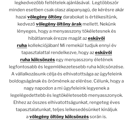
legkedvezőbb feltételek ajánlásával. Legtöbbször
minden esetben csak olasz alapanyagú, de kérésre akár
hazai
vőlegény öltöny
darabokat
is értékesítünk,
kedvező
vőlegény öltöny árak
mellett. Nekünk
lényeges, hogy a menyasszony tökéletesnek és
hibátlannak érezze magát az
esküvői
ruha
kollekciójában! Mi remekül tudjuk ennyi év
tapasztalattal rendelkezve, hogy az
esküvői
ruha kölcsönzés
egy menyasszony életének
legfontosabb és legemlékezetesebb ruha kölcsönzése.
A vállalkozásunk célja és elhivatottsága az ügyfeleink
boldogságának és örömének az elérése. Célunk, hogy a
nagy napodon a mi ügyfeleink legyenek a
legelégedettebb és legtökéletesebb menyasszonyok.
Ehhez az összes elhivatottságunkat, rengeteg éves
tapasztalatunkat, teljes lelkesedésünket kínáljuk
a
vőlegény öltöny kölcsönzés
során is.