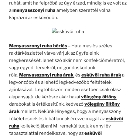
ruhát, amit ha felpróbálsz úgy érzed, mindig is ez volt az
a
menyasszonyi ruha
amelyben szerettél volna
káprázni az esküvődön.
Menyasszonyi ruha bérlés
– Hatalmas és széles
raktárkészlettel várva várjuk az ügyfeleink
megkeresését, lehet szó akár nem konfekcióméretről,
vagy egyedi tervekről, mi gondoskodunk
róla.
Menyasszonyi ruha árak
és
esküvői ruha árak
a
legvonzóbb és a lehető legkedvezőbb feltételek
ajánlásával. Legtöbbször minden esetben csak olasz
alapanyagú, de kérésre akár hazai
vőlegény öltöny
darabokat is értékesítünk, kedvező
vőlegény öltöny
árak
mellett. Nekünk lényeges, hogy a menyasszony
tökéletesnek és hibátlannak érezze magát az
esküvői
ruha
kollekciójában! Mi remekül tudjuk ennyi év
tapasztalattal rendelkezve, hogy az
esküvői