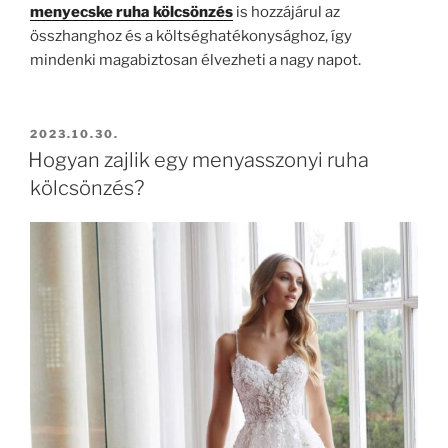
menyecske ruha kölcsönzés
is hozzájárul az
összhanghoz és a költséghatékonysághoz, így
mindenki magabiztosan élvezheti a nagy napot.
BEKÜLDVE:
2023.10.30.
Hogyan zajlik egy menyasszonyi ruha
kölcsönzés?