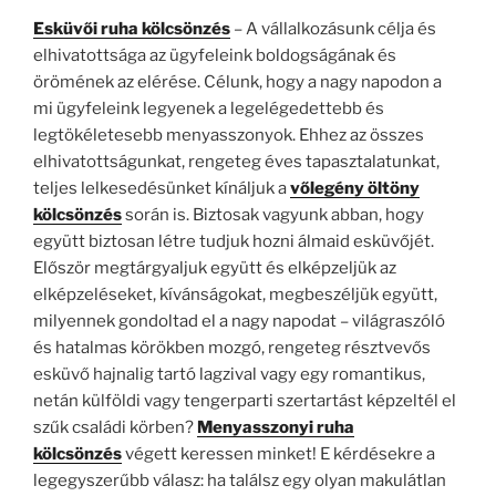
Esküvői ruha kölcsönzés
– A vállalkozásunk célja és
elhivatottsága az ügyfeleink boldogságának és
örömének az elérése. Célunk, hogy a nagy napodon a
mi ügyfeleink legyenek a legelégedettebb és
legtökéletesebb menyasszonyok. Ehhez az összes
elhivatottságunkat, rengeteg éves tapasztalatunkat,
teljes lelkesedésünket kínáljuk a
vőlegény öltöny
kölcsönzés
során is. Biztosak vagyunk abban, hogy
együtt biztosan létre tudjuk hozni álmaid esküvőjét.
Először megtárgyaljuk együtt és elképzeljük az
elképzeléseket, kívánságokat, megbeszéljük együtt,
milyennek gondoltad el a nagy napodat – világraszóló
és hatalmas körökben mozgó, rengeteg résztvevős
esküvő hajnalig tartó lagzival vagy egy romantikus,
netán külföldi vagy tengerparti szertartást képzeltél el
szűk családi körben?
Menyasszonyi ruha
kölcsönzés
végett keressen minket! E kérdésekre a
legegyszerűbb válasz: ha találsz egy olyan makulátlan