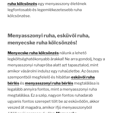
ruha kölcsönzés
egy menyasszony életének
legfontosabb és legemlékezetesebb ruha
kölcsönzése.
Menyasszonyi ruha, esküvői ruha,
menyecske ruha kölcsönzés!
Menyecske ruha kölcsönzés
nálunk a lehető
legköltséghatékonyabb árakkal! Ne arra gondolj, hogy a
menyasszonyi ruhapróba alatt azt tapasztalod, mint
amikor vásárolni indulsz egy ruhaüzletbe. Az összes
szempontból megfelelő és hibátlan
esküvői ruha
bérlés
és
menyasszonyi ruha bérlés
megtalálása is
legalább annyira fontos, mint a menyasszonyi ruha
megtalálása. Ez a szép, nagyon fontos ruhadarab
ugyanis fontos szerepet tölt be az esküvődön, akkor
veszed át magadra, amikor ifjú menyasszonyból