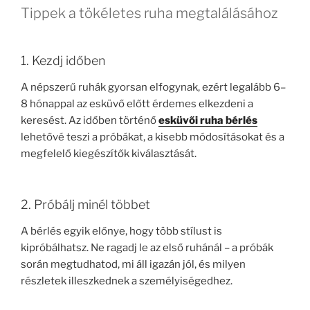
Tippek a tökéletes ruha megtalálásához
1. Kezdj időben
A népszerű ruhák gyorsan elfogynak, ezért legalább 6–
8 hónappal az esküvő előtt érdemes elkezdeni a
keresést. Az időben történő
esküvői ruha bérlés
lehetővé teszi a próbákat, a kisebb módosításokat és a
megfelelő kiegészítők kiválasztását.
2. Próbálj minél többet
A bérlés egyik előnye, hogy több stílust is
kipróbálhatsz. Ne ragadj le az első ruhánál – a próbák
során megtudhatod, mi áll igazán jól, és milyen
részletek illeszkednek a személyiségedhez.