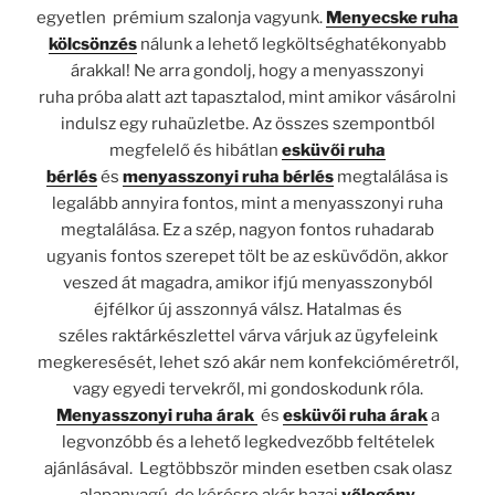
egyetlen prémium szalonja vagyunk.
Menyecske ruha
kölcsönzés
nálunk a lehető legköltséghatékonyabb
árakkal! Ne arra gondolj, hogy a menyasszonyi
ruha
próba alatt azt tapasztalod, mint amikor vásárolni
indulsz egy ruhaüzletbe. Az összes szempontból
megfelelő és hibátlan
esküvői ruha
bérlés
és
menyasszonyi ruha bérlés
megtalálása is
legalább annyira fontos, mint a menyasszonyi ruha
megtalálása. Ez a szép, nagyon fontos ruhadarab
ugyanis fontos szerepet tölt be az esküvődön, akkor
veszed át magadra, amikor ifjú menyasszonyból
éjfélkor új asszonnyá válsz. Hatalmas és
széles raktárkészlettel várva várjuk az ügyfeleink
megkeresését, lehet szó akár nem konfekcióméretről,
vagy egyedi tervekről, mi gondoskodunk róla.
Menyasszonyi ruha árak
és
esküvői ruha árak
a
legvonzóbb és a lehető legkedvezőbb feltételek
ajánlásával. Legtöbbször minden esetben csak olasz