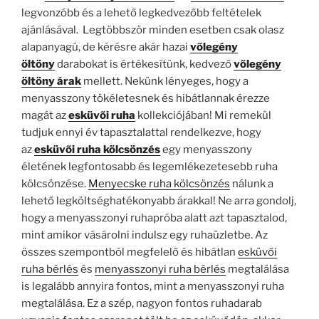
legvonzóbb és a lehető legkedvezőbb feltételek
ajánlásával. Legtöbbször minden esetben csak olasz
alapanyagú, de kérésre akár hazai
vőlegény
öltöny
darabokat
is értékesítünk, kedvező
vőlegény
öltöny árak
mellett. Nekünk lényeges, hogy a
menyasszony tökéletesnek és hibátlannak érezze
magát az
esküvői ruha
kollekciójában! Mi remekül
tudjuk ennyi év tapasztalattal rendelkezve, hogy
az
esküvői ruha kölcsönzés
egy menyasszony
életének legfontosabb és legemlékezetesebb ruha
kölcsönzése.
Menyecske ruha kölcsönzés
nálunk a
lehető legköltséghatékonyabb árakkal! Ne arra gondolj,
hogy a menyasszonyi ruhapróba alatt azt tapasztalod,
mint amikor vásárolni indulsz egy ruhaüzletbe. Az
összes szempontból megfelelő és hibátlan
esküvői
ruha bérlés
és
menyasszonyi ruha bérlés
megtalálása
is legalább annyira fontos, mint a menyasszonyi ruha
megtalálása. Ez a szép, nagyon fontos ruhadarab