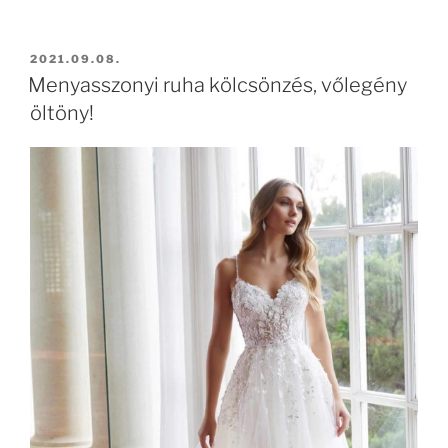
BEKÜLDVE:
2021.09.08.
Menyasszonyi ruha kölcsönzés, vőlegény
öltöny!