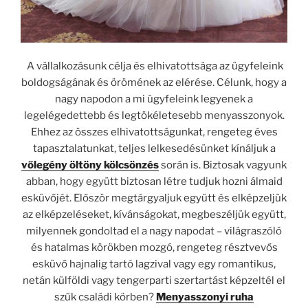
A vállalkozásunk célja és elhivatottsága az ügyfeleink
boldogságának és örömének az elérése. Célunk, hogy a
nagy napodon a mi ügyfeleink legyenek a
legelégedettebb és legtökéletesebb menyasszonyok.
Ehhez az összes elhivatottságunkat, rengeteg éves
tapasztalatunkat, teljes lelkesedésünket kínáljuk a
vőlegény öltöny kölcsönzés
során is. Biztosak vagyunk
abban, hogy együtt biztosan létre tudjuk hozni álmaid
esküvőjét. Először megtárgyaljuk együtt és elképzeljük
az elképzeléseket, kívánságokat, megbeszéljük együtt,
milyennek gondoltad el a nagy napodat – világraszóló
és hatalmas körökben mozgó, rengeteg résztvevős
esküvő hajnalig tartó lagzival vagy egy romantikus,
netán külföldi vagy tengerparti szertartást képzeltél el
szűk családi körben?
Menyasszonyi ruha