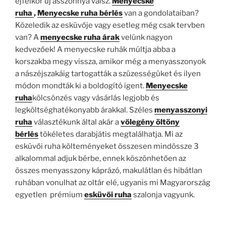
éjfélkor új asszonnyá válsz.
Menyecske
ruha
,
Menyecske ruha bérlés
van a gondolataiban?
Közeledik az esküvője vagy esetleg még csak tervben
van? A
menyecske ruha árak
velünk nagyon
kedvezőek! A menyecske ruhák múltja abba a
korszakba megy vissza, amikor még a menyasszonyok
a nászéjszakáig tartogatták a szüzességüket és ilyen
módon mondták ki a boldogító igent.
Menyecske
ruha
kölcsönzés vagy vásárlás legjobb és
legköltséghatékonyabb árakkal. Széles
menyasszonyi
ruha
választékunk által akár a
vőlegény öltöny
bérlés
tökéletes darabjátis megtalálhatja. Mi az
esküvői ruha költeményeket összesen mindössze 3
alkalommal adjuk bérbe, ennek köszönhetően az
összes menyasszony káprázó, makulátlan és hibátlan
ruhában vonulhat az oltár elé, ugyanis mi Magyarország
egyetlen prémium
esküvői ruha
szalonja vagyunk.