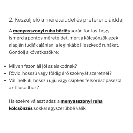
2. Készülj elő a méreteiddel és preferenciáiddal
A
menyasszonyi ruha bérlés
során fontos, hogy
ismerd a pontos méreteidet, mert a kölcsönzők ezek
alapján tudják ajánlani a leginkább illeszkedő ruhákat.
Gondolj a következőkre:
Milyen fazon áll jól az alakodnak?
Rövid, hosszú vagy földig érő szoknyát szeretnél?
Váll nélküli, hosszú ujjú vagy csipkés felsőrész passzol
a stílusodhoz?
Ha ezekre választ adsz, a
menyasszonyi ruha
kölcsönzés
sokkal egyszerűbbé válik.