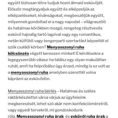
együtt biztosan létre tudjuk hozni álmaid esküvőjét.
Először megtárgyaljuk együtt és elképzeljük az
elképzeléseket, kívánságokat, megbeszéljük együtt,
milyennek gondoltad el a nagy napodat – világraszóló
és hatalmas körökben mozgó, rengeteg résztvevős
esküvő hajnalig tartó lagzival vagy egy romantikus,
netán külföldi vagy tengerparti szertartást képzeltél el
szűk családi körben?
Menyasszonyi ruha
kölcsönzés
végett keressen minket! E kérdésekre a
legegyszerűbb válasz: ha találsz egy olyan makulátlan
ruhát, amit ha felpróbálsz úgy érzed, mindig is ez volt az
a
menyasszonyi ruha
amelyben szerettél volna
káprázni az esküvődön.
Menyasszonyi ruha bérlés
– Hatalmas és széles
raktárkészlettel várva várjuk az ügyfeleink
megkeresését, lehet szó akár nem konfekcióméretről,
vagy egyedi tervekről, mi gondoskodunk
róla.
Menyasszonyi ruha árak
és
esküvői ruha árak
a