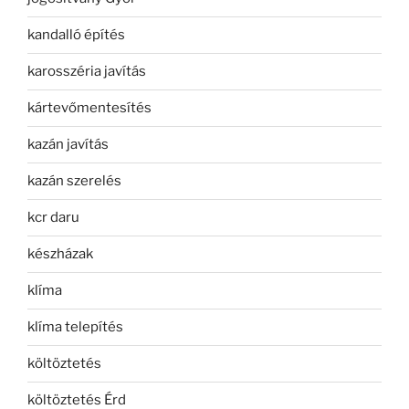
kandalló építés
karosszéria javítás
kártevőmentesítés
kazán javítás
kazán szerelés
kcr daru
készházak
klíma
klíma telepítés
költöztetés
költöztetés Érd