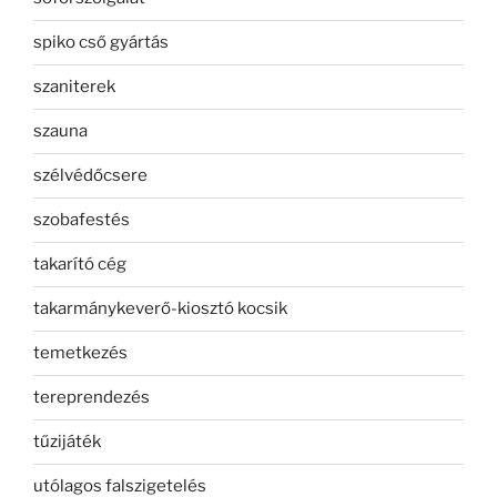
spiko cső gyártás
szaniterek
szauna
szélvédőcsere
szobafestés
takarító cég
takarmánykeverő-kiosztó kocsik
temetkezés
tereprendezés
tűzijáték
utólagos falszigetelés