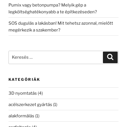
Pumix vagy betonpumpa? Melyik gép a
legköltséghatékonyabb a te építkezéseden?
SOS dugulás a lakásban! Mit tehetsz azonnal, mielőtt
megérkezik a szakember?
Keresés
Keresé
a
következő
kifejezésre:
KATEGÓRIÁK
3D nyomtatás
(4)
acélszerkezet gyártás
(1)
alakformálás
(1)