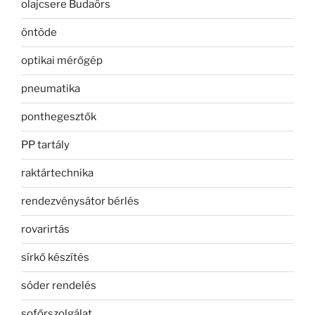
olajcsere Budaörs
öntöde
optikai mérőgép
pneumatika
ponthegesztők
PP tartály
raktártechnika
rendezvénysátor bérlés
rovarirtás
sírkő készítés
sóder rendelés
sofőrszolgálat