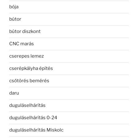
bója
bútor
bútor diszkont
CNC marás
cserepes lemez
cserépkályha építés
csőtörés bemérés
daru
duguláselhárítás
duguláselhárítás 0-24
duguláselhárítás Miskolc