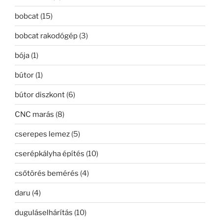
bobcat
(15)
bobcat rakodógép
(3)
bója
(1)
bútor
(1)
bútor diszkont
(6)
CNC marás
(8)
cserepes lemez
(5)
cserépkályha építés
(10)
csőtörés bemérés
(4)
daru
(4)
duguláselhárítás
(10)