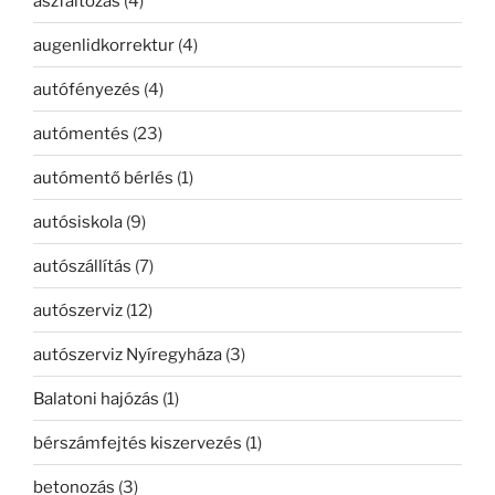
aszfaltozás
(4)
augenlidkorrektur
(4)
autófényezés
(4)
autómentés
(23)
autómentő bérlés
(1)
autósiskola
(9)
autószállítás
(7)
autószerviz
(12)
autószerviz Nyíregyháza
(3)
Balatoni hajózás
(1)
bérszámfejtés kiszervezés
(1)
betonozás
(3)