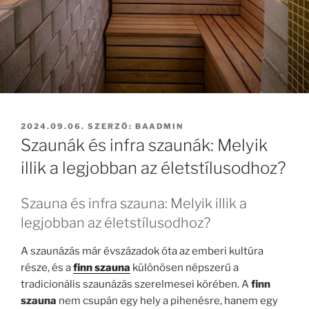
BEKÜLDVE:
2024.09.06.
SZERZŐ:
BAADMIN
Szaunák és infra szaunák: Melyik
illik a legjobban az életstílusodhoz?
Szauna és infra szauna: Melyik illik a
legjobban az életstílusodhoz?
A szaunázás már évszázadok óta az emberi kultúra
része, és a
finn szauna
különösen népszerű a
tradicionális szaunázás szerelmesei körében. A
finn
szauna
nem csupán egy hely a pihenésre, hanem egy