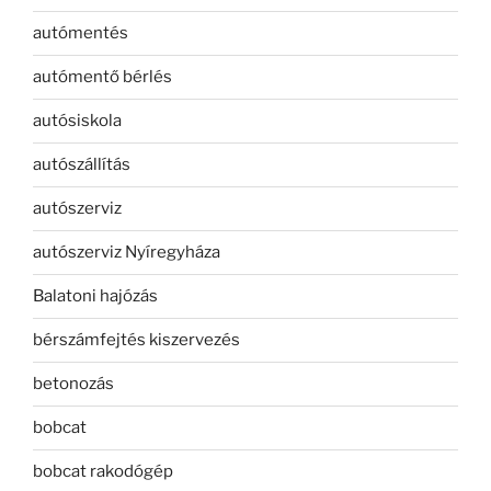
autómentés
autómentő bérlés
autósiskola
autószállítás
autószerviz
autószerviz Nyíregyháza
Balatoni hajózás
bérszámfejtés kiszervezés
betonozás
bobcat
bobcat rakodógép