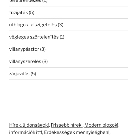
tereprendezés
(2)
tűzijáték
(5)
utólagos falszigetelés
(3)
végleges szőrtelenítés
(1)
villanypásztor
(3)
villanyszerelés
(8)
zárjavítás
(5)
Hírek, újdonságok!
,
Frissebb hírek!
,
Modern blogok!
,
információk itt!
,
Érdekességek mennyiségben!
,