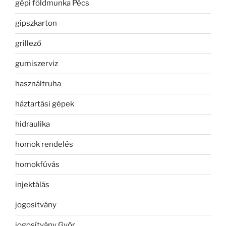
gépi földmunka Pécs
gipszkarton
grillező
gumiszerviz
használtruha
háztartási gépek
hidraulika
homok rendelés
homokfúvás
injektálás
jogosítvány
jogosítvány Győr