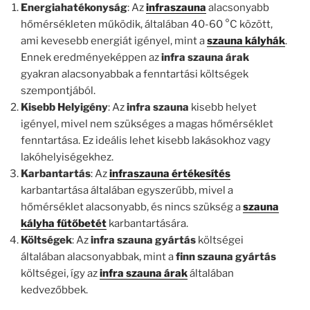
Energiahatékonyság
: Az
infraszauna
alacsonyabb
hőmérsékleten működik, általában 40-60 °C között,
ami kevesebb energiát igényel, mint a
szauna kályhák
.
Ennek eredményeképpen az
infra szauna árak
gyakran alacsonyabbak a fenntartási költségek
szempontjából.
Kisebb Helyigény
: Az
infra szauna
kisebb helyet
igényel, mivel nem szükséges a magas hőmérséklet
fenntartása. Ez ideális lehet kisebb lakásokhoz vagy
lakóhelyiségekhez.
Karbantartás
: Az
infraszauna értékesítés
karbantartása általában egyszerűbb, mivel a
hőmérséklet alacsonyabb, és nincs szükség a
szauna
kályha fűtőbetét
karbantartására.
Költségek
: Az
infra szauna gyártás
költségei
általában alacsonyabbak, mint a
finn szauna gyártás
költségei, így az
infra szauna árak
általában
kedvezőbbek.