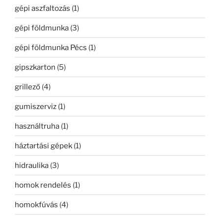
gépi aszfaltozás
(1)
gépi földmunka
(3)
gépi földmunka Pécs
(1)
gipszkarton
(5)
grillező
(4)
gumiszerviz
(1)
használtruha
(1)
háztartási gépek
(1)
hidraulika
(3)
homok rendelés
(1)
homokfúvás
(4)