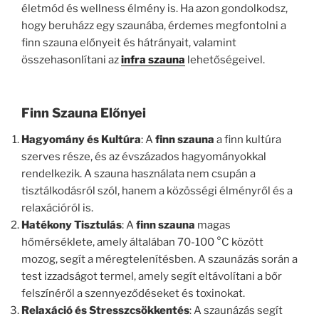
életmód és wellness élmény is. Ha azon gondolkodsz,
hogy beruházz egy szaunába, érdemes megfontolni a
finn szauna előnyeit és hátrányait, valamint
összehasonlítani az
infra szauna
lehetőségeivel.
Finn Szauna Előnyei
Hagyomány és Kultúra
: A
finn szauna
a finn kultúra
szerves része, és az évszázados hagyományokkal
rendelkezik. A szauna használata nem csupán a
tisztálkodásról szól, hanem a közösségi élményről és a
relaxációról is.
Hatékony Tisztulás
: A
finn szauna
magas
hőmérséklete, amely általában 70-100 °C között
mozog, segít a méregtelenítésben. A szaunázás során a
test izzadságot termel, amely segít eltávolítani a bőr
felszínéről a szennyeződéseket és toxinokat.
Relaxáció és Stresszcsökkentés
: A szaunázás segít