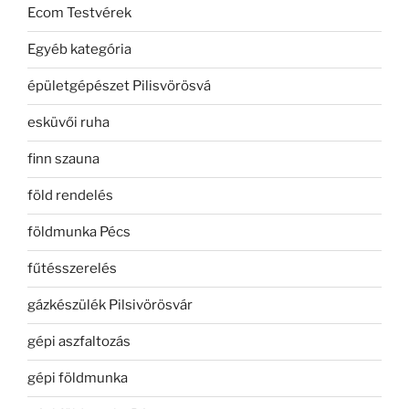
Ecom Testvérek
Egyéb kategória
épületgépészet Pilisvörösvá
esküvői ruha
finn szauna
föld rendelés
földmunka Pécs
fűtésszerelés
gázkészülék Pilsivörösvár
gépi aszfaltozás
gépi földmunka