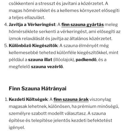
csökkenteni a stresszt és javítani a közérzetet. A
magas hőmérséklet és a kellemes környezet elősegíti
a teljes ellazulást.
Javítja a Vérkeringést
: A
finn szauna gyártás
meleg
hőmérséklete serkenti a vérkeringést, ami elősegíti az
izmok relaxálását és javítja az általános közérzetet.
Különböző Kiegészítők
: A szauna élményét még
kellemesebbé teheted különféle kiegészítőkkel, mint
például a
szauna illat
(illóolajok),
padkendő
, és a
megfelelő
szauna vezérlő
.
Finn Szauna Hátrányai
Kezdeti Költségek
: A
finn szauna árak
viszonylag
magasak lehetnek, különösen, ha prémium minőségű,
személyre szabott modellt választasz. A szauna
építése és telepítése jelentős kezdeti befektetést
igényel.