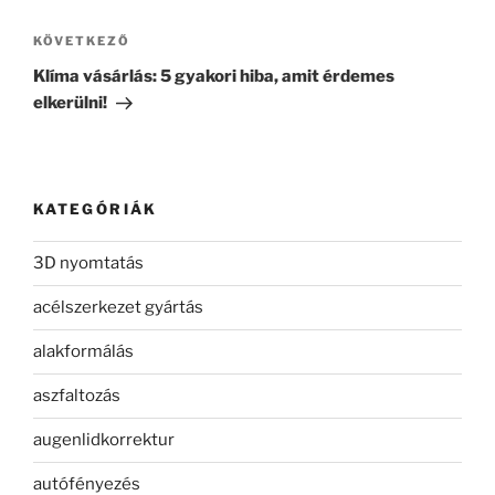
Következő
KÖVETKEZŐ
bejegyzés
Klíma vásárlás: 5 gyakori hiba, amit érdemes
elkerülni!
KATEGÓRIÁK
3D nyomtatás
acélszerkezet gyártás
alakformálás
aszfaltozás
augenlidkorrektur
autófényezés