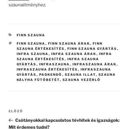
szaunaélményhez.
KATEGÓRIÁK
FINN SZAUNA
CÍMKÉK
FINN SZAUNA
,
FINN SZAUNA ÁRAK
,
FINN
SZAUNA ÉRTÉKESÍTÉS
,
FINN SZAUNA GYÁRTÁS
,
INFRA SZAUNA
,
INFRA SZAUNA ÁRAK
,
INFRA
SZAUNA ÉRTÉKESÍTÉS
,
INFRA SZAUNA
GYÁRTÁS
,
INFRASZAUNA
,
INFRASZAUNA ÁRAK
,
INFRASZAUNA ÉRTÉKESÍTÉS
,
INFRASZAUNA
GYÁRTÁS
,
PADKENDŐ
,
SZAUNA ILLAT
,
SZAUNA
KÁLYHA FŰTŐBETÉT
,
SZAUNA VEZÉRLŐ
Bejegyzés
Korábbi
ELŐZŐ
navigáció
bejegyzés
Csótányokkal kapcsolatos tévhitek és igazságok:
Mit érdemes tudni?