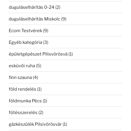
duguláselhárítás 0-24
(2)
duguláselhárítás Miskolc
(9)
Ecom Testvérek
(9)
Egyéb kategória
(3)
épületgépészet Pilisvörösvá
(1)
esküvői ruha
(5)
finn szauna
(4)
föld rendelés
(1)
földmunka Pécs
(1)
fűtésszerelés
(2)
gázkészülék Pilsivörösvár
(1)