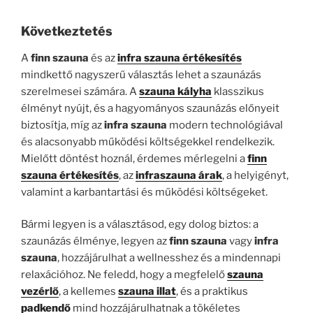
Következtetés
A
finn szauna
és az
infra szauna értékesítés
mindkettő nagyszerű választás lehet a szaunázás
szerelmesei számára. A
szauna kályha
klasszikus
élményt nyújt, és a hagyományos szaunázás előnyeit
biztosítja, míg az
infra szauna
modern technológiával
és alacsonyabb működési költségekkel rendelkezik.
Mielőtt döntést hoznál, érdemes mérlegelni a
finn
szauna értékesítés
, az
infraszauna árak
, a helyigényt,
valamint a karbantartási és működési költségeket.
Bármi legyen is a választásod, egy dolog biztos: a
szaunázás élménye, legyen az
finn szauna
vagy
infra
szauna
, hozzájárulhat a wellnesshez és a mindennapi
relaxációhoz. Ne feledd, hogy a megfelelő
szauna
vezérlő
, a kellemes
szauna illat
, és a praktikus
padkendő
mind hozzájárulhatnak a tökéletes