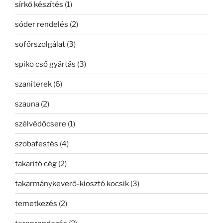
sírkő készítés
(1)
sóder rendelés
(2)
sofőrszolgálat
(3)
spiko cső gyártás
(3)
szaniterek
(6)
szauna
(2)
szélvédőcsere
(1)
szobafestés
(4)
takarító cég
(2)
takarmánykeverő-kiosztó kocsik
(3)
temetkezés
(2)