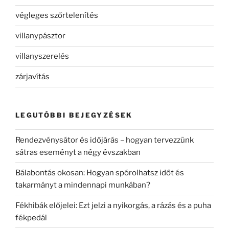
végleges szőrtelenítés
villanypásztor
villanyszerelés
zárjavítás
LEGUTÓBBI BEJEGYZÉSEK
Rendezvénysátor és időjárás – hogyan tervezzünk
sátras eseményt a négy évszakban
Bálabontás okosan: Hogyan spórolhatsz időt és
takarmányt a mindennapi munkában?
Fékhibák előjelei: Ezt jelzi a nyikorgás, a rázás és a puha
fékpedál