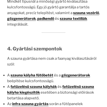
Mindkét típusnál a minőségi gyártó kiválasztása
kulcsfontosságú. Egy jó gyártó garantálja a tartós
anyagokat, precíz telepítést, valamint a
szauna vezérlő
,
gőzgenerátorok
,
padkendő
és
szauna textíliák
integrálását.
4. Gyártási szempontok
A szauna gyártása nem csak a faanyag kiválasztásáról
szól:
A
szauna kályha fűtőbetét
és a
gőzgenerátorok
beépítése kulcsfontosságú.
A
fatüzelésű szauna kályhák
és
fatüzelésű szauna
kályha kiegészítők
esetében a biztonsági előírások
betartása alapvető.
Az
infra szauna gyártás
során a fűtőpanelek