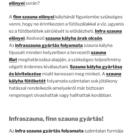
előnyei
során?
A
finn szauna előnyei
kályhánál figyelembe szükséges
venni, hogy ne érintkezzen a fűtőszálakkal a víz, ugyanis
ez a fűtőbetétek sérülését is előidézheti.
Infra szauna
előnyei
. Kedvező
szauna kályha árak olcsón
.
Az
infraszauna gyártás folyamata
szauna kályha
típusait minden helyzetben a tervezett
szauna
illat
meghatározása alapján, a szükséges teljesítmény
végett érdemes kiválasztani.
Szauna kályha gyártása
és kivitelezése
miatt keressen meg minket. A
szauna
kályha fűtőbetét
folyamata számtalan sok jótékony
hatással rendelkezik amelyekről már biztosan
rengeteget olvashattak vagy hallhattak korábban.
Infraszauna, finn szauna gyártás!
Az
infra szauna gyártás folyamata
számtalan formája