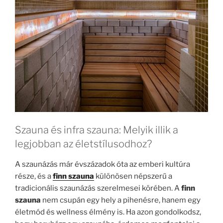
Szauna és infra szauna: Melyik illik a
legjobban az életstílusodhoz?
A szaunázás már évszázadok óta az emberi kultúra
része, és a
finn szauna
különösen népszerű a
tradicionális szaunázás szerelmesei körében. A
finn
szauna
nem csupán egy hely a pihenésre, hanem egy
életmód és wellness élmény is. Ha azon gondolkodsz,