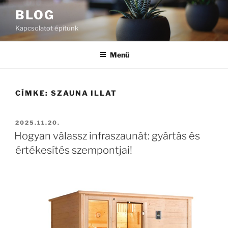
Tartalomhoz
BLOG
Kapcsolatot építünk
Menü
CÍMKE:
SZAUNA ILLAT
BEKÜLDVE:
2025.11.20.
Hogyan válassz infraszaunát: gyártás és
értékesítés szempontjai!