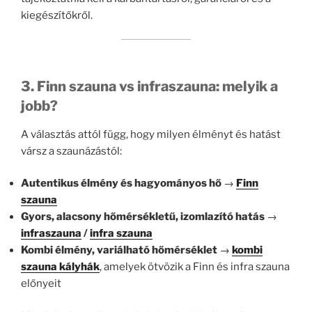
kiegészítőkről.
3. Finn szauna vs infraszauna: melyik a
jobb?
A választás attól függ, hogy milyen élményt és hatást
vársz a szaunázástól:
Autentikus élmény és hagyományos hő
→
Finn
szauna
Gyors, alacsony hőmérsékletű, izomlazító hatás
→
infraszauna
/
infra szauna
Kombi élmény, variálható hőmérséklet
→
kombi
szauna kályhák
, amelyek ötvözik a Finn és infra szauna
előnyeit