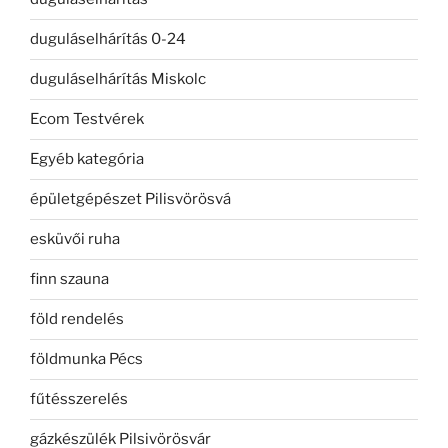
duguláselhárítás 0-24
duguláselhárítás Miskolc
Ecom Testvérek
Egyéb kategória
épületgépészet Pilisvörösvá
esküvői ruha
finn szauna
föld rendelés
földmunka Pécs
fűtésszerelés
gázkészülék Pilsivörösvár