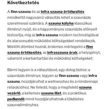
Következtetés
A
finn szauna
és az
infra szauna értékesítés
mindkettő nagyszerű választás lehet a szaunázás
szerelmesei számára. A
szauna kályha
klasszikus
élményt nyújt, és a hagyományos szaunázás előnyeit
biztosítja, míg az
infra szauna
modern technológiával
és alacsonyabb működési költségekkel rendelkezik.
Mielőtt döntést hoznál, érdemes mérlegelni a
finn
szauna értékesítés
, az
infraszauna árak
, a helyigényt,
valamint a karbantartási és működési költségeket.
Bármi legyen is a választásod, egy dolog biztos: a
szaunázás élménye, legyen az
finn szauna
vagy
infra
szauna
, hozzájárulhat a wellnesshez és a mindennapi
relaxációhoz. Ne feledd, hogy a megfelelő
szauna
vezérlő
, a kellemes
szauna illat
, és a praktikus
padkendő
mind hozzájárulhatnak a tökéletes
szaunaélményhez.