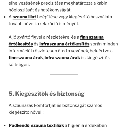
elhelyezésének precizitása meghatározza a kabin
hőeloszlását és hatékonyságát.
A
szauna illat
beépítése vagy kiegészítő használata
tovább növeli a relaxáció élményét.
A jó gyártó figyel a részletekre, és a
finn szauna
értékesítés
és
infraszauna értékesítés
során minden
információt részletesen átad a vevőnek, beleértve a
finn szauna árak
,
infraszauna árak
és kiegészítők
költségeit.
5. Kiegészítők és biztonság
A szaunázás komfortját és biztonságát számos
kiegészítő növeli:
Padkendő
,
szauna textíliák
a higiénia érdekében