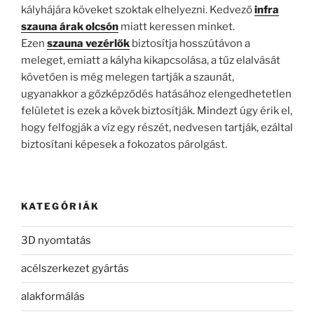
kályhájára köveket szoktak elhelyezni. Kedvező
infra
szauna árak olcsón
miatt keressen minket.
Ezen
szauna vezérlők
biztosítja hosszútávon a
meleget, emiatt a kályha kikapcsolása, a tűz elalvását
követően is még melegen tartják a szaunát,
ugyanakkor a gőzképződés hatásához elengedhetetlen
felületet is ezek a kövek biztosítják. Mindezt úgy érik el,
hogy felfogják a víz egy részét, nedvesen tartják, ezáltal
biztosítani képesek a fokozatos párolgást.
KATEGÓRIÁK
3D nyomtatás
acélszerkezet gyártás
alakformálás