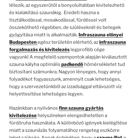
létezik, az egyszerűtől a bonyolultabban kivitelezhető
és kialakítású szaunákig. Eredeti haszna a
tisztálkodással, mosakodással, fürdéssel volt
összeköthető régebben, de szüléseknél és betegek
gyógyítása miatt is alkalmazták.
Infraszauna előnyei
Budapesten
egész területén elérhető, az
infraszauna
forgalmazás és kivitelezés
legprofibb cége
vagyunk! A megfelelő szempontok alapján kiválasztott
szauna kályha optimális
padkendő
hőmérsékletet tud
biztosítani számunkra. Nagyon lényeges, hogy annyi
folyadékot fogyasszunk, amennyit csak lehetséges,
hogy a szervezetünkből az izzadsággal eltávozott víz
helyettesítése lehetséges legyen.
Hazánkban a nyilvános
finn szauna gyártás
kivitelezése
helyszíneken elengedhetetlen a
fürdőruha használata. A különböző igények kielégítése
miatt a szaunázás folyamatához rengeteg eszközre
lehet szükség. Annak érdekében, hogy a
szauna illat
a