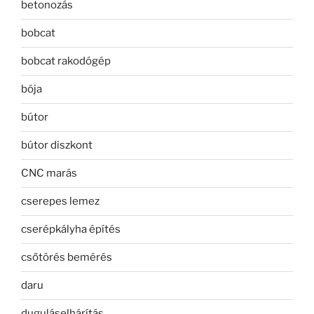
betonozás
bobcat
bobcat rakodógép
bója
bútor
bútor diszkont
CNC marás
cserepes lemez
cserépkályha építés
csőtörés bemérés
daru
duguláselhárítás