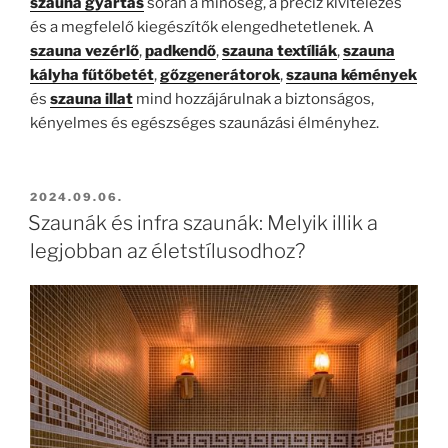
szauna gyártás
során a minőség, a precíz kivitelezés
és a megfelelő kiegészítők elengedhetetlenek. A
szauna vezérlő
,
padkendő
,
szauna textíliák
,
szauna
kályha fűtőbetét
,
gőzgenerátorok
,
szauna kémények
és
szauna illat
mind hozzájárulnak a biztonságos,
kényelmes és egészséges szaunázási élményhez.
BEKÜLDVE:
2024.09.06.
Szaunák és infra szaunák: Melyik illik a
legjobban az életstílusodhoz?