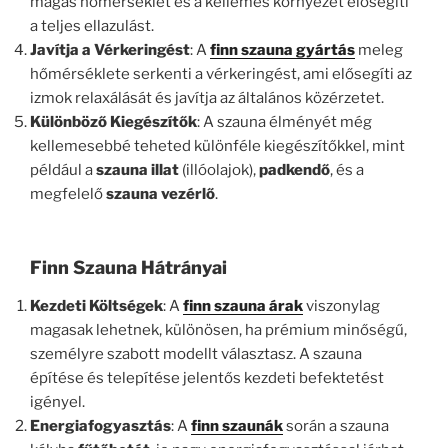
magas hőmérséklet és a kellemes környezet elősegíti
a teljes ellazulást.
Javítja a Vérkeringést
: A
finn szauna gyártás
meleg
hőmérséklete serkenti a vérkeringést, ami elősegíti az
izmok relaxálását és javítja az általános közérzetet.
Különböző Kiegészítők
: A szauna élményét még
kellemesebbé teheted különféle kiegészítőkkel, mint
például a
szauna illat
(illóolajok),
padkendő
, és a
megfelelő
szauna vezérlő
.
Finn Szauna Hátrányai
Kezdeti Költségek
: A
finn szauna árak
viszonylag
magasak lehetnek, különösen, ha prémium minőségű,
személyre szabott modellt választasz. A szauna
építése és telepítése jelentős kezdeti befektetést
igényel.
Energiafogyasztás
: A
finn szaunák
során a szauna