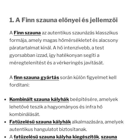
1. A Finn szauna előnyei és jellemzői
A
Finn szauna
az autentikus szaunázás klasszikus
formája, amely magas hőmérsékletet és alacsony
páratartalmat kínál. A hő intenzívebb, a test
gyorsabban izzad, így hatékonyan segíti a
méregtelenítést és a vérkeringés javítását.
A
finn szauna gyártás
során külön figyelmet kell
fordítani:
Kombinált szauna kályhák
beépítésére, amelyek
lehetővé teszik a hagyományos és infra hő
kombinálását.
Fatüzelésű szauna kályhák
alkalmazására, amelyek
autentikus hangulatot biztosítanak.
A
fatüzelésű szauna kályha kiegészítők
,
szauna