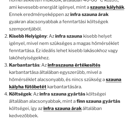
hőmérsékleten működik, általában 40-60 °C között,
ami kevesebb energiát igényel, mint a
szauna kályhák
.
Ennek eredményeképpen az
infra szauna árak
gyakran alacsonyabbak a fenntartási költségek
szempontjából.
Kisebb Helyigény
: Az
infra szauna
kisebb helyet
igényel, mivel nem szükséges a magas hőmérséklet
fenntartása. Ez ideális lehet kisebb lakásokhoz vagy
lakóhelyiségekhez.
Karbantartás
: Az
infraszauna értékesítés
karbantartása általában egyszerűbb, mivel a
hőmérséklet alacsonyabb, és nincs szükség a
szauna
kályha fűtőbetét
karbantartására.
Költségek
: Az
infra szauna gyártás
költségei
általában alacsonyabbak, mint a
finn szauna gyártás
költségei, így az
infra szauna árak
általában
kedvezőbbek.