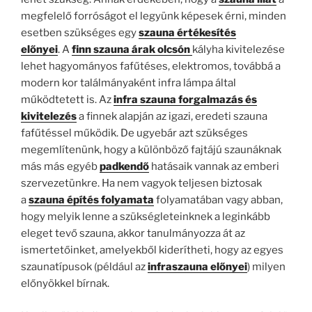
megfelelő forróságot el legyünk képesek érni, minden
esetben szükséges egy
szauna értékesítés
előnyei
. A
finn szauna árak olcsón
kályha kivitelezése
lehet hagyományos fafűtéses, elektromos, továbbá a
modern kor találmányaként infra lámpa által
működtetett is. Az
infra szauna forgalmazás és
kivitelezés
a finnek alapján az igazi, eredeti szauna
fafűtéssel működik. De ugyebár azt szükséges
megemlítenünk, hogy a különböző fajtájú szaunáknak
más más egyéb
padkendő
hatásaik vannak az emberi
szervezetünkre. Ha nem vagyok teljesen biztosak
a
szauna építés folyamata
folyamatában vagy abban,
hogy melyik lenne a szükségleteinknek a leginkább
eleget tevő szauna, akkor tanulmányozza át az
ismertetőinket, amelyekből kiderítheti, hogy az egyes
szaunatípusok (például az
infraszauna előnyei
) milyen
előnyökkel bírnak.