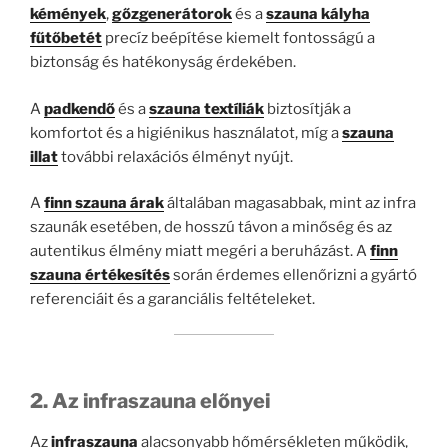
kémények
,
gőzgenerátorok
és a
szauna kályha
fűtőbetét
precíz beépítése kiemelt fontosságú a
biztonság és hatékonyság érdekében.
A
padkendő
és a
szauna textíliák
biztosítják a
komfortot és a higiénikus használatot, míg a
szauna
illat
további relaxációs élményt nyújt.
A
finn szauna árak
általában magasabbak, mint az infra
szaunák esetében, de hosszú távon a minőség és az
autentikus élmény miatt megéri a beruházást. A
finn
szauna értékesítés
során érdemes ellenőrizni a gyártó
referenciáit és a garanciális feltételeket.
2. Az infraszauna előnyei
Az
infraszauna
alacsonyabb hőmérsékleten működik,