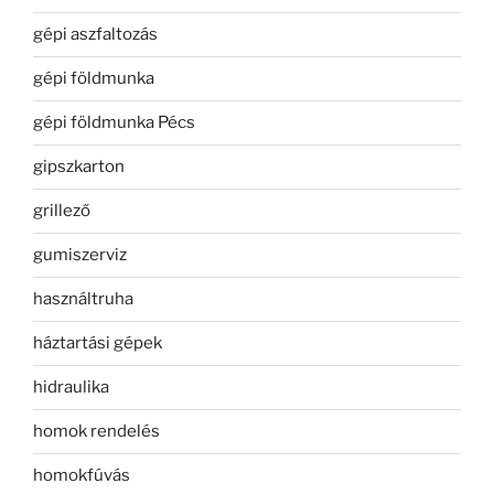
gépi aszfaltozás
gépi földmunka
gépi földmunka Pécs
gipszkarton
grillező
gumiszerviz
használtruha
háztartási gépek
hidraulika
homok rendelés
homokfúvás