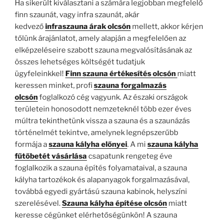
Ha sikerült kiválasztani a számára legjobban megfelelő
finn szaunát, vagy infra szaunát, akár
kedvező
infraszauna árak olcsón
mellett, akkor kérjen
tőlünk árajánlatot, amely alapján a megfelelően az
elképzeléseire szabott szauna megvalósításának az
összes lehetséges költségét tudatjuk
ügyfeleinkkel!
Finn szauna értékesítés olcsón
miatt
keressen minket, profi
szauna forgalmazás
olcsón
foglalkozó cég vagyunk. Az északi országok
területein honosodott nemzeteknél több ezer éves
múltra tekinthetünk vissza a szauna és a szaunázás
történelmét tekintve, amelynek legnépszerűbb
formája a
szauna kályha előnyei
. A mi
szauna kályha
fűtőbetét vásárlása
csapatunk rengeteg éve
foglalkozik a szauna építés folyamataival, a szauna
kályha tartozékok és alapanyagok forgalmazásával,
továbbá egyedi gyártású szauna kabinok, helyszíni
szerelésével.
Szauna kályha építése olcsón
miatt
keresse cégünket elérhetőségünkön! A szauna