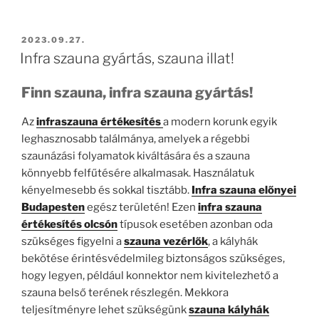
BEKÜLDVE:
2023.09.27.
Infra szauna gyártás, szauna illat!
Finn szauna, infra szauna gyártás!
Az
infraszauna értékesítés
a modern korunk egyik
leghasznosabb találmánya, amelyek a régebbi
szaunázási folyamatok kiváltására és a szauna
könnyebb felfűtésére alkalmasak. Használatuk
kényelmesebb és sokkal tisztább.
Infra szauna előnyei
Budapesten
egész területén! Ezen
infra szauna
értékesítés olcsón
típusok esetében azonban oda
szükséges figyelni a
szauna vezérlők
, a kályhák
bekötése érintésvédelmileg biztonságos szükséges,
hogy legyen, például konnektor nem kivitelezhető a
szauna belső terének részlegén. Mekkora
teljesítményre lehet szükségünk
szauna kályhák