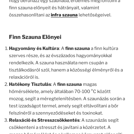
hogy beruházz egy szaunába, érdemes megfontolni a
finn szauna előnyeit és hátrányait, valamint
összehasonlítani az
infra szauna
lehetőségeivel.
Finn Szauna Előnyei
Hagyomány és Kultúra
: A
finn szauna
a finn kultúra
szerves része, és az évszázados hagyományokkal
rendelkezik. A szauna használata nem csupán a
tisztálkodásról szól, hanem a közösségi élményről és a
relaxációról is.
Hatékony Tisztulás
: A
finn szauna
magas
hőmérséklete, amely általában 70-100 °C között
mozog, segít a méregtelenítésben. A szaunázás során a
test izzadságot termel, amely segít eltávolítani a bőr
felszínéről a szennyeződéseket és toxinokat.
Relaxáció és Stresszcsökkentés
: A szaunázás segít
csökkenteni a stresszt és javítani a közérzetet. A