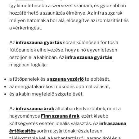
így kíméletesebb a szervezet számára, és gyorsabban
hozzáférhető a szaunázás élménye. Az infra sugarak
mélyen hatolnak a bőr alá, elősegítve az izomlazítást és
a vérkeringést.
Az
infraszauna gyártás
során különösen fontos a
fűtőpanelek elhelyezése, hogy a hő egyenletesen
oszoljon el a kabinban. Az
infra szauna gyártás
magában foglalja:
a fűtőpanelek és a
szauna vezérlő
telepítését,
az energiatakarékos működés optimalizálását,
és a kabin megfelelő szigetelését.
Az
infraszauna árak
általában kedvezőbbek, mint a
hagyományos
Finn szauna árak
, ezért kisebb
költségvetés esetén ideális választás. Az
infraszauna
értékesítés
során a gyártónak részletesen
tájékoztatnia kell a karbantartásról, garanciáról és a