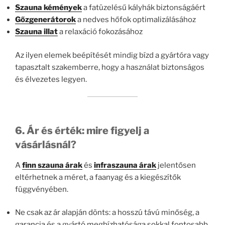
Szauna kémények
a fatüzelésű kályhák biztonságáért
Gőzgenerátorok
a nedves hőfok optimalizálásához
Szauna illat
a relaxáció fokozásához
Az ilyen elemek beépítését mindig bízd a gyártóra vagy
tapasztalt szakemberre, hogy a használat biztonságos
és élvezetes legyen.
6. Ár és érték: mire figyelj a
vásárlásnál?
A
finn szauna árak
és
infraszauna árak
jelentősen
eltérhetnek a méret, a faanyag és a kiegészítők
függvényében.
Ne csak az ár alapján dönts: a hosszú távú minőség, a
garancia és a gyártó megbízhatósága sokkal fontosabb.