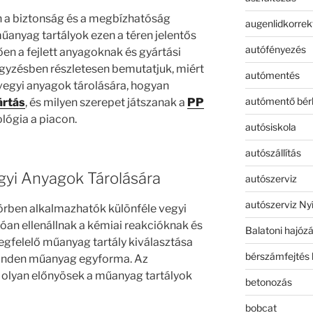
n a biztonság és a megbízhatóság
augenlidkorrek
anyag tartályok ezen a téren jelentős
autófényezés
en a fejlett anyagoknak és gyártási
gyzésben részletesen bemutatjuk, miért
autómentés
vegyi anyagok tárolására, hogyan
autómentő bér
ártás
, és milyen szerepet játszanak a
PP
lógia a piacon.
autósiskola
autószállítás
gyi Anyagok Tárolására
autószerviz
autószerviz Ny
örben alkalmazhatók különféle vegyi
lóan ellenállnak a kémiai reakcióknak és
Balatoni hajóz
egfelelő műanyag tartály kiválasztása
bérszámfejtés 
minden műanyag egyforma. Az
 olyan előnyösek a műanyag tartályok
betonozás
bobcat