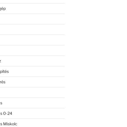
gép
z
pítés
rés
ás
ás 0-24
ás Miskolc