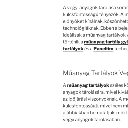
A vegyi anyagok tárolása sorá
kulcsfontosságú tényezők. A mű
előnyöket kínálnak, köszönhető
technológiáknak. Ebben a beje
ideálisak a műanyag tartályok 
történik a
műanyag tartály gy
tartályok
és a
Paneltim
techno
Műanyag Tartályok Ve
A
műanyag tartályok
széles k
anyagok tárolására, mivel kivá
az időjárási viszonyoknak. A m
kulcsfontosságú, mivel nem 
alábbiakban bemutatjuk, miért
vegyi anyagok tárolásában.