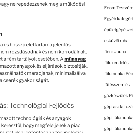
 vagy ne repedezzenek meg a működési
Ecom Testvér
Egyéb kategóri
épületgépészet
m
esküvői ruha
a és hosszú élettartama jelentős
finn szauna
 nem rozsdásodnak és nem korrodálnak,
t a fém tartályok esetében. A
műanyag
föld rendelés
mazott anyagok és eljárások biztosítják,
 használhatók maradjanak, minimalizálva
földmunka Péc
 a cserék gyakoriságát.
fűtésszerelés
gázkészülék Pi
ás: Technológiai Fejlődés
gépi aszfaltozá
gépi földmunk
lmazott technológiák és anyagok
keresztül, hogy megfeleljenek a piaci
gépi földmunk
mutatjuk a legfontosabb technológiai