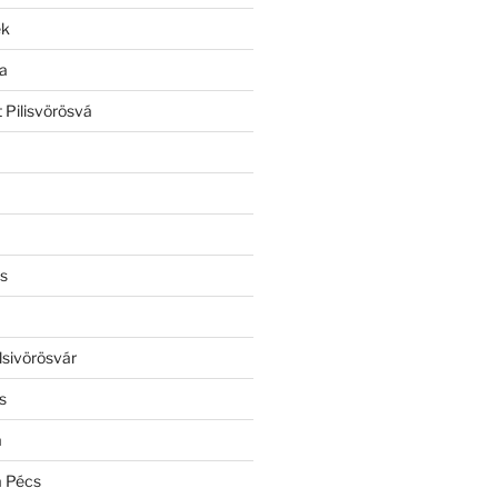
ek
a
 Pilisvörösvá
s
lsivörösvár
s
a
a Pécs