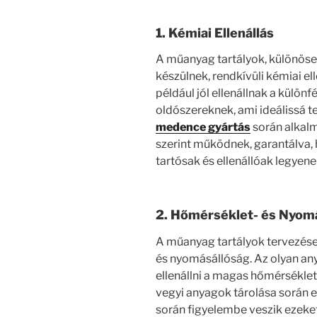
1. Kémiai Ellenállás
A műanyag tartályok, különöse
készülnek, rendkívüli kémiai el
például jól ellenállnak a külön
oldószereknek, ami ideálissá t
medence gyártás
során alkalm
szerint működnek, garantálva, 
tartósak és ellenállóak legyene
2. Hőmérséklet- és Nyom
A műanyag tartályok tervezés
és nyomásállóság. Az olyan any
ellenállni a magas hőmérsékle
vegyi anyagok tárolása során 
során figyelembe veszik ezeket