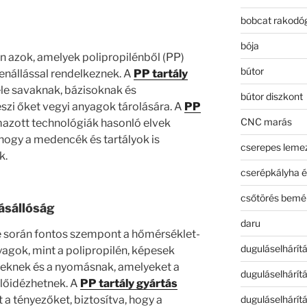
bobcat rakodó
bója
n azok, amelyek polipropilénből (PP)
bútor
lenállással rendelkeznek. A
PP tartály
féle savaknak, bázisoknak és
bútor diszkont
eszi őket vegyi anyagok tárolására. A
PP
CNC marás
azott technológiák hasonló elvek
hogy a medencék és tartályok is
cserepes leme
k.
cserépkályha é
csőtörés bemé
ásállóság
daru
e során fontos szempont a hőmérséklet-
duguláselhárít
agok, mint a polipropilén, képesek
teknek és a nyomásnak, amelyeket a
duguláselhárít
előidézhetnek. A
PP tartály gyártás
 a tényezőket, biztosítva, hogy a
duguláselhárít