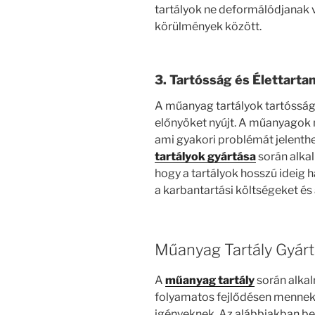
tartályok ne deformálódjanak
körülmények között.
3. Tartósság és Élettarta
A műanyag tartályok tartósság
előnyöket nyújt. A műanyagok
ami gyakori problémát jelenthe
tartályok gyártása
során alkal
hogy a tartályok hosszú ideig
a karbantartási költségeket és
Műanyag Tartály Gyárt
A
műanyag tartály
során alka
folyamatos fejlődésen mennek 
igényeknek. Az alábbiakban be