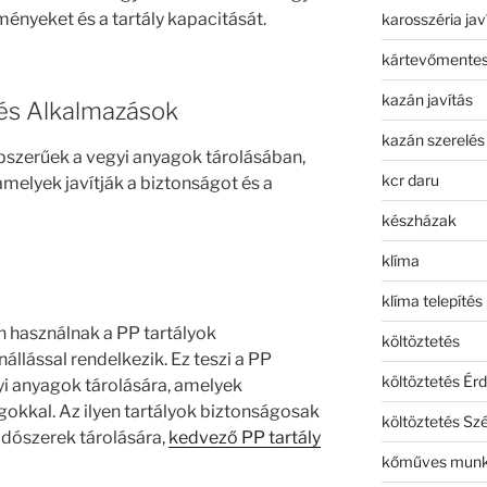
ményeket és a tartály kapacitását.
karosszéria jav
kártevőmentes
kazán javítás
 és Alkalmazások
kazán szerelés
szerűek a vegyi anyagok tárolásában,
kcr daru
amelyek javítják a biztonságot és a
készházak
klíma
klíma telepítés
n használnak a PP tartályok
költöztetés
nállással rendelkezik. Ez teszi a PP
költöztetés Érd
gyi anyagok tárolására, amelyek
okkal. Az ilyen tartályok biztonságosak
költöztetés Sz
oldószerek tárolására,
kedvező PP tartály
kőműves mun