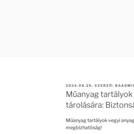
BEKÜLDVE:
2024.08.29.
SZERZŐ:
BAADMI
Műanyag tartályok
tárolására: Bizton
Műanyag tartályok vegyi anyag
megbízhatóság!