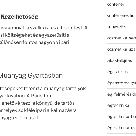
konténer
konténeres hull
ű Kezelhetőség
könyvelés
gkönnyíti a szállítást és a telepítést. A
ási költségeket és egyszerűsíti a
kozmetikai seb
különösen fontos nagyobb ipari
kozmetikai sza
lakásfelújítás
légcsatorna
a Műanyag Gyártásban
légcsatorna gy
etőségeket teremt a műanyag tartályok
légi felmérés d
ártásában. A Paneltim
ehetővé teszi a könnyű, de tartós
légtechnika
amelyek sokféle ipari alkalmazásra
légtechnikai b
anyagok tárolását.
légtechnikai e