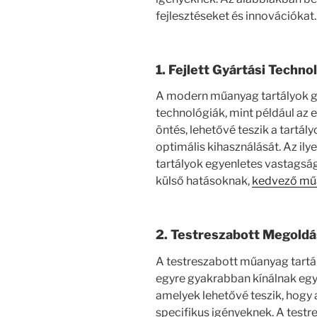
fejlesztéseket és innovációkat.
1. Fejlett Gyártási Techno
A modern műanyag tartályok gy
technológiák, mint például az e
öntés, lehetővé teszik a tartá
optimális kihasználását. Az ily
tartályok egyenletes vastagság
külső hatásoknak,
kedvező műa
2. Testreszabott Megold
A testreszabott műanyag tartál
egyre gyakrabban kínálnak egy
amelyek lehetővé teszik, hogy 
specifikus igényeknek. A testr