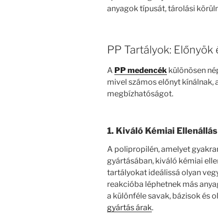
anyagok típusát, tárolási körül
PP Tartályok: Előnyök
A
PP medencék
különösen nép
mivel számos előnyt kínálnak, 
megbízhatóságot.
1. Kiváló Kémiai Ellenállás
A polipropilén, amelyet gyakra
gyártásában, kiváló kémiai elle
tartályokat ideálissá olyan ve
reakcióba léphetnek más anyag
a különféle savak, bázisok és 
gyártás árak
.