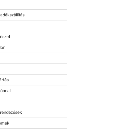
adékszállítás
észet
lon
ártás
rónnal
erendezések
lemek