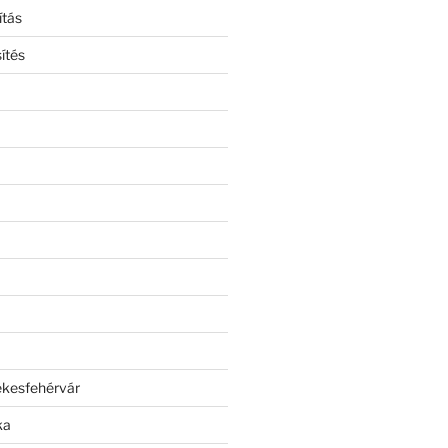
ítás
ítés
ékesfehérvár
ka