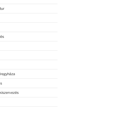
tur
lés
íregyháza
ás
kiszervezés