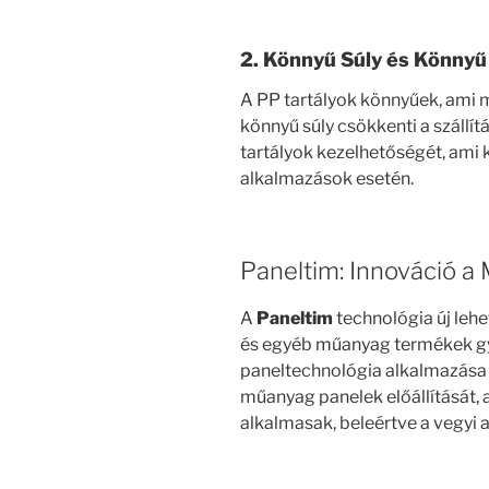
2. Könnyű Súly és Könny
A PP tartályok könnyűek, ami me
könnyű súly csökkenti a szállít
tartályok kezelhetőségét, ami 
alkalmazások esetén.
Paneltim: Innováció 
A
Paneltim
technológia új leh
és egyéb műanyag termékek gy
paneltechnológia alkalmazása l
műanyag panelek előállítását, 
alkalmasak, beleértve a vegyi 