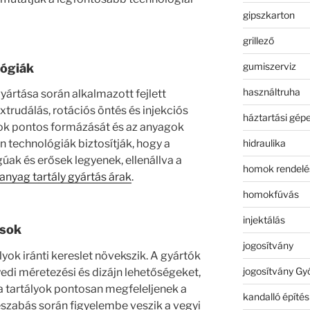
gipszkarton
grillező
gumiszerviz
lógiák
használtruha
ártása során alkalmazott fejlett
xtrudálás, rotációs öntés és injekciós
háztartási gép
lyok pontos formázását és az anyagok
hidraulika
en technológiák biztosítják, hogy a
úak és erősek legyenek, ellenállva a
homok rendelé
nyag tartály gyártás árak
.
homokfúvás
injektálás
ások
jogosítvány
yok iránti kereslet növekszik. A gyártók
jogosítvány Gy
edi méretezési és dizájn lehetőségeket,
a tartályok pontosan megfeleljenek a
kandalló építés
eszabás során figyelembe veszik a vegyi