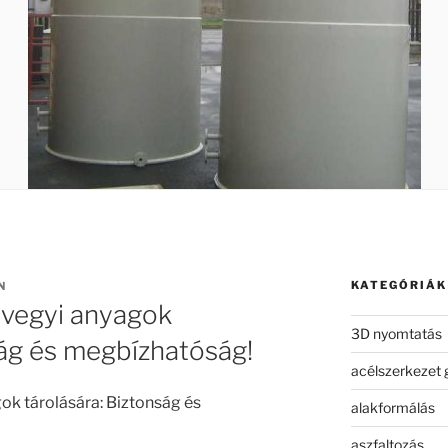
KATEGÓRIÁK
N
 vegyi anyagok
3D nyomtatás
ság és megbízhatóság!
acélszerkezet 
ok tárolására: Biztonság és
alakformálás
aszfaltozás