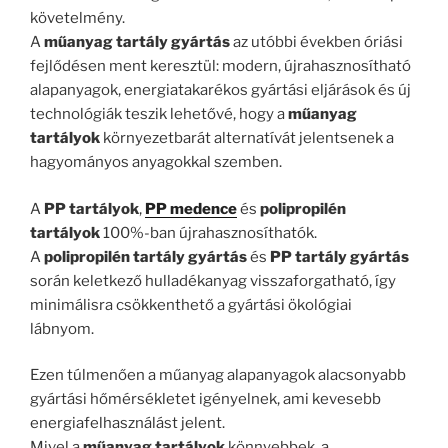
követelmény.
A
műanyag tartály gyártás
az utóbbi években óriási
fejlődésen ment keresztül: modern, újrahasznosítható
alapanyagok, energiatakarékos gyártási eljárások és új
technológiák teszik lehetővé, hogy a
műanyag
tartályok
környezetbarát alternatívát jelentsenek a
hagyományos anyagokkal szemben.
A
PP tartályok
,
PP medence
és
polipropilén
tartályok
100%-ban újrahasznosíthatók.
A
polipropilén tartály gyártás
és
PP tartály gyártás
során keletkező hulladékanyag visszaforgatható, így
minimálisra csökkenthető a gyártási ökológiai
lábnyom.
Ezen túlmenően a műanyag alapanyagok alacsonyabb
gyártási hőmérsékletet igényelnek, ami kevesebb
energiafelhasználást jelent.
Mivel a
műanyag tartályok
könnyebbek, a