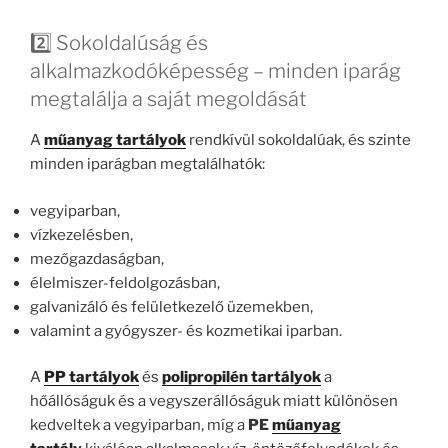
2️⃣ Sokoldalúság és
alkalmazkodóképesség – minden iparág
megtalálja a saját megoldását
A
műanyag tartályok
rendkívül sokoldalúak, és szinte
minden iparágban megtalálhatók:
vegyiparban,
vízkezelésben,
mezőgazdaságban,
élelmiszer-feldolgozásban,
galvanizáló és felületkezelő üzemekben,
valamint a gyógyszer- és kozmetikai iparban.
A
PP tartályok
és
polipropilén tartályok
a
hőállóságuk és a vegyszerállóságuk miatt különösen
kedveltek a vegyiparban, míg a
PE
műanyag