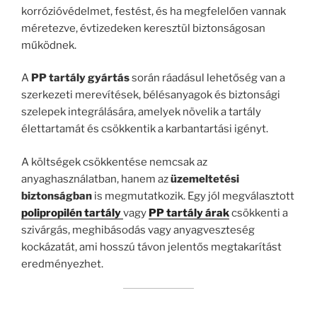
korrózióvédelmet, festést, és ha megfelelően vannak
méretezve, évtizedeken keresztül biztonságosan
működnek.
A
PP tartály gyártás
során ráadásul lehetőség van a
szerkezeti merevítések, bélésanyagok és biztonsági
szelepek integrálására, amelyek növelik a tartály
élettartamát és csökkentik a karbantartási igényt.
A költségek csökkentése nemcsak az
anyaghasználatban, hanem az
üzemeltetési
biztonságban
is megmutatkozik. Egy jól megválasztott
polipropilén tartály
vagy
PP tartály árak
csökkenti a
szivárgás, meghibásodás vagy anyagveszteség
kockázatát, ami hosszú távon jelentős megtakarítást
eredményezhet.