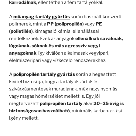
korrodálnak
, ellentétben a fém tartályokkal.
A
műanyag tartály gyártás
során használt korszerű
polimerek, mint a
PP (polipropilén)
vagy
PE
(polietilén)
, kimagasló kémiai ellenállással
rendelkeznek. Ezek az anyagok
ellenállnak savaknak,
lúgoknak, sóknak és más agresszív vegyi
anyagoknak
, így kiválóan alkalmasak vegyipari,
élelmiszeripari vagy vízkezelő rendszerekhez.
A
polipropilén tartály gyártás
során a hegesztett
kivitel biztosítja, hogy a tartályok zártak és
szivárgásmentesek maradjanak, még nagy nyomás
vagy magas hőmérséklet mellett is. Egy jól
megtervezett
polipropilén tartály
akár
20–25 évig is
biztonságosan használható
, minimális karbantartási
igény mellett.