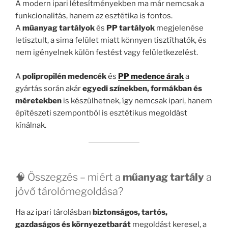
A modern ipari létesítményekben ma már nemcsak a
funkcionalitás, hanem az esztétika is fontos.
A
műanyag tartályok
és
PP tartályok
megjelenése
letisztult, a sima felület miatt könnyen tisztíthatók, és
nem igényelnek külön festést vagy felületkezelést.
A
polipropilén medencék
és
PP medence árak
a
gyártás során akár
egyedi színekben, formákban és
méretekben
is készülhetnek, így nemcsak ipari, hanem
építészeti szempontból is esztétikus megoldást
kínálnak.
🧠 Összegzés – miért a
műanyag tartály
a
jövő tárolómegoldása?
Ha az ipari tárolásban
biztonságos, tartós,
gazdaságos és környezetbarát
megoldást keresel, a