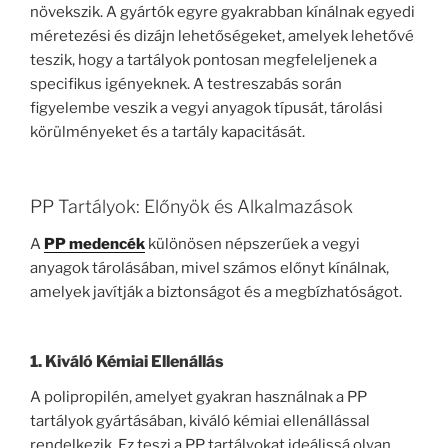
növekszik. A gyártók egyre gyakrabban kínálnak egyedi
méretezési és dizájn lehetőségeket, amelyek lehetővé
teszik, hogy a tartályok pontosan megfeleljenek a
specifikus igényeknek. A testreszabás során
figyelembe veszik a vegyi anyagok típusát, tárolási
körülményeket és a tartály kapacitását.
PP Tartályok: Előnyök és Alkalmazások
A
PP medencék
különösen népszerűek a vegyi
anyagok tárolásában, mivel számos előnyt kínálnak,
amelyek javítják a biztonságot és a megbízhatóságot.
1. Kiváló Kémiai Ellenállás
A polipropilén, amelyet gyakran használnak a PP
tartályok gyártásában, kiváló kémiai ellenállással
rendelkezik. Ez teszi a PP tartályokat ideálissá olyan