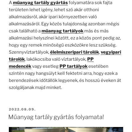
A
műanyag tartály gyártás
folyamatára sok fajta
területen lehet igény, lehet szó akár otthoni
alkalmazásról, akár ipari környezetben való
alkalmazásáról. Egy közös tulajdonság azonban mégis
csak található a
műanyag tartályok
más és más
alkalmazási helyszínei között, ez a közös pont pedig az,
hogy egy remek minőségű eszközökre lesz szükség.
Szennyvíztartályok,
élelmiszeripari tárolók
,
vegyipari
tárolók
, lakókocsiba való víztartályok,
PP
medencék
vagy esetleg
PP tartályok
esetében
szintén nagy hangsúlyt kell fektetni arra, hogy ezek a
berendezések időtállók legyenek, és hosszú éveken át
szolgáljanak majd minket.
BEKÜLDVE:
2022.08.09.
Műanyag tartály gyártás folyamata!