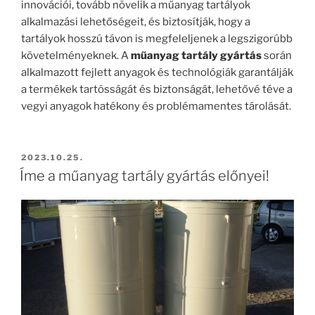
innovációi, tovább növelik a műanyag tartályok
alkalmazási lehetőségeit, és biztosítják, hogy a
tartályok hosszú távon is megfeleljenek a legszigorúbb
követelményeknek. A
műanyag tartály gyártás
során
alkalmazott fejlett anyagok és technológiák garantálják
a termékek tartósságát és biztonságát, lehetővé téve a
vegyi anyagok hatékony és problémamentes tárolását.
BEKÜLDVE:
2023.10.25.
Íme a műanyag tartály gyártás előnyei!