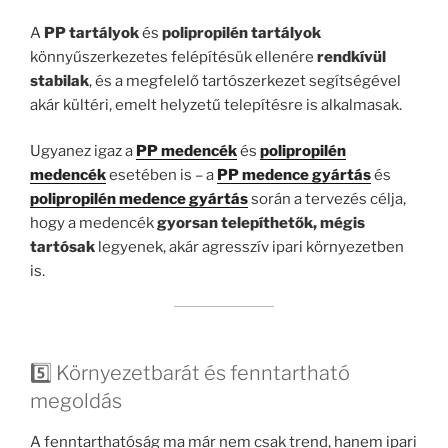
A
PP tartályok
és
polipropilén tartályok
könnyűszerkezetes felépítésük ellenére
rendkívül
stabilak
, és a megfelelő tartószerkezet segítségével
akár kültéri, emelt helyzetű telepítésre is alkalmasak.
Ugyanez igaz a
PP medencék
és
polipropilén
medencék
esetében is – a
PP medence gyártás
és
polipropilén medence gyártás
során a tervezés célja,
hogy a medencék
gyorsan telepíthetők, mégis
tartósak
legyenek, akár agresszív ipari környezetben
is.
5️⃣ Környezetbarát és fenntartható
megoldás
A fenntarthatóság ma már nem csak trend, hanem ipari