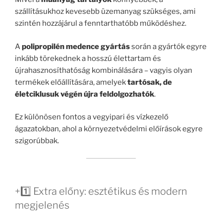
szállításukhoz kevesebb üzemanyag szükséges, ami
szintén hozzájárul a fenntarthatóbb működéshez.
A
polipropilén medence gyártás
során a gyártók egyre
inkább törekednek a hosszú élettartam és
újrahasznosíthatóság kombinálására – vagyis olyan
termékek előállítására, amelyek
tartósak, de
életciklusuk végén újra feldolgozhatók
.
Ez különösen fontos a vegyipari és vízkezelő
ágazatokban, ahol a környezetvédelmi előírások egyre
szigorúbbak.
+1️⃣ Extra előny: esztétikus és modern
megjelenés