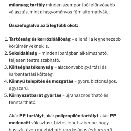
műanyag tartály
minden szempontból előnyösebb
választás, mint a hagyományos fém alternatívák.
Összefoglalva az 5 legfőbb okot:
Tartósság és korrózióállóság
– ellenáll a legnehezebb
körülményeknek is.
Sokoldalúság
– minden iparágban alkalmazható,
teljesen testre szabható.
Költséghatékonyság
– alacsonyabb gyártási és
karbantartási költség.
Könnyű telepítés és mozgatás
– gyors, biztonságos,
egyszerű.
Környezetbarát gyártás
– újrahasznosítható és
fenntartható.
Akár
PP tartályt
, akár
polipropilén tartályt
, akár
PP
medencét
választasz, biztos lehetsz benne, hogy
hosszú távon megbízható, gazdaságos és korszerű