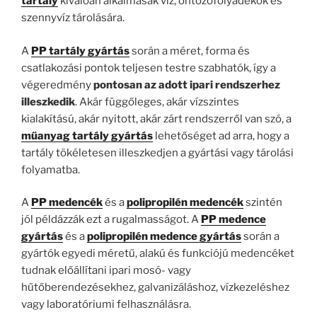
tartály
kiválóan alkalmasak víz, öntözőfolyadékok és
szennyvíz tárolására.
A
PP tartály gyártás
során a méret, forma és
csatlakozási pontok teljesen testre szabhatók, így a
végeredmény
pontosan az adott ipari rendszerhez
illeszkedik
. Akár függőleges, akár vízszintes
kialakítású, akár nyitott, akár zárt rendszerről van szó, a
műanyag tartály gyártás
lehetőséget ad arra, hogy a
tartály tökéletesen illeszkedjen a gyártási vagy tárolási
folyamatba.
A
PP medencék
és a
polipropilén medencék
szintén
jól példázzák ezt a rugalmasságot. A
PP medence
gyártás
és a
polipropilén medence gyártás
során a
gyártók egyedi méretű, alakú és funkciójú medencéket
tudnak előállítani ipari mosó- vagy
hűtőberendezésekhez, galvanizáláshoz, vízkezeléshez
vagy laboratóriumi felhasználásra.