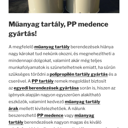
Műanyag tartály, PP medence
gyártás!
A megfelelő
műanyag tartály
berendezések hiánya
nagy károkat tud nekünk okozni, és megnehezítheti a
mindennapi dolgokat, valamint akár még teljes
munkafolyamatok is szünetelhetnek emiatt, ha sűrűn
szükséges törődni a
polipropilén tartály gyártás
és a
cserével. A
PP tartály
remek megoldást biztosít
az
egyedi berendezések gyártása
során is, hiszen az
igények alapján nagyon egyszerűen alakítható
eszközök, valamint kedvező
műanyag tartály
árak
mellett kivitelezhetőek. A nálunk
beszerezhető
PP medence
vagy
műanyag
tartály
berendezések nagyon magas és kiváló