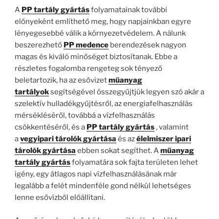
A
PP tartály gyártás
folyamatainak további
előnyeként említhető meg, hogy napjainkban egyre
lényegesebbé válik a környezetvédelem. A nálunk
beszerezhető
PP medence
berendezések nagyon
magas és kiváló minőséget biztosítanak. Ebbe a
részletes fogalomba rengeteg sok tényező
beletartozik, ha az esővizet
műanyag
tartályok
segítségével összegyűjtjük legyen szó akár a
szelektív hulladékgyűjtésről, az energiafelhasználás
mérsékléséről, továbbá a vízfelhasználás
csökkentéséről, és a
PP tartály gyártás
, valamint
a
vegyipari tárolók gyártása
és az
élelmiszer ipari
tárolók gyártása
ebben sokat segíthet. A
műanyag
tartály gyártás
folyamatára sok fajta területen lehet
igény, egy átlagos napi vízfelhasználásának már
legalább a felét mindenféle gond nélkül lehetséges
lenne esővízből előállítani.