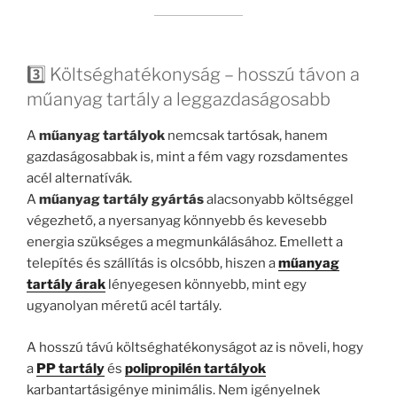
3️⃣ Költséghatékonyság – hosszú távon a
műanyag tartály a leggazdaságosabb
A
műanyag tartályok
nemcsak tartósak, hanem
gazdaságosabbak is, mint a fém vagy rozsdamentes
acél alternatívák.
A
műanyag tartály gyártás
alacsonyabb költséggel
végezhető, a nyersanyag könnyebb és kevesebb
energia szükséges a megmunkálásához. Emellett a
telepítés és szállítás is olcsóbb, hiszen a
műanyag
tartály árak
lényegesen könnyebb, mint egy
ugyanolyan méretű acél tartály.
A hosszú távú költséghatékonyságot az is növeli, hogy
a
PP tartály
és
polipropilén tartályok
karbantartásigénye minimális. Nem igényelnek