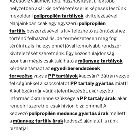
Az esővíz valamely fokú hasznosítását a legtöbb
helyzetben akár kis befektetéssel is képesek leszünk
megoldani
polipropilén tartályok
kivitelezésével.
Napjainkban csak egy egyszerű
polipropilén
tartály
beszerzésével is kivitelezhető az öntözéshez
történő felhasználás, de természetesen meg fog
térülni az is, ha egy ennél jóval komolyabb rendszer
kivitelezését szeretnénk. Egy közös tulajdonság
azonban mégis csak található a
műanyag tartályok
kérdése támadt az
egyedi berendezések
tervezése
vagy a
PP tartályok
kapcsán? Bátran vegye
fel cégünkkel a kapcsolatot
PP tartály gyártás
miatt!
A kollégák már várják jelentkezését, akár egyéb
információkra lenne szüksége a
PP tartály árak
, akár
rendelni szeretne, csak hívjon bizalommal! A
kedvező
polipropilén
medence gyártás árak
mellett
a
műanyag tartály árak
kedvező ajánlatát is ránk
bízhatja!