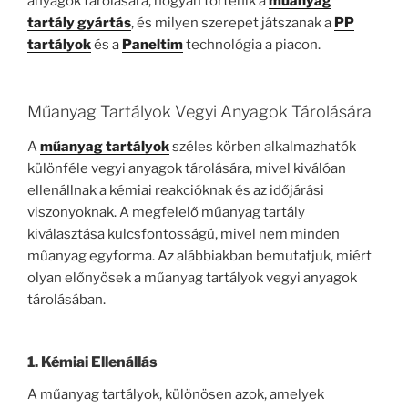
anyagok tárolására, hogyan történik a
műanyag
tartály gyártás
, és milyen szerepet játszanak a
PP
tartályok
és a
Paneltim
technológia a piacon.
Műanyag Tartályok Vegyi Anyagok Tárolására
A
műanyag tartályok
széles körben alkalmazhatók
különféle vegyi anyagok tárolására, mivel kiválóan
ellenállnak a kémiai reakcióknak és az időjárási
viszonyoknak. A megfelelő műanyag tartály
kiválasztása kulcsfontosságú, mivel nem minden
műanyag egyforma. Az alábbiakban bemutatjuk, miért
olyan előnyösek a műanyag tartályok vegyi anyagok
tárolásában.
1. Kémiai Ellenállás
A műanyag tartályok, különösen azok, amelyek