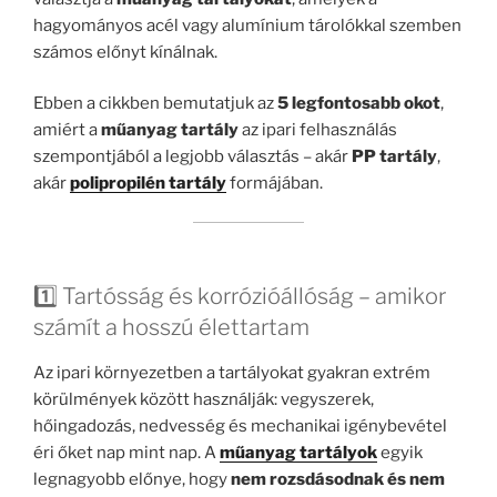
hagyományos acél vagy alumínium tárolókkal szemben
számos előnyt kínálnak.
Ebben a cikkben bemutatjuk az
5 legfontosabb okot
,
amiért a
műanyag tartály
az ipari felhasználás
szempontjából a legjobb választás – akár
PP tartály
,
akár
polipropilén tartály
formájában.
1️⃣ Tartósság és korrózióállóság – amikor
számít a hosszú élettartam
Az ipari környezetben a tartályokat gyakran extrém
körülmények között használják: vegyszerek,
hőingadozás, nedvesség és mechanikai igénybevétel
éri őket nap mint nap. A
műanyag tartályok
egyik
legnagyobb előnye, hogy
nem rozsdásodnak és nem