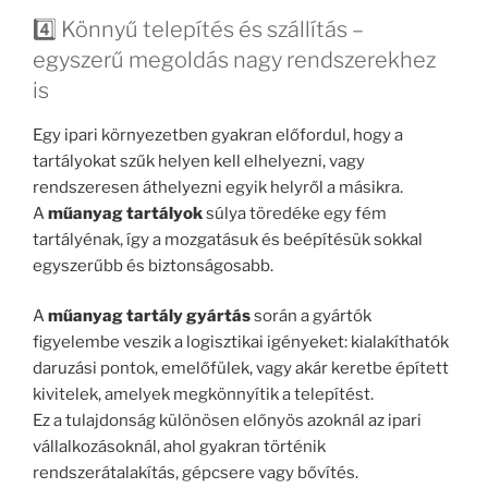
4️⃣ Könnyű telepítés és szállítás –
egyszerű megoldás nagy rendszerekhez
is
Egy ipari környezetben gyakran előfordul, hogy a
tartályokat szűk helyen kell elhelyezni, vagy
rendszeresen áthelyezni egyik helyről a másikra.
A
műanyag tartályok
súlya töredéke egy fém
tartályénak, így a mozgatásuk és beépítésük sokkal
egyszerűbb és biztonságosabb.
A
műanyag tartály gyártás
során a gyártók
figyelembe veszik a logisztikai igényeket: kialakíthatók
daruzási pontok, emelőfülek, vagy akár keretbe épített
kivitelek, amelyek megkönnyítik a telepítést.
Ez a tulajdonság különösen előnyös azoknál az ipari
vállalkozásoknál, ahol gyakran történik
rendszerátalakítás, gépcsere vagy bővítés.