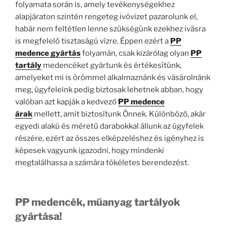
folyamata során is, amely tevékenységekhez
alapjáraton szintén rengeteg ivóvizet pazarolunk el,
habár nem feltétlen lenne szükségünk ezekhez ivásra
is megfelelő tisztaságú vízre. Éppen ezért a
PP
medence gyártás
folyamán, csak kizárólag olyan
PP
tartály
medencéket gyártunk és értékesítünk,
amelyeket mi is örömmel alkalmaznánk és vásárolnánk
meg, ügyfeleink pedig biztosak lehetnek abban, hogy
valóban azt kapják a kedvező
PP medence
árak
mellett, amit biztosítunk Önnek. Különböző, akár
egyedi alakú és méretű darabokkal állunk az ügyfelek
részére, ezért az összes elképzeléshez és igényhez is
képesek vagyunk igazodni, hogy mindenki
megtalálhassa a számára tökéletes berendezést.
PP medencék, műanyag tartályok
gyártása!