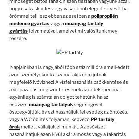
minőséget biztosítanak, hiszen tisztában vagyunk azzal,
hogy csak akkor lesz egy vásárlóból elégedett vevő, ha
örömmel teli lesz ebben az esetben a
polipropilén
medence gyártás
vagy a
műanyag tartály
gyártás
folyamatával, amelyet mi valósítunk meg
részére.
Napjainkban is nagyjából több száz millióra emelkedett
azon személyeknek a száma, akik nem jutnak
megfelelő ivóvízhez! A vízfelhasználás csökkentése és
a víz pazarlás megszüntetésének az érdekében már
egyénileg is számtalan dolgot tehetünk, ha az
esővizet
műanyag tartályok
segítségével
összegyűjtjük, és ezt használjuk fel esetleg az öntözés,
vagy a WC öblítés folyamán, kedvező
PP tartály
árak
mellett vállaljuk el munkát. Az esővizet
használhatjuk ezen kívül akár a mosás vagy a takarítás