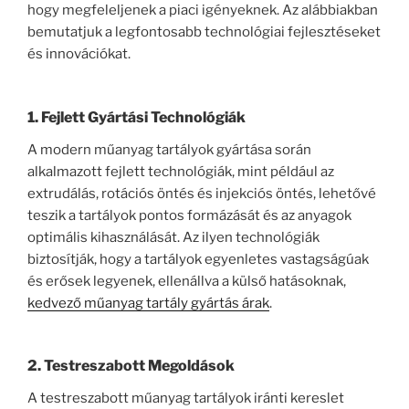
hogy megfeleljenek a piaci igényeknek. Az alábbiakban
bemutatjuk a legfontosabb technológiai fejlesztéseket
és innovációkat.
1. Fejlett Gyártási Technológiák
A modern műanyag tartályok gyártása során
alkalmazott fejlett technológiák, mint például az
extrudálás, rotációs öntés és injekciós öntés, lehetővé
teszik a tartályok pontos formázását és az anyagok
optimális kihasználását. Az ilyen technológiák
biztosítják, hogy a tartályok egyenletes vastagságúak
és erősek legyenek, ellenállva a külső hatásoknak,
kedvező műanyag tartály gyártás árak
.
2. Testreszabott Megoldások
A testreszabott műanyag tartályok iránti kereslet