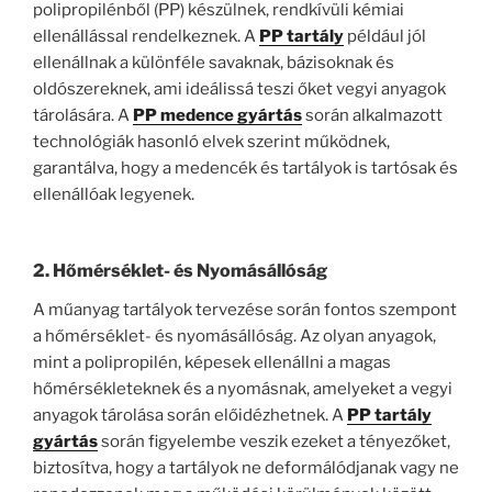
polipropilénből (PP) készülnek, rendkívüli kémiai
ellenállással rendelkeznek. A
PP tartály
például jól
ellenállnak a különféle savaknak, bázisoknak és
oldószereknek, ami ideálissá teszi őket vegyi anyagok
tárolására. A
PP medence gyártás
során alkalmazott
technológiák hasonló elvek szerint működnek,
garantálva, hogy a medencék és tartályok is tartósak és
ellenállóak legyenek.
2. Hőmérséklet- és Nyomásállóság
A műanyag tartályok tervezése során fontos szempont
a hőmérséklet- és nyomásállóság. Az olyan anyagok,
mint a polipropilén, képesek ellenállni a magas
hőmérsékleteknek és a nyomásnak, amelyeket a vegyi
anyagok tárolása során előidézhetnek. A
PP tartály
gyártás
során figyelembe veszik ezeket a tényezőket,
biztosítva, hogy a tartályok ne deformálódjanak vagy ne