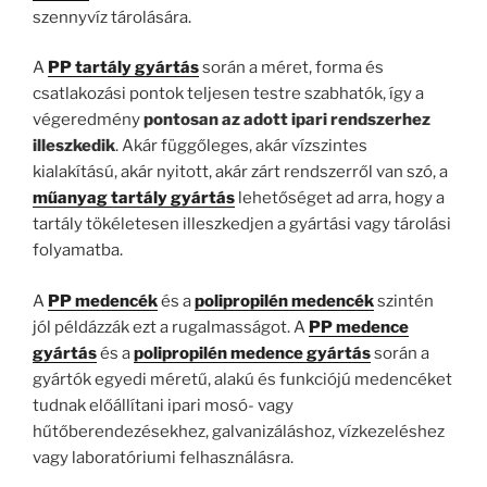
szennyvíz tárolására.
A
PP tartály gyártás
során a méret, forma és
csatlakozási pontok teljesen testre szabhatók, így a
végeredmény
pontosan az adott ipari rendszerhez
illeszkedik
. Akár függőleges, akár vízszintes
kialakítású, akár nyitott, akár zárt rendszerről van szó, a
műanyag tartály gyártás
lehetőséget ad arra, hogy a
tartály tökéletesen illeszkedjen a gyártási vagy tárolási
folyamatba.
A
PP medencék
és a
polipropilén medencék
szintén
jól példázzák ezt a rugalmasságot. A
PP medence
gyártás
és a
polipropilén medence gyártás
során a
gyártók egyedi méretű, alakú és funkciójú medencéket
tudnak előállítani ipari mosó- vagy
hűtőberendezésekhez, galvanizáláshoz, vízkezeléshez
vagy laboratóriumi felhasználásra.