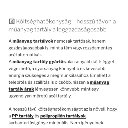
3️⃣ Költséghatékonyság – hosszú távon a
műanyag tartály a leggazdaságosabb
A
műanyag tartályok
nemcsak tartósak, hanem
gazdaságosabbak is, mint a fém vagy rozsdamentes
acél alternatívák.
A
műanyag tartály gyártás
alacsonyabb költséggel
végezhető, a nyersanyag könnyebb és kevesebb
energia szükséges a megmunkálásához. Emellett a
telepítés és szállítás is olcsóbb, hiszen a
műanyag
tartály árak
lényegesen könnyebb, mint egy
ugyanolyan méretű acél tartály.
A hosszú távú költséghatékonyságot az is növeli, hogy
a
PP tartály
és
polipropilén tartályok
karbantartásigénye minimális. Nem igényelnek