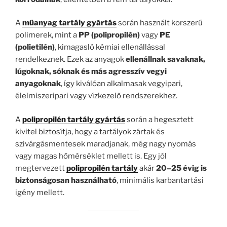
A
műanyag tartály gyártás
során használt korszerű
polimerek, mint a
PP (polipropilén)
vagy
PE
(polietilén)
, kimagasló kémiai ellenállással
rendelkeznek. Ezek az anyagok
ellenállnak savaknak,
lúgoknak, sóknak és más agresszív vegyi
anyagoknak
, így kiválóan alkalmasak vegyipari,
élelmiszeripari vagy vízkezelő rendszerekhez.
A
polipropilén tartály gyártás
során a hegesztett
kivitel biztosítja, hogy a tartályok zártak és
szivárgásmentesek maradjanak, még nagy nyomás
vagy magas hőmérséklet mellett is. Egy jól
megtervezett
polipropilén tartály
akár
20–25 évig is
biztonságosan használható
, minimális karbantartási
igény mellett.