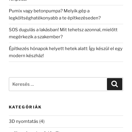
Pumix vagy betonpumpa? Melyik gép a
legköltséghatékonyabb a te építkezéseden?
SOS dugulás a lakásban! Mit tehetsz azonnal, mielőtt
megérkezik a szakember?
Építkezés hónapok helyett hetek alatt: Így készül el egy
modern készház!
Keresés
Keresé
a
következő
kifejezésre:
KATEGÓRIÁK
3D nyomtatás
(4)