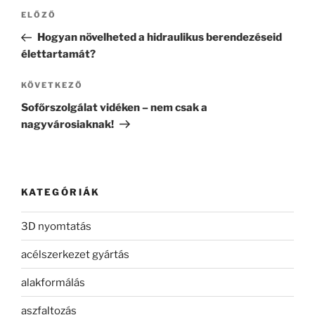
Bejegyzés
Korábbi
ELŐZŐ
navigáció
bejegyzés
Hogyan növelheted a hidraulikus berendezéseid
élettartamát?
Következő
KÖVETKEZŐ
bejegyzés
Sofőrszolgálat vidéken – nem csak a
nagyvárosiaknak!
KATEGÓRIÁK
3D nyomtatás
acélszerkezet gyártás
alakformálás
aszfaltozás