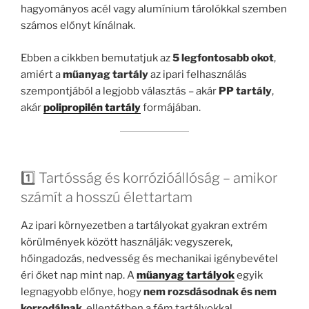
hagyományos acél vagy alumínium tárolókkal szemben
számos előnyt kínálnak.
Ebben a cikkben bemutatjuk az
5 legfontosabb okot
,
amiért a
műanyag tartály
az ipari felhasználás
szempontjából a legjobb választás – akár
PP tartály
,
akár
polipropilén tartály
formájában.
1️⃣ Tartósság és korrózióállóság – amikor
számít a hosszú élettartam
Az ipari környezetben a tartályokat gyakran extrém
körülmények között használják: vegyszerek,
hőingadozás, nedvesség és mechanikai igénybevétel
éri őket nap mint nap. A
műanyag tartályok
egyik
legnagyobb előnye, hogy
nem rozsdásodnak és nem
korrodálnak
, ellentétben a fém tartályokkal.