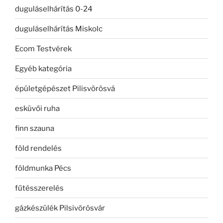
duguláselhárítás 0-24
duguláselhárítás Miskolc
Ecom Testvérek
Egyéb kategória
épületgépészet Pilisvörösvá
esküvői ruha
finn szauna
föld rendelés
földmunka Pécs
fűtésszerelés
gázkészülék Pilsivörösvár