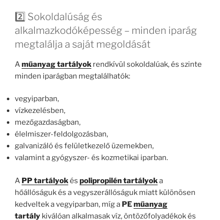
2️⃣ Sokoldalúság és
alkalmazkodóképesség – minden iparág
megtalálja a saját megoldását
A
műanyag tartályok
rendkívül sokoldalúak, és szinte
minden iparágban megtalálhatók:
vegyiparban,
vízkezelésben,
mezőgazdaságban,
élelmiszer-feldolgozásban,
galvanizáló és felületkezelő üzemekben,
valamint a gyógyszer- és kozmetikai iparban.
A
PP tartályok
és
polipropilén tartályok
a
hőállóságuk és a vegyszerállóságuk miatt különösen
kedveltek a vegyiparban, míg a
PE
műanyag
tartály
kiválóan alkalmasak víz, öntözőfolyadékok és