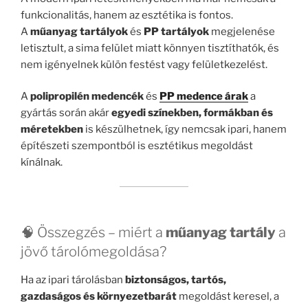
funkcionalitás, hanem az esztétika is fontos.
A
műanyag tartályok
és
PP tartályok
megjelenése
letisztult, a sima felület miatt könnyen tisztíthatók, és
nem igényelnek külön festést vagy felületkezelést.
A
polipropilén medencék
és
PP medence árak
a
gyártás során akár
egyedi színekben, formákban és
méretekben
is készülhetnek, így nemcsak ipari, hanem
építészeti szempontból is esztétikus megoldást
kínálnak.
🧠 Összegzés – miért a
műanyag tartály
a
jövő tárolómegoldása?
Ha az ipari tárolásban
biztonságos, tartós,
gazdaságos és környezetbarát
megoldást keresel, a