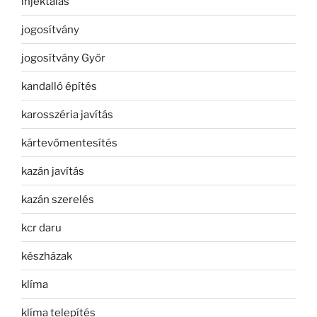
injektálás
jogosítvány
jogosítvány Győr
kandalló építés
karosszéria javítás
kártevőmentesítés
kazán javítás
kazán szerelés
kcr daru
készházak
klíma
klíma telepítés