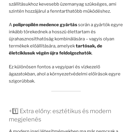
szállításukhoz kevesebb üzemanyag szükséges, ami
szintén hozzájárul a fenntarthatóbb működéshez.
A
polipropilén medence gyártás
során a gyártók egyre
inkább törekednek a hosszú élettartam és
újrahasznosíthatóság kombinálására – vagyis olyan
termékek előállítására, amelyek
tartósak, de
életciklusuk végén újra feldolgozhatók
.
Ez különösen fontos a vegyipari és vízkezelő
ágazatokban, ahol a környezetvédelmi előírások egyre
szigorúbbak.
+1️⃣ Extra előny: esztétikus és modern
megjelenés
A modern ipari létesítményekben ma már nemcsak a