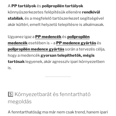
A
PP tartályok
és
polipropilén tartályok
könnyűszerkezetes felépítésük ellenére
rendkívül
stabilak
, és a megfelelő tartószerkezet segítségével
akár kültéri, emelt helyzetű telepítésre is alkalmasak.
Ugyanez igaz a
PP medencék
és
polipropilén
medencék
esetében is – a
PP medence gyártás
és
polipropilén medence gyártás
során a tervezés célja,
hogy a medencék
gyorsan telepíthetők, mégis
tartósak
legyenek, akár agresszív ipari környezetben
is.
5️⃣ Környezetbarát és fenntartható
megoldás
A fenntarthatóság ma már nem csak trend, hanem ipari