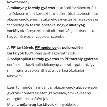
követelmény.
A
műanyag tartály gyártás
az utóbbi években óriási
fejlődésen ment keresztül: modern, újrahasznosítható
alapanyagok, energiatakarékos gyártási eljárások és új
technológiák teszik lehetővé, hogy a
műanyag
tartályok
környezetbarát alternatívát jelentsenek a
hagyományos anyagokkal szemben.
A
PP tartályok
,
PP medence
és
polipropilén
tartályok
100%-ban újrahasznosíthatók.
A
polipropilén tartály gyártás
és
PP tartály gyártás
során keletkező hulladékanyag visszaforgatható, így
minimálisra csökkenthető a gyártási ökológiai
lábnyom.
Ezen túlmenően a műanyag alapanyagok alacsonyabb
gyártási hőmérsékletet igényelnek, ami kevesebb
energiafelhasználást jelent.
Mivel a
műanyag tartályok
könnyebbek, a