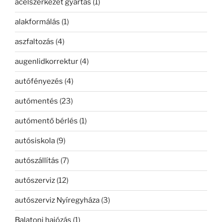
acélszerkezet gyártás
(1)
alakformálás
(1)
aszfaltozás
(4)
augenlidkorrektur
(4)
autófényezés
(4)
autómentés
(23)
autómentő bérlés
(1)
autósiskola
(9)
autószállítás
(7)
autószerviz
(12)
autószerviz Nyíregyháza
(3)
Balatoni hajózás
(1)