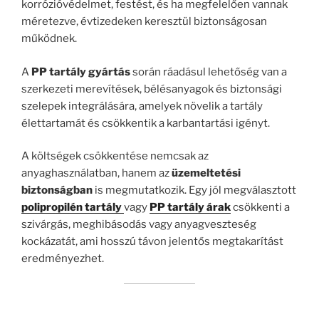
korrózióvédelmet, festést, és ha megfelelően vannak
méretezve, évtizedeken keresztül biztonságosan
működnek.
A
PP tartály gyártás
során ráadásul lehetőség van a
szerkezeti merevítések, bélésanyagok és biztonsági
szelepek integrálására, amelyek növelik a tartály
élettartamát és csökkentik a karbantartási igényt.
A költségek csökkentése nemcsak az
anyaghasználatban, hanem az
üzemeltetési
biztonságban
is megmutatkozik. Egy jól megválasztott
polipropilén tartály
vagy
PP tartály árak
csökkenti a
szivárgás, meghibásodás vagy anyagveszteség
kockázatát, ami hosszú távon jelentős megtakarítást
eredményezhet.