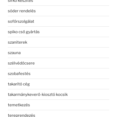
sírkő készítés
sóder rendelés
sofőrszolgálat
spiko cső gyártás
szaniterek
szauna
szélvédőcsere
szobafestés
takarító cég
takarmánykeverő-kiosztó kocsik
temetkezés
tereprendezés