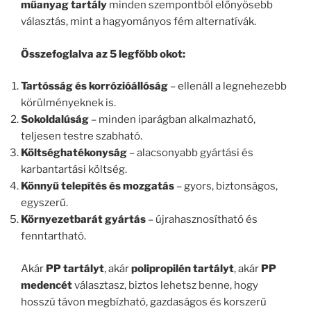
műanyag tartály
minden szempontból előnyösebb
választás, mint a hagyományos fém alternatívák.
Összefoglalva az 5 legfőbb okot:
Tartósság és korrózióállóság
– ellenáll a legnehezebb
körülményeknek is.
Sokoldalúság
– minden iparágban alkalmazható,
teljesen testre szabható.
Költséghatékonyság
– alacsonyabb gyártási és
karbantartási költség.
Könnyű telepítés és mozgatás
– gyors, biztonságos,
egyszerű.
Környezetbarát gyártás
– újrahasznosítható és
fenntartható.
Akár
PP tartályt
, akár
polipropilén tartályt
, akár
PP
medencét
választasz, biztos lehetsz benne, hogy
hosszú távon megbízható, gazdaságos és korszerű