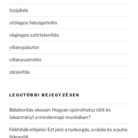
tűzijáték
utólagos falszigetelés
végleges szőrtelenítés
villanypásztor
villanyszerelés
zárjavítás
LEGUTÓBBI BEJEGYZÉSEK
Bálabontás okosan: Hogyan spórolhatsz időt és
takarmányt a mindennapi munkában?
Fékhibák előjelei: Ezt jelzi a nyikorgás, a rázás és a puha
fékpedál