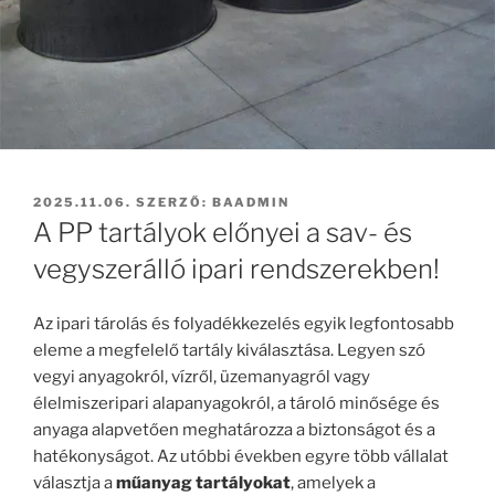
BEKÜLDVE:
2025.11.06.
SZERZŐ:
BAADMIN
A PP tartályok előnyei a sav- és
vegyszerálló ipari rendszerekben!
Az ipari tárolás és folyadékkezelés egyik legfontosabb
eleme a megfelelő tartály kiválasztása. Legyen szó
vegyi anyagokról, vízről, üzemanyagról vagy
élelmiszeripari alapanyagokról, a tároló minősége és
anyaga alapvetően meghatározza a biztonságot és a
hatékonyságot. Az utóbbi években egyre több vállalat
választja a
műanyag tartályokat
, amelyek a