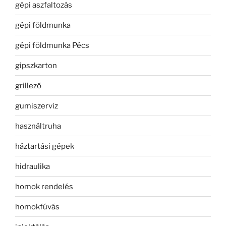
gépi aszfaltozás
gépi földmunka
gépi földmunka Pécs
gipszkarton
grillező
gumiszerviz
használtruha
háztartási gépek
hidraulika
homok rendelés
homokfúvás