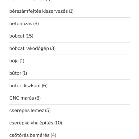
bérszámfejtés kiszervezés
(1)
betonozás
(3)
bobcat
(15)
bobcat rakodógép
(3)
bója
(1)
bútor
(1)
bútor diszkont
(6)
CNC marás
(8)
cserepes lemez
(5)
cserépkályha építés
(10)
csőtörés bemérés
(4)