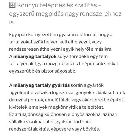
4️⃣ Könnyű telepítés és szállítás –
egyszerű megoldás nagy rendszerekhez
is
Egy ipari környezetben gyakran előfordul, hogy a
tartályokat szűk helyen kell elhelyezni, vagy
rendszeresen áthelyezni egyik helyről a másikra.
A
műanyag tartályok
súlya töredéke egy fém
tartályénak, így a mozgatásuk és beépítésük sokkal
egyszerűbb és biztonságosabb.
A
műanyag tartály gyártás
során a gyártók
figyelembe veszik a logisztikai igényeket: kialakíthatók
daruzási pontok, emelőfülek, vagy akár keretbe épített
kivitelek, amelyek megkönnyítik a telepítést.
Ez a tulajdonság különösen előnyös azoknál az ipari
vállalkozásoknál, ahol gyakran történik
rendszerátalakítás, gépcsere vagy bővítés.