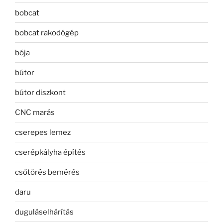
bobcat
bobcat rakodógép
bója
bútor
bútor diszkont
CNC marás
cserepes lemez
cserépkályha építés
csőtörés bemérés
daru
duguláselhárítás