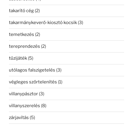
takarító cég
(2)
takarmánykeverő-kiosztó kocsik
(3)
temetkezés
(2)
tereprendezés
(2)
tűzijáték
(5)
utólagos falszigetelés
(3)
végleges szőrtelenítés
(1)
villanypásztor
(3)
villanyszerelés
(8)
zárjavítás
(5)