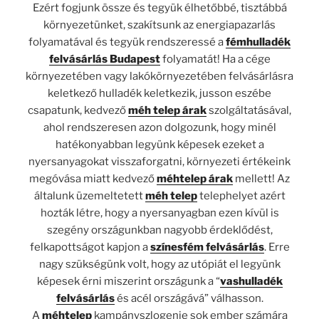
Ezért fogjunk össze és tegyük élhetőbbé, tisztábbá
környezetünket, szakítsunk az energiapazarlás
folyamatával és tegyük rendszeressé a
fémhulladék
felvásárlás Budapest
folyamatát! Ha a cége
környezetében vagy lakókörnyezetében felvásárlásra
keletkező hulladék keletkezik, jusson eszébe
csapatunk, kedvező
méh telep árak
szolgáltatásával,
ahol rendszeresen azon dolgozunk, hogy minél
hatékonyabban legyünk képesek ezeket a
nyersanyagokat visszaforgatni, környezeti értékeink
megóvása miatt kedvező
méhtelep árak
mellett! Az
általunk üzemeltetett
méh telep
telephelyet azért
hozták létre, hogy a nyersanyagban ezen kívül is
szegény országunkban nagyobb érdeklődést,
felkapottságot kapjon a
színesfém felvásárlás
. Erre
nagy szükségünk volt, hogy az utópiát el legyünk
képesek érni miszerint országunk a “
vashulladék
felvásárlás
és acél országává” válhasson.
A
méhtelep
kampányszlogenje sok ember számára