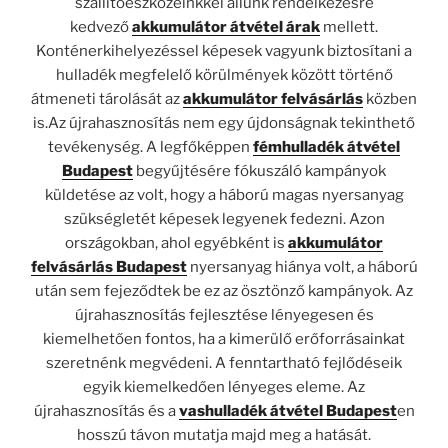
szállítóeszközeinkkel állunk rendelkezésre
kedvező
akkumulátor átvétel árak
mellett.
Konténerkihelyezéssel képesek vagyunk biztosítani a
hulladék megfelelő körülmények között történő
átmeneti tárolását az
akkumulátor felvásárlás
közben
is.Az újrahasznosítás nem egy újdonságnak tekinthető
tevékenység. A legfőképpen
fémhulladék átvétel
Budapest
begyűjtésére fókuszáló kampányok
küldetése az volt, hogy a háború magas nyersanyag
szükségletét képesek legyenek fedezni. Azon
országokban, ahol egyébként is
akkumulátor
felvásárlás Budapest
nyersanyag hiánya volt, a háború
után sem fejeződtek be ez az ösztönző kampányok. Az
újrahasznosítás fejlesztése lényegesen és
kiemelhetően fontos, ha a kimerülő erőforrásainkat
szeretnénk megvédeni. A fenntartható fejlődéseik
egyik kiemelkedően lényeges eleme. Az
újrahasznosítás és a
vashulladék átvétel Budapest
en
hosszú távon mutatja majd meg a hatását.