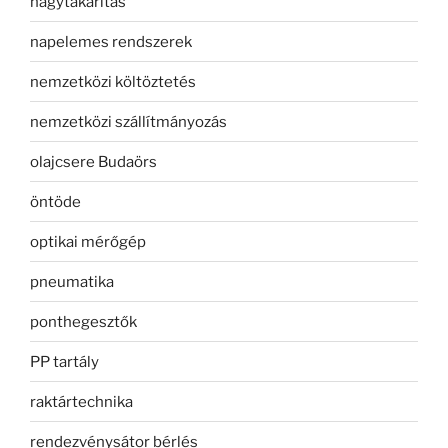
nagytakarítás
napelemes rendszerek
nemzetközi költöztetés
nemzetközi szállítmányozás
olajcsere Budaörs
öntöde
optikai mérőgép
pneumatika
ponthegesztők
PP tartály
raktártechnika
rendezvénysátor bérlés