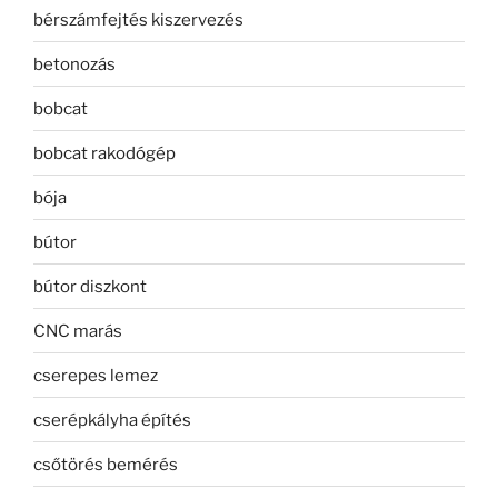
bérszámfejtés kiszervezés
betonozás
bobcat
bobcat rakodógép
bója
bútor
bútor diszkont
CNC marás
cserepes lemez
cserépkályha építés
csőtörés bemérés