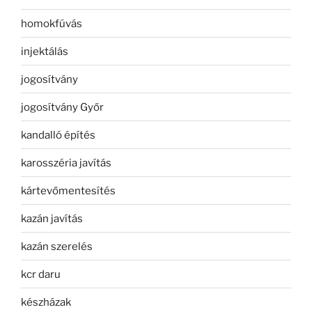
homokfúvás
injektálás
jogosítvány
jogosítvány Győr
kandalló építés
karosszéria javítás
kártevőmentesítés
kazán javítás
kazán szerelés
kcr daru
készházak