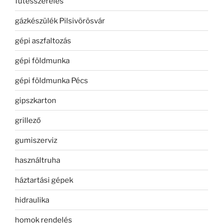
fűtésszerelés
gázkészülék Pilsivörösvár
gépi aszfaltozás
gépi földmunka
gépi földmunka Pécs
gipszkarton
grillező
gumiszerviz
használtruha
háztartási gépek
hidraulika
homok rendelés