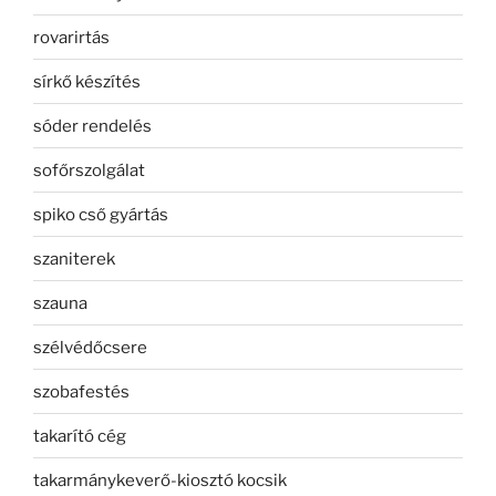
rovarirtás
sírkő készítés
sóder rendelés
sofőrszolgálat
spiko cső gyártás
szaniterek
szauna
szélvédőcsere
szobafestés
takarító cég
takarmánykeverő-kiosztó kocsik