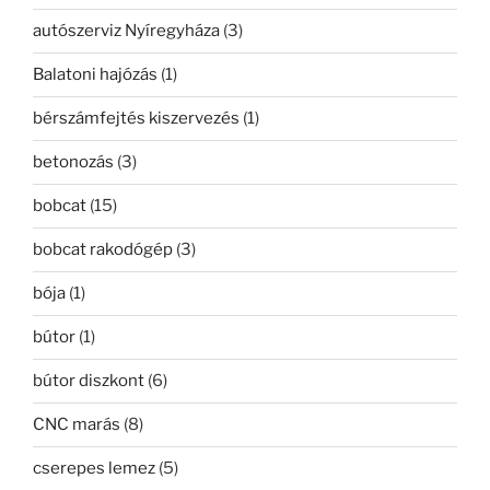
autószerviz Nyíregyháza
(3)
Balatoni hajózás
(1)
bérszámfejtés kiszervezés
(1)
betonozás
(3)
bobcat
(15)
bobcat rakodógép
(3)
bója
(1)
bútor
(1)
bútor diszkont
(6)
CNC marás
(8)
cserepes lemez
(5)