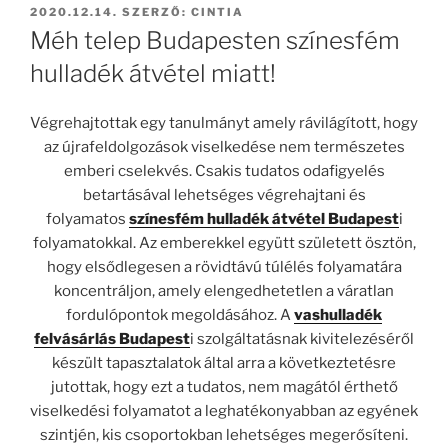
BEKÜLDVE:
2020.12.14.
SZERZŐ:
CINTIA
Méh telep Budapesten színesfém
hulladék átvétel miatt!
Végrehajtottak egy tanulmányt amely rávilágított, hogy
az újrafeldolgozások viselkedése nem természetes
emberi cselekvés. Csakis tudatos odafigyelés
betartásával lehetséges végrehajtani és
folyamatos
színesfém hulladék átvétel Budapest
i
folyamatokkal. Az emberekkel együtt született ösztön,
hogy elsődlegesen a rövidtávú túlélés folyamatára
koncentráljon, amely elengedhetetlen a váratlan
fordulópontok megoldásához. A
vashulladék
felvásárlás Budapest
i szolgáltatásnak kivitelezéséről
készült tapasztalatok által arra a következtetésre
jutottak, hogy ezt a tudatos, nem magától érthető
viselkedési folyamatot a leghatékonyabban az egyének
szintjén, kis csoportokban lehetséges megerősíteni.