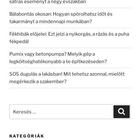
sátras eseményt a négy évszakban
Bálabontás okosan: Hogyan spórolhatsz időt és
takarmányt a mindennapi munkában?
Fékhibák előjelei: Ezt jelzi a nyikorgás, a rázás és a puha
fékpedál
Pumix vagy betonpumpa? Melyik gép a
legköltséghatékonyabb a te építkezéseden?
SOS dugulás a lakásban! Mit tehetsz azonnal, mielőtt
megérkezik a szakember?
Keresés
Keresé
a
következő
kifejezésre:
KATEGÓRIÁK