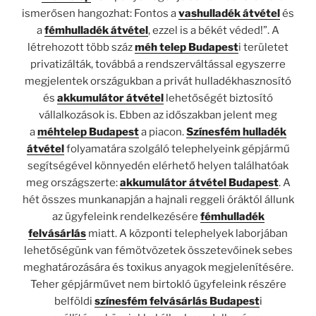
ismerősen hangozhat: Fontos a
vashulladék átvétel
és
a
fémhulladék átvétel
, ezzel is a békét véded!”. A
létrehozott több száz
méh telep Budapest
i területet
privatizálták, továbbá a rendszerváltással egyszerre
megjelentek országukban a privát hulladékhasznosító
és
akkumulátor átvétel
lehetőségét biztosító
vállalkozások is. Ebben az időszakban jelent meg
a
méhtelep Budapest
a piacon.
Színesfém hulladék
átvétel
folyamatára szolgáló telephelyeink gépjármű
segítségével könnyedén elérhető helyen találhatóak
meg országszerte:
akkumulátor átvétel Budapest
. A
hét összes munkanapján a hajnali reggeli óráktól állunk
az ügyfeleink rendelkezésére
fémhulladék
felvásárlás
miatt. A központi telephelyek laborjában
lehetőségünk van fémötvözetek összetevőinek sebes
meghatározására és toxikus anyagok megjelenítésére.
Teher gépjárművet nem birtokló ügyfeleink részére
belföldi
színesfém felvásárlás Budapest
i