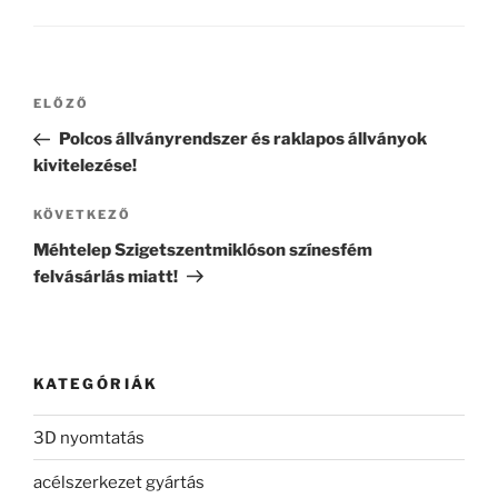
Bejegyzés
Korábbi
ELŐZŐ
navigáció
bejegyzés
Polcos állványrendszer és raklapos állványok
kivitelezése!
Következő
KÖVETKEZŐ
bejegyzés
Méhtelep Szigetszentmiklóson színesfém
felvásárlás miatt!
KATEGÓRIÁK
3D nyomtatás
acélszerkezet gyártás