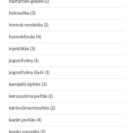
háztartási gépek
(1)
hidraulika
(3)
homok rendelés
(1)
homokfúvás
(4)
injektálás
(3)
jogosítvány
(1)
jogosítvány Győr
(1)
kandalló építés
(3)
karosszéria javítás
(1)
kártevőmentesítés
(2)
kazán javítás
(4)
kazán szerelés
(2)