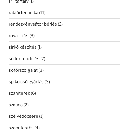
PP tartály
(1)
raktártechnika
(11)
rendezvénysátor bérlés
(2)
rovarirtás
(9)
sírkő készítés
(1)
sóder rendelés
(2)
sofőrszolgálat
(3)
spiko cső gyártás
(3)
szaniterek
(6)
szauna
(2)
szélvédőcsere
(1)
szobafestés
(4)