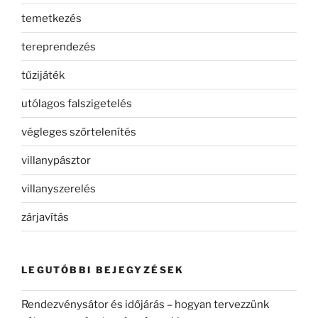
temetkezés
tereprendezés
tűzijáték
utólagos falszigetelés
végleges szőrtelenítés
villanypásztor
villanyszerelés
zárjavítás
LEGUTÓBBI BEJEGYZÉSEK
Rendezvénysátor és időjárás – hogyan tervezzünk