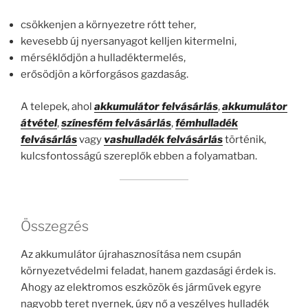
csökkenjen a környezetre rótt teher,
kevesebb új nyersanyagot kelljen kitermelni,
mérséklődjön a hulladéktermelés,
erősödjön a körforgásos gazdaság.
A telepek, ahol
akkumulátor felvásárlás
,
akkumulátor
átvétel
,
színesfém felvásárlás
,
fémhulladék
felvásárlás
vagy
vashulladék felvásárlás
történik,
kulcsfontosságú szereplők ebben a folyamatban.
Összegzés
Az akkumulátor újrahasznosítása nem csupán
környezetvédelmi feladat, hanem gazdasági érdek is.
Ahogy az elektromos eszközök és járművek egyre
nagyobb teret nyernek, úgy nő a veszélyes hulladék