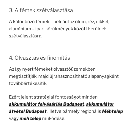
3. A fémek szétválasztása
A különböző fémek – például az ólom, réz, nikkel,
alumínium – ipari körülmények között kerülnek
szétválasztásra.
4. Olvasztás és finomítás
Az így nyert fémeket olvasztóüzemekben
megtisztítják, majd újrahasznosítható alapanyagként
továbbértékesítik.
Ezért jelent stratégiai fontosságot minden
akkumulátor felvásárlás Budapest
,
akkumulátor
átvétel Budapest
, illetve bármely regionális
Méhtelep
vagy
méh telep
működése.