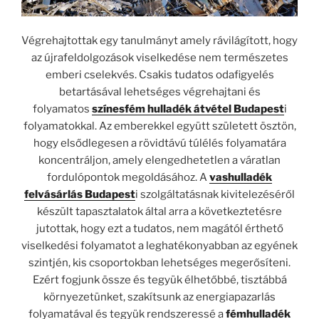
Végrehajtottak egy tanulmányt amely rávilágított, hogy
az újrafeldolgozások viselkedése nem természetes
emberi cselekvés. Csakis tudatos odafigyelés
betartásával lehetséges végrehajtani és
folyamatos
színesfém hulladék átvétel Budapest
i
folyamatokkal. Az emberekkel együtt született ösztön,
hogy elsődlegesen a rövidtávú túlélés folyamatára
koncentráljon, amely elengedhetetlen a váratlan
fordulópontok megoldásához. A
vashulladék
felvásárlás Budapest
i szolgáltatásnak kivitelezéséről
készült tapasztalatok által arra a következtetésre
jutottak, hogy ezt a tudatos, nem magától érthető
viselkedési folyamatot a leghatékonyabban az egyének
szintjén, kis csoportokban lehetséges megerősíteni.
Ezért fogjunk össze és tegyük élhetőbbé, tisztábbá
környezetünket, szakítsunk az energiapazarlás
folyamatával és tegyük rendszeressé a
fémhulladék