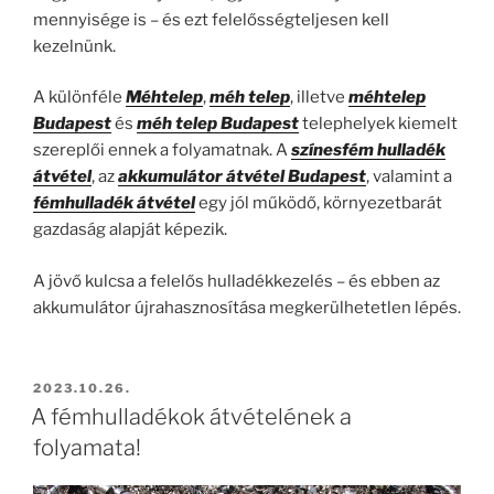
mennyisége is – és ezt felelősségteljesen kell
kezelnünk.
A különféle
Méhtelep
,
méh telep
, illetve
méhtelep
Budapest
és
méh telep Budapest
telephelyek kiemelt
szereplői ennek a folyamatnak. A
színesfém hulladék
átvétel
, az
akkumulátor átvétel Budapest
, valamint a
fémhulladék átvétel
egy jól működő, környezetbarát
gazdaság alapját képezik.
A jövő kulcsa a felelős hulladékkezelés – és ebben az
akkumulátor újrahasznosítása megkerülhetetlen lépés.
BEKÜLDVE:
2023.10.26.
A fémhulladékok átvételének a
folyamata!