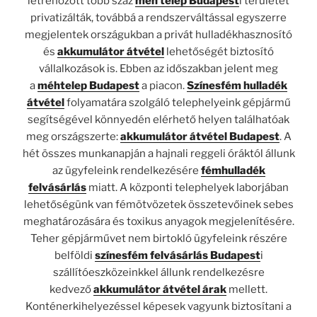
létrehozott több száz
méh telep Budapest
i területet
privatizálták, továbbá a rendszerváltással egyszerre
megjelentek országukban a privát hulladékhasznosító
és
akkumulátor átvétel
lehetőségét biztosító
vállalkozások is. Ebben az időszakban jelent meg
a
méhtelep Budapest
a piacon.
Színesfém hulladék
átvétel
folyamatára szolgáló telephelyeink gépjármű
segítségével könnyedén elérhető helyen találhatóak
meg országszerte:
akkumulátor átvétel Budapest
. A
hét összes munkanapján a hajnali reggeli óráktól állunk
az ügyfeleink rendelkezésére
fémhulladék
felvásárlás
miatt. A központi telephelyek laborjában
lehetőségünk van fémötvözetek összetevőinek sebes
meghatározására és toxikus anyagok megjelenítésére.
Teher gépjárművet nem birtokló ügyfeleink részére
belföldi
színesfém felvásárlás Budapest
i
szállítóeszközeinkkel állunk rendelkezésre
kedvező
akkumulátor átvétel árak
mellett.
Konténerkihelyezéssel képesek vagyunk biztosítani a