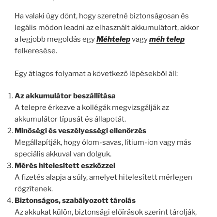
Ha valaki úgy dönt, hogy szeretné biztonságosan és
legális módon leadni az elhasznált akkumulátort, akkor
a legjobb megoldás egy
Méhtelep
vagy
méh telep
felkeresése.
Egy átlagos folyamat a következő lépésekből áll:
Az akkumulátor beszállítása
A telepre érkezve a kollégák megvizsgálják az
akkumulátor típusát és állapotát.
Minőségi és veszélyességi ellenőrzés
Megállapítják, hogy ólom-savas, lítium-ion vagy más
speciális akkuval van dolguk.
Mérés hitelesített eszközzel
A fizetés alapja a súly, amelyet hitelesített mérlegen
rögzítenek.
Biztonságos, szabályozott tárolás
Az akkukat külön, biztonsági előírások szerint tárolják,