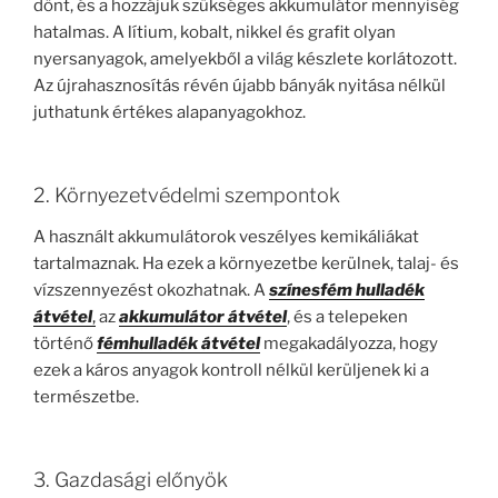
dönt, és a hozzájuk szükséges akkumulátor mennyiség
hatalmas. A lítium, kobalt, nikkel és grafit olyan
nyersanyagok, amelyekből a világ készlete korlátozott.
Az újrahasznosítás révén újabb bányák nyitása nélkül
juthatunk értékes alapanyagokhoz.
2. Környezetvédelmi szempontok
A használt akkumulátorok veszélyes kemikáliákat
tartalmaznak. Ha ezek a környezetbe kerülnek, talaj- és
vízszennyezést okozhatnak. A
színesfém hulladék
átvétel
,
az
akkumulátor átvétel
, és a telepeken
történő
fémhulladék átvétel
megakadályozza, hogy
ezek a káros anyagok kontroll nélkül kerüljenek ki a
természetbe.
3. Gazdasági előnyök