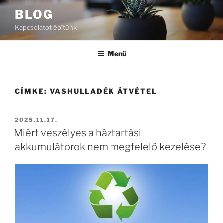
Tartalomhoz
BLOG
Kapcsolatot építünk
Menü
CÍMKE:
VASHULLADÉK ÁTVÉTEL
BEKÜLDVE:
2025.11.17.
Miért veszélyes a háztartási
akkumulátorok nem megfelelő kezelése?