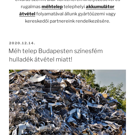
rugalmas
méhtelep
telephelyi
akkumulátor
átvétel
folyamatával állunk gyártóüzemi vagy
kereskedői partnereink rendelkezésére.
BEKÜLDVE:
2020.12.14.
Méh telep Budapesten színesfém
hulladék átvétel miatt!