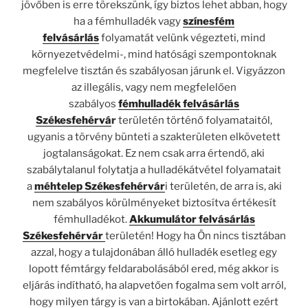
jövőben is erre törekszünk, így biztos lehet abban, hogy
ha a fémhulladék vagy
színesfém
felvásárlás
folyamatát velünk végezteti, mind
környezetvédelmi-, mind hatósági szempontoknak
megfelelve tisztán és szabályosan járunk el. Vigyázzon
az illegális, vagy nem megfelelően
szabályos
fémhulladék felvásárlás
Székesfehérvá
r
területén történő folyamataitól,
ugyanis a törvény bünteti a szakterületen elkövetett
jogtalanságokat. Ez nem csak arra értendő, aki
szabálytalanul folytatja a hulladékátvétel folyamatait
a
méhtelep Székesfehérvár
i területén, de arra is, aki
nem szabályos körülményeket biztosítva értékesít
fémhulladékot.
Akkumulátor felvásárlás
Székesfehérvár
területén! Hogy ha Ön nincs tisztában
azzal, hogy a tulajdonában álló hulladék esetleg egy
lopott fémtárgy feldarabolásából ered, még akkor is
eljárás indítható, ha alapvetően fogalma sem volt arról,
hogy milyen tárgy is van a birtokában. Ajánlott ezért