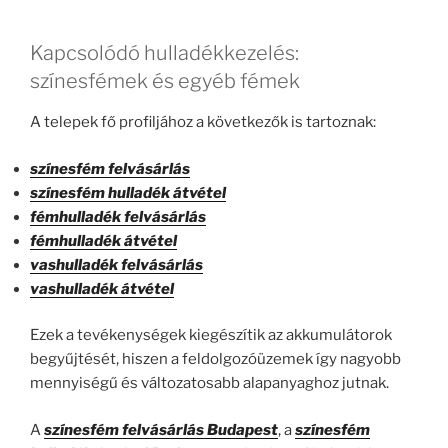
Kapcsolódó hulladékkezelés:
színesfémek és egyéb fémek
A telepek fő profiljához a következők is tartoznak:
színesfém felvásárlás
színesfém hulladék átvétel
fémhulladék felvásárlás
fémhulladék átvétel
vashulladék felvásárlás
vashulladék átvétel
Ezek a tevékenységek kiegészítik az akkumulátorok
begyűjtését, hiszen a feldolgozóüzemek így nagyobb
mennyiségű és változatosabb alapanyaghoz jutnak.
A
színesfém felvásárlás Budapest
, a
színesfém