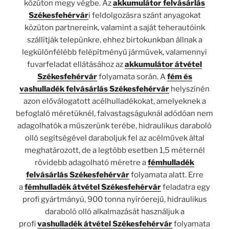
közúton megy végbe. Az
akkumulátor felvásárlás
Székesfehérvár
i feldolgozásra szánt anyagokat
közúton partnereink, valamint a saját teherautóink
szállítják telepünkre, ehhez birtokunkban állnak a
legkülönfélébb felépítményű járművek, valamennyi
fuvarfeladat ellátásához az
akkumulátor átvétel
Székesfehérvár
folyamata során. A
fém és
vashulladék felvásárlás Székesfehérvár
helyszínén
azon előválogatott acélhulladékokat, amelyeknek a
befoglaló méretüknél, falvastagságuknál adódóan nem
adagolhatók a műszerünk terébe, hidraulikus daraboló
olló segítségével daraboljuk fel az acélművek által
meghatározott, de a legtöbb esetben 1,5 méternél
rövidebb adagolható méretre a
fémhulladék
felvásárlás Székesfehérvár
folyamata alatt. Erre
a
fémhulladék átvétel Székesfehérvár
feladatra egy
profi gyártmányú, 900 tonna nyíróerejű, hidraulikus
daraboló olló alkalmazását használjuk a
profi
vashulladék átvétel Székesfehérvár
folyamata