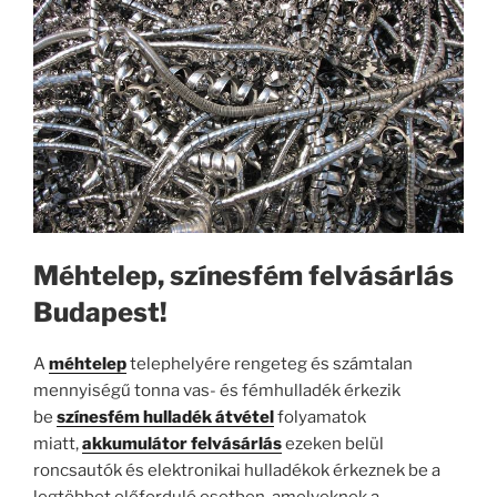
Méhtelep, színesfém felvásárlás
Budapest!
A
m
éhtelep
telephelyére rengeteg és számtalan
mennyiségű tonna vas- és fémhulladék érkezik
be
színesfém hulladék átvétel
folyamatok
miatt,
akkumulátor felvásárlás
ezeken belül
roncsautók és elektronikai hulladékok érkeznek be a