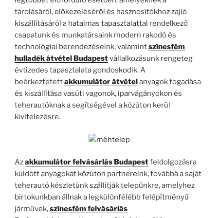
legtöbbet előforduló esetben, amelyeknek a
tárolásáról, előkezeléséről és hasznosítókhoz zajló
kiszállításáról a hatalmas tapasztalattal rendelkező
csapatunk és munkatársaink modern rakodó és
technológiai berendezéseink, valamint
színesfém
hulladék átvétel Budapest
vállalkozásunk rengeteg
évtizedes tapasztalata gondoskodik. A
beérkeztetett
akkumulátor átvétel
anyagok fogadása
és kiszállítása vasúti vagonok, iparvágányokon és
teherautóknak a segítségével a közúton kerül
kivitelezésre.
Az
akkumulátor felvásárlás Budapest
feldolgozásra
küldött anyagokat közúton partnereink, továbbá a saját
teherautó készletünk szállítják telepünkre, amelyhez
birtokunkban állnak a legkülönfélébb felépítményű
járművek,
színesfém felvásárlás