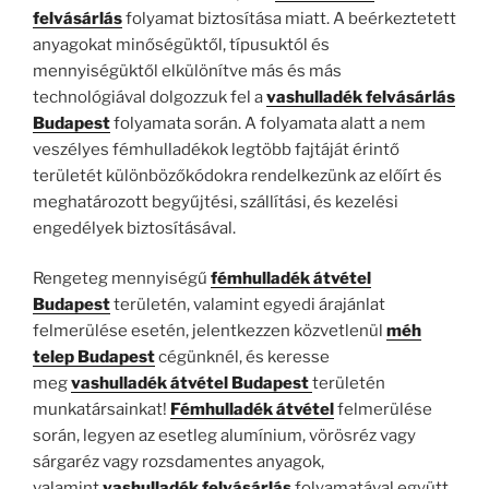
felvásárlás
folyamat biztosítása miatt. A beérkeztetett
anyagokat minőségüktől, típusuktól és
mennyiségüktől elkülönítve más és más
technológiával dolgozzuk fel a
vashulladék felvásárlás
Budapest
folyamata során. A folyamata alatt a nem
veszélyes fémhulladékok legtöbb fajtáját érintő
területét különbözőkódokra rendelkezünk az előírt és
meghatározott begyűjtési, szállítási, és kezelési
engedélyek biztosításával.
Rengeteg mennyiségű
fémhulladék átvétel
Budapest
területén, valamint egyedi árajánlat
felmerülése esetén, jelentkezzen közvetlenül
méh
telep Budapest
cégünknél, és keresse
meg
vashulladék átvétel Budapest
területén
munkatársainkat!
Fémhulladék átvétel
felmerülése
során, legyen az esetleg alumínium, vörösréz vagy
sárgaréz vagy rozsdamentes anyagok,
valamint
vashulladék felvásárlás
folyamatával együtt