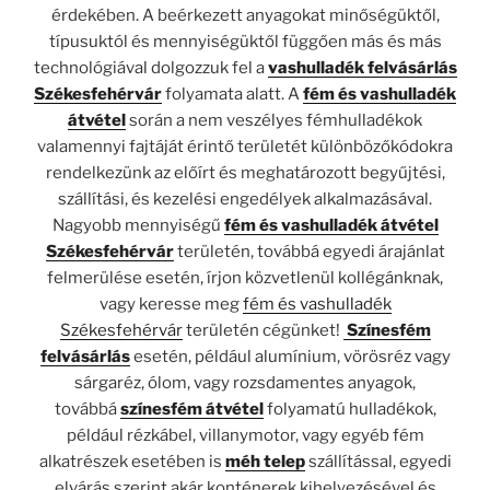
érdekében. A beérkezett anyagokat minőségüktől,
típusuktól és mennyiségüktől függően más és más
technológiával dolgozzuk fel a
vashulladék felvásárlás
Székesfehérvár
folyamata alatt. A
fém és vashulladék
átvétel
során a nem veszélyes fémhulladékok
valamennyi fajtáját érintő területét különbözőkódokra
rendelkezünk az előírt és meghatározott begyűjtési,
szállítási, és kezelési engedélyek alkalmazásával.
Nagyobb mennyiségű
fém és vashulladék átvétel
Székesfehérvár
területén, továbbá egyedi árajánlat
felmerülése esetén, írjon közvetlenül kollégánknak,
vagy keresse meg
fém és vashulladék
Székesfehérvár
területén cégünket!
Színesfém
felvásárlás
esetén, például alumínium, vörösréz vagy
sárgaréz, ólom, vagy rozsdamentes anyagok,
továbbá
színesfém átvétel
folyamatú hulladékok,
például rézkábel, villanymotor, vagy egyéb fém
alkatrészek esetében is
méh telep
szállítással, egyedi
elvárás szerint akár konténerek kihelyezésével és