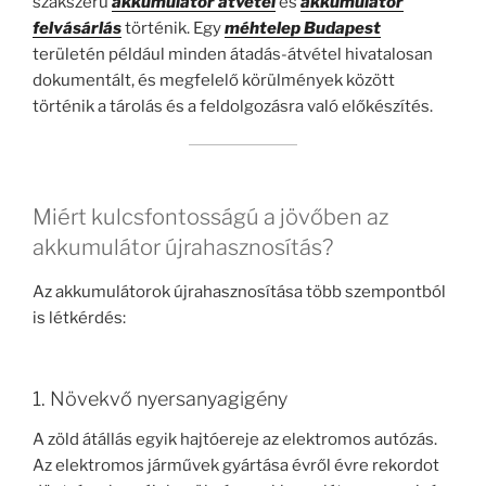
szakszerű
akkumulátor átvétel
és
akkumulátor
felvásárlás
történik. Egy
méhtelep Budapest
területén például minden átadás-átvétel hivatalosan
dokumentált, és megfelelő körülmények között
történik a tárolás és a feldolgozásra való előkészítés.
Miért kulcsfontosságú a jövőben az
akkumulátor újrahasznosítás?
Az akkumulátorok újrahasznosítása több szempontból
is létkérdés:
1. Növekvő nyersanyagigény
A zöld átállás egyik hajtóereje az elektromos autózás.
Az elektromos járművek gyártása évről évre rekordot