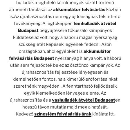
hulladék megfelelő körülmények között történő
átmeneti tárolását az
akkumulátor felvásárlás
közben
is.Az újrahasznosítás nem egy újdonságnak tekinthető
tevékenység. A legfőképpen
fémhulladék átvétel
Budapest
begyűjtésére fókuszáló kampányok
küldetése az volt, hogy a háború magas nyersanyag
szükségletét képesek legyenek fedezni. Azon
országokban, ahol egyébként is
akkumulátor
felvásárlás Budapest
nyersanyag hiánya volt, a háború
után sem fejeződtek be ez az ösztönző kampányok. Az
újrahasznosítás fejlesztése lényegesen és
kiemelhetően fontos, ha a kimerülő erőforrásainkat
szeretnénk megvédeni. A fenntartható fejlődéseik
egyik kiemelkedően lényeges eleme. Az
újrahasznosítás és a
vashulladék átvétel Budapest
en
hosszú távon mutatja majd meg a hatását.
Kedvező
színesfém felvásárlás árak
kínálata itt.