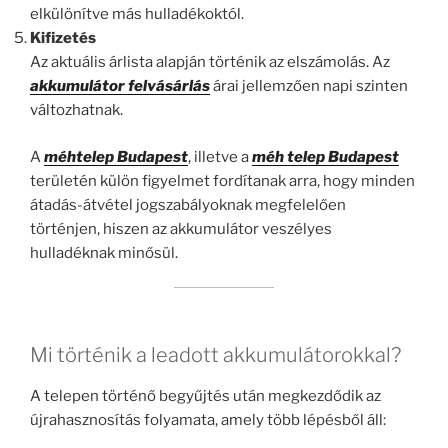
elkülönítve más hulladékoktól.
Kifizetés
Az aktuális árlista alapján történik az elszámolás. Az
akkumulátor felvásárlás
árai jellemzően napi szinten
változhatnak.
A
méhtelep Budapest
, illetve a
méh telep Budapest
területén külön figyelmet fordítanak arra, hogy minden
átadás-átvétel jogszabályoknak megfelelően
történjen, hiszen az akkumulátor veszélyes
hulladéknak minősül.
Mi történik a leadott akkumulátorokkal?
A telepen történő begyűjtés után megkezdődik az
újrahasznosítás folyamata, amely több lépésből áll: