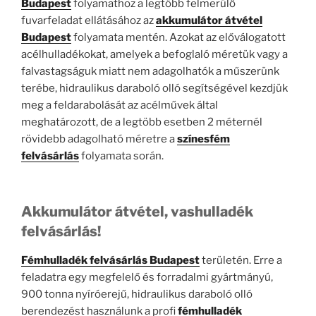
Budapest
folyamathoz a legtöbb felmerülő
fuvarfeladat ellátásához az
akkumulátor átvétel
Budapest
folyamata mentén. Azokat az előválogatott
acélhulladékokat, amelyek a befoglaló méretük vagy a
falvastagságuk miatt nem adagolhatók a műszerünk
terébe, hidraulikus daraboló olló segítségével kezdjük
meg a feldarabolását az acélművek által
meghatározott, de a legtöbb esetben 2 méternél
rövidebb adagolható méretre a
színesfém
felvásárlás
folyamata során.
Akkumulátor átvétel, vashulladék
felvásárlás!
Fé
mhulladék felvásárlás Budapest
területén. Erre a
feladatra egy megfelelő és forradalmi gyártmányú,
900 tonna nyíróerejű, hidraulikus daraboló olló
berendezést használunk a profi
fémhulladék