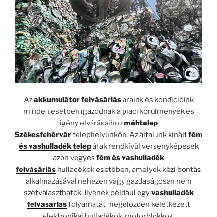
Az
akkumulátor felvásárlás
áraink és kondícióink
minden esetben igazodnak a piaci körülmények és
igény elvárásaihoz
méhtelep
Székesfehérvár
telephelyünkön. Az általunk kínált
fém
és vashulladék
telep
árak rendkívül versenyképesek
azon vegyes
fém és vashulladék
felvásárlás
hulladékok esetében, amelyek kézi bontás
alkalmazásával nehezen vagy gazdaságosan nem
szétválaszthatók. Ilyenek például egy
vashulladék
felvásárlás
folyamatát megelőzően keletkezett
elektronikai hulladékok, motorblokkok,