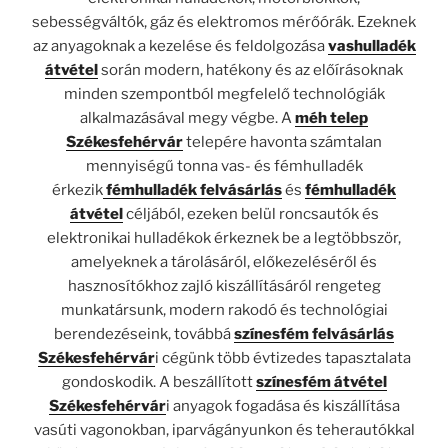
sebességváltók, gáz és elektromos mérőórák. Ezeknek
az anyagoknak a kezelése és feldolgozása
vashulladék
átvétel
során modern, hatékony és az előírásoknak
minden szempontból megfelelő technológiák
alkalmazásával megy végbe. A
méh telep
Székesfehérvár
telepére havonta számtalan
mennyiségű tonna vas- és fémhulladék
érkezik
fémhulladék felvásárlás
és
fémhulladék
átvétel
céljából, ezeken belül roncsautók és
elektronikai hulladékok érkeznek be a legtöbbször,
amelyeknek a tárolásáról, előkezeléséről és
hasznosítókhoz zajló kiszállításáról rengeteg
munkatársunk, modern rakodó és technológiai
berendezéseink, továbbá
színesfém felvásárlás
Székesfehérvár
i cégünk több évtizedes tapasztalata
gondoskodik. A beszállított
színesfém átvétel
Székesfehérvár
i anyagok fogadása és kiszállítása
vasúti vagonokban, iparvágányunkon és teherautókkal