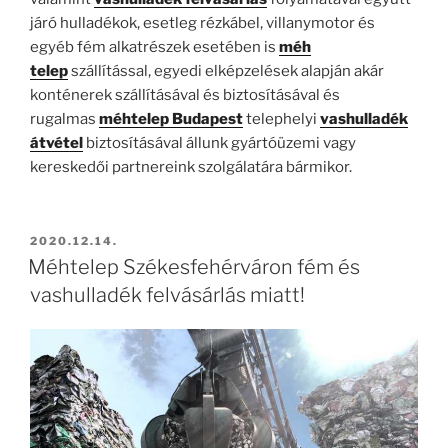
járó hulladékok, esetleg rézkábel, villanymotor és
egyéb fém alkatrészek esetében is
méh
telep
szállítással, egyedi elképzelések alapján akár
konténerek szállításával és biztosításával és
rugalmas
méhtelep Budapest
telephelyi
vashulladék
átvétel
biztosításával állunk gyártóüzemi vagy
kereskedői partnereink szolgálatára bármikor.
BEKÜLDVE:
2020.12.14.
Méhtelep Székesfehérváron fém és
vashulladék felvásárlás miatt!