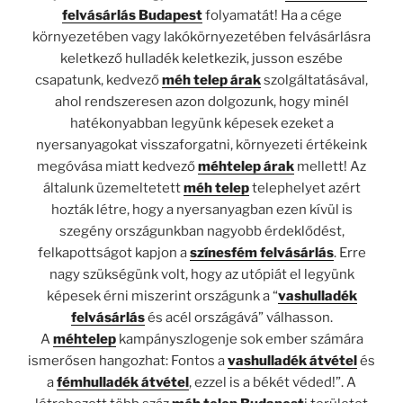
felvásárlás Budapest
folyamatát! Ha a cége
környezetében vagy lakókörnyezetében felvásárlásra
keletkező hulladék keletkezik, jusson eszébe
csapatunk, kedvező
méh telep árak
szolgáltatásával,
ahol rendszeresen azon dolgozunk, hogy minél
hatékonyabban legyünk képesek ezeket a
nyersanyagokat visszaforgatni, környezeti értékeink
megóvása miatt kedvező
méhtelep árak
mellett! Az
általunk üzemeltetett
méh telep
telephelyet azért
hozták létre, hogy a nyersanyagban ezen kívül is
szegény országunkban nagyobb érdeklődést,
felkapottságot kapjon a
színesfém felvásárlás
. Erre
nagy szükségünk volt, hogy az utópiát el legyünk
képesek érni miszerint országunk a “
vashulladék
felvásárlás
és acél országává” válhasson.
A
méhtelep
kampányszlogenje sok ember számára
ismerősen hangozhat: Fontos a
vashulladék átvétel
és
a
fémhulladék átvétel
, ezzel is a békét véded!”. A