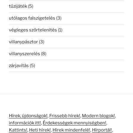
tűzijáték
(5)
utólagos falszigetelés
(3)
végleges szőrtelenítés
(1)
villanypásztor
(3)
villanyszerelés
(8)
zárjavítás
(5)
Hírek, újdonságok!
,
Frissebb hírek!
,
Modern blogok!
,
információk itt!
,
Érdekességek mennyiségben!
,
Kattints!
,
Heti hírek!
,
Hírek mindenfelé!
,
Hírportál!
,