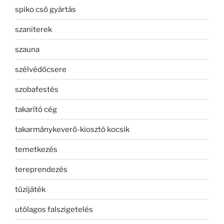
spiko cső gyártás
szaniterek
szauna
szélvédőcsere
szobafestés
takarító cég
takarmánykeverő-kiosztó kocsik
temetkezés
tereprendezés
tűzijáték
utólagos falszigetelés