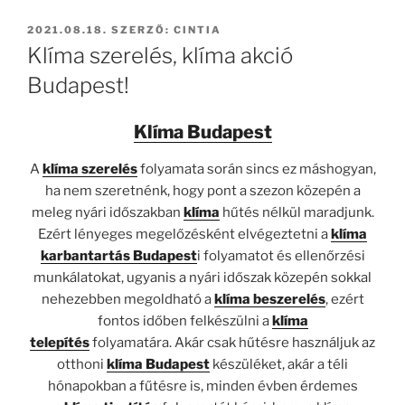
BEKÜLDVE:
2021.08.18.
SZERZŐ:
CINTIA
Klíma szerelés, klíma akció
Budapest!
Klíma Budapest
A
klíma szerelés
folyamata során sincs ez máshogyan,
ha nem szeretnénk, hogy pont a szezon közepén a
meleg nyári időszakban
klíma
hűtés nélkül maradjunk.
Ezért lényeges megelőzésként elvégeztetni a
klíma
karbantartás Budapest
i folyamatot és ellenőrzési
munkálatokat, ugyanis a nyári időszak közepén sokkal
nehezebben megoldható a
klíma beszerelés
, ezért
fontos időben felkészülni a
klíma
telepítés
folyamatára. Akár csak hűtésre használjuk az
otthoni
klíma Budapest
készüléket, akár a téli
hónapokban a fűtésre is, minden évben érdemes