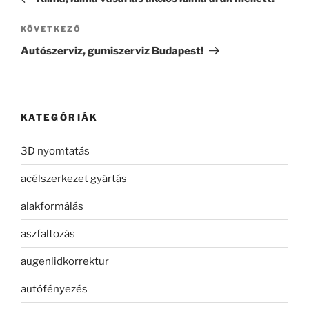
Következő
KÖVETKEZŐ
bejegyzés
Autószerviz, gumiszerviz Budapest!
KATEGÓRIÁK
3D nyomtatás
acélszerkezet gyártás
alakformálás
aszfaltozás
augenlidkorrektur
autófényezés