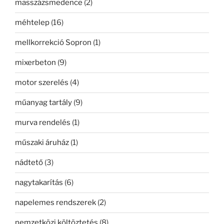
masszázsmedence
(2)
méhtelep
(16)
mellkorrekció Sopron
(1)
mixerbeton
(9)
motor szerelés
(4)
műanyag tartály
(9)
murva rendelés
(1)
műszaki áruház
(1)
nádtető
(3)
nagytakarítás
(6)
napelemes rendszerek
(2)
nemzetközi költöztetés
(8)