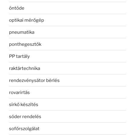
öntöde
optikai mérőgép
pneumatika
ponthegesztők
PP tartály
raktártechnika
rendezvénysátor bérlés
rovarirtás
sírkő készítés
sóder rendelés
sofőrszolgálat