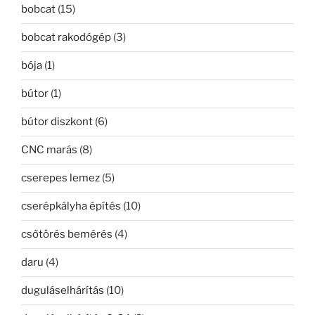
bobcat
(15)
bobcat rakodógép
(3)
bója
(1)
bútor
(1)
bútor diszkont
(6)
CNC marás
(8)
cserepes lemez
(5)
cserépkályha építés
(10)
csőtörés bemérés
(4)
daru
(4)
duguláselhárítás
(10)