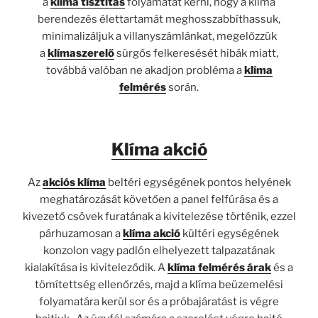
a
klíma tisztítás
folyamatát kérni, hogy a klíma
berendezés élettartamát meghosszabbíthassuk,
minimalizáljuk a villanyszámlánkat, megelőzzük
a
klímaszerelő
sürgős felkeresését hibák miatt,
továbbá valóban ne akadjon probléma a
klíma
felmérés
során.
Klíma akció
Az
akciós klíma
beltéri egységének pontos helyének
meghatározását követően a panel felfúrása és a
kivezető csövek furatának a kivitelezése történik, ezzel
párhuzamosan a
klíma akció
kültéri egységének
konzolon vagy padlón elhelyezett talpazatának
kialakítása is kiviteleződik. A
klíma felmérés árak
és a
tömítettség ellenőrzés, majd a klíma beüzemelési
folyamatára kerül sor és a próbajáratást is végre