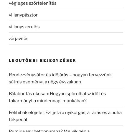
végleges szőrtelenítés
villanypásztor
villanyszerelés
zárjavítás
LEGUTÓBBI BEJEGYZÉSEK
Rendezvénysátor és időjárás – hogyan tervezzünk
sátras eseményt a négy évszakban
Bálabontás okosan: Hogyan spórolhatsz időt és
takarmányt a mindennapi munkában?
Fékhibák előjelei: Ezt jelzi a nyikorgás, a rázás és a puha
fékpedál
Pumix vagy betonpumpa? Melyik gép a