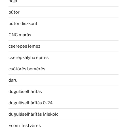
bója
bútor
bútor diszkont
CNC marás
cserepes lemez
cserépkályha építés
csőtörés bemérés
daru
duguláselhárítás
duguláselhárítás 0-24
duguláselhárítás Miskolc
Ecom Testvérek