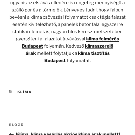
ugyanis az elszívás ellenére is rengeteg mennyiségű a
szálló por és a törmelék. Lényeges tudni, hogy falban
bevésni a klíma csövezési folyamatot csak tégla falazat
esetén kivitelezhető, a panelek betonfalai egyszerre
statikai elemek is, nagyon tilos keresztmetszetében
gyengíteni a falazatot átvágással
klíma felmérés
Budapest
folyamán. Kedvező
klímaszerelő
árak
mellett folytatjuk a
klíma tisztítás
Budapest
folyamatát.
KATEGÓRIÁK
KLÍMA
Bejegyzés
Korábbi
ELŐZŐ
navigáció
bejegyzés
Klíma, klíma vásárlás akciós klíma árak mellett!