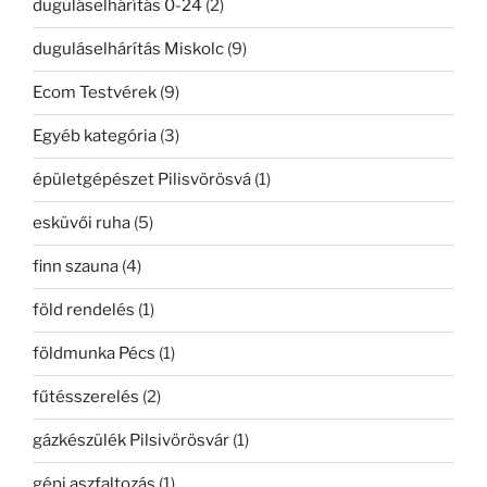
duguláselhárítás 0-24
(2)
duguláselhárítás Miskolc
(9)
Ecom Testvérek
(9)
Egyéb kategória
(3)
épületgépészet Pilisvörösvá
(1)
esküvői ruha
(5)
finn szauna
(4)
föld rendelés
(1)
földmunka Pécs
(1)
fűtésszerelés
(2)
gázkészülék Pilsivörösvár
(1)
gépi aszfaltozás
(1)