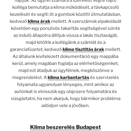
hajtjuk. Az ügyfél számára a szerelést végre hajtó
kolléga bemutatja a klíma működését, a távkapcsoló
kezelését és segíti őt a gombok közötti útmutatásban,
kedvező
klíma árak
mellett. A szerszámok elpakolását
követően egy porszívós takarítás segítségével szinte
az induló állapotra állítjuk vissza a lakás tisztaságát,
majd kitöltik a kollégáink a számlát és a
garanciafüzetet, kedvező
klíma tisztítás árak
mellett.
Az általunk kivitelezett dokumentáció egy mappába
kerül, amely magában foglalja az elérhetőségeinket,
majd ezt átadjuk az ügyfélnek, megköszönve a
megrendelést. A
klíma karbantartás
és szervizelés
folyamata ugyanolyan lényeges, mint amikor az
autónkat is elvisszük egy olajcsere folyamatára és
vizsgáztatni, ha nem akarjuk, hogy bármikor probléma
adódjon vele a jövőben.
Klíma beszerelés Budapest