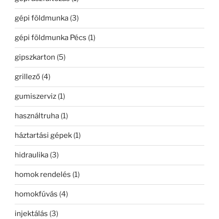
gépi földmunka
(3)
gépi földmunka Pécs
(1)
gipszkarton
(5)
grillező
(4)
gumiszerviz
(1)
használtruha
(1)
háztartási gépek
(1)
hidraulika
(3)
homok rendelés
(1)
homokfúvás
(4)
injektálás
(3)