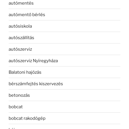
autómentés
autómentő bérlés
autósiskola
autószállítás
autószerviz
autószerviz Nyíregyháza
Balatoni hajózás
bérszámfejtés kiszervezés
betonozás
bobcat
bobcat rakodógép