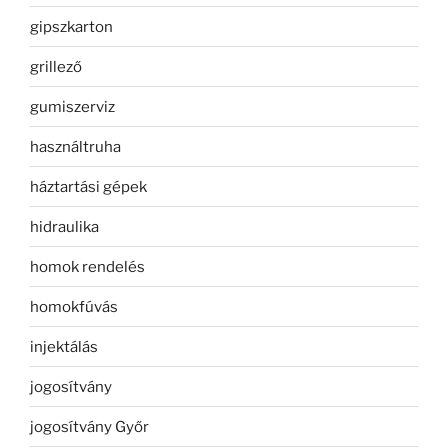
gipszkarton
grillező
gumiszerviz
használtruha
háztartási gépek
hidraulika
homok rendelés
homokfúvás
injektálás
jogosítvány
jogosítvány Győr