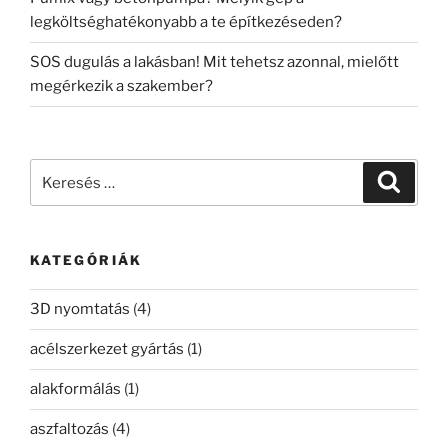
legköltséghatékonyabb a te építkezéseden?
SOS dugulás a lakásban! Mit tehetsz azonnal, mielőtt
megérkezik a szakember?
Keresés
Keresé
a
következő
kifejezésre:
KATEGÓRIÁK
3D nyomtatás
(4)
acélszerkezet gyártás
(1)
alakformálás
(1)
aszfaltozás
(4)