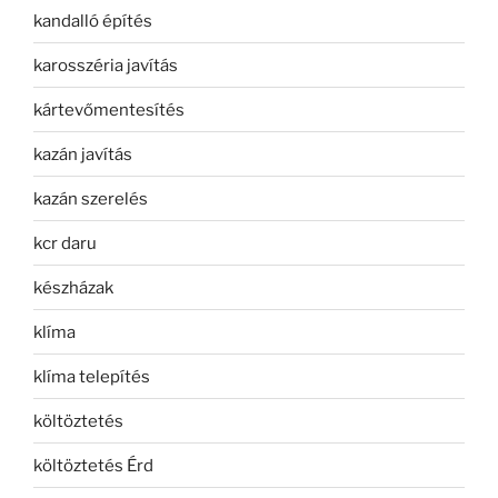
kandalló építés
karosszéria javítás
kártevőmentesítés
kazán javítás
kazán szerelés
kcr daru
készházak
klíma
klíma telepítés
költöztetés
költöztetés Érd