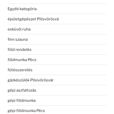
Egyéb kategória
épületgépészet Pilisvörösvá
esküvői ruha
finn szauna
föld rendelés
földmunka Pécs
fűtésszerelés
gázkészülék Pilsivörösvár
gépi aszfaltozás
gépi földmunka
gépi földmunka Pécs