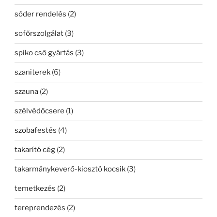
sóder rendelés
(2)
sofőrszolgálat
(3)
spiko cső gyártás
(3)
szaniterek
(6)
szauna
(2)
szélvédőcsere
(1)
szobafestés
(4)
takarító cég
(2)
takarmánykeverő-kiosztó kocsik
(3)
temetkezés
(2)
tereprendezés
(2)