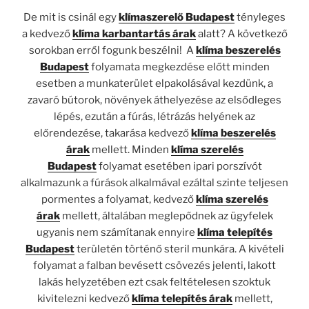
De mit is csinál egy
klímaszerelő Budapest
tényleges
a kedvező
klíma karbantartás árak
alatt? A következő
sorokban erről fogunk beszélni! A
klíma beszerelés
Budapest
folyamata megkezdése előtt minden
esetben a munkaterület elpakolásával kezdünk, a
zavaró bútorok, növények áthelyezése az elsődleges
lépés, ezután a fúrás, létrázás helyének az
előrendezése, takarása kedvező
klíma beszerelés
árak
mellett. Minden
klíma szerelés
Budapest
folyamat esetében ipari porszívót
alkalmazunk a fúrások alkalmával ezáltal szinte teljesen
pormentes a folyamat, kedvező
klíma szerelés
árak
mellett, általában meglepődnek az ügyfelek
ugyanis nem számítanak ennyire
klíma telepítés
Budapest
területén történő steril munkára. A kivételi
folyamat a falban bevésett csövezés jelenti, lakott
lakás helyzetében ezt csak feltételesen szoktuk
kivitelezni kedvező
klíma telepítés árak
mellett,