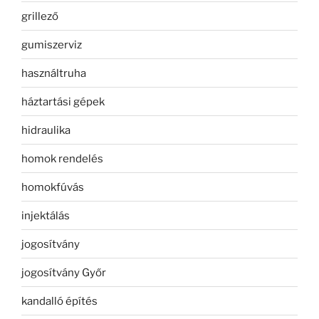
grillező
gumiszerviz
használtruha
háztartási gépek
hidraulika
homok rendelés
homokfúvás
injektálás
jogosítvány
jogosítvány Győr
kandalló építés