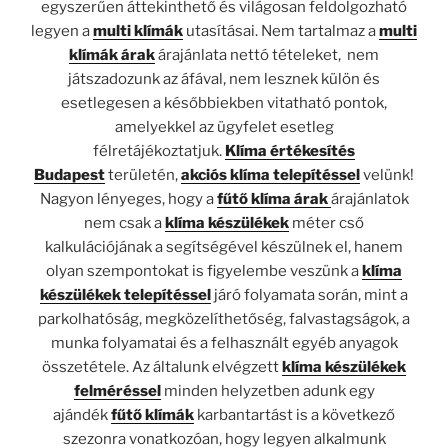
egyszerűen áttekinthető és világosan feldolgozható
legyen a
multi klímák
utasításai. Nem tartalmaz a
multi
klímák árak
árajánlata nettó tételeket, nem
játszadozunk az áfával, nem lesznek külön és
esetlegesen a későbbiekben vitatható pontok,
amelyekkel az ügyfelet esetleg
félretájékoztatjuk.
Klíma értékesítés
Budapest
területén,
akciós klíma telepítéssel
velünk!
Nagyon lényeges, hogy a
fűtő klíma árak
árajánlatok
nem csak a
klíma készülékek
méter cső
kalkulációjának a segítségével készülnek el, hanem
olyan szempontokat is figyelembe veszünk a
klíma
készülékek telepítéssel
járó folyamata során, mint a
parkolhatóság, megközelíthetőség, falvastagságok, a
munka folyamatai és a felhasznált egyéb anyagok
összetétele. Az általunk elvégzett
klíma készülékek
felméréssel
minden helyzetben adunk egy
ajándék
fűtő klímák
karbantartást is a következő
szezonra vonatkozóan, hogy legyen alkalmunk