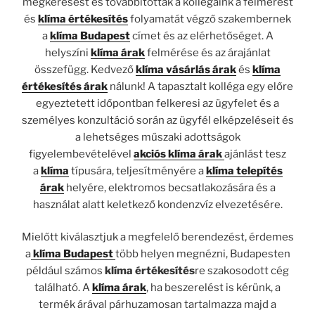
megkeresést és továbbították a kollégáink a felmérést
és
klíma értékesítés
folyamatát végző szakembernek
a
klíma Budapest
címet és az elérhetőséget. A
helyszíni
klíma árak
felmérése és az árajánlat
összefügg. Kedvező
klíma vásárlás árak
és
klíma
értékesítés árak
nálunk! A tapasztalt kolléga egy előre
egyeztetett időpontban felkeresi az ügyfelet és a
személyes konzultáció során az ügyfél elképzeléseit és
a lehetséges műszaki adottságok
figyelembevételével
akciós klíma árak
ajánlást tesz
a
klíma
típusára, teljesítményére a
klíma telepítés
árak
helyére, elektromos becsatlakozására és a
használat alatt keletkező kondenzvíz elvezetésére.
Mielőtt kiválasztjuk a megfelelő berendezést, érdemes
a
klíma Budapest
több helyen megnézni, Budapesten
például számos
klíma értékesítés
re szakosodott cég
található. A
klíma árak
, ha beszerelést is kérünk, a
termék árával párhuzamosan tartalmazza majd a