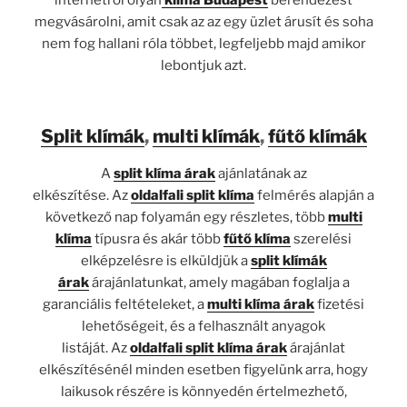
megvásárolni, amit csak az az egy üzlet árusít és soha
nem fog hallani róla többet, legfeljebb majd amikor
lebontjuk azt.
Split klímák
,
multi klímák
,
fűtő klímák
A
split klíma árak
ajánlatának az
elkészítése. Az
oldalfali split klíma
felmérés alapján a
következő nap folyamán egy részletes, több
multi
klíma
típusra és akár több
fűtő klíma
szerelési
elképzelésre is elküldjük a
split klímák
árak
árajánlatunkat, amely magában foglalja a
garanciális feltételeket, a
multi klíma árak
fizetési
lehetőségeit, és a felhasznált anyagok
listáját. Az
oldalfali split klíma árak
árajánlat
elkészítésénél minden esetben figyelünk arra, hogy
laikusok részére is könnyedén értelmezhető,