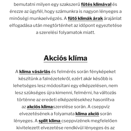
bemutatni milyen egy szakszerű
fűtés klímával
és
érezze az ügyfél, hogy számunkra is nagyon lényeges a
minőségi munkaelvégzés. A
fűtő klímák árak
árajánlat
elfogadása után megtörténhet az időpont egyeztetése
a szerelési folyamatok miatt.
Akciós klíma
A
klíma vásárlás
és felmérés során fényképeket
készítünk a falnézetekről, ezért akár később is
lehetséges lesz módosítani egy elképzelésen, nem
lesz szükséges újra kimenni, felmérni, ha változás
történne az eredeti elképzelésekhez hasonlítva
az
akciós klíma
szerelése során. A cseppvíz
elvezetésének a folyamata
klíma akció
során
lényeges. A
split klíma
cseppvizének megfelelően
kivitelezett elvezetése rendkívül lényeges és az