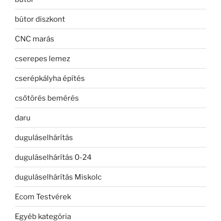
bútor diszkont
CNC marás
cserepes lemez
cserépkályha építés
csőtörés bemérés
daru
duguláselhárítás
duguláselhárítás 0-24
duguláselhárítás Miskolc
Ecom Testvérek
Egyéb kategória