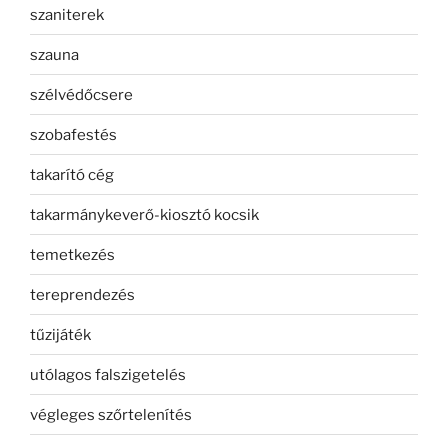
szaniterek
szauna
szélvédőcsere
szobafestés
takarító cég
takarmánykeverő-kiosztó kocsik
temetkezés
tereprendezés
tűzijáték
utólagos falszigetelés
végleges szőrtelenítés