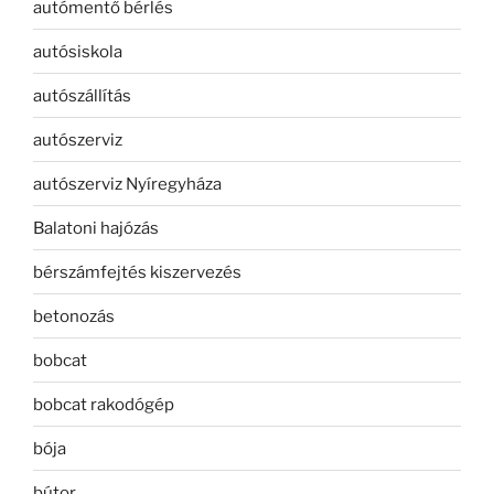
autómentő bérlés
autósiskola
autószállítás
autószerviz
autószerviz Nyíregyháza
Balatoni hajózás
bérszámfejtés kiszervezés
betonozás
bobcat
bobcat rakodógép
bója
bútor