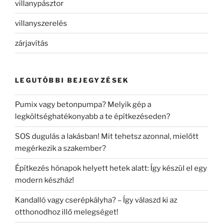
villanypásztor
villanyszerelés
zárjavítás
LEGUTÓBBI BEJEGYZÉSEK
Pumix vagy betonpumpa? Melyik gép a
legköltséghatékonyabb a te építkezéseden?
SOS dugulás a lakásban! Mit tehetsz azonnal, mielőtt
megérkezik a szakember?
Építkezés hónapok helyett hetek alatt: Így készül el egy
modern készház!
Kandalló vagy cserépkályha? – Így válaszd ki az
otthonodhoz illő melegséget!