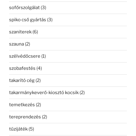
sofőrszolgálat
(3)
spiko cső gyártás
(3)
szaniterek
(6)
szauna
(2)
szélvédőcsere
(1)
szobafestés
(4)
takarító cég
(2)
takarmánykeverő-kiosztó kocsik
(2)
temetkezés
(2)
tereprendezés
(2)
tűzijáték
(5)