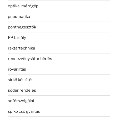
optikai mérőgép
pneumatika
ponthegesztők
PP tartály
raktártechnika
rendezvénysátor bérlés
rovarirtás
sírkő készítés
sóder rendelés
sofőrszolgálat
spiko cső gyártás