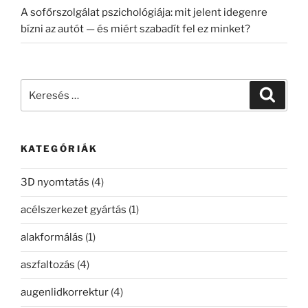
A sofőrszolgálat pszichológiája: mit jelent idegenre
bízni az autót — és miért szabadít fel ez minket?
Keresés
Keresé
a
következő
kifejezésre:
KATEGÓRIÁK
3D nyomtatás
(4)
acélszerkezet gyártás
(1)
alakformálás
(1)
aszfaltozás
(4)
augenlidkorrektur
(4)