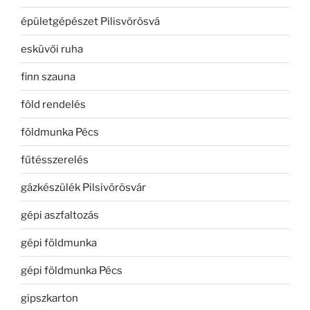
épületgépészet Pilisvörösvá
esküvői ruha
finn szauna
föld rendelés
földmunka Pécs
fűtésszerelés
gázkészülék Pilsivörösvár
gépi aszfaltozás
gépi földmunka
gépi földmunka Pécs
gipszkarton