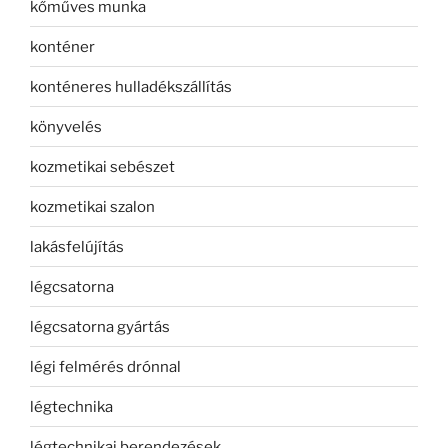
kőműves munka
konténer
konténeres hulladékszállítás
könyvelés
kozmetikai sebészet
kozmetikai szalon
lakásfelújítás
légcsatorna
légcsatorna gyártás
légi felmérés drónnal
légtechnika
légtechnikai berendezések