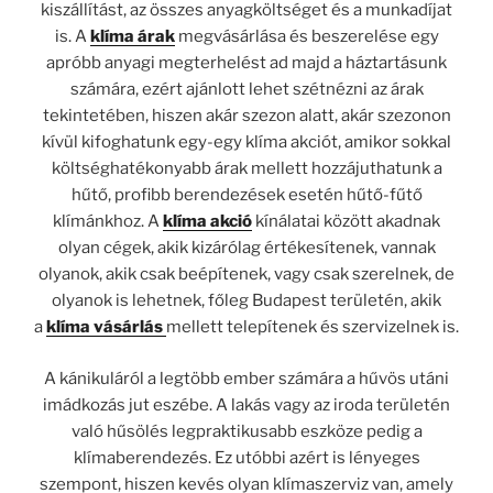
kiszállítást, az összes anyagköltséget és a munkadíjat
is. A
klíma árak
megvásárlása és beszerelése egy
apróbb anyagi megterhelést ad majd a háztartásunk
számára, ezért ajánlott lehet szétnézni az árak
tekintetében, hiszen akár szezon alatt, akár szezonon
kívül kifoghatunk egy-egy klíma akciót, amikor sokkal
költséghatékonyabb árak mellett hozzájuthatunk a
hűtő, profibb berendezések esetén hűtő-fűtő
klímánkhoz. A
klíma akció
kínálatai között akadnak
olyan cégek, akik kizárólag értékesítenek, vannak
olyanok, akik csak beépítenek, vagy csak szerelnek, de
olyanok is lehetnek, főleg Budapest területén, akik
a
klíma vásárlás
mellett telepítenek és szervizelnek is.
A kánikuláról a legtöbb ember számára a hűvös utáni
imádkozás jut eszébe. A lakás vagy az iroda területén
való hűsölés legpraktikusabb eszköze pedig a
klímaberendezés. Ez utóbbi azért is lényeges
szempont, hiszen kevés olyan klímaszerviz van, amely