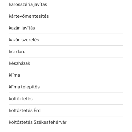
karosszéria javítás
kártevőmentesítés
kazán javítás
kazán szerelés
kcr daru
készházak
klíma
klíma telepítés
költöztetés
költöztetés Érd
költöztetés Székesfehérvár