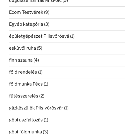
duguláselhárítás Miskolc
(9)
Ecom Testvérek
(9)
Egyéb kategória
(3)
épületgépészet Pilisvörösvá
(1)
esküvői ruha
(5)
finn szauna
(4)
föld rendelés
(1)
földmunka Pécs
(1)
fűtésszerelés
(2)
gázkészülék Pilsivörösvár
(1)
gépi aszfaltozás
(1)
gépi földmunka
(3)