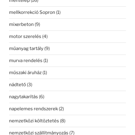
méhtelep
(16)
mellkorrekció Sopron
(1)
mixerbeton
(9)
motor szerelés
(4)
műanyag tartály
(9)
murva rendelés
(1)
műszaki áruház
(1)
nádtető
(3)
nagytakarítás
(6)
napelemes rendszerek
(2)
nemzetközi költöztetés
(8)
nemzetközi szállítmányozás
(7)