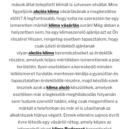
mások által telepített klímát is szívesen elvállal. Mire
figyeljünk
akciós klíma
vásárlásának a megkezdése
előtt? A legfontosabb, hogy soha ne szerezzen be egy
ismeretlen márkát
klíma vásárlás
során! Még abban a
helyzetben sem, ha egy klímaszerelő ajánlja azt az Ön
részére! Hiszen, rengeteg esetben tapasztalom, hogy
csak üzleti érdekből ajánlanak
olyan
akciós
klíma
berendezéseket az érdeklők
részére, amelyek teljes mértékben ismeretlenek a piac
területén. Ilyen esetekben a kereskedő minden
lelkiismeret furdalás mentesen kínálja a gyanútlan és
tapasztalatlan érdeklődők részére, majd később ezek
lesznek azok a
klíma akció
készülékek, amelyek
esetében már a legkisebb meghibásodás folyamán
sem tudunk szerelőt találni, elég csak megemlíteni a
márkát a telefonban és már el is utasítanak az
alkatrészek hiánya végett. Ennek ellenére sajnos évről
évre létezik egy vásárlói réteg, amely képes az
internetről olyan
klíma Budapest
berendezést