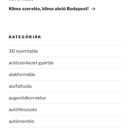
bejegyzés
Klíma szerelés, klíma akció Budapest!
KATEGÓRIÁK
3D nyomtatás
acélszerkezet gyártás
alakformálás
aszfaltozás
augenlidkorrektur
autófényezés
autómentés