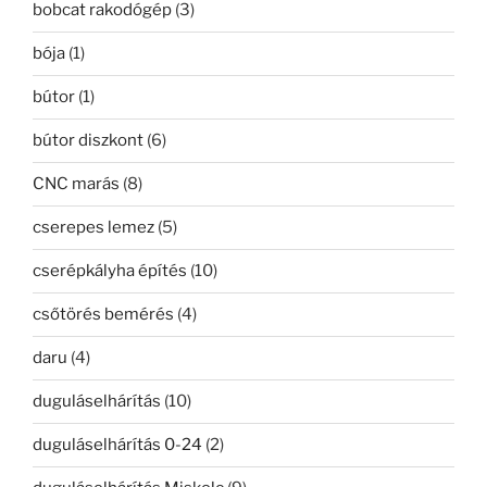
bobcat rakodógép
(3)
bója
(1)
bútor
(1)
bútor diszkont
(6)
CNC marás
(8)
cserepes lemez
(5)
cserépkályha építés
(10)
csőtörés bemérés
(4)
daru
(4)
duguláselhárítás
(10)
duguláselhárítás 0-24
(2)