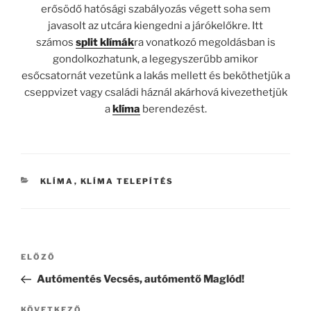
erősödő hatósági szabályozás végett soha sem
javasolt az utcára kiengedni a járókelőkre. Itt
számos
split klímák
ra vonatkozó megoldásban is
gondolkozhatunk, a legegyszerűbb amikor
esőcsatornát vezetünk a lakás mellett és beköthetjük a
cseppvizet vagy családi háznál akárhová kivezethetjük
a
klíma
berendezést.
KATEGÓRIÁK
KLÍMA
,
KLÍMA TELEPÍTÉS
Bejegyzés
Korábbi
ELŐZŐ
navigáció
bejegyzés
Autómentés Vecsés, autómentő Maglód!
Következő
KÖVETKEZŐ