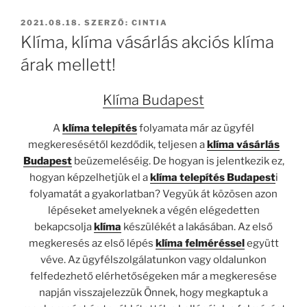
BEKÜLDVE:
2021.08.18.
SZERZŐ:
CINTIA
Klíma, klíma vásárlás akciós klíma
árak mellett!
Klíma Budapest
A
klíma
telepítés
folyamata már az ügyfél
megkeresésétől kezdődik, teljesen a
klíma vásárlás
Budapest
beüzemeléséig. De hogyan is jelentkezik ez,
hogyan képzelhetjük el a
klíma telepítés Budapest
i
folyamatát a gyakorlatban? Vegyük át közösen azon
lépéseket amelyeknek a végén elégedetten
bekapcsolja
klíma
készülékét a lakásában. Az első
megkeresés az első lépés
klíma felméréssel
együtt
véve. Az ügyfélszolgálatunkon vagy oldalunkon
felfedezhető elérhetőségeken már a megkeresése
napján visszajelezzük Önnek, hogy megkaptuk a