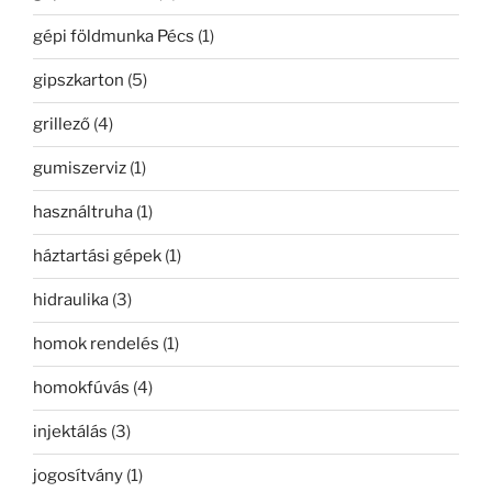
gépi földmunka Pécs
(1)
gipszkarton
(5)
grillező
(4)
gumiszerviz
(1)
használtruha
(1)
háztartási gépek
(1)
hidraulika
(3)
homok rendelés
(1)
homokfúvás
(4)
injektálás
(3)
jogosítvány
(1)