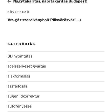
Nagytakarítás, napi takarítás Budapest!
Következő
KÖVETKEZŐ
bejegyzés
Víz-gáz szerelvénybolt Pilisvörösvár!
KATEGÓRIÁK
3D nyomtatás
acélszerkezet gyártás
alakformálás
aszfaltozás
augenlidkorrektur
autófényezés