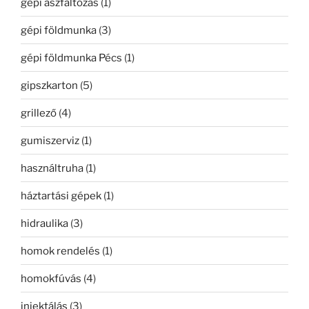
gépi aszfaltozás
(1)
gépi földmunka
(3)
gépi földmunka Pécs
(1)
gipszkarton
(5)
grillező
(4)
gumiszerviz
(1)
használtruha
(1)
háztartási gépek
(1)
hidraulika
(3)
homok rendelés
(1)
homokfúvás
(4)
injektálás
(3)