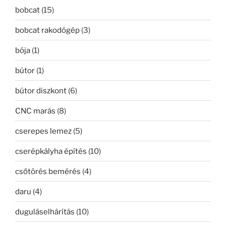
bobcat
(15)
bobcat rakodógép
(3)
bója
(1)
bútor
(1)
bútor diszkont
(6)
CNC marás
(8)
cserepes lemez
(5)
cserépkályha építés
(10)
csőtörés bemérés
(4)
daru
(4)
duguláselhárítás
(10)