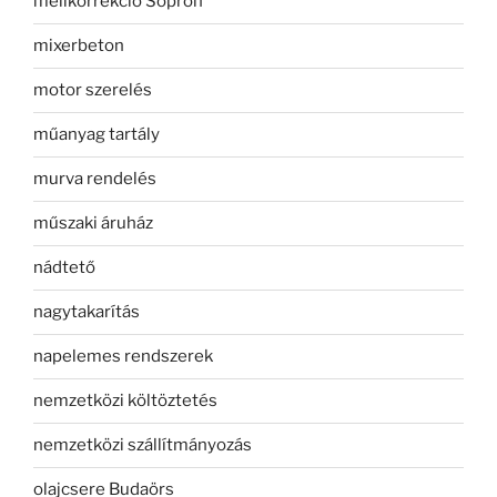
mellkorrekció Sopron
mixerbeton
motor szerelés
műanyag tartály
murva rendelés
műszaki áruház
nádtető
nagytakarítás
napelemes rendszerek
nemzetközi költöztetés
nemzetközi szállítmányozás
olajcsere Budaörs