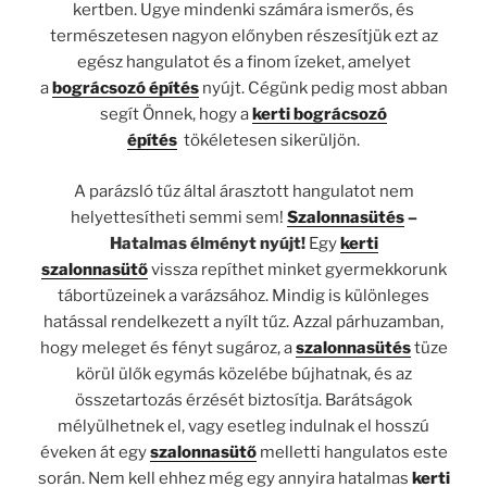
kertben. Ugye mindenki számára ismerős, és
természetesen nagyon előnyben részesítjük ezt az
egész hangulatot és a finom ízeket, amelyet
a
bográcsozó építés
nyújt. Cégünk pedig most abban
segít Önnek, hogy a
kerti
bográcsozó
építés
tökéletesen sikerüljön.
A parázsló tűz által árasztott hangulatot nem
helyettesítheti semmi sem!
Szalonnasütés
–
Hatalmas élményt nyújt!
Egy
kerti
szalonnasütő
vissza repíthet minket gyermekkorunk
tábortüzeinek a varázsához. Mindig is különleges
hatással rendelkezett a nyílt tűz. Azzal párhuzamban,
hogy meleget és fényt sugároz, a
szalonnasütés
tüze
körül ülők egymás közelébe bújhatnak, és az
összetartozás érzését biztosítja. Barátságok
mélyülhetnek el, vagy esetleg indulnak el hosszú
éveken át egy
szalonnasütő
melletti hangulatos este
során. Nem kell ehhez még egy annyira hatalmas
kerti