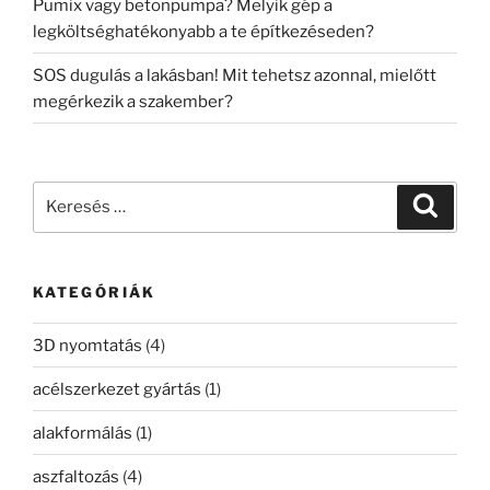
Pumix vagy betonpumpa? Melyik gép a
legköltséghatékonyabb a te építkezéseden?
SOS dugulás a lakásban! Mit tehetsz azonnal, mielőtt
megérkezik a szakember?
Keresés
Keresé
a
következő
kifejezésre:
KATEGÓRIÁK
3D nyomtatás
(4)
acélszerkezet gyártás
(1)
alakformálás
(1)
aszfaltozás
(4)