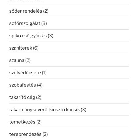
sóder rendelés
(2)
sofőrszolgálat
(3)
spiko cső gyártás
(3)
szaniterek
(6)
szauna
(2)
szélvédőcsere
(1)
szobafestés
(4)
takarító cég
(2)
takarmánykeverő-kiosztó kocsik
(3)
temetkezés
(2)
tereprendezés
(2)