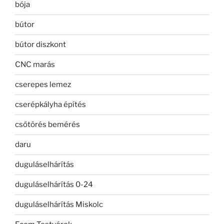
bója
bútor
bútor diszkont
CNC marás
cserepes lemez
cserépkályha építés
csőtörés bemérés
daru
duguláselhárítás
duguláselhárítás 0-24
duguláselhárítás Miskolc