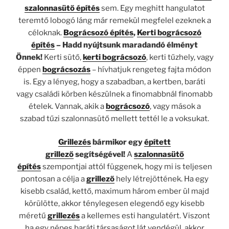
szalonnasütő építés
sem. Egy meghitt hangulatot
teremtő lobogó láng már remekül megfelel ezeknek a
céloknak.
Bográcsozó építés
,
Kerti bográcsozó
építés
– Hadd nyújtsunk maradandó élményt
Önnek!
Kerti sütő,
kerti bográcsozó
, kerti tűzhely, vagy
éppen
bográcsozás
– hívhatjuk rengeteg fajta módon
is. Egy a lényeg, hogy a szabadban, a kertben, baráti
vagy családi körben készülnek a finomabbnál finomabb
ételek. Vannak, akik a
bográcsozó
, vagy mások a
szabad tűzi szalonnasütő mellett tettél le a voksukat.
Grillezés
bármikor egy
épített
grillező
segítségével!
A
szalonnasütő
építés
szempontjai attól függenek, hogy mi is teljesen
pontosan a célja a
grillező
hely létrejöttének. Ha egy
kisebb család, kettő, maximum három ember ül majd
körülötte, akkor ténylegesen elegendő egy kisebb
méretű
grillezés
a kellemes esti hangulatért. Viszont
ha egy népes baráti társaságot lát vendégül, akkor