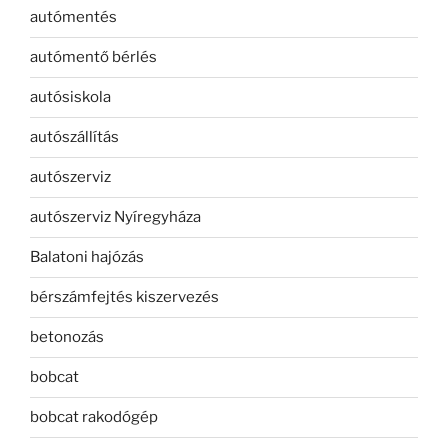
autómentés
autómentő bérlés
autósiskola
autószállítás
autószerviz
autószerviz Nyíregyháza
Balatoni hajózás
bérszámfejtés kiszervezés
betonozás
bobcat
bobcat rakodógép