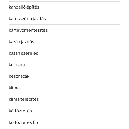
kandalló építés
karosszéria javítás
kártevőmentesítés
kazán javítás
kazán szerelés
kcr daru
készházak
klíma
klíma telepítés
költöztetés
költöztetés Érd