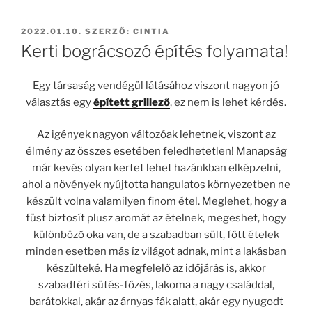
BEKÜLDVE:
2022.01.10.
SZERZŐ:
CINTIA
Kerti bográcsozó építés folyamata!
Egy társaság vendégül látásához viszont nagyon jó
választás egy
épített grillező
, ez nem is lehet kérdés.
Az igények nagyon változóak lehetnek, viszont az
élmény az összes esetében feledhetetlen! Manapság
már kevés olyan kertet lehet hazánkban elképzelni,
ahol a növények nyújtotta hangulatos környezetben ne
készült volna valamilyen finom étel. Meglehet, hogy a
füst biztosít plusz aromát az ételnek, megeshet, hogy
különböző oka van, de a szabadban sült, főtt ételek
minden esetben más íz világot adnak, mint a lakásban
készülteké. Ha megfelelő az időjárás is, akkor
szabadtéri sütés-főzés, lakoma a nagy családdal,
barátokkal, akár az árnyas fák alatt, akár egy nyugodt