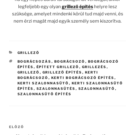
legfeljebb egy olyan
grillező építés
helyre lesz
szüksége, amelyet mindenki körül tud majd venni, és
nem érzi magát majd egyik személy sem kiszorítva.
KATEGÓRIÁK
GRILLEZŐ
CÍMKÉK
BOGRÁCSOZÁS
,
BOGRÁCSOZÓ
,
BOGRÁCSOZÓ
ÉPÍTÉS
,
ÉPÍTETT GRILLEZŐ
,
GRILLEZÉS
,
GRILLEZŐ
,
GRILLEZŐ ÉPÍTÉS
,
KERTI
BOGRÁCSOZÓ
,
KERTI BOGRÁCSOZÓ ÉPÍTÉS
,
KERTI SZALONNASÜTŐ
,
KERTI SZALONNASÜTŐ
ÉPÍTÉS
,
SZALONNASÜTÉS
,
SZALONNASÜTŐ
,
SZALONNASÜTŐ ÉPÍTÉS
Bejegyzés
Korábbi
ELŐZŐ
navigáció
bejegyzés