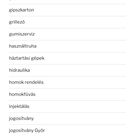
gipszkarton
grillező
gumiszerviz
használtruha
háztartási gépek
hidraulika
homok rendelés
homokfúvás
injektálás
jogosítvány
jogosítvány Győr