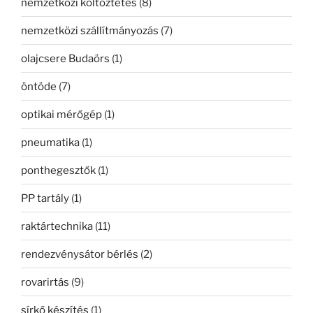
nemzetközi költöztetés
(8)
nemzetközi szállítmányozás
(7)
olajcsere Budaörs
(1)
öntöde
(7)
optikai mérőgép
(1)
pneumatika
(1)
ponthegesztők
(1)
PP tartály
(1)
raktártechnika
(11)
rendezvénysátor bérlés
(2)
rovarirtás
(9)
sírkő készítés
(1)