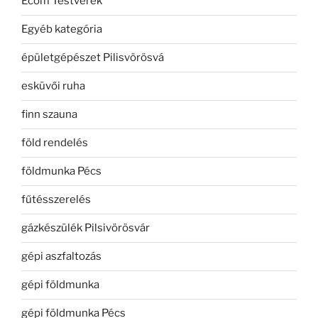
Ecom Testvérek
Egyéb kategória
épületgépészet Pilisvörösvá
esküvői ruha
finn szauna
föld rendelés
földmunka Pécs
fűtésszerelés
gázkészülék Pilsivörösvár
gépi aszfaltozás
gépi földmunka
gépi földmunka Pécs