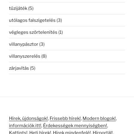
tűzijáték
(5)
utólagos falszigetelés
(3)
végleges szőrtelenítés
(1)
villanypásztor
(3)
villanyszerelés
(8)
zárjavítás
(5)
Hírek, újdonságok!
,
Frissebb hírek!
,
Modern blogok!
,
információk itt!
,
Érdekességek mennyiségben!
,
Kattints!
,
Heti hírek!
,
Hírek mindenfelé!
,
Hírportál!
,