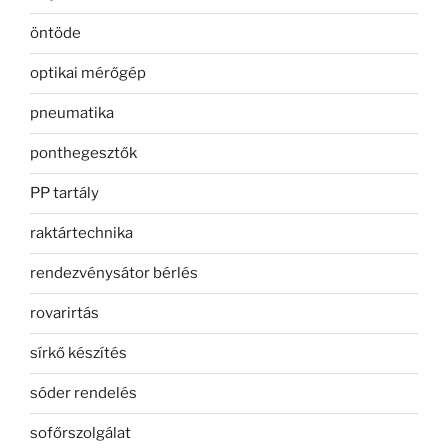
öntöde
optikai mérőgép
pneumatika
ponthegesztők
PP tartály
raktártechnika
rendezvénysátor bérlés
rovarirtás
sírkő készítés
sóder rendelés
sofőrszolgálat