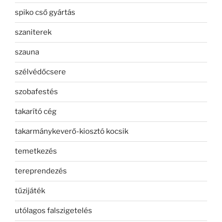
spiko cső gyártás
szaniterek
szauna
szélvédőcsere
szobafestés
takarító cég
takarmánykeverő-kiosztó kocsik
temetkezés
tereprendezés
tűzijáték
utólagos falszigetelés