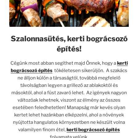
Szalonnasütés, kerti bográcsozó
építés!
Cégünk most abban segíthet majd Önnek, hogy a
kerti
bográcsozó építés
tökéletesen sikerüljön. A szakács
ne álljon külön a társaságtól, továbbá megfelelő
távolságban legyen a grillező az ablakoktól és
másoktól, ahol a füst zavaró lehet. Az igények nagyon
változóak lehetnek, viszont az élmény az összes
esetében feledhetetlen! Manapság már kevés olyan
kertet lehet hazánkban elképzelni, ahol a növények
nyújtotta hangulatos környezetben ne készült volna
valamilyen finom étel,
kerti bográcsozó építés
folyamata velünk.