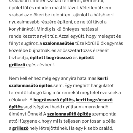
szabadon 1 méter szabad területet, kerítéstől,
épülettől és minden mástól távol. Véletlenül sem
szabad az előkertbe telepíteni, ajánlott a hátsókert
nyugalmasabb részére építeni, de ne túl távol a
konyhánktól. Mindig is különleges hatással
rendelkezett a nyílt tűz. Azzal együtt, hogy meleget és
fényt sugároz, a
szalonnasütés
tüze körül ülők egymás
közelébe bújhatnak, és az összetartozás érzését
biztosítja,
épített bográcsozó
és
épített
grillező
egész évben!.
Nem kell ehhez még egy annyira hatalmas
kerti
szalonnasütő építés
sem. Egy meghitt hangulatot
teremtő lobogó láng már remekül megfelel ezeknek a
céloknak. A
bográcsozó építés
,
kerti bográcsozó
építés
segítségével hadd nyújtsunk maradandó
élményt Önnek! A
szalonnasütő építés
szempontjai
attól függenek, hogy mi is teljesen pontosan a célja
a
grillező
hely létrejöttének. Ha egy kisebb család,