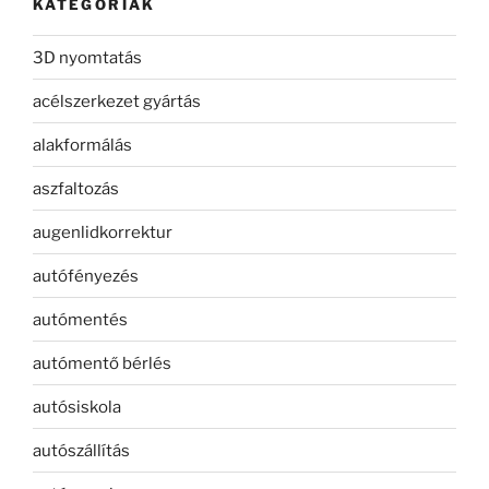
KATEGÓRIÁK
3D nyomtatás
acélszerkezet gyártás
alakformálás
aszfaltozás
augenlidkorrektur
autófényezés
autómentés
autómentő bérlés
autósiskola
autószállítás