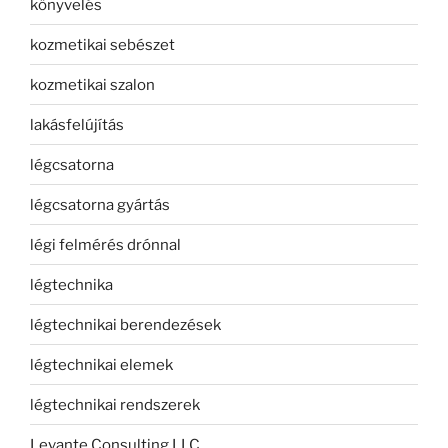
könyvelés
kozmetikai sebészet
kozmetikai szalon
lakásfelújítás
légcsatorna
légcsatorna gyártás
légi felmérés drónnal
légtechnika
légtechnikai berendezések
légtechnikai elemek
légtechnikai rendszerek
Levante Consulting LLC