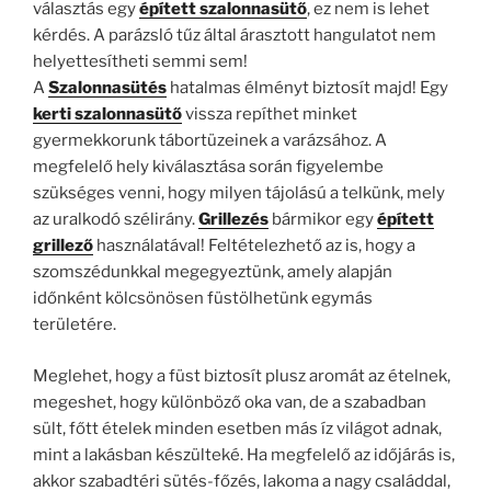
választás egy
épített szalonnasütő
, ez nem is lehet
kérdés. A parázsló tűz által árasztott hangulatot nem
helyettesítheti semmi sem!
A
Szalonnasütés
hatalmas élményt biztosít majd! Egy
kerti szalonnasütő
vissza repíthet minket
gyermekkorunk tábortüzeinek a varázsához. A
megfelelő hely kiválasztása során figyelembe
szükséges venni, hogy milyen tájolású a telkünk, mely
az uralkodó szélirány.
Grillezés
bármikor egy
épített
grillező
használatával! Feltételezhető az is, hogy a
szomszédunkkal megegyeztünk, amely alapján
időnként kölcsönösen füstölhetünk egymás
területére.
Meglehet, hogy a füst biztosít plusz aromát az ételnek,
megeshet, hogy különböző oka van, de a szabadban
sült, főtt ételek minden esetben más íz világot adnak,
mint a lakásban készülteké. Ha megfelelő az időjárás is,
akkor szabadtéri sütés-főzés, lakoma a nagy családdal,