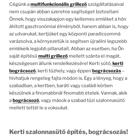
Cégünk a
multifunkcionális grillező
szolgáltatásaival
nem csupán abban szeretne segítséget biztosítani
Önnek, hogy visszakapjon egy kellemes emléket a hőn
áhított gasztronómiai élményből, hanem abban is, hogy
az udvarukat, kertjüket egy központi paradicsommá
varázsolva, a környezetük is segítsen újraélni legszebb
emlékeik legjobb pillanatait. Abban az esetben, ha Ön
saját építésű
multi grillező
mellett szánta el magát,
készségesen állunk rendelkezésére! Kerti sütő,
kerti
bográcsozó
, kerti tűzhely, vagy éppen
bográcsozás
–
hívhatjuk rengeteg fajta módon is. Egy a lényeg, hogy a
szabadban, a kertben, baráti vagy családi körben
készülnek a finomabbnál finomabb ételek. Vannak, akik
a
bográcsozó
, vagy mások a szabad tűzi szalonnasütő
mellett tettél le a voksukat.
Kerti szalonnasütő építés, bográcsozás!