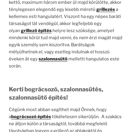
kettő, maximum három ember ül majd körülötte, akkor
ténylegesen elegendő egy kisebb méretű
grillezés
a
kellemes esti hangulatért. Viszont ha egy népes baráti
társaságot lát vendégül, akkor legfeljebb egy
olyan
grillező építés
helyre lesz szüksége, amelyet
mindenki körül tud majd venni, és nem érzi magát majd
egyik személy sem kiszorítva. Barátságok
mélyülhetnek el, vagy esetleg indulnak el hosszú
éveken át egy
szalonnasütő
melletti hangulatos este
során.
Kerti bográcsozó, szalonnasütés,
szalonnasütő építés!
Cégünk most abban segíthet majd Önnek, hogy
a
bográcsozó építés
tökéletesen sikerüljön. A szakács
ne álljon külön a társaságtól, továbbá megfelelő
távolságban legyen a grillező az ablakoktól és