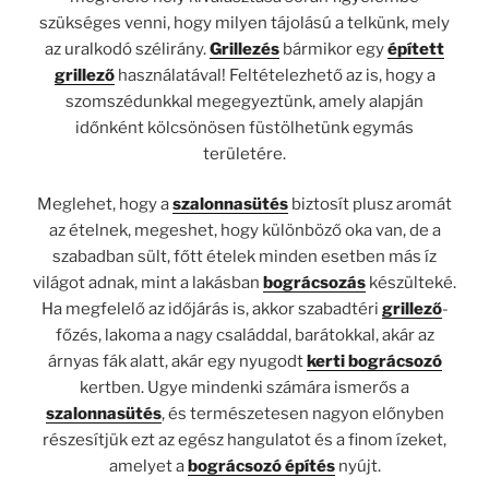
szükséges venni, hogy milyen tájolású a telkünk, mely
az uralkodó szélirány.
Grillezés
bármikor egy
épített
grillező
használatával! Feltételezhető az is, hogy a
szomszédunkkal megegyeztünk, amely alapján
időnként kölcsönösen füstölhetünk egymás
területére.
Meglehet, hogy a
szalonnasütés
biztosít plusz aromát
az ételnek, megeshet, hogy különböző oka van, de a
szabadban sült, főtt ételek minden esetben más íz
világot adnak, mint a lakásban
bográcsozás
készülteké.
Ha megfelelő az időjárás is, akkor szabadtéri
grillező
-
főzés, lakoma a nagy családdal, barátokkal, akár az
árnyas fák alatt, akár egy nyugodt
kerti bográcsozó
kertben. Ugye mindenki számára ismerős a
szalonnasütés
, és természetesen nagyon előnyben
részesítjük ezt az egész hangulatot és a finom ízeket,
amelyet a
bográcsozó építés
nyújt.