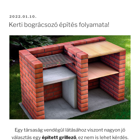
BEKÜLDVE:
2022.01.10.
Kerti bográcsozó építés folyamata!
Egy társaság vendégül látásához viszont nagyon jó
választás egy
épített grillező
, ez nem is lehet kérdés.