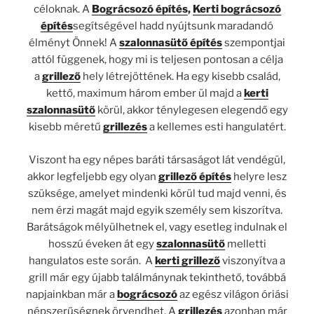
céloknak. A
Bográcsozó építés
,
Kerti bográcsozó
építés
segítségével hadd nyújtsunk maradandó
élményt Önnek! A
szalonnasütő építés
szempontjai
attól függenek, hogy mi is teljesen pontosan a célja
a
grillező
hely létrejöttének. Ha egy kisebb család,
kettő, maximum három ember ül majd a
kerti
szalonnasütő
körül, akkor ténylegesen elegendő egy
kisebb méretű
grillezés
a kellemes esti hangulatért.
Viszont ha egy népes baráti társaságot lát vendégül,
akkor legfeljebb egy olyan
grillező építés
helyre lesz
szüksége, amelyet mindenki körül tud majd venni, és
nem érzi magát majd egyik személy sem kiszorítva.
Barátságok mélyülhetnek el, vagy esetleg indulnak el
hosszú éveken át egy
szalonnasütő
melletti
hangulatos este során. A
kerti grillező
viszonyítva a
grill már egy újabb találmánynak tekinthető, továbbá
napjainkban már a
bográcsozó
az egész világon óriási
népszerűségnek örvendhet. A
grillezés
azonban már