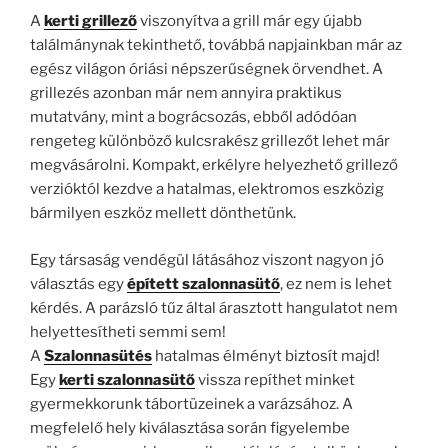
A
kerti grillező
viszonyítva a grill már egy újabb
találmánynak tekinthető, továbbá napjainkban már az
egész világon óriási népszerűségnek örvendhet. A
grillezés azonban már nem annyira praktikus
mutatvány, mint a bográcsozás, ebből adódóan
rengeteg különböző kulcsrakész grillezőt lehet már
megvásárolni. Kompakt, erkélyre helyezhető grillező
verzióktól kezdve a hatalmas, elektromos eszközig
bármilyen eszköz mellett dönthetünk.
Egy társaság vendégül látásához viszont nagyon jó
választás egy
épített szalonnasütő
, ez nem is lehet
kérdés. A parázsló tűz által árasztott hangulatot nem
helyettesítheti semmi sem!
A
Szalonnasütés
hatalmas élményt biztosít majd!
Egy
kerti szalonnasütő
vissza repíthet minket
gyermekkorunk tábortüzeinek a varázsához. A
megfelelő hely kiválasztása során figyelembe