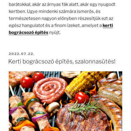
barátokkal, akár az árnyas fák alatt, akár egy nyugodt
kertben. Ugye mindenki számára ismerős, és
természetesen nagyon előnyben részesítjük ezt az
egész hangulatot és a finom ízeket, amelyet a
kerti
bográcsozó építés
nyújt.
BEKÜLDVE:
2022.07.22.
Kerti bográcsozó építés, szalonnasütés!