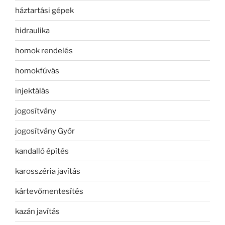
háztartási gépek
hidraulika
homok rendelés
homokfúvás
injektálás
jogosítvány
jogosítvány Győr
kandalló építés
karosszéria javítás
kártevőmentesítés
kazán javítás