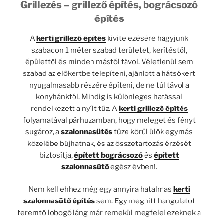
Grillezés – grillező építés, bográcsozó
építés
A
kerti grillező építés
kivitelezésére hagyjunk
szabadon 1 méter szabad területet, kerítéstől,
épülettől és minden mástól távol. Véletlenül sem
szabad az előkertbe telepíteni, ajánlott a hátsókert
nyugalmasabb részére építeni, de ne túl távol a
konyhánktól. Mindig is különleges hatással
rendelkezett a nyílt tűz. A
kerti grillező építés
folyamatával párhuzamban, hogy meleget és fényt
sugároz, a
szalonnasütés
tüze körül ülők egymás
közelébe bújhatnak, és az összetartozás érzését
biztosítja,
épített bográcsozó
és
épített
szalonnasütő
egész évben!.
Nem kell ehhez még egy annyira hatalmas
kerti
szalonnasütő építés
sem. Egy meghitt hangulatot
teremtő lobogó láng már remekül megfelel ezeknek a