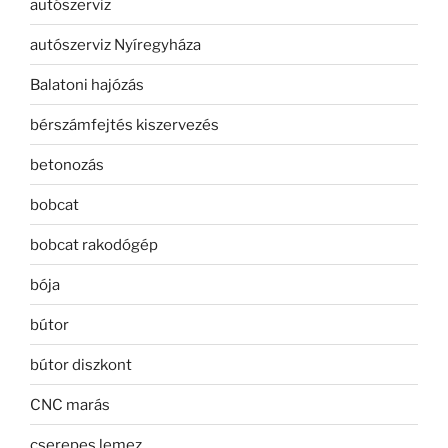
autószerviz
autószerviz Nyíregyháza
Balatoni hajózás
bérszámfejtés kiszervezés
betonozás
bobcat
bobcat rakodógép
bója
bútor
bútor diszkont
CNC marás
cserepes lemez