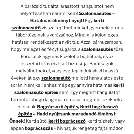
A parázsló tűz által árasztott hangulatot nem
helyettesítheti semmi sem!
Szalonnasütés
–
Hatalmas élményt nyújt!
Egy
kerti
szalonnasütő
vissza repíthet minket gyermekkorunk
tábortüzeinek a varázsához. Mindig is különleges
hatással rendelkezett a nyílt tűz. Azzal párhuzamban,
hogy meleget és fényt sugároz, a
szalonnasütés
tüze
körül ülők egymás közelébe bújhatnak, és az
összetartozás érzését biztosítja. Barátságok
mélyülhetnek el, vagy esetleg indulnak el hosszú
éveken át egy
szalonnasütő
melletti hangulatos este
során. Nem kell ehhez még egy annyira hatalmas
kerti
szalonnasütő építés
sem. Egy meghitt hangulatot
teremtő lobogó láng már remekül megfelel ezeknek a
céloknak.
Bográcsozó építés
,
Kerti bográcsozó
építés
– Hadd nyújtsunk maradandó élményt
Önnek!
Kerti sütő,
kerti bográcsozó
, kerti tűzhely, vagy
éppen
bográcsozás
– hívhatjuk rengeteg fajta módon