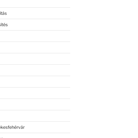
ítás
ítés
ékesfehérvár