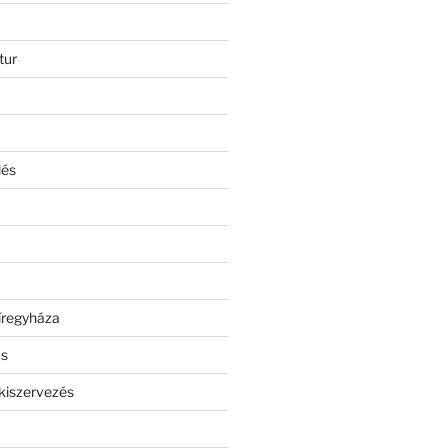
tur
lés
íregyháza
ás
kiszervezés