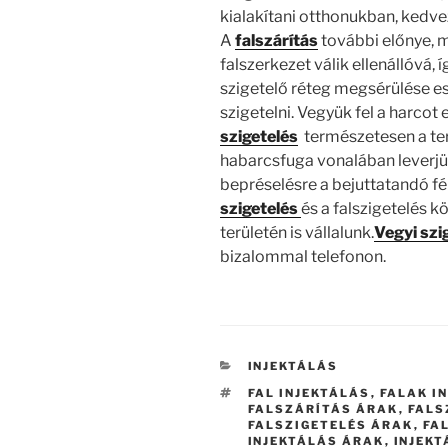
kialakítani otthonukban, kedv
A
falszárítás
további előnye, m
falszerkezet válik ellenállóvá, í
szigetelő réteg megsérülése e
szigetelni. Vegyük fel a harcot 
szigetelés
természetesen a te
habarcsfuga vonalában leverjük 
bepréselésre a bejuttatandó f
szigetelés
és a falszigetelés 
területén is vállalunk.
Vegyi szi
bizalommal telefonon.
KATEGÓRIÁK
INJEKTÁLÁS
CÍMKÉK
FAL INJEKTÁLÁS
,
FALAK I
FALSZÁRÍTÁS ÁRAK
,
FALS
FALSZIGETELÉS ÁRAK
,
FA
INJEKTÁLÁS ÁRAK
,
INJEK