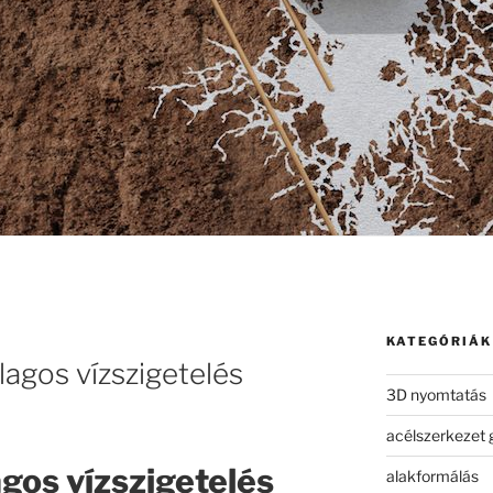
KATEGÓRIÁK
lagos vízszigetelés
3D nyomtatás
acélszerkezet 
agos vízszigetelés
alakformálás