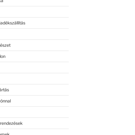
ka
adékszállítás
észet
lon
ártás
rónnal
erendezések
lemek