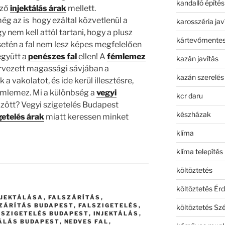
kandalló építés
ező
injektálás árak
mellett.
ég az is hogy ezáltal közvetlenül a
karosszéria jav
gy nem kell attól tartani, hogy a plusz
kártevőmentes
setén a fal nem lesz képes megfelelően
együtt a
penészes fal
ellen! A
fémlemez
kazán javítás
rvezett magassági sávjában a
kazán szerelés
a vakolatot, és ide kerül illesztésre,
émlemez. Mi a különbség a
vegyi
kcr daru
között? Vegyi szigetelés Budapest
készházak
getelés árak
miatt keressen minket
klíma
klíma telepítés
költöztetés
költöztetés Érd
NJEKTÁLÁSA
,
FALSZÁRÍTÁS
,
ZÁRÍTÁS BUDAPEST
,
FALSZIGETELÉS
,
költöztetés Sz
LSZIGETELÉS BUDAPEST
,
INJEKTÁLÁS
,
TÁLÁS BUDAPEST
,
NEDVES FAL
,