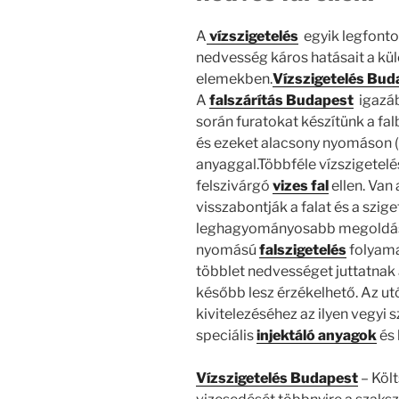
A
vízszigetelés
egyik legfonto
nedvesség káros hatásait a kü
elemekben.
Vízszigetelés Bud
A
falszárítás Budapest
igazá
során furatokat készítünk a fa
és ezeket alacsony nyomáson (2
anyaggal.Többféle vízszigetelé
felszivárgó
vizes fal
ellen. Van
visszabontják a falat és a szige
leghagyományosabb megoldás a
nyomású
falszigetelés
folyama
többlet nedvességet juttatnak a
később lesz érzékelhető. Az ut
kivitelezéséhez az ilyen vegyi
speciális
injektáló
anyagok
és
Vízszigetelés Budapest
– Költ