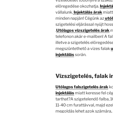
vizesedését többnyire a szaksze
elöregedése okozhatja.
Injekt
vállalunk.
Injektálás árak
miatt
minden napján! Cégünk az
utól
szigetelési eljárással nyújt h
.
Utólagos vízszigetelés árak
m
telefonon akár e-mailben! A fal
illetve a szigetelés elöregedé
megszüntethető a vizes falak
u
injektálás
során.
Vízszigetelés, falak 
Utólagos falszigetelés árak
ko
injektálás
miatt keresse fel cé
tarthat?A szigetelendő falba, 
11-40 cm furattávval, majd eze
megoldás lehet azok számára, 