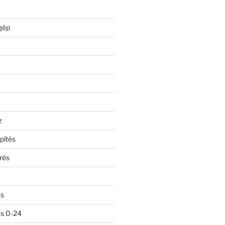
gép
z
pítés
rés
ás
ás 0-24