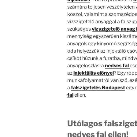
számára teljesen veszélytelen 
koszol, valamint a szomszédos
vízszigetelő anyaggal a falszig
szükséges
vízszigetelő anyag 
mennyiség egyszerűen kiszámolh
anyagok egy kinyomó segítségév
oda helyezzük az injektáló csö
csíkot húzunk a furatba, mind
anyageloszlásra
nedves fal
ese
az
injektálás
előnyei
? Egy ropp
munkafolyamatról van szó, ezér
a
falszigetelés Budapest
egy n
fal
ellen.
Utólagos falsziget
nedves fal ellen!