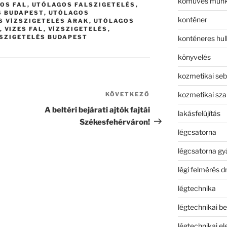
kőműves mun
OS FAL
,
UTÓLAGOS FALSZIGETELÉS
,
S BUDAPEST
,
UTÓLAGOS
konténer
S VÍZSZIGETELÉS ÁRAK
,
UTÓLAGOS
,
VIZES FAL
,
VÍZSZIGETELÉS
,
SZIGETELÉS BUDAPEST
konténeres hull
könyvelés
kozmetikai seb
kozmetikai sza
KÖVETKEZŐ
Következő
bejegyzés
A beltéri bejárati ajtók fajtái
lakásfelújítás
Székesfehérváron!
légcsatorna
légcsatorna gy
légi felmérés d
légtechnika
légtechnikai b
légtechnikai e