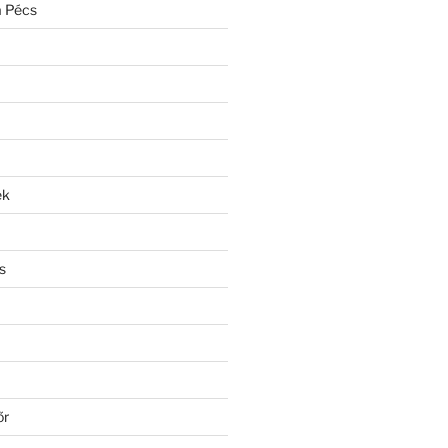
a Pécs
ek
s
őr