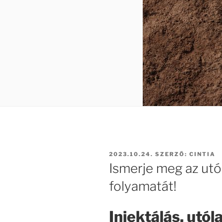
BEKÜLDVE:
2023.10.24.
SZERZŐ:
CINTIA
Ismerje meg az utó
folyamatát!
Injektálás, utól