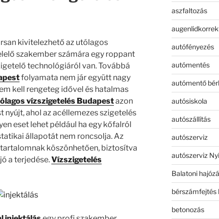
aszfaltozás
augenlidkorrek
san kivitelezhető az utólagos
autófényezés
felelő szakember számára egy roppant
autómentés
igetelő technológiáról van. Továbbá
apest
folyamata nem jár együtt nagy
autómentő bér
em kell rengeteg idővel és hatalmas
ólagos vízszigetelés Budapest
azon
autósiskola
 nyújt, ahol az acéllemezes szigetelés
autószállítás
yen eset lehet például ha egy kőfalról
statikai állapotát nem roncsolja. Az
autószerviz
tartalomnak köszönhetően, biztosítva
autószerviz Ny
jó a terjedése.
Vízszigetelés
Balatoni hajóz
bérszámfejtés 
betonozás
al injektálás
egy profi szakember