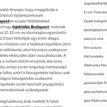
duguláselhárít
sabb lényege, hogy meggátolja a
Ecom Testvér
lönböző épületszerkezeti
Egyéb kategóri
apest
en szuper feltételekkel.
ból egy
injektálás Budapest
, melynek
épületgépészet
lba 12-13 cm-es távolságba egymástól,
.5 bar) feltöltjük egy krém állagú
esküvői ruha
si módszer van a falakban kapilláris úton
finn szauna
 az aláfalazás, ahol bizonyos szakaszon
telés elkészülte után visszafalazzák. A
föld rendelés
 vízben oldott emulziók alacsony
földmunka Péc
ta, amely során rengeteg mennyiségű
 falba, ezért a falszigetelés hatása csak
fűtésszerelés
ólagos falszigetelés szakszerű
gázkészülék Pi
 szigetelés során használt anyagokhoz
 berendezések szükségesek.
gépi aszfaltozá
gépi földmunk
séghatékony árak mellett! A falak