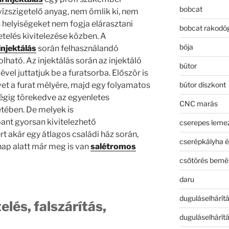
bobcat
vízszigetelő anyag, nem ömlik ki, nem
 helyiségeket nem fogja elárasztani
bobcat rakodó
etelés kivitelezése közben. A
bója
injektálás
során felhasználandó
ató. Az injektálás során az injektáló
bútor
el juttatjuk be a furatsorba. Először is
vet a furat mélyére, majd egy folyamatos
bútor diszkont
végig törekedve az egyenletes
CNC marás
tében. De melyek is
ant gyorsan kivitelezhető
cserepes leme
t akár egy átlagos családi ház során,
cserépkályha é
ap alatt már meg is van
salétromos
csőtörés bemé
daru
duguláselhárít
elés, falszárítás,
duguláselhárít