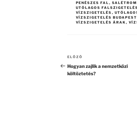
PENÉSZES FAL
,
SALÉTROM
UTÓLAGOS FALSZIGETELÉ
VÍZSZIGETELÉS
,
UTÓLAGO
VÍZSZIGETELÉS BUDAPEST
VÍZSZIGETELÉS ÁRAK
,
VÍZ
Bejegyzés
Korábbi
ELŐZŐ
navigáció
bejegyzés
Hogyan zajlik a nemzetközi
költöztetés?