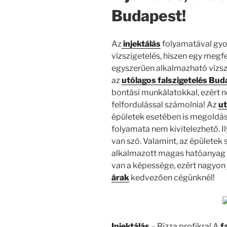
Budapest!
Az
injektálás
folyamatával gyor
vízszigetelés, hiszen egy meg
egyszerűen alkalmazható vízsz
az
utólagos falszigetelés Bud
bontási munkálatokkal, ezért n
felfordulással számolnia! Az
ut
épületek esetében is megoldást
folyamata nem kivitelezhető. Il
van szó. Valamint, az épületek 
alkalmazott magas hatóanyag 
van a képessége, ezért nagyon 
árak
kedvezően cégünknél!
Injektálás
– Bízza profikra! A
f