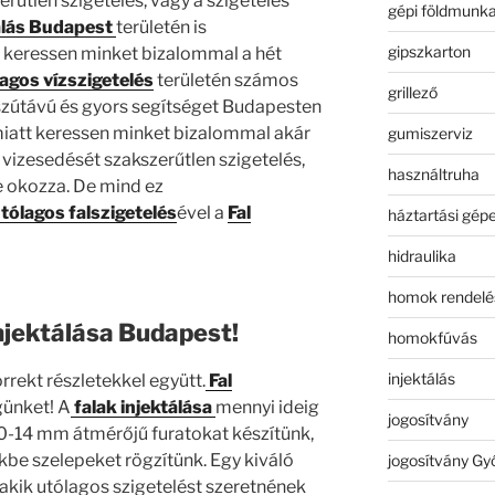
rűtlen szigetelés, vagy a szigetelés
gépi földmunk
álás Budapest
területén is
gipszkarton
 keressen minket bizalommal a hét
agos vízszigetelés
területén számos
grillező
osszútávú és gyors segítséget Budapesten
iatt keressen minket bizalommal akár
gumiszerviz
 vizesedését szakszerűtlen szigetelés,
használtruha
se okozza. De mind ez
tólagos falszigetelés
ével a
Fal
háztartási gép
hidraulika
homok rendelé
injektálása Budapest!
homokfúvás
injektálás
rrekt részletekkel együtt.
Fal
günket! A
falak injektálása
mennyi ideig
jogosítvány
10-14 mm átmérőjű furatokat készítünk,
kbe szelepeket rögzítünk. Egy kiváló
jogosítvány Gy
akik utólagos szigetelést szeretnének