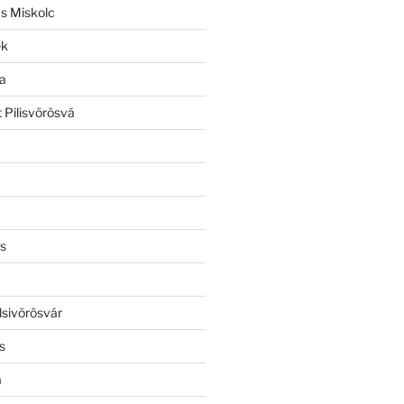
ás Miskolc
ek
a
 Pilisvörösvá
s
lsivörösvár
s
a