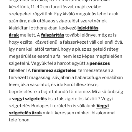
készítünk, 11-40 cm furattávval, majd ezekbe
szelepeket rögzítünk. Egy kiváló megoldás lehet azok
számára, akik utólagos szigetelést szeretnének
kialakítani otthonukban, kedvező
injektálás
árak
mellett. A
falszárítás
további előnye, még az is
hogy ezáltal közvetlenül a falszerkezet válik ellenállóvá,
így nem kell attól tartani, hogy a plusz szigetelő réteg
megsérülése esetén a fal nem lesz képes megfelelően
szigetelni. Vegyük fel a harcot együtt a
penészes
fal
ellen! A
fémlemez szigetelés
természetesen a
tervezett magassági sávjában a habarcsfuga vonalában
leverjük a vakolatot, és ide kerül illesztésre,
bepréselésre a bejuttatandó fémlemez. Mi a különbség
a
vegyi szigetelés
és a falszigetelés között? Vegyi
szigetelés Budapest területén is vállalunk.
Vegyi
szigetelés árak
miatt keressen minket bizalommal
telefonon.