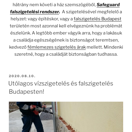
hátrány nem követi a ház szemszögéből,
Safeguard
falszigetelési rendszer
.
A szigetelésével megfelelő a
helyzet: vagy építéskor, vagy a
falszigetelés Budapest
területén most azonnal kell elvégeznünk ha problémát
észlelünk. A legtöbb ember vágyik arra, hogy a lakásuk
a családja egészségének is biztonságot teremtsen,
kedvező
fémlemezes szigetelés árak
mellett. Mindenki
szeretné, hogy a családját biztonságban tudhassa.
BEKÜLDVE:
2020.08.10.
Utólagos vízszigetelés és falszigetelés
Budapesten!