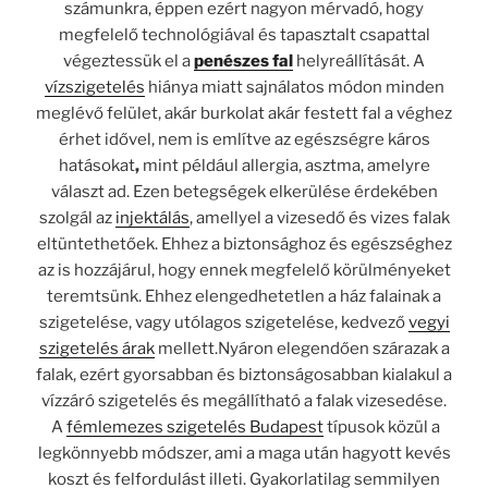
számunkra, éppen ezért nagyon mérvadó, hogy
megfelelő technológiával és tapasztalt csapattal
végeztessük el a
penészes fal
helyreállítását. A
vízszigetelés
hiánya miatt sajnálatos módon minden
meglévő felület, akár burkolat akár festett fal a véghez
érhet idővel, nem is említve az egészségre káros
hatásokat
,
mint például allergia, asztma, amelyre
választ ad.
Ezen betegségek elkerülése érdekében
szolgál az
injektálás
, amellyel a vizesedő és vizes falak
eltüntethetőek. Ehhez a biztonsághoz és egészséghez
az is hozzájárul, hogy ennek megfelelő körülményeket
teremtsünk. Ehhez elengedhetetlen a ház falainak a
szigetelése, vagy utólagos szigetelése, kedvező
vegyi
szigetelés árak
mellett.Nyáron elegendően szárazak a
falak, ezért gyorsabban és biztonságosabban kialakul a
vízzáró szigetelés és megállítható a falak vizesedése.
A
fémlemezes szigetelés Budapest
típusok közül a
legkönnyebb módszer, ami a maga után hagyott kevés
koszt és felfordulást illeti. Gyakorlatilag semmilyen