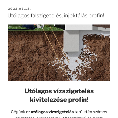
BEKÜLDVE:
2022.07.13.
Utólagos falszigetelés, injektálás profin!
Utólagos vízszigetelés
kivitelezése profin!
Cégünk az
utólagos vízszigetelés
területén számos