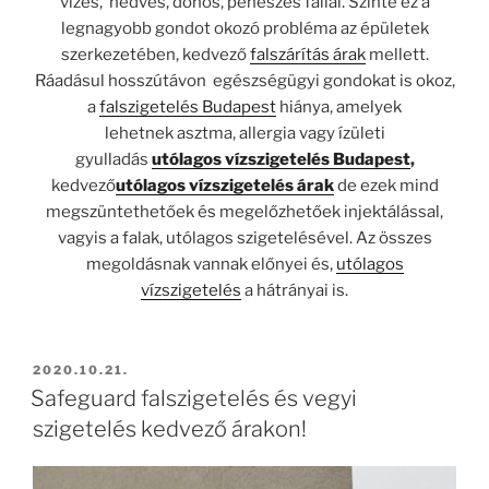
vizes, nedves, dohos, penészes fallal. Szinte ez a
legnagyobb gondot okozó probléma az épületek
szerkezetében, kedvező
falszárítás árak
mellett.
Ráadásul hosszútávon egészségügyi gondokat is okoz,
a
falszigetelés Budapest
hiánya, amelyek
lehetnek asztma, allergia vagy ízületi
gyulladás
utólagos vízszigetelés Budapest
,
kedvező
utólagos vízszigetelés árak
de ezek mind
megszüntethetőek és megelőzhetőek injektálással,
vagyis a falak, utólagos szigetelésével. Az összes
megoldásnak vannak előnyei és,
utólagos
vízszigetelés
a hátrányai is.
BEKÜLDVE:
2020.10.21.
Safeguard falszigetelés és vegyi
szigetelés kedvező árakon!