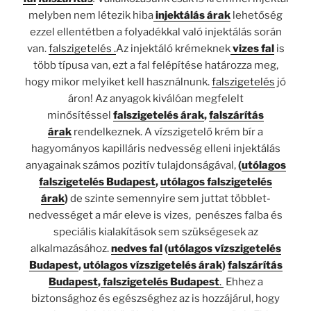
melyben nem létezik hiba
injektálás árak
lehetőség
ezzel ellentétben a folyadékkal való injektálás során
van.
falszigetelés .
Az injektáló krémeknek
vizes fal
is
több típusa van, ezt a fal felépítése határozza meg,
hogy mikor melyiket kell használnunk.
falszigetelés
jó
áron! Az anyagok kiválóan megfelelt
minősítéssel
falszigetelés árak
,
falszárítás
árak
rendelkeznek. A vízszigetelő krém bír a
hagyományos kapilláris nedvesség elleni injektálás
anyagainak számos pozitív tulajdonságával,
(
utólagos
falszigetelés Budapest
,
utólagos falszigetelés
árak
)
de szinte semennyire sem juttat többlet-
nedvességet a már eleve is vizes, penészes falba és
speciális kialakítások sem szükségesek az
alkalmazásához.
nedves fal
(
utólagos vízszigetelés
Budapest
,
utólagos vízszigetelés árak
)
falszárítás
Budapest
,
falszigetelés Budapest
.
Ehhez a
biztonsághoz és egészséghez az is hozzájárul, hogy