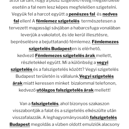
attól tartani, hogy a plusz szigetelő réteg megsérülése
esetén a fal nem lesz képes megfelelően szigetelni.
Vegyük fel a harcot együtt a
penészes fal
és
nedves
fal
ellen! A
fémlemez szigetelés
természetesen a
tervezett magassági sávjában a habarcsfuga vonalában
leverjük a vakolatot, és ide kerül illesztésre,
bepréselésre a bejuttatandó fémlemez.
Fémlemezes
szigetelés Budapest
en is elérhető,
kedvező
Fémlemezes szigetelés árak
mellett,
részletekkel együtt. Mi a különbség a
vegyi
szigetelés
és a falszigetelés között? Vegyi szigetelés
Budapest területén is vállalunk.
Vegyi szigetelés
árak
miatt keressen minket bizalommal telefonon,
kedvező
utólagos falszigetelés árak
mellett!
Van a
falszigetelés
, ahol bizonyos szakaszon
visszabontják a falat és a szigetelés elkészülte után
visszafalazzák. A leghagyományosabb
falszigetelés
Budapest
megoldás a vízben oldott emulziók alacsony