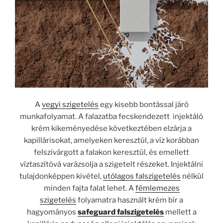
A
vegyi szigetelés
egy kisebb bontással járó
munkafolyamat. A falazatba fecskendezett injektáló
krém kikeményedése következtében elzárja a
kapillárisokat, amelyeken keresztül, a víz korábban
felszivárgott a falakon keresztül, és emellett
víztaszítóvá varázsolja a szigetelt részeket. Injektálni
tulajdonképpen kivétel,
utólagos falszigetelés
nélkül
minden fajta falat lehet. A
fémlemezes
szigetelés
folyamatra használt krém bír a
hagyományos
safeguard falszigetelés
mellett a