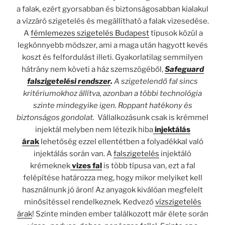
a falak, ezért gyorsabban és biztonságosabban kialakul
a vízzáró szigetelés és megállítható a falak vizesedése.
A
fémlemezes szigetelés Budapest
típusok közül a
legkönnyebb módszer, ami a maga után hagyott kevés
koszt és felfordulást illeti. Gyakorlatilag semmilyen
hátrány nem követi a ház szemszögéből,
Safeguard
falszigetelési rendszer
.
A szigetelendő fal sincs
kritériumokhoz állítva, azonban a többi technológia
szinte mindegyike igen. Roppant hatékony és
biztonságos gondolat.
Vállalkozásunk csak is krémmel
injektál melyben nem létezik hiba
injektálás
árak
lehetőség ezzel ellentétben a folyadékkal való
injektálás során van. A
falszigetelés
injektáló
krémeknek
vizes fal
is több típusa van, ezt a fal
felépítése határozza meg, hogy mikor melyiket kell
használnunk jó áron! Az anyagok kiválóan megfelelt
minősítéssel rendelkeznek. Kedvező
vízszigetelés
árak
! Szinte minden ember találkozott már élete során