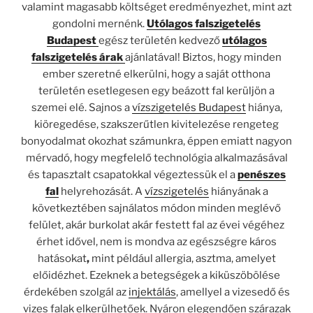
valamint magasabb költséget eredményezhet, mint azt
gondolni mernénk.
Utólagos falszigetelés
Budapest
egész területén kedvező
utólagos
falszigetelés árak
ajánlatával! Biztos, hogy minden
ember szeretné elkerülni, hogy a saját otthona
területén esetlegesen egy beázott fal kerüljön a
szemei elé. Sajnos a
vízszigetelés Budapest
hiánya,
kiöregedése, szakszerűtlen kivitelezése rengeteg
bonyodalmat okozhat számunkra, éppen emiatt nagyon
mérvadó, hogy megfelelő technológia alkalmazásával
és tapasztalt csapatokkal végeztessük el a
penészes
fal
helyrehozását. A
vízszigetelés
hiányának a
következtében sajnálatos módon minden meglévő
felület, akár burkolat akár festett fal az évei végéhez
érhet idővel, nem is mondva az egészségre káros
hatásokat
,
mint például allergia, asztma, amelyet
előidézhet.
Ezeknek a betegségek a kiküszöbölése
érdekében szolgál az
injektálás
, amellyel a vizesedő és
vizes falak elkerülhetőek. Nyáron elegendően szárazak