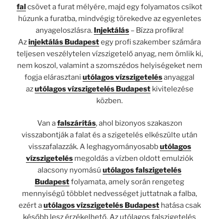
fal
csövet a furat mélyére, majd egy folyamatos csíkot
húzunk a furatba, mindvégig törekedve az egyenletes
anyageloszlásra.
Injektálás
– Bízza profikra!
Az
injektálás Budapest
egy profi szakember számára
teljesen veszélytelen vízszigetelő anyag, nem ömlik ki,
nem koszol, valamint a szomszédos helyiségeket nem
fogja elárasztani
utólagos vízszigetelés
anyaggal
az
utólagos vízszigetelés Budapest
kivitelezése
közben.
Van a
falszárítás
, ahol bizonyos szakaszon
visszabontják a falat és a szigetelés elkészülte után
visszafalazzák. A leghagyományosabb
utólagos
vízszigetelés
megoldás a vízben oldott emulziók
alacsony nyomású
utólagos falszigetelés
Budapest
folyamata, amely során rengeteg
mennyiségű többlet nedvességet juttatnak a falba,
ezért a
utólagos vízszigetelés Budapest
hatása csak
később lesz érzékelhető. Az utólagos falszigetelés