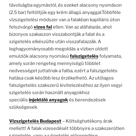
távolságba egymástól, és ezeket alacsony nyomáson
(2.5 bar) feltöltjük egy krém állagú anyaggal.Többféle
vízszigetelési módszer van a falakban kapilláris úton
felszivárgó
vizes fal
ellen. Van az aláfalazás, ahol
bizonyos szakaszon visszabontják a falat és a
szigetelés elkészülte után visszafalazzák. A
leghagyományosabb megoldás a vízben oldott
emulziók alacsony nyomású
falszigetelés
folyamata,
amely során rengeteg mennyiségű többlet
nedvességet juttatnak a falba, ezért a falszigetelés
hatása csak később lesz érzékelhető. Az utólagos
falszigetelés szakszerű kivitelezéséhez az ilyen vegyi
szigetelés során használt anyagokhoz
speciális
injektáló
anyagok
és berendezések
szükségesek.
Vízszigetelés Budapest
– Költséghatékony árak
mellett! A falak vizesedését többnyire a szakszerűtlen
szigetelés, vagy a szigetelés elöregedése