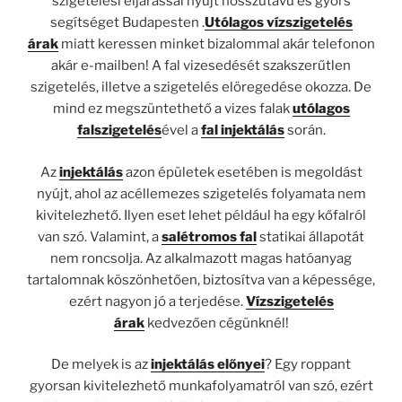
szigetelési eljárással nyújt hosszútávú és gyors
segítséget Budapesten .
Utólagos vízszigetelés
árak
miatt keressen minket bizalommal akár telefonon
akár e-mailben! A fal vizesedését szakszerűtlen
szigetelés, illetve a szigetelés elöregedése okozza. De
mind ez megszüntethető a vizes falak
utólagos
falszigetelés
ével a
fal injektálás
során.
Az
injektálás
azon épületek esetében is megoldást
nyújt, ahol az acéllemezes szigetelés folyamata nem
kivitelezhető. Ilyen eset lehet például ha egy kőfalról
van szó. Valamint, a
salétromos fal
statikai állapotát
nem roncsolja. Az alkalmazott magas hatóanyag
tartalomnak köszönhetően, biztosítva van a képessége,
ezért nagyon jó a terjedése.
Vízszigetelés
árak
kedvezően cégünknél!
De melyek is az
injektálás
előnyei
? Egy roppant
gyorsan kivitelezhető munkafolyamatról van szó, ezért