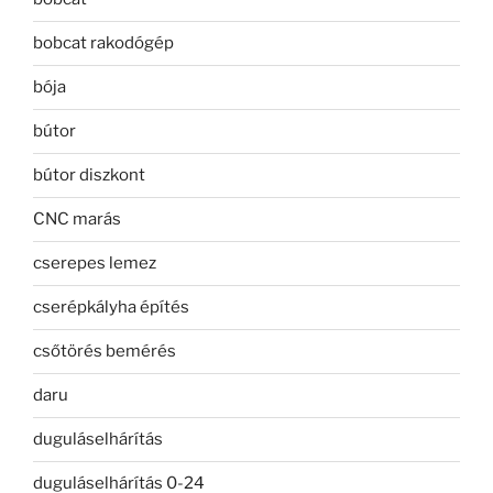
bobcat rakodógép
bója
bútor
bútor diszkont
CNC marás
cserepes lemez
cserépkályha építés
csőtörés bemérés
daru
duguláselhárítás
duguláselhárítás 0-24