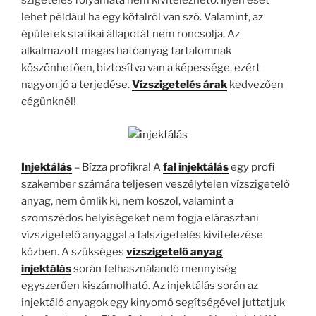
szigetelés folyamata nem kivitelezhető. Ilyen eset
lehet például ha egy kőfalról van szó. Valamint, az
épületek statikai állapotát nem roncsolja. Az
alkalmazott magas hatóanyag tartalomnak
köszönhetően, biztosítva van a képessége, ezért
nagyon jó a terjedése.
Vízszigetelés árak
kedvezően
cégünknél!
Injektálás
– Bízza profikra! A
fal injektálás
egy profi
szakember számára teljesen veszélytelen vízszigetelő
anyag, nem ömlik ki, nem koszol, valamint a
szomszédos helyiségeket nem fogja elárasztani
vízszigetelő anyaggal a falszigetelés kivitelezése
közben. A szükséges
vízszigetelő anyag
injektálás
során felhasználandó mennyiség
egyszerűen kiszámolható. Az injektálás során az
injektáló anyagok egy kinyomó segítségével juttatjuk