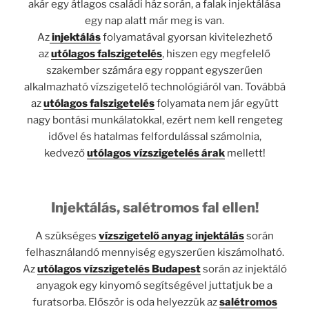
akár egy átlagos családi ház során, a falak injektálása
egy nap alatt már meg is van.
Az
injektálás
folyamatával gyorsan kivitelezhető
az
utólagos falszigetelés
, hiszen egy megfelelő
szakember számára egy roppant egyszerűen
alkalmazható vízszigetelő technológiáról van. Továbbá
az
utólagos falszigetelés
folyamata nem jár együtt
nagy bontási munkálatokkal, ezért nem kell rengeteg
idővel és hatalmas felfordulással számolnia,
kedvező
utólagos vízszigetelés árak
mellett!
Injektálás, salétromos fal ellen!
A szükséges
vízszigetelő anyag injektálás
során
felhasználandó mennyiség egyszerűen kiszámolható.
Az
utólagos vízszigetelés Budapest
során az injektáló
anyagok egy kinyomó segítségével juttatjuk be a
furatsorba. Először is oda helyezzük az
salétromos