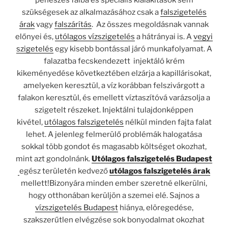
penészes falba és speciális kialakítások sem
szükségesek az alkalmazásához csak a
falszigetelés
árak
vagy
falszárítás
. Az összes megoldásnak vannak
előnyei és,
utólagos vízszigetelés
a hátrányai is. A
vegyi
szigetelés
egy kisebb bontással járó munkafolyamat. A
falazatba fecskendezett injektáló krém
kikeményedése következtében elzárja a kapillárisokat,
amelyeken keresztül, a víz korábban felszivárgott a
falakon keresztül, és emellett víztaszítóvá varázsolja a
szigetelt részeket. Injektálni tulajdonképpen
kivétel,
utólagos falszigetelés
nélkül minden fajta falat
lehet. A jelenleg felmerülő problémák halogatása
sokkal több gondot és magasabb költséget okozhat,
mint azt gondolnánk.
Utólagos falszigetelés Budapest
egész területén kedvező
utólagos falszigetelés árak
mellett!Bizonyára minden ember szeretné elkerülni,
hogy otthonában kerüljön a szemei elé. Sajnos a
vízszigetelés Budapest
hiánya, elöregedése,
szakszerűtlen elvégzése sok bonyodalmat okozhat