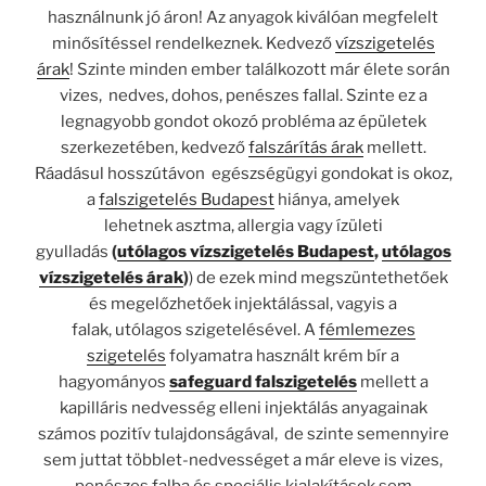
használnunk jó áron! Az anyagok kiválóan megfelelt
minősítéssel rendelkeznek. Kedvező
vízszigetelés
árak
! Szinte minden ember találkozott már élete során
vizes, nedves, dohos, penészes fallal. Szinte ez a
legnagyobb gondot okozó probléma az épületek
szerkezetében, kedvező
falszárítás árak
mellett.
Ráadásul hosszútávon egészségügyi gondokat is okoz,
a
falszigetelés Budapest
hiánya, amelyek
lehetnek asztma, allergia vagy ízületi
gyulladás
(
utólagos vízszigetelés Budapest
,
utólagos
vízszigetelés árak
)
) de ezek mind megszüntethetőek
és megelőzhetőek injektálással, vagyis a
falak, utólagos szigetelésével. A
fémlemezes
szigetelés
folyamatra használt krém bír a
hagyományos
safeguard falszigetelés
mellett a
kapilláris nedvesség elleni injektálás anyagainak
számos pozitív tulajdonságával,
de szinte semennyire
sem juttat többlet-nedvességet a már eleve is vizes,