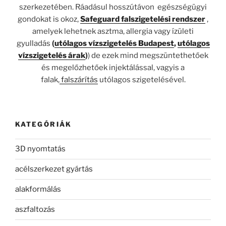
szerkezetében. Ráadásul hosszútávon egészségügyi
gondokat is okoz,
Safeguard falszigetelési rendszer
,
amelyek lehetnek asztma, allergia vagy ízületi
gyulladás
(
utólagos vízszigetelés Budapest
,
utólagos
vízszigetelés árak
)
) de ezek mind megszüntethetőek
és megelőzhetőek injektálással, vagyis a
falak,
falszárítás
utólagos szigetelésével.
KATEGÓRIÁK
3D nyomtatás
acélszerkezet gyártás
alakformálás
aszfaltozás