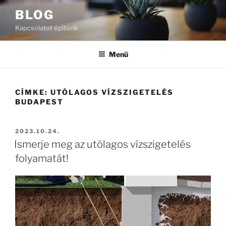
Tartalomhoz
BLOG
Kapcsolatot építünk
Menü
CÍMKE:
UTÓLAGOS VÍZSZIGETELÉS
BUDAPEST
BEKÜLDVE:
2023.10.24.
Ismerje meg az utólagos vízszigetelés
folyamatát!