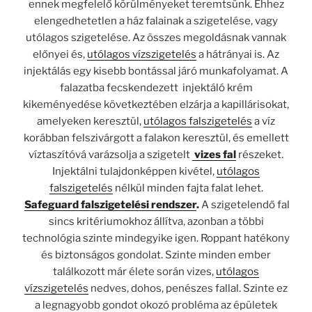
ennek megfelelő körülményeket teremtsünk. Ehhez
elengedhetetlen a ház falainak a szigetelése, vagy
utólagos szigetelése. Az összes megoldásnak vannak
előnyei és,
utólagos vízszigetelés
a hátrányai is. Az
injektálás egy kisebb bontással járó munkafolyamat. A
falazatba fecskendezett injektáló krém
kikeményedése következtében elzárja a kapillárisokat,
amelyeken keresztül,
utólagos falszigetelés
a víz
korábban felszivárgott a falakon keresztül, és emellett
víztaszítóvá varázsolja a szigetelt
vizes fal
részeket.
Injektálni tulajdonképpen kivétel,
utólagos
falszigetelés
nélkül minden fajta falat lehet.
Safeguard falszigetelési rendszer
.
A szigetelendő fal
sincs kritériumokhoz állítva, azonban a többi
technológia szinte mindegyike igen. Roppant hatékony
és biztonságos gondolat. Szinte minden ember
találkozott már élete során vizes,
utólagos
vízszigetelés
nedves, dohos, penészes fallal. Szinte ez
a legnagyobb gondot okozó probléma az épületek