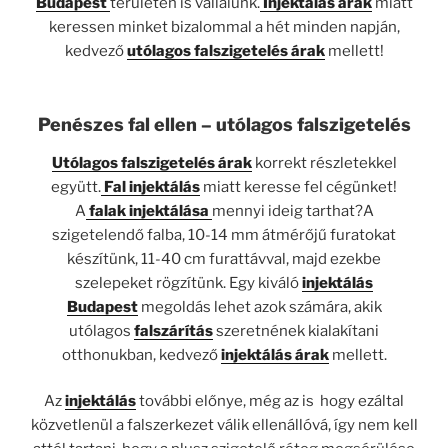
Budapest
területén is vállalunk.
Injektálás árak
miatt
keressen minket bizalommal a hét minden napján,
kedvező
utólagos falszigetelés árak
mellett!
Penészes fal ellen – utólagos falszigetelés
Utólagos falszigetelés árak
korrekt részletekkel
együtt.
Fal injektálás
miatt keresse fel cégünket!
A
falak injektálása
mennyi ideig tarthat?A
szigetelendő falba, 10-14 mm átmérőjű furatokat
készítünk, 11-40 cm furattávval, majd ezekbe
szelepeket rögzítünk. Egy kiváló
injektálás
Budapest
megoldás lehet azok számára, akik
utólagos
falszárítás
szeretnének kialakítani
otthonukban, kedvező
injektálás árak
mellett.
Az
injektálás
további előnye, még az is hogy ezáltal
közvetlenül a falszerkezet válik ellenállóvá, így nem kell