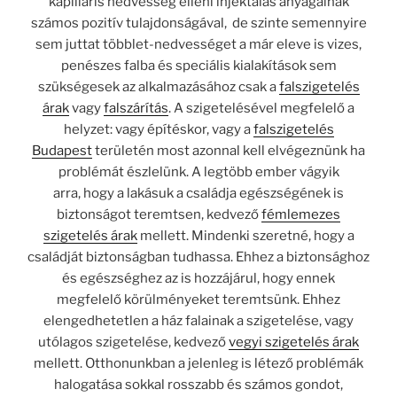
kapilláris nedvesség elleni injektálás anyagainak
számos pozitív tulajdonságával,
de szinte semennyire
sem juttat többlet-nedvességet a már eleve is vizes,
penészes falba és speciális kialakítások sem
szükségesek az alkalmazásához csak a
falszigetelés
árak
vagy
falszárítás
. A szigetelésével megfelelő a
helyzet: vagy építéskor, vagy a
falszigetelés
Budapest
területén most azonnal kell elvégeznünk ha
problémát észlelünk. A legtöbb ember vágyik
arra, hogy a lakásuk a családja egészségének is
biztonságot teremtsen, kedvező
fémlemezes
szigetelés árak
mellett. Mindenki szeretné, hogy a
családját biztonságban tudhassa. Ehhez a biztonsághoz
és egészséghez az is hozzájárul, hogy ennek
megfelelő körülményeket teremtsünk. Ehhez
elengedhetetlen a ház falainak a szigetelése, vagy
utólagos szigetelése, kedvező
vegyi szigetelés árak
mellett. Otthonunkban a jelenleg is létező problémák
halogatása sokkal rosszabb és számos gondot,