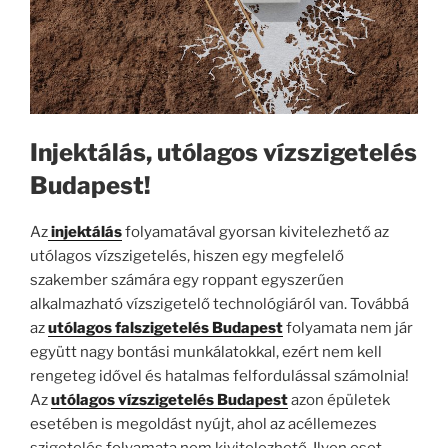
Injektálás, utólagos vízszigetelés
Budapest!
Az
injektálás
folyamatával gyorsan kivitelezhető az
utólagos vízszigetelés, hiszen egy megfelelő
szakember számára egy roppant egyszerűen
alkalmazható vízszigetelő technológiáról van. Továbbá
az
utólagos falszigetelés Budapest
folyamata nem jár
együtt nagy bontási munkálatokkal, ezért nem kell
rengeteg idővel és hatalmas felfordulással számolnia!
Az
utólagos vízszigetelés Budapest
azon épületek
esetében is megoldást nyújt, ahol az acéllemezes