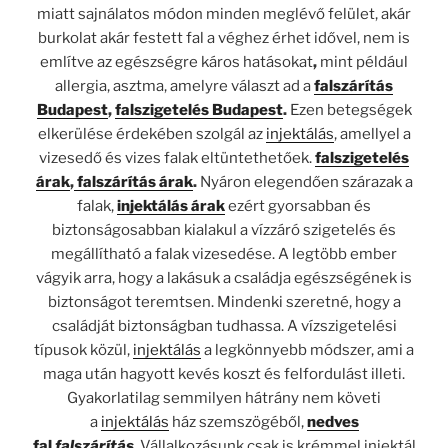
miatt sajnálatos módon minden meglévő felület, akár
burkolat akár festett fal a véghez érhet idővel, nem is
említve az egészségre káros hatásokat
,
mint például
allergia, asztma, amelyre választ ad a
falszárítás
Budapest
,
falszigetelés Budapest
.
Ezen betegségek
elkerülése érdekében szolgál az
injektálás
, amellyel a
vizesedő és vizes falak eltüntethetőek.
falszigetelés
árak
,
falszárítás árak
.
Nyáron elegendően szárazak a
falak,
injektálás árak
ezért gyorsabban és
biztonságosabban kialakul a vízzáró szigetelés és
megállítható a falak vizesedése. A legtöbb ember
vágyik arra, hogy a lakásuk a családja egészségének is
biztonságot teremtsen. Mindenki szeretné, hogy a
családját biztonságban tudhassa. A vízszigetelési
típusok közül,
injektálás
a legkönnyebb módszer, ami a
maga után hagyott kevés koszt és felfordulást illeti.
Gyakorlatilag semmilyen hátrány nem követi
a
injektálás
ház szemszögéből,
nedves
fal
falszárítás
.
Vállalkozásunk csak is krémmel injektál