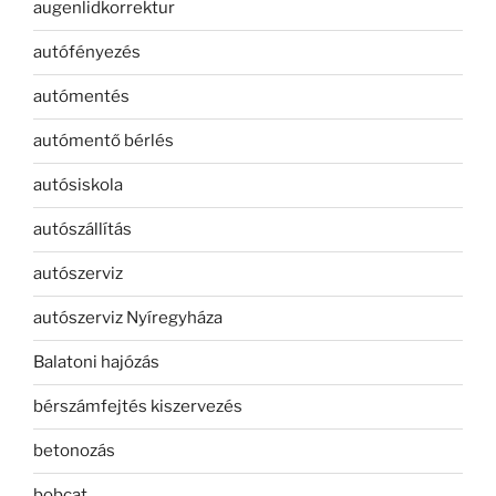
augenlidkorrektur
autófényezés
autómentés
autómentő bérlés
autósiskola
autószállítás
autószerviz
autószerviz Nyíregyháza
Balatoni hajózás
bérszámfejtés kiszervezés
betonozás
bobcat