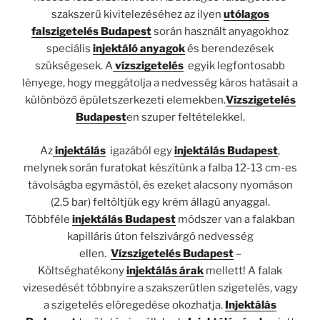
szakszerű kivitelezéséhez az ilyen
utólagos
falszigetelés Budapest
során használt anyagokhoz
speciális
injektáló
anyagok
és berendezések
szükségesek. A
vízszigetelés
egyik legfontosabb
lényege, hogy meggátolja a nedvesség káros hatásait a
különböző épületszerkezeti elemekben.
Vízszigetelés
Budapest
en szuper feltételekkel.
Az
injektálás
igazából egy
injektálás Budapest
,
melynek során furatokat készítünk a falba 12-13 cm-es
távolságba egymástól, és ezeket alacsony nyomáson
(2.5 bar) feltöltjük egy krém állagú anyaggal.
Többféle
injektálás Budapest
módszer van a falakban
kapilláris úton felszivárgó nedvesség
ellen.
Vízszigetelés Budapest
–
Költséghatékony
injektálás árak
mellett! A falak
vizesedését többnyire a szakszerűtlen szigetelés, vagy
a szigetelés elöregedése okozhatja.
Injektálás