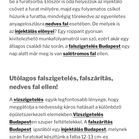
be a furatsorba. Először is oda helyezzük az injektáló
csövet a furat mélyére, majd egy folyamatos csíkot
húzunk a furatba, mindvégig törekedve az egyenletes
anyageloszlásra
nedves fal
esetében. De melyek is
az
injektálás
előnyei
? Egy roppant gyorsan
kivitelezhető munkafolyamatról van szó, ezért akár egy
átlagos családi ház során, a
falszigetelés Budapest
egy
nap alatt már meg is van
salétromos fal
ellen.
Utólagos falszigetelés, falszárítás,
nedves fal ellen!
A
vízszigetelés
egyik legfontosabb lényege, hogy
meggátolja a nedvesség káros hatásait a különböző
épületszerkezeti elemekben.
Vízszigetelés
Budapest
en szuper feltételekkel. A
falszárítás
Budapest
igazából egy
injektálás Budapest
, melynek
során furatokat készítünk a falba 12-13 cm-es