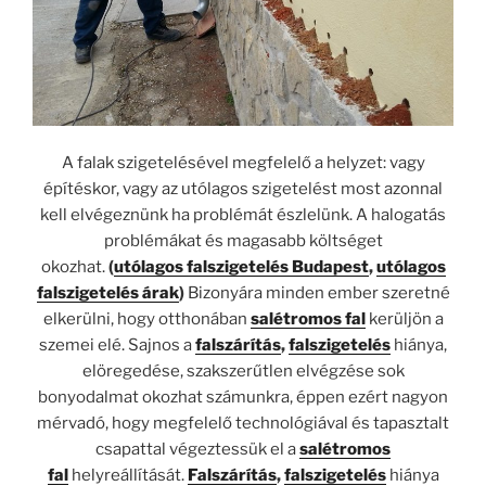
A falak szigetelésével megfelelő a helyzet: vagy
építéskor, vagy az utólagos szigetelést most azonnal
kell elvégeznünk ha problémát észlelünk. A halogatás
problémákat és magasabb költséget
okozhat.
(
utólagos falszigetelés Budapest
,
utólagos
falszigetelés árak
)
Bizonyára minden ember szeretné
elkerülni, hogy otthonában
salétromos fal
kerüljön a
szemei elé. Sajnos a
falszárítás
,
falszigetelés
hiánya,
elöregedése, szakszerűtlen elvégzése sok
bonyodalmat okozhat számunkra, éppen ezért nagyon
mérvadó, hogy megfelelő technológiával és tapasztalt
csapattal végeztessük el a
salétromos
fal
helyreállítását.
Falszárítás
,
falszigetelés
hiánya