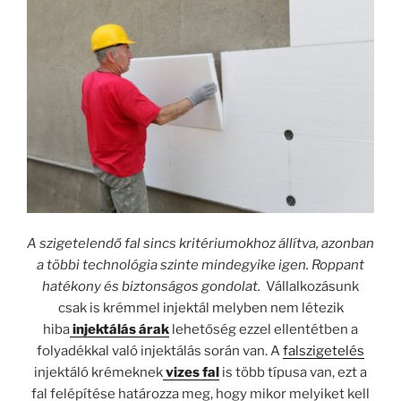
A szigetelendő fal sincs kritériumokhoz állítva, azonban
a többi technológia szinte mindegyike igen. Roppant
hatékony és biztonságos gondolat.
Vállalkozásunk
csak is krémmel injektál melyben nem létezik
hiba
injektálás árak
lehetőség ezzel ellentétben a
folyadékkal való injektálás során van. A
falszigetelés
injektáló krémeknek
vizes fal
is több típusa van, ezt a
fal felépítése határozza meg, hogy mikor melyiket kell