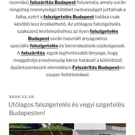
nyomású
falszárítás Budapest
folyamata, amely során
rengeteg mennyiségű többlet nedvességet juttatnak a
falba, ezért a
falszigetelés Budapest
hatása csak
később lesz érzékelhető. Az utólagos falszigetelés
szakszerű kivitelezéséhez az ilyen
falszigetelés
Budapest
során használt anyagokhoz
speciális
falszigetelés
és berendezések szükségesek.
A
falszárítás
egyik legfontosabb lényege, hogy
meggátolja a nedvesség káros hatásait a különböző
épületszerkezeti elemekben.
Falszárítás Budapest
en
szuper feltételekkel.
BEKÜLDVE:
2020.12.10.
Utólagos falszigetelés és vegyi szigetelés
Budapesten!