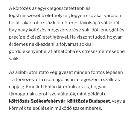
A költözés az egyik legösszetettebb és
legstresszesebb élethelyzet, legyen szó akár városon
belüli, akár több száz kilométeres távolságú váltásról.
Egy nagy költözés megszervezése sok időt, energiát és
precíz előkészületet igényel. Ha viszont tudod, hogyan
érdemes nekikezdeni, a folyamat sokkal
gördülékenyebbé, átláthatóbbá és stresszmentesebbé
válik.
Az alábbi útmutató végigvezet minden fontos lépésen
– a tervezéstől a csomagoláson át egészen a szállítás
napjáig. Emellett külön kitérünk arra is, hogyan
támogatnak a profi szolgáltatók, mint például a
költtözés Székesfehérvár
,
költtözés Budapest
, vagy a
környék településein működő szakemberek.