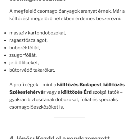
A megfelelő csomagolóanyagok aranyat érnek. Már a
költözést megelőző hetekben érdemes beszerezni:
masszív kartondobozokat,
ragasztószalagot,
buborékfóliát,
zsugorfóliát,
jelölőfilceket,
bútorvédő takarókat.
A profi cégek – mint a
költtözés Budapest
,
költtözés
Székesfehérvár
vagy a
költtözés Érd
szolgáltatók –
gyakran biztosítanak dobozokat, fóliát és speciális
csomagolóeszközöket is.
4. lépés: Kezdd el a rendszerezett