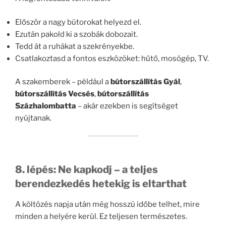
Először a nagy bútorokat helyezd el.
Ezután pakold ki a szobák dobozait.
Tedd át a ruhákat a szekrényekbe.
Csatlakoztasd a fontos eszközöket: hűtő, mosógép, TV.
A szakemberek – például a
bútorszállítás Gyál
,
bútorszállítás Vecsés
,
bútorszállítás
Százhalombatta
– akár ezekben is segítséget
nyújtanak.
8. lépés: Ne kapkodj – a teljes
berendezkedés hetekig is eltarthat
A költözés napja után még hosszú időbe telhet, mire
minden a helyére kerül. Ez teljesen természetes.