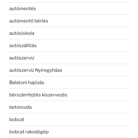
autómentés
autómentő bérlés
autósiskola
autószállítás
autószerviz
autószerviz Nyíregyháza
Balatoni hajózás
bérszámfejtés kiszervezés
betonozás
bobcat
bobcat rakodógép