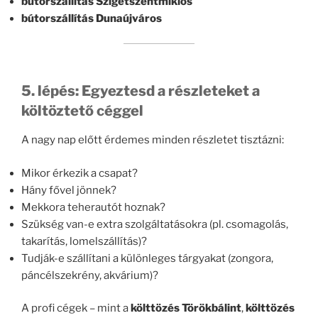
bútorszállítás Szigetszentmiklós
bútorszállítás Dunaújváros
5. lépés: Egyeztesd a részleteket a
költöztető céggel
A nagy nap előtt érdemes minden részletet tisztázni:
Mikor érkezik a csapat?
Hány fővel jönnek?
Mekkora teherautót hoznak?
Szükség van-e extra szolgáltatásokra (pl. csomagolás,
takarítás, lomelszállítás)?
Tudják-e szállítani a különleges tárgyakat (zongora,
páncélszekrény, akvárium)?
A profi cégek – mint a
költtözés Törökbálint
,
költtözés