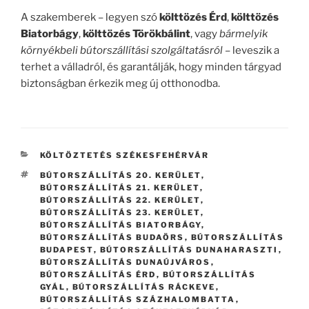
A szakemberek – legyen szó
költtözés Érd
,
költtözés
Biatorbágy
,
költtözés Törökbálint
, vagy
bármelyik
környékbeli bútorszállítási szolgáltatásról
– leveszik a
terhet a válladról, és garantálják, hogy minden tárgyad
biztonságban érkezik meg új otthonodba.
KATEGÓRIÁK
KÖLTÖZTETÉS SZÉKESFEHÉRVÁR
CÍMKÉK
BÚTORSZÁLLÍTÁS 20. KERÜLET
,
BÚTORSZÁLLÍTÁS 21. KERÜLET
,
BÚTORSZÁLLÍTÁS 22. KERÜLET
,
BÚTORSZÁLLÍTÁS 23. KERÜLET
,
BÚTORSZÁLLÍTÁS BIATORBÁGY
,
BÚTORSZÁLLÍTÁS BUDAÖRS
,
BÚTORSZÁLLÍTÁS
BUDAPEST
,
BÚTORSZÁLLÍTÁS DUNAHARASZTI
,
BÚTORSZÁLLÍTÁS DUNAÚJVÁROS
,
BÚTORSZÁLLÍTÁS ÉRD
,
BÚTORSZÁLLÍTÁS
GYÁL
,
BÚTORSZÁLLÍTÁS RÁCKEVE
,
BÚTORSZÁLLÍTÁS SZÁZHALOMBATTA
,