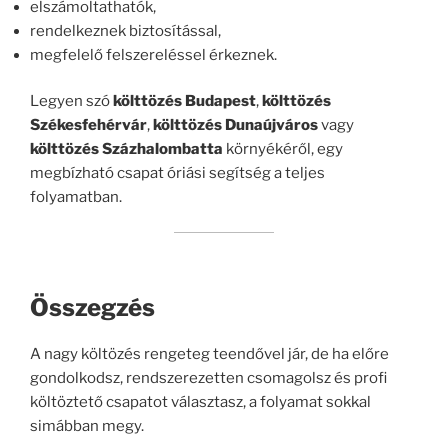
elszámoltathatók,
rendelkeznek biztosítással,
megfelelő felszereléssel érkeznek.
Legyen szó
költtözés Budapest
,
költtözés
Székesfehérvár
,
költtözés Dunaújváros
vagy
költtözés Százhalombatta
környékéről, egy
megbízható csapat óriási segítség a teljes
folyamatban.
Összegzés
A nagy költözés rengeteg teendővel jár, de ha előre
gondolkodsz, rendszerezetten csomagolsz és profi
költöztető csapatot választasz, a folyamat sokkal
simábban megy.