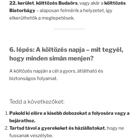
22. kerület
,
költtözés Budaörs
, vagy akár a
költtözés
Biatorbágy
– alaposan felmérik a helyzetet, így
elkerülhetők a meglepetések.
6. lépés: A költözés napja – mit tegyél,
hogy minden simán menjen?
A költözés napján a cél a gyors, átlátható és
biztonságos folyamat.
Tedd a következőket:
Pakold ki előre a kisebb dobozokat a folyosóra vagy a
bejárathoz.
Tartsd távol a gyerekeket és háziállatokat
, hogy ne
fussanak veszélybe.