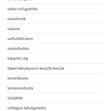
spiko cső gyártás
szaniterek
szauna
szélvédőcsere
szobafestés
takarító cég
takarmánykeverő-kiosztó kocsik
temetkezés
tereprendezés
tűzijáték
utólagos falszigetelés