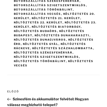
BÚTORSZÁLLÍTÁS SZÉKESFEHÉRVÁR
,
BÚTORSZÁLLÍTÁS SZIGETSZENTMIKLÓS
,
BÚTORSZÁLLÍTÁS TÖRÖKBÁLINT
,
BÚTORSZÁLLÍTÁS VECSÉS
,
KÖLTÖZTETÉS 20.
KERÜLET
,
KÖLTÖZTETÉS 21. KERÜLET
,
KÖLTÖZTETÉS 22. KERÜLET
,
KÖLTÖZTETÉS 23.
KERÜLET
,
KÖLTÖZTETÉS BIATORBÁGY
,
KÖLTÖZTETÉS BUDAÖRS
,
KÖLTÖZTETÉS
BUDAPEST
,
KÖLTÖZTETÉS DUNAHARASZTI
,
KÖLTÖZTETÉS DUNAÚJVÁROS
,
KÖLTÖZTETÉS
ÉRD
,
KÖLTÖZTETÉS GYÁL
,
KÖLTÖZTETÉS
RÁCKEVE
,
KÖLTÖZTETÉS SZÁZHALOMBATTA
,
KÖLTÖZTETÉS SZÉKESFEHÉRVÁR
,
KÖLTÖZTETÉS SZIGETSZENTMIKLÓS
,
KÖLTÖZTETÉS TÖRÖKBÁLINT
,
KÖLTÖZTETÉS
VECSÉS
Bejegyzés
Korábbi
ELŐZŐ
navigáció
bejegyzés
Színesfém és akkumulátor felvétel: Hogyan
válassz megbízható telepet?