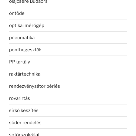
olajcsere Budaörs
öntöde
optikai mérőgép
pneumatika
ponthegesztők
PP tartály
raktártechnika
rendezvénysátor bérlés
rovarirtás
sírkő készítés
sóder rendelés
sofőrszolgálat