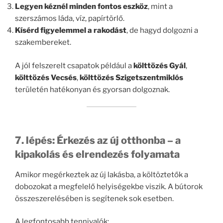
Legyen kéznél minden fontos eszköz
, mint a
szerszámos láda, víz, papírtörlő.
Kísérd figyelemmel a rakodást
, de hagyd dolgozni a
szakembereket.
A jól felszerelt csapatok például a
költtözés Gyál
,
költtözés Vecsés
,
költtözés Szigetszentmiklós
területén hatékonyan és gyorsan dolgoznak.
7. lépés: Érkezés az új otthonba – a
kipakolás és elrendezés folyamata
Amikor megérkeztek az új lakásba, a költöztetők a
dobozokat a megfelelő helyiségekbe viszik. A bútorok
összeszerelésében is segítenek sok esetben.
A legfontosabb tennivalók: