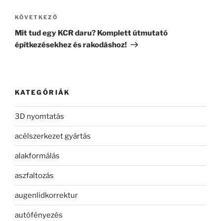
Következő
KÖVETKEZŐ
bejegyzés
Mit tud egy KCR daru? Komplett útmutató
építkezésekhez és rakodáshoz!
KATEGÓRIÁK
3D nyomtatás
acélszerkezet gyártás
alakformálás
aszfaltozás
augenlidkorrektur
autófényezés