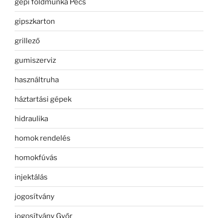
gépi földmunka Pécs
gipszkarton
grillező
gumiszerviz
használtruha
háztartási gépek
hidraulika
homok rendelés
homokfúvás
injektálás
jogosítvány
jogosítvány Győr