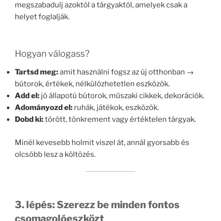
megszabadulj azoktól a tárgyaktól, amelyek csak a
helyet foglalják.
Hogyan válogass?
Tartsd meg:
amit használni fogsz az új otthonban →
bútorok, értékek, nélkülözhetetlen eszközök.
Add el:
jó állapotú bútorok, műszaki cikkek, dekorációk.
Adományozd el:
ruhák, játékok, eszközök.
Dobd ki:
törött, tönkrement vagy értéktelen tárgyak.
Minél kevesebb holmit viszel át, annál gyorsabb és
olcsóbb lesz a költözés.
3. lépés: Szerezz be minden fontos
csomagolóeszközt