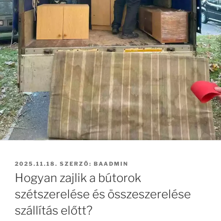
BEKÜLDVE:
2025.11.18.
SZERZŐ:
BAADMIN
Hogyan zajlik a bútorok
szétszerelése és összeszerelése
szállítás előtt?