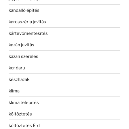
kandalló építés
karosszéria javítás
kártevőmentesítés
kazán javítás
kazán szerelés
kcr daru
készházak
klíma
klíma telepítés
költöztetés
költöztetés Érd