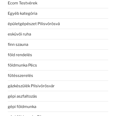
Ecom Testvérek
Egyéb kategória
épületgépészet Pilisvörösvá
esküvői ruha
finn szauna
föld rendelés
földmunka Pécs
fűtésszerelés
gázkészülék Pilsivörösvár
gépi aszfaltozás
gépi földmunka