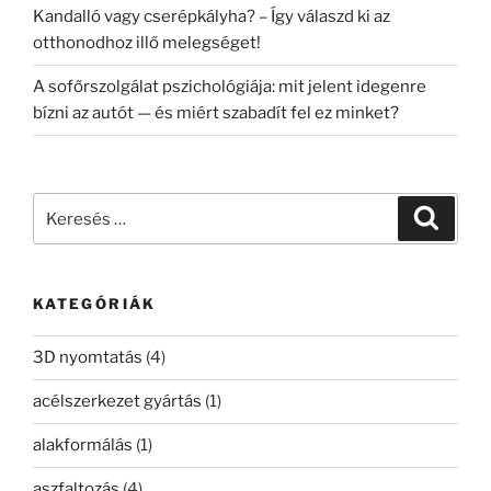
Kandalló vagy cserépkályha? – Így válaszd ki az
otthonodhoz illő melegséget!
A sofőrszolgálat pszichológiája: mit jelent idegenre
bízni az autót — és miért szabadít fel ez minket?
Keresés
Keresé
a
következő
kifejezésre:
KATEGÓRIÁK
3D nyomtatás
(4)
acélszerkezet gyártás
(1)
alakformálás
(1)
aszfaltozás
(4)