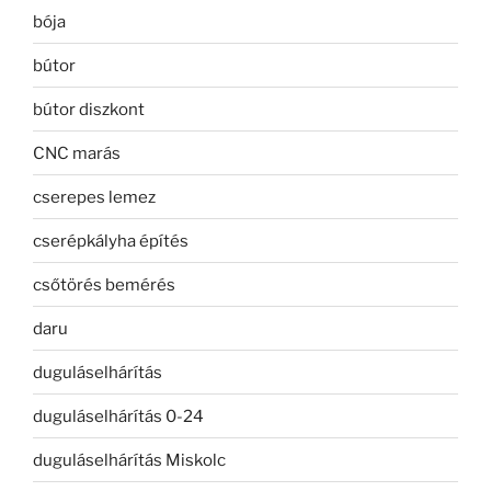
bója
bútor
bútor diszkont
CNC marás
cserepes lemez
cserépkályha építés
csőtörés bemérés
daru
duguláselhárítás
duguláselhárítás 0-24
duguláselhárítás Miskolc