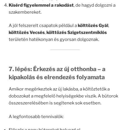
Kísérd figyelemmel a rakodást
, de hagyd dolgozni a
szakembereket.
A jól felszerelt csapatok például a
költtözés Gyál
,
költtözés Vecsés
,
költtözés Szigetszentmiklós
területén hatékonyan és gyorsan dolgoznak.
7. lépés: Érkezés az új otthonba – a
kipakolás és elrendezés folyamata
Amikor megérkeztek az új lakásba, a költöztetők a
dobozokat a megfelelő helyiségekbe viszik. A bútorok
összeszerelésében is segítenek sok esetben.
A legfontosabb tennivalók: