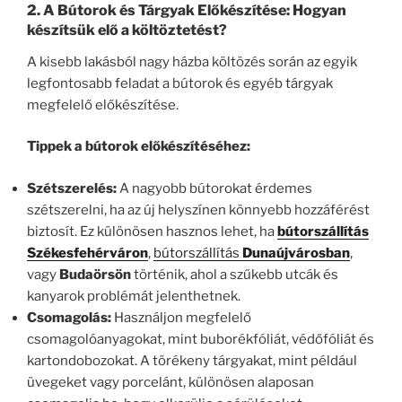
2.
A Bútorok és Tárgyak Előkészítése: Hogyan
készítsük elő a költöztetést?
A kisebb lakásból nagy házba költözés során az egyik
legfontosabb feladat a bútorok és egyéb tárgyak
megfelelő előkészítése.
Tippek a bútorok előkészítéséhez:
Szétszerelés:
A nagyobb bútorokat érdemes
szétszerelni, ha az új helyszínen könnyebb hozzáférést
biztosít. Ez különösen hasznos lehet, ha
bútorszállítás
Székesfehérváron
,
bútorszállítás
Dunaújvárosban
,
vagy
Budaörsön
történik, ahol a szűkebb utcák és
kanyarok problémát jelenthetnek.
Csomagolás:
Használjon megfelelő
csomagolóanyagokat, mint buborékfóliát, védőfóliát és
kartondobozokat. A törékeny tárgyakat, mint például
üvegeket vagy porcelánt, különösen alaposan