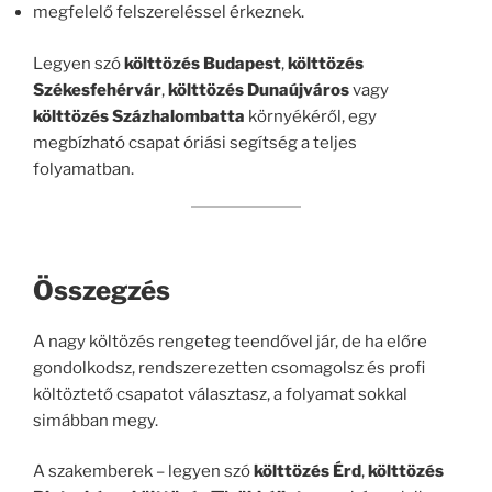
megfelelő felszereléssel érkeznek.
Legyen szó
költtözés Budapest
,
költtözés
Székesfehérvár
,
költtözés Dunaújváros
vagy
költtözés Százhalombatta
környékéről, egy
megbízható csapat óriási segítség a teljes
folyamatban.
Összegzés
A nagy költözés rengeteg teendővel jár, de ha előre
gondolkodsz, rendszerezetten csomagolsz és profi
költöztető csapatot választasz, a folyamat sokkal
simábban megy.
A szakemberek – legyen szó
költtözés Érd
,
költtözés