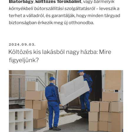
Biatorbágy
,
költtözés Törökbálint
, vagy
bármelyik
környékbeli bútorszállítási szolgáltatásról
– leveszik a
terhet a válladról, és garantálják, hogy minden tárgyad
biztonságban érkezik meg új otthonodba.
BEKÜLDVE:
2024.09.03.
Költözés kis lakásból nagy házba: Mire
figyeljünk?