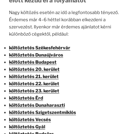
előtt kezdd el a folyamatot
Nagy költözés esetén az idő a legfontosabb tényező.
Érdemes már 4–6 héttel korábban elkezdeni a
szervezést. Ilyenkor már érdemes ajánlatot kérni
különböző cégektől, például:
költöztetés Székesfehérvár
költöztetés Dunaújváros
költöztetés Budapest
költöztetés 20. kerület
költöztetés 21. kerület
költöztetés 22. kerület
költöztetés 23. kerület
költöztetés Érd
költöztetés Dunaharaszti
költöztetés Szigetszentmiklós
költöztetés Vecsés
költöztetés Gyál