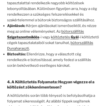
tapasztalattal rendelkezik nagyobb költözések
lebonyolításában. Különösen figyeljen arra, hogy a cég
rendelkezzen a szükséges felszerelésekkel és
szakértelemmel a bútorok biztonságos szállításához.
Ajánlások:
Kérjen ajánlásokat ismerőseiktől, és nézze
meg az online véleményeket. Az
bútorszállítás
Szigetszentmiklós
-i vagy
költöztetés
Gyál
-i költöztető
cégek tapasztalataiból sokat tanulhat,
bútorszállítás
Dunaharaszti
.
Biztosítás:
Ellenőrizze, hogy a választott cég
rendelkezik-e biztosítással, amely fedezi a szállítás
során bekövetkező esetleges károkat.
4.
A Költöztetés Folyamata: Hogyan végezze el a
költözést zökkenőmentesen?
A költöztetés során több tényező is befolyásolhatja a
folyamat sikerességét. Az alábbi tippek segítenek