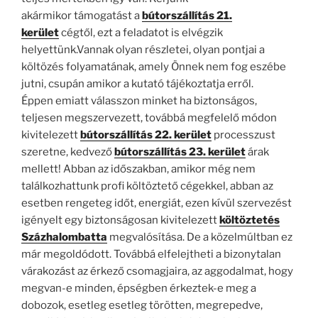
akármikor támogatást a
bútorszállítás 21.
kerület
cégtől, ezt a feladatot is elvégzik
helyettünk.Vannak olyan részletei, olyan pontjai a
költözés folyamatának, amely Önnek nem fog eszébe
jutni, csupán amikor a kutató tájékoztatja erről.
Éppen emiatt válasszon minket ha biztonságos,
teljesen megszervezett, továbbá megfelelő módon
kivitelezett
bútorszállítás 22. kerület
processzust
szeretne, kedvező
bútorszállítás 23. kerület
árak
mellett! Abban az időszakban, amikor még nem
találkozhattunk profi költöztető cégekkel, abban az
esetben rengeteg időt, energiát, ezen kívül szervezést
igényelt egy biztonságosan kivitelezett
költöztetés
Százhalombatta
megvalósítása. De a közelmúltban ez
már megoldódott. Továbbá elfelejtheti a bizonytalan
várakozást az érkező csomagjaira, az aggodalmat, hogy
megvan-e minden, épségben érkeztek-e meg a
dobozok, esetleg esetleg törötten, megrepedve,