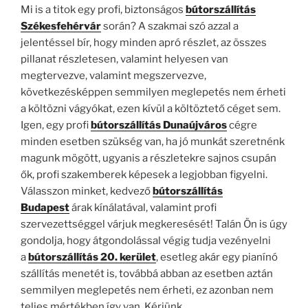
Mi is a titok egy profi, biztonságos
bútorszállítás
Székesfehérvár
során? A szakmai szó azzal a
jelentéssel bír, hogy minden apró részlet, az összes
pillanat részletesen, valamint helyesen van
megtervezve, valamint megszervezve,
következésképpen semmilyen meglepetés nem érheti
a költözni vágyókat, ezen kívül a költöztető céget sem.
Igen, egy profi
bútorszállítás Dunaújváros
cégre
minden esetben szükség van, ha jó munkát szeretnénk
magunk mögött, ugyanis a részletekre sajnos csupán
ők, profi szakemberek képesek a legjobban figyelni.
Válasszon minket, kedvező
bútorszállítás
Budapest
árak kínálatával, valamint profi
szervezettséggel várjuk megkeresését! Talán Ön is úgy
gondolja, hogy átgondolással végig tudja vezényelni
a
bútorszállítás 20. kerület
, esetleg akár egy pianínó
szállítás menetét is, továbbá abban az esetben aztán
semmilyen meglepetés nem érheti, ez azonban nem
teljes mértékben így van. Kérjünk