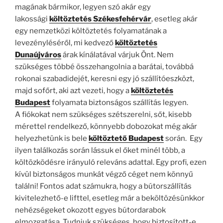
magának bármikor, legyen szó akár egy
lakossági
költöztetés Székesfehérvár
, esetleg akár
egy nemzetközi költöztetés folyamatának a
levezényléséről, mi kedvező
költöztetés
Dunaújváros
árak kínálatával várjuk Önt. Nem
szükséges többé összehangolnia a barátai, továbbá
rokonai szabadidejét, keresni egy jó szállítóeszközt,
majd sofőrt, aki azt vezeti, hogy a
költöztetés
Budapest
folyamata biztonságos szállítás legyen.
A fiókokat nem szükséges szétszerelni, sőt, kisebb
mérettel rendelkező, könnyebb dobozokat még akár
helyezhetünk is bele
költöztető Budapest
során. Egy
ilyen találkozás során lássuk el őket minél több, a
költözködésre irányuló releváns adattal. Egy profi, ezen
kívül biztonságos munkát végző céget nem könnyű
találni! Fontos adat számukra, hogy a bútorszállítás
kivitelezhető-e lifttel, esetleg már a beköltözésünkkor
nehézségeket okozott egyes bútordarabok
elmozgatása. Tudniuk szükséges, hogy biztosított-e