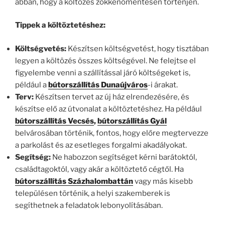
abban, hogy a költözés zökkenőmentesen történjen.
Tippek a költöztetéshez:
Költségvetés:
Készítsen költségvetést, hogy tisztában
legyen a költözés összes költségével. Ne felejtse el
figyelembe venni a szállítással járó költségeket is,
például a
bútorszállítás Dunaújváros
-i árakat.
Terv:
Készítsen tervet az új ház elrendezésére, és
készítse elő az útvonalat a költöztetéshez. Ha például
bútorszállítás Vecsés
,
bútorszállítás Gyál
belvárosában történik, fontos, hogy előre megtervezze
a parkolást és az esetleges forgalmi akadályokat.
Segítség:
Ne habozzon segítséget kérni barátoktól,
családtagoktól, vagy akár a költöztető cégtől. Ha
bútorszállítás Százhalombattán
vagy más kisebb
településen történik, a helyi szakemberek is
segíthetnek a feladatok lebonyolításában.