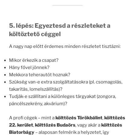
5. lépés: Egyeztesd a részleteket a
költöztető céggel
A nagy nap előtt érdemes minden részletet tisztázni:
Mikor érkezik a csapat?
Hány fővel jönnek?
Mekkora teherautót hoznak?
Szükség van-e extra szolgáltatásokra (pl. csomagolás,
takarítás, lomelszállítás)?
Tudják-e szállítani a különleges tárgyakat (zongora,
páncélszekrény, akvárium)?
A profi cégek – mint a
költtözés Törökbálint
,
költtözés
22. kerület
,
költtözés Budaörs
, vagy akár a
költtözés
Biatorbágy
– alaposan felmérik a helyzetet, így