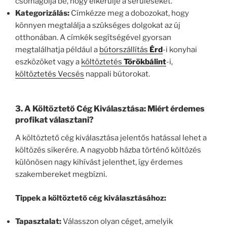
csomagolja be, hogy elkerülje a sérüléseket.
Kategorizálás:
Címkézze meg a dobozokat, hogy
könnyen megtalálja a szükséges dolgokat az új
otthonában. A címkék segítségével gyorsan
megtalálhatja például a
bútorszállítás
Érd
-i konyhai
eszközöket vagy a
költöztetés
Törökbálint
-i,
költöztetés Vecsés
nappali bútorokat.
3.
A Költöztető Cég Kiválasztása: Miért érdemes
profikat választani?
A költöztető cég kiválasztása jelentős hatással lehet a
költözés sikerére. A nagyobb házba történő költözés
különösen nagy kihívást jelenthet, így érdemes
szakembereket megbízni.
Tippek a költöztető cég kiválasztásához:
Tapasztalat:
Válasszon olyan céget, amelyik