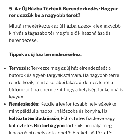
5.
Az Új Házba Történő Berendezkedés: Hogyan
rendezzük be a nagyobb teret?
Miután megérkeztek az új házba, az egyik legnagyobb
kihívás a tágasabb tér megfelelő kihasználása és
berendezése.
Tippek az új ház berendezéséhez:
Tervezés:
Tervezze meg az új ház elrendezését a
bútorok és egyéb tárgyak számára. Ha nagyobb térrel
rendelkezik, mint a korábbi lakás, érdemes lehet a
bútorokat újra elrendezni, hogy a helyiség funkcionális
legyen.
Rendezkedés:
Kezdje a legfontosabb helyiségekkel,
mint például a nappali, hálószoba és konyha. Ha
költöztetés Budaörsön
,
költöztetés Ráckeve
vagy
költöztetés
Biatorbágyon
történik, próbálja meg
kihasználni a hely adta lehetőségeket,
költöztetés