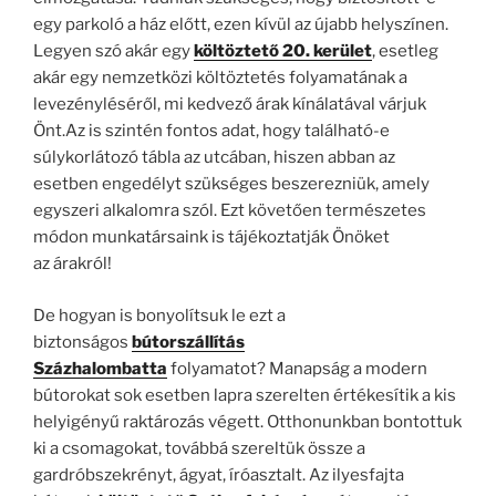
egy parkoló a ház előtt, ezen kívül az újabb helyszínen.
Legyen szó akár egy
költöztető 20. kerület
, esetleg
akár egy nemzetközi költöztetés folyamatának a
levezényléséről, mi kedvező árak kínálatával várjuk
Önt.Az is szintén fontos adat, hogy található-e
súlykorlátozó tábla az utcában, hiszen abban az
esetben engedélyt szükséges beszerezniük, amely
egyszeri alkalomra szól. Ezt követően természetes
módon munkatársaink is tájékoztatják Önöket
az
árakról!
De hogyan is bonyolítsuk le ezt a
biztonságos
bútorszállítás
Százhalombatta
folyamatot? Manapság a modern
bútorokat sok esetben lapra szerelten értékesítik a kis
helyigényű raktározás végett. Otthonunkban bontottuk
ki a csomagokat, továbbá szereltük össze a
gardróbszekrényt, ágyat, íróasztalt. Az ilyesfajta