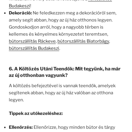
Budakeszi
!
Dekoráció:
Ne feledkezzen meg a dekorációról sem,
amely segít abban, hogy az új ház otthonos legyen.
Gondoskodjon arról, hogy a nagyobb térben is
kellemes és kényelmes környezetet teremtsen,
bútorszállítás Ráckeve
,
bútorszállítás Biatorbágy
,
bútorszállítás Budakeszi
.
6.
A Költözés Utáni Teendők: Mit tegyünk, ha már
az új otthonban vagyunk?
A költözés befejeztével is vannak teendők, amelyek
segítenek abban, hogy az új ház valóban az otthona
legyen.
Tippek az utókezeléshez:
Ellenőrzés:
Ellenőrizze, hogy minden bútor és tárgy