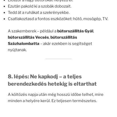
Először a nagy bútorokat helyezd el.
Ezután pakold ki a szobák dobozait.
Tedd át a ruhákat a szekrényekbe.
Csatlakoztasd a fontos eszközöket: hűtő, mosógép, TV.
A szakemberek – például a
bútorszállítás Gyál
,
bútorszállítás Vecsés
,
bútorszállítás
Százhalombatta
– akár ezekben is segítséget
nyújtanak.
8. lépés: Ne kapkodj – a teljes
berendezkedés hetekig is eltarthat
A költözés napja után még hosszú időbe telhet, mire
minden a helyére kerül. Ez teljesen természetes.