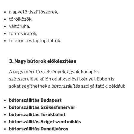
alapvető tisztítószerek,
törölközők,
váltóruha,
fontos iratok,
telefon- és laptop töltők.
3. Nagy bútorok előkészítése
A nagy méretű szekrények, ágyak, kanapék
szétszerelése külön odafigyelést igényel. Ebben is
sokat segíthetnek a
bútorszállítás
szolgáltatók, például:
bútorszállítás Budapest
bútorszállítás Székesfehérvár
bútorszállítás Törökbálint
bútorszállítás Szigetszentmiklós
bútorszállítás Dunaújváros