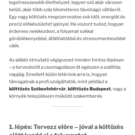
legstresszesebb élethelyzet, legyen szó akár városon
belüli, akár több száz kilométeres távolságú váltásról.
Egy nagy költözés megszervezése sok időt, energiát és
precíz előkészületet igényel. Ha viszont tudod, hogyan
érdemes nekikezdeni, a folyamat sokkal
gördülékenyebbé, átláthatóbbá és stresszmentesebbé
válik.
Az alábbi útmutató végigvezet minden fontos lépésen
– a tervezéstől a csomagoláson át egészen a szállítás
napjáig. Emellett külön kitérünk arra is, hogyan
támogatnak a profi szolgáltatók, mint például a
költtözés Székesfehérvár
,
költtözés Budapest
, vagy a
környék településein működő szakemberek.
1. lépés: Tervezz előre – jóval a költözés