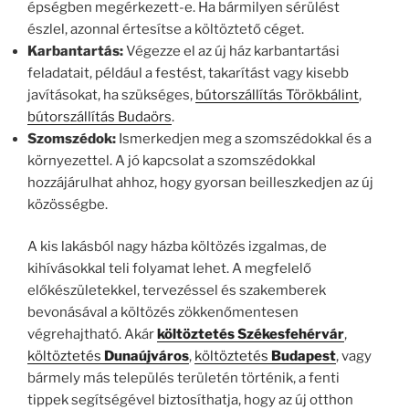
épségben megérkezett-e. Ha bármilyen sérülést
észlel, azonnal értesítse a költöztető céget.
Karbantartás:
Végezze el az új ház karbantartási
feladatait, például a festést, takarítást vagy kisebb
javításokat, ha szükséges,
bútorszállítás Törökbálint
,
bútorszállítás Budaörs
.
Szomszédok:
Ismerkedjen meg a szomszédokkal és a
környezettel. A jó kapcsolat a szomszédokkal
hozzájárulhat ahhoz, hogy gyorsan beilleszkedjen az új
közösségbe.
A kis lakásból nagy házba költözés izgalmas, de
kihívásokkal teli folyamat lehet. A megfelelő
előkészületekkel, tervezéssel és szakemberek
bevonásával a költözés zökkenőmentesen
végrehajtható. Akár
költöztetés Székesfehérvár
,
költöztetés
Dunaújváros
,
költöztetés
Budapest
, vagy
bármely más település területén történik, a fenti
tippek segítségével biztosíthatja, hogy az új otthon