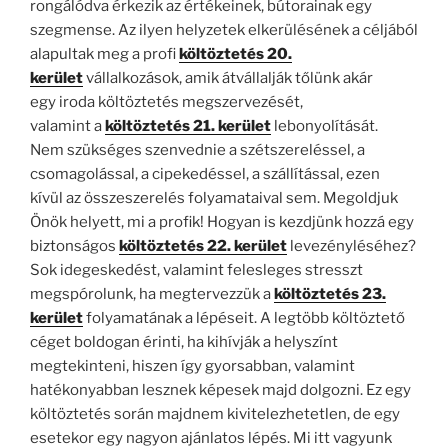
rongálódva érkezik az értékeinek, bútorainak egy
szegmense. Az ilyen helyzetek elkerülésének a céljából
alapultak meg a profi
költöztetés 20.
kerület
vállalkozások, amik átvállalják tőlünk akár
egy iroda költöztetés megszervezését,
valamint a
költöztetés 21. kerület
lebonyolítását.
Nem szükséges szenvednie a szétszereléssel, a
csomagolással, a cipekedéssel, a szállítással, ezen
kívül az összeszerelés folyamataival sem. Megoldjuk
Önök helyett, mi a profik! Hogyan is kezdjünk hozzá egy
biztonságos
költöztetés 22. kerület
levezényléséhez?
Sok idegeskedést, valamint felesleges stresszt
megspórolunk, ha megtervezzük a
költöztetés 23.
kerület
folyamatának a lépéseit. A legtöbb költöztető
céget boldogan érinti, ha kihívják a helyszínt
megtekinteni, hiszen így gyorsabban, valamint
hatékonyabban lesznek képesek majd dolgozni. Ez egy
költöztetés során majdnem kivitelezhetetlen, de egy
esetekor egy nagyon ajánlatos lépés. Mi itt vagyunk