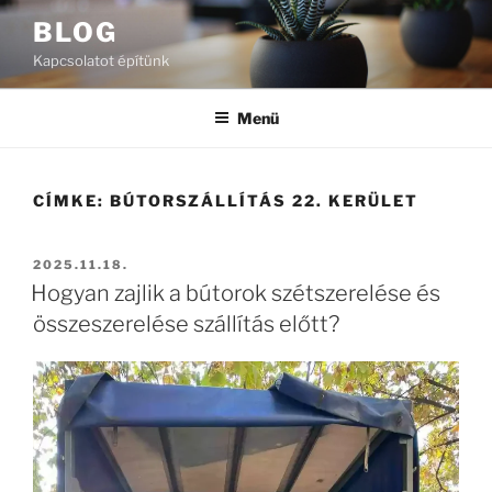
Tartalomhoz
BLOG
Kapcsolatot építünk
Menü
CÍMKE:
BÚTORSZÁLLÍTÁS 22. KERÜLET
BEKÜLDVE:
2025.11.18.
Hogyan zajlik a bútorok szétszerelése és
összeszerelése szállítás előtt?