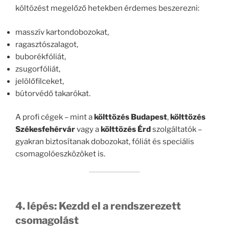
költözést megelőző hetekben érdemes beszerezni:
masszív kartondobozokat,
ragasztószalagot,
buborékfóliát,
zsugorfóliát,
jelölőfilceket,
bútorvédő takarókat.
A profi cégek – mint a
költtözés Budapest
,
költtözés
Székesfehérvár
vagy a
költtözés Érd
szolgáltatók –
gyakran biztosítanak dobozokat, fóliát és speciális
csomagolóeszközöket is.
4. lépés: Kezdd el a rendszerezett
csomagolást