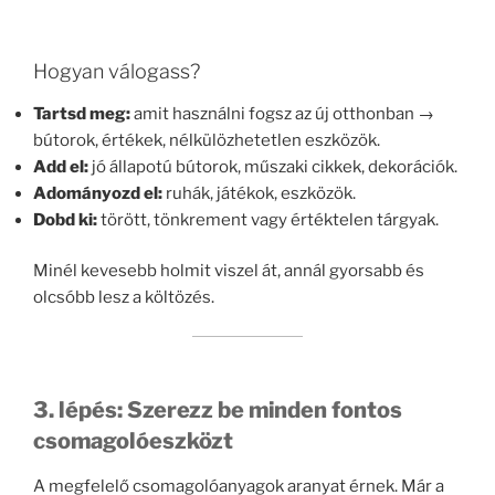
Hogyan válogass?
Tartsd meg:
amit használni fogsz az új otthonban →
bútorok, értékek, nélkülözhetetlen eszközök.
Add el:
jó állapotú bútorok, műszaki cikkek, dekorációk.
Adományozd el:
ruhák, játékok, eszközök.
Dobd ki:
törött, tönkrement vagy értéktelen tárgyak.
Minél kevesebb holmit viszel át, annál gyorsabb és
olcsóbb lesz a költözés.
3. lépés: Szerezz be minden fontos
csomagolóeszközt
A megfelelő csomagolóanyagok aranyat érnek. Már a