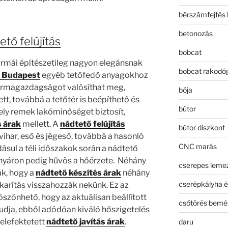
bérszámfejtés 
betonozás
tő felújítás
bobcat
ormái építészetileg nagyon elegánsnak
bobcat rakodó
s Budapest
egyéb tetőfedő anyagokhoz
formagazdagságot valósíthat meg,
bója
tt, továbbá a tetőtér is beépíthető és
bútor
ely remek lakóminőséget biztosít,
s árak
mellett. A
nádtető felújítás
bútor diszkont
 vihar, eső és jégeső, továbbá a hasonló
CNC marás
ásul a téli időszakok során a nádtető
nyáron pedig hűvös a hőérzete. Néhány
cserepes leme
k, hogy a
nádtető készítés árak
néhány
cserépkályha é
karítás visszahozzák nekünk. Ez az
szönhető, hogy az aktuálisan beállított
csőtörés bemé
tudja, ebből adódóan kiváló hőszigetelés
belefektetett
nádtető javítás árak
.
daru