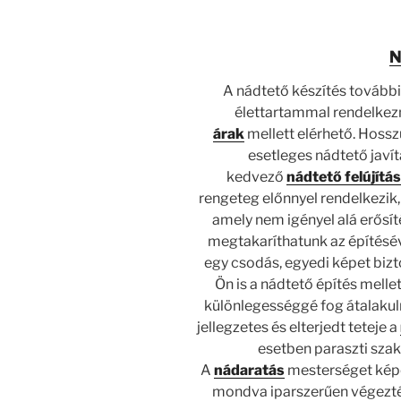
N
A nádtető készítés további
élettartammal rendelkez
árak
mellett elérhető. Hossz
esetleges nádtető javí
kedvező
nádtető felújítás
rengeteg előnnyel rendelkezik
amely nem igényel alá erősít
megtakaríthatunk az építésé
egy csodás, egyedi képet bizt
Ön is a nádtető építés mellet
különlegességgé fog átalakuln
jellegzetes és elterjedt teteje a
esetben paraszti szak
A
nádaratás
mesterséget képe
mondva iparszerűen végezt