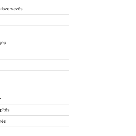
kiszervezés
gép
z
pítés
rés