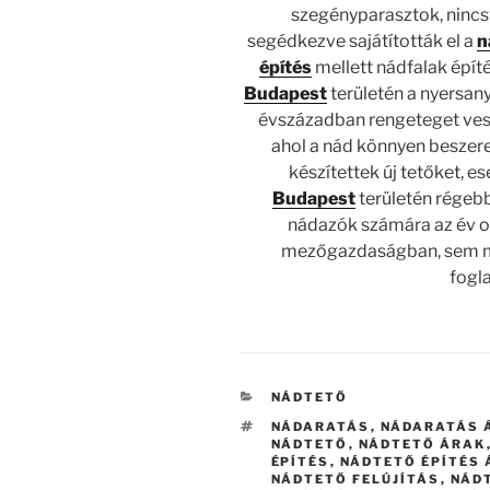
szegényparasztok, nincs
segédkezve sajátították el a
n
építés
mellett nádfalak épít
Budapest
területén a nyersan
évszázadban rengeteget veszí
ahol a nád könnyen beszere
készítettek új tetőket, e
Budapest
területén régebb
nádazók számára az év ol
mezőgazdaságban, sem má
fogl
KATEGÓRIÁK
NÁDTETŐ
CÍMKÉK
NÁDARATÁS
,
NÁDARATÁS 
NÁDTETŐ
,
NÁDTETŐ ÁRAK
ÉPÍTÉS
,
NÁDTETŐ ÉPÍTÉS
NÁDTETŐ FELÚJÍTÁS
,
NÁD