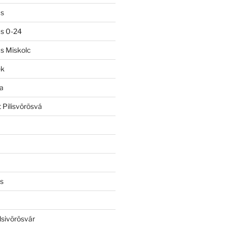
ás
ás 0-24
ás Miskolc
ek
a
 Pilisvörösvá
s
lsivörösvár