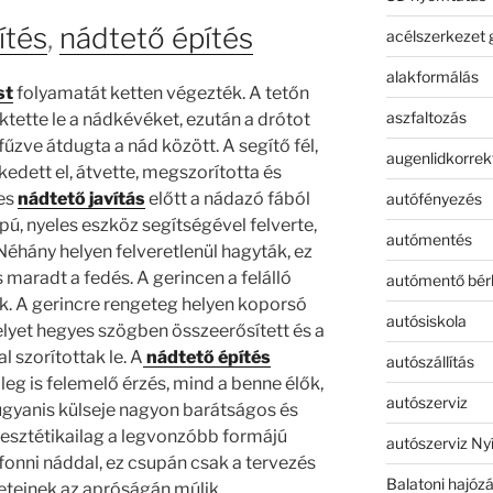
ítés
,
nádtető építés
acélszerkezet 
alakformálás
st
folyamatát ketten végezték. A tetőn
aszfaltozás
ktette le a nádkévéket, ezután a drótot
zve átdugta a nád között. A segítő fél,
augenlidkorrek
kedett el, átvette, megszorította és
ges
nádtető javítás
előtt a nádazó fából
autófényezés
pú, nyeles eszköz segítségével felverte,
autómentés
Néhány helyen felveretlenül hagyták, ez
maradt a fedés. A gerincen a felálló
autómentő bér
k. A gerincre rengeteg helyen koporsó
autósiskola
lyet hegyes szögben összeerősített és a
l szorítottak le. A
nádtető építés
autószállítás
kileg is felemelő érzés, mind a benne élők,
autószerviz
ugyanis külseje nagyon barátságos és
 esztétikailag a legvonzóbb formájú
autószerviz Ny
 fonni náddal, ez csupán csak a tervezés
Balatoni hajóz
leteinek az apróságán múlik.