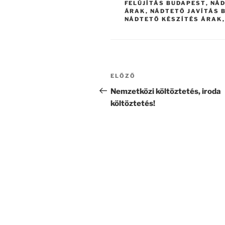
FELÚJÍTÁS BUDAPEST
,
NÁD
ÁRAK
,
NÁDTETŐ JAVÍTÁS 
NÁDTETŐ KÉSZÍTÉS ÁRAK
Bejegyzés
Korábbi
ELŐZŐ
navigáció
bejegyzés
Nemzetközi költöztetés, iroda
költöztetés!