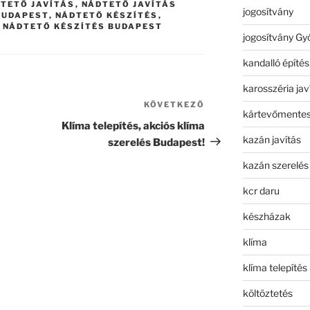
TETŐ JAVÍTÁS
,
NÁDTETŐ JAVÍTÁS
jogosítvány
BUDAPEST
,
NÁDTETŐ KÉSZÍTÉS
,
,
NÁDTETŐ KÉSZÍTÉS BUDAPEST
jogosítvány Gy
kandalló építés
karosszéria jav
KÖVETKEZŐ
Következő
kártevőmentes
bejegyzés
Klíma telepítés, akciós klíma
kazán javítás
szerelés Budapest!
kazán szerelés
kcr daru
készházak
klíma
klíma telepítés
költöztetés