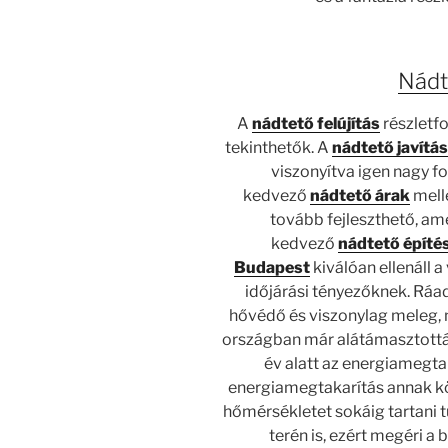
Nádte
A
nádtető felújítás
részletf
tekinthetők. A
nádtető javítá
viszonyítva igen nagy 
kedvező
nádtető árak
melle
tovább fejleszthető, am
kedvező
nádtető építé
Budapest
kiválóan ellenáll a
időjárási tényezőknek. Ráad
hővédő és viszonylag meleg, 
országban már alátámasztottá
év alatt az energiamegta
energiamegtakarítás annak kö
hőmérsékletet sokáig tartani 
terén is, ezért megéri a 