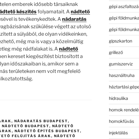
telen emberek idősebb társaiknak
gépi aszfaltozá
ádtető készítés
folyamatait. A
nádtető
gépi földmunk
ésével is tevékenykedtek. A
nádaratás
yagbázisának szűkülése végett az utolsó
gépi földmunk
tett a súlyából, de olyan vidékeinken,
gipszkarton
zhető, még ma is vagy a közelmúltig
setleg még nádfalakat is. A
nádtető
grillező
en kereset kiegészítést biztosított a
yan időszakaiban is, amikor sem a
gumiszerviz
s területeken nem volt megfelelő
használtruha
alkoztatottság.
háztartási gép
hidraulika
homok rendelé
homokfúvás
ÁRAK
,
NÁDARATÁS BUDAPEST
,
,
NÁDTETŐ BUDAPEST
,
NÁDTETŐ
 ÁRAK
,
NÁDTETŐ ÉPÍTÉS BUDAPEST
,
injektálás
TETŐ FELÚJÍTÁS ÁRAK
,
NÁDTETŐ