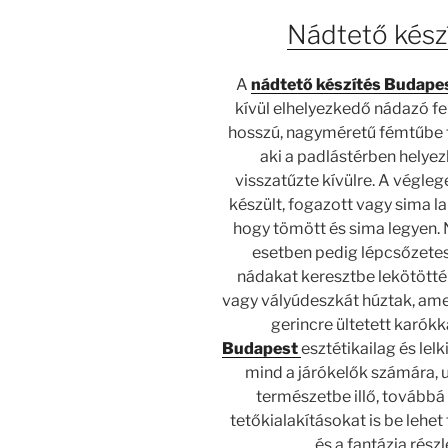
Nádtető kész
A
nádtető készítés Budape
kívül elhelyezkedő nádazó fe
hosszú, nagyméretű fémtűbe fű
aki a padlástérben helyez
visszatűzte kívülre. A végle
készült, fogazott vagy sima la
hogy tömött és sima legyen. 
esetben pedig lépcsőzetes 
nádakat keresztbe lekötötté
vagy vályúdeszkát húztak, ame
gerincre ültetett karókka
Budapest
esztétikailag és lel
mind a járókelők számára, 
természetbe illő, továbbá
tetőkialakításokat is be lehet
és a fantázia rész