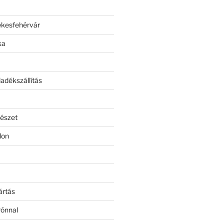
ékesfehérvár
ka
adékszállítás
észet
lon
ártás
rónnal