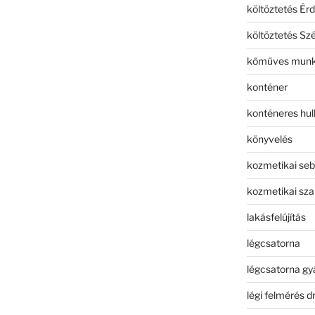
költöztetés Érd
költöztetés Sz
kőműves mun
konténer
konténeres hull
könyvelés
kozmetikai seb
kozmetikai sza
lakásfelújítás
légcsatorna
légcsatorna gy
légi felmérés d