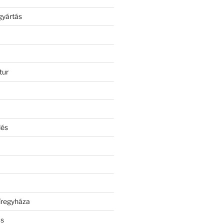
gyártás
tur
lés
íregyháza
ás