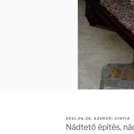
BEKÜLDVE:
2021.06.26.
SZERZŐ:
CINTIA
Nádtető építés, nád