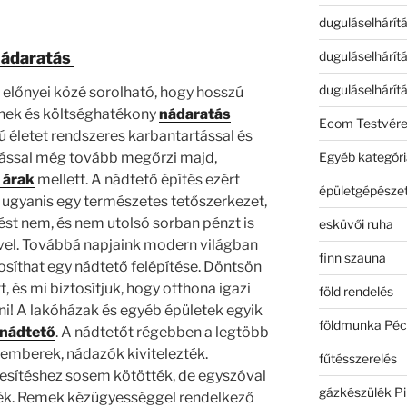
duguláselhárít
duguláselhárít
ádaratás
duguláselhárít
 előnyei közé sorolható, hogy hosszú
nek és költséghatékony
nádaratás
Ecom Testvér
ú életet rendszeres karbantartással és
tással még tovább megőrzi majd,
Egyéb kategóri
 árak
mellett. A nádtető építés ezért
épületgépészet
, ugyanis egy természetes tetőszerkezet,
ést nem, és nem utolsó sorban pénzt is
esküvői ruha
vel. Továbbá napjaink modern világban
finn szauna
osíthat egy nádtető felépítése. Döntsön
t, és mi biztosítjuk, hogy otthona igazi
föld rendelés
i! A lakóházak és egyéb épületek egyik
földmunka Péc
nádtető
. A nádtetőt régebben a legtöbb
emberek, nádazók kivitelezték.
fűtésszerelés
sítéshez sosem kötötték, de egyszóval
gázkészülék Pi
ék. Remek kézügyességgel rendelkező