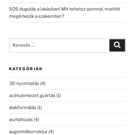
SOS dugulás a lakásban! Mit tehetsz azonnal, mielőtt
megérkezik a szakember?
Keresés
Keresé
a
következő
kifejezésre:
KATEGÓRIÁK
3D nyomtatás
(4)
acélszerkezet gyártás
(1)
alakformálás
(1)
aszfaltozás
(4)
augenlidkorrektur
(4)