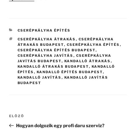
KATEGÓRIÁK
CSERÉPKÁLYHA ÉPÍTÉS
CÍMKÉK
CSERÉPKÁLYHA ÁTRAKÁS
,
CSERÉPKÁLYHA
ÁTRAKÁS BUDAPEST
,
CSERÉPKÁLYHA ÉPÍTÉS
,
CSERÉPKÁLYHA ÉPÍTÉS BUDAPEST
,
CSERÉPKÁLYHA JAVÍTÁS
,
CSERÉPKÁLYHA
JAVÍTÁS BUDAPEST
,
KANDALLÓ ÁTRAKÁS
,
KANDALLÓ ÁTRAKÁS BUDAPEST
,
KANDALLÓ
ÉPÍTÉS
,
KANDALLÓ ÉPÍTÉS BUDAPEST
,
KANDALLÓ JAVÍTÁS
,
KANDALLÓ JAVÍTÁS
BUDAPEST
Bejegyzés
Korábbi
ELŐZŐ
navigáció
bejegyzés
Hogyan dolgozik egy profi daru szerviz?