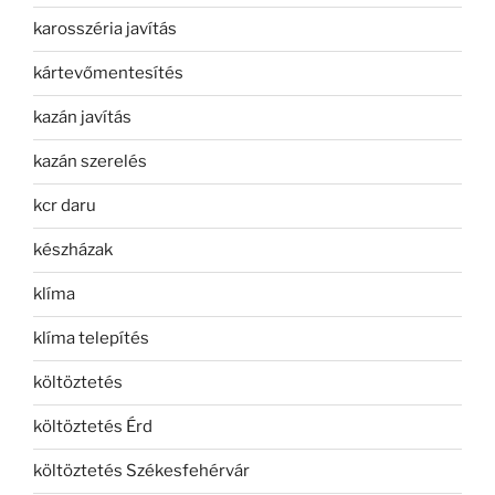
karosszéria javítás
kártevőmentesítés
kazán javítás
kazán szerelés
kcr daru
készházak
klíma
klíma telepítés
költöztetés
költöztetés Érd
költöztetés Székesfehérvár