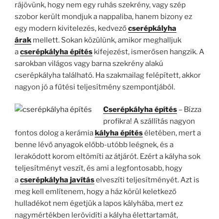
rájövünk, hogy nem egy ruhás szekrény, vagy szép
szobor került mondjuk a nappaliba, hanem bizony ez
egy modern kivitelezés, kedvező
cserépkályha
árak
mellett. Sokan közülünk, amikor meghalljuk
a
cserépkályha építés
kifejezést, ismerősen hangzik. A
sarokban világos vagy barna szekrény alakú
cserépkályha található. Ha szakmailag felépített, akkor
nagyon jó a fűtési teljesítmény szempontjából.
Cserépkályha építés
– Bízza
profikra! A szállítás nagyon
fontos dolog a kerámia
kályha építés
életében, mert a
benne lévő anyagok előbb-utóbb leégnek, és a
lerakódott korom eltömíti az átjárót. Ezért a kályha sok
teljesítményt veszít, és ami a legfontosabb, hogy
a
cserépkályha javítás
elveszíti teljesítményét. Azt is
meg kell említenem, hogy a ház körül keletkező
hulladékot nem égetjük a lapos kályhába, mert ez
nagymértékben lerövidíti a kályha élettartamát,