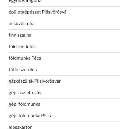
Egyéb kategória
épületgépészet Pilisvörösvá
esküvői ruha
finn szauna
föld rendelés
földmunka Pécs
fűtésszerelés
gázkészülék Pilsivörösvár
gépi aszfaltozás
gépi földmunka
gépi földmunka Pécs
gipszkarton