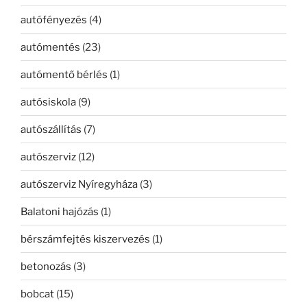
autófényezés
(4)
autómentés
(23)
autómentő bérlés
(1)
autósiskola
(9)
autószállítás
(7)
autószerviz
(12)
autószerviz Nyíregyháza
(3)
Balatoni hajózás
(1)
bérszámfejtés kiszervezés
(1)
betonozás
(3)
bobcat
(15)