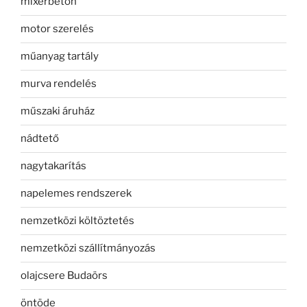
mixerbeton
motor szerelés
műanyag tartály
murva rendelés
műszaki áruház
nádtető
nagytakarítás
napelemes rendszerek
nemzetközi költöztetés
nemzetközi szállítmányozás
olajcsere Budaörs
öntöde