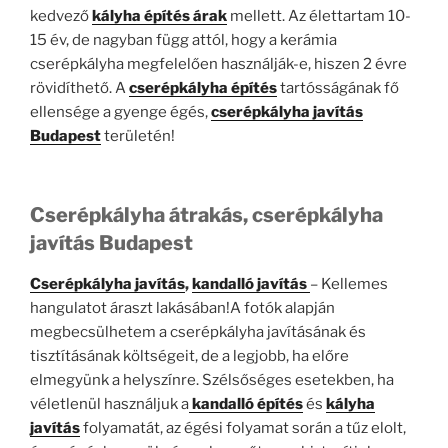
kedvező
kályha építés árak
mellett. Az élettartam 10-
15 év, de nagyban függ attól, hogy a kerámia
cserépkályha megfelelően használják-e, hiszen 2 évre
rövidíthető. A
cserépkályha építés
tartósságának fő
ellensége a gyenge égés,
cserépkályha javítás
Budapest
területén!
Cserépkályha átrakás, cserépkályha
javítás Budapest
Cserépkályha javítás
,
kandalló javítás
– Kellemes
hangulatot áraszt lakásában!A fotók alapján
megbecsülhetem a cserépkályha javításának és
tisztításának költségeit, de a legjobb, ha előre
elmegyünk a helyszínre. Szélsőséges esetekben, ha
véletlenül használjuk a
kandalló építés
és
kályha
javítás
folyamatát, az égési folyamat során a tűz elolt,