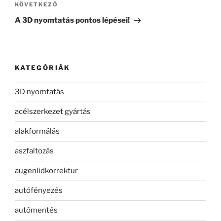
Következő
KÖVETKEZŐ
bejegyzés
A 3D nyomtatás pontos lépései!
KATEGÓRIÁK
3D nyomtatás
acélszerkezet gyártás
alakformálás
aszfaltozás
augenlidkorrektur
autófényezés
autómentés