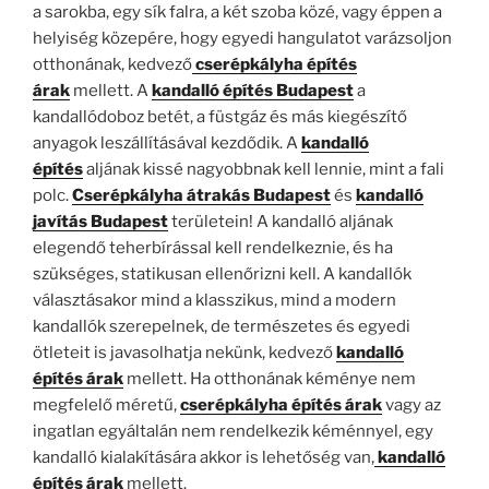
a sarokba, egy sík falra, a két szoba közé, vagy éppen a
helyiség közepére, hogy egyedi hangulatot varázsoljon
otthonának, kedvező
cserépkályha építés
árak
mellett. A
kandalló építés Budapest
a
kandallódoboz betét, a füstgáz és más kiegészítő
anyagok leszállításával kezdődik. A
kandalló
építés
aljának kissé nagyobbnak kell lennie, mint a fali
polc.
Cserépkályha átrakás Budapest
és
kandalló
javítás Budapest
területein! A kandalló aljának
elegendő teherbírással kell rendelkeznie, és ha
szükséges, statikusan ellenőrizni kell. A kandallók
választásakor mind a klasszikus, mind a modern
kandallók szerepelnek, de természetes és egyedi
ötleteit is javasolhatja nekünk, kedvező
kandalló
építés árak
mellett. Ha otthonának kéménye nem
megfelelő méretű,
cserépkályha építés árak
vagy az
ingatlan egyáltalán nem rendelkezik kéménnyel, egy
kandalló kialakítására akkor is lehetőség van,
kandalló
építés árak
mellett.