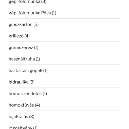
gépi földmunka
(3)
gépi földmunka Pécs
(1)
gipszkarton
(5)
grillező
(4)
gumiszerviz
(1)
használtruha
(1)
háztartási gépek
(1)
hidraulika
(3)
homok rendelés
(1)
homokfúvás
(4)
injektálás
(3)
jogosítvány
(1)