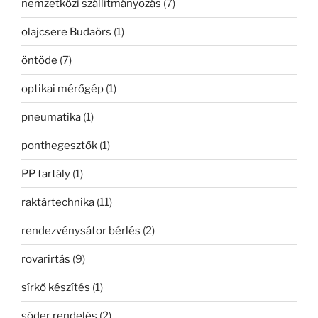
nemzetközi szállítmányozás
(7)
olajcsere Budaörs
(1)
öntöde
(7)
optikai mérőgép
(1)
pneumatika
(1)
ponthegesztők
(1)
PP tartály
(1)
raktártechnika
(11)
rendezvénysátor bérlés
(2)
rovarirtás
(9)
sírkő készítés
(1)
sóder rendelés
(2)