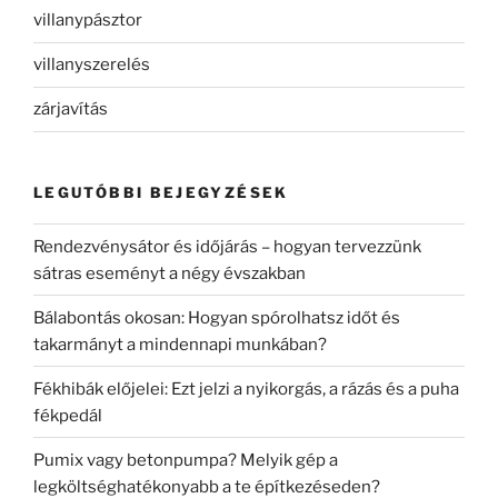
villanypásztor
villanyszerelés
zárjavítás
LEGUTÓBBI BEJEGYZÉSEK
Rendezvénysátor és időjárás – hogyan tervezzünk
sátras eseményt a négy évszakban
Bálabontás okosan: Hogyan spórolhatsz időt és
takarmányt a mindennapi munkában?
Fékhibák előjelei: Ezt jelzi a nyikorgás, a rázás és a puha
fékpedál
Pumix vagy betonpumpa? Melyik gép a
legköltséghatékonyabb a te építkezéseden?