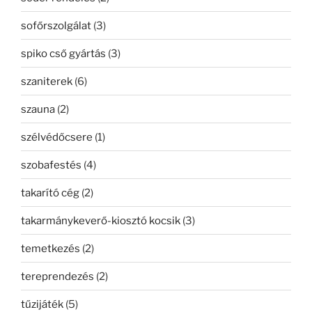
sofőrszolgálat
(3)
spiko cső gyártás
(3)
szaniterek
(6)
szauna
(2)
szélvédőcsere
(1)
szobafestés
(4)
takarító cég
(2)
takarmánykeverő-kiosztó kocsik
(3)
temetkezés
(2)
tereprendezés
(2)
tűzijáték
(5)