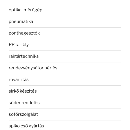
optikai mérőgép
pneumatika
ponthegesztők
PP tartály
raktártechnika
rendezvénysátor bérlés
rovarirtás
sírkő készítés
sóder rendelés
sofőrszolgálat
spiko cső gyártás