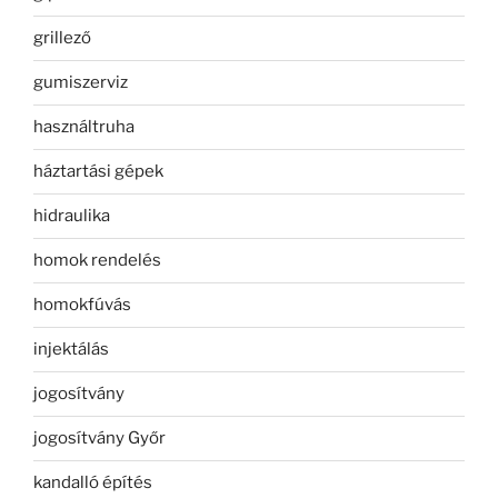
grillező
gumiszerviz
használtruha
háztartási gépek
hidraulika
homok rendelés
homokfúvás
injektálás
jogosítvány
jogosítvány Győr
kandalló építés