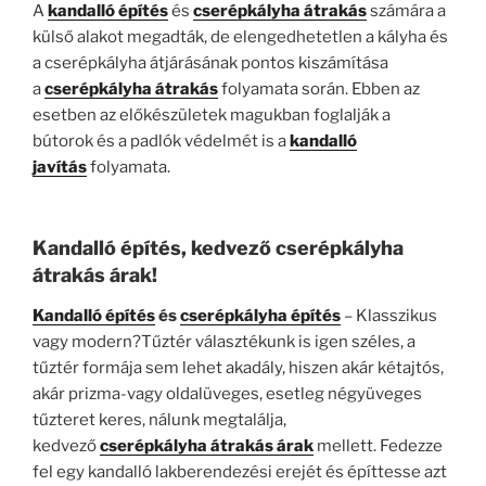
A
kandalló építés
és
cserépkályha átrakás
számára a
külső alakot megadták, de elengedhetetlen a kályha és
a cserépkályha átjárásának pontos kiszámítása
a
cserépkályha átrakás
folyamata során. Ebben az
esetben az előkészületek magukban foglalják a
bútorok és a padlók védelmét is a
kandalló
javítás
folyamata.
Kandalló építés, kedvező cserépkályha
átrakás árak!
Kandalló építés
és
cserépkályha építés
– Klasszikus
vagy modern?Tűztér választékunk is igen széles, a
tűztér formája sem lehet akadály, hiszen akár kétajtós,
akár prizma-vagy oldalüveges, esetleg négyüveges
tűzteret keres, nálunk megtalálja,
kedvező
cserépkályha átrakás árak
mellett. Fedezze
fel egy kandalló lakberendezési erejét és építtesse azt