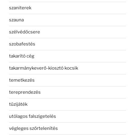
szaniterek
szauna
szélvédőcsere
szobafestés
takarító cég
takarmánykeverő-kiosztó kocsik
temetkezés
tereprendezés
tűzijáték
utólagos falszigetelés
végleges szőrtelenítés