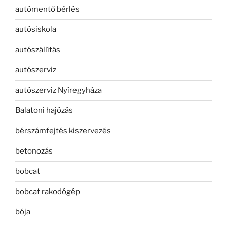
autómentő bérlés
autósiskola
autószállítás
autószerviz
autószerviz Nyíregyháza
Balatoni hajózás
bérszámfejtés kiszervezés
betonozás
bobcat
bobcat rakodógép
bója