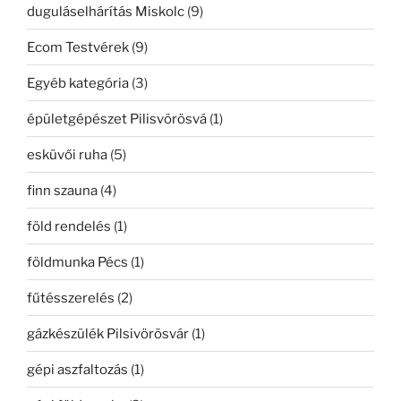
duguláselhárítás Miskolc
(9)
Ecom Testvérek
(9)
Egyéb kategória
(3)
épületgépészet Pilisvörösvá
(1)
esküvői ruha
(5)
finn szauna
(4)
föld rendelés
(1)
földmunka Pécs
(1)
fűtésszerelés
(2)
gázkészülék Pilsivörösvár
(1)
gépi aszfaltozás
(1)