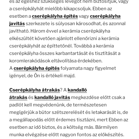
és az égéshez szükséges levegőt nem biztosítjuk, vagy
a cserépkályhát mielőbb kikapcsoljuk. Ebben az
esetben a
cserépkályha építés
vagy
cserépkályha
javítás
szerkezete is súlyosan károsodhat, és azonnal
javítható. Három évvel a kerámia cserépkályha
elkészültét követően ajánlott ellenőrizni a kerámia
cserépkályhát az építtetőnél. Továbbá a kerámia
cserépkályha összes karbantartását és tisztítását a
koromlerakódások eltávolítása érdekében.
A
cserépkályha építés
folyamata nagy figyelmet
igényel, de Ön is értékeli majd.
Cserépkályha átrakás
? A
kandalló
átrakás
és
kandalló javítás
megkezdése előtt csak a
padlót kell megvédenünk, de természetesen
megígérjük a bútor szétszerelését és letakarását is, de
a megállapodás előtt érdemes tisztázni, mert Ebben az
esetben az idő biztos, és a költség más. Bármilyen
munka elvégzése előtt nagyon fontos az előkészítés.