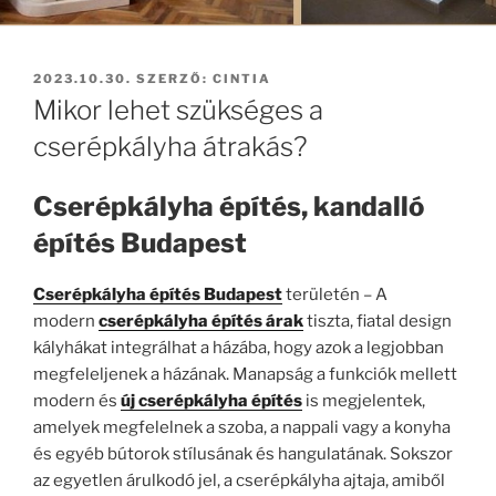
BEKÜLDVE:
2023.10.30.
SZERZŐ:
CINTIA
Mikor lehet szükséges a
cserépkályha átrakás?
Cserépkályha építés, kandalló
építés Budapest
Cserépkályha építés Budapest
területén – A
modern
cserépkályha építés árak
tiszta, fiatal design
kályhákat integrálhat a házába, hogy azok a legjobban
megfeleljenek a házának. Manapság a funkciók mellett
modern és
új cserépkályha építés
is megjelentek,
amelyek megfelelnek a szoba, a nappali vagy a konyha
és egyéb bútorok stílusának és hangulatának. Sokszor
az egyetlen árulkodó jel, a cserépkályha ajtaja, amiből