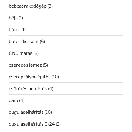
bobcat rakodógép
(3)
bója
(1)
bútor
(1)
bútor diszkont
(6)
CNC marás
(8)
cserepes lemez
(5)
cserépkályha építés
(10)
csőtörés bemérés
(4)
daru
(4)
duguláselhárítás
(10)
duguláselhárítás 0-24
(2)